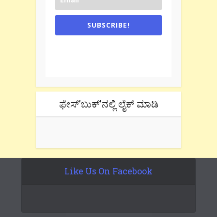
SUBSCRIBE!
One e-mail a week. We don't spam.
Don't forget to check the promotional
tab if you are using gmail.
ಫೇಸ್’ಬುಕ್’ನಲ್ಲಿ ಲೈಕ್ ಮಾಡಿ
Like Us On Facebook