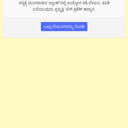
ಸದ್ಯಕ್ಕೆ ಮಂಗಳೂರಿನ ಬ್ಯಾಂಕ್'ನಲ್ಲಿ ಉದ್ಯೋಗ ಕತೆ,ಲೇಖನ, ಕವಿತೆ
ಬರೆಯುವುದು ಪ್ರವೃತ್ತಿ. ಚೆಸ್,ಕ್ರಿಕೆಟ್ ಹವ್ಯಾಸ.
ಎಲ್ಲಾ ಲೇಖನಗಳನ್ನು ನೋಡಿ