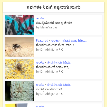
ಇವುಗಳೂ ನಿಮಗೆ ಇಷ್ಟವಾಗಬಹುದು
ಅಂಕಣ
ಸಮಸ್ಯೆಯೆಂದರೆ ಸಾವಲ್ಲ, ಜೀವನ
by
Manu Vaidya
Featured
•
ಅಂಕಣ
•
ಜೇಡನ ಜಾಡು ಹಿಡಿದು..
ಗೋಡೆಯ ಮೇಲಿನ ಜೇಡ- ಭಾಗ ೨
by
Dr. Abhijith A P C
ಅಂಕಣ
•
ಜೇಡನ ಜಾಡು ಹಿಡಿದು..
ಗೋಡೆಯ ಮೇಲೊಂದು ಚಕ್ರ
by
Dr. Abhijith A P C
ಅಂಕಣ
•
ಜೇಡನ ಜಾಡು ಹಿಡಿದು..
ಜೇಡಕ್ಕೆ ಬಾಲವಿದೆಯಾ?
by
Dr. Abhijith A P C
ಅಂಕಣ