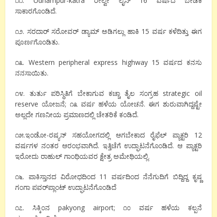
೧೧. Udhampur-katra ರೇಲ್ವೇ ಲೈನ್ 16 ವರ್ಷದ ಬೇಡಿಕೆ
ಸಾಕಾರಗೊಂಡಿದೆ.
೧೨. ಸರದಾರ್ ಸರೋವರ್ ಡ್ಯಾಮ್ ಅಡಿಗಲ್ಲು ಹಾಕಿ 15 ವರ್ಷ ಕಳೆದಿತ್ತು ಈಗ
ಪೂರ್ಣಗೊಂಡಿತು.
೧೩. Western peripheral express highway 15 ವರ್ಷದ ಕನಸು
ನನಸಾಯಿತು.
೧೪. ತುರ್ತು ಪರಿಸ್ಥಿತಿಗೆ ಬೇಕಾಗುವ ಕಚ್ಚಾ ತೈಲ ಸಂಗ್ರಹ strategic oil
reserve ಯೋಜನೆ; ೧೩ ವರ್ಷ ಹಳೆಯ ಯೋಚನೆ. ಈಗ ಶುರುವಾಗಿದ್ದಷ್ಟೇ
ಅಲ್ಲದೇ ಗಣನೀಯ ಪ್ರಮಾಣದಲ್ಲಿ ಚೇತರಿಕೆ ಕಂಡಿದೆ.
೧೫.ಇಂಡೋ-ರಷ್ಯನ್ ಸಹಯೋಗದಲ್ಲಿ ಆಗಬೇಕಾದ ರೈಫೆಲ್ ಪ್ಯಾಕ್ಟರಿ 12
ವರ್ಷಗಳ ನಂತರ ಆರಂಭವಾಗಿದೆ. ಇತ್ತಿಚೆಗೆ ಉದ್ಘಾಟನೆಗೊಂಡಿದೆ. ಆ ಪ್ಯಾಕ್ಟರಿ
ಇರೋದು ರಾಹುಲ್ ಗಾಂಧಿಯವರ ಕ್ಷೇತ್ರ ಅಮೇಥಿಯಲ್ಲಿ.
೧೬. ಪಾಕಿಸ್ತಾನದ ವಿರೋಧದಿಂದ 11 ವರ್ಷದಿಂದ ನೆನೆಗುದಿಗೆ ಬಿದ್ದಿದ್ದ ಕೃಷ್ಣ
ಗಂಗಾ ಪವರ್‌ಪ್ಲಾಂಟ್ ಉದ್ಘಾಟನೆಗೊಂಡಿದೆ
೧೭. ಸಿಕ್ಕಿಂನ pakyong airport; ೧೦ ವರ್ಷ ಹಳೆಯ ಕಲ್ಪನೆ