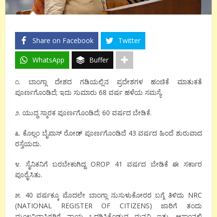
Share on Facebook
Twitter
WhatsApp
Buffer
೧. ಬಾಂಗ್ಲಾ ದೇಶದ ಗಡಿಯಲ್ಲಿನ ಪ್ರದೇಶಗಳ ಹಂಚಿಕೆ ಮಾತುಕತೆ
ಪೂರ್ಣಗೊಂಡಿದೆ; ಇದು ಸುಮಾರು 68 ವರ್ಷ ಹಳೆಯ ಸಮಸ್ಯೆ.
೨. ಯುದ್ಧ ಸ್ಮಾರಕ ಪೂರ್ಣಗೊಂಡಿದೆ; 60 ವರ್ಷದ ಬೇಡಿಕೆ.
೩. ಕೊಲ್ಲಂ ಬೈಪಾಸ್ ರೋಡ್ ಪೂರ್ಣಗೊಂಡಿದೆ 43 ವರ್ಷದ ಹಿಂದೆ ಶುರುವಾದ
ರಸ್ತೆಯದು.
೪. ಸೈನಿಕನಿಗೆ ಬರಬೇಕಾಗಿದ್ದ OROP 41 ವರ್ಷದ ಬೇಡಿಕೆ ಈ ಸರ್ಕಾರ
ಪೂರೈಸಿತು.
೫. 40 ವರ್ಷಕ್ಕೂ ಮೊದಲೇ ಬಾಂಗ್ಲಾ ನುಸುಳುಕೋರರ ಬಗ್ಗೆ ತಿಳಿದು NRC
(NATIONAL REGISTER OF CITIZENS) ಜಾರಿಗೆ ತಂದು
ಮೂಲನಿವಾಸಿಗರಿಗೆ ನ್ಯಾಯ ಒದಗಿಸಿಕೊಡುವ ಮನವಿ ಇತ್ತು. ಆಸ್ಸಾಂನಲ್ಲಿ