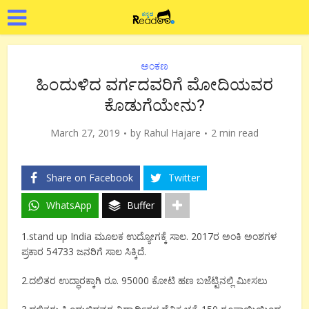
ಅಂಕಣ
ಹಿಂದುಳಿದ ವರ್ಗದವರಿಗೆ ಮೋದಿಯವರ
ಕೊಡುಗೆಯೇನು?
March 27, 2019
by
Rahul Hajare
2 min read
Share on Facebook
Twitter
WhatsApp
Buffer
1.stand up India ಮೂಲಕ ಉದ್ಯೋಗಕ್ಕೆ ಸಾಲ. 2017ರ ಅಂಕಿ ಅಂಶಗಳ
ಪ್ರಕಾರ 54733 ಜನರಿಗೆ ಸಾಲ ಸಿಕ್ಕಿದೆ.
2.ದಲಿತರ ಉದ್ಧಾರಕ್ಕಾಗಿ ರೂ. 95000 ಕೋಟಿ ಹಣ ಬಜೆಟ್ಟಿನಲ್ಲಿ ಮೀಸಲು‌