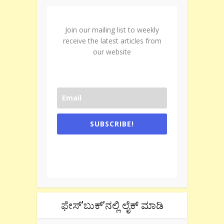
Join our mailing list to weekly
receive the latest articles from
our website
SUBSCRIBE!
One e-mail a week. We don't spam.
Don't forget to check the promotional
tab if you are using gmail.
ಫೇಸ್’ಬುಕ್’ನಲ್ಲಿ ಲೈಕ್ ಮಾಡಿ