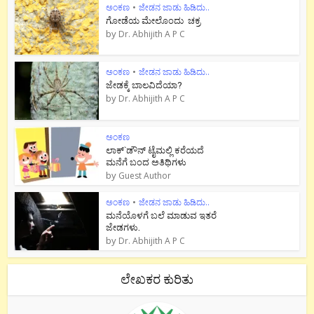
ಅಂಕಣ
•
ಜೇಡನ ಜಾಡು ಹಿಡಿದು..
ಗೋಡೆಯ ಮೇಲೊಂದು ಚಕ್ರ
by
Dr. Abhijith A P C
ಅಂಕಣ
•
ಜೇಡನ ಜಾಡು ಹಿಡಿದು..
ಜೇಡಕ್ಕೆ ಬಾಲವಿದೆಯಾ?
by
Dr. Abhijith A P C
ಅಂಕಣ
ಲಾಕ್`ಡೌನ್ ಟೈಮಲ್ಲಿ ಕರೆಯದೆ
ಮನೆಗೆ ಬಂದ ಅತಿಥಿಗಳು
by
Guest Author
ಅಂಕಣ
•
ಜೇಡನ ಜಾಡು ಹಿಡಿದು..
ಮನೆಯೊಳಗೆ ಬಲೆ ಮಾಡುವ ಇತರೆ
ಜೇಡಗಳು.
by
Dr. Abhijith A P C
ಲೇಖಕರ ಕುರಿತು