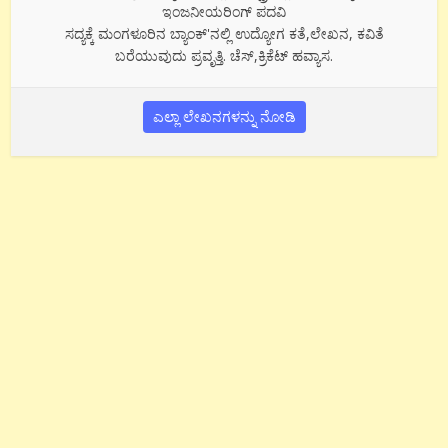
ಇಂಜನೀಯರಿಂಗ್ ಪದವಿ
ಸದ್ಯಕ್ಕೆ ಮಂಗಳೂರಿನ ಬ್ಯಾಂಕ್'ನಲ್ಲಿ ಉದ್ಯೋಗ ಕತೆ,ಲೇಖನ, ಕವಿತೆ
ಬರೆಯುವುದು ಪ್ರವೃತ್ತಿ. ಚೆಸ್,ಕ್ರಿಕೆಟ್ ಹವ್ಯಾಸ.
ಎಲ್ಲಾ ಲೇಖನಗಳನ್ನು ನೋಡಿ