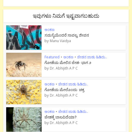
ಇವುಗಳೂ ನಿಮಗೆ ಇಷ್ಟವಾಗಬಹುದು
ಅಂಕಣ
ಸಮಸ್ಯೆಯೆಂದರೆ ಸಾವಲ್ಲ, ಜೀವನ
by
Manu Vaidya
Featured
•
ಅಂಕಣ
•
ಜೇಡನ ಜಾಡು ಹಿಡಿದು..
ಗೋಡೆಯ ಮೇಲಿನ ಜೇಡ- ಭಾಗ ೨
by
Dr. Abhijith A P C
ಅಂಕಣ
•
ಜೇಡನ ಜಾಡು ಹಿಡಿದು..
ಗೋಡೆಯ ಮೇಲೊಂದು ಚಕ್ರ
by
Dr. Abhijith A P C
ಅಂಕಣ
•
ಜೇಡನ ಜಾಡು ಹಿಡಿದು..
ಜೇಡಕ್ಕೆ ಬಾಲವಿದೆಯಾ?
by
Dr. Abhijith A P C