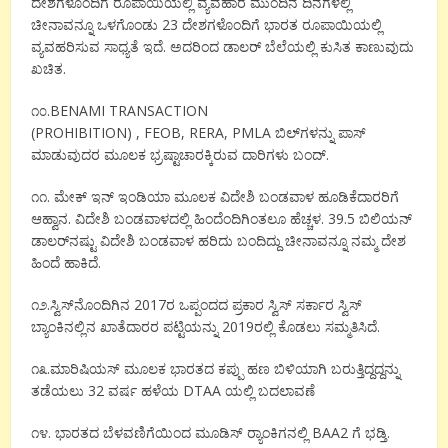
ದೇಶಗಳೊಂದಿಗೆ ರೂಪಾಯಿಯಲ್ಲಿ ವ್ಯವಹಾರ ಮುಂದಿನ ದಿನಗಳಲ್ಲಿ
ಚೀನಾವನ್ನೂ ಒಳಗೊಂಡು 23 ದೇಶಗಳೊಂದಿಗೆ ಭಾರತ ರೂಪಾಯಿಯಲ್ಲಿ
ವ್ಯವಹರಿಸುವ ಸಾಧ್ಯತೆ ಇದೆ. ಅದರಿಂದ ಡಾಲರ್ ಬೆಲೆಯಲ್ಲಿ ಕುಸಿತ ಕಾಣುವುದು
ಖಚಿತ.
೧೦.BENAMI TRANSACTION
(PROHIBITION) , FEOB, RERA, PMLA ಬಿಲ್‌ಗಳನ್ನು ಪಾಸ್
ಮಾಡುವುದರ ಮೂಲಕ ಭ್ರಷ್ಟಾಚಾರಕ್ಕಿರುವ ದಾರಿಗಳು ಬಂದ್.
೧೧. ಮೇಕ್ ಇನ್ ಇಂಡಿಯಾ ಮೂಲಕ ವಿದೇಶಿ ಬಂಡವಾಳ ಹೂಡಿಕೆದಾರರಿಗೆ
ಆಹ್ವಾನ. ವಿದೇಶಿ ಬಂಡವಾಳದಲ್ಲಿ ಹಿಂದೆಂದಿಗಿಂತಲೂ ಹೆಚ್ಚಳ. 39.5 ಬಿಲಿಯನ್
ಡಾಲರ್‌ನಷ್ಟು ವಿದೇಶಿ ಬಂಡವಾಳ ಹರಿದು ಬಂದಿದ್ದು ಚೀನಾವನ್ನೂ ನಮ್ಮ ದೇಶ
ಹಿಂದೆ ಹಾಕಿದೆ.
೧೨.ಸ್ವಿಸ್‌ನೊಂದಿಗಿನ 2017ರ ಒಪ್ಪಂದದ ಪ್ರಕಾರ ಸ್ವಿಸ್ ಸರ್ಕಾರ ಸ್ವಿಸ್
ಬ್ಯಾಂಕಿನಲ್ಲಿನ ಖಾತೆದಾರರ ಪಟ್ಟಿಯನ್ನು 2019ರಲ್ಲಿ ಕೊಡಲು ಸಮ್ಮತಿಸಿದೆ.
೧೩.ಮಾರಿಷಿಯಸ್ ಮೂಲಕ ಭಾರತದ ಕಪ್ಪು ಹಣ ಬಿಳಿಯಾಗಿ ಬರುತ್ತಿದ್ದದ್ದನ್ನು
ತಡೆಯಲು 32 ವರ್ಷ ಹಳೆಯ DTAA ಯಲ್ಲಿ ಬದಲಾವಣೆ
೧೪. ಭಾರತದ ಬೆಳವಣಿಗೆಯಿಂದ ಮೂಡಿಸ್ ರ‌್ಯಾಂಕಿಗನಲ್ಲಿ BAA2 ಗೆ ಭಡ್ತಿ.