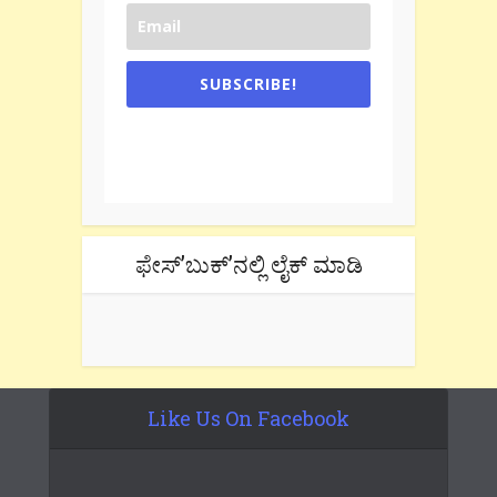
SUBSCRIBE!
One e-mail a week. We don't spam.
Don't forget to check the promotional
tab if you are using gmail.
ಫೇಸ್’ಬುಕ್’ನಲ್ಲಿ ಲೈಕ್ ಮಾಡಿ
Like Us On Facebook