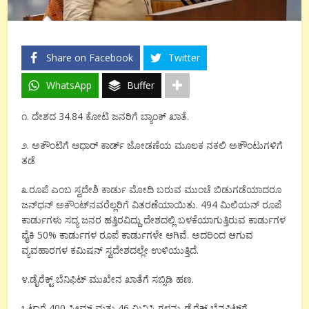
Share on Facebook
Twitter
WhatsApp
Buffer
೧. ದೇಶದ 34.84 ಕೋಟಿ ಜನರಿಗೆ ಬ್ಯಾಂಕ್ ಖಾತೆ.
೨. ಅಕೌಂಟಿಗೆ ಆಧಾರ್ ಕಾರ್ಡ್ ಜೋಡಣೆಯ ಮೂಲಕ ನಕಲಿ ಅಕೌಂಟುಗಳಿಗೆ
ತಡೆ
೩.ರೂಪೆ ಎಂಬ ಸ್ವದೇಶಿ ಕಾರ್ಡು ಮೋದಿ ಬರುವ ಮುಂಚೆ ಬಿಡುಗಡೆಯಾದರೂ
ಜನ್‌ಧನ್ ಅಕೌಂಟ್‌ನವರೆಲ್ಲರಿಗೆ ವಿತರಣೆಯಾಯಿತು. 494 ಮಿಲಿಯನ್ ರೂಪೆ
ಕಾರ್ಡುಗಳು ಸದ್ಯ ಜನರ ಹತ್ತಿರವಿದ್ದು ದೇಶದಲ್ಲಿ ಬಳಕೆಯಾಗುತ್ತಿರುವ ಕಾರ್ಡುಗಳ
ಪೈಕಿ 50% ಕಾರ್ಡುಗಳ ರೂಪೆ ಕಾರ್ಡುಗಳೇ ಆಗಿವೆ. ಅದರಿಂದ ಆಗುವ
ವ್ಯವಹಾರಗಳ ಕಮಿಷನ್ ಸ್ವದೇಶದಲ್ಲೇ‌ ಉಳಿಯುತ್ತಿದೆ.
೪.ಡೈರೆಕ್ಟ್ ಬೆನಿಫಿಟ್ ಮುಖೇನ ಖಾತೆಗೆ ಸಬ್ಸಿಡಿ ಹಣ.
ಒಟ್ಟಾರೆ 400 ಸ್ಕೀಮ್ ಮತ್ತು 46 ಮಿನಿಸ್ಟ್ರಿಗಳನ್ನು ಡೈರೆಕ್ಟ್ ಬೆನಪಿಟ್‌ಗೆ