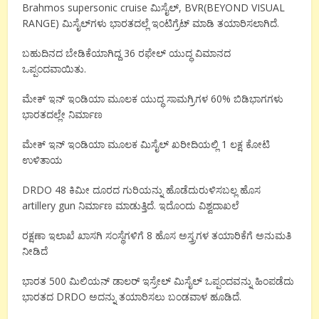
Brahmos supersonic cruise ಮಿಸೈಲ್, BVR(BEYOND VISUAL
RANGE) ಮಿಸೈಲ್‌ಗಳು ಭಾರತದಲ್ಲೆ ಇಂಟಿಗ್ರೆಟ್ ಮಾಡಿ ತಯಾರಿಸಲಾಗಿದೆ.
ಬಹುದಿನದ ಬೇಡಿಕೆಯಾಗಿದ್ದ 36 ರಫೇಲ್ ಯುದ್ಧ ವಿಮಾನದ
ಒಪ್ಪಂದವಾಯಿತು.
ಮೇಕ್ ಇನ್ ಇಂಡಿಯಾ ಮೂಲಕ ಯುದ್ಧ ಸಾಮಗ್ರಿಗಳ 60% ಬಿಡಿಭಾಗಗಳು
ಭಾರತದಲ್ಲೇ ನಿರ್ಮಾಣ
ಮೇಕ್ ಇನ್ ಇಂಡಿಯಾ ಮೂಲಕ ಮಿಸೈಲ್ ಖರೀದಿಯಲ್ಲಿ 1 ಲಕ್ಷ ಕೋಟಿ
ಉಳಿತಾಯ
DRDO 48 ಕಿಮೀ ದೂರದ ಗುರಿಯನ್ನು ಹೊಡೆದುರುಳಿಸಬಲ್ಲ ಹೊಸ
artillery gun ನಿರ್ಮಾಣ ಮಾಡುತ್ತಿದೆ. ಇದೊಂದು ವಿಶ್ವದಾಖಲೆ
ರಕ್ಷಣಾ ಇಲಾಖೆ ಖಾಸಗಿ ಸಂಸ್ಥೆಗಳಿಗೆ 8 ಹೊಸ ಅಸ್ತ್ರಗಳ ತಯಾರಿಕೆಗೆ ಅನುಮತಿ
ನೀಡಿದೆ
ಭಾರತ 500 ಮಿಲಿಯನ್ ಡಾಲರ್ ಇಸ್ರೇಲ್ ಮಿಸೈಲ್ ಒಪ್ಪಂದವನ್ನು ಹಿಂಪಡೆದು
ಭಾರತದ DRDO ಅದನ್ನು ತಯಾರಿಸಲು ಬಂಡವಾಳ ಹೂಡಿದೆ.