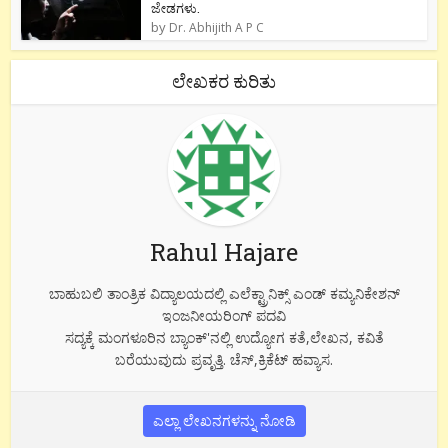
ಜೇಡಗಳು.
by
Dr. Abhijith A P C
ಲೇಖಕರ ಕುರಿತು
Rahul Hajare
ಬಾಹುಬಲಿ ತಾಂತ್ರಿಕ ವಿದ್ಯಾಲಯದಲ್ಲಿ ಎಲೆಕ್ಟ್ರಾನಿಕ್ಸ್ ಎಂಡ್ ಕಮ್ಯನಿಕೇಶನ್
ಇಂಜನೀಯರಿಂಗ್ ಪದವಿ
ಸದ್ಯಕ್ಕೆ ಮಂಗಳೂರಿನ ಬ್ಯಾಂಕ್'ನಲ್ಲಿ ಉದ್ಯೋಗ ಕತೆ,ಲೇಖನ, ಕವಿತೆ
ಬರೆಯುವುದು ಪ್ರವೃತ್ತಿ. ಚೆಸ್,ಕ್ರಿಕೆಟ್ ಹವ್ಯಾಸ.
ಎಲ್ಲಾ ಲೇಖನಗಳನ್ನು ನೋಡಿ