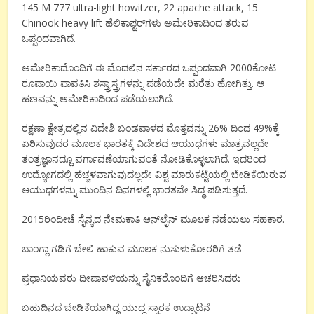
145 M 777 ultra-light howitzer, 22 apache attack, 15
Chinook heavy lift ಹೆಲಿಕಾಪ್ಟರ್‌ಗಳು ಅಮೇರಿಕಾದಿಂದ ತರುವ
ಒಪ್ಪಂದವಾಗಿದೆ.
ಅಮೇರಿಕಾದೊಂದಿಗೆ ಈ ಮೊದಲಿನ ಸರ್ಕಾರದ ಒಪ್ಪಂದವಾಗಿ 2000ಕೋಟಿ
ರೂಪಾಯಿ ಪಾವತಿಸಿ ಶಸ್ತ್ರಾಸ್ತ್ರಗಳನ್ನು ಪಡೆಯದೇ ಮರೆತು ಹೋಗಿತ್ತು. ಆ
ಹಣವನ್ನು ಅಮೇರಿಕಾದಿಂದ ಪಡೆಯಲಾಗಿದೆ.
ರಕ್ಷಣಾ ಕ್ಷೇತ್ರದಲ್ಲಿನ ವಿದೇಶಿ ಬಂಡವಾಳದ ಮೊತ್ತವನ್ನು 26% ದಿಂದ 49%ಕ್ಕೆ
ಏರಿಸುವುದರ ಮೂಲಕ ಭಾರತಕ್ಕೆ ವಿದೇಶದ ಆಯುಧಗಳು ಮಾತ್ರವಲ್ಲದೇ
ತಂತ್ರಜ್ಞಾನದ್ದೂ ವರ್ಗಾವಣೆಯಾಗುವಂತೆ ನೋಡಿಕೊಳ್ಳಲಾಗಿದೆ. ಇದರಿಂದ
ಉದ್ಯೋಗದಲ್ಲಿ ಹೆಚ್ಚಳವಾಗುವುದಲ್ಲದೇ ವಿಶ್ವ ಮಾರುಕಟ್ಟೆಯಲ್ಲಿ ಬೇಡಿಕೆಯಿರುವ
ಆಯುಧಗಳನ್ನು ಮುಂದಿನ ದಿನಗಳಲ್ಲಿ ಭಾರತವೇ ಸಿದ್ಧ ಪಡಿಸುತ್ತದೆ.
2015ರಿಂದೀಚೆ ಸೈನ್ಯದ ನೇಮಕಾತಿ ಆನ್‌ಲೈನ್ ಮೂಲಕ ನಡೆಯಲು ಸಹಕಾರ.
ಬಾಂಗ್ಲಾ ಗಡಿಗೆ ಬೇಲಿ ಹಾಕುವ ಮೂಲಕ ನುಸುಳುಕೋರರಿಗೆ ತಡೆ
ಪ್ರಧಾನಿಯವರು ದೀಪಾವಳಿಯನ್ನು ಸೈನಿಕರೊಂದಿಗೆ ಆಚರಿಸಿದರು
ಬಹುದಿನದ ಬೇಡಿಕೆಯಾಗಿದ್ದ ಯುದ್ಧ ಸ್ಮಾರಕ ಉದ್ಘಾಟನೆ