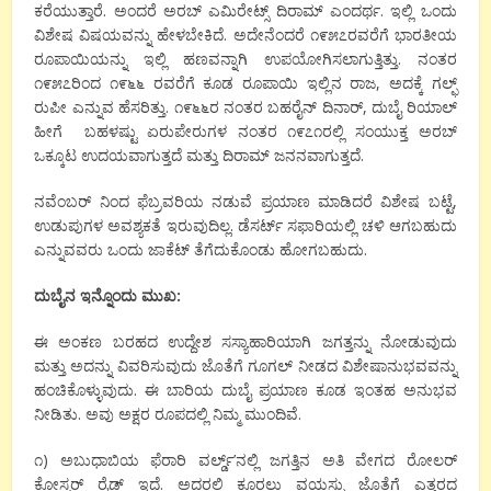
ಕರೆಯುತ್ತಾರೆ. ಅಂದರೆ ಅರಬ್ ಎಮಿರೇಟ್ಸ್ ದಿರಾಮ್ ಎಂದರ್ಥ. ಇಲ್ಲಿ ಒಂದು
ವಿಶೇಷ ವಿಷಯವನ್ನು ಹೇಳಬೇಕಿದೆ. ಅದೇನೆಂದರೆ ೧೯೫೭ರವರೆಗೆ ಭಾರತೀಯ
ರೂಪಾಯಿಯನ್ನು ಇಲ್ಲಿ ಹಣವನ್ನಾಗಿ ಉಪಯೋಗಿಸಲಾಗುತ್ತಿತ್ತು. ನಂತರ
೧೯೫೭ರಿಂದ ೧೯೬೬ ರವರೆಗೆ ಕೂಡ ರೂಪಾಯಿ ಇಲ್ಲಿನ ರಾಜ, ಅದಕ್ಕೆ ಗಲ್ಫ್
ರುಪೀ ಎನ್ನುವ ಹೆಸರಿತ್ತು. ೧೯೬೬ರ ನಂತರ ಬಹರೈನ್ ದಿನಾರ್, ದುಬೈ ರಿಯಾಲ್
ಹೀಗೆ ಬಹಳಷ್ಟು ಏರುಪೇರುಗಳ ನಂತರ ೧೯೭೧ರಲ್ಲಿ ಸಂಯುಕ್ತ ಅರಬ್
ಒಕ್ಕೂಟ ಉದಯವಾಗುತ್ತದೆ ಮತ್ತು ದಿರಾಮ್ ಜನನವಾಗುತ್ತದೆ.
ನವೆಂಬರ್ ನಿಂದ ಫೆಬ್ರವರಿಯ ನಡುವೆ ಪ್ರಯಾಣ ಮಾಡಿದರೆ ವಿಶೇಷ ಬಟ್ಟೆ,
ಉಡುಪುಗಳ ಅವಶ್ಯಕತೆ ಇರುವುದಿಲ್ಲ. ಡೆಸರ್ಟ್ ಸಫಾರಿಯಲ್ಲಿ ಚಳಿ ಆಗಬಹುದು
ಎನ್ನುವವರು ಒಂದು ಜಾಕೆಟ್ ತೆಗೆದುಕೊಂಡು ಹೋಗಬಹುದು.
ದುಬೈನ
ಇನ್ನೊಂದು
ಮುಖ
:
ಈ ಅಂಕಣ ಬರಹದ ಉದ್ದೇಶ ಸಸ್ಯಾಹಾರಿಯಾಗಿ ಜಗತ್ತನ್ನು ನೋಡುವುದು
ಮತ್ತು ಅದನ್ನು ವಿವರಿಸುವುದು ಜೊತೆಗೆ ಗೂಗಲ್ ನೀಡದ ವಿಶೇಷಾನುಭವವನ್ನು
ಹಂಚಿಕೊಳ್ಳುವುದು. ಈ ಬಾರಿಯ ದುಬೈ ಪ್ರಯಾಣ ಕೂಡ ಇಂತಹ ಅನುಭವ
ನೀಡಿತು. ಅವು ಅಕ್ಷರ ರೂಪದಲ್ಲಿ ನಿಮ್ಮ ಮುಂದಿವೆ.
೧) ಅಬುಧಾಬಿಯ ಫೆರಾರಿ ವರ್ಲ್ಡ್’ನಲ್ಲಿ ಜಗತ್ತಿನ ಅತಿ ವೇಗದ ರೋಲರ್
ಕೋಸ್ಟರ್ ರೈಡ್ ಇದೆ. ಅದರಲ್ಲಿ ಕೂರಲು ವಯಸ್ಸು ಜೊತೆಗೆ ಎತ್ತರದ