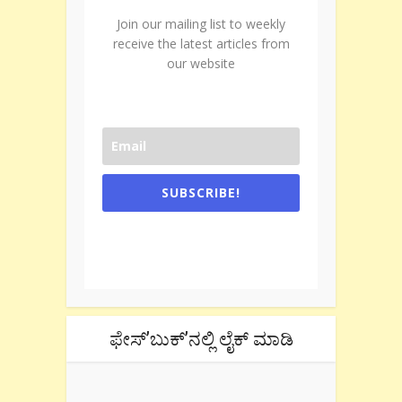
Join our mailing list to weekly
receive the latest articles from
our website
SUBSCRIBE!
One e-mail a week. We don't spam.
Don't forget to check the promotional
tab if you are using gmail.
ಫೇಸ್’ಬುಕ್’ನಲ್ಲಿ ಲೈಕ್ ಮಾಡಿ