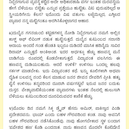
ನಿಬ್ಬೆರಗಾಗುವ ವ್ಯವಸ್ಥೆ ಕಟ್ಟಿದ ಅದೇ ಅಧಿಕಾರಶಾಹಿ ವರ್ಗ ಇಂತಹ ದುರವಸ್ಥೆಯ
ಹೇಗೆ ಬೆಳೆಯಲು ಬಿಟ್ಟಿತು ಎನ್ನುವ ಪ್ರಶ್ನೆಯೂ ಹುಟ್ಟಿತು. ವಿಟ ಪುರುಷರಿಲ್ಲದೆ ಆ
ಸ್ತ್ರೀಯರಿಗೇನು ಕೆಲಸ? ಇದೊಂದು ವಿಷ ವರ್ತುಲ. ಲಜ್ಜೆಯಿಲ್ಲದ, ಎಗ್ಗಿಲದ
ವ್ಯಾಪಾರ ನನ್ನ ಮಟ್ಟಿಗಂತೂ ಅರಗಿಸಿಕೊಳ್ಳಲಾಗದ ಆಹಾರ.
೩)ದುಬೈನ ಗಗನಚುಂಬಿ ಕಟ್ಟಡಗಳನ್ನ ನೋಡಿ ನಿಬ್ಬೆರಗಾಗುವ ನಮಗೆ ಅಲ್ಲಿನ
ಕಾಸ್ಟ್ ಆಫ್ ಲಿವಿಂಗ್ ನಡುಕ ಹುಟ್ಟಿಸುತ್ತದೆ. ದುಬೈನ ಕುಟುಂಬದ ಸರಾಸರಿ
ಆದಾಯ ಅಂದರೆ ಗಂಡ ಹೆಂಡತಿ ಇಬ್ಬರೂ ದುಡಿದರೆ ಮಾಸಿಕ ಹದಿನೈದು ಸಾವಿರ
ದಿರಾಮ್ ಎನ್ನುತ್ತದೆ ಅಂಕಿಅಂಶ. ಇದರ ಅರ್ಧಕ್ಕೂ ಹೆಚ್ಚು ಹಣವನ್ನ ಮನೆ
ಬಾಡಿಗೆಯ ರೂಪದಲ್ಲಿ ಕೊಡಬೇಕಾಗುತ್ತದೆ. ವಿದ್ಯಾವಂತ ವಲಸಿಗರು ಈ
ಹಣವನ್ನ ದುಡಿಯಬಹುದು. ಆದರೆ ಉಳಿಕೆ? ಉಳಿಸಲು ಒಂದಲ್ಲ ಹಲವು
ಸರ್ಕಸ್ ಮಾಡಬೇಕು. ಇದು ವಿದ್ಯಾವಂತರ ಕಥೆ. ಇನ್ನು ಕೂಲಿಗಳಾಗಿ ಅಥವಾ
ದೈಹಿಕ ಬಲವನ್ನ ನಂಬಿ ಕೆಲಸ ಮಾಡುವ ಜನರ ಜೀವನ ದೇವರಿಗೆ ಪ್ರೀತಿ. ಹತ್ತು
ಪೈಸೆ ಉಳಿಸಲು ತನ್ನವರಿಂದ ದೂರಾಗಿ ವರ್ಷಗಟ್ಟಲೆ ಇರುವ ಜನರ ಬದುಕು
ದುಸ್ತರ. ವೇಶ್ಯಾವಾಟಿಕೆಯಂತಹ ವ್ಯಾಪಾರಗಳು ಇಂತಹ ನೆಲದಲ್ಲಿ ಹುಲುಸಾಗಿ
ಬೆಳೆಯಲು ಕುಟುಂಬದಿಂದ ದೂರವಿರುವವರ ಕಾಣಿಕೆ ಹೆಚ್ಚು.
೪)ಮೊದಲ ದಿನ ನಮಗೆ ಸಿಕ್ಕ ಡ್ರೈವ್ ಹೆಸರು ಅಮಿರ್, ಪಾಕಿಸ್ತಾನ ಪಿಂಡಿ
ಪ್ರದೇಶದವನು. ಭಾಯ್ ಎಂದು ಬಹಳ ಗೌರವದಿಂದ ಕಂಡ. ನಾವು ಅವನಿಗೆ
ಬಹಳ ಗೌರವದಿಂದ ನಡೆಸಿಕೊಂಡೆವು. ನಾವು ಹೋಗಬೇಕಾದ ಸ್ಥಳ ಬಂದಾಗ
‘ಪ್ರವೇಶದ ಹಣ’ ಕೊಡಿ ಎಂದನಾತ. ನಾನು ಹಣವನ್ನ ಮೊದಲೇ ಕೊಟ್ಟಿದ್ದೇನೆ