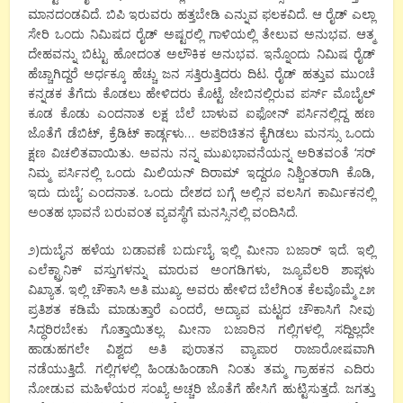
ಮಾನದಂಡವಿದೆ. ಬಿಪಿ ಇರುವರು ಹತ್ತಬೇಡಿ ಎನ್ನುವ ಫಲಕವಿದೆ. ಆ ರೈಡ್ ಎಲ್ಲಾ
ಸೇರಿ ಒಂದು ನಿಮಿಷದ ರೈಡ್ ಅಷ್ಟರಲ್ಲಿ ಗಾಳಿಯಲ್ಲಿ ತೇಲುವ ಅನುಭವ. ಆತ್ಮ
ದೇಹವನ್ನು ಬಿಟ್ಟು ಹೋದಂತ ಅಲೌಕಿಕ ಅನುಭವ. ಇನ್ನೊಂದು ನಿಮಿಷ ರೈಡ್
ಹೆಚ್ಚಾಗಿದ್ದರೆ ಅರ್ಧಕ್ಕೂ ಹೆಚ್ಚು ಜನ ಸತ್ತಿರುತ್ತಿದರು ದಿಟ. ರೈಡ್ ಹತ್ತುವ ಮುಂಚೆ
ಕನ್ನಡಕ ತೆಗೆದು ಕೊಡಲು ಹೇಳಿದರು ಕೊಟ್ಟೆ. ಜೇಬಿನಲ್ಲಿರುವ ಪರ್ಸ್ ಮೊಬೈಲ್
ಕೂಡ ಕೊಡು ಎಂದನಾತ ಲಕ್ಷ ಬೆಲೆ ಬಾಳುವ ಐಫೋನ್ ಪರ್ಸಿನಲ್ಲಿದ್ದ ಹಣ
ಜೊತೆಗೆ ಡೆಬಿಟ್, ಕ್ರೆಡಿಟ್ ಕಾರ್ಡ್ಗಳು… ಅಪರಿಚಿತನ ಕೈಗಿಡಲು ಮನಸ್ಸು ಒಂದು
ಕ್ಷಣ ವಿಚಲಿತವಾಯಿತು. ಅವನು ನನ್ನ ಮುಖಭಾವನೆಯನ್ನ ಅರಿತವಂತೆ ‘ಸರ್
ನಿಮ್ಮ ಪರ್ಸಿನಲ್ಲಿ ಒಂದು ಮಿಲಿಯನ್ ದಿರಾಮ್ ಇದ್ದರೂ ನಿಶ್ಚಿಂತರಾಗಿ ಕೊಡಿ,
ಇದು ದುಬೈ’ ಎಂದನಾತ. ಒಂದು ದೇಶದ ಬಗ್ಗೆ ಅಲ್ಲಿನ ವಲಸಿಗ ಕಾರ್ಮಿಕನಲ್ಲಿ
ಅಂತಹ ಭಾವನೆ ಬರುವಂತ ವ್ಯವಸ್ಥೆಗೆ ಮನಸ್ಸಿನಲ್ಲಿ ವಂದಿಸಿದೆ.
೨)ದುಬೈನ ಹಳೆಯ ಬಡಾವಣೆ ಬರ್ದುಬೈ ಇಲ್ಲಿ ಮೀನಾ ಬಜಾರ್ ಇದೆ. ಇಲ್ಲಿ
ಎಲೆಕ್ಟ್ರಾನಿಕ್ ವಸ್ತುಗಳನ್ನು ಮಾರುವ ಅಂಗಡಿಗಳು, ಜ್ಯೂವೆಲರಿ ಶಾಪ್ಗಳು
ವಿಖ್ಯಾತ. ಇಲ್ಲಿ ಚೌಕಾಸಿ ಅತಿ ಮುಖ್ಯ. ಅವರು ಹೇಳಿದ ಬೆಲೆಗಿಂತ ಕೆಲವೊಮ್ಮೆ ೭೫
ಪ್ರತಿಶತ ಕಡಿಮೆ ಮಾಡುತ್ತಾರೆ ಎಂದರೆ, ಅದ್ಯಾವ ಮಟ್ಟದ ಚೌಕಾಸಿಗೆ ನೀವು
ಸಿದ್ಧರಿರಬೇಕು ಗೊತ್ತಾಯಿತಲ್ಲ. ಮೀನಾ ಬಜಾರಿನ ಗಲ್ಲಿಗಳಲ್ಲಿ ಸದ್ದಿಲ್ಲದೇ
ಹಾಡುಹಗಲೇ ವಿಶ್ವದ ಅತಿ ಪುರಾತನ ವ್ಯಾಪಾರ ರಾಜಾರೋಷವಾಗಿ
ನಡೆಯುತ್ತಿದೆ. ಗಲ್ಲಿಗಳಲ್ಲಿ ಹಿಂಡುಹಿಂಡಾಗಿ ನಿಂತು ತಮ್ಮ ಗ್ರಾಹಕನ ಎದಿರು
ನೋಡುವ ಮಹಿಳೆಯರ ಸಂಖ್ಯೆ ಅಚ್ಚರಿ ಜೊತೆಗೆ ಹೇಸಿಗೆ ಹುಟ್ಟಿಸುತ್ತದೆ. ಜಗತ್ತು