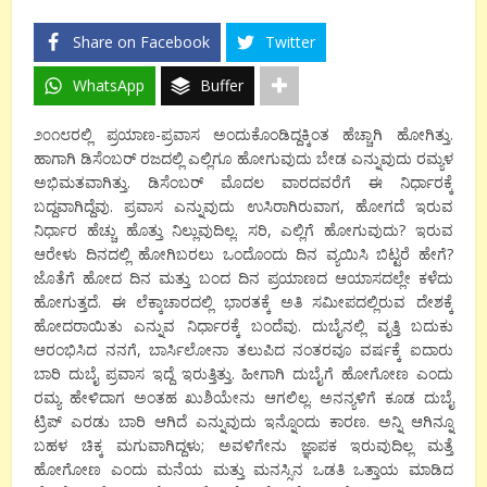
Share on Facebook
Twitter
WhatsApp
Buffer
೨೦೧೮ರಲ್ಲಿ ಪ್ರಯಾಣ-ಪ್ರವಾಸ ಅಂದುಕೊಂಡಿದ್ದಕ್ಕಿಂತ ಹೆಚ್ಚಾಗಿ ಹೋಗಿತ್ತು.
ಹಾಗಾಗಿ ಡಿಸೆಂಬರ್ ರಜದಲ್ಲಿ ಎಲ್ಲಿಗೂ ಹೋಗುವುದು ಬೇಡ ಎನ್ನುವುದು ರಮ್ಯಳ
ಅಭಿಮತವಾಗಿತ್ತು. ಡಿಸೆಂಬರ್ ಮೊದಲ ವಾರದವರೆಗೆ ಈ ನಿರ್ಧಾರಕ್ಕೆ
ಬದ್ದವಾಗಿದ್ದೆವು. ಪ್ರವಾಸ ಎನ್ನುವುದು ಉಸಿರಾಗಿರುವಾಗ, ಹೋಗದೆ ಇರುವ
ನಿರ್ಧಾರ ಹೆಚ್ಚು ಹೊತ್ತು ನಿಲ್ಲುವುದಿಲ್ಲ. ಸರಿ, ಎಲ್ಲಿಗೆ ಹೋಗುವುದು? ಇರುವ
ಆರೇಳು ದಿನದಲ್ಲಿ ಹೋಗಿಬರಲು ಒಂದೊಂದು ದಿನ ವ್ಯಯಿಸಿ ಬಿಟ್ಟರೆ ಹೇಗೆ?
ಜೊತೆಗೆ ಹೋದ ದಿನ ಮತ್ತು ಬಂದ ದಿನ ಪ್ರಯಾಣದ ಆಯಾಸದಲ್ಲೇ ಕಳೆದು
ಹೋಗುತ್ತದೆ. ಈ ಲೆಕ್ಕಾಚಾರದಲ್ಲಿ ಭಾರತಕ್ಕೆ ಅತಿ ಸಮೀಪದಲ್ಲಿರುವ ದೇಶಕ್ಕೆ
ಹೋದರಾಯಿತು ಎನ್ನುವ ನಿರ್ಧಾರಕ್ಕೆ ಬಂದೆವು. ದುಬೈನಲ್ಲಿ ವೃತ್ತಿ ಬದುಕು
ಆರಂಭಿಸಿದ ನನಗೆ, ಬಾರ್ಸಿಲೋನಾ ತಲುಪಿದ ನಂತರವೂ ವರ್ಷಕ್ಕೆ ಐದಾರು
ಬಾರಿ ದುಬೈ ಪ್ರವಾಸ ಇದ್ದೆ ಇರುತ್ತಿತ್ತು. ಹೀಗಾಗಿ ದುಬೈಗೆ ಹೋಗೋಣ ಎಂದು
ರಮ್ಯ ಹೇಳಿದಾಗ ಅಂತಹ ಖುಶಿಯೇನು ಆಗಲಿಲ್ಲ. ಅನನ್ಯಳಿಗೆ ಕೂಡ ದುಬೈ
ಟ್ರಿಪ್ ಎರಡು ಬಾರಿ ಆಗಿದೆ ಎನ್ನುವುದು ಇನ್ನೊಂದು ಕಾರಣ. ಅನ್ನಿ ಆಗಿನ್ನೂ
ಬಹಳ ಚಿಕ್ಕ ಮಗುವಾಗಿದ್ದಳು; ಅವಳಿಗೇನು ಜ್ಞಾಪಕ ಇರುವುದಿಲ್ಲ ಮತ್ತೆ
ಹೋಗೋಣ ಎಂದು ಮನೆಯ ಮತ್ತು ಮನಸ್ಸಿನ ಒಡತಿ ಒತ್ತಾಯ ಮಾಡಿದ