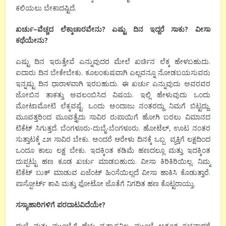
ಕಲಿಯಲು ಬೇಕಾದಷ್ಟಿದೆ.
ಖರ್ಚು
–
ವೆಚ್ಚದ
ಲೆಕ್ಕಾಚಾರವೇನು
?
ಎಷ್ಟು
ದಿನ
ಇದ್ದರೆ
ಸಾಕು
?
ವೀಸಾ
ಕಥೆಯೇನು
?
ಎಷ್ಟು ದಿನ ಇರುತ್ತೇವೆ ಎನ್ನುವುದರ ಮೇಲೆ ಖರ್ಚಿನ ಲೆಕ್ಕ ಹೇಳಬಹುದು.
ಐದಾರು ದಿನ ಬೇಕೇಬೇಕು. ಕೂಲಂಕುಷವಾಗಿ ಎಲ್ಲವನ್ನೂ ನೋಡಬಯಸುವರು
ಇನ್ನಷ್ಟು ದಿನ ಧಾರಾಳವಾಗಿ ಇರಬಹುದು. ಈ ಖರ್ಚು ಎನ್ನುವುದು ಅವರವರ
ಜೋಬಿನ ತಾಕತ್ತು ಅವಲಂಬಿಸಿದ ವಿಷಯ. ಇಲ್ಲಿ ಹೇಳುವುದು ಒಂದು
ಮೋಟಾಮೋಟಿ ಲೆಕ್ಕವಷ್ಟೆ. ಒಂದು ಅಂದಾಜು ನಂತರದ್ದು ನಿಮಗೆ ಬಿಟ್ಟದ್ದು.
ಮೂವತ್ತರಿಂದ ಮೂವತ್ತೈದು ಸಾವಿರ ರುಪಾಯಿಗೆ ಹೋಗಿ ಬರಲು ವಿಮಾನದ
ಟಿಕೆಟ್ ಸಿಗುತ್ತದೆ. ಬೆಂಗಳೂರು-ದುಬೈ-ಬೆಂಗಳೂರು. ಹೋಟೆಲ್, ಊಟ ನಂತರ
ಸುತ್ತಾಟಕ್ಕೆ ೭೫ ಸಾವಿರ ಬೇಕು. ಅಂದರೆ ಆರೇಳು ದಿನಕ್ಕೆ ಒಬ್ಬ ವ್ಯಕ್ತಿಗೆ ಲಕ್ಷದಿಂದ
ಒಂದೂ ಕಾಲು ಲಕ್ಷ ಬೇಕು. ಇದಕ್ಕಿಂತ ಕಡಿಮೆ ಹಣದಲ್ಲೂ ಮತ್ತು ಇದಕ್ಕಿಂತ
ದುಪ್ಪಟ್ಟು ಹಣ ಕೂಡ ಖರ್ಚು ಮಾಡಬಹುದು. ವೀಸಾ ಕಿರಿಕಿರಿಯಿಲ್ಲ. ನಿಮ್ಮ
ಟಿಕೆಟ್ ಬುಕ್ ಮಾಡುವ ಏಜೆಂಟ್ ಹಿಂಸೆಯಿಲ್ಲದೆ ವೀಸಾ ಹಾಕಿಸಿ ಕೊಡುತ್ತಾರೆ.
ಪಾಸ್ಪೋರ್ಟ್ ಕಾಪಿ ಮತ್ತು ಫೋಟೋ ಜೊತೆಗೆ ನಿಗದಿತ ಹಣ ಕೊಟ್ಟರಾಯ್ತು.
ಸಸ್ಯಾಹಾರಿಗಳಿಗೆ
ಪರದಾಟವಿದೆಯೇ
?
ದುಬೈ ಮತ್ತು ಮುಂಬೈಗೆ ಹೆಚ್ಚು ವ್ಯತ್ಯಾಸವಿಲ್ಲ. ಮುಂಬೈ ಅತ್ಯಂತ ಸ್ವಚ್ಛವಾದರೆ