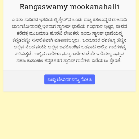
Rangaswamy mookanahalli
ಎರಡು ಸಾವಿರದ ಇಸವಿಯಲ್ಲಿ ಸ್ಪೇನ್’ನ ಒಂದು ರಾಜ್ಯ ಕತಲೂನ್ಯದ ರಾಜಧಾನಿ
ಬಾರ್ಸಿಲೋನಾದಲ್ಲಿ ಇಳಿದಾಗ ಸ್ಪಾನೀಷ್ ಭಾಷೆಯ ಗಂಧಗಾಳಿ ಇಲ್ಲದ, ಜೀವನ
ಕರೆದತ್ತ ಮುಖಮಾಡಿ ಹೊರಟ ಲೇಖಕರು ಇಂದು ಸ್ಪಾನಿಷ್ ಭಾಷೆಯನ್ನ
ಕನ್ನಡದಷ್ಟೇ ಸುಲಲಿತವಾಗಿ ಮಾತಾಡಬಲ್ಲರು . ಒಂದೂವರೆ ದಶಕಕ್ಕೂ ಹೆಚ್ಚಿನ
ಅಲ್ಲಿನ ನೆಲದ ನಂಟು ಅಲ್ಲಿನ ಜನರೊಂದಿನ ಒಡನಾಟ ಅಲ್ಲಿನ ಗಾದೆಗಳನ್ನ
ಕಲಿಸುತ್ತದೆ . ಅಲ್ಲಿನ ಗಾದೆಗಳು ನಮ್ಮ ಗಾದೆಗಳಂತೆಯೆ ಇದೆಯಲ್ಲ ಎನ್ನುವ
ಸಹಜ ಕುತೂಹಲ ಕನ್ನಡಿಗರಿಗೆ ಸ್ಪಾನಿಷ್ ಗಾದೆಗಳು ಬರೆಯಲು ಪ್ರೇರಣೆ .
ಎಲ್ಲಾ ಲೇಖನಗಳನ್ನು ನೋಡಿ