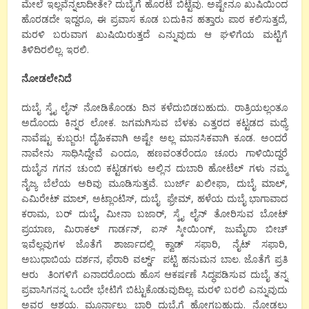
ಮೇಲೆ ಇಲ್ಲವೆನ್ನಲಾದೀತೇ? ದುಬೈಗೆ ಹೊರಟೆ ಬಿಟ್ಟೆವು. ಅಷ್ಟೇನೂ ಖುಷಿಯಿಂದ
ಹೊರಡದೇ ಇದ್ದರೂ, ಈ ಪ್ರವಾಸ ಕೂಡ ಬದುಕಿನ ಹತ್ತಾರು ಪಾಠ ಕಲಿಸುತ್ತದೆ,
ಮರಳಿ ಬರುವಾಗ ಖುಷಿಯಿರುತ್ತದೆ ಎನ್ನುವುದು ಆ ಘಳಿಗೆಯ ಮಟ್ಟಿಗೆ
ತಿಳಿದಿರಲಿಲ್ಲ. ಇರಲಿ.
ನೋಡಲೇನಿದೆ
ದುಬೈ ಸ್ಕೈ ಲೈನ್ ನೋಡಿಕೊಂಡು ದಿನ ಕಳೆದುಬಿಡಬಹುದು. ರಾತ್ರಿಯಲ್ಲಂತೂ
ಅದೊಂದು ಕಿನ್ನರ ಲೋಕ. ಜಗಮಗಿಸುವ ಬೆಳಕು ಎತ್ತರದ ಕಟ್ಟಡದ ಮಧ್ಯೆ
ನಾವೆಷ್ಟು ಕುಬ್ಜರು! ದೈಹಿಕವಾಗಿ ಅಷ್ಟೇ ಅಲ್ಲ ಮಾನಸಿಕವಾಗಿ ಕೂಡ. ಅಂದರೆ
ನಾವೇನು ಸಾಧಿಸಿದ್ದೇವೆ ಎಂದೂ, ಹಣವಂತರೆಂದೂ ಚೂರು ಗಾಳಿಯಿದ್ದರೆ
ದುಬೈನ ಗಗನ ಚುಂಬಿ ಕಟ್ಟಡಗಳು ಅಲ್ಲಿನ ದುಬಾರಿ ಹೋಟೆಲ್ ಗಳು ನಮ್ಮ
ನೈಜ್ಯ ಬೆಲೆಯ ಅರಿವು ಮೂಡಿಸುತ್ತವೆ. ಬುರ್ಜ್ ಖಲೀಫಾ, ದುಬೈ ಮಾಲ್,
ಎಮಿರೇಟ್ ಮಾಲ್, ಅಟ್ಲಾಂಟಿಸ್, ದುಬೈ ಫ್ರೇಮ್, ಹಳೆಯ ದುಬೈ ಭಾಗಾವಾದ
ಕರಾಮ, ಬರ್ ದುಬೈ, ಮೀನಾ ಬಜಾರ್, ಸ್ಕೈ ಲೈನ್ ತೋರಿಸುವ ಬೋಟ್
ಪ್ರಯಾಣ, ಮಿರಾಕಲ್ ಗಾರ್ಡನ್, ಐಸ್ ಸ್ಕೀಯಿಂಗ್, ಜುಮೈರಾ ಬೀಚ್
ಇವೆಲ್ಲವುಗಳ ಜೊತೆಗೆ ಶಾರ್ಜಾದಲ್ಲಿ ಕ್ವಾಡ್ ಸಫಾರಿ, ನೈಟ್ ಸಫಾರಿ,
ಅಬುಧಾಬಿಯ ದರ್ಶನ, ಫೆರಾರಿ ವರ್ಲ್ಡ್ ಪಟ್ಟಿ ಹನುಮನ ಬಾಲ. ಜೊತೆಗೆ ಪ್ರತಿ
ಆರು ತಿಂಗಳಿಗೆ ಏನಾದರೊಂದು ಹೊಸ ಆಕರ್ಷಣೆ ಸಿದ್ಧಪಡಿಸುವ ದುಬೈ ತನ್ನ
ಪ್ರವಾಸಿಗನನ್ನ ಒಂದೇ ಭೇಟಿಗೆ ಬಿಟ್ಟುಕೊಡುವುದಿಲ್ಲ. ಮರಳಿ ಬರಲಿ ಎನ್ನುವುದು
ಅವರ ಆಶಯ. ಮೂರ್ನಾಲ್ಕು ಬಾರಿ ದುಬೈಗೆ ಹೋಗಬಹುದು. ನೋಡಲು