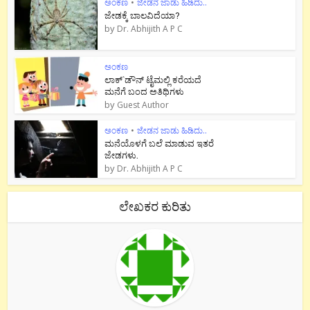
ಅಂಕಣ
•
ಜೇಡನ ಜಾಡು ಹಿಡಿದು..
ಜೇಡಕ್ಕೆ ಬಾಲವಿದೆಯಾ?
by
Dr. Abhijith A P C
ಅಂಕಣ
ಲಾಕ್`ಡೌನ್ ಟೈಮಲ್ಲಿ ಕರೆಯದೆ
ಮನೆಗೆ ಬಂದ ಅತಿಥಿಗಳು
by
Guest Author
ಅಂಕಣ
•
ಜೇಡನ ಜಾಡು ಹಿಡಿದು..
ಮನೆಯೊಳಗೆ ಬಲೆ ಮಾಡುವ ಇತರೆ
ಜೇಡಗಳು.
by
Dr. Abhijith A P C
ಲೇಖಕರ ಕುರಿತು