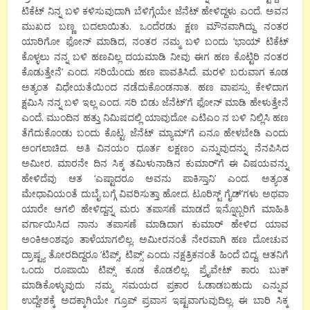
ಟಿಕೆಟ್ ನಿನ್ನ ಬಳಿ ಕಳಿಸುವುದಾಗಿ ಬೆಳಿಗ್ಗೆಯೇ ಜೆನೆಟ್ ಹೇಳಿದ್ದಳು ಎಂದೆ. ಅವನ
ಮುಖದ ಬಣ್ಣ ಬದಲಾಯಿತು. ಒಂದೆರಡು ಕ್ಷಣ ಮೌನವಾಗಿದ್ದು ನಂತರ
ಯಾರಿಗೋ ಫೋನ್ ಮಾಡಿದ, ನಂತರ ನಮ್ಮ ಬಳಿ ಬಂದು ‘ಭಾಯ್ ಟಿಕೆಟ್
ಕೊಳ್ಳಲು ನನ್ನ ಬಳಿ ಹಣವಿಲ್ಲ ದಯಮಾಡಿ ನೀವು ಈಗ ಹಣ ಕೊಟ್ಟಿರಿ ನಂತರ
ಕೊಡುತ್ತೇನೆ’ ಎಂದ. ಸರಿಯೆಂದು ಹಣ ಪಾವತಿಸಿದೆ. ಮರಳಿ ಬರುವಾಗ ಕೂಡ
ಅತ್ಯಂತ ವಿಧೇಯತೆಯಿಂದ ನಡೆದುಕೊಂಡನಾತ. ಹಣ ವಾಪಸ್ಸು ಕೇಳಿದಾಗ
ಕ್ಷಮಿಸಿ ನನ್ನ ಬಳಿ ಇಲ್ಲ ಎಂದ. ಸರಿ ಬಿಡು ಜೆನೆಟ್’ಗೆ ಫೋನ್ ಮಾಡಿ ಹೇಳುತ್ತೇನೆ
ಎಂದೆ. ಮುಂದಿನ ಹತ್ತು ನಿಮಿಷದಲ್ಲಿ ಯಾವುದೋ ಎಟಿಎಂ ನ ಬಳಿ ನಿಲ್ಲಿಸಿ ಹಣ
ತೆಗೆದುಕೊಂಡು ಬಂದು ಕೊಟ್ಟ. ಜೆನೆಟ್ ಮ್ಯಾಮ್’ಗೆ ಏನೂ ಹೇಳಬೇಡಿ ಎಂದು
ಅಂಗಲಾಚಿದ. ಅತಿ ವಿನಯಂ ಧೂರ್ತ ಲಕ್ಷಣಂ ಎನ್ನುವುದನ್ನು ನೆನಪಿಸಿದ
ಅಮೀರ. ಮಾರನೇ ದಿನ ಸಿಕ್ಕ ತಮಿಳುನಾಡಿನ ಕುಮಾರ್’ಗೆ ಈ ವಿಷಯವನ್ನು
ಹೇಳಿದೆವು ಆತ ‘ಎಷ್ಟಾದರೂ ಅವನು ಪಾಕಿಸ್ತಾನಿ’ ಎಂದ. ಅತ್ಯಂತ
ಮೇಧಾವಿಯಂತೆ ದುಬೈ ಬಗ್ಗೆ ವಿವರಿಸುತ್ತಾ ಹೋದ. ಟೂರಿಸ್ಟ್ ಗೈಡ್’ಗಳು ಅಥವಾ
ಯಾರೇ ಆಗಲಿ ಹೇಳಿದ್ದನ್ನ ಮರು ತಪಾಸಣೆ ಮಾಡದೆ ಇನ್ನೊಬ್ಬರಿಗೆ ಮಾಹಿತಿ
ವರ್ಗಾಯಿಸಿದ ನಾನು ತಪಾಸಣೆ ಮಾಡಿದಾಗ ಕುಮಾರ್ ಹೇಳಿದ ಯಾವ
ಅಂಕಿಅಂಶವೂ ತಾಳೆಯಾಗಲಿಲ್ಲ. ಅಮೀರನಂತೆ ನೇರವಾಗಿ ಹಣ ದೋಚುವ
ದ್ರಾಷ್ಟ್ಯ ತೋರದಿದ್ದರೂ ‘ಟಿಪ್ಸ್, ಟಿಪ್ಸ್’ ಎಂದು ನಕ್ಷತ್ರಿಕನಂತೆ ಹಿಂದೆ ಬಿದ್ದ. ಆತನಿಗೆ
ಒಂದು ರೂಪಾಯಿ ಟಿಪ್ಸ್ ಕೂಡ ಕೊಡಲಿಲ್ಲ. ಪ್ರೈವೇಟ್ ಕಾರು ಬುಕ್
ಮಾಡಿಕೊಳ್ಳುವುದು ನಮ್ಮ ಸಮಯದ ಪ್ರಕಾರ ಓಡಾಡಬಹುದು ಎನ್ನುವ
ಉದ್ದೇಶಕ್ಕೆ ಅದಕ್ಕಾಗಿಯೇ ಗ್ರೂಪ್ ಪ್ರವಾಸ ಇಷ್ಟವಾಗುವುದಿಲ್ಲ. ಈ ಬಾರಿ ಸಿಕ್ಕ