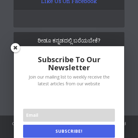
Like Us On Facebook
ರೀಡೂ ಕನ್ನಡದಲ್ಲಿ ಬರೆಯಬೇಕೆ?
Subscribe To Our
Newsletter
Join our mailing list to weekly receive the
latest articles from our website
Copywrite© 2026 Readoo Media Private Limited. Created and
maintained by
The Web People
.
SUBSCRIBE!