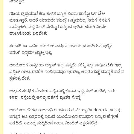
ನೀಡುತ್ತದೆ.
ಗಡಿಯಲ್ಲಿ ಪ್ರಯಾಣಿಕರು ಕುಳಿತ ಬಸ್ಸಿಗೆ ಬಂದು ಪಾಸ್ಪೋರ್ಟ್ ಚೆಕ್
ಮಾಡುತ್ತಾರೆ. ಆದರೆ ಯಾವುದೇ ‘ಮುದ್ರೆ’ ಒತ್ತುವುದಿಲ್ಲ. ನಿಮಗೆ ನೆನಪಿಗೆ
ಪಾಸ್ಪೋರ್ಟ್ ನಲ್ಲಿ ಸೀಲ್ ಬೇಕಿದ್ದರೆ ಬಸ್ನಿಂದ ಇಳಿದು ಹೋಗಿ ನೀವೇ
ಹಾಕಿಸಿಕೊಂಡು ಬರಬೇಕು.
ಸರಾಸರಿ ೩೬ ಸಾವಿರ ಯುರೋ ವಾರ್ಷಿಕ ಆದಾಯ ಹೊಂದಿರುವ ಇಲ್ಲಿನ
ಜನರಿಗೆ ಇನ್ಕಮ್ ಟ್ಯಾಕ್ಸ್ ಇಲ್ಲ.
ಅಂದೋರಗೆ ರಾಷ್ಟೀಯ ಬ್ಯಾಂಕ್ ಇಲ್ಲ. ತನ್ನದೇ ಕರೆನ್ಸಿ ಇಲ್ಲ. ಏರ್ಪೋರ್ಟ್ ಇಲ್ಲ.
ಏಪ್ರಿಲ್ ೧೯೯೩ ರವರೆಗೆ ಸಂವಿಧಾನವೂ ಇರಲಿಲ್ಲ. ಆದರೂ ವಿಶ್ವ ಮಾನ್ಯತೆ ಪಡೆದ
ಸ್ವತಂತ್ರ ದೇಶ.
ಅತ್ಯಂತ ಸುರಕ್ಷಿತ ದೇಶಗಳ ಪಟ್ಟಿಯಲ್ಲಿ ಬರುವ ಇಲ್ಲಿ, ಪಿಕ್ ಪಾಕೆಟ್, ಕಾರು
ಕಳವು, ರಸ್ತೆಯಲ್ಲಿ ಅಸಭ್ಯ ವರ್ತನೆ ಪ್ರತಿಶತ ಸೊನ್ನೆ.
ಅಂದೋರ ದೇಶದ ರಾಜಧಾನಿ ಅಂದೋರ ದೆ ವೇಯ್ಯ (Andorra la Vella).
ಜಗತ್ತಿನ ಅತಿ ಎತ್ತರದಲ್ಲಿ ಇರುವ ಯೂರೋಪಿನ ರಾಜಧಾನಿ ಎನ್ನುವ ಹೆಗ್ಗಳಿಕೆ
ಪಡೆದಿದೆ; ಸಮುದ್ರ ಮಟ್ಟದಿಂದ ೧೦೨೩ ಮೀಟರ್ ಎತ್ತರದಲ್ಲಿದೆ .