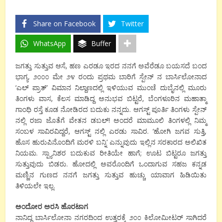
Share on Facebook
Twitter
WhatsApp
Buffer
ಜಗತ್ತು ಸುತ್ತುವ ಆಸೆ, ಹಣ ಎರಡೂ ಇರದ ನನಗೆ ಅವೆರೆಡೂ ಬಯಸದೆ ಬಂದ
ಭಾಗ್ಯ. ೨೦೦೦ ಮೇ ೨೪ ರಂದು ಪ್ರಥಮ ಬಾರಿಗೆ ಸ್ಪೇನ್ ನ ಬಾರ್ಸಿಲೋನಾದ
‘ಎಲ್ ಪ್ರಾತ್’ ವಿಮಾನ ನಿಲ್ದಾಣದಲ್ಲಿ ಇಳಿಯುವ ಮುಂಚೆ ದುಬೈನಲ್ಲಿ ಮೂರು
ತಿಂಗಳು ವಾಸ, ಕೆಲಸ ಮಾಡಿದ್ದ ಅನುಭವ ಬಿಟ್ಟರೆ, ಬೆಂಗಳೂರಿನ ಮಹಾತ್ಮಾ
ಗಾಂಧಿ ರಸ್ತೆ ಕೂಡ ನೋಡಿರದ ಬದುಕು ನನ್ನದು. ಆಗಸ್ಟ್ ಪೂರ್ತಿ ತಿಂಗಳು ಸ್ಪೇನ್
ನಲ್ಲಿ ರಜಾ ಜೊತೆಗೆ ವೇತನ ಡಬಲ್! ಅಂದರೆ ಮಾಮೂಲಿ ತಿಂಗಳಲ್ಲಿ ನಿಮ್ಮ
ಸಂಬಳ ಸಾವಿರವಿದ್ದರೆ, ಆಗಸ್ಟ್ ನಲ್ಲಿ ಎರಡು ಸಾವಿರ. ‘ಹೋಗಿ ಜಗವ ಸುತ್ತಿ,
ಹೊಸ ಹುರುಪಿನೊಂದಿಗೆ ಮರಳಿ ಬನ್ನಿ’ ಎನ್ನುವುದು ಇಲ್ಲಿನ ಸರಕಾರದ ಅಲಿಖಿತ
ನಿಯಮ. ಸ್ಪ್ಯಾನಿಶರ ಬದುಕುವ ರೀತಿಯೇ ಹಾಗೆ; ಊಟ ಬಿಟ್ಟರೂ ಜಗತ್ತು
ಸುತ್ತುವುದು ಬಿಡರು. ಹೋದಲ್ಲಿ ಅವರೊಂದಿಗೆ ಒಂದಾಗುವ ಸಹಜ ಕನ್ನಡ
ಮಣ್ಣಿನ ಗುಣದ ನನಗೆ ಜಗತ್ತು ಸುತ್ತುವ ಹುಚ್ಚು ಯಾವಾಗ ಹಿಡಿಯಿತು
ತಿಳಿಯಲೇ ಇಲ್ಲ.
ಅಂದೋರ ಅರಸಿ ಹೊರಟಾಗ
ನಾನಿದ್ದ ಬಾರ್ಸಿಲೋನಾ ನಗರದಿಂದ ಉತ್ತರಕ್ಕೆ ೨೦೦ ಕಿಲೋಮೀಟರ್ ಸಾಗಿದರೆ