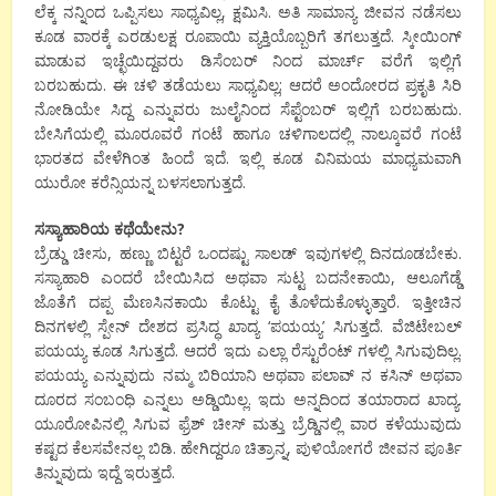
ಲೆಕ್ಕ ನನ್ನಿಂದ ಒಪ್ಪಿಸಲು ಸಾಧ್ಯವಿಲ್ಲ, ಕ್ಷಮಿಸಿ. ಅತಿ ಸಾಮಾನ್ಯ ಜೀವನ ನಡೆಸಲು
ಕೂಡ ವಾರಕ್ಕೆ ಎರಡುಲಕ್ಷ ರೂಪಾಯಿ ವ್ಯಕ್ತಿಯೊಬ್ಬರಿಗೆ ತಗಲುತ್ತದೆ. ಸ್ಕೀಯಿಂಗ್
ಮಾಡುವ ಇಚ್ಛೆಯಿದ್ದವರು ಡಿಸೆಂಬರ್ ನಿಂದ ಮಾರ್ಚ್ ವರೆಗೆ ಇಲ್ಲಿಗೆ
ಬರಬಹುದು. ಈ ಚಳಿ ತಡೆಯಲು ಸಾಧ್ಯವಿಲ್ಲ; ಆದರೆ ಅಂದೋರದ ಪ್ರಕೃತಿ ಸಿರಿ
ನೋಡಿಯೇ ಸಿದ್ದ ಎನ್ನುವರು ಜುಲೈನಿಂದ ಸೆಪ್ಟೆಂಬರ್ ಇಲ್ಲಿಗೆ ಬರಬಹುದು.
ಬೇಸಿಗೆಯಲ್ಲಿ ಮೂರೂವರೆ ಗಂಟೆ ಹಾಗೂ ಚಳಿಗಾಲದಲ್ಲಿ ನಾಲ್ಕೂವರೆ ಗಂಟೆ
ಭಾರತದ ವೇಳೆಗಿಂತ ಹಿಂದೆ ಇದೆ. ಇಲ್ಲಿ ಕೂಡ ವಿನಿಮಯ ಮಾಧ್ಯಮವಾಗಿ
ಯುರೋ ಕರೆನ್ಸಿಯನ್ನ ಬಳಸಲಾಗುತ್ತದೆ.
ಸಸ್ಯಾಹಾರಿಯ ಕಥೆಯೇನು?
ಬ್ರೆಡ್ಡು ಚೀಸು, ಹಣ್ಣು ಬಿಟ್ಟರೆ ಒಂದಷ್ಟು ಸಾಲಡ್ ಇವುಗಳಲ್ಲಿ ದಿನದೂಡಬೇಕು.
ಸಸ್ಯಾಹಾರಿ ಎಂದರೆ ಬೇಯಿಸಿದ ಅಥವಾ ಸುಟ್ಟ ಬದನೇಕಾಯಿ, ಆಲೂಗೆಡ್ಡೆ
ಜೊತೆಗೆ ದಪ್ಪ ಮೆಣಸಿನಕಾಯಿ ಕೊಟ್ಟು ಕೈ ತೊಳೆದುಕೊಳ್ಳುತ್ತಾರೆ. ಇತ್ತೀಚಿನ
ದಿನಗಳಲ್ಲಿ ಸ್ಪೇನ್ ದೇಶದ ಪ್ರಸಿದ್ಧ ಖಾದ್ಯ ‘ಪಯಯ್ಯ’ ಸಿಗುತ್ತದೆ. ವೆಜಿಟೇಬಲ್
ಪಯಯ್ಯ ಕೂಡ ಸಿಗುತ್ತದೆ. ಆದರೆ ಇದು ಎಲ್ಲಾ ರೆಸ್ಟುರೆಂಟ್ ಗಳಲ್ಲಿ ಸಿಗುವುದಿಲ್ಲ.
ಪಯಯ್ಯ ಎನ್ನುವುದು ನಮ್ಮ ಬಿರಿಯಾನಿ ಅಥವಾ ಪಲಾವ್ ನ ಕಸಿನ್ ಅಥವಾ
ದೂರದ ಸಂಬಂಧಿ ಎನ್ನಲು ಅಡ್ಡಿಯಿಲ್ಲ. ಇದು ಅನ್ನದಿಂದ ತಯಾರಾದ ಖಾದ್ಯ.
ಯೂರೋಪಿನಲ್ಲಿ ಸಿಗುವ ಫ್ರೆಶ್ ಚೀಸ್ ಮತ್ತು ಬ್ರೆಡ್ಡಿನಲ್ಲಿ ವಾರ ಕಳೆಯುವುದು
ಕಷ್ಟದ ಕೆಲಸವೇನಲ್ಲ ಬಿಡಿ. ಹೇಗಿದ್ದರೂ ಚಿತ್ರಾನ್ನ, ಪುಳಿಯೋಗರೆ ಜೀವನ ಪೂರ್ತಿ
ತಿನ್ನುವುದು ಇದ್ದೆ ಇರುತ್ತದೆ.