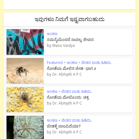
ಇವುಗಳೂ ನಿಮಗೆ ಇಷ್ಟವಾಗಬಹುದು
ಅಂಕಣ
ಸಮಸ್ಯೆಯೆಂದರೆ ಸಾವಲ್ಲ, ಜೀವನ
by
Manu Vaidya
Featured
•
ಅಂಕಣ
•
ಜೇಡನ ಜಾಡು ಹಿಡಿದು..
ಗೋಡೆಯ ಮೇಲಿನ ಜೇಡ- ಭಾಗ ೨
by
Dr. Abhijith A P C
ಅಂಕಣ
•
ಜೇಡನ ಜಾಡು ಹಿಡಿದು..
ಗೋಡೆಯ ಮೇಲೊಂದು ಚಕ್ರ
by
Dr. Abhijith A P C
ಅಂಕಣ
•
ಜೇಡನ ಜಾಡು ಹಿಡಿದು..
ಜೇಡಕ್ಕೆ ಬಾಲವಿದೆಯಾ?
by
Dr. Abhijith A P C