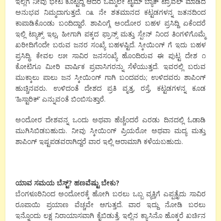
ಇಲ್ಲಿಗೆ ನೀವು ಭೇಟಿ ಕೊಟ್ಟಿದ್ದೆ ಆದರೆ ಒಮ್ಮೆಲೇ ಟೈಮ್ ಬ್ಯಾಕ್ ಟ್ರಾವೆಲ್ ಮಾಡಿದ
ಅನುಭವ ನಿಮ್ಮದಾಗುತ್ತದೆ. ೧೩ ನೇ ಶತಮಾನದ ಕಟ್ಟಡಗಳನ್ನ ಜತನದಿಂದ
ಕಾಪಾಡಿಕೊಂಡು ಬಂದಿದ್ದಾರೆ. ಶಾಪಿಂಗ್ಗೆ ಅಂದೋರ ಬಹಳ ಪ್ರಸಿದ್ದಿ ಏಕೆಂದರೆ
ಇಲ್ಲಿ ಟ್ಯಾಕ್ಸ್ ಇಲ್ಲ, ಹೀಗಾಗಿ ಪಕ್ಕದ ಫ್ರಾನ್ಸ್ ಮತ್ತು ಸ್ಪೇನ್ ನಿಂದ ತಿಂಗಳಿಗೊಮ್ಮೆ
ಖರೀದಿಗೆಂದೇ ಬರುವ ಜನರ ಸಂಖ್ಯೆ ಬಹಳಷ್ಟಿದೆ. ಸ್ಕೀಯಿಂಗ್ ಗೆ ಇದು ಬಹಳ
ಪ್ರಸಿದ್ಧಿ. ಕೇವಲ ೮೫ ಸಾವಿರ ಜನಸಂಖ್ಯೆ ಹೊಂದಿರುವ ಈ ಪುಟ್ಟ ದೇಶ ೧
ಕೋಟಿಗೂ ಮೀರಿ ವಾರ್ಷಿಕ ಪ್ರವಾಸಿಗರನ್ನು ಸೆಳೆಯುತ್ತದೆ. ಇವರಲ್ಲಿ ಬರುವ
ಮುಕ್ಕಾಲು ಪಾಲು ಜನ ಸ್ಕೀಯಿಂಗ್ ಗಾಗಿ ಬಂದವರು; ಉಳಿದವರು ಶಾಪಿಂಗ್
ಹುಚ್ಚಿನವರು. ಉಳಿದಂತೆ ದೇಶದ ಪ್ರತಿ ವೃತ್ತ, ರಸ್ತೆ, ಕಟ್ಟಡಗಳನ್ನ ಕೂಡ
‘ಹಿಸ್ಟಾರಿಕ್’ ಎನ್ನುವಂತೆ ಬಿಂಬಿಸುತ್ತಾರೆ.
ಅಂದೋರ ದೇಶವನ್ನ ಒಂದು ಅಥವಾ ಹೆಚ್ಚೆಂದರೆ ಎರಡು ದಿನದಲ್ಲಿ ಓಡಾಡಿ
ಮುಗಿಸಿಬಿಡಬಹುದು. ನೀವು ಸ್ಕೀಯಿಂಗ್ ಪ್ರಿಯರೋ ಅಥವಾ ಮದ್ಯ ಮತ್ತು
ಶಾಪಿಂಗ್ ಇಷ್ಟಪಡವರಾಗಿದ್ದರೆ ವಾರ ಇಲ್ಲಿ ಆರಾಮಾಗಿ ಕಳೆಯಬಹುದು.
ಯಾವ ಸಮಯ ಬೆಸ್ಟ್? ಹಣವೆಷ್ಟು ಬೇಕು?
ಬೆಂಗಳೂರಿನಿಂದ ಅಂದೋರಕ್ಕೆ ಹೋಗಿ ಬರಲು ಒಬ್ಬ ವ್ಯಕ್ತಿಗೆ ಎಪ್ಪತ್ತೈದು ಸಾವಿರ
ರೂಪಾಯಿ ಪ್ರಯಾಣ ವೆಚ್ಚವೇ ಆಗುತ್ತದೆ. ವಾರ ಇದ್ದು ನೋಡಿ ಬರಲು
ಇನ್ನೊಂದು ಲಕ್ಷ ನಿರಾಯಾಸವಾಗಿ ಕೈಬಿಡುತ್ತೆ. ಇಲ್ಲಿನ ಕ್ಯಾಸಿನೊ ಹೊಕ್ಕರೆ ಖರ್ಚಿನ