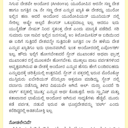
ಸಿಗುವ ದೇಶವೇ ಅಂದೋರ (Andorra). ಯೂರೋಪಿನ ಆರನೇ ಸಣ್ಣ ದೇಶ
ಹಾಗೂ ಜಗತ್ತಿನ ೧೬ ನೇ ಸಣ್ಣ ದೇಶ ಎನ್ನುವ ಖ್ಯಾತಿ ಈ ದೇಶದ್ದು. ಯುರೋ
ಇಲ್ಲಿನ ಹಣ. ಆದರೆ ಅಂದೋರ ಯೂರೋಪಿಯನ್ ಯೂನಿಯನ್ ನಲ್ಲಿ
ಸೇರಿಲ್ಲ; ಅಷ್ಟೇ ಅಲ್ಲದೆ ಶೇಂಗನ್ ಒಕ್ಕೂಟದಲ್ಲೂ ಇಲ್ಲ. ಆದರೂ ಇದು
ಯುನೈಟೆಡ್ ನೇಷನ್ ನಿಂದ ಸ್ವತಂತ್ರ ದೇಶ ಎಂದು ಮಾನ್ಯತೆ ಪಡೆದಿದೆ. ಸರಿ
ಸುಮಾರು ೮೫ ಸಾವಿರ ಇಲ್ಲಿನ ಜನಸಂಖ್ಯೆ. ೪೦ ಕಿಲೋಮೀಟರ್ ಆ ಬದಿಯಿಂದ
ಈ ಬದಿಗೆ ಸುತ್ತಿದರೆ ದೇಶವನ್ನೇ ಸುತ್ತಿದಂತೆ! ಜಗತ್ತಿನ ೧೪ ನೇ ಹಳೆಯ ದೇಶ
ಎನ್ನುವ ಖ್ಯಾತಿಗೂ ಇದು ಭಾಜನವಾಗಿದೆ. ಇಂತ ಅಂದೋರದಲ್ಲಿ ಏರ್ಪೋರ್ಟ್
ಇಲ್ಲ, ಹೌದು ಇಲ್ಲಿಗೆ ಹೋಗಬೇಕಾದರೆ ಸ್ಪೇನ್ ಮುಖಾಂತರ ಅಥವಾ ಫ್ರಾನ್ಸ್
ಮುಖಾಂತರ ರಸ್ತೆ ಮೂಲಕವೇ ಹೋಗಬೇಕು. ಮುಕ್ಕಾಲು ಪಾಲು ಪರ್ವತಗಳಿಂದ
ಆವೃತ್ತವಾಗಿರುವ ಈ ದೇಶಕ್ಕೆ ಅಂದೋರ ಎನ್ನುವ ಹೆಸರು ಹೇಗೆ ಬಂದಿರಬಹದು
ಎನ್ನುವುದಕ್ಕೆ ಚರಿತ್ರೆಯಲ್ಲಿ ಉತ್ತರವಿದೆ. ಸ್ಪೇನ್ ನ ಪಕ್ಕದಲ್ಲಿ ಇರುವ ಮೊರೊಕ್ಕೋ
ಮುಸ್ಲಿಮರು ಐಬೇರಿಯನ್ ಪೆನಿನ್ಸುಲಾ ಆಕ್ರಮಣ ಮಾಡಿದ್ದು, ಸ್ಪೇನ್ ನಲ್ಲಿ
ದರ್ಬಾರು ನಡೆಸಿದ್ದು ತಿಳಿದ ವಿಷಯವೇ ಆಗಿದೆ. ಅಲ್- ದುರ್ರಾ ಎಂದರೆ ‘ದಿ
ಪರ್ಲ್’ ಕನ್ನಡಲ್ಲಿ ‘ಮುತ್ತು’ ಎನ್ನುವ ಅರ್ಥ ಕೊಡುತ್ತದೆ. ಅದು ಸ್ಪ್ಯಾನಿಷ್ ಮತ್ತು
ಕತಾಲಾನಾರ ಭಾಷೆಯಲ್ಲಿ ಅಂದೋರ ಆಗಿರುವ ಸಾಧ್ಯತೆಗಳು ಹೆಚ್ಚಿವೆ. ಮೂರು
ಕಡೆ ಪರ್ವತ, ನಡುವೆ ಇರುವ ಈ ಭೂಪ್ರದೇಶವನ್ನು ‘ಪರ್ಲ್’ ಎಂದು
ಕರೆದಿದ್ದರಲ್ಲಿ ಅತಿಶಯೋಕ್ತಿ ಇಲ್ಲ.
ನೋಡಲೇನಿದೆ?