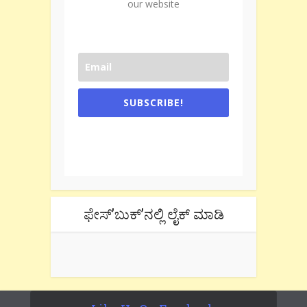
our website
SUBSCRIBE!
One e-mail a week. We don't spam.
Don't forget to check the promotional
tab if you are using gmail.
ಫೇಸ್’ಬುಕ್’ನಲ್ಲಿ ಲೈಕ್ ಮಾಡಿ