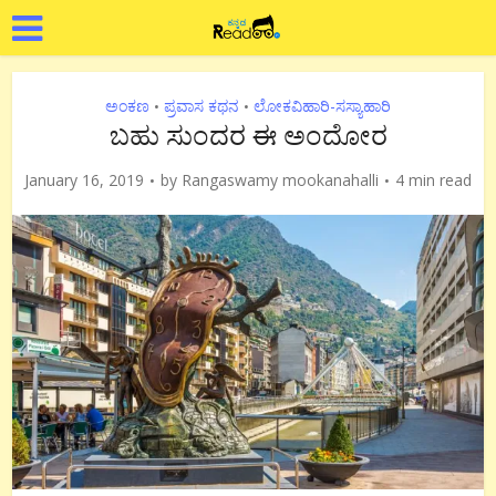
ಅಂಕಣ
ಪ್ರವಾಸ ಕಥನ
ಲೋಕವಿಹಾರಿ-ಸಸ್ಯಾಹಾರಿ
•
•
ಬಹು ಸುಂದರ ಈ ಅಂದೋರ
January 16, 2019
by
Rangaswamy mookanahalli
4 min read