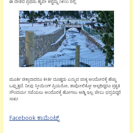
ಈ ದೇಶದ ಪ್ರಥಮ ಹೈವೇ ಕಟ್ಟಿದ್ದು ೧೯೧೧ ರಲ್ಲಿ.
ಮೂರ್ತಿ ಚಿಕ್ಕಾದಾದರೂ ಕೀರ್ತಿ ದೂಡ್ಡದು ಎನ್ನುವ ವಾಕ್ಯ ಅಂದೋರಕ್ಕೆ ಹೆಚ್ಚು
ಒಪ್ಪುತ್ತದೆ. ನೀವು ಸ್ಕೀಯಿಂಗ್ ಪ್ರಿಯರೋ, ಶಾಪೋಲಿಕ್ಕೋ ಅಲ್ಲದಿದ್ದರೂ ಪ್ರಕೃತಿ
ಸೌಂದರ್ಯ ಸವೆಯಲು ಅಂದೊರಕ್ಕೆ ಹೋಗಲು ಅಡ್ಡಿ ಇಲ್ಲ. ಜೇಬು ಭದ್ರವಿದ್ದರೆ
ಸಾಕು!
Facebook ಕಾಮೆಂಟ್ಸ್