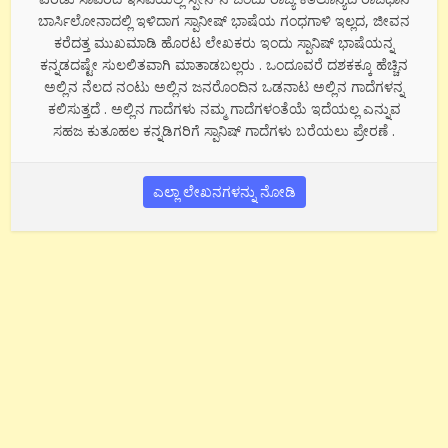
ಬಾರ್ಸಿಲೋನಾದಲ್ಲಿ ಇಳಿದಾಗ ಸ್ಪಾನೀಷ್ ಭಾಷೆಯ ಗಂಧಗಾಳಿ ಇಲ್ಲದ, ಜೀವನ
ಕರೆದತ್ತ ಮುಖಮಾಡಿ ಹೊರಟ ಲೇಖಕರು ಇಂದು ಸ್ಪಾನಿಷ್ ಭಾಷೆಯನ್ನ
ಕನ್ನಡದಷ್ಟೇ ಸುಲಲಿತವಾಗಿ ಮಾತಾಡಬಲ್ಲರು . ಒಂದೂವರೆ ದಶಕಕ್ಕೂ ಹೆಚ್ಚಿನ
ಅಲ್ಲಿನ ನೆಲದ ನಂಟು ಅಲ್ಲಿನ ಜನರೊಂದಿನ ಒಡನಾಟ ಅಲ್ಲಿನ ಗಾದೆಗಳನ್ನ
ಕಲಿಸುತ್ತದೆ . ಅಲ್ಲಿನ ಗಾದೆಗಳು ನಮ್ಮ ಗಾದೆಗಳಂತೆಯೆ ಇದೆಯಲ್ಲ ಎನ್ನುವ
ಸಹಜ ಕುತೂಹಲ ಕನ್ನಡಿಗರಿಗೆ ಸ್ಪಾನಿಷ್ ಗಾದೆಗಳು ಬರೆಯಲು ಪ್ರೇರಣೆ .
ಎಲ್ಲಾ ಲೇಖನಗಳನ್ನು ನೋಡಿ