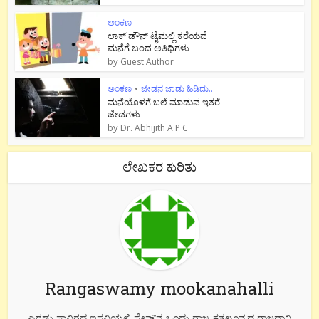
ಅಂಕಣ
ಲಾಕ್`ಡೌನ್ ಟೈಮಲ್ಲಿ ಕರೆಯದೆ
ಮನೆಗೆ ಬಂದ ಅತಿಥಿಗಳು
by
Guest Author
ಅಂಕಣ
•
ಜೇಡನ ಜಾಡು ಹಿಡಿದು..
ಮನೆಯೊಳಗೆ ಬಲೆ ಮಾಡುವ ಇತರೆ
ಜೇಡಗಳು.
by
Dr. Abhijith A P C
ಲೇಖಕರ ಕುರಿತು
Rangaswamy mookanahalli
ಎರಡು ಸಾವಿರದ ಇಸವಿಯಲ್ಲಿ ಸ್ಪೇನ್’ನ ಒಂದು ರಾಜ್ಯ ಕತಲೂನ್ಯದ ರಾಜಧಾನಿ