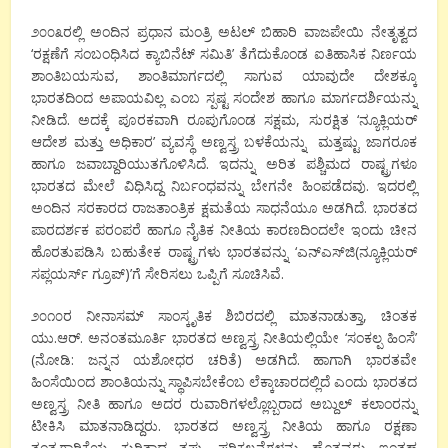
೨೦೦೩ರಲ್ಲಿ ಅಂದಿನ ಪ್ರಧಾನ ಮಂತ್ರಿ ಅಟಲ್ ಬಿಹಾರಿ ವಾಜಪೇಯಿ ನೇತೃತ್ವದ
‘ರಕ್ಷಣೆಗೆ ಸಂಬಂಧಿಸಿದ ಕ್ಯಾಬಿನೆಟ್ ಸಮಿತಿ’ ತೆಗೆದುಕೊಂಡ ಐತಿಹಾಸಿಕ ನಿರ್ಣಯ
ಶಾಂತಿಬಯಸುವ, ಶಾಂತಿಮಾರ್ಗದಲ್ಲಿ ಸಾಗುವ ಯಾವುದೇ ದೇಶಕ್ಕೂ
ಭಾರತದಿಂದ ಅಪಾಯವಿಲ್ಲ ಎಂಬ ಸ್ಪಷ್ಟ ಸಂದೇಶ ಹಾಗೂ ಮಾರ್ಗದರ್ಶಿಯನ್ನು
ನೀಡಿದೆ. ಅದಕ್ಕೆ ಪೂರಕವಾಗಿ ರೂಪುಗೊಂಡ ಸಕ್ಷಮ, ಸುರಕ್ಷಿತ ‘ನ್ಯೂಕ್ಲಿಯರ್
ಆದೇಶ ಮತ್ತು ಅಧಿಕಾರ’ ವ್ಯವಸ್ಥೆ ಅಣ್ವಸ್ತ್ರ ಬಳಕೆಯನ್ನು ಮತ್ತಷ್ಟು ಜಾಗರೂಕ
ಹಾಗೂ ಜವಾಬ್ದಾರಿಯುತಗೊಳಿಸಿದೆ. ಇದನ್ನು ಅರಿತ ಪಶ್ಚಿಮದ ರಾಷ್ಟ್ರಗಳೂ
ಭಾರತದ ಮೇಲೆ ವಿಧಿಸಿದ್ದ ನಿರ್ಬಂಧವನ್ನು ಬೇಗನೇ ಹಿಂಪಡೆದವು. ಇದರಲ್ಲಿ
ಅಂದಿನ ಸರಕಾರದ ರಾಜತಾಂತ್ರಿಕ ಕ್ಷಮತೆಯ ಸಾಧನೆಯೂ ಅಡಗಿದೆ. ಭಾರತದ
ಪಾರದರ್ಶಕ ಪರಂಪರೆ ಹಾಗೂ ನೈತಿಕ ನೀತಿಯ ಕಾರಣದಿಂದಲೇ ಇಂದು ಚೀನ
ಹೊರತುಪಡಿಸಿ ಬಹುತೇಕ ರಾಷ್ಟ್ರಗಳು ಭಾರತವನ್ನು ‘ಎನ್‌ಎಸ್‌ಜಿ(ನ್ಯೂಕ್ಲಿಯರ್
ಸಪ್ಲಯರ್ಸ್ ಗ್ರೂಪ್)’ಗೆ ಸೇರಿಸಲು ಒಪ್ಪಿಗೆ ಸೂಚಿಸಿವೆ.
೨೦೧೦ರ ನೀನಾಸಮ್ ಸಾಂಸ್ಕೃತಿಕ ಶಿಬಿರದಲ್ಲಿ ಮಾತನಾಡುತ್ತಾ, ಚಿಂತಕ
ಯು.ಆರ್. ಅನಂತಮೂರ್ತಿ ಭಾರತದ ಅಣ್ವಸ್ತ್ರ ನೀತಿಯಲ್ಲಿಯೇ ‘ಸಂಕಲ್ಪ ಹಿಂಸೆ’
(ನೋಡಿ: ಜನ್ನನ ಯಶೋಧರ ಚರಿತೆ) ಅಡಗಿದೆ. ಹಾಗಾಗಿ ಭಾರತವೇ
ಹಿಂಸೆಯಿಂದ ಶಾಂತಿಯನ್ನು ಸ್ಥಾಪಿಸಬೇಕೆಂಬ ಲೆಕ್ಕಾಚಾರದಲ್ಲಿದೆ ಎಂದು ಭಾರತದ
ಅಣ್ವಸ್ತ್ರ ನೀತಿ ಹಾಗೂ ಅದರ ರುವಾರಿಗಳಲ್ಲೊಬ್ಬರಾದ ಅಬ್ದುಲ್ ಕಲಾಂರನ್ನು
ಟೀಕಿಸಿ ಮಾತನಾಡಿದ್ದರು. ಭಾರತದ ಅಣ್ವಸ್ತ್ರ ನೀತಿಯ ಹಾಗೂ ರಕ್ಷಣಾ
ತಂತ್ರಗಾರಿಕೆಯ ಕುರಿತಾದ ತಪ್ಪು ಪರಿಕಲ್ಪನೆಗಳನ್ನು ಹೊತ್ತವರು ಇಂತಹ