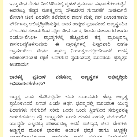
ಇನ್ನು ಚೀನ ದೇಶದ ಮಿಲಿಟರಿಯಲ್ಲಿ ಬೃಹತ್ ಪ್ರಮಾಣದ ಸುಧಾರಣೆಗಳಾಗುತ್ತಿವೆ.
ಅದರಲ್ಲೂ ಹೆಚ್ಚಿನ ಮಹತ್ತ್ವವನ್ನು ನೌಕಾದಳದ ಸುಧಾರಣೆಗೆ ನೀಡಲಾಗಿದೆ.
ಮೇಲಾಗಿ ಚೀನ ಎರಡನೇ ತಲೆಮಾರಿನ ಶಾಂಗ್ ಮತ್ತು ಜಿನ್ ಜಲಾಂತರ್ಗಾಮಿ
ನೌಕೆಗಳನ್ನು ಅಭಿವೃದ್ಧಿಪಡಿಸುತ್ತಿದೆ. ಅದರ ಉದ್ದೇಶ ಪ್ರಭಾವಶಾಲಿ ಅಣ್ವಸ್ತ್ರಸಹಿತ
ನೌಕಾದಳದ ಸಹಾಯದಿಂದ ದಕ್ಷಿಣ ಚೀನ ಸಾಗರ, ಹಿಂದೂ ಮಹಾಸಾಗರ ಹಾಗೂ
ಇಂಡೋ-ಫೆಸಿಫಿಕ್ ಪ್ರಾಂತ್ಯಗಳಲ್ಲಿ ಹೆಚ್ಚುತ್ತಿರುವ ತನ್ನ ಪ್ರಾಬಲ್ಯವನ್ನು
ಶಾಸನಬದ್ಧಗೊಳಿಸುವುದು. ಈ ಪ್ರಾಂತ್ಯಗಳಲ್ಲಿ ವಿಸ್ತಾರವಾದಿ ಹಾಗೂ
ಆಕ್ರಮಣಶೀಲ ಚೀನದ ಪ್ರಾಬಲ್ಯ ನಿಯಂತ್ರಣದಲ್ಲಿರಬೇಕಾದರೆ ಅದಕ್ಕೆ
ಅರಿಹಂತ್‌ನಂತಹ ರಕ್ಷಣೆ ಒದಗಿಸುವ ಸ್ವಯಂತಂತ್ರ ಮಾದರಿಯ ಪ್ರತ್ಯುತ್ತರ
ಅನಿವಾರ್ಯ.
ಭಾರತಕ್ಕೆ ಪ್ರತಿದಾಳಿ ನಡೆಸಬಲ್ಲ ಅಣ್ವಸ್ತ್ರಗಳ ಅಭಿವೃದ್ಧಿಯ
ಅನಿವಾರ್ಯತೆಯೇನು?
ಅಣ್ವಸ್ತ್ರ ಎಂಬ ಹೆಸರಿನಲ್ಲಿಯೇ ಭಯ ಕಾಣುವವರು ಹೆಚ್ಚು. ಅಣ್ವಸ್ತ್ರ
ಪ್ರಯೋಗಿಸಿದರೆ ವಿನಾಶ ಎಂದೇ ಅರ್ಥ. ಭವಿಷ್ಯದಲ್ಲಿ ಪಾರಂಪರಿಕ ಯುದ್ಧ
ವಿಧಾನಗಳು ನೆನೆಗುದಿಗೆ ಸರಿದು ಒಂದೇ ಒಂದು ಸ್ವಿಚ್‌ನಿಂದ ಸಮಸ್ತವನ್ನೂ
ಹಾಳುಗೆಡವಬಲ್ಲ ಶಕ್ತಿ ಅಣ್ವಸ್ತ್ರಗಳೇ ಒಂದು ಹಂತದ ಪಾರಮ್ಯ ಮೆರೆಯಲಿವೆ.
ಯುದ್ಧವೇ ಎಲ್ಲದಕ್ಕೂ ಪರಿಹಾರವಲ್ಲ. ಆದರೆ ಪಾಕಿಸ್ತಾನ, ಚೀನ ದೇಶಗಳು
ಅಣ್ವಸ್ತ್ರದ ಮೂಲಕ ಭಾರತದ ಆಂತರಿಕ ಭದ್ರತೆ ಹಾಗೂ ಅಸ್ತಿತ್ವಕ್ಕೇ
ಆತಂಕವೊಡ್ಡುತ್ತಿರುವಾಗ, ಭಾರತವೂ ಅದಕ್ಕೆ ಪ್ರತ್ಯುತ್ತರ ನೀಡುವುದಕ್ಕೆ