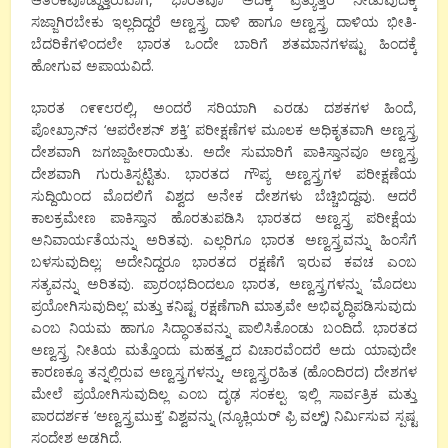
ಸಜ್ಜಾಗಿರಬೇಕು ಇಲ್ಲದಿದ್ದರೆ ಅಣ್ವಸ್ತ್ರ ದಾಳಿ ಹಾಗೂ ಅಣ್ವಸ್ತ್ರ ದಾಳಿಯ ಭೀತಿ-
ಬೆದರಿಕೆಗಳಿಂದಲೇ ಭಾರತ ಒಂದೇ ಬಾರಿಗೆ ಶತಮಾನಗಳಷ್ಟು ಹಿಂದಕ್ಕೆ
ಹೋಗುವ ಅಪಾಯವಿದೆ.
ಭಾರತ ೧೯೯೮ರಲ್ಲಿ, ಅಂದರೆ ಸರಿಯಾಗಿ ಎರಡು ದಶಕಗಳ ಹಿಂದೆ,
ಪೋಖ್ರಾನ್‌ನ ‘ಆಪರೇಶನ್ ಶಕ್ತಿ’ ಪರೀಕ್ಷಣೆಗಳ ಮೂಲಕ ಅಧಿಕೃತವಾಗಿ ಅಣ್ವಸ್ತ್ರ
ದೇಶವಾಗಿ ಜಗಜ್ಜಾಹೀರಾಯಿತು. ಅದೇ ಸುಮಾರಿಗೆ ಪಾಕಿಸ್ತಾನವೂ ಅಣ್ವಸ್ತ್ರ
ದೇಶವಾಗಿ ಗುರುತಿಸ್ಪಟ್ಟಿತು. ಭಾರತದ ಗೌಪ್ಯ ಅಣ್ವಸ್ತ್ರಗಳ ಪರೀಕ್ಷಣೆಯ
ಸುದ್ದಿಯಿಂದ ಮೊದಲಿಗೆ ವಿಶ್ವದ ಅನೇಕ ದೇಶಗಳು ಬೆಚ್ಚಿಬಿದ್ದವು. ಆದರೆ
ಕಾಲಕ್ರಮೇಣ ಪಾಕಿಸ್ತಾನ ಹೊರತುಪಡಿಸಿ ಭಾರತದ ಅಣ್ವಸ್ತ್ರ ಪರೀಕ್ಷೆಯ
ಅನಿವಾರ್ಯತೆಯನ್ನು ಅರಿತವು. ಎಲ್ಲರಿಗೂ ಭಾರತ ಅಣ್ವಸ್ತ್ರವನ್ನು ಹಿಂಸೆಗೆ
ಬಳಸುವುದಿಲ್ಲ; ಅದೇನಿದ್ದರೂ ಭಾರತದ ರಕ್ಷಣೆಗೆ ಇರುವ ಕವಚ ಎಂಬ
ಸತ್ಯವನ್ನು ಅರಿತವು. ಪ್ರಾರಂಭದಿಂದಲೂ ಭಾರತ, ಅಣ್ವಸ್ತ್ರಗಳನ್ನು ’ಮೊದಲು
ಪ್ರಯೋಗಿಸುವುದಿಲ್ಲ’ ಮತ್ತು ಕನಿಷ್ಟ ರಕ್ಷಣೆಗಾಗಿ ಮಾತ್ರವೇ ಅಭಿವೃದ್ಧಿಪಡಿಸುವುದು
ಎಂಬ ನಿಯಮ ಹಾಗೂ ಸಿದ್ಧಾಂತವನ್ನು ಪಾಲಿಸಿಕೊಂಡು ಬಂದಿದೆ. ಭಾರತದ
ಅಣ್ವಸ್ತ್ರ ನೀತಿಯ ಮತ್ತೊಂದು ಮಹತ್ತ್ವದ ವಿಚಾರವೆಂದರೆ ಅದು ಯಾವುದೇ
ಕಾರಣಕ್ಕೂ ತನ್ನಲ್ಲಿರುವ ಅಣ್ವಸ್ತ್ರಗಳನ್ನು, ಅಣ್ವಸ್ತ್ರರಹಿತ (ಹೊಂದಿರದ) ದೇಶಗಳ
ಮೇಲೆ ಪ್ರಯೋಗಿಸುವುದಿಲ್ಲ ಎಂಬ ದೃಢ ಸಂಕಲ್ಪ. ಇಲ್ಲಿ ಸಾರ್ವತ್ರಿಕ ಮತ್ತು
ಪಾರದರ್ಶಕ ‘ಅಣ್ವಸ್ತ್ರಮುಕ್ತ’ ವಿಶ್ವವನ್ನು (ನ್ಯೂಕ್ಲಿಯರ್ ಫ್ರಿ ವಲ್ಡ್) ನಿರ್ಮಿಸುವ ಸ್ಪಷ್ಟ
ಸಂದೇಶ ಅಡಗಿದೆ.