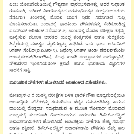
ಎಂಬ ಯೋಜನೆಯಡಿಯಲ್ಲಿ ಗೌಪ್ಯವಾಗಿ ಪ್ರಾರಂಭಿಸಲಾಗಿತ್ತು. ಅದರ ಸುಧಾರಿತ
ರೂಪವಾಗಿ, ಕಾರ್ಗಿಲ್ ವಿಜಯೋತ್ಸವದ ದಶಮಾನೋತ್ಸವ ಸಂಭ್ರಮಾಚರಣೆಯ
ನೆನಪಿಗಾಗಿ ೨೦೦೯ರಲ್ಲಿ ಮೊದಲ ಬಾರಿಗೆ ಇದರ ನಿರ್ಮಾಣದ ಸುದ್ದಿ
ಘೋಷಿಸಲಾಯಿತು. ೨೦೧೬ರಲ್ಲಿ ಭಾರತೀಯ ನೌಕದಳವನ್ನು ಸೇರಿಕೊಂಡಿದ್ದ
ಐಎನ್‌ಎಸ್ ಅರಿಹಂತ್ ನವೆಂಬರ್ ೫, ೨೦೧೮ರಲ್ಲಿ ಮೊದಲ ಪರೀಕ್ಷಣ ಗಸ್ತನ್ನು
ಪೂರೈಸುವ ಮೂಲಕ ಭಾರತದ ಯುದ್ಧ ತಂತ್ರಗಾರಿಕೆ ಹಾಗೂ ಸುರಕ್ಷತೆಯ
ಹಿನ್ನೆಲೆಯಲ್ಲಿ ಮಹತ್ವದ ಮೈಲಿಗಲ್ಲನ್ನು ಸಾಧಿಸಿದೆ. ಇದು ಭಾಭಾ ಅಟಾಮಿಕ್
ರಿಸರ್ಚ್ ಸೆಂಟರ್(ಬಿ.ಎ.ಆರ್.ಸಿ), ಡಿಫೆಂನ್ಸ್ ರಿಸರ್ಚ್ ಆಂಡ್ ಡೆವಲಪ್‌ಮೆಂಟ್
ಆರ್ಗನೈಜೇಶನ್(ಡಿಆರ್‌ಡಿಒ), ಕೆಲವು ಖಾಸಗಿ ತಂತ್ರಜ್ಞಾನಗಳ ಪಾಲ್ಗೊಳ್ಳುವಿಕೆ,
ನೌಕಾದಳದ ‘ಇಂಜಿನಿಯರಿಂಗ್ ಕ್ಷಮತೆ’ ಹಾಗೂ ಭಾರತೀಯ ವಿಜ್ಞಾನಿಗಳ
ಸಾಧನೆಗೆ ಸಾಕ್ಷಿ.
ಪಾರಂಪರಿಕ ನೌಕೆಗಳಿಗೆ ಹೋಲಿಸಿದರೆ ಅರಿಹಂತ್‌ನ ವಿಶೇಷತೆಗಳು:
ಪೋಖ್ರಾನ್-೨ ರ ಯಶಸ್ವಿ ಪರೀಕ್ಷೆಗಳ ಬಳಿಕ ಭಾರತ ನೌಕಾ ಮಾಧ್ಯಮದಲ್ಲಿಯೂ
ಅಣುಶಕ್ತಿಯ ನೌಕೆಗಳನ್ನು ತಯಾರಿಸಲು ಹೆಚ್ಚಿನ ಗಮನಹರಿಸಿತ್ತು. ಸಾಗುವ
ದಾರಿಯಲ್ಲಿ ದೊಡ್ಡದಾಗಿ ಸದ್ದುಮಾಡುವ ಆ ಮೂಲಕ ‘ಸೋನಾರ್’ ಮೊದಲಾದ
ಮಾಧ್ಯಮಕ್ಕೆ ಸುಲಭವಾಗಿ ಗೋಚರವಾಗುವ ಪಾರಂಪರಿಕ ಡಿಸೆಲ್-ಎಲೆಕ್ಟ್ರಿಕ್
ಜಲಾಂತರ್ಗಾಮಿಗಳಿಗೆ ಹೋಲಿಸಿದರೆ ಅಣುಶಕ್ತಿಯ ನೌಕೆಗಳು ಹೆಚ್ಚು ಸಮರ್ಥ
ಹಾಗೂ ಶಕ್ತಿಶಾಲಿ. ಡಿಸೆಲ್-ಎಲೆಕ್ಟ್ರಿಕ್ ಜಲಾಂತರ್ಗಾಮಿ ನೌಕೆಗಳು ಹೆಚ್ಚು ಕಾಲ