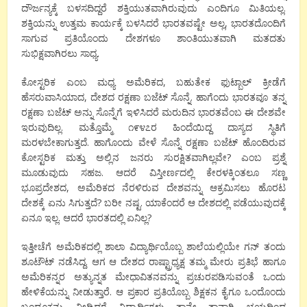
ದೌರ್ಜನ್ಯಕ್ಕೆ ಬಳಸದಿದ್ದರೆ ಶಕ್ತಿಯುತವಾಗಿರುವುದು ಎಂದಿಗೂ ಮಿತಿಯಲ್ಲ.
ಶಕ್ತಿಯನ್ನು ಉತ್ತಮ ಕಾರ್ಯಕ್ಕೆ ಬಳಸಿದರೆ ಭಾರತವಷ್ಟೇ ಅಲ್ಲ, ಭಾರತದೊಂದಿಗೆ
ಸಾಗುವ ಪ್ರತಿಯೊಂದು ದೇಶಗಳೂ ಶಾಂತಿಯುತವಾಗಿ ಮತದತು
ಸುಭಿಕ್ಷವಾಗಿರಲು ಸಾಧ್ಯ.
ಕೋಸ್ಟರಿಕ ಎಂಬ ಮಧ್ಯ ಅಮೆರಿಕದ, ಬಹುತೇಕ ಫುಟ್ಬಾಲ್ ಕ್ರೀಡೆಗೆ
ಹೆಸರುವಾಸಿಯಾದ, ದೇಶದ ರಕ್ಷಣಾ ಬಜೆಟ್ ಸೊನ್ನೆ. ಹಾಗೆಂದು ಭಾರತವೂ ತನ್ನ
ರಕ್ಷಣಾ ಬಜೆಟ್ ಅನ್ನು ಸೊನ್ನೆಗೆ ಇಳಿಸಿದರೆ ಮರುದಿನ ಭಾರತವೆಂಬ ಈ ದೇಶವೇ
ಇರುವುದಿಲ್ಲ. ಮತ್ತೊಮ್ಮೆ ೧೯೪೭ರ ಹಿಂದೆಯಿದ್ದ ದಾಸ್ಯದ ಸ್ಥಿತಿಗೆ
ಮರಳಬೇಕಾಗುತ್ತದೆ. ಹಾಗೊಂದು ವೇಳೆ ಸೊನ್ನೆ ರಕ್ಷಣಾ ಬಜೆಟ್ ಹೊಂದಿರುವ
ಕೋಸ್ಟರಿಕ ಮತ್ತು ಅಲ್ಲಿನ ಜನರು ಸುರಕ್ಷಿತವಾಗಿಲ್ಲವೇ? ಎಂಬ ಪ್ರಶ್ನೆ
ಮೂಡುವುದು ಸಹಜ. ಆದರೆ ವಿಸ್ತೀರ್ಣದಲ್ಲಿ ಕೇರಳಕ್ಕಿಂತಲೂ ಸಣ್ಣ
ಭೂಪ್ರದೇಶದ, ಅಮೆರಿಕದ ನೆರಳಿರುವ ದೇಶವನ್ನು ಆಕ್ರಮಿಸಲು ಹೊರಟ
ದೇಶಕ್ಕೆ ಏನು ಸಿಗುತ್ತದೆ? ಬರೀ ನಷ್ಟ. ಯಾಕೆಂದರೆ ಆ ದೇಶದಲ್ಲಿ ಪಡೆಯುವುದಕ್ಕೆ
ಏನೂ ಇಲ್ಲ. ಆದರೆ ಭಾರತದಲ್ಲಿ ಏನಿಲ್ಲ?
ಇತ್ತೀಚೆಗೆ ಅಮೆರಿಕದಲ್ಲಿ ಶಾಲಾ ವಿದ್ಯಾರ್ಥಿಯೊಬ್ಬ ಶಾಲೆಯಲ್ಲಿಯೇ ಗನ್ ತಂದು
ಶೂಟೌಟ್ ನಡೆಸಿದ್ದ. ಆಗ ಆ ದೇಶದ ರಾಷ್ಟ್ರಾಧ್ಯಕ್ಷ ತಮ್ಮ ಮೇರು ಪ್ರತಿಭೆ ಹಾಗೂ
ಅಮೆರಿಕನ್ನರ ಅತ್ಯುನ್ನತ ಮೇಧಾವಿತನವನ್ನು ಪ್ರಚುರಪಡಿಸುವಂತೆ ಒಂದು
ಹೇಳಿಕೆಯನ್ನು ನೀಡುತ್ತಾರೆ. ಆ ಪ್ರಕಾರ ಪ್ರತಿಯೊಬ್ಬ ಶಿಕ್ಷಕನ ಕೈಗೂ ಒಂದೊಂದು
ಬಂದೂಕನ್ನು ನೀಡಿದರೆ ವಿದ್ಯಾರ್ಥಿಗಳು ತಾನೇ ತಾನಾಗಿ ಭಯದಿಂದ