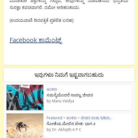
ವಿನಾಶಕಾರಿ ಶಕ್ತಿಗಳನ್ನು ಗೆಲ್ಲುವ, ಅವುಗಳನ್ನು ನಾಶಪಡಿಸುವ ಭದ್ರತೆಯ
ಸುರಕ್ಷಾ ಕವಚವಾಗಲಿ. ನಮೋ ಅರಿಹಂತಾಯ.
(ಉದಯವಾಣಿ ದಿನಪತ್ರಿಕೆ ಪ್ರಕಟಿತ ಬರಹ)
Facebook ಕಾಮೆಂಟ್ಸ್
ಇವುಗಳೂ ನಿಮಗೆ ಇಷ್ಟವಾಗಬಹುದು
ಅಂಕಣ
ಸಮಸ್ಯೆಯೆಂದರೆ ಸಾವಲ್ಲ, ಜೀವನ
by
Manu Vaidya
Featured
•
ಅಂಕಣ
•
ಜೇಡನ ಜಾಡು ಹಿಡಿದು..
ಗೋಡೆಯ ಮೇಲಿನ ಜೇಡ- ಭಾಗ ೨
by
Dr. Abhijith A P C