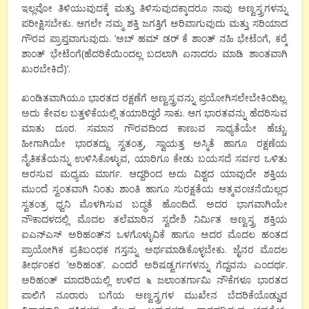
ಇಲ್ಲವೋ ತಿಳಿಯುವುದಕ್ಕೆ ಮತ್ತು ತಿಳಿಸುವುದಕ್ಕಾದರೂ ನಾವು ಅಣ್ವಸ್ತ್ರಗಳನ್ನು
ಪರೀಕ್ಷಿಸಬೇಕು. ಆಗಲೇ ನಮ್ಮ ಶಕ್ತಿ ಜಗತ್ತಿಗೆ ಅರಿವಾಗುವುದು ಮತ್ತು ಸರಿಯಾದ
ಗೌರವ ಪ್ರಾಪ್ತವಾಗುವುದು. ’ಅಬ್ ಹಮ್ ಡರ್ ಕೆ ಶಾಂತ್ ನಹಿ ಭೇಟೆಂಗೆ, ಕರ‍್ಕೆ
ಶಾಂತ್ ಭೇಟೆಂಗೆ(ಹೆದರಿಕೆಯಿಂದಲ್ಲ ಬದಲಾಗಿ ಏನಾದರು ಮಾಡಿ ಶಾಂತವಾಗಿ
ಖುರಬೇಕಿದೆ)’.
ಖಂಡಿತವಾಗಿಯೂ ಭಾರತದ ರಕ್ಷಣೆಗೆ ಅಣ್ವಸ್ತ್ರವನ್ನು ಪ್ರಯೋಗಿಸಲೇಬೇಕಿಂದಿಲ್ಲ.
ಅದು ಕೇವಲ ಬತ್ತಳಿಕೆಯಲ್ಲಿ ತಯಾರಿದ್ದರೆ ಸಾಕು. ಆಗ ಭಾರತವನ್ನು ಹೆದರಿಸುವ
ಮಾತು ದೂರ. ಸಮಾನ ಗೌರವದಿಂದ ಕಾಣುವ ಸಾಧ್ಯತೆಯೇ ಹೆಚ್ಚು.
ಹೀಗಾಗಿಯೇ ಭಾರತದ್ದು ಸ್ವತಂತ್ರ, ಸ್ವಾಯತ್ತ ಅಸ್ಮಿತೆ ಹಾಗೂ ರಕ್ಷಣೆಯ
ನೈತಿಕತೆಯನ್ನು ಉಳಿಸಿಕೊಳ್ಳುವ, ಯಾರಿಗೂ ಕೇಡು ಬಯಸದೆ ಸರ್ವರ ಒಳಿತು
ಅರಸುವ ಮಧ್ಯಮ ಮಾರ್ಗ. ಆದ್ದರಿಂದ ಅದು ವಿಶ್ವದ ಯಾವುದೇ ಶಕ್ತಿಯ
ಮುಂದೆ ಸ್ವಂತವಾಗಿ ನಿಂತು ಶಾಂತಿ ಹಾಗೂ ಸುರಕ್ಷತೆಯ ಆತ್ಮವಂಚನೆಯಿಲ್ಲದ
ಸ್ವತಂತ್ರ ಧ್ವನಿ ಮೊಳಗಿಸುವ ಬದ್ಧತೆ ಹೊಂದಿದೆ. ಅದರ ಭಾಗವಾಗಿಯೇ
ನೌಕಾದಳದಲ್ಲಿ ಮೊದಲ ತಲೆಮಾರಿನ ಸ್ವದೇಶಿ ನಿರ್ಮಿತ ಅಣ್ವಸ್ತ್ರ ಶಕ್ತಿಯ
ಐಎನ್‌ಎಸ್ ಅರಿಹಂತ್‌ನ ಒಳಗೊಳ್ಳುವಿಕೆ ಹಾಗೂ ಅದರ ಮೊದಲ ಹಂತದ
ಪ್ರಾಯೋಗಿಕ ಪ್ರತಿಬಂಧಕ ಗಸ್ತನ್ನು ಅರ್ಥಮಾಡಿಕೊಳ್ಳಬೇಕು. ಜೈನರ ಮೊದಲ
ತೀರ್ಥಂಕರ ’ಅರಿಹಂತ’. ಎಂದರೆ ಅರಿಷಡ್ವರ್ಗಗಳನ್ನು ಗೆದ್ದವನು ಎಂದರ್ಥ.
ಅರಿಹಂತ್ ಮಾದರಿಯಲ್ಲಿ ಉಳಿದ ೬ ಜಲಾಂತರ್ಗಾಮಿ ನೌಕೆಗಳೂ ಭಾರತದ
ಪಾಲಿಗೆ ನೂರಾರು ಬಗೆಯ ಅಣ್ವಸ್ತ್ರಗಳ ಮುಖೇನ ಬೆದರಿಕೆಯೊಡ್ಡುವ