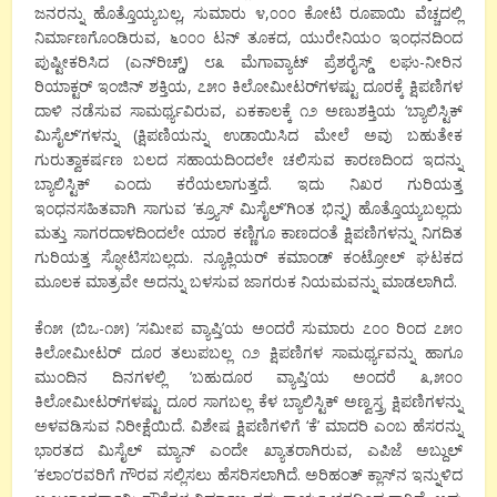
ಜನರನ್ನು ಹೊತ್ತೊಯ್ಯಬಲ್ಲ, ಸುಮಾರು ೪,೦೦೦ ಕೋಟಿ ರೂಪಾಯಿ ವೆಚ್ಚದಲ್ಲಿ
ನಿರ್ಮಾಣಗೊಂಡಿರುವ, ೬೦೦೦ ಟನ್ ತೂಕದ, ಯುರೇನಿಯಂ ಇಂಧನದಿಂದ
ಪುಷ್ಟೀಕರಿಸಿದ (ಎನ್‌ರಿಚ್ಡ್) ೮೩ ಮೆಗಾವ್ಯಾಟ್ ಪ್ರೆಶರೈಸ್ಡ್ ಲಘು-ನೀರಿನ
ರಿಯಾಕ್ಟರ್ ಇಂಜಿನ್ ಶಕ್ತಿಯ, ೭೫೦ ಕಿಲೋಮೀಟರ್‌ಗಳಷ್ಟು ದೂರಕ್ಕೆ ಕ್ಷಿಪಣಿಗಳ
ದಾಳಿ ನಡೆಸುವ ಸಾಮರ್ಥ್ಯವಿರುವ, ಏಕಕಾಲಕ್ಕೆ ೧೨ ಅಣುಶಕ್ತಿಯ ‘ಬ್ಯಾಲಿಸ್ಟಿಕ್
ಮಿಸೈಲ್’ಗಳನ್ನು (ಕ್ಷಿಪಣಿಯನ್ನು ಉಡಾಯಿಸಿದ ಮೇಲೆ ಅವು ಬಹುತೇಕ
ಗುರುತ್ವಾಕರ್ಷಣ ಬಲದ ಸಹಾಯದಿಂದಲೇ ಚಲಿಸುವ ಕಾರಣದಿಂದ ಇದನ್ನು
ಬ್ಯಾಲಿಸ್ಟಿಕ್ ಎಂದು ಕರೆಯಲಾಗುತ್ತದೆ. ಇದು ನಿಖರ ಗುರಿಯತ್ತ
ಇಂಧನಸಹಿತವಾಗಿ ಸಾಗುವ ‘ಕ್ರ್ಯೂಸ್ ಮಿಸೈಲ್’ಗಿಂತ ಭಿನ್ನ) ಹೊತ್ತೊಯ್ಯಬಲ್ಲದು
ಮತ್ತು ಸಾಗರದಾಳದಿಂದಲೇ ಯಾರ ಕಣ್ಣಿಗೂ ಕಾಣದಂತೆ ಕ್ಷಿಪಣಿಗಳನ್ನು ನಿಗದಿತ
ಗುರಿಯತ್ತ ಸ್ಫೋಟಿಸಬಲ್ಲದು. ನ್ಯೂಕ್ಲಿಯರ್ ಕಮಾಂಡ್ ಕಂಟ್ರೋಲ್ ಘಟಕದ
ಮೂಲಕ ಮಾತ್ರವೇ ಅದನ್ನು ಬಳಸುವ ಜಾಗರುಕ ನಿಯಮವನ್ನು ಮಾಡಲಾಗಿದೆ.
ಕೆ೧೫ (ಬಿಒ-೧೫) ’ಸಮೀಪ ವ್ಯಾಪ್ತಿ’ಯ ಅಂದರೆ ಸುಮಾರು ೭೦೦ ರಿಂದ ೭೫೦
ಕಿಲೋಮೀಟರ್ ದೂರ ತಲುಪಬಲ್ಲ ೧೨ ಕ್ಷಿಪಣಿಗಳ ಸಾಮರ್ಥ್ಯವನ್ನು ಹಾಗೂ
ಮುಂದಿನ ದಿನಗಳಲ್ಲಿ ’ಬಹುದೂರ ವ್ಯಾಪ್ತಿ’ಯ ಅಂದರೆ ೩,೫೦೦
ಕಿಲೋಮೀಟರ್‌ಗಳಷ್ಟು ದೂರ ಸಾಗಬಲ್ಲ ಕೆಳ ಬ್ಯಾಲಿಸ್ಟಿಕ್ ಅಣ್ವಸ್ತ್ರ ಕ್ಷಿಪಣಿಗಳನ್ನು
ಅಳವಡಿಸುವ ನಿರೀಕ್ಷೆಯಿದೆ. ವಿಶೇಷ ಕ್ಷಿಪಣಿಗಳಿಗೆ ‘ಕೆ’ ಮಾದರಿ ಎಂಬ ಹೆಸರನ್ನು
ಭಾರತದ ಮಿಸೈಲ್ ಮ್ಯಾನ್ ಎಂದೇ ಖ್ಯಾತರಾಗಿರುವ, ಎಪಿಜೆ ಅಬ್ದುಲ್
’ಕಲಾಂ’ರವರಿಗೆ ಗೌರವ ಸಲ್ಲಿಸಲು ಹೆಸರಿಸಲಾಗಿದೆ. ಅರಿಹಂತ್ ಕ್ಲಾಸ್‌ನ ಇನ್ನುಳಿದ