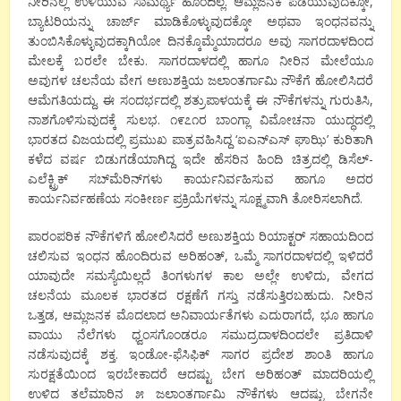
ನೀರಿನಲ್ಲಿ ಉಳಿಯುವ ಸಾಮರ್ಥ್ಯ ಹೊಂದಿಲ್ಲ. ಆಮ್ಲಜನಕ ಪಡೆಯುವುದಕ್ಕೋ,
ಬ್ಯಾಟರಿಯನ್ನು ಚಾರ್ಜ್ ಮಾಡಿಕೊಳ್ಳುವುದಕ್ಕೋ ಅಥವಾ ಇಂಧನವನ್ನು
ತುಂಬಿಸಿಕೊಳ್ಳುವುದಕ್ಕಾಗಿಯೋ ದಿನಕ್ಕೊಮ್ಮೆಯಾದರೂ ಅವು ಸಾಗರದಾಳದಿಂದ
ಮೇಲಕ್ಕೆ ಬರಲೇ ಬೇಕು. ಸಾಗರದಾಳದಲ್ಲಿ ಹಾಗೂ ನೀರಿನ ಮೇಲೆಯೂ
ಅವುಗಳ ಚಲನೆಯ ವೇಗ ಅಣುಶಕ್ತಿಯ ಜಲಾಂತರ್ಗಾಮಿ ನೌಕೆಗೆ ಹೋಲಿಸಿದರೆ
ಆಮೆಗತಿಯದ್ದು. ಈ ಸಂದರ್ಭದಲ್ಲಿ ಶತ್ರುಪಾಳಯಕ್ಕೆ ಈ ನೌಕೆಗಳನ್ನು ಗುರುತಿಸಿ,
ನಾಶಗೊಳಿಸುವುದಕ್ಕೆ ಸುಲಭ. ೧೯೭೧ರ ಬಾಂಗ್ಲಾ ವಿಮೋಚನಾ ಯುದ್ಧದಲ್ಲಿ
ಭಾರತದ ವಿಜಯದಲ್ಲಿ ಪ್ರಮುಖ ಪಾತ್ರವಹಿಸಿದ್ದ ‘ಐಎನ್‌ಎಸ್ ಘಾಝಿ’ ಕುರಿತಾಗಿ
ಕಳೆದ ವರ್ಷ ಬಿಡುಗಡೆಯಾಗಿದ್ದ ಇದೇ ಹೆಸರಿನ ಹಿಂದಿ ಚಿತ್ರದಲ್ಲಿ ಡಿಸೆಲ್-
ಎಲೆಕ್ಟ್ರಿಕ್ ಸಬ್‌ಮೆರಿನ್‌ಗಳು ಕಾರ್ಯನಿರ್ವಹಿಸುವ ಹಾಗೂ ಅದರ
ಕಾರ್ಯನಿರ್ವಹಣೆಯ ಸಂಕೀರ್ಣ ಪ್ರಕ್ರಿಯೆಗಳನ್ನು ಸೂಕ್ಷ್ಮವಾಗಿ ತೋರಿಸಲಾಗಿದೆ.
ಪಾರಂಪರಿಕ ನೌಕೆಗಳಿಗೆ ಹೋಲಿಸಿದರೆ ಅಣುಶಕ್ತಿಯ ರಿಯಾಕ್ಟರ್ ಸಹಾಯದಿಂದ
ಚಲಿಸುವ ಇಂಧನ ಹೊಂದಿರುವ ಅರಿಹಂತ್, ಒಮ್ಮೆ ಸಾಗರದಾಳದಲ್ಲಿ ಇಳಿದರೆ
ಯಾವುದೇ ಸಮಸ್ಯೆಯಿಲ್ಲದೆ ತಿಂಗಳುಗಳ ಕಾಲ ಅಲ್ಲೇ ಉಳಿದು, ವೇಗದ
ಚಲನೆಯ ಮೂಲಕ ಭಾರತದ ರಕ್ಷಣೆಗೆ ಗಸ್ತು ನಡೆಸುತ್ತಿರಬಹುದು. ನೀರಿನ
ಒತ್ತಡ, ಆಮ್ಲಜನಕ ಮೊದಲಾದ ಅನಿವಾರ್ಯತೆಗಳು ಎದುರಾಗದೆ, ಭೂ ಹಾಗೂ
ವಾಯು ನೆಲೆಗಳು ಧ್ವಂಸಗೊಂಡರೂ ಸಮುದ್ರದಾಳದಿಂದಲೇ ಪ್ರತಿದಾಳಿ
ನಡೆಸುವುದಕ್ಕೆ ಶಕ್ತ. ಇಂಡೋ-ಫೆಸಿಫಿಕ್ ಸಾಗರ ಪ್ರದೇಶ ಶಾಂತಿ ಹಾಗೂ
ಸುರಕ್ಷತೆಯಿಂದ ಇರಬೇಕಾದರೆ ಆದಷ್ಟು ಬೇಗ ಅರಿಹಂತ್ ಮಾದರಿಯಲ್ಲಿ
ಉಳಿದ ತಲೆಮಾರಿನ ೫ ಜಲಾಂತರ್ಗಾಮಿ ನೌಕೆಗಳು ಆದಷ್ಟು ಬೇಗನೇ