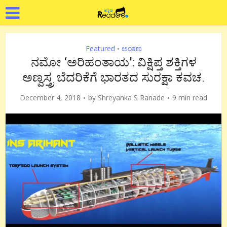
Featured
ಅಂಕಣ
•
ನಮೋ ‘ಅರಿಹಂತಾಯ’: ವಿಕ್ಷಿಪ್ತ ಶಕ್ತಿಗಳ
ಅಣ್ವಸ್ತ್ರ ಬೆದರಿಕೆಗೆ ಭಾರತದ ಸುರಕ್ಷಾ ಕವಚ.
December 4, 2018
by
Shreyanka S Ranade
9 min read