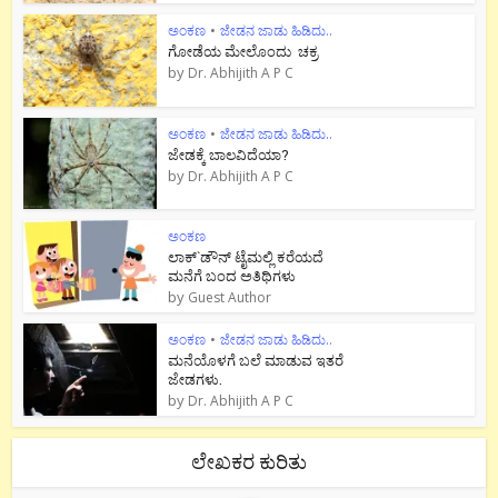
ಅಂಕಣ
•
ಜೇಡನ ಜಾಡು ಹಿಡಿದು..
ಗೋಡೆಯ ಮೇಲೊಂದು ಚಕ್ರ
by
Dr. Abhijith A P C
ಅಂಕಣ
•
ಜೇಡನ ಜಾಡು ಹಿಡಿದು..
ಜೇಡಕ್ಕೆ ಬಾಲವಿದೆಯಾ?
by
Dr. Abhijith A P C
ಅಂಕಣ
ಲಾಕ್`ಡೌನ್ ಟೈಮಲ್ಲಿ ಕರೆಯದೆ
ಮನೆಗೆ ಬಂದ ಅತಿಥಿಗಳು
by
Guest Author
ಅಂಕಣ
•
ಜೇಡನ ಜಾಡು ಹಿಡಿದು..
ಮನೆಯೊಳಗೆ ಬಲೆ ಮಾಡುವ ಇತರೆ
ಜೇಡಗಳು.
by
Dr. Abhijith A P C
ಲೇಖಕರ ಕುರಿತು