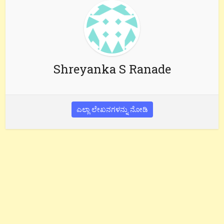
Shreyanka S Ranade
ಎಲ್ಲಾ ಲೇಖನಗಳನ್ನು ನೋಡಿ