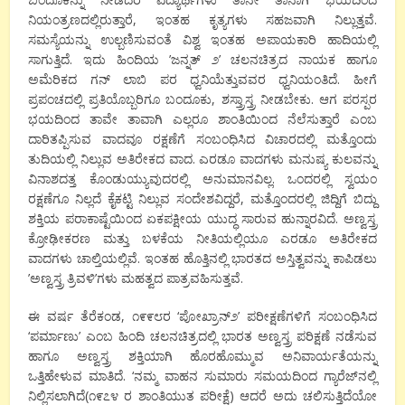
ನಿಯಂತ್ರಣದಲ್ಲಿರುತ್ತಾರೆ, ಇಂತಹ ಕೃತ್ಯಗಳು ಸಹಜವಾಗಿ ನಿಲ್ಲುತ್ತವೆ.
ಸಮಸ್ಯೆಯನ್ನು ಉಲ್ಬಣಿಸುವಂತೆ ವಿಶ್ವ ಇಂತಹ ಅಪಾಯಕಾರಿ ಹಾದಿಯಲ್ಲಿ
ಸಾಗುತ್ತಿದೆ. ಇದು ಹಿಂದಿಯ ’ಜನ್ನತ್ ೨’ ಚಲನಚಿತ್ರದ ನಾಯಕ ಹಾಗೂ
ಅಮೆರಿಕದ ಗನ್ ಲಾಬಿ ಪರ ಧ್ವನಿಯೆತ್ತುವವರ ಧ್ವನಿಯಂತಿದೆ. ಹೀಗೆ
ಪ್ರಪಂಚದಲ್ಲಿ ಪ್ರತಿಯೊಬ್ಬರಿಗೂ ಬಂದೂಕು, ಶಸ್ತ್ರಾಸ್ತ್ರ ನೀಡಬೇಕು. ಆಗ ಪರಸ್ಪರ
ಭಯದಿಂದ ತಾವೇ ತಾವಾಗಿ ಎಲ್ಲರೂ ಶಾಂತಿಯಿಂದ ನೆಲೆಸುತ್ತಾರೆ ಎಂಬ
ದಾರಿತಪ್ಪಿಸುವ ವಾದವೂ ರಕ್ಷಣೆಗೆ ಸಂಬಂಧಿಸಿದ ವಿಚಾರದಲ್ಲಿ ಮತ್ತೊಂದು
ತುದಿಯಲ್ಲಿ ನಿಲ್ಲುವ ಅತಿರೇಕದ ವಾದ. ಎರಡೂ ವಾದಗಳು ಮನುಷ್ಯ ಕುಲವನ್ನು
ವಿನಾಶದತ್ತ ಕೊಂಡುಯ್ಯುವುದರಲ್ಲಿ ಅನುಮಾನವಿಲ್ಲ. ಒಂದರಲ್ಲಿ ಸ್ವಯಂ
ರಕ್ಷಣೆಗೂ ನಿಲ್ಲದೆ ಕೈಕಟ್ಟಿ ನಿಲ್ಲುವ ಸಂದೇಶವಿದ್ದರೆ, ಮತ್ತೊಂದರಲ್ಲಿ ಜಿದ್ದಿಗೆ ಬಿದ್ದು
ಶಕ್ತಿಯ ಪರಾಕಾಷ್ಟೆಯಿಂದ ಏಕಪಕ್ಷೀಯ ಯುದ್ಧ ಸಾರುವ ಹುನ್ನಾರವಿದೆ. ಅಣ್ವಸ್ತ್ರ
ಕ್ರೋಢೀಕರಣ ಮತ್ತು ಬಳಕೆಯ ನೀತಿಯಲ್ಲಿಯೂ ಎರಡೂ ಅತಿರೇಕದ
ವಾದಗಳು ಚಾಲ್ತಿಯಲ್ಲಿವೆ. ಇಂತಹ ಹೊತ್ತಿನಲ್ಲಿ ಭಾರತದ ಅಸ್ತಿತ್ವವನ್ನು ಕಾಪಿಡಲು
’ಅಣ್ವಸ್ತ್ರ ತ್ರಿವಳಿ’ಗಳು ಮಹತ್ವದ ಪಾತ್ರವಹಿಸುತ್ತವೆ.
ಈ ವರ್ಷ ತೆರೆಕಂಡ, ೧೯೯೮ರ ‘ಪೋಖ್ರಾನ್೨’ ಪರೀಕ್ಷಣೆಗಳಿಗೆ ಸಂಬಂಧಿಸಿದ
‘ಪರ್ಮಾಣು’ ಎಂಬ ಹಿಂದಿ ಚಲನಚಿತ್ರದಲ್ಲಿ ಭಾರತ ಅಣ್ವಸ್ತ್ರ ಪರಿಕ್ಷಣೆ ನಡೆಸುವ
ಹಾಗೂ ಅಣ್ವಸ್ತ್ರ ಶಕ್ತಿಯಾಗಿ ಹೊರಹೊಮ್ಮುವ ಅನಿವಾರ್ಯತೆಯನ್ನು
ಒತ್ತಿಹೇಳುವ ಮಾತಿದೆ. ‘ನಮ್ಮ ವಾಹನ ಸುಮಾರು ಸಮಯದಿಂದ ಗ್ಯಾರೆಜ್‌ನಲ್ಲಿ
ನಿಲ್ಲಿಸಲಾಗಿದೆ(೧೯೭೪ ರ ಶಾಂತಿಯುತ ಪರೀಕ್ಷೆ) ಆದರೆ ಅದು ಚಲಿಸುತ್ತಿದೆಯೋ