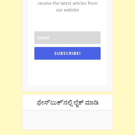
receive the latest articles from
our website
SUBSCRIBE!
One e-mail a week. We don't spam.
Don't forget to check the promotional
tab if you are using gmail.
ಫೇಸ್’ಬುಕ್’ನಲ್ಲಿ ಲೈಕ್ ಮಾಡಿ