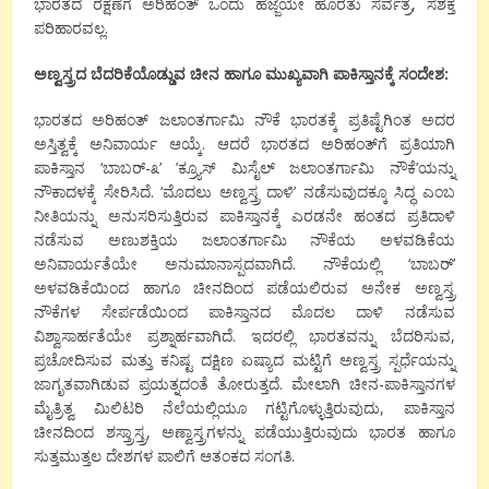
ಭಾರತದ ರಕ್ಷಣೆಗೆ ಅರಿಹಂತ್ ಒಂದು ಹೆಜ್ಜೆಯೇ ಹೊರತು ಸರ್ವತ್ರ, ಸಶಕ್ತ
ಪರಿಹಾರವಲ್ಲ.
ಅಣ್ವಸ್ತ್ರದ ಬೆದರಿಕೆಯೊಡ್ಡುವ ಚೀನ ಹಾಗೂ ಮುಖ್ಯವಾಗಿ ಪಾಕಿಸ್ತಾನಕ್ಕೆ ಸಂದೇಶ:
ಭಾರತದ ಅರಿಹಂತ್ ಜಲಾಂತರ್ಗಾಮಿ ನೌಕೆ ಭಾರತಕ್ಕೆ ಪ್ರತಿಷ್ಟೆಗಿಂತ ಅದರ
ಅಸ್ತಿತ್ವಕ್ಕೆ ಅನಿವಾರ್ಯ ಆಯ್ಕೆ. ಆದರೆ ಭಾರತದ ಅರಿಹಂತ್‌ಗೆ ಪ್ರತಿಯಾಗಿ
ಪಾಕಿಸ್ತಾನ ‘ಬಾಬರ್-೩’ ’ಕ್ರ್ಯೂಸ್ ಮಿಸೈಲ್ ಜಲಾಂತರ್ಗಾಮಿ ನೌಕೆ’ಯನ್ನು
ನೌಕಾದಳಕ್ಕೆ ಸೇರಿಸಿದೆ. ‘ಮೊದಲು ಅಣ್ವಸ್ತ್ರ ದಾಳಿ’ ನಡೆಸುವುದಕ್ಕೂ ಸಿದ್ಧ ಎಂಬ
ನೀತಿಯನ್ನು ಅನುಸರಿಸುತ್ತಿರುವ ಪಾಕಿಸ್ತಾನಕ್ಕೆ ಎರಡನೇ ಹಂತದ ಪ್ರತಿದಾಳಿ
ನಡೆಸುವ ಅಣುಶಕ್ತಿಯ ಜಲಾಂತರ್ಗಾಮಿ ನೌಕೆಯ ಅಳವಡಿಕೆಯ
ಅನಿವಾರ್ಯತೆಯೇ ಅನುಮಾನಾಸ್ಪದವಾಗಿದೆ. ನೌಕೆಯಲ್ಲಿ ‘ಬಾಬರ್’
ಅಳವಡಿಕೆಯಿಂದ ಹಾಗೂ ಚೀನದಿಂದ ಪಡೆಯಲಿರುವ ಅನೇಕ ಅಣ್ವಸ್ತ್ರ
ನೌಕೆಗಳ ಸೇರ್ಪಡೆಯಿಂದ ಪಾಕಿಸ್ತಾನದ ಮೊದಲ ದಾಳಿ ನಡೆಸುವ
ವಿಶ್ವಾಸಾರ್ಹತೆಯೇ ಪ್ರಶ್ನಾರ್ಹವಾಗಿದೆ. ಇದರಲ್ಲಿ ಭಾರತವನ್ನು ಬೆದರಿಸುವ,
ಪ್ರಚೋದಿಸುವ ಮತ್ತು ಕನಿಷ್ಟ ದಕ್ಷಿಣ ಏಷ್ಯಾದ ಮಟ್ಟಿಗೆ ಅಣ್ವಸ್ತ್ರ ಸ್ಪರ್ಧೆಯನ್ನು
ಜಾಗೃತವಾಗಿಡುವ ಪ್ರಯತ್ನದಂತೆ ತೋರುತ್ತದೆ. ಮೇಲಾಗಿ ಚೀನ-ಪಾಕಿಸ್ತಾನಗಳ
ಮೈತ್ರಿತ್ವ ಮಿಲಿಟರಿ ನೆಲೆಯಲ್ಲಿಯೂ ಗಟ್ಟಿಗೊಳ್ಳುತ್ತಿರುವುದು, ಪಾಕಿಸ್ತಾನ
ಚೀನದಿಂದ ಶಸ್ತ್ರಾಸ್ತ್ರ, ಅಣ್ವಾಸ್ತ್ರಗಳನ್ನು ಪಡೆಯುತ್ತಿರುವುದು ಭಾರತ ಹಾಗೂ
ಸುತ್ತಮುತ್ತಲ ದೇಶಗಳ ಪಾಲಿಗೆ ಆತಂಕದ ಸಂಗತಿ.