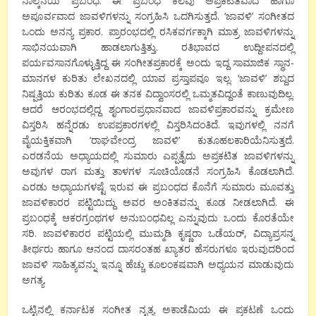
ನಾಲ್ಕನೆಯ ಪ್ರಬಂಧ. ಈ ಪ್ರಬಂಧ ಕೆಲವು ಅಪ್ರಕಟಿತವಾದ ಹಾಗೂ
ಅಪೂರ್ವವಾದ ಜಾವಳಿಗಳನ್ನು ಸಂಗ್ರಹಿಸಿ ಒದಗಿಸುತ್ತದೆ. ‘ಜಾವಳಿ’ ಸಂಗೀತದ
ಒಂದು ಅನನ್ಯ ಪ್ರಕಾರ. ಪ್ರಾರಂಭದಲ್ಲಿ ರಸಿಕವರ್ಗಕ್ಕಾಗಿ ಮಾತ್ರ ಜಾವಳಿಗಳನ್ನು
ಸಾಭಿನಯವಾಗಿ ಹಾಡಲಾಗುತ್ತಿತ್ತು. ರತಿಭಾವದ ಉದ್ದೀಪನದಲ್ಲಿ
ಪರ್ಯವಸಾನಗೊಳ್ಳುತ್ತಿದ್ದ ಈ ಸಂಗೀತಪ್ರಕಾರಕ್ಕೆ ಅಂದು ಇದ್ದ ಸಾಮಾಜಿಕ ಸ್ಥಾನ-
ಮಾನಗಳ ಕುರಿತು ಲೇಖನದಲ್ಲಿ ಯಾವ ಪ್ರಸ್ತಾಪವೂ ಇಲ್ಲ. ‘ಜಾವಳಿ’ ಶಬ್ದದ
ನಿಷ್ಪತ್ತಿಯ ಕುರಿತು ಕೂಡ ಈ ತನಕ ವಿದ್ವಾಂಸರಲ್ಲಿ ಒಮ್ಮತವಿದ್ದಂತೆ ಕಾಣುವುದಿಲ್ಲ.
ಆದರೆ ಆರಂಭದಲ್ಲಿದ್ದ ಶೃಂಗಾರಪ್ರಧಾನವಾದ ಜಾವಳಿಪ್ರಕಾರವನ್ನು ಕ್ರಮೇಣ
ವಿಸ್ತರಿಸಿ ಹನ್ನೆರಡು ಉಪಪ್ರಕಾರಗಳಲ್ಲಿ ವಿಸ್ತರಿಸಿದಂತಿದೆ. ಇವುಗಳಲ್ಲಿ ನನಗೆ
ವೈಯಕ್ತಿಕವಾಗಿ ‘ರಾಘವೇಂದ್ರ ಜಾವಳಿ’ ಕುತೂಹಲಕಾರಿಯೆನಿಸುತ್ತದೆ.
ಎರಡನೆಯ ಅಧ್ಯಾಯದಲ್ಲಿ ಸುಮಾರು ಎಪ್ಪತ್ತೈದು ಅಪ್ರಕಟಿತ ಜಾವಳಿಗಳನ್ನು
ಅವುಗಳ ರಾಗ ಮತ್ತು ತಾಳಗಳ ಸೂಚಿಯೊಡನೆ ಸಂಗ್ರಹಿಸಿ ಕೊಡಲಾಗಿದೆ.
ಎರಡು ಅಧ್ಯಾಯಗಳಷ್ಟೆ ಇರುವ ಈ ಪ್ರಬಂಧದ ಕೊನೆಗೆ ಸುಮಾರು ಮೂವತ್ತು
ಜಾವಳಿಕಾರರ ಪಟ್ಟಿಯಿದ್ದು ಅವರ ಅಂಕಿತವನ್ನು ಕೂಡ ನೀಡಲಾಗಿದೆ. ಈ
ಪ್ರಬಂಧಕ್ಕೆ ಆಕರಗ್ರಂಥಗಳ ಅನುಬಂಧವಿಲ್ಲ ಎನ್ನುವುದು ಒಂದು ಕೊರತೆಯೇ
ಸರಿ. ಜಾವಳಿಕಾರರ ಪಟ್ಟಿಯಲ್ಲಿ ಮುಮ್ಮಡಿ ಕೃಷ್ಣರಾ ಒಡೆಯರ್, ವಿದ್ಯಾಪ್ರಸನ್ನ
ತೀರ್ಥರು ಹಾಗೂ ಆನಂದ ದಾಸರಂತಹ ಖ್ಯಾತರ ಹೆಸರುಗಳೂ ಇರುವುದರಿಂದ
ಜಾವಳಿ ಸಾಹಿತ್ಯವನ್ನು ಇನ್ನೂ ಹೆಚ್ಚು ಕೂಲಂಕಷವಾಗಿ ಅಧ್ಯಯನ ಮಾಡುವುದು
ಅಗತ್ಯ.
ಒಟ್ಟಿನಲ್ಲಿ ಕರ್ನಾಟಕ ಸಂಗೀತ ನೃತ್ಯ ಅಕಾಡೆಮಿಯ ಈ ಪ್ರಕಟಣೆ ಒಂದು