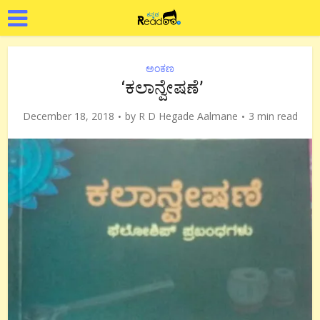
ಅಂಕಣ
‘ಕಲಾನ್ವೇಷಣೆ’
December 18, 2018
by
R D Hegade Aalmane
3 min read