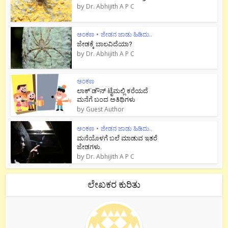
by
Dr. Abhijith A P C
ಅಂಕಣ
•
ಜೇಡನ ಜಾಡು ಹಿಡಿದು..
ಜೇಡಕ್ಕೆ ಬಾಲವಿದೆಯಾ?
by
Dr. Abhijith A P C
ಅಂಕಣ
ಲಾಕ್`ಡೌನ್ ಟೈಮಲ್ಲಿ ಕರೆಯದೆ
ಮನೆಗೆ ಬಂದ ಅತಿಥಿಗಳು
by
Guest Author
ಅಂಕಣ
•
ಜೇಡನ ಜಾಡು ಹಿಡಿದು..
ಮನೆಯೊಳಗೆ ಬಲೆ ಮಾಡುವ ಇತರೆ
ಜೇಡಗಳು.
by
Dr. Abhijith A P C
ಲೇಖಕರ ಕುರಿತು