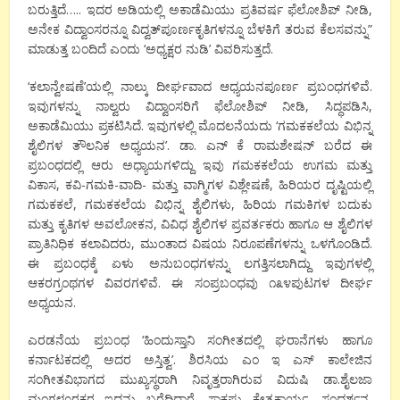
ಬರುತ್ತಿದೆ….. ಇದರ ಅಡಿಯಲ್ಲಿ ಅಕಾಡೆಮಿಯು ಪ್ರತಿವರ್ಷ ಫೆಲೋಶಿಪ್ ನೀಡಿ,
ಅನೇಕ ವಿದ್ವಾಂಸರನ್ನೂ ವಿದ್ವತ್‌ಪೂರ್ಣಕೃತಿಗಳನ್ನೂ ಬೆಳಕಿಗೆ ತರುವ ಕೆಲಸವನ್ನು”
ಮಾಡುತ್ತ ಬಂದಿದೆ ಎಂದು ‘ಅಧ್ಯಕ್ಷರ ನುಡಿ’ ವಿವರಿಸುತ್ತದೆ.
‘ಕಲಾನ್ವೇಷಣೆ’ಯಲ್ಲಿ ನಾಲ್ಕು ದೀರ್ಘವಾದ ಆಧ್ಯಯನಪೂರ್ಣ ಪ್ರಬಂಧಗಳಿವೆ.
ಇವುಗಳನ್ನು ನಾಲ್ವರು ವಿದ್ವಾಂಸರಿಗೆ ಫೆಲೋಶಿಪ್ ನೀಡಿ, ಸಿದ್ಧಪಡಿಸಿ,
ಅಕಾಡೆಮಿಯು ಪ್ರಕಟಿಸಿದೆ. ಇವುಗಳಲ್ಲಿ ಮೊದಲನೆಯದು ‘ಗಮಕಕಲೆಯ ವಿಭಿನ್ನ
ಶೈಲಿಗಳ ತೌಲನಿಕ ಅಧ್ಯಯನ’. ಡಾ. ಎನ್ ಕೆ ರಾಮಶೇಷನ್ ಬರೆದ ಈ
ಪ್ರಬಂಧದಲ್ಲಿ ಆರು ಅಧ್ಯಾಯಗಳಿದ್ದು ಇವು ಗಮಕಕಲೆಯ ಉಗಮ ಮತ್ತು
ವಿಕಾಸ, ಕವಿ-ಗಮಕಿ-ವಾದಿ- ಮತ್ತು ವಾಗ್ಮಿಗಳ ವಿಶ್ಲೇಷಣೆ, ಹಿರಿಯರ ದೃಷ್ಟಿಯಲ್ಲಿ
ಗಮಕಕಲೆ, ಗಮಕಕಲೆಯ ವಿಭಿನ್ನ ಶೈಲಿಗಳು, ಹಿರಿಯ ಗಮಕಿಗಳ ಬದುಕು
ಮತ್ತು ಕೃತಿಗಳ ಅವಲೋಕನ, ವಿವಿಧ ಶೈಲಿಗಳ ಪ್ರವರ್ತಕರು ಹಾಗೂ ಆ ಶೈಲಿಗಳ
ಪ್ರಾತಿನಿಧಿಕ ಕಲಾವಿದರು, ಮುಂತಾದ ವಿಷಯ ನಿರೂಪಣೆಗಳನ್ನು ಒಳಗೊಂಡಿದೆ.
ಈ ಪ್ರಬಂಧಕ್ಕೆ ಏಳು ಅನುಬಂಧಗಳನ್ನು ಲಗತ್ತಿಸಲಾಗಿದ್ದು ಇವುಗಳಲ್ಲಿ
ಆಕರಗ್ರಂಥಗಳ ವಿವರಗಳಿವೆ. ಈ ಸಂಪ್ರಬಂಧವು ೧೩೪ಪುಟಗಳ ದೀರ್ಘ
ಅಧ್ಯಯನ.
ಎರಡನೆಯ ಪ್ರಬಂಧ ‘ಹಿಂದುಸ್ತಾನಿ ಸಂಗೀತದಲ್ಲಿ ಘರಾನೆಗಳು ಹಾಗೂ
ಕರ್ನಾಟಕದಲ್ಲಿ ಅದರ ಅಸ್ತಿತ್ವ’. ಶಿರಸಿಯ ಎಂ ಇ ಎಸ್ ಕಾಲೇಜಿನ
ಸಂಗೀತವಿಭಾಗದ ಮುಖ್ಯಸ್ಥರಾಗಿ ನಿವೃತ್ತರಾಗಿರುವ ವಿದುಷಿ ಡಾ.ಶೈಲಜಾ
ಮಂಗಳೂರಕರ ಇದನ್ನು ಬರೆದಿದ್ದಾರೆ. ಸಾಕಷ್ಟು ಕ್ಷೇತ್ರಕಾರ್ಯ, ಸಂದರ್ಶನ,