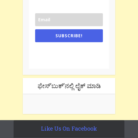
SUBSCRIBE!
One e-mail a week. We don't spam.
Don't forget to check the promotional
tab if you are using gmail.
ಫೇಸ್’ಬುಕ್’ನಲ್ಲಿ ಲೈಕ್ ಮಾಡಿ
Like Us On Facebook