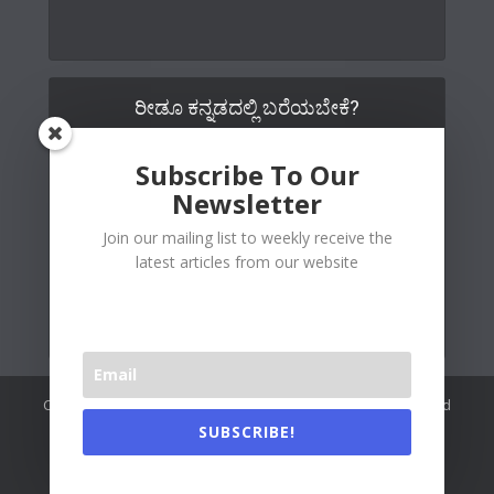
ರೀಡೂ ಕನ್ನಡದಲ್ಲಿ ಬರೆಯಬೇಕೆ?
Subscribe To Our
Newsletter
Join our mailing list to weekly receive the
latest articles from our website
Copywrite© 2026 Readoo Media Private Limited. Created and
maintained by
The Web People
.
SUBSCRIBE!
Readoo India (Main)
About Us
Contact Us
Authors