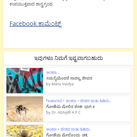
ಉಪಯುಕ್ತವಾದ ಶಾಸ್ತ್ರಗ್ರಂಥ.
Facebook ಕಾಮೆಂಟ್ಸ್
ಇವುಗಳೂ ನಿಮಗೆ ಇಷ್ಟವಾಗಬಹುದು
ಅಂಕಣ
ಸಮಸ್ಯೆಯೆಂದರೆ ಸಾವಲ್ಲ, ಜೀವನ
by
Manu Vaidya
Featured
•
ಅಂಕಣ
•
ಜೇಡನ ಜಾಡು ಹಿಡಿದು..
ಗೋಡೆಯ ಮೇಲಿನ ಜೇಡ- ಭಾಗ ೨
by
Dr. Abhijith A P C
ಅಂಕಣ
•
ಜೇಡನ ಜಾಡು ಹಿಡಿದು..
ಗೋಡೆಯ ಮೇಲೊಂದು ಚಕ್ರ