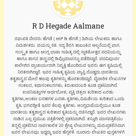
R D Hegade Aalmane
ರಘುಪತಿ ದೇವರು ಹೆಗಡೆ ( ಆರ್ ಡಿ ಹೆಗಡೆ ) ಹಿರಿಯ ಲೇಖಕರು ಹಾಗೂ
ವಿಮರ್ಶಕರು. ವಯಸ್ಸು 68. ಸದ್ಯ ಶಿರಸಿ ತಾಲೂಕಿನ ಆಲ್ಮನೆಯಲ್ಲಿ ವಾಸ.
ಸಂಸ್ಕೃತ ಹಾಗೂ ಆಂಗ್ಲ ಭಾಷಾ ಸಾಹಿತ್ಯ ದಲ್ಲಿ ಸ್ನಾತಕೋತ್ತರ ಪದವಿಯನ್ನು
ಹಾಗೂ ಶಾಸನ ಶಾಸ್ತ್ರದಲ್ಲಿ ಡಿಪ್ಲೊಮಾವನ್ನೂ ಪಡೆದಿದ್ದಾರೆ. ಪದವಿಪೂರ್ವ
ಕಾಲೇಜಿನ ಪ್ರಾಚಾರ್ಯರಾಗಿ ನಿವೃತ್ತಿ ಹೊಂದಿರುವ ಇವರು ಈಗ ಕೃಷಿಯಲ್ಲಿ
ನಿರತರಾಗಿದ್ದಾರೆ. ಇವರ ಸಾಹಿತ್ಯ ಕೃಷಿಯ ವ್ಯಾಪ್ತಿ ದೊಡ್ಡದು.ಭಾರತೀಯ
ತತ್ವಶಾಸ್ತ್ರದ ಮೇಲೆ ಹಲವು ಕೃತಿಗಳನ್ನು ಹೊರತಂದಿದ್ದಾರೆ. ವೈಚಾರಿಕ ಲೇಖನಗಳ
ಸಂಕಲನ, ಕಥಾಸಂಕಲನಗಳು, ಕಿರುಕಾದಂಬರಿ ಕೂಡ ಪ್ರಕಟವಾಗಿದೆ.
ಉಪನಿಷತ್ತುಗಳ ಅರ್ಥಲೋಕ, ವ್ಯಕ್ತಿ ಚಿತ್ರಣ ಕುರಿತಾದ ಎರಡು
ಕೃತಿಗಳು,ಅಂಕಣ ಬರಹಗಳ ಎರಡು ಕೃತಿಗಳು,ವಿಮರ್ಶೆಯ ಕುರಿತಾದ ಒಂದು
ಕೃತಿ, ಭಗವದ್ಗೀತೆ ಇವರ ಕೆಲವು ಕೃತಿಗಳು. ಆಂಗ್ಲಭಾಷೆಯಲ್ಲಿಯೂ ಕೂಡ
ಭಾರತೀಯ ತತ್ವಶಾಸ್ತ್ರದ ಕುರಿತಾದ ಕೃತಿಯನ್ನು ರಚಿಸಿದ್ದಾರೆ. ಇವರ ಲೇಖನಗಳು
ನಾಡಿನ ಎಲ್ಲ ಪ್ರಮುಖ ಪತ್ರಿಕೆಗಳಲ್ಲಿ ಪ್ರಕಟವಾಗಿವೆ. ಕಸ್ತೂರಿ ಮಾಸಪತ್ರಿಕೆಯು
ತನ್ನಲ್ಲಿ ಪ್ರಕಟಿಸಿದ ಸಾರ್ವಕಾಲಿಕ 20 ಶ್ರೇಷ್ಠ ಲೇಖನಗಳನ್ನು ಮರುಪ್ರಕಟಿಸಿದಾಗ
ಇವರ ಲೇಖನವೂ ಇದ್ದದ್ದು ಇವರ ಹೆಗ್ಗಳಿಕೆ. ನೂರಾರು ಲೇಖಕರ ಪುಸ್ತಕಗಳಿಗೆ