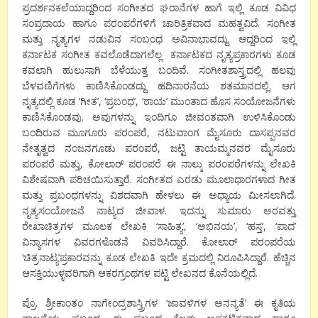
ಪ್ರದರ್ಶನಕಲೆಯಾದ್ದರಿಂದ ಸಂಗೀತದ ಘರಾನೆಗಳ ಹಾಗೆ ಇಲ್ಲಿ ಕೂಡ ವಿವಿಧ
ಸಂಪ್ರದಾಯ ಹಾಗೂ ಪರಂಪರೆಗಳಿಗೆ ಚಾರಿತ್ರಿಕವಾದ ಮಹತ್ವವಿದೆ. ಸಂಗೀತ
ಮತ್ತು ನೃತ್ಯಗಳ ನಡುವಿನ ಸಂಬಂಧ ಅವಿನಾಭಾವದ್ದು. ಆದ್ದರಿಂದ ಇಲ್ಲಿ
ಕರ್ನಾಟಕ ಸಂಗೀತ ಕವಲೊಡೆದಾಗಲೆಲ್ಲ ಕರ್ನಾಟಕದ ನೃತ್ಯಪ್ರಕಾರಗಳು ಕೂಡ
ಕವಲಾಗಿ ಹುಲುಸಾಗಿ ಬೆಳೆಯುತ್ತ ಬಂದಿವೆ. ಸಂಗೀತಶಾಸ್ತ್ರದಲ್ಲಿ ಹಲವು
ಬೆಳವಣಿಗೆಗಳು ಕಾಣಿಸಿಕೊಂಡದ್ದು ಹದಿನಾರನೆಯ ಶತಮಾನದಲ್ಲಿ. ಆಗ
ನೃತ್ಯದಲ್ಲಿ ಕೂಡ ‘ಗೀತ’, ‘ಪ್ರಬಂಧ’, ‘ಠಾಯ’ ಮುಂತಾದ ಹೊಸ ಸಂಯೋಜನೆಗಳು
ಕಾಣಿಸಿಕೊಂಡವು. ಅವುಗಳನ್ನು ಇಂದಿಗೂ ಜೀವಂತವಾಗಿ ಉಳಿಸಿಕೊಂಡು
ಬಂದಿರುವ ಮೂಗೂರು ಪರಂಪರೆ, ನಟುವಾಂಗ ಮೈಸೂರು ದಾಸಪ್ಪನವರ
ನೇತೃತ್ವದ ನಂಜನಗೂಡು ಪರಂಪರೆ, ಜಟ್ಟಿ ತಾಯಮ್ಮನವರ ಮೈಸೂರು
ಪರಂಪರೆ ಮತ್ತು, ಕೋಲಾರ್ ಪರಂಪರೆ ಈ ನಾಲ್ಕು ಪರಂಪರೆಗಳನ್ನು ಲೇಖಕಿ
ವಿಶೇಷವಾಗಿ ಪರಿಚಯಿಸುತ್ತಾರೆ. ಸಂಗೀತದ ಎರಡು ಮೂಲಾಧಾರಗಳಾದ ಗೀತ
ಮತ್ತು ಪ್ರಬಂಧಗಳನ್ನು ವಿಶದವಾಗಿ ಹೇಳಲು ಈ ಅಧ್ಯಾಯ ಮೀಸಲಾಗಿದೆ.
ನೃತ್ಯಸಂಯೋಜನೆ ನಾಟ್ಯದ ಜೀವಾಳ. ಇದನ್ನು ಸುಮಾರು ಅರವತ್ತು
ರೇಖಾಚಿತ್ರಗಳ ಮೂಲಕ ಲೇಖಕಿ ‘ಸಾಹಿತ್ಯ’, ‘ಅಭಿನಯ’, ‘ಹಸ್ತ’, ‘ಪಾದ’
ವಿನ್ಯಾಸಗಳ ವಿವರಗಳೊಡನೆ ವಿವರಿಸಿದ್ದಾರೆ. ಕೋಲಾರ್ ಪರಂಪರೆಯ
‘ಚಿತ್ರನಾಟ್ಯ’ಪ್ರಕಾರವನ್ನು ಕೂಡ ಲೇಖಕಿ ಇದೇ ಕ್ರಮದಲ್ಲಿ ನಿರೂಪಿಸಿದ್ದಾರೆ. ಹೆಚ್ಚಿನ
ಆಸಕ್ತಿಯುಳ್ಳವರಿಗಾಗಿ ಆಕರಗ್ರಂಥಗಳ ಪಟ್ಟಿ ಲೇಖನದ ಕೊನೆಯಲ್ಲಿದೆ.
ಪ್ರೊ. ಶ್ರೀಕಾಂತಂ ನಾಗೇಂದ್ರಶಾಸ್ತ್ರಿಗಳ ‘ಜಾವಳಿಗಳ ಅನನ್ಯತೆ’ ಈ ಕೃತಿಯ