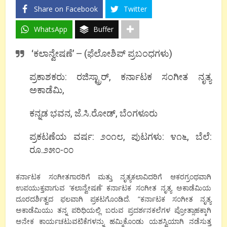
Share on Facebook
Twitter
WhatsApp
Buffer
‘ಕಲಾನ್ವೇಷಣೆ’ – (ಫೆಲೋಶಿಪ್ ಪ್ರಬಂಧಗಳು)
ಪ್ರಕಾಶಕರು: ರಜಿಸ್ಟ್ರಾರ್, ಕರ್ನಾಟಕ ಸಂಗೀತ ನೃತ್ಯ
ಅಕಾಡೆಮಿ,
ಕನ್ನಡ ಭವನ, ಜೆ.ಸಿ.ರೋಡ್, ಬೆಂಗಳೂರು
ಪ್ರಕಟಣೆಯ ವರ್ಷ: ೨೦೧೮, ಪುಟಗಳು: ೪೧೬, ಬೆಲೆ:
ರೂ.೨೫೦-೦೦
ಕರ್ನಾಟಕ ಸಂಗೀತಗಾರರಿಗೆ ಮತ್ತು ನೃತ್ಯಕಲಾವಿದರಿಗೆ ಆಕರಗ್ರಂಥವಾಗಿ
ಉಪಯುಕ್ತವಾಗುವ ‘ಕಲಾನ್ವೇಷಣೆ’ ಕರ್ನಾಟಕ ಸಂಗೀತ ನೃತ್ಯ ಅಕಾಡೆಮಿಯ
ದೂರದರ್ಶಿತ್ವದ ಫಲವಾಗಿ ಪ್ರಕಟಗೊಂಡಿದೆ. “ಕರ್ನಾಟಕ ಸಂಗೀತ ನೃತ್ಯ
ಅಕಾಡೆಮಿಯು ತನ್ನ ಪರಿಧಿಯಲ್ಲಿ ಬರುವ ಪ್ರದರ್ಶನಕಲೆಗಳ ಪ್ರೋತ್ಸಾಹಕ್ಕಾಗಿ
ಅನೇಕ ಕಾರ್ಯಚಟುವಟಿಕೆಗಳನ್ನು ಹಮ್ಮಿಕೊಂಡು ಯಶಸ್ವಿಯಾಗಿ ನಡೆಸುತ್ತ