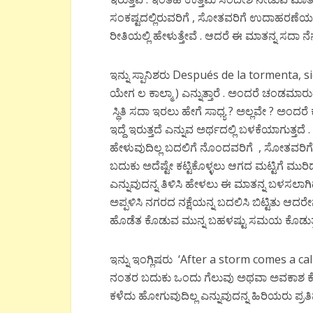
ಸಂಕಷ್ಟದಲ್ಲಿರುವರಿಗೆ , ಸೋತವರಿಗೆ ಉದಾಹರಣೆಯಂ
ರೀತಿಯಲ್ಲಿ ಹೇಳುತ್ತೇವೆ . ಆದರೆ ಈ ಮಾತನ್ನ ಸದಾ ನೆ
ಇನ್ನು ಸ್ಪಾನಿಶರು Después de la tormenta, s
ಯೇಗ ಲ ಕಾಲ್ಮಾ ) ಎನ್ನುತ್ತಾರೆ . ಅಂದರೆ ಚಂಡಮ
ಸ್ಥಿತಿ ಸದಾ ಇರಲು ಹೇಗೆ ಸಾಧ್ಯ ? ಅಲ್ಲವೇ ? ಅಂ
ಇದ್ದೆ ಇರುತ್ತದೆ ಎನ್ನುವ ಅರ್ಥದಲ್ಲಿ ಬಳಕೆಯಾಗುತ್ತದೆ 
ಹೇಳುವುದಿಲ್ಲ ಬದಲಿಗೆ ನೊಂದವರಿಗೆ , ಸೋತವರಿಗೆ , ಇ
ಬದುಕು ಅದೆಷ್ಟೇ ಕಟ್ಟಿಕೊಳ್ಳಲು ಆಗದ ಮಟ್ಟಿಗೆ ಮುರಿದು
ಎನ್ನುವುದನ್ನ ತಿಳಿಸಿ ಹೇಳಲು ಈ ಮಾತನ್ನ ಬಳಸಲಾಗ
ಅಪ್ಪಳಿಸಿ ನಗರದ ನಕ್ಷೆಯನ್ನ ಬದಲಿಸಿ ಬಿಟ್ಟಿತು ಆದರೇ
ಹೊಡೆತ ಕೊಡುವ ಮುನ್ನ ಬಹಳಷ್ಟು ಸಮಯ ಕೊಡುತ್ತದೆ. ತ
ಇನ್ನು ಇಂಗ್ಲಿಷರು ‘After a storm comes a 
ನಂತರ ಬದುಕು ಒಂದು ಗೆಲುವು ಅಥವಾ ಅವಕಾಶ ಕೊಡು
ಕಳೆದು ಹೋಗುವುದಿಲ್ಲ ಎನ್ನುವುದನ್ನ ಹಿರಿಯರು ಪ್ರ