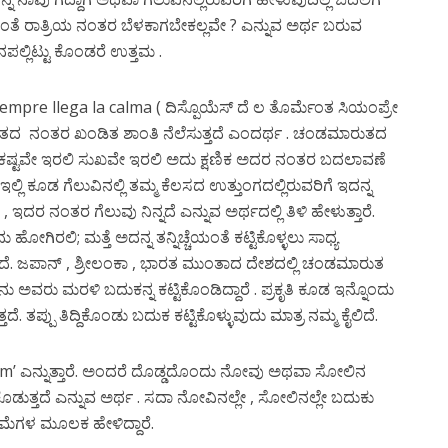
ತೆ ರಾತ್ರಿಯ ನಂತರ ಬೆಳಕಾಗಬೇಕಲ್ಲವೇ ? ಎನ್ನುವ ಅರ್ಥ ಬರುವ
ನಪಲ್ಲಿಟ್ಟು ಕೊಂಡರೆ ಉತ್ತಮ .
iempre llega la calma ( ದಿಸ್ಪೊಯೆಸ್ ದೆ ಲ ತೊರ್ಮೆಂತ ಸಿಯಂಪ್ರೇ
ಾರುತದ ನಂತರ ಖಂಡಿತ ಶಾಂತಿ ನೆಲೆಸುತ್ತದೆ ಎಂದರ್ಥ . ಚಂಡಮಾರುತದ
ದರೆ ಕಷ್ಟವೇ ಇರಲಿ ಸುಖವೇ ಇರಲಿ ಅದು ಕ್ಷಣಿಕ ಅದರ ನಂತರ ಬದಲಾವಣೆ
. ಇಲ್ಲಿ ಕೂಡ ಗೆಲುವಿನಲ್ಲಿ ತಮ್ಮ ಕೆಲಸದ ಉತ್ತುಂಗದಲ್ಲಿರುವರಿಗೆ ಇದನ್ನ
ದರ ನಂತರ ಗೆಲುವು ನಿನ್ನದೆ ಎನ್ನುವ ಅರ್ಥದಲ್ಲಿ ತಿಳಿ ಹೇಳುತ್ತಾರೆ.
 ಹೋಗಿರಲಿ; ಮತ್ತೆ ಅದನ್ನ ತನ್ನಿಚ್ಚೆಯಂತೆ ಕಟ್ಟಿಕೊಳ್ಳಲು ಸಾಧ್ಯ
ಿದೆ. ಜಪಾನ್ , ಶ್ರೀಲಂಕಾ , ಭಾರತ ಮುಂತಾದ ದೇಶದಲ್ಲಿ ಚಂಡಮಾರುತ
ನು ಅವರು ಮರಳಿ ಬದುಕನ್ನ ಕಟ್ಟಿಕೊಂಡಿದ್ದಾರೆ . ಪ್ರಕೃತಿ ಕೂಡ ಇನ್ನೊಂದು
ಪ್ಪು ತಿದ್ದಿಕೊಂಡು ಬದುಕ ಕಟ್ಟಿಕೊಳ್ಳುವುದು ಮಾತ್ರ ನಮ್ಮ ಕೈಲಿದೆ.
calm’ ಎನ್ನುತ್ತಾರೆ. ಅಂದರೆ ದೊಡ್ಡದೊಂದು ನೋವು ಅಥವಾ ಸೋಲಿನ
ತ್ತದೆ ಎನ್ನುವ ಅರ್ಥ . ಸದಾ ನೋವಿನಲ್ಲೇ , ಸೋಲಿನಲ್ಲೇ ಬದುಕು
ತಿಮೆಗಳ ಮೂಲಕ ಹೇಳಿದ್ದಾರೆ.