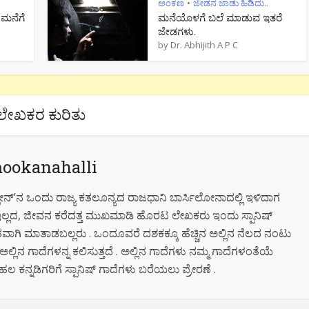
ಅಂಕಣ
ಜೇಡನ ಜಾಡು ಹಿಡಿದು..
•
 ಮನೆಗೆ
ಮನೆಯೊಳಗೆ ಬಲೆ ಮಾಡುವ ಇತರೆ
ಜೇಡಗಳು.
by
Dr. Abhijith A P C
ಲೇಖಕರ ಕುರಿತು
ookanahalli
ಪೇನ್’ನ ಒಂದು ರಾಜ್ಯ ಕತಲೂನ್ಯದ ರಾಜಧಾನಿ ಬಾರ್ಸಿಲೋನಾದಲ್ಲಿ ಇಳಿದಾಗ
ಇಲ್ಲದ, ಜೀವನ ಕರೆದತ್ತ ಮುಖಮಾಡಿ ಹೊರಟ ಲೇಖಕರು ಇಂದು ಸ್ಪಾನಿಷ್
ತವಾಗಿ ಮಾತಾಡಬಲ್ಲರು . ಒಂದೂವರೆ ದಶಕಕ್ಕೂ ಹೆಚ್ಚಿನ ಅಲ್ಲಿನ ನೆಲದ ನಂಟು
ಿನ ಗಾದೆಗಳನ್ನ ಕಲಿಸುತ್ತದೆ . ಅಲ್ಲಿನ ಗಾದೆಗಳು ನಮ್ಮ ಗಾದೆಗಳಂತೆಯೆ
ಕನ್ನಡಿಗರಿಗೆ ಸ್ಪಾನಿಷ್ ಗಾದೆಗಳು ಬರೆಯಲು ಪ್ರೇರಣೆ .