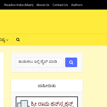
Readoo India (Main)
About Us
Contact Us
Authors
ಿಧ್ಯ
ಜಾಹೀರಾತು