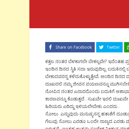
Share on Facebook
Twitter
ಕತ್ತಲ ನಂತರ ಬೆಳಕಾಗಲೇ ಬೇಕಲ್ಲವೇ? ಇದೆಂತಹ ಪ್ರ
ಇಂದಿನ ದಿನದ ಸ್ಥಿತಿ ಸದಾ ಇರುವುದಿಲ್ಲ. ಬದುಕಿನ
ಬೇಕಾದವರನ್ನ ಕಳೆದುಕೊಳ್ಳುತ್ತೇವೆ. ಅಂದಿನ ದಿನದ ದು
ದುಃಖದಲಿ ನಮ್ಮ ಜೀವನ ಪಯಣವನ್ನೂ ಮುಗಿಸಬೇಕಿತ್ತು
ನೋವಿನ ನಂತರ ಏನಾದರೊಂದು ಬದುಕಿಗೆ ಆಶಾಭಾವನೆಯ
ಕಾರಣವನ್ನೂ ಕೊಡುತ್ತದೆ . ಸುಖವೇ ಇರಲಿ ದುಃಖವೇ ಇ
ಹಿರಿಯರು ಏರಿದ್ದು ಇಳಿಯಲೇಬೇಕು ಎಂದರು .
ಸೋಲು ಎನ್ನುವುದು ಮನುಷ್ಯನನ್ನ ಹತಾಶೆಗೆ ದೂಡುತ್
ಗೆಲುವು ಸೋಲು ಎರಡೂ ಒಂದೇ ನಾಣ್ಯದ ಎರಡು ಮುಖ
ಇರುತ್ತವೆ . ಇಂತಹ ಉತ್ತಮ ಸಂದೇಶ ನೀಡುವ ಮಾತನ್ನ 