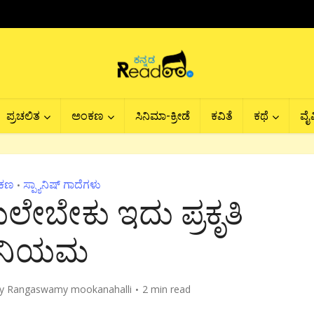
ಪ್ರಚಲಿತ
ಅಂಕಣ
ಸಿನಿಮಾ-ಕ್ರೀಡೆ
ಕವಿತೆ
ಕಥೆ
ವೈವ
ಕಣ
ಸ್ಪ್ಯಾನಿಷ್ ಗಾದೆಗಳು
•
ಯಲೇಬೇಕು ಇದು ಪ್ರಕೃತಿ
ನಿಯಮ
y
Rangaswamy mookanahalli
2 min read