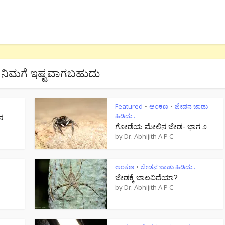
ನಿಮಗೆ ಇಷ್ಟವಾಗಬಹುದು
Featured
ಅಂಕಣ
ಜೇಡನ ಜಾಡು
•
•
ಹಿಡಿದು..
ನ
ಗೋಡೆಯ ಮೇಲಿನ ಜೇಡ- ಭಾಗ ೨
by
Dr. Abhijith A P C
ಅಂಕಣ
ಜೇಡನ ಜಾಡು ಹಿಡಿದು..
•
ಜೇಡಕ್ಕೆ ಬಾಲವಿದೆಯಾ?
by
Dr. Abhijith A P C