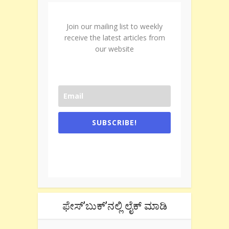
Join our mailing list to weekly
receive the latest articles from
our website
SUBSCRIBE!
One e-mail a week. We don't spam.
Don't forget to check the promotional
tab if you are using gmail.
ಫೇಸ್’ಬುಕ್’ನಲ್ಲಿ ಲೈಕ್ ಮಾಡಿ