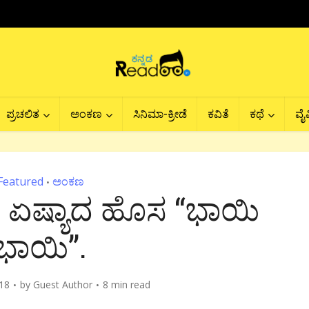
ಪ್ರಚಲಿತ
ಅಂಕಣ
ಸಿನಿಮಾ-ಕ್ರೀಡೆ
ಕವಿತೆ
ಕಥೆ
ವೈವ
Featured
ಅಂಕಣ
•
 ಏಷ್ಯಾದ ಹೊಸ “ಭಾಯಿ
ಭಾಯಿ”.
18
by
Guest Author
8 min read