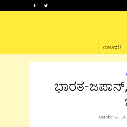
ಮುಖಪುಟ
ಭಾರತ-ಜಪಾನ್,
October 29, 20