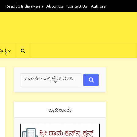
Readoo India (Main)
About Us
Contact Us
Authors
ಿಧ್ಯ
ಜಾಹೀರಾತು