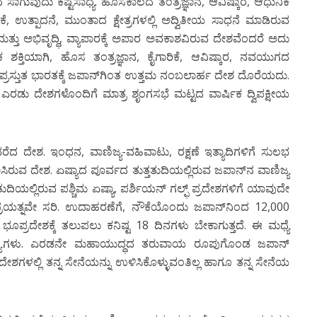
 ಸಾಗುವುದು ಕಷ್ಟಸಾಧ್ಯ. ಹೊಸಕಾಲದ ತಂತ್ರಜ್ಞಾನ, ಆವಿಷ್ಕಾರ, ಆಧುನಿಕ
ಾರಿಕೆ, ಉತ್ಪಾದನೆ, ಮುಂತಾದ ಕ್ಷೇತ್ರಗಳಲ್ಲಿ ಅದ್ವಿತೀಯ ಸಾಧನೆ ಮಾಡಿರುವ
್ತು ಅಭಿವೃದ್ಧಿ, ವ್ಯಾಪಾರಕ್ಕೆ ಅಪಾರ ಅವಕಾಶವಿರುವ ದೇಶವೆಂದರೆ ಅದು
 ಶಕ್ತಿಯಾಗಿ, ಹೊಸ ತಂತ್ರಜ್ಞಾನ, ಕೈಗಾರಿಕೆ, ಆವಿಷ್ಕಾರ, ನವಯುಗದ
ಪ್ರಸ್ತುತ ಭಾರತಕ್ಕೆ ಜಪಾನ್‍ಗಿಂತ ಉತ್ತಮ ನಂಬಲಾರ್ಹ ದೇಶ ದೊರೆಯದು.
ಎರಡು ದೇಶಗಳೊಂದಿಗೆ ಮಾತ್ರ ಶೃಂಗಸಭೆ ಮಟ್ಟದ ವಾರ್ಷಿಕ ದ್ವಿಪಕ್ಷೀಯ
 ದೇಶ. ಇಂಧನ, ವಾಣಿಜ್ಯ-ವಹಿವಾಟು, ರಕ್ಷಣೆ ಇತ್ಯಾದಿಗಳಿಗೆ ಸುಲಭ
ಿರುವ ದೇಶ. ಏಷ್ಯಾದ ಪೂರ್ವದ ತುತ್ತತುದಿಯಲ್ಲಿರುವ ಜಪಾನ್‍ನ ವಾಣಿಜ್ಯ
ಿಯಲ್ಲಿರುವ ಪಶ್ಚಿಮ ಏಷ್ಯಾ, ಪರ್ಶಿಯನ್ ಗಲ್ಫ್ ಪ್ರದೇಶಗಳಿಗೆ ಯಾವುದೇ
್ರಯತ್ನವೇ ಸರಿ. ಉದಾಹರಣೆಗೆ, ನೌಕೆಯೊಂದು ಜಪಾನ್‍ನಿಂದ 12,000
ಪ್ರದೇಶಕ್ಕೆ ತಲುಪಲು ಕನಿಷ್ಟ 18 ದಿನಗಳು ಬೇಕಾಗುತ್ತದೆ. ಈ ಮಧ್ಯೆ
್ಯೆಗಳು. ಎರಡನೇ ಮಹಾಯುದ್ಧದ ತರುವಾಯ ರೂಪುಗೊಂಡ ಜಪಾನ್
ಶಗಳಲ್ಲಿ ತನ್ನ ಸೇನೆಯನ್ನು ಉಳಿಸಿಕೊಳ್ಳುವಂತಿಲ್ಲ ಹಾಗೂ ತನ್ನ ಸೇನೆಯ