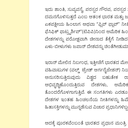
ಇದು ಶಾಂತಿ, ಸುವ್ಯವಸ್ಥೆ, ಪರಸ್ಪರ ಗೌರವ, ಪರಸ್ಪರ 
ದಮನಗೊಳಿಸುತ್ತದೆ ಎಂಬ ಆತಂಕ ಭಾರತ ಮತ್ತು ಜಪಾ
ಏಕಪಕ್ಷೀಯ ಹಿಂಲಾಗ ಅಥವಾ “ಫ್ಲಿಪ್ ಫ್ಲಾಪ್” ನೀ
ಫೆಸಿಫಿಕ್ ಫಾಟ್ರ್ನರ್ಶಿಪ್”(ಟಿಪಿಪಿ)ನಿಂದ ಅಮೆರಿಕ ಹಿಂ
ದೇಶಗಳನ್ನು ಪರೋಕ್ಷವಾಗಿ ಚೀನಾದ ತೆಕ್ಕೆಗೆ ನೀಡ
ಏಳು-ಬೀಳುಗಳು ಜಪಾನ್ ದೇಶವನ್ನು ಚಿಂತೆಗೀಡುಮಾ
ಇರಾನ್ ಮೇಲಿನ ನಿರ್ಬಂಧ, ಇತ್ತೀಚೆಗೆ ಭಾರತದ ಮೇಲ
ವಹಿವಾಟುಗಳ (ವಲ್ಡ್ ಟ್ರೇಡ್ ಆರ್ಗನೈಜೇಶನ್) ನಿಯಮ
ಅನುಸರಿಸುತ್ತಿರುವುದು ವಿಶ್ವದ ಬಹುತೇಕ ರ
ಅಭಿವೃದ್ಧಿಹೊಂದುತ್ತಿರುವ ದೇಶಗಳು, ಅಮೆರ
ತೊಂದರೆಗೊಳಗಾಗುತ್ತಿವೆ. ಈ ಸಂಗತಿಗಳು ಎರಡೂ ದೇಶಗ
ದೇಶಗಳ ಇಂತಹ ಹಿಂಚಲನೆಯ ನೀತಿಗಳನ್ನು ಹಿಮ್ಮೆಟ
ಹಿತಾಸಕ್ತಿಗಳನ್ನು ಮುನ್ನಡೆಸುವ ವಿಚಾರ ಪ್ರಧಾನಿಗಳಿ
ಅದಕ್ಕೆ ಪೂರಕವೆಂಬಂತೆ ಭಾರತದ ಪ್ರಧಾನ ಮಂತ್ರಿ