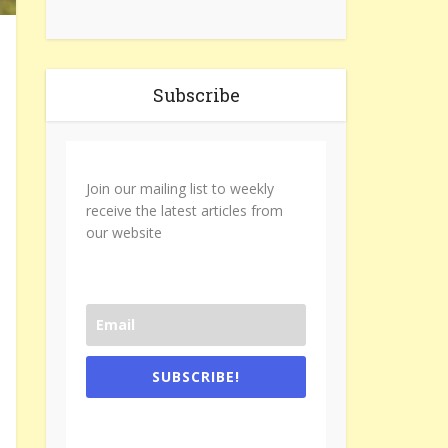
Subscribe
Join our mailing list to weekly
receive the latest articles from
our website
SUBSCRIBE!
One e-mail a week. We don't spam.
Don't forget to check the promotional
tab if you are using gmail.