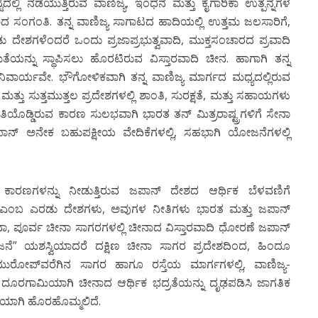
ಟದಲ್ಲಿ ನಡೆಯುತ್ತಿರುವ ವಾಣಿಜ್ಯ, ಇಂಧನ ಮತ್ತು ಕೈಗಾರಿಕಾ ಉತ್ಪನ್ನಗಳ
ದ ಸಂಗಂತಿ. ತನ್ನ ವಾಣಿಜ್ಯ ಸಾಗಾಟದ ಹಾದಿಯಲ್ಲಿ ಉತ್ತಮ ಜಲಸಾರಿಗೆ,
ದೇಶಗಳೆಂದರೆ ಒಂದು ಪ್ರಜಾಪ್ರಭುತ್ವವಾದಿ, ಮುಕ್ತಸಂಚಾರದ ಪ್ರವಾದಿ
ಯನ್ನು ಸ್ಥಾಪಿಸಲು ಹೊರಟಿರುವ ವಿಸ್ತಾರವಾದಿ ಚೀನ. ಹಾಗಾಗಿ ತನ್ನ
ನಿವಾರ್ಯವೇ. ಭೌಗೋಳಿಕವಾಗಿ ತನ್ನ ವಾಣಿಜ್ಯ ಮಾರ್ಗದ ಮಧ್ಯದಲ್ಲಿರುವ
ು ಸುತ್ತಮುತ್ತಲ ಪ್ರದೇಶಗಳಲ್ಲಿ ಶಾಂತಿ, ಸುರಕ್ಷತೆ, ಮತ್ತು ಸಹಾಯಗಳು
ತಿಯೊಡ್ಡಿರುವ ಕಾರಣ ಸುಲಭವಾಗಿ ಭಾರತ ತನ್ ಮಿತ್ರರಾಷ್ಟ್ರಗಳಿಗೆ ಸೇನಾ
ಜಪಾನ್ ಅನೇಕ ಬಹುಪಕ್ಷೀಯ ವೇದಿಕೆಗಳಲ್ಲಿ, ಸಹಭಾಗಿ ಯೋಜನೆಗಳಲ್ಲಿ
ರಣಗಳನ್ನು ನೀಡುತ್ತಿರುವ ಜಪಾನ್ ದೇಶದ ಆರ್ಥಿಕ ಬೆಳವಣಿಗೆ
ಮೆರಿಕ ಎಂಬ ಎರಡು ದೇಶಗಳು, ಅವುಗಳ ನೀತಿಗಳು ಭಾರತ ಮತ್ತು ಜಪಾನ್
್ಷಿಣ ಚೀನಾ, ಪೂರ್ವ ಚೀನಾ ಸಾಗರಗಳಲ್ಲಿ ಚೀನಾದ ವಿಸ್ತಾರವಾದಿ ಧೋರಣೆ ಜಪಾನ್
ಯೋಜನೆ” ಯಶಸ್ವಿಯಾದರೆ ದಕ್ಷಿಣ ಚೀನಾ ಸಾಗರ ಪ್ರದೇಶದಿಂದ, ಹಿಂದೂ
ರೋಪ್‍ವರೆಗಿನ ಸಾಗರ ಹಾಗೂ ರಸ್ತೆಯ ಮಾರ್ಗಗಳಲ್ಲಿ, ವಾಣಿಜ್ಯ-
ೆ. ದೂರಗಾಮಿಯಾಗಿ ಚೀನಾದ ಆರ್ಥಿಕ ಭದ್ರತೆಯನ್ನು ದೃಢಪಡಿಸಿ ಜಾಗತಿಕ
ಿ”ಯಾಗಿ ಹೊರಹೊಮ್ಮಲಿದೆ.