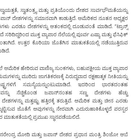
ಸ್ವಾಯತ್ತತೆ, ಸ್ವಾತಂತ್ರ್ಯ ಮತ್ತು ಪ್ರತಿಯೊಂದು ದೇಶದ ಸಾರ್ವಭೌಮತೆಯನ್ನು
ನ್ ದೇಶಗಳನ್ನು ಸಮಾನವಾಗಿ ಕಾಡುತ್ತಿದೆ. ಅಮೆರಿಕದ ನೂತನ ಅಧ್ಯಕ್ಷರ
ತಿಗಳು ಎರಡೂ ದೇಶಗಳನ್ನು ಆತಂಕದಲ್ಲಿ ದೂಡುವಂತೆ ಮಾಡಿದೆ. “ಟ್ರಾನ್ಸ್
ದೆ ಸರಿದಿದ್ದರಿಂದ ಮುಕ್ತ ವ್ಯಾಪಾರ ನೆಲೆಯಲ್ಲಿ ಪೂರ್ವ ಏಷ್ಯಾ ಮತ್ತು ಫೆಸಿಫಿಕ್
ಿದಂತಾಗಿದೆ. ಉತ್ತರ ಕೊರಿಯಾ ಜೊತೆಗಿನ ಮಾತುಕತೆಯಲ್ಲಿ ನಡೆಯುತ್ತಿರುವ
ಡಿದೆ.
ೆ ಅಮೆರಿಕ ಹೇರಿರುವ ವಾಣಿಜ್ಯ ಸುಂಕಗಳು, ಬಹುಪಕ್ಷೀಯ ಮುಕ್ತ ವ್ಯಾಪಾರ
ಗಳನ್ನು ಮುರಿದು ಜಾಗತಿಕರಣಕ್ಕೆ ವಿರುದ್ಧವಾದ ರಕ್ಷಣಾತ್ಮಕ ನೀತಿಯನ್ನು
ಾಷ್ಟ್ರಗಳಿಗೆ ಸಮಸ್ಯೆಯನ್ನುಂಟುಮಾಡಿದೆ. ಇದರಿಂದ ಭಾರತದಂತಹ
ಿಕವನ್ನು ನೆಚ್ಚಿಕೊಂಡ ಜಪಾನ್‍ನಂತಹ ಸಣ್ಣ ದೇಶಗಳು ಹೆಚ್ಚು
ಳನ್ನು ಮತ್ತಷ್ಟು ಹತ್ತಿರಕ್ಕೆ ತರುತ್ತಿವೆ. ಅಮೆರಿಕ ಮತ್ತು ಚೀನ ಎರಡು
್ಟಿಸುವ ಜೊತೆಗೆ ಅವುಗಳನ್ನು ನೇರವಾಗಿ ಎದುರುಹಾಕಿಕೊಳ್ಳದೆ ಪರಸ್ಪರ
ಬ್ಬರ ಮಾತುಕತೆಯಲ್ಲಿ ಪ್ರಮುಖ ಸ್ಥಾನಪಡೆಯಲಿದೆ.
 ನರೇಂದ್ರ ಮೋದಿ ಮತ್ತು ಜಪಾನ್ ದೇಶದ ಪ್ರಧಾನ ಮಂತ್ರಿ ಶಿಂಜೋ ಆಬೆ