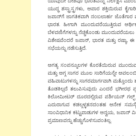
ಯಾವುದೇ ದೇಶವೂ ಭಾರತವನ್ನು ನಿರ್ಲಕ್ಷಿಸಿ ಮುಂದೆ
ಯುದ್ಧ ಶಸ್ತ್ರಾಸ್ತ್ರಗಳು, ಅಪಾರ ಶಕ್ತಿಯಿರುವ ಕೈಗ
ಜಪಾನ್‍ಗೆ ಜಾಗತಿಕವಾಗಿ ನಂಬಲಾರ್ಹ ಜೊತೆಗಾರ ಮತ
ಭಾರತ. ಹೀಗಾಗಿ ಮುಂದುವರೆಯುತ್ತಿರುವ ಆರ್ಥಿಕ
ಬೆಳವಣಿಗೆಗಳನ್ನು ನೆಚ್ಚಿಕೊಂಡು ಮುಂದುವರೆಯಲು 
ವಿಶೇಷವೆಂದರೆ ಜಪಾನ್, ಭಾರತ ಮತ್ತು ರಷ್ಯಾ, ಈ 
ಸಭೆಯನ್ನು ನಡೆಸುತ್ತಿದೆ.
ಅಗತ್ಯ ಸಂಪನ್ಮೂಲಗಳ ಕೊರತೆಯಿರುವ ಮುಂದುವರೆದ
ಮತ್ತು ಅಗ್ಗ ಸಾಗರ ಮೂಲ ಸಾರಿಗೆಯನ್ನೇ ಅವಲಂಬಿಸ
ವಹಿವಾಟುಗಳನ್ನು ಸಾಗರಮಾರ್ಗವಾಗಿ ಮತ್ತೊಂದು ತುದ
ತೊಡಕಿಲ್ಲದೆ ತಲುಪಿಸುವುದು ಎಂದರೆ ಭಗೀರಥ ಪ
ಕಿಲೋಮೀಟರ್ ದೂರದಲ್ಲಿರುವ ಪರ್ಶಿಯನ್ ಗಲ್ಫ್ ಭೂ
ಎದುರಾಗುವ ಕಡಲ್ಗಳ್ಳತನದಂತಹ ಅನೇಕ ಸಮಸ
ಸಾಂವಿಧಾನಿಕ ಕಟ್ಟುಪಾಡುಗಳ ಅನ್ವಯ, ಜಪಾನ್ ವಿದೇ
ಪ್ರಮಾಣವನ್ನು ಹೆಚ್ಚುಗೊಳಿಸುವಂತಿಲ್ಲ.