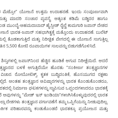
“ದೆಹಲಿ ಮೆಟ್ರೋ” ಯೋಜನೆ ಉತ್ತಮ ಉದಾಹರಣೆ. ಇಂದು ಸಂಪೂರ್ಣವಾಗಿ
 ಮತ್ತು ಮಾದರಿ ಸಂಚಾರ ವ್ಯವಸ್ಥೆ. ಅತ್ಯಂತ ಕಡಿಮೆ ಬಡ್ಡಿದರ ಹಾಗೂ
ಗೊಂಡ ಮುಂಬೈ-ಅಹಮದಾಬಾದ್ ಹೈಸ್ಪೀಡ್ ರೈಲ್ವೆ ಕಾಮಗಾರಿ ಜಪಾನ್ ದೇಶದ
 ಯೋಜನೆ ಭಾರತ-ಜಪಾನ್ ಸಹಭಾಗಿತ್ವಕ್ಕೆ ಮತ್ತೊಂದು ಉದಾಹರಣೆ. ಬುಲೆಟ್
ಿ ತೊಡಕಾಗುತ್ತಿದೆ ಮತ್ತು ನಿರೀಕ್ಷಿತ ವೇಗದಲ್ಲಿ ಈ ಯೋಜನೆ ಸಾಗುತ್ತಿಲ್ಲ
 5,500 ಕೋಟಿ ರೂಪಾಯಿಗಳ ಸಾಲವನ್ನು ಬಿಡುಗಡೆಗೊಳಿಸಿದೆ.
ಿಸ್ತುಗಳಲ್ಲಿ ಜಪಾನ್‍ನಿಂದ ಹೆಚ್ಚಿನ ಹೂಡಿಕೆ ಆಗುವ ನಿರೀಕ್ಷೆಯಿದೆ. ಆದರೆ
ರಜ್ಞಾನದ ಬಳಕೆ ಆಗುತ್ತಿದೆಯೇ ಹೊರತು “ಸಂಕೀರ್ಣ ತಂತ್ರಜ್ಞಾನಗಳ
 ವಿಚಾರ. ರೋಬೋಟಿಕ್ಸ್, ಕೃತಕ ಬುದ್ಧಿವಂತಿಕೆ, ಹೊಸಯುಗದ ರಕ್ಷಣಾ
ಾನದಲ್ಲಿದೆ. ಅಂತಹ ತಂತ್ರಜ್ಞಾನ ಆವಿಷ್ಕಾರಗಳನ್ನು ಭಾರತ ಕೊಂಡುಕೊಂಡರೂ,
ಲ್ಲಿ ನಿರ್ಮಾಣ ಘಟಕಗಳನ್ನು ಸ್ಥಾಪಿಸುವ ಒಪ್ಪಂದಗಳಾದರೂ ಭಾರತಕ್ಕೆ
ದರೆ ಅವುಗಳನ್ನು “ಮೇಡ್ ಇನ್ ಇಂಡಿಯಾ”ಗಳಾಗಿಸಿಕೊಳ್ಳುವುದರಲ್ಲಿ ಭಾರತ
ಲ್ಲಾ ದೇಶಗಳು ತಂತ್ರಜ್ಞಾನ ವರ್ಗಾವಣೆಗೆ ತಮ್ಮ ಒಪ್ಪಿಗೆಯನ್ನು ನೀಡುವುದಿಲ್ಲ.
ಾರ್ಕಿಕ ಪರಿಹಾರವನ್ನು ಕಂಡುಕೊಂಡರೆ ಭಾರತಕ್ಕೂ ಪ್ರಯೋಜನ ಮತ್ತು