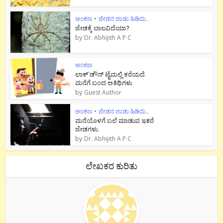
ಅಂಕಣ
•
ಜೇಡನ ಜಾಡು ಹಿಡಿದು..
ಜೇಡಕ್ಕೆ ಬಾಲವಿದೆಯಾ?
by
Dr. Abhijith A P C
ಅಂಕಣ
ಲಾಕ್`ಡೌನ್ ಟೈಮಲ್ಲಿ ಕರೆಯದೆ
ಮನೆಗೆ ಬಂದ ಅತಿಥಿಗಳು
by
Guest Author
ಅಂಕಣ
•
ಜೇಡನ ಜಾಡು ಹಿಡಿದು..
ಮನೆಯೊಳಗೆ ಬಲೆ ಮಾಡುವ ಇತರೆ
ಜೇಡಗಳು.
by
Dr. Abhijith A P C
ಲೇಖಕರ ಕುರಿತು