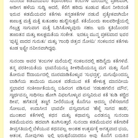
ಸುನಂದಾ ಕಡಮೆಯವರ ಕಥಾಸಂಕಲನ ‘ಕಂಬಗಳ ಮರೆಯಲ್ಲಿ’ ಪ್ರಕಟವಾಗಿ,
ಅದೀಗ ಹಳೆಯ ಸುದ್ದಿ. ಆದರೆ, ಕೆರೆಗೆ ಹರಿದು ಕೂಡುವ ಹೊಸ ನೀರಿನಂತೆ
ಇರುವ ಕಡಮೆಯವರ ಕತೆಗಳು ಕನ್ನಡಕತೆಗಳ ನಡುವೆ ಪ್ರತ್ಯೇಕವಾಗಿಯೇ
ಕಾಣುತ್ತ ಮತ್ತೆ ಮತ್ತೆ ಕುತೂಹಲ ಹುಟ್ಟಿಸುತ್ತವೆ. ಕತೆಯೊಂದು ಕಾಲಪರೀಕ್ಷೆಯಲ್ಲಿ
ಗೆಲ್ಲುತ್ತ ಸಾಗುವಾಗ ಮತ್ತೆ ಓದಿಸಿಕೊಳ್ಳುವುದು ಸಹಜ. ಇದು ಕೃತಿಯೊಂದರ
ತಾಜಾತನ ಮತ್ತು ಕಾಲಕ್ಷಮತೆಯ ಸಂಕೇತ. ಇದಕ್ಕೂ ಮುನ್ನ ಪ್ರಕಟವಾದ ಇವರ
‘ಪುಟ್ಟ ಪಾದದ ಗುರುತು’ ಮತ್ತು ‘ಗಾಂಧಿ ಚಿತ್ರದ ನೋಟು’ ಸಂಕಲನದ ಕತೆಗಳು
ಕೂಡ ಇಷ್ಟೇ ನವೀನವಾಗಿದ್ದವು.
ಸುನಂದಾ ಅವರ ‘ಕಂಬಗಳ ಮರೆಯಲ್ಲಿ’ ಸಂಕಲನದಲ್ಲಿ ಹದಿನೈದು ಕತೆಗಳಿವೆ.
ತನ್ನ ಪರಕೀಯತೆಯ ಭಾವನೆಯನ್ನೂ ಕೀಳರಿಮೆಯನ್ನೂ ಮಗ ಮತ್ತು ಸೊಸೆ
ತೋರುವ ಔದಾರ್ಯದಲ್ಲಿ ದೂರಮಾಡಿಕೊಳ್ಳುವ ‘ಸುಭದ್ರಕ್ಕ’, ಮಗುವೊಂದನ್ನು
ಬಾಡಿಗೆಯ ತಾಯಿಯ ಮೂಲಕ ಪಡೆಯುವ ಕತೆ ಹೇಳುತ್ತ ಮಾನವೀಯ
ಸ್ವಭಾವದ ಸಂಕೀರ್ಣತೆಯನ್ನು ಬಹಿರಂಗ ಪಡಿಸುವ ‘ನಡುಹಗಲಿನ ಮೌನ’,
ಸ್ವಾರ್ಥವನ್ನು ಸಾಧಿಸಲು ಹೋಗಿ ವಿಫಲಗೊಳ್ಳುವ ವಸ್ತುವಿರುವ ಕತೆ ‘ಕುಡಿ ಕಟ್ಟಿದ
ದೀಪ’, ಹಗೆತನಕ್ಕೆ ತಣ್ಣಗೆ ನೀರೆರೆಯುತ್ತ ಕೊನೆಗೂ ಅದನ್ನು ಬೆಳೆಸಲಾಗದೆ
ಸೋಲುವ, ಉದಾಸೀನ ಭಾವವೇ ವಸ್ತುವಾಗುವ ‘ಹೆಜ್ಜೆ ಸಾಗದ ಹಾದಿ’,
ಮುಂತಾದ ಕತೆಗಳಲ್ಲಿ ಕಥನ ಮತ್ತು ಕಥಾವಸ್ತು ಎರಡನ್ನೂ ಸುನಂದಾ
ಕಡಮೆಯವರು ಹದವಾಗಿ ತೂಗಿಸುತ್ತಾರೆ. ಸುನಂದಾ ಕಡಮೆಯವರ ಕತೆಗಾರಿಕೆ
ತೀವ್ರಗತಿಯಲ್ಲಿ ಬೆಳೆಯುವ ಕಥನವಲ್ಲ. ಅಂತಹ ಉತ್ಕರ್ಷಕ್ಕೆ ಅಗತ್ಯವಾದ ಭಯ,
ಆತಂಕ, ನೋವುಗಳು ಇಲ್ಲಿ ಇರುತ್ತವೆಯಾದರೂ ಅವು ಕೊನೆಗೆ ಬದುಕಿನ