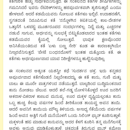
ಕತೆಗಾರಿಕೆ ಹೆಚ್ಚು ಸಾರ್ಥಕವೆನಿಸುತ್ತಿದೆ. ಈ ಸಂಕಲನದ ಕತೆಗಳ ಶೀರ್ಷಿಕೆಗಳನ್ನು
ಗಮನಿಸಿದರೆ ಇವರು ರೆಟರಿಕ್‌ಗಳನ್ನು ಹಠಪೂರ್ವಕವಾಗಿ ತ್ಯಜಿಸುತ್ತಾರೆ ಎಂದೂ
ಹೇಳಲಾರೆ. ಆದರೆ ಕಡಮೆಯವರು ಸೋಲುವ ಕತೆಗಳೂ ಇಲ್ಲಿವೆ. ಉದಾಹರಣೆಗೆ,
ಸ್ವಗತದಂತೆ ನಿರೂಪಿಸುವ ಕತೆ ‘ನನ್ನೊಳಗಿನ ಕಿಟಕಿ’ಯಲ್ಲಿ ಕಾಲ-ದೇಶಗಳ
ಒತ್ತಾಸೆಗೆ ಒಳಪಟ್ಟ ಮೂರ್ತರೂಪದ ಸಂದರ್ಭಗಳಿಲ್ಲ. ನಿದ್ದೆ ಮತ್ತು ಎಚ್ಚರಗಳ
ನಡುವೆ ಸಾಗುವ, ಅರ್ಥವನ್ನು ಸುಲಭಕ್ಕೆ ಬಿಟ್ಟುಕೊಡಲಾರದ ಇಂತಹ ಕತೆಗಳು
ಕಡಮೆಯವರ ಕೈಯಲ್ಲಿ ಸೋಲುತ್ತವೆ. ಭಾವುಕ ಕ್ಷಣವೊಂದರ
ಅನಿಸಿಕೆಯಂತಿರುವ ಕತೆ ‘ಏಳು ಬಣ್ಣ ಸೇರಿ’ ಕೂಡ ಈ ಕಾರಣಕ್ಕಾಗಿಯೇ
ನಿಸ್ಸಾರವೆನಿಸುತ್ತದೆ. ‘ಪೇಟೆ ಬಂಧನದೊಳಗೆ’ ಇಂತಹ ಮತ್ತೊಂದು ಕತೆ. ಈ
ಕತೆಗಳು ಅರ್ಥಪೂರ್ಣವಾದ ಯಾವ ನಿರೀಕ್ಷೆಗಳನ್ನೂ ಹುಟ್ಟಿಸುವುದಿಲ್ಲ.
ಈ ಸಂಕಲನದ ಅತ್ಯಂತ ಯಶಸ್ವೀ ಕಥೆ ‘ಸುದರ್ಶನ ಚಕ್ರ’. ಇದು ಕನ್ನಡದ
ಅಪೂರ್ವವಾದ ಕತೆಗಳೊಡನೆ ನಿಲ್ಲಬೇಕಾದದ್ದು. ಈ ಕತೆ ಕಾನು, ಗುಣಿ ಮತ್ತು
ಬಾಲು ಈ ಮೂರೇ ಪಾತ್ರಗಳಿಂದ ನಡೆಯುತ್ತದೆ. ಬಾಲ್ಯದಿಂದ ಬುದ್ಧಿಮಂಕನಾದ
ಕಾನು ನೋಡಲು ಚೆಲುವ. ಆದರೆ ತಲೆ-ಗಡ್ಡ ಬೋಳಿಸಿಕೊಳ್ಳದೆ ಊರ ಜನರಿಗೆ
ಅಕರಾಳ-ವಿಕರಾಳ ಕಾಣುವ ಮನುಷ್ಯ. ಊರ ಮಕ್ಕಳ ದೃಷ್ಟಿಯಲ್ಲಂತೂ ಕಾನು
ಒಬ್ಬ ಹುಚ್ಚ. ಕೆಲವು ವರ್ಷಗಳ ಹಿಂದೆ ತೀರಿಕೊಂಡ ತಾಯವ್ವ ಅವನ ತಾಯಿ.
ಆದರೆ ಅವನಿಗೆ ತಾಯಿಯ ಮೌಲ್ಯ ತಿಳಿಯದು. ಅಸಾಧ್ಯ ಸೆಕೆಯೆಂದು ವರ್ಷಗಳ
ಹಿಂದೆ ಅವನ ಅತ್ತಿಗೆ ಗುಣಿ ಮನೆಯೊಳಗೆ ಒಂದು ಸಿಲಿಂಗ್ ಫ್ಯಾನ್ ಕೂರಿಸುತ್ತಾಳೆ.
ಮಕ್ಕಳಂತೆ ಹಟ ಮಾಡುವ ಕಾನುವನ್ನು ಅದರ ಕೆಳಗೆ ಕೂರಿಸಿ ತನ್ನ ಮನೆಗೆಲಸಕ್ಕೆ
ಅವಳು ಅನುವು ಮಾಡಿಕೊಳ್ಳುತ್ತಾಳೆ. ಚಕ್ರದಂತೆ ತಿರುಗುವ ಫ್ಯಾನ್ ಕ್ರಮೇಣ