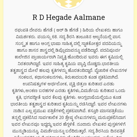
R D Hegade Aalmane
ರಘುಪತಿ ದೇವರು ಹೆಗಡೆ ( ಆರ್ ಡಿ ಹೆಗಡೆ ) ಹಿರಿಯ ಲೇಖಕರು ಹಾಗೂ
ವಿಮರ್ಶಕರು. ವಯಸ್ಸು 68. ಸದ್ಯ ಶಿರಸಿ ತಾಲೂಕಿನ ಆಲ್ಮನೆಯಲ್ಲಿ ವಾಸ.
ಸಂಸ್ಕೃತ ಹಾಗೂ ಆಂಗ್ಲ ಭಾಷಾ ಸಾಹಿತ್ಯ ದಲ್ಲಿ ಸ್ನಾತಕೋತ್ತರ ಪದವಿಯನ್ನು
ಹಾಗೂ ಶಾಸನ ಶಾಸ್ತ್ರದಲ್ಲಿ ಡಿಪ್ಲೊಮಾವನ್ನೂ ಪಡೆದಿದ್ದಾರೆ. ಪದವಿಪೂರ್ವ
ಕಾಲೇಜಿನ ಪ್ರಾಚಾರ್ಯರಾಗಿ ನಿವೃತ್ತಿ ಹೊಂದಿರುವ ಇವರು ಈಗ ಕೃಷಿಯಲ್ಲಿ
ನಿರತರಾಗಿದ್ದಾರೆ. ಇವರ ಸಾಹಿತ್ಯ ಕೃಷಿಯ ವ್ಯಾಪ್ತಿ ದೊಡ್ಡದು.ಭಾರತೀಯ
ತತ್ವಶಾಸ್ತ್ರದ ಮೇಲೆ ಹಲವು ಕೃತಿಗಳನ್ನು ಹೊರತಂದಿದ್ದಾರೆ. ವೈಚಾರಿಕ ಲೇಖನಗಳ
ಸಂಕಲನ, ಕಥಾಸಂಕಲನಗಳು, ಕಿರುಕಾದಂಬರಿ ಕೂಡ ಪ್ರಕಟವಾಗಿದೆ.
ಉಪನಿಷತ್ತುಗಳ ಅರ್ಥಲೋಕ, ವ್ಯಕ್ತಿ ಚಿತ್ರಣ ಕುರಿತಾದ ಎರಡು
ಕೃತಿಗಳು,ಅಂಕಣ ಬರಹಗಳ ಎರಡು ಕೃತಿಗಳು,ವಿಮರ್ಶೆಯ ಕುರಿತಾದ ಒಂದು
ಕೃತಿ, ಭಗವದ್ಗೀತೆ ಇವರ ಕೆಲವು ಕೃತಿಗಳು. ಆಂಗ್ಲಭಾಷೆಯಲ್ಲಿಯೂ ಕೂಡ
ಭಾರತೀಯ ತತ್ವಶಾಸ್ತ್ರದ ಕುರಿತಾದ ಕೃತಿಯನ್ನು ರಚಿಸಿದ್ದಾರೆ. ಇವರ ಲೇಖನಗಳು
ನಾಡಿನ ಎಲ್ಲ ಪ್ರಮುಖ ಪತ್ರಿಕೆಗಳಲ್ಲಿ ಪ್ರಕಟವಾಗಿವೆ. ಕಸ್ತೂರಿ ಮಾಸಪತ್ರಿಕೆಯು
ತನ್ನಲ್ಲಿ ಪ್ರಕಟಿಸಿದ ಸಾರ್ವಕಾಲಿಕ 20 ಶ್ರೇಷ್ಠ ಲೇಖನಗಳನ್ನು ಮರುಪ್ರಕಟಿಸಿದಾಗ
ಇವರ ಲೇಖನವೂ ಇದ್ದದ್ದು ಇವರ ಹೆಗ್ಗಳಿಕೆ. ನೂರಾರು ಲೇಖಕರ ಪುಸ್ತಕಗಳಿಗೆ
ಮುನ್ನುಡಿಯನ್ನೂ, ವಿಮರ್ಶೆಯನ್ನೂ ಬರೆದಿರುತ್ತಾರೆ. ಸದ್ಯ ಶಿರಸಿಯ ದಿನಪತ್ರಿಕೆ