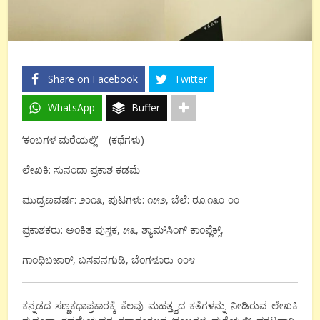
Share on Facebook
Twitter
WhatsApp
Buffer
‘ಕಂಬಗಳ ಮರೆಯಲ್ಲಿ’—(ಕಥೆಗಳು)
ಲೇಖಕಿ: ಸುನಂದಾ ಪ್ರಕಾಶ ಕಡಮೆ
ಮುದ್ರಣವರ್ಷ: ೨೦೧೩, ಪುಟಗಳು: ೧೫೨, ಬೆಲೆ: ರೂ.೧೩೦-೦೦
ಪ್ರಕಾಶಕರು: ಅಂಕಿತ ಪುಸ್ತಕ, ೫೩, ಶ್ಯಾಮ್‌ಸಿಂಗ್ ಕಾಂಪ್ಲೆಕ್ಸ್,
ಗಾಂಧಿಬಜಾರ್, ಬಸವನಗುಡಿ, ಬೆಂಗಳೂರು-೦೦೪
ಕನ್ನಡದ ಸಣ್ಣಕಥಾಪ್ರಕಾರಕ್ಕೆ ಕೆಲವು ಮಹತ್ತ್ವದ ಕತೆಗಳನ್ನು ನೀಡಿರುವ ಲೇಖಕಿ