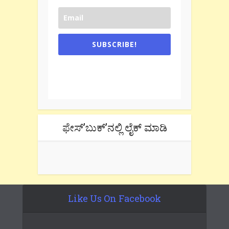
SUBSCRIBE!
One e-mail a week. We don't spam.
Don't forget to check the promotional
tab if you are using gmail.
ಫೇಸ್’ಬುಕ್’ನಲ್ಲಿ ಲೈಕ್ ಮಾಡಿ
Like Us On Facebook