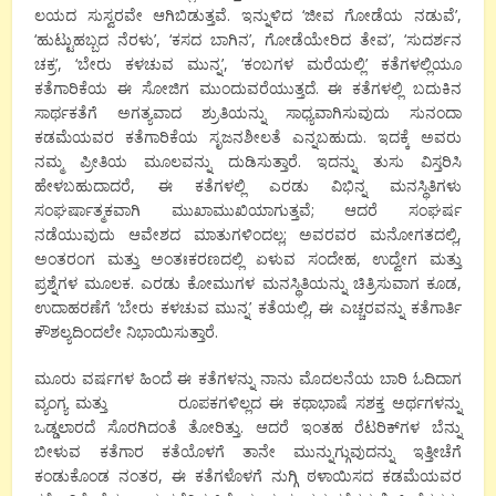
ಲಯದ ಸುಸ್ವರವೇ ಆಗಿಬಿಡುತ್ತವೆ. ಇನ್ನುಳಿದ ‘ಜೀವ ಗೋಡೆಯ ನಡುವೆ’,
‘ಹುಟ್ಟುಹಬ್ಬದ ನೆರಳು’, ‘ಕಸದ ಬಾಗಿನ’, ಗೋಡೆಯೇರಿದ ತೇವ’, ‘ಸುದರ್ಶನ
ಚಕ್ರ’, ‘ಬೇರು ಕಳಚುವ ಮುನ್ನ’, ‘ಕಂಬಗಳ ಮರೆಯಲ್ಲಿ’ ಕತೆಗಳಲ್ಲಿಯೂ
ಕತೆಗಾರಿಕೆಯ ಈ ಸೋಜಿಗ ಮುಂದುವರೆಯುತ್ತದೆ. ಈ ಕತೆಗಳಲ್ಲಿ ಬದುಕಿನ
ಸಾರ್ಥಕತೆಗೆ ಅಗತ್ಯವಾದ ಶ್ರುತಿಯನ್ನು ಸಾಧ್ಯವಾಗಿಸುವುದು ಸುನಂದಾ
ಕಡಮೆಯವರ ಕತೆಗಾರಿಕೆಯ ಸೃಜನಶೀಲತೆ ಎನ್ನಬಹುದು. ಇದಕ್ಕೆ ಅವರು
ನಮ್ಮ ಪ್ರೀತಿಯ ಮೂಲವನ್ನು ದುಡಿಸುತ್ತಾರೆ. ಇದನ್ನು ತುಸು ವಿಸ್ತರಿಸಿ
ಹೇಳಬಹುದಾದರೆ, ಈ ಕತೆಗಳಲ್ಲಿ ಎರಡು ವಿಭಿನ್ನ ಮನಸ್ಥಿತಿಗಳು
ಸಂಘರ್ಷಾತ್ಮಕವಾಗಿ ಮುಖಾಮುಖಿಯಾಗುತ್ತವೆ; ಆದರೆ ಸಂಘರ್ಷ
ನಡೆಯುವುದು ಆವೇಶದ ಮಾತುಗಳಿಂದಲ್ಲ; ಅವರವರ ಮನೋಗತದಲ್ಲಿ,
ಅಂತರಂಗ ಮತ್ತು ಅಂತಃಕರಣದಲ್ಲಿ ಏಳುವ ಸಂದೇಹ, ಉದ್ವೇಗ ಮತ್ತು
ಪ್ರಶ್ನೆಗಳ ಮೂಲಕ. ಎರಡು ಕೋಮುಗಳ ಮನಸ್ಥಿತಿಯನ್ನು ಚಿತ್ರಿಸುವಾಗ ಕೂಡ,
ಉದಾಹರಣೆಗೆ ‘ಬೇರು ಕಳಚುವ ಮುನ್ನ’ ಕತೆಯಲ್ಲಿ, ಈ ಎಚ್ಚರವನ್ನು ಕತೆಗಾರ್ತಿ
ಕೌಶಲ್ಯದಿಂದಲೇ ನಿಭಾಯಿಸುತ್ತಾರೆ.
ಮೂರು ವರ್ಷಗಳ ಹಿಂದೆ ಈ ಕತೆಗಳನ್ನು ನಾನು ಮೊದಲನೆಯ ಬಾರಿ ಓದಿದಾಗ
ವ್ಯಂಗ್ಯ ಮತ್ತು ರೂಪಕಗಳಿಲ್ಲದ ಈ ಕಥಾಭಾಷೆ ಸಶಕ್ತ ಅರ್ಥಗಳನ್ನು
ಒಡ್ಡಲಾರದೆ ಸೊರಗಿದಂತೆ ತೋರಿತ್ತು. ಆದರೆ ಇಂತಹ ರೆಟರಿಕ್‌ಗಳ ಬೆನ್ನು
ಬೀಳುವ ಕತೆಗಾರ ಕತೆಯೊಳಗೆ ತಾನೇ ಮುನ್ನುಗ್ಗುವುದನ್ನು ಇತ್ತೀಚೆಗೆ
ಕಂಡುಕೊಂಡ ನಂತರ, ಈ ಕತೆಗಳೊಳಗೆ ನುಗ್ಗಿ ಠಳಾಯಿಸದ ಕಡಮೆಯವರ