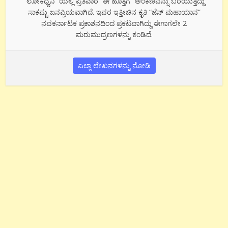
“ಲೋಕಧ್ವನಿ” ಯಲ್ಲಿ ಪ್ರತಿವಾರ “ಈ ಹೊತ್ತಿಗೆ” ಅಂಕಣವನ್ನು ಬರೆಯುತ್ತಿದ್ದು
ಸಾಕಷ್ಟು ಜನಪ್ರಿಯವಾಗಿದೆ. ಇವರ ಇತ್ತೀಚಿನ ಕೃತಿ “ಜೆನ್ ಮಹಾಯಾನ”
ನವಕರ್ನಾಟಕ ಪ್ರಕಾಶನದಿಂದ ಪ್ರಕಟವಾಗಿದ್ದು ಈಗಾಗಲೇ 2
ಮರುಮುದ್ರಣಗಳನ್ನು ಕಂಡಿದೆ.
ಎಲ್ಲಾ ಲೇಖನಗಳನ್ನು ನೋಡಿ