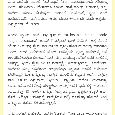
ಕಾರು ಮನೆಯ ಮುಂದೆ ನಿಂತಿರುತ್ತದೆ. ನೀವು ಮಾಡುತ್ತಿರುವುದು ಸರಿಯಲ್ಲ
ಎಂದು ಹೇಳುವರಿಲ್ಲ. ಹೇಳಿದರೂ ಕೇಳುವ ತಾಳ್ಮೆ ಇಂದಿನ ಜನಾಂಗಕ್ಕೆ ಇಲ್ಲ.
ಗಾದೆಯ ಮಾತು ಕೇಳುವುದು ಹಾಗಿರಲಿ ಮನೆಯಲ್ಲಿ ಸ್ವಂತ ತಂದೆ
ತಾಯಿಯೊಂದಿಗೆ ವಾಸಿಸುವುದು ಅವರ ಮಾತು ಕೇಳುವುದು ಇಂದು ಆಶ್ಚರ್ಯ
ಎನ್ನುವಂತಾಗಿದೆ. ಇರಲಿ
ಇಂದಿನ ಸ್ಪಾನಿಷ್ ಗಾದೆ ‘Hay que estirar los pies hasta donde
llegue la sabana’ (ಹಾಯ್ ಕೆ ಎಸ್ತಿರಾರ್ ಲಾಸ್ ಪಿಯೆಸ್ ಹಸ್ತ ದೊಂದೆ
ಯೇಗ ಲ ಸಬನ) ಸ್ಪೇನ್ ನಲ್ಲಿ ಅತ್ಯಂತ ಪ್ರಸಿದ್ಧಿ ಹೊಂದಿದ ಹಲವು ಗಾದೆಗಳಲ್ಲಿ
ಒಂದು. ಆದರೆ ವಿಪರ್ಯಾಸ ನೋಡಿ ಅಷ್ಟೊಂದು ಪ್ರಸಿದ್ಧ ಗಾದೆಯನ್ನ ಜನ
ಅಳವಡಿಸಿಕೊಳ್ಳಲು ವಿಫಲರಾಗಿದ್ದಾರೆ. ಈ ಗಾದೆಯನ್ನು ಸ್ಪಾನಿಷ್ ಜನತೆ ಪಾಲಿಸಿದ್ದೆ
ಆಗಿದ್ದಲ್ಲಿ, ಇಂದು ಸ್ಪೇನ್ ಅರ್ಥಿಕ ಸಂಕಷ್ಟಕ್ಕೆ ಒಳಗಾಗುತ್ತಿರಲಿಲ್ಲ. ಕೆಲವೊಂದು
ಗಾದೆಗಳು ನಮ್ಮ ಕನ್ನಡದಿಂದ ಯಥಾವತ್ತಾಗಿ ಸ್ಪ್ಯಾನಿಷ್ ಭಾಷೆಗೆ ಅನುವಾದ
ಮಾಡಿದ್ದಾರೇನೋ ಎನ್ನುವಷ್ಟು ಸಾಮ್ಯತೆ ಹೊಂದಿವೆ. ಕನ್ನಡದ ‘ಹಾಸಿಗೆ ಇದ್ದಷ್ಟು
ಕಾಲು ಚಾಚು’ ಎನ್ನುವುದು, ಇಂದಿನ ಸ್ಪ್ಯಾನಿಷ್ ಗಾದೆಯ ಯಥಾವತ್ತು
ಅನುವಾದ ಎಂದರೆ ನೀವು ಹುಬ್ಬೇರಿಸಬಹುದು; ಆದರೆ ಇದು ಸತ್ಯ. ಅನುವಾದ
ಯಥಾವತ್ತು ಸರಿ, ಅರ್ಥ? ಎನ್ನುವ ನಿಮ್ಮ ಇನ್ನೊಂದು ಪ್ರಶ್ನೆಗೂ ಉತ್ತರ ಅರ್ಥ
ಕೂಡ ಡಿಟ್ಟೋ! ಬದುಕಿನಲ್ಲಿ ಸಾಮ್ಯತೆಗಳ ಪಟ್ಟಿ ಮಾಡುತ್ತಾ ಹೋದರೆ ಅಲ್ಲಿ
ಇನ್ನೊಂದು ಪ್ರಪಂಚ ತೆಗೆದುಕೊಳ್ಳುತ್ತದೆ.
ಇನ್ನು ಇಂಗ್ಲಿಷ್ ಭಾಷಿಕರು, ಇದನ್ನೇ ‘Stretch Your Legs According to