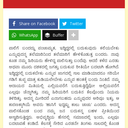
Share on Facebook
Twitter
WhatsApp
Buffer
ಪಾಲಿಗೆ ಬಂದದ್ದು ಪಂಚಾಮೃತ, ಇದ್ದಿದ್ದರಲ್ಲಿ ಬದುಕುವುದು ಕಲಿಯಬೇಕು
ಎನ್ನುವುದನ್ನ ತಲೆಮಾರಿನಿಂದ ತಲೆಮಾರಿಗೆ ಹೇಳಿಕೊಡುತ್ತ ಬಂದರು. ನಾವು
ಕೂಡ ನಮ್ಮ ಹಿರಿಯರು ಹೇಳಿದ್ದ ಪಾಲಿಸುತ್ತಾ ಬಂದೆವು. ಆದರೆ ಕಳೆದ ಎರಡು
ಅಥವಾ ಮೂರು ದಶಕದಲ್ಲಿ ಜಗತ್ತು ಬದುಕುವ ರೀತಿಯೇ ಬದಲಾಗಿ ಹೋಗಿದೆ.
ಇದ್ದಿದ್ದರಲ್ಲಿ ಬದುಕಬೇಕು ಎನ್ನುವ ಜಾಗದಲ್ಲಿ ಸಾಲ ಮಾಡಿಯಾದರೂ ಸರಿಯೇ
ಗಡಿಗೆ ತುಪ್ಪ ಮಾತ್ರ ಕುಡಿಯಲೇಬೇಕು ಎನ್ನುವ ಹಂತಕ್ಕೆ ಬಂದು ನಿಂತಿದೆ. ನಮ್ಮ
ಆದಾಯದ ಮಿತಿಯಲ್ಲಿ ಎಲ್ಲಿಯವರೆಗೆ ಬದುಕುತ್ತಿದ್ದೆವೋ ಅಲ್ಲಿಯವರೆಗೆ
ಎಲ್ಲವೂ ಚೆನ್ನಾಗಿತ್ತು. ನಮ್ಮ ಹಿರಿಯರಿಗೆ ಬದುಕಿನ ಕೆಲವೊಂದು ನಿಯಮ
ತಿಳಿದಿತ್ತು. ಅದನ್ನ ಮೀರಿದರೆ ಏನಾಗಬಹದು ಎನ್ನುವುದರ ಅರಿವೂ ಇತ್ತು. ಆ
ಕಾರಣಕ್ಕಾಗಿಯೆ ಅವರು ‘ಹಾಸಿಗೆ ಇದ್ದಷ್ಟು ಕಾಲು ಚಾಚು’ ಎಂದರು. ಅದನ್ನ
ಪಾಲಿಸಕೊಂಡ ಬಂದ ನಮ್ಮ ಜನ ಬದುಕನ್ನ ಬಹಳ ಪ್ರೀತಿಯಿಂದ
ಆಸ್ವಾದಿಸುತ್ತಿದ್ದರು. ಅಭಿವೃದ್ಧಿಯ ಹೆಸರಲ್ಲಿ ಸಮಾಜದಲ್ಲಿ ಇಂದು, ಎಲ್ಲವೂ
ಬದಲಾವಣೆ ಕಂಡಿದೆ. ಕೆಲಸಕ್ಕೆ ಸೇರಿದ ಎರಡನೇ ತಿಂಗಳು ಸಾಲದಲ್ಲಿ ಕೊಂಡ