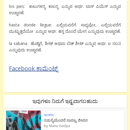
los pies: ಕಾಲುಗಳನ್ನ. ಕಾಲನ್ನ. ಎನ್ನುವ ಅರ್ಥ. ಲಾಸ್ ಪಿಯೆಸ್ ಎನ್ನುವ
ಉಚ್ಚಾರಣೆ.
hasta donde llegue: ಎಲ್ಲಿಯವರೆಗೆ ಸಾಧ್ಯವೋ, ಎಲ್ಲಿಯವರೆಗೆ
ಮುಟ್ಟುತ್ತದೆಯೋ ಎನ್ನುವ ಅರ್ಥ. ಹಸ್ತ ದೊಂದೆ ಯೇಗ ಎನ್ನುವುದು ಉಚ್ಚಾರಣೆ.
la sabana : ಹೊದ್ದಿಗೆ, ಶೀಟ್ ಅಥವಾ ಬೆಡ್ ಶೀಟ್ ಎನ್ನುವ ಅರ್ಥ. ಲ ಸಬನ
ಎನ್ನುವುದು ಉಚ್ಚಾರಣೆ.
Facebook ಕಾಮೆಂಟ್ಸ್
ಇವುಗಳೂ ನಿಮಗೆ ಇಷ್ಟವಾಗಬಹುದು
ಅಂಕಣ
ಸಮಸ್ಯೆಯೆಂದರೆ ಸಾವಲ್ಲ, ಜೀವನ
by
Manu Vaidya