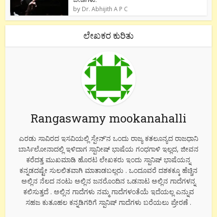
by
Dr. Abhijith A P C
ಲೇಖಕರ ಕುರಿತು
Rangaswamy mookanahalli
ಎರಡು ಸಾವಿರದ ಇಸವಿಯಲ್ಲಿ ಸ್ಪೇನ್’ನ ಒಂದು ರಾಜ್ಯ ಕತಲೂನ್ಯದ ರಾಜಧಾನಿ
ಬಾರ್ಸಿಲೋನಾದಲ್ಲಿ ಇಳಿದಾಗ ಸ್ಪಾನೀಷ್ ಭಾಷೆಯ ಗಂಧಗಾಳಿ ಇಲ್ಲದ, ಜೀವನ
ಕರೆದತ್ತ ಮುಖಮಾಡಿ ಹೊರಟ ಲೇಖಕರು ಇಂದು ಸ್ಪಾನಿಷ್ ಭಾಷೆಯನ್ನ
ಕನ್ನಡದಷ್ಟೇ ಸುಲಲಿತವಾಗಿ ಮಾತಾಡಬಲ್ಲರು . ಒಂದೂವರೆ ದಶಕಕ್ಕೂ ಹೆಚ್ಚಿನ
ಅಲ್ಲಿನ ನೆಲದ ನಂಟು ಅಲ್ಲಿನ ಜನರೊಂದಿನ ಒಡನಾಟ ಅಲ್ಲಿನ ಗಾದೆಗಳನ್ನ
ಕಲಿಸುತ್ತದೆ . ಅಲ್ಲಿನ ಗಾದೆಗಳು ನಮ್ಮ ಗಾದೆಗಳಂತೆಯೆ ಇದೆಯಲ್ಲ ಎನ್ನುವ
ಸಹಜ ಕುತೂಹಲ ಕನ್ನಡಿಗರಿಗೆ ಸ್ಪಾನಿಷ್ ಗಾದೆಗಳು ಬರೆಯಲು ಪ್ರೇರಣೆ .