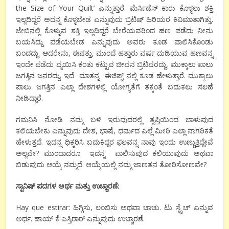
the Size of Your Quilt’ ಎನ್ನುತ್ತಾರೆ. ಮೆರ್ಸಿಡೆಸ್ ಕಾರು ಕೊಳ್ಳಲು ಶಕ್ತಿ
ಇಲ್ಲದಿದ್ದರೆ ಅದನ್ನ ಕೊಳ್ಳಬೇಡ ಎನ್ನುವುದು ಬ್ರಿಟಿಷ್ ಹಿರಿಯರ ಕಿವಿಮಾತಾಗಿತ್ತು.
ಜೇಬಿನಲ್ಲಿ ಕೊಳ್ಳುವ ಶಕ್ತಿ ಇಲ್ಲದಿದ್ದರೆ ಬೇರೆಯವರಿಂದ ಹಣ ಪಡೆದು ನೀನು
ಬಯಸಿದ್ದು ಪಡೆಯಬೇಡ ಎನ್ನುವುದು ಅವರು ಕೂಡ ಪಾಲಿಸಿಕೊಂಡು
ಬಂದದ್ದು. ಆದರೇನು, ಈವತ್ತು, ಮುಂದೆ ಹತ್ತಾರು ವರ್ಷ ದುಡಿಯುವ ಹಣವನ್ನ
ಇಂದೇ ಪಡೆದು ವ್ಯಯಿಸಿ ಕಂತು ಕಟ್ಟುವ ಜೀವನ ಬ್ರಿಟಿಷರದ್ದು, ಮುಕ್ಕಾಲು ಪಾಲು
ಜಗತ್ತಿನ ಜನರದ್ದು. ಇದೆ ಮಾತನ್ನ ಈಜಿಪ್ಟ್ ನಲ್ಲಿ ಕೂಡ ಹೇಳುತ್ತಾರೆ. ಮುಕ್ಕಾಲು
ಪಾಲು ಜಗತ್ತಿನ ಎಲ್ಲಾ ದೇಶಗಳಲ್ಲಿ ಯೋಗ್ಯತೆಗೆ ತಕ್ಕಂತೆ ಬದುಕಲು ಸಲಹೆ
ನೀಡಿದ್ದಾರೆ.
ಗಮನಿಸಿ ನೋಡಿ ನಮ್ಮ ಬಳಿ ಇರುವುದರಲ್ಲಿ ತೃಪ್ತಿಯಿಂದ ಬಾಳುವುದ
ಕಲಿಯಬೇಕು ಎನ್ನುವುದು ದೇಶ, ಭಾಷೆ, ಧರ್ಮದ ಎಲ್ಲೆ ಮೀರಿ ಎಲ್ಲಾ ನಾಗರಿಕತೆ
ಹೇಳುತ್ತದೆ. ಇದನ್ನ ಧಿಕ್ಕರಿಸಿ ಬದುಕಿದ್ದರ ಫಲವನ್ನ ನಾವು ಇಂದು ಉಣ್ಣುತ್ತಿದ್ದೇವೆ
ಅಲ್ಲವೇ? ಮುಂದಾದರೂ ಇದನ್ನ ಪಾಲಿಸುವುದ ಕಲಿಯುವುದು ಅಥವಾ
ಬಿಡುವುದು ಆಯ್ಕೆ ನಮ್ಮದೆ. ಆಯ್ಕೆಯಲ್ಲಿ ನಮ್ಮ ಜಾಣತನ ತೋರಿಸೋಣವೇ?
ಸ್ಪಾನಿಷ್
ಪದಗಳ
ಅರ್ಥ
ಮತ್ತು
ಉಚ್ಚಾರಣೆ
:
Hay que estirar: ಹಿಗ್ಗಿಸು, ಲಂಬಿಸು ಅಥವಾ ಚಾಚು. ಟು ಸ್ಟ್ರೆಚ್ ಎನ್ನುವ
ಅರ್ಥ. ಹಾಯ್ ಕೆ ಎಸ್ತಿರಾರ್ ಎನ್ನುವುದು ಉಚ್ಚಾರಣೆ.