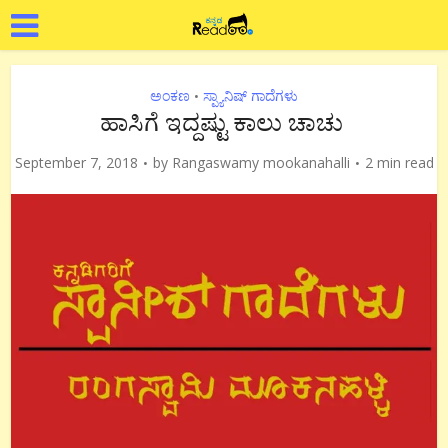
ಅಂಕಣ
ಸ್ಪ್ಯಾನಿಷ್ ಗಾದೆಗಳು
•
ಹಾಸಿಗೆ ಇದ್ದಷ್ಟು ಕಾಲು ಚಾಚು
September 7, 2018
by
Rangaswamy mookanahalli
2 min read