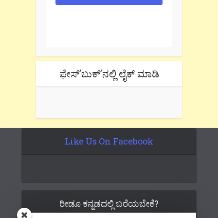
One e-mail a week. We don't spam.
Don't forget to check the promotional
tab if you are using gmail.
ಫೇಸ್’ಬುಕ್’ನಲ್ಲಿ ಲೈಕ್ ಮಾಡಿ
Like Us On Facebook
ರೀಡೂ ಕನ್ನಡದಲ್ಲಿ ಬರೆಯಬೇಕೆ?