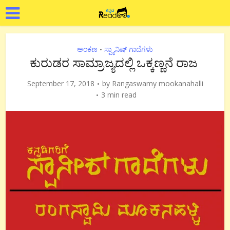
ಅಂಕಣ
ಸ್ಪ್ಯಾನಿಷ್ ಗಾದೆಗಳು
•
ಕುರುಡರ ಸಾಮ್ರಾಜ್ಯದಲ್ಲಿ ಒಕ್ಕಣ್ಣನೆ ರಾಜ
September 17, 2018
by
Rangaswamy mookanahalli
3 min read