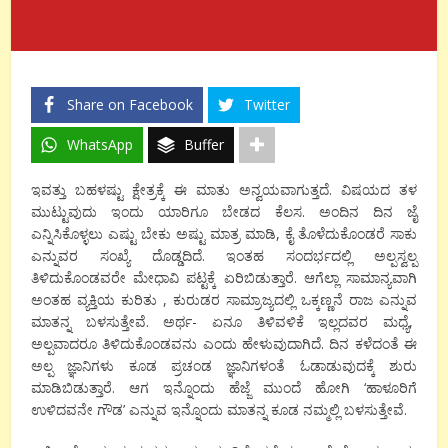
Share on Facebook
Twitter
WhatsApp
Buffer
ಇವತ್ತು ಬಹಳಷ್ಟು ಕ್ಷೇತ್ರಕ್ಕೆ ಈ ಮಾತು ಅನ್ವಯವಾಗುತ್ತದೆ. ವಿಷಯದ ತಳ
ಮುಟ್ಟುವುದು ಇಂದು ಯಾರಿಗೂ ಬೇಡದ ಕೆಲಸ. ಅಂದಿನ ದಿನ ಜೈ
ಎನ್ನಿಸಿಕೊಳ್ಳಲು ಎಷ್ಟು ಬೇಕು ಅಷ್ಟು ಮಾತ್ರ ಮಾಡಿ, ಕೈ ತೊಳೆದುಕೊಂಡರೆ ಸಾಕು
ಎನ್ನುವರ ಸಂಖ್ಯೆ ದೊಡ್ಡದಿದೆ. ಇಂತಹ ಸಂದರ್ಭದಲ್ಲಿ ಅಲ್ಪಸ್ವಲ್ಪ
ತಿಳಿದುಕೊಂಡವರೇ ಮೇಧಾವಿ ಪಟ್ಟಕ್ಕೆ ಏರಿಬಿಡುತ್ತಾರೆ. ಆಗೆಲ್ಲಾ ಸಾಮಾನ್ಯವಾಗಿ
ಅಂತಹ ವ್ಯಕ್ತಿಯ ಕುರಿತು , ಕುರುಡರ ಸಾಮ್ರಾಜ್ಯದಲ್ಲಿ ಒಕ್ಕಣ್ಣನೆ ರಾಜ ಎನ್ನುವ
ಮಾತನ್ನ ಬಳಸುತ್ತೇವೆ. ಅರ್ಥ- ಏನೂ ತಿಳಿವಳಿಕೆ ಇಲ್ಲದವರ ಮಧ್ಯೆ,
ಅಲ್ಪವಾದರೂ ತಿಳಿದುಕೊಂಡವನು ಎಂದು ಹೇಳುವುದಾಗಿದೆ. ದಿನ ಕಳೆದಂತೆ ಈ
ಅಲ್ಪ ಜ್ಞಾನಿಗಳು ಕೂಡ ಪ್ರಚಂಡ ಜ್ಞಾನಿಗಳಂತೆ ಓಡಾಡುವುದಕ್ಕೆ ಶುರು
ಮಾಡಿಬಿಡುತ್ತಾರೆ. ಆಗ ಇನ್ನೊಂದು ಹೆಜ್ಜೆ ಮುಂದೆ ಹೋಗಿ ‘ಹಾಳೂರಿಗೆ
ಉಳಿದವನೇ ಗೌಡ’ ಎನ್ನುವ ಇನ್ನೊಂದು ಮಾತನ್ನ ಕೂಡ ನಮ್ಮಲ್ಲಿ ಬಳಸುತ್ತೇವೆ.