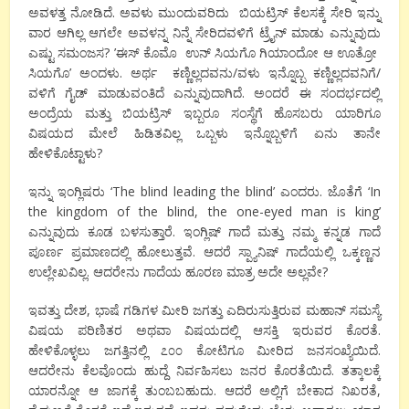
ಅವಳತ್ತ ನೋಡಿದೆ. ಅವಳು ಮುಂದುವರಿದು ಬಿಯಟ್ರಿಸ್ ಕೆಲಸಕ್ಕೆ ಸೇರಿ ಇನ್ನು
ವಾರ ಆಗಿಲ್ಲ ಆಗಲೇ ಅವಳನ್ನ ನಿನ್ನೆ ಸೇರಿದವಳಿಗೆ ಟ್ರೈನ್ ಮಾಡು ಎನ್ನುವುದು
ಎಷ್ಟು ಸಮಂಜಸ? ’ಈಸ್ ಕೊಮೊ ಉನ್ ಸಿಯಗೊ ಗಿಯಾಂದೋ ಆ ಊತ್ರೋ
ಸಿಯಗೊ’ ಅಂದಳು. ಅರ್ಥ ಕಣ್ಣಿಲ್ಲದವನು/ವಳು ಇನ್ನೊಬ್ಬ ಕಣ್ಣಿಲ್ಲದವನಿಗೆ/
ವಳಿಗೆ ಗೈಡ್ ಮಾಡುವಂತಿದೆ ಎನ್ನುವುದಾಗಿದೆ. ಅಂದರೆ ಈ ಸಂದರ್ಭದಲ್ಲಿ
ಅಂದ್ರೆಯ ಮತ್ತು ಬಿಯಟ್ರಿಸ್ ಇಬ್ಬರೂ ಸಂಸ್ಥೆಗೆ ಹೊಸಬರು ಯಾರಿಗೂ
ವಿಷಯದ ಮೇಲೆ ಹಿಡಿತವಿಲ್ಲ ಒಬ್ಬಳು ಇನ್ನೊಬ್ಬಳಿಗೆ ಏನು ತಾನೇ
ಹೇಳಿಕೊಟ್ಟಾಳು?
ಇನ್ನು ಇಂಗ್ಲಿಷರು ‘The blind leading the blind’ ಎಂದರು. ಜೊತೆಗೆ ‘In
the kingdom of the blind, the one-eyed man is king’
ಎನ್ನುವುದು ಕೂಡ ಬಳಸುತ್ತಾರೆ. ಇಂಗ್ಲಿಷ್ ಗಾದೆ ಮತ್ತು ನಮ್ಮ ಕನ್ನಡ ಗಾದೆ
ಪೂರ್ಣ ಪ್ರಮಾಣದಲ್ಲಿ ಹೋಲುತ್ತವೆ. ಆದರೆ ಸ್ಪ್ಯಾನಿಷ್ ಗಾದೆಯಲ್ಲಿ ಒಕ್ಕಣ್ಣನ
ಉಲ್ಲೇಖವಿಲ್ಲ. ಆದರೇನು ಗಾದೆಯ ಹೂರಣ ಮಾತ್ರ ಅದೇ ಅಲ್ಲವೇ?
ಇವತ್ತು ದೇಶ, ಭಾಷೆ ಗಡಿಗಳ ಮೀರಿ ಜಗತ್ತು ಎದಿರುಸುತ್ತಿರುವ ಮಹಾನ್ ಸಮಸ್ಯೆ
ವಿಷಯ ಪರಿಣಿತರ ಅಥವಾ ವಿಷಯದಲ್ಲಿ ಆಸಕ್ತಿ ಇರುವರ ಕೊರತೆ.
ಹೇಳಿಕೊಳ್ಳಲು ಜಗತ್ತಿನಲ್ಲಿ ೭೦೦ ಕೋಟಿಗೂ ಮೀರಿದ ಜನಸಂಖ್ಯೆಯಿದೆ.
ಆದರೇನು ಕೆಲವೊಂದು ಹುದ್ದೆ ನಿರ್ವಹಿಸಲು ಜನರ ಕೊರತೆಯಿದೆ. ತತ್ಕಾಲಕ್ಕೆ
ಯಾರನ್ನೋ ಆ ಜಾಗಕ್ಕೆ ತುಂಬಬಹುದು. ಆದರೆ ಅಲ್ಲಿಗೆ ಬೇಕಾದ ನಿಖರತೆ,