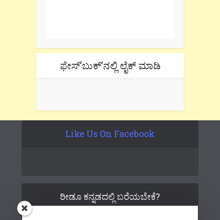
One e-mail a week. We don't spam.
Don't forget to check the promotional
tab if you are using gmail.
ಫೇಸ್’ಬುಕ್’ನಲ್ಲಿ ಲೈಕ್ ಮಾಡಿ
Like Us On Facebook
ರೀಡೂ ಕನ್ನಡದಲ್ಲಿ ಬರೆಯಬೇಕೆ?