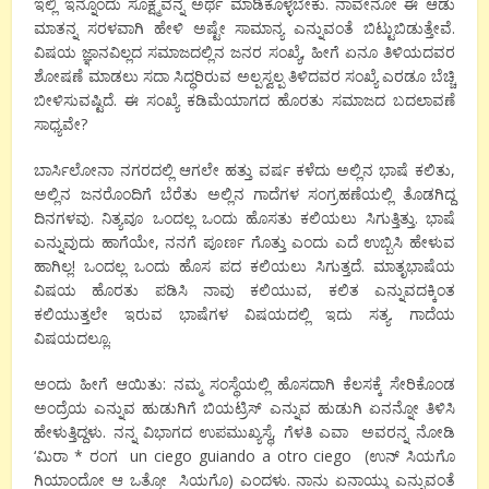
ಇಲ್ಲಿ ಇನ್ನೊಂದು ಸೂಕ್ಷ್ಮವನ್ನ ಅರ್ಥ ಮಾಡಿಕೊಳ್ಳಬೇಕು. ನಾವೇನೋ ಈ ಆಡು
ಮಾತನ್ನ ಸರಳವಾಗಿ ಹೇಳಿ ಅಷ್ಟೇ ಸಾಮಾನ್ಯ ಎನ್ನುವಂತೆ ಬಿಟ್ಟುಬಿಡುತ್ತೇವೆ.
ವಿಷಯ ಜ್ಞಾನವಿಲ್ಲದ ಸಮಾಜದಲ್ಲಿನ ಜನರ ಸಂಖ್ಯೆ, ಹೀಗೆ ಏನೂ ತಿಳಿಯದವರ
ಶೋಷಣೆ ಮಾಡಲು ಸದಾ ಸಿದ್ಧರಿರುವ ಅಲ್ಪಸ್ವಲ್ಪ ತಿಳಿದವರ ಸಂಖ್ಯೆ ಎರಡೂ ಬೆಚ್ಚಿ
ಬೀಳಿಸುವಷ್ಟಿದೆ. ಈ ಸಂಖ್ಯೆ ಕಡಿಮೆಯಾಗದ ಹೊರತು ಸಮಾಜದ ಬದಲಾವಣೆ
ಸಾಧ್ಯವೇ?
ಬಾರ್ಸಿಲೋನಾ ನಗರದಲ್ಲಿ ಆಗಲೇ ಹತ್ತು ವರ್ಷ ಕಳೆದು ಅಲ್ಲಿನ ಭಾಷೆ ಕಲಿತು,
ಅಲ್ಲಿನ ಜನರೊಂದಿಗೆ ಬೆರೆತು ಅಲ್ಲಿನ ಗಾದೆಗಳ ಸಂಗ್ರಹಣೆಯಲ್ಲಿ ತೊಡಗಿದ್ದ
ದಿನಗಳವು. ನಿತ್ಯವೂ ಒಂದಲ್ಲ ಒಂದು ಹೊಸತು ಕಲಿಯಲು ಸಿಗುತ್ತಿತ್ತು. ಭಾಷೆ
ಎನ್ನುವುದು ಹಾಗೆಯೇ, ನನಗೆ ಪೂರ್ಣ ಗೊತ್ತು ಎಂದು ಎದೆ ಉಬ್ಬಿಸಿ ಹೇಳುವ
ಹಾಗಿಲ್ಲ! ಒಂದಲ್ಲ ಒಂದು ಹೊಸ ಪದ ಕಲಿಯಲು ಸಿಗುತ್ತದೆ. ಮಾತೃಭಾಷೆಯ
ವಿಷಯ ಹೊರತು ಪಡಿಸಿ ನಾವು ಕಲಿಯುವ, ಕಲಿತ ಎನ್ನುವದಕ್ಕಿಂತ
ಕಲಿಯುತ್ತಲೇ ಇರುವ ಭಾಷೆಗಳ ವಿಷಯದಲ್ಲಿ ಇದು ಸತ್ಯ. ಗಾದೆಯ
ವಿಷಯದಲ್ಲೂ.
ಅಂದು ಹೀಗೆ ಆಯಿತು: ನಮ್ಮ ಸಂಸ್ಥೆಯಲ್ಲಿ ಹೊಸದಾಗಿ ಕೆಲಸಕ್ಕೆ ಸೇರಿಕೊಂಡ
ಅಂದ್ರೆಯ ಎನ್ನುವ ಹುಡುಗಿಗೆ ಬಿಯಟ್ರಿಸ್ ಎನ್ನುವ ಹುಡುಗಿ ಏನನ್ನೋ ತಿಳಿಸಿ
ಹೇಳುತ್ತಿದ್ದಳು. ನನ್ನ ವಿಭಾಗದ ಉಪಮುಖ್ಯಸ್ಥೆ, ಗೆಳತಿ ಎವಾ ಅವರನ್ನ ನೋಡಿ
‘ಮಿರಾ * ರಂಗ un ciego guiando a otro ciego (ಉನ್ ಸಿಯಗೊ
ಗಿಯಾಂದೋ ಆ ಒತ್ರೋ ಸಿಯಗೊ) ಎಂದಳು. ನಾನು ಏನಾಯ್ತು ಎನ್ನುವಂತೆ