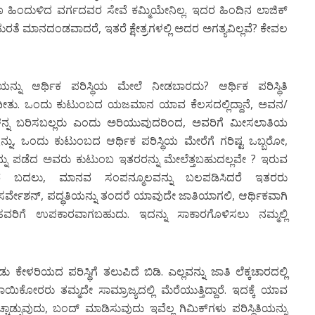
 ಹಿಂದುಳಿದ ವರ್ಗದವರ ಸೇವೆ ಕಮ್ಮಿಯೇನಿಲ್ಲ. ಇದರ ಹಿಂದಿನ ಲಾಜಿಕ್
ತುರತೆ ಮಾನದಂಡವಾದರೆ, ಇತರೆ ಕ್ಷೇತ್ರಗಳಲ್ಲಿ ಅದರ ಅಗತ್ಯವಿಲ್ಲವೆ? ಕೇವಲ
್ನು ಆರ್ಥಿಕ ಪರಿಸ್ಥಿಯ ಮೇಲೆ ನೀಡಬಾರದು? ಆರ್ಥಿಕ ಪರಿಸ್ಥಿತಿ
ೀತು. ಒಂದು ಕುಟುಂಬದ ಯಜಮಾನ ಯಾವ ಕೆಲಸದಲ್ಲಿದ್ದಾನೆ, ಅವನ/
ಳನ್ನ ಬರಿಸಬಲ್ಲರು ಎಂದು ಅರಿಯುವುದರಿಂದ, ಅವರಿಗೆ ಮೀಸಲಾತಿಯ
ನು, ಒಂದು ಕುಟುಂಬದ ಆರ್ಥಿಕ ಪರಿಸ್ಥಿಯ ಮೇರೆಗೆ ಗರಿಷ್ಟ ಒಬ್ಬರೋ,
ಅದನ್ನು ಪಡೆದ ಅವರು ಕುಟುಂಬ ಇತರರನ್ನು ಮೇಲೆತ್ತಬಹುದಲ್ಲವೇ ? ಇರುವ
ವದರ ಬದಲು, ಮಾನವ ಸಂಪನ್ಮೂಲವನ್ನು ಬಲಪಡಿಸಿದರೆ ಇತರರು
ಿಸರ್ವೇಶನ್, ಪದ್ಧತಿಯನ್ನು ತಂದರೆ ಯಾವುದೇ ಜಾತಿಯಾಗಲಿ, ಆರ್ಥಿಕವಾಗಿ
ವರಿಗೆ ಉಪಕಾರವಾಗಬಹುದು. ಇದನ್ನು ಸಾಕಾರಗೊಳಿಸಲು ನಮ್ಮಲ್ಲಿ
ಳರಿಯದ ಪರಿಸ್ಥಿಗೆ ತಲುಪಿದೆ ಬಿಡಿ. ಎಲ್ಲವನ್ನು ಜಾತಿ ಲೆಕ್ಕಚಾರದಲ್ಲಿ
ೋರರು ತಮ್ಮದೇ ಸಾಮ್ರಾಜ್ಯದಲ್ಲಿ ಮೆರೆಯುತ್ತಿದ್ದಾರೆ. ಇದಕ್ಕೆ ಯಾವ
ಾಡ್ಸುವುದು, ಬಂದ್ ಮಾಡಿಸುವುದು ಇವೆಲ್ಲ ಗಿಮಿಕ್‍ಗಳು ಪರಿಸ್ಥಿತಿಯನ್ನು