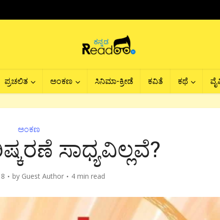
ಪ್ರಚಲಿತ
ಅಂಕಣ
ಸಿನಿಮಾ-ಕ್ರೀಡೆ
ಕವಿತೆ
ಕಥೆ
ವೈವ
ಅಂಕಣ
ಕರಣೆ ಸಾಧ್ಯವಿಲ್ಲವೆ?
18
by
Guest Author
4 min read