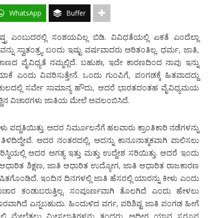
WhatsApp
Buffer
 ಎಂಬುದರಲ್ಲಿ ಸಂಶಯವಿಲ್ಲ ಬಿಡಿ. ವಿವಿಧತೆಯಲ್ಲಿ ಏಕತೆ ಎಂದೆಲ್ಲಾ
ು ಸ್ವಾತಂತ್ರ್ಯ ಬಂದು ಇಷ್ಟು ವರ್ಷವಾದರು ಅರಿತಂತಿಲ್ಲ. ಧರ್ಮ, ಜಾತಿ,
ಕಾಣದ ವೈವಿಧ್ಯತೆ ನಮ್ಮಲ್ಲಿದೆ. ಬಹುಶಃ, ಇದೇ ಕಾರಣದಿಂದ ನಾವು ಇನ್ನು
. ಯಾಕೆ ಎಂದು ವಿವರಿಸುತ್ತೇನೆ. ಒಂದು ಗುಂಪಿಗೆ, ಪಂಗಡಕ್ಕೆ ಹಿತವಾದದ್ದು
 ಕುಲದಲ್ಲಿ ಸರ್ವೇ ಸಾಮಾನ್ಯ ಹೌದು, ಆದರೆ ಭಾರತದಂತಹ ವೈವಿಧ್ಯಮಯ
 ಹೆಚ್ಚಿನ ವಿಚಾರಗಳು ಜಾತಿಯ ಮೇಲೆ ಅವಲಂಬಿಸಿದೆ.
ು ಪದ್ದತಿಯಿತ್ತು. ಅದರ ನಿರ್ಮೂಲನೆಗೆ ಹಲವಾರು ಕ್ರಾಂತಿಕಾರಿ ನಡೆಗಳನ್ನು
ಿಳಿದಿದ್ದೇವೆ. ಅದರ ನಂತರದಲ್ಲಿ, ಅದನ್ನು ಕಾನೂನಾತ್ಮಕವಾಗಿ ಪಾಲಿಸಲು
ಥಿಯಲ್ಲಿ ಅದರ ಅಗತ್ಯ ಇತ್ತು ಮತ್ತು ಉದ್ದೇಶ ಸರಿಯಿತ್ತು. ಆದರೆ ಇಂದು
 ಆಧಾರಿತ ಶಿಕ್ಷಣ, ಜಾತಿ ಆಧಾರಿತ ಉದ್ಯೋಗ, ಜಾತಿ ಆಧಾರಿತ ರಾಜಕಾರಣ
ಿತಗೊಂಡಿದೆ. ಇಂದಿನ ದಿನಗಳಲ್ಲಿ ಜಾತಿ ಹೆಸರಲ್ಲಿ ಯಾರನ್ನು ಕೀಳು ಎಂದು
ಿಚಾರ ಕಂಡುಬರುತ್ತಿಲ್ಲ. ಸಂಪೂರ್ಣವಾಗಿ ತೊಲಗಿದೆ ಎಂದು ಹೇಳಲು
ಗಿದೆ ಎನ್ನಬಹುದು. ಹಿಂದುಳಿದ ವರ್ಗ, ಪರಿಶಿಷ್ಟ ಜಾತಿ ಪಂಗಡ ಹೀಗೆ
ಲ್ಲಿ ಮೇಲೆತ್ತಲು ಮೀಸಲಾತಿಗಳನ್ನು ತಂದರು. ಅದೀಗ ಯಾವ ಸ್ವರೂಪ