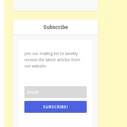
Subscribe
Join our mailing list to weekly
receive the latest articles from
our website
SUBSCRIBE!
One e-mail a week. We don't spam.
Don't forget to check the promotional
tab if you are using gmail.