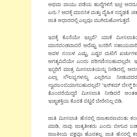
ಅಥವಾ ವಾಯು ಪಡೆಯ ಹುದ್ದೆಗಳಿಗೆ ಇಲ್ಲ! ಆದರೂ
ಏನು ? ಅದಕ್ಕೆ ಮಾನಸಿಕ ಮತ್ತು ದೈಹಿಕ ಸದೃಢತೆ. ಚ
ಜಾತಿ ಆಧಾರದಲ್ಲಿ ಎಲ್ಲವೂ ಮುಗಿದುಹೋಗುತ್ತದೆ.
ಇದಕ್ಕೆ ಕೊನೆಯೇ ಇಲ್ಲವೆ? ಯಾಕೆ ಮೀಸಲಾತಿಯನ
ಮಾನದಂಡವಾದರೆ ಅದೆಷ್ಟು ಜನರಿಗೆ ಸಹಾಯವಾದ
ಅವಳ ಸಂಬಳ ಎಷ್ಟು, ಎಷ್ಟರ ಮಟಿಗೆ ಖರ್ಚುಗ
ಅಗತ್ಯವಿದೆಯೇ ಎಂದು ಪರಿಗಣಿಸಬಹುದಲ್ಲವೇ. ಇನ್
ಇಬ್ಬರಿಗೆ ಮಾತ್ರ ಮೀಸಲಾತಿಯನ್ನು ನೀಡಿದಲ್ಲಿ, 
ಎಲ್ಲಾ ಸೌಲಭ್ಯಗಳನ್ನು ಎಲ್ಲರಿಗೂ ನೀಡು
ಸ್ವಾವಲಂಬಿಯಾಗಬಹುದಲ್ಲವೆ? ‘ಇನ್‍ಕಮ್ ಬೇಸ್ಡ್ ರ
ತೊಂದರೆಯಿದ್ದರೆ ಮೀಸಲಾತಿ ನೀಡಿದರೆ ಅಂತಹ
ಇಚ್ಛಾಶಕ್ತಿಯ ಕೊರತೆ ಬಿಟ್ಟರೆ ಬೇರೇನಿಲ್ಲ ಬಿಡಿ.
ಜಾತಿ ಮೀಸಲಾತಿ ಹೆಸರಲ್ಲಿ ರಾಜಕಾರಣವಂತು ಕಂಡು ಕೇ
ಮಾಡಿ, ನಾವು ಜಾತ್ಯತೀತರು ಎಂದು ಬೀಗುವ ಬಡಾಯಿಕ
ರಾಜಕೀಯ ಪಕ್ಷವೂ ಹೊರತಲ್ಲ. ಜಾತಿ ಹೆಸರಲ್ಲಿ ಕಚ್ಚ