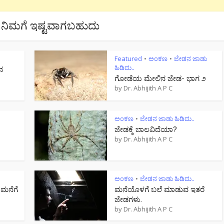
ನಿಮಗೆ ಇಷ್ಟವಾಗಬಹುದು
Featured
ಅಂಕಣ
ಜೇಡನ ಜಾಡು
•
•
ಹಿಡಿದು..
ನ
ಗೋಡೆಯ ಮೇಲಿನ ಜೇಡ- ಭಾಗ ೨
by
Dr. Abhijith A P C
ಅಂಕಣ
ಜೇಡನ ಜಾಡು ಹಿಡಿದು..
•
ಜೇಡಕ್ಕೆ ಬಾಲವಿದೆಯಾ?
by
Dr. Abhijith A P C
ಅಂಕಣ
ಜೇಡನ ಜಾಡು ಹಿಡಿದು..
•
 ಮನೆಗೆ
ಮನೆಯೊಳಗೆ ಬಲೆ ಮಾಡುವ ಇತರೆ
ಜೇಡಗಳು.
by
Dr. Abhijith A P C