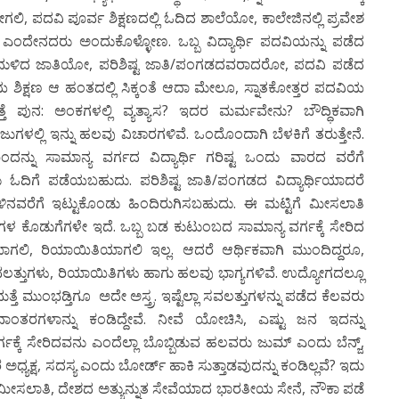
 ಪದವಿ ಪೂರ್ವ ಶಿಕ್ಷಣದಲ್ಲಿ ಓದಿದ ಶಾಲೆಯೋ, ಕಾಲೇಜಿನಲ್ಲಿ ಪ್ರವೇಶ
್ತು ಎಂದೇನದರು ಅಂದುಕೊಳ್ಳೋಣ. ಒಬ್ಬ ವಿದ್ಯಾರ್ಥಿ ಪದವಿಯನ್ನು ಪಡೆದ
ಹಿಂದುಳಿದ ಜಾತಿಯೋ, ಪರಿಶಿಷ್ಟ ಜಾತಿ/ಪಂಗಡದವರಾದರೋ, ಪದವಿ ಪಡೆದ
ಶಿಕ್ಷಣ ಆ ಹಂತದಲ್ಲಿ ಸಿಕ್ಕಂತೆ ಆದಾ ಮೇಲೂ, ಸ್ನಾತಕೋತ್ತರ ಪದವಿಯ
ತ್ತೆ ಪುನ: ಅಂಕಗಳಲ್ಲಿ ವ್ಯತ್ಯಾಸ? ಇದರ ಮರ್ಮವೇನು? ಬೌದ್ಧಿಕವಾಗಿ
ಳಲ್ಲಿ ಇನ್ನು ಹಲವು ವಿಚಾರಗಳಿವೆ. ಒಂದೊಂದಾಗಿ ಬೆಳಕಿಗೆ ತರುತ್ತೇನೆ.
ಂದನ್ನು ಸಾಮಾನ್ಯ ವರ್ಗದ ವಿದ್ಯಾರ್ಥಿ ಗರಿಷ್ಟ ಒಂದು ವಾರದ ವರೆಗೆ
ು ಓದಿಗೆ ಪಡೆಯಬಹುದು. ಪರಿಶಿಷ್ಟ ಜಾತಿ/ಪಂಗಡದ ವಿದ್ಯಾರ್ಥಿಯಾದರೆ
ಂಗಳಿನವರೆಗೆ ಇಟ್ಟುಕೊಂಡು ಹಿಂದಿರುಗಿಸಬಹುದು. ಈ ಮಟ್ಟಿಗೆ ಮೀಸಲಾತಿ
ಶಿಪ್‍ಗಳ ಕೊಡುಗೆಗಳೇ ಇದೆ. ಒಬ್ಬ ಬಡ ಕುಟುಂಬದ ಸಾಮಾನ್ಯ ವರ್ಗಕ್ಕೆ ಸೇರಿದ
ಾಗಲಿ, ರಿಯಾಯಿತಿಯಾಗಲಿ ಇಲ್ಲ. ಆದರೆ ಆರ್ಥಿಕವಾಗಿ ಮುಂದಿದ್ದರೂ,
ಸವಲತ್ತುಗಳು, ರಿಯಾಯಿತಿಗಳು ಹಾಗು ಹಲವು ಭಾಗ್ಯಗಳಿವೆ. ಉದ್ಯೋಗದಲ್ಲೂ
ತೆ ಮುಂಭಡ್ತಿಗೂ ಅದೇ ಅಸ್ತ್ರ. ಇಷ್ಟೆಲ್ಲಾ ಸವಲತ್ತುಗಳನ್ನು ಪಡೆದ ಕೆಲವರು
ವಾಂತರಗಳಾನ್ನು ಕಂಡಿದ್ದೇವೆ. ನೀವೆ ಯೋಚಿಸಿ, ಎಷ್ಟು ಜನ ಇದನ್ನು
ಕ್ಕೆ ಸೇರಿದವನು ಎಂದೆಲ್ಲಾ ಬೊಬ್ಬಿಡುವ ಹಲವರು ಜುಮ್ ಎಂದು ಬೆನ್ಜ್,
ಧ್ಯಕ್ಷ, ಸದಸ್ಯ ಎಂದು ಬೋರ್ಡ್ ಹಾಕಿ ಸುತ್ತಾಡವುದನ್ನು ಕಂಡಿಲ್ಲವೆ? ಇದು
ೀಸಲಾತಿ, ದೇಶದ ಅತ್ಯುನ್ನುತ ಸೇವೆಯಾದ ಭಾರತೀಯ ಸೇನೆ, ನೌಕಾ ಪಡೆ