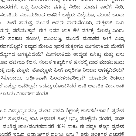
ಣೆಗೆ, ಒಬ್ಬ ಹಿಂದುಳಿದ ವರ್ಗಕ್ಕೆ ಸೇರಿದ ಹುಡುಗ ಶಾಲೆಗೆ ಸೇರಿ,
 ಮೀಸಲಾತಿಯ ಸಹಾಯದಿಂದ ಆತನಿಗೆ ಒಳ್ಳೆಯ ವಿದ್ಯೆಯೂ, ಮುಂದೆ ಒಂದು
. ಹೀಗೆ ಸಾಗುತ್ತ, ಮುಂದೆ ಅವನು ಮದುವೆಯಾಗಿ, ಮಕ್ಕಳಾಗಿ ಸುಖ
ಿಯನ್ನು ಪಡೆಯುತ್ತಾನೆ. ಈಗ ಇವನ ಜಾತಿ ಕೆಳ ವರ್ಗಕ್ಕೆ ಸೇರಿದ್ದು ಎಂದು
್ಲವೆ? ಸರಕಾರಿ ಸಂಬಳ, ಮುಂಬಡ್ತಿ, ಮುಂದೆ ಮಸಾಶನ ಹೀಗೆ ಎಲ್ಲಾ
ಾರವಗಲಿಲ್ಲವೆ? ಇಷ್ಟಾದ ಮೇಲೂ ಇವನ ಮಕ್ಕಳಿಗೂ ಮೀಸಲಾತಿಯ ಮೇರೆಗೆ
ದ್ಯೋಗದ ಅಗತ್ಯವಿದೆಯೆ? ಮೀಸಲಾತಿಯ ಉದ್ದೇಶ ಏನಿತ್ತು ಮತ್ತು ಏನು
 ಯಾವ ದರ್ಜೆಯ ಕೆಲಸ, ಸಂಬಳ ಇತ್ಯಾದಿಗಳ ಹೆಸರಲ್ಲಿ ವಾದ ಮಾಡಬಹುದು
ಮತ್ತೆ, ಮಕ್ಕಳು, ಮೊಮ್ಮಕ್ಕಳು ಹೀಗೆ ಎಲ್ಲರಿಗೂ ನೀಡುವ ಅಗತ್ಯವಿದೆಯೆ?
ನಿಸಿಕೊಂಡರು, ಆರ್ಥಿಕವಾಗಿ ಹಿಂದುಳಿದವರಿಲ್ಲವೆ? ಯಾವುದೇ ರೀತಿಯ
ಲ್ಲೆ ಎಷ್ಟೋ ಜನರಿಲ್ಲವೆ? ಇದನ್ನು ಯೋಚಿಸಿದರೆ ಜಾತಿ ಆಧಾರಿತ ಮೀಸಲಾತಿ
ಮೀಸಲಾತಿಯ ವಿಷಾದಕರ ಸಂಗತಿ.
ು.ಸಿ ವಿದ್ಯಾಭ್ಯಾಸವನ್ನು ಮುಗಿಸಿ ಪದವಿ ಶಿಕ್ಷಣಕ್ಕೆ ಕಾಲಿಡಬೇಕಾದರೆ ಪ್ರವೇಶ
ರ್ಜಿ ಶುಲ್ಕದಲ್ಲೂ ಜಾತಿ ಆಧಾರಿತ ಶುಲ್ಕ! ಇನ್ನು ಪರೀಕ್ಷೆಯ ನಂತರ, ಪಾಸ್
, ಪರಿಶಿಷ್ಟ ಜಾತಿ/ಪಂಗಡವಾದರೆ 40% ಸಾಕು. ಈ ಪದ್ದತಿ ಹೆಚ್ಚಿನ ಪ್ರವೇಶ
ೊಂದರೆ ಇರುವ ವಿಧ್ಯಾರ್ಥಿಗಳ ಪರಿಸ್ಥಿತಿ ಏನು ? ಇನ್ನು ಅಂಕಗಳ ವಿಚಾರಕ್ಕೆ