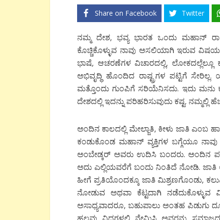
Share on Facebook
Twitter
ನಮ್ಮ ದೇಶ, ಭವ್ಯ ಭಾರತ ಒಂದು ಮಹಾನ್ ರಾಷ್ತ್ರ
ಕೊಚ್ಚಿಕೊಳ್ಳುವ ನಾವು ಅಸಲಿಯಾಗಿ ಇರುವ ವಿಷಯವನ್ನ
ಭಾಷೆ, ಆಚರಣೆಗಳ ವಿಚಾರದಲ್ಲಿ, ಲೋಕದಲ್ಲೆಲ್ಲೂ 
ಅಭಿವೃದ್ಧಿ ಹೊಂದಿದ ರಾಷ್ಟ್ರಗಳ ಪಟ್ಟಿಗೆ ಸೇರಿಲ್ಲ
ಮತ್ತೊಂದು ಗುಂಪಿಗೆ ಸರಿಯೆನಿಸದು. ಇದು ಮನು
ದೇಶದಲ್ಲಿ ಇದನ್ನು ಪರಿಹರಿಸುವುದು ಕಷ್ಟ. ನಮ್ಮಲ್ಲಿ
ಅಂದಿನ ಕಾಲದಲ್ಲಿ ಮೇಲ್ಜಾತಿ, ಕೀಳು ಜಾತಿ ಎಂಬ ಹಾಳ
ಕಂಡುಕೊಂಡ ಮಹಾನ್ ವ್ಯಕ್ತಿಗಳ ಬಗ್ಗೆಯೂ ನಾವು ತ
ಅಂಬೇಡ್ಕರ್ ಅವರು ಉದಿಸಿ ಬಂದರು. ಅಂದಿನ ಪರಿಸ್
ಅದು ಎಲ್ಲಿಯವರೆಗೆ ಬಂದು ನಿಂತಿದೆ ನೋಡಿ. ಜಾತಿ
ಹೀಗೆ ಪ್ರತಿಯೊಂದಕ್ಕೂ ಜಾತಿ ಮಿಶ್ರಣಗೊಂಡು, ಕಲುಷ
ನೋಡುವ ಅಥವಾ ಕೆಟ್ಟದಾಗಿ ನಡೆದುಕೊಳ್ಳುವ ವ
ಅಸಾಧ್ಯವಾದರೂ, ಬಹುಪಾಲು ಅಂತಹ ಪಿಡುಗು ದೂರವಾ
ಹಲವು ವಿಧಗಳಲ್ಲಿ ನೇಮಿಸಿ ಅವರನ್ನು ಸಮಾಜದ