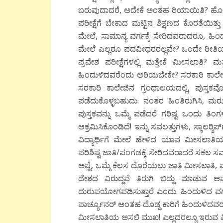
ಬರುವುದಾದರೆ, ಅದೇಕೆ ಅಂತಹ ರಿಯಾಯಿತಿ? ಹೋಗಲಿ,
ಪರೀಕ್ಷೆಗೆ ಬೇಕಾದ ಮಟ್ಟಿನ ಶಿಕ್ಷಣದ ಕೊರತೆಯಿತ
ಮೇಲೆ, ಸಾಮಾನ್ಯ ವರ್ಗಕ್ಕೆ ಸೇರಿದವರಾದರೂ, 
ಮೇಲೆ ಎಲ್ಲರೂ ಪದವೀಧರರಲ್ಲವೇ? ಒಂದೇ ರೀತಿಯ 
ಪ್ರವೇಶ ಪರೀಕ್ಷೆಗಳಲ್ಲಿ ಮತ್ತೇಕೆ ಮೀಸಲಾತಿ? ಮ
ಹಿಂದುಳಿದವರೆಂದು ಅರಿಯಬೇಕೇ? ಸರಕಾರಿ ಕಾಲೇಜುಗ
ಸರಕಾರಿ ಕಾಲೇಜಿನ ಗ್ರಂಥಾಲಯದಲ್ಲಿ, ಪುಸ್ತಕವೊ
ಪಡೆದುಕೊಳ್ಳಬಹುದು. ನಂತರ ಹಿಂತಿರುಗಿಸಿ, ಮರ
ಪುಸ್ತಕವನ್ನು ಒಮ್ಮೆ ಪಡೆದರೆ ಗರಿಷ್ಟ ಒಂದು ತಿ
ಆಕ್ರಮಿಸಿಕೊಂಡಿದೆ! ಇನ್ನು ಸವಲತ್ತುಗಳು, ಸ್ಕಾಲರ್‍
ವಿದ್ಯಾರ್ಥಿಗೆ ಮೇಲೆ ಹೇಳಿದ ಯಾವ ಮೀಸಲಾತಿಯ
ಪರಿಶಿಷ್ಟ ಜಾತಿ/ಪಂಗಡಕ್ಕೆ ಸೇರಿದವರಾದರೆ ಸಕಲ 
ಅಷ್ಟೆ, ಒಮ್ಮೆ ಕೆಲಸ ದೊರೆಯಲು ಜಾತಿ ಮೀಸಲಾತಿ, ಮತ್
ದೇಶದ ವಿರುದ್ದವೆ ತಿರುಗಿ ಬಿದ್ದು ಮಾಡುವ ಅ
ದುರುಪಯೋಗಪಡಿಸುತ್ತಾರೆ ಎಂದು. ಹಿಂದುಳಿದ ವರ್ಗ
ಪಾರ್ಚ್ಯೂನರ್ ಅಂತಹ ದೊಡ್ದ ಕಾರಿಗೆ ಹಿಂದುಳಿದವರ ಅ
ಮೀಸಲಾತಿಯ ಅಸಲಿ ಮುಖ! ಎಲ್ಲದರಲ್ಲೂ ಇರುವ ಮ