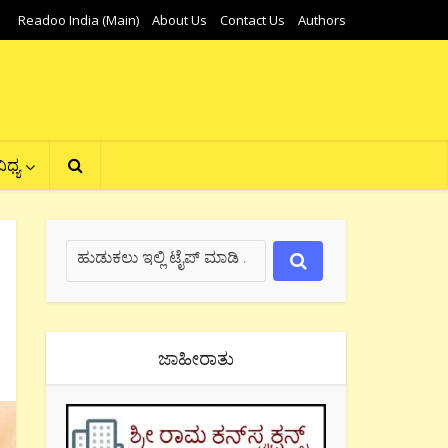
Readoo India (Main)
About Us
Contact Us
Authors
ಿಧ್ಯ
ಜಾಹೀರಾತು