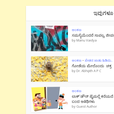
ಇವುಗಳೂ 
ಅಂಕಣ
ಸಮಸ್ಯೆಯೆಂದರೆ ಸಾವಲ್ಲ, ಜೀವ
by
Manu Vaidya
ಅಂಕಣ
ಜೇಡನ ಜಾಡು ಹಿಡಿದು..
•
ಗೋಡೆಯ ಮೇಲೊಂದು ಚಕ್ರ
by
Dr. Abhijith A P C
ಅಂಕಣ
ಲಾಕ್`ಡೌನ್ ಟೈಮಲ್ಲಿ ಕರೆಯದೆ
ಬಂದ ಅತಿಥಿಗಳು
by
Guest Author