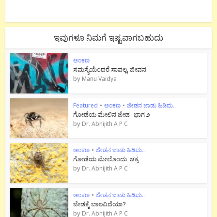
ಇವುಗಳೂ ನಿಮಗೆ ಇಷ್ಟವಾಗಬಹುದು
ಅಂಕಣ
ಸಮಸ್ಯೆಯೆಂದರೆ ಸಾವಲ್ಲ, ಜೀವನ
by
Manu Vaidya
Featured
•
ಅಂಕಣ
•
ಜೇಡನ ಜಾಡು ಹಿಡಿದು..
ಗೋಡೆಯ ಮೇಲಿನ ಜೇಡ- ಭಾಗ ೨
by
Dr. Abhijith A P C
ಅಂಕಣ
•
ಜೇಡನ ಜಾಡು ಹಿಡಿದು..
ಗೋಡೆಯ ಮೇಲೊಂದು ಚಕ್ರ
by
Dr. Abhijith A P C
ಅಂಕಣ
•
ಜೇಡನ ಜಾಡು ಹಿಡಿದು..
ಜೇಡಕ್ಕೆ ಬಾಲವಿದೆಯಾ?
by
Dr. Abhijith A P C