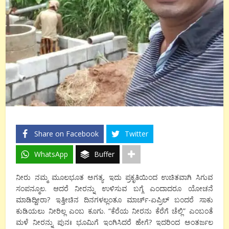
Share on Facebook
Twitter
WhatsApp
Buffer
ನೀರು ನಮ್ಮ ಮೂಲಭೂತ ಅಗತ್ಯ. ಇದು ಪ್ರಕೃತಿಯಿಂದ ಉಚಿತವಾಗಿ ಸಿಗುವ
ಸಂಪನ್ಮೂಲ. ಆದರೆ ನೀರನ್ನು ಉಳಿಸುವ ಬಗ್ಗೆ ಎಂದಾದರೂ ಯೋಚನೆ
ಮಾಡಿದ್ದೀರಾ? ಇತ್ತೀಚಿನ ದಿನಗಳಲ್ಲಂತೂ ಮಾರ್ಚ್-ಏಪ್ರಿಲ್ ಬಂದರೆ ಸಾಕು
ಕುಡಿಯಲು ನೀರಿಲ್ಲ ಎಂಬ ಕೂಗು. “ಕೆರೆಯ ನೀರನು ಕೆರೆಗೆ ಚೆಲ್ಲಿ” ಎಂಬಂತೆ
ಮಳೆ ನೀರನ್ನು ಪುನಃ ಭೂಮಿಗೆ ಇಂಗಿಸಿದರೆ ಹೇಗೆ? ಇದರಿಂದ ಅಂತರ್ಜಲ