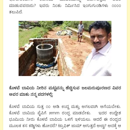
ಮಾಡುವವರಾರು? ಇವರು ನಿಂತು ನಿರ್ಮಿಸಿದ ಇಂಗುಗುಂಡಿಗಳು ೧೦೦೦
ತಲುಪಿದೆ.
ಕೊಳವೆ ಬಾವಿಯ ನೀರಿನ ಮಟ್ಟವನ್ನು ಹೆಚ್ಚಿಸುವ ಜಲಮರುಪೂರಣದ ವಿವರ
ಅವರ ಮಾತು ನನ್ನ ಪದಗಳಲ್ಲಿ:
ಕೊಳವೆ ಬಾವಿಯ ಸುತ್ತ ೧೦ ಅಡಿ ಉದ್ದ ಮತ್ತು ಅಗಲವಾಗಿ ಅಗೆಯಬೇಕು.
ಕೊಳವೆ ಬಾವಿಯ ಪೈಪಿಗೆ ೫mm ರಂಧ್ರ ಮಾಡಬೇಕು. ಇದರ ಉದ್ದೇಶ
ಭೂಮಿಯ ನೀರು ಕೊಳವೆ ಬಾವಿಯ ಒಳಗೆ ಇಳಿಯಲು. ಆದರೆ ಈ ರಂಧ್ರದ
ಮೂಲಕ ಕಸ ಕಡ್ಡಿಗಳು ಹೋದರೆ? ಟ್ರಾಫಿಕ್ ಜಾಮ್ ಆಗುತ್ತದೆ ಅಲ್ವಾ? ಅದಕ್ಕೆ ಆ