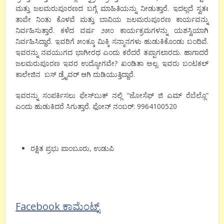
ಮತ್ತು ಜಲಮರುಪೂರಣದ ಬಗ್ಗೆ ಮಾಹಿತಿಯನ್ನು ನೀಡುತ್ತಾರೆ. ಇದಲ್ಲದೆ ಸ್ವತಃ
ತಾವೇ ನಿಂತು ಕೊಳವೆ ಮತ್ತು ಬಾವಿಯ ಜಲಮರುಪೂರಣ ಕಾರ್ಯವನ್ನು
ನಿರ್ವಹಿಸುತ್ತಾರೆ. ಕಳೆದ ವರ್ಷ ೨೫೦ ಕಾರ್ಯಕ್ರಮಗಳನ್ನು ಯಶಸ್ವಿಯಾಗಿ
ನಿರ್ವಹಿಸಿದ್ದಾರೆ. ಇವರಿಗೆ ೫೦ಕ್ಕೂ ಮಿಕ್ಕಿ ಸನ್ಮಾನಗಳು ಹುಡುಕಿಕೊಂಡು ಬಂದಿವೆ.
ಇವರನ್ನು ನವಯುಗದ ಭಾಗೀರಥ ಎಂದು ಕರೆದರೆ ತಪ್ಪಾಗಲಾರದು. ಹಾಗಾದರೆ
ಜಲಮರುಪೂರಣ ಇವರ ಉದ್ಯೋಗವೇ? ಖಂಡಿತಾ ಅಲ್ಲ. ಇವರು ಬಂಟಕಲ್
ಕಾಲೇಜಿನ ಬಸ್ ಡ್ರೈವರ್ ಆಗಿ ದುಡಿಯುತ್ತಿದ್ದಾರೆ.
ಇವರನ್ನು ಸಂಪರ್ಕಿಸಲು ಫೇಸ್‌ಬುಕ್‌ ನಲ್ಲಿ “ಜೋಸೆಫ್ ಜಿ ಎಮ್ ರೆಬೆಲ್ಲೊ”
ಎಂದು ಹುಡುಕಿದರೆ ಸಿಗುತ್ತಾರೆ. ಫೋನ್ ನಂಬರ್: 9964100520
ರಕ್ಷಿತ ಪ್ರಭು ಪಾಂಬೂರು, ಉಡುಪಿ
Facebook ಕಾಮೆಂಟ್ಸ್