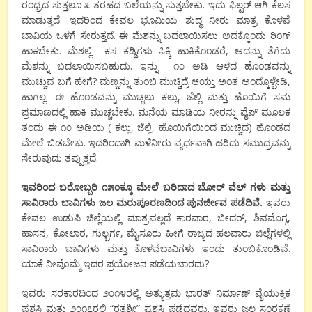
ರಂಧ್ರದ ಸುತ್ತಲೂ ೩ ತರಹದ ಬಲೆಯನ್ನು ಸುತ್ತಬೇಕು. ಇದು ಫಿಲ್ಟರ್ ಆಗಿ ಕೆಲಸ
ಮಾಡುತ್ತದೆ. ಇದರಿಂದ ಕೇವಲ ಭೂಮಿಯ ಶುದ್ಧ ನೀರು ಮಾತ್ರ ಕೊಳವೆ
ಬಾವಿಯ ಒಳಗೆ ಸೇರುತ್ತದೆ. ಈ ಮೆಶನ್ನು ಬದಲಾಯಿಸಲು ಅದಕ್ಕೊಂದು ರಿಂಗ್
ಹಾಕಬೇಕು. ಮೆಶಲ್ಲಿ ಕಸ ಕಡ್ಡಿಗಳು ಸಿಕ್ಕಿ ಹಾಕಿಕೊಂಡರೆ, ಅದನ್ನು ತೆಗೆದು
ಮೆಶನ್ನು ಬದಲಾಯಿಸಬಹುದು. ಇನ್ನು ೧೦ ಅಡಿ ಆಳದ ಹೊಂಡವನ್ನು
ಮುಚ್ಚುವ ಬಗೆ ಹೇಗೆ? ಮಣ್ಣನ್ನು ತುಂಬಿ ಮುಚ್ಚಿದ್ರೆ ಆಯ್ತು ಅಂತ ಅಂದ್ಕೊಳ್ಬೇಡಿ,
ಹಾಗಲ್ಲ. ಈ ಹೊಂಡವನ್ನು ಮುಚ್ಚಲು ಕಲ್ಲು, ಜೆಲ್ಲಿ ಮತ್ತು ಹೊಯಿಗೆ ಸಮ
ಪ್ರಮಾಣದಲ್ಲಿ ಹಾಕಿ ಮುಚ್ಚಬೇಕು. ಮನೆಯ ಮಾಡಿಯ ನೀರನ್ನು ಪೈಪ್ ಮೂಲಕ
ತಂದು ಈ ೧೦ ಅಡಿಯ ( ಕಲ್ಲು, ಜೆಲ್ಲಿ, ಹೊಯಿಗೆಯಿಂದ ಮುಚ್ಚಿದ) ಹೊಂಡದ
ಮೇಲೆ ಬಿಡಬೇಕು. ಇದರಿಂದಾಗಿ ಮಳೆನೀರು ವ್ಯರ್ಥವಾಗಿ ಹರಿದು ಸಮುದ್ರವನ್ನು
ಸೇರುವುದು ತಪ್ಪುತ್ತದೆ.
ಇವರಿಂದ ಬರೋಬ್ಬರಿ ೧೫೦ಕ್ಕೂ ಮೇಲೆ ಬರಿದಾದ ಬೋರ್ ವೆಲ್ ಗಳು ಮತ್ತು
ಸಾವಿರಾರು ಬಾವಿಗಳು ಜಲ ಮರುಪೂರಣದಿಂದ ಪುನರ್ಜೀವ ಪಡೆದಿವೆ.
ಇವರು
ಕೇವಲ ಉಡುಪಿ ಜಿಲ್ಲೆಯಲ್ಲಿ ಮಾತ್ರವಲ್ಲದೆ ಕಾರವಾರ, ಬೀದರ್, ಶಿವಮೊಗ್ಗ,
ಹಾಸನ, ಕೋಲಾರ, ಗುಲ್ಬರ್ಗ, ಮೈಸೂರು ಹೀಗೆ ರಾಜ್ಯದ ಹಲವಾರು ಜಿಲ್ಲೆಗಳಲ್ಲಿ
ಸಾವಿರಾರು ಬಾವಿಗಳು ಮತ್ತು ಕೊಳವೆಬಾವಿಗಳು ಇಂದು ತುಂಬಿಕೊಂಡಿವೆ.
ಯಾಕೆ ನೀವೊಮ್ಮೆ ಇದರ ಪ್ರಯೋಜನ ಪಡೆಯಬಾರದು?
ಇವರು ಸರಕಾರದಿಂದ ೨೦೧೪ರಲ್ಲಿ ಅತ್ಯುತ್ತಮ ಭಾರತ್ ನಿರ್ಮಾಣ್ ವೈಯುಕ್ತಿಕ
ಪ್ರಶಸ್ತಿ ಮತ್ತು ೨೦೧೭ರಲ್ಲಿ “ರತ್ನಶ್ರೀ” ಪ್ರಶಸ್ತಿ ಪಡೆದವರು. ಇವರು ಜಲ ಸಂರಕ್ಷಣೆ