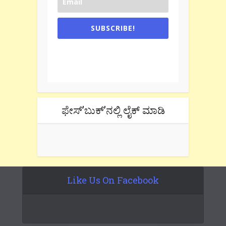
SUBSCRIBE!
One e-mail a week. We don't spam.
Don't forget to check the promotional
tab if you are using gmail.
ಫೇಸ್’ಬುಕ್’ನಲ್ಲಿ ಲೈಕ್ ಮಾಡಿ
Like Us On Facebook