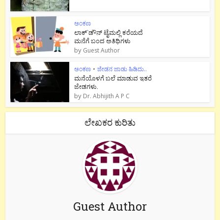
ಅಂಕಣ
ಲಾಕ್`ಡೌನ್ ಟೈಮಲ್ಲಿ ಕರೆಯದೆ
ಮನೆಗೆ ಬಂದ ಅತಿಥಿಗಳು
by
Guest Author
ಅಂಕಣ
•
ಜೇಡನ ಜಾಡು ಹಿಡಿದು..
ಮನೆಯೊಳಗೆ ಬಲೆ ಮಾಡುವ ಇತರೆ
ಜೇಡಗಳು.
by
Dr. Abhijith A P C
ಲೇಖಕರ ಕುರಿತು
Guest Author