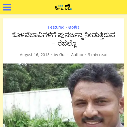
Featured
ಅಂಕಣ
•
ಕೊಳವೆಬಾವಿಗಳಿಗೆ ಪುನರ್ಜನ್ಮ ನೀಡುತ್ತಿರುವ
– ರೆಬೆಲ್ಲೊ
August 16, 2018
by
Guest Author
3 min read