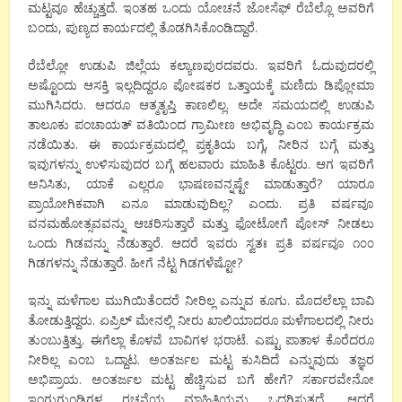
ಮಟ್ಟವೂ ಹೆಚ್ಚುತ್ತದೆ. ಇಂತಹ ಒಂದು ಯೋಚನೆ ಜೋಸೆಫ್ ರೆಬೆಲ್ಲೊ ಅವರಿಗೆ
ಬಂದು, ಪುಣ್ಯದ ಕಾರ್ಯದಲ್ಲಿ ತೊಡಗಿಸಿಕೊಂಡಿದ್ದಾರೆ.
ರೆಬೆಲ್ಲೋ ಉಡುಪಿ ಜಿಲ್ಲೆಯ ಕಲ್ಯಾಣಪುರದವರು. ಇವರಿಗೆ ಓದುವುದರಲ್ಲಿ
ಅಷ್ಟೊಂದು ಆಸಕ್ತಿ ಇಲ್ಲದಿದ್ದರೂ ಪೋಷಕರ ಒತ್ತಾಯಕ್ಕೆ ಮಣಿದು ಡಿಪ್ಲೋಮಾ
ಮುಗಿಸಿದರು. ಆದರೂ ಆತ್ಮತೃಪ್ತಿ ಕಾಣಲಿಲ್ಲ. ಅದೇ ಸಮಯದಲ್ಲಿ ಉಡುಪಿ
ತಾಲೂಕು ಪಂಚಾಯತ್ ವತಿಯಿಂದ ಗ್ರಾಮೀಣ ಅಭಿವೃದ್ಧಿ ಎಂಬ ಕಾರ್ಯಕ್ರಮ
ನಡೆಯಿತು. ಈ ಕಾರ್ಯಕ್ರಮದಲ್ಲಿ ಪ್ರಕೃತಿಯ ಬಗ್ಗೆ, ನೀರಿನ ಬಗ್ಗೆ ಮತ್ತು
ಇವುಗಳನ್ನು ಉಳಿಸುವುದರ ಬಗ್ಗೆ ಹಲವಾರು ಮಾಹಿತಿ ಕೊಟ್ಟರು. ಆಗ ಇವರಿಗೆ
ಅನಿಸಿತು, ಯಾಕೆ ಎಲ್ಲರೂ ಭಾಷಣವನ್ನಷ್ಟೇ ಮಾಡುತ್ತಾರೆ? ಯಾರೂ
ಪ್ರಾಯೋಗಿಕವಾಗಿ ಏನೂ ಮಾಡುವುದಿಲ್ಲ? ಎಂದು. ಪ್ರತಿ ವರ್ಷವೂ
ವನಮಹೋತ್ಸವವನ್ನು ಆಚರಿಸುತ್ತಾರೆ ಮತ್ತು ಫೋಟೋಗೆ ಪೋಸ್ ನೀಡಲು
ಒಂದು ಗಿಡವನ್ನು ನೆಡುತ್ತಾರೆ. ಆದರೆ ಇವರು ಸ್ವತಃ ಪ್ರತಿ ವರ್ಷವೂ ೧೦೦
ಗಿಡಗಳನ್ನು ನೆಡುತ್ತಾರೆ. ಹೀಗೆ ನೆಟ್ಟ ಗಿಡಗಳೆಷ್ಟೋ?
ಇನ್ನು ಮಳೆಗಾಲ ಮುಗಿಯಿತೆಂದರೆ ನೀರಿಲ್ಲ ಎನ್ನುವ ಕೂಗು. ಮೊದಲೆಲ್ಲಾ‌ ಬಾವಿ
ತೋಡುತ್ತಿದ್ದರು. ಏಪ್ರಿಲ್ ಮೇನಲ್ಲಿ ನೀರು ಖಾಲಿಯಾದರೂ ಮಳೆಗಾಲದಲ್ಲಿ ನೀರು
ತುಂಬುತ್ತಿತ್ತು. ಈಗೆಲ್ಲಾ ಕೊಳವೆ ಬಾವಿಗಳ ಭರಾಟೆ. ಎಷ್ಟು ಪಾತಾಳ ಕೊರೆದರೂ
ನೀರಿಲ್ಲ ಎಂಬ ಒದ್ದಾಟ. ಅಂತರ್ಜಲ ಮಟ್ಟ ಕುಸಿದಿದೆ ಎನ್ನುವುದು ತಜ್ಞರ
ಅಭಿಪ್ರಾಯ. ಅಂತರ್ಜಲ ಮಟ್ಟ ಹೆಚ್ಚಿಸುವ ಬಗೆ ಹೇಗೆ? ಸರ್ಕಾರವೇನೋ
ಇಂಗುಗುಂಡಿಗಳ ರಚನೆಯ ಮಾಹಿತಿಯನ್ನು ಒದಗಿಸುತ್ತದೆ, ಆದರೆ