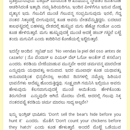
ಪ್ರತಿಕ್ರಿಯಿಸುವುದು. ಎಕ್ಸಾಮ್ ಪಾಸಾದಂತೆ ಆ ಖುಷಿಯನ್ನ ಸ್ನೇಹಿತರ ಜೊತೆಗೂಡಿ
ಆಚರಿಸಿದಂತೆ ಇತ್ಯಾದಿ. ನಮ್ಮ ಹಿರಿಯರಿಗೂ, ಇಂದಿನ ಪೀಳಿಗೆಗೂ ಇರುವ ದೊಡ್ಡ
ವ್ಯತ್ಯಾಸ ಇದು. ಗೆಲುವಿಗೆ ಮುಂಚೆ ಗೆಲುವನ್ನ ಸಂಭ್ರಮಿಸುವುದು ಇರಲಿ, ಗೆದ್ದ
ನಂತರ ಸಿಕ್ಕಾಪಟ್ಟೆ ಬೀಗುವುದನ್ನ ಕೂಡ ಅವರು ಬೇಡವೆನ್ನುತ್ತಿದ್ದರು. ಬದಲಾದ
ಕಾಲಘಟ್ಟದಲ್ಲಿ ಬಹಳಷ್ಟು ದೇಶದಲ್ಲಿ ಹುಟ್ಟುವ ಮಗು ಹೆಣ್ಣೋ ಗಂಡೋ ಎಂದು
ಕೂಡ ಹೇಳಿರುತ್ತಾರೆ. ಮಗು ಹುಟ್ಟುವುದಕ್ಕೆ ಮುಂಚೆ ಅದಕ್ಕೆ ಡಜನ್ ಗಟ್ಟಲೆ ಬಟ್ಟೆ
ತಂದು ಮಗುವಿಗೆ ಎಂದು ಕಾದಿರಿಸಿದ ಕೋಣೆಯಲ್ಲಿ ಇಟ್ಟಿರುತ್ತಾರೆ.
ಇದನ್ನೇ ಅಂದಿನ ಸ್ಪಾನಿಷ್ ಜನ ‘No vendas la piel del oso antes de
cazarlo’ ( ನೊ ವೆಂದಾಸ್ ಲ ಪಿಯಲ್ ದೆಲ್ ಓಸೋ ಅಂತೆಸ್ ದೆ ಕಸರ್ಲೊ)
ಎಂದರು. ಕರಡಿಯ ಬೇಟೆಯಾಡುವ ಮುನ್ನವೇ ಅದರ ಚರ್ಮವನ್ನ ಮಾರಬೇಡ
ಎನ್ನುವುದು ಯಥಾವತ್ತು ಅನುವಾದ. ಇದರ ಮೂಲಾರ್ಥ ಕೂಡ ಯಥಾವತ್ತು
ಅನುವಾದಕ್ಕಿಂತ ಭಿನ್ನವೇನಲ್ಲ. ಅಂದಿನ ದಿನಗಳಲ್ಲಿ ನಮ್ಮೆಲ್ಲಾ ಹಿರಿಯರ
ಭಾವನೆಗಳು ಅದೆಷ್ಟು ಹೊಂದುತ್ತಿದ್ದವು. ಸೂಕ್ಷ್ಮವಾಗಿ ಗಮನಿಸಿ ಇಲ್ಲಿಯೂ ಅವರು
ಹೇಳುವುದು ಕೆಲಸವಾಗುವುದಕ್ಕೆ ಮುಂಚೆ ಆಯಿತೆಂದು ಹೇಳಿಕೊಂಡು
ತಿರುಗಬೇಡ ಎನ್ನುವುದೇ ಆಗಿದೆ. ಮೊದಲು ಬೇಟೆ, ಅದರಲ್ಲಿ ಗೆಲುವು ಸಿಕ್ಕ
ನಂತರವಷ್ಟೆ ಕರಡಿಯ ಚರ್ಮ ಮಾರಲು ಸಾಧ್ಯ ಅಲ್ಲವೇ?
ಇನ್ನು ಇಂಗ್ಲಿಷ್ ಭಾಷಿಕರು ‘Don’t sell the bear’s hide before you
hunt it’ ಎಂದರು. ಜೊತೆಗೆ ‘Don’t count your chickens before
they hatch’ ಎಂದು ಕೂಡ ಹೇಳುತ್ತಾರೆ. ಅಂದರೆ ಮೊಟ್ಟೆ ಒಡೆಯುವ