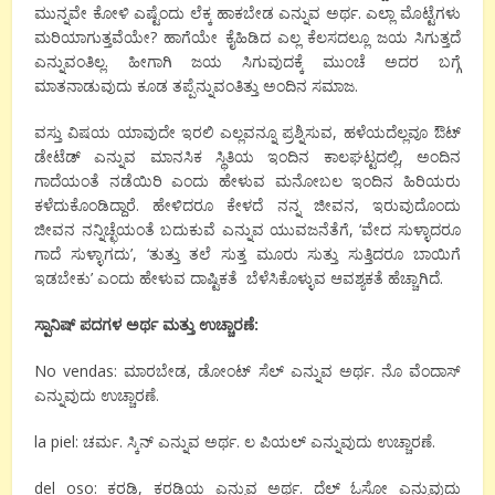
ಮುನ್ನವೇ ಕೋಳಿ ಎಷ್ಟೆಂದು ಲೆಕ್ಕ ಹಾಕಬೇಡ ಎನ್ನುವ ಅರ್ಥ. ಎಲ್ಲಾ ಮೊಟ್ಟೆಗಳು
ಮರಿಯಾಗುತ್ತವೆಯೇ? ಹಾಗೆಯೇ ಕೈಹಿಡಿದ ಎಲ್ಲ ಕೆಲಸದಲ್ಲೂ ಜಯ ಸಿಗುತ್ತದೆ
ಎನ್ನುವಂತಿಲ್ಲ. ಹೀಗಾಗಿ ಜಯ ಸಿಗುವುದಕ್ಕೆ ಮುಂಚೆ ಅದರ ಬಗ್ಗೆ
ಮಾತನಾಡುವುದು ಕೂಡ ತಪ್ಪೆನ್ನುವಂತಿತ್ತು ಅಂದಿನ ಸಮಾಜ.
ವಸ್ತು ವಿಷಯ ಯಾವುದೇ ಇರಲಿ ಎಲ್ಲವನ್ನೂ ಪ್ರಶ್ನಿಸುವ, ಹಳೆಯದೆಲ್ಲವೂ ಔಟ್
ಡೇಟೆಡ್ ಎನ್ನುವ ಮಾನಸಿಕ ಸ್ಥಿತಿಯ ಇಂದಿನ ಕಾಲಘಟ್ಟದಲ್ಲಿ, ಅಂದಿನ
ಗಾದೆಯಂತೆ ನಡೆಯಿರಿ ಎಂದು ಹೇಳುವ ಮನೋಬಲ ಇಂದಿನ ಹಿರಿಯರು
ಕಳೆದುಕೊಂಡಿದ್ದಾರೆ. ಹೇಳಿದರೂ ಕೇಳದೆ ನನ್ನ ಜೀವನ, ಇರುವುದೊಂದು
ಜೀವನ ನನ್ನಿಚ್ಛೆಯಂತೆ ಬದುಕುವೆ ಎನ್ನುವ ಯುವಜನೆತೆಗೆ, ‘ವೇದ ಸುಳ್ಳಾದರೂ
ಗಾದೆ ಸುಳ್ಳಾಗದು’, ‘ತುತ್ತು ತಲೆ ಸುತ್ತ ಮೂರು ಸುತ್ತು ಸುತ್ತಿದರೂ ಬಾಯಿಗೆ
ಇಡಬೇಕು’ ಎಂದು ಹೇಳುವ ದಾಷ್ಟಿಕತೆ ಬೆಳೆಸಿಕೊಳ್ಳುವ ಆವಶ್ಯಕತೆ ಹೆಚ್ಚಾಗಿದೆ.
ಸ್ಪಾನಿಷ್ ಪದಗಳ ಅರ್ಥ ಮತ್ತು ಉಚ್ಚಾರಣೆ:
No vendas: ಮಾರಬೇಡ, ಡೋಂಟ್ ಸೆಲ್ ಎನ್ನುವ ಅರ್ಥ. ನೊ ವೆಂದಾಸ್
ಎನ್ನುವುದು ಉಚ್ಚಾರಣೆ.
la piel: ಚರ್ಮ. ಸ್ಕಿನ್ ಎನ್ನುವ ಅರ್ಥ. ಲ ಪಿಯಲ್ ಎನ್ನುವುದು ಉಚ್ಚಾರಣೆ.
del oso: ಕರಡಿ, ಕರಡಿಯ ಎನ್ನುವ ಅರ್ಥ. ದೆಲ್ ಓಸೋ ಎನ್ನುವುದು