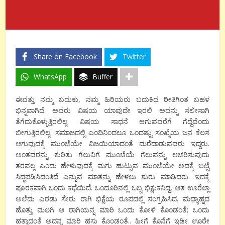
Share on Facebook
Twitter
WhatsApp
Buffer
ಈವತ್ತು ನಮ್ಮ ಬದುಕು, ನಮ್ಮ ಹಿರಿಯರು ಬದುಕಿದ ರೀತಿಗಿಂತ ಬಹಳ
ಭಿನ್ನವಾಗಿದೆ. ಅವರು ವಿಷಯ ಯಾವುದೇ ಇರಲಿ ಅದನ್ನು ಸಲೀಸಾಗಿ
ತೆಗೆದುಕೊಳ್ಳುತ್ತಿರಲಿಲ್ಲ. ವಿಷಯ ಸಾಧನೆ ಆಗುವವರೆಗೆ ಗೆದ್ದೆವೆಂದು
ಬೀಗುತ್ತಿರಲಿಲ್ಲ. ಸಮಾಜದಲ್ಲಿ ಎಂದಿನಿಂದಲೂ ಒಂದಷ್ಟು ಸಂಖ್ಯೆಯ ಜನ ಕೆಲಸ
ಆಗುವುದಕ್ಕೆ ಮುಂಚೆಯೇ ವಿಜಯಿಯಾದಂತೆ ಮರೆದಾಡುವವರು ಇದ್ದರು.
ಅಂತವರನ್ನು ಕುರಿತು ಗೆಲುವಿಗೆ ಮುಂಚೆಯೆ ಗೆಲುವನ್ನು ಆಚರಿಸುವುದು
ತರವಲ್ಲ ಎಂದು ಹೇಳುವುದಕ್ಕೆ ಮಗು ಹುಟ್ಟುವ ಮುಂಚೆಯೇ ಅದಕ್ಕೆ ಬಟ್ಟೆ
ಸಿದ್ಧಪಡಿಸಿದಂತಿದೆ ಎನ್ನುವ ಮಾತನ್ನು ಹೇಳಲು ಶುರು ಮಾಡಿದರು. ಇದಕ್ಕೆ
ಪೂರಕವಾಗಿ ಒಂದು ಕಥೆಯಿದೆ. ಒಂದೂರಿನಲ್ಲಿ ಒಬ್ಬ ಭಿಕ್ಷುಕನಿದ್ದ, ಆತ ಊರೆಲ್ಲಾ
ಅಲೆದು ಎರಡು ಸೇರು ರಾಗಿ ಭಿಕ್ಷೆಯ ರೂಪದಲ್ಲಿ ಸಂಗ್ರಹಿಸಿದ. ಮಧ್ಯಾಹ್ನದ
ಹೊತ್ತು ಮಲಗಿ ಆ ರಾಗಿಯನ್ನ ಮಾರಿ ಒಂದು ಕೋಳಿ ಕೊಂಡಂತೆ; ಒಂದು
ಹತ್ತಾದಂತೆ ಅದನ್ನ ಮಾರಿ ಹಸು ಕೊಂಡಂತೆ.. ಹೀಗೆ ಕೊನೆಗೆ ಇಡೀ ಊರೇ