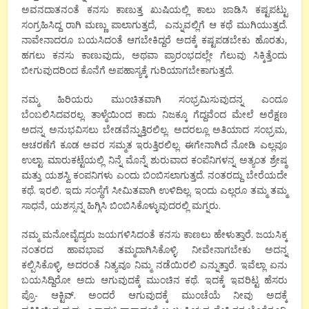
ಅವನದಾತನಂತೆ ಕನಸು ಕಾಣುತ್ತ ಖುಷಿಯಲ್ಲಿ ಕಾಲು ಜಾಡಿಸಿ ಕಷ್ಟಪಟ್ಟು
ಸಂಗ್ರಹಿಸಿದ್ದ ರಾಗಿ ಮಣ್ಣು ಪಾಲಾಗುತ್ತದೆ, ಎನ್ನುವಲ್ಲಿಗೆ ಆ ಕಥೆ ಮುಗಿಯುತ್ತದೆ.
ನಾವೇನಾದರೂ ಬಯಸಿದಂತೆ ಆಗಬೇಕಿದ್ದರೆ ಅದಕ್ಕೆ ಕಷ್ಟಪಡಬೇಕು ಹೊರತು,
ಹಗಲು ಕನಸು ಕಾಣುವುದು, ಅಥವಾ ಪ್ರಾರಂಭದಲ್ಲೇ ಗೆಲುವು ಸಿಕ್ಕಿತ್ತೆಂದು
ಬೀಗುವುದರಿಂದ ಕೊನೆಗೆ ಅಪಹಾಸ್ಯಕ್ಕೆ ಗುರಿಯಾಗಬೇಕಾಗುತ್ತದೆ.
ನಮ್ಮ ಹಿರಿಯರು ಮುಂಚಿತವಾಗಿ ಸಂಭ್ರಮಿಸುವುದನ್ನ ಎಂದೂ
ಬೆಂಬಲಿಸಿದವರಲ್ಲ. ತಾಳ್ಮೆಯಿಂದ ಕಾದು ನಿಜಕ್ಕೂ ಗೆದ್ದವೆಂದ ಮೇಲೆ ಅರೆಕ್ಷಣ
ಅದನ್ನ ಅನುಭವಿಸಲು ಬೇಡವೆನ್ನುತ್ತಿರಲಿಲ್ಲ. ಅದರಲ್ಲೂ ಅತಿಯಾದ ಸಂಭ್ರಮ,
ಆಚರಣೆಗೆ ಕೂಡ ಅವರ ಸಮ್ಮತ ಇರುತ್ತಿರಲಿಲ್ಲ. ಈಗೇನಾಗಿದೆ ನೋಡಿ ಎಲ್ಲವೂ
ಉಲ್ಟಾ. ಮಾರುಕಟ್ಟೆಯಲ್ಲಿ ನಿನ್ನೆ ಮೊನ್ನೆ ಶುರುವಾದ ಕಂಪೆನಿಗಳನ್ನ ಅತ್ಯಂತ ಶ್ರೇಷ್ಠ
ಮತ್ತು ಯಶಸ್ವಿ ಕಂಪನಿಗಳು ಎಂದು ಬಿಂಬಿಸಲಾಗುತ್ತದೆ. ನಂತರದ್ದು ಬೇರೆಯದೇ
ಕಥೆ. ಇರಲಿ. ಇದು ಸಂಸ್ಥೆಗೆ ಸೀಮಿತವಾಗಿ ಉಳಿದಿಲ್ಲ. ಇಂದು ಎಲ್ಲರೂ ತಮ್ಮ ತಮ್ಮ
ಸಾಧನೆ, ಯಶಸ್ಸನ್ನ ಹಿಗ್ಗಿಸಿ ಬಿಂಬಿಸಿಕೊಳ್ಳುವುದರಲ್ಲಿ ಮಗ್ನರು.
ನಮ್ಮ ಮನೋವೈದ್ಯರು ಜಯಗಳಿಸಿದಂತೆ ಕನಸು ಕಾಣಲು ಹೇಳುತ್ತಾರೆ. ಜಯಸಿಕ್ಕ
ನಂತರದ ಹಾವಭಾವ ತಮ್ಮದಾಗಿಸಿಕೊಳ್ಳಿ. ನೀವೇನಾಗಬೇಕು ಅದನ್ನ
ಕಲ್ಪಿಸಿಕೊಳ್ಳಿ, ಅದರಂತೆ ನಿತ್ಯವೂ ನಿಮ್ಮ ನಡೆಯಿರಲಿ ಎನ್ನುತ್ತಾರೆ. ಇವೆಲ್ಲಾ ಏನು
ಬಯಸಿದ್ದಿರೋ ಅದು ಆಗುವುದಕ್ಕೆ ಮುಂಚಿನ ಕಥೆ. ಇದಕ್ಕೆ ಇವರಿಟ್ಟ ಹೆಸರು
ಪ್ರೊ- ಆಕ್ಟಿವ್. ಅಂದರೆ ಆಗುವುದಕ್ಕೆ ಮುಂಚೆಯೆ ನೀವು ಅದಕ್ಕೆ