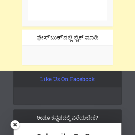
One e-mail a week. We don't spam.
Don't forget to check the promotional
tab if you are using gmail.
ಫೇಸ್’ಬುಕ್’ನಲ್ಲಿ ಲೈಕ್ ಮಾಡಿ
Like Us On Facebook
ರೀಡೂ ಕನ್ನಡದಲ್ಲಿ ಬರೆಯಬೇಕೆ?