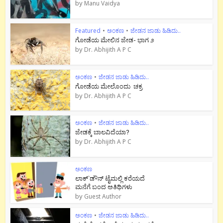
by
Manu Vaidya
Featured
•
ಅಂಕಣ
•
ಜೇಡನ ಜಾಡು ಹಿಡಿದು..
ಗೋಡೆಯ ಮೇಲಿನ ಜೇಡ- ಭಾಗ ೨
by
Dr. Abhijith A P C
ಅಂಕಣ
•
ಜೇಡನ ಜಾಡು ಹಿಡಿದು..
ಗೋಡೆಯ ಮೇಲೊಂದು ಚಕ್ರ
by
Dr. Abhijith A P C
ಅಂಕಣ
•
ಜೇಡನ ಜಾಡು ಹಿಡಿದು..
ಜೇಡಕ್ಕೆ ಬಾಲವಿದೆಯಾ?
by
Dr. Abhijith A P C
ಅಂಕಣ
ಲಾಕ್`ಡೌನ್ ಟೈಮಲ್ಲಿ ಕರೆಯದೆ
ಮನೆಗೆ ಬಂದ ಅತಿಥಿಗಳು
by
Guest Author
ಅಂಕಣ
•
ಜೇಡನ ಜಾಡು ಹಿಡಿದು..