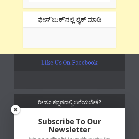
ಫೇಸ್’ಬುಕ್’ನಲ್ಲಿ ಲೈಕ್ ಮಾಡಿ
Like Us On Facebook
ರೀಡೂ ಕನ್ನಡದಲ್ಲಿ ಬರೆಯಬೇಕೆ?
Subscribe To Our
Newsletter
Join our mailing list to weekly receive the