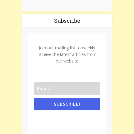
Subscribe
Join our mailing list to weekly
receive the latest articles from
our website
SUBSCRIBE!
One e-mail a week. We don't spam.
Don't forget to check the promotional
tab if you are using gmail.