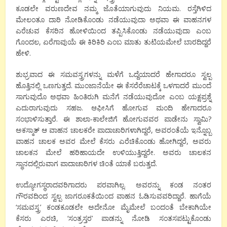
ಕೂಡಲೇ ವರುಣದೇವ ನಮ್ಮ ಜೊತೆಯಾಗುವುದು ನಿಯಮ. ರಸ್ತೆಗಿಳಿದ
ಮೇಲಂತೂ ದಾರಿ ನೋಡಿಕೊಂಡು ನಡೆಯುವುದಾ ಅಥವಾ ಈ ವಾಹನಗಳ
ಎರೆಚುವ ಕೆಸರಿನ ಹೋಳಿಯಿಂದ ತಪ್ಪಿಸಿಕೊಂಡು ನಡೆಯುವುದಾ ಎಂಬ
ಗೊಂದಲ, ಏರೆಗಾವುಯೆ ಈ ಕಿರಿಕಿರಿ ಎಂಬ ಮಾತು ತುಟಿಯಮೇಲೆ ಬಾರದಿದ್ದರೆ
ಹೇಳಿ.
ಶುಭ್ರವಾದ ಈ ಸಮವಸ್ತ್ರಗಳನ್ನು ಮಳೆಗೆ ಒದ್ದೆಯಾದರೆ ಹೇಗಾದರೂ ಸ್ವಲ್ಪ
ಹೊತ್ತಿನಲ್ಲಿ ಒಣಗುತ್ತದೆ. ಮುಂಜಾನೆಯೇ ಈ ಕೆಸರೆರೆಚಾಟಕ್ಕೆ ಒಳಗಾದರೆ ಮುಂದೆ
ಸಾಗುವುದೊ ಅಥವಾ ಹಿಂತಿರುಗಿ ಮನೆಗೆ ನಡೆಯುವುದೋ ಎಂಬ ಯಕ್ಷಪ್ರಶ್ನೆ
ಎದುರಾಗುವುದು ಸಹಜ. ಆಫೀಸಿಗೆ ಹೋಗುವ ಮಂದಿ ಹೇಗಾದರೂ
ಸಂಭಾಳಿಸುತ್ತಾರೆ. ಈ ಶಾಲಾ-ಕಾಲೇಜಿಗೆ ಹೋಗುವವರ ಪಾಡೇನು ಸ್ವಾಮಿ?
ಅಕಸ್ಮಾತ್ ಆ ವಾಹನ ಚಾಲಕರೇ ಪಾದಾಚಾರಿಗಳಾಗಿದ್ದರೆ, ಅವರಂತೆಯೆ ಇನ್ನೊಬ್ಬ
ವಾಹನ ಚಾಲಕ ಅವರ ಮೇಲೆ ಕೆಸರು ಎರೆಚಿಕೊಂಡು ಹೋಗಿದ್ದರೆ, ಅವರು
ಚಾಲಕನ ಮೇಲೆ ಹರಿಹಾಯದೇ ಉಳಿಯುತ್ತಿದ್ದರೇ. ಅವರು ಚಾಲಕನ
ಸ್ಥಾನದಲ್ಲಿರುವಾಗ ಪಾದಾಚಾರಿಗಳ ಚಿಂತೆ ಯಾಕೆ ಬರುತ್ತದೆ.
ಉದ್ಯೋಗಸ್ಥರಾದವರಿಗಾದರು ಪರವಾಗಿಲ್ಲ. ಅವರನ್ನು ಕಂಡ ನಂತರ
ಗೌರವದಿಂದ ಸ್ವಲ್ಪ ಜಾಗರೂಕತೆಯಿಂದ ವಾಹನ ಓಡಿಸುವವರಿದ್ದಾರೆ. ಹಾಗೆಯೆ
‘ಸಮವಸ್ತ್ರ’ ಕಂಡಕೂಡಲೇ ಅದೇನೋ ಮೈಮೇಲೆ ಬಂದಂತೆ ಬೇಕಾಗಿಯೇ
ಕೆಸರು ಎರಚಿ, ‘ಸಂತ್ರಸ್ತರ’ ಪಾಡನ್ನು ನೋಡಿ ಸಂತಸಪಟ್ಟುಕೊಂಡು