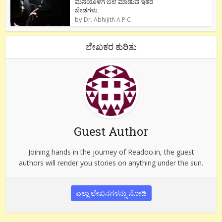
ಮನೆಯೊಳಗೆ ಬಲೆ ಮಾಡುವ ಇತರೆ
ಜೇಡಗಳು.
by
Dr. Abhijith A P C
ಲೇಖಕರ ಕುರಿತು
Guest Author
Joining hands in the journey of Readoo.in, the guest
authors will render you stories on anything under the sun.
ಎಲ್ಲಾ ಲೇಖನಗಳನ್ನು ನೋಡಿ