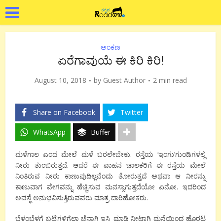
ಅಂಕಣ
ಏರೆಗಾವುಯೆ ಈ ಕಿರಿ ಕಿರಿ!
August 10, 2018
by
Guest Author
2 min read
Share on Facebook
Twitter
WhatsApp
Buffer
ಮಳೆಗಾಲ ಎಂದ ಮೇಲೆ ಮಳೆ ಬರಲೇಬೇಕು. ರಸ್ತೆಯ ‘ಇಂಗು’ಗುಂಡಿಗಳಲ್ಲಿ
ನೀರು ತುಂಬಿರುತ್ತದೆ. ಆದರೆ ಈ ವಾಹನ ಚಾಲಕರಿಗೆ ಈ ರಸ್ತೆಯ ಮೇಲೆ
ನಿಂತಿರುವ ನೀರು ಕಾಣುವುದಿಲ್ಲವೆಂದು ತೋರುತ್ತದೆ ಅಥವಾ ಆ ನೀರನ್ನು
ಕಾಣುವಾಗ ವೇಗವನ್ನು ಹೆಚ್ಚಿಸುವ ಮನಸ್ಸಾಗುತ್ತದೆಯೋ ಏನೋ. ಇದರಿಂದ
ಅವಸ್ಥೆ ಅನುಭವಿಸುತ್ತಿರುವವರು ಮಾತ್ರ ದಾರಿಹೋಕರು.
ಬೆಳಂಬೆಳಗ್ಗೆ ಬಟ್ಟೆಗಳಿಗೆಲ್ಲಾ ಚೆನ್ನಾಗಿ ಇಸ್ತ್ರಿ ಮಾಡಿ ನೀಟಾಗಿ ಮನೆಯಿಂದ ಹೊರಟ