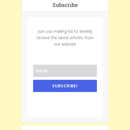
Subscribe
Join our mailing list to weekly
receive the latest articles from
our website
SUBSCRIBE!
One e-mail a week. We don't spam.
Don't forget to check the promotional
tab if you are using gmail.