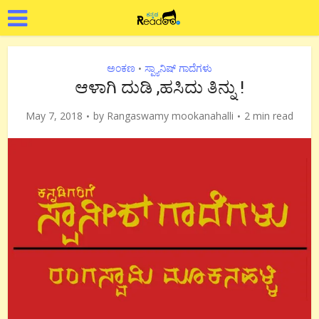
ಅಂಕಣ
ಸ್ಪ್ಯಾನಿಷ್ ಗಾದೆಗಳು
•
ಆಳಾಗಿ ದುಡಿ ,ಹಸಿದು ತಿನ್ನು !
May 7, 2018
by
Rangaswamy mookanahalli
2 min read