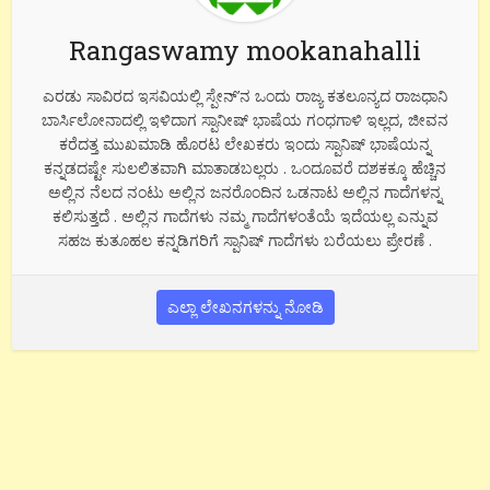
Rangaswamy mookanahalli
ಎರಡು ಸಾವಿರದ ಇಸವಿಯಲ್ಲಿ ಸ್ಪೇನ್’ನ ಒಂದು ರಾಜ್ಯ ಕತಲೂನ್ಯದ ರಾಜಧಾನಿ
ಬಾರ್ಸಿಲೋನಾದಲ್ಲಿ ಇಳಿದಾಗ ಸ್ಪಾನೀಷ್ ಭಾಷೆಯ ಗಂಧಗಾಳಿ ಇಲ್ಲದ, ಜೀವನ
ಕರೆದತ್ತ ಮುಖಮಾಡಿ ಹೊರಟ ಲೇಖಕರು ಇಂದು ಸ್ಪಾನಿಷ್ ಭಾಷೆಯನ್ನ
ಕನ್ನಡದಷ್ಟೇ ಸುಲಲಿತವಾಗಿ ಮಾತಾಡಬಲ್ಲರು . ಒಂದೂವರೆ ದಶಕಕ್ಕೂ ಹೆಚ್ಚಿನ
ಅಲ್ಲಿನ ನೆಲದ ನಂಟು ಅಲ್ಲಿನ ಜನರೊಂದಿನ ಒಡನಾಟ ಅಲ್ಲಿನ ಗಾದೆಗಳನ್ನ
ಕಲಿಸುತ್ತದೆ . ಅಲ್ಲಿನ ಗಾದೆಗಳು ನಮ್ಮ ಗಾದೆಗಳಂತೆಯೆ ಇದೆಯಲ್ಲ ಎನ್ನುವ
ಸಹಜ ಕುತೂಹಲ ಕನ್ನಡಿಗರಿಗೆ ಸ್ಪಾನಿಷ್ ಗಾದೆಗಳು ಬರೆಯಲು ಪ್ರೇರಣೆ .
ಎಲ್ಲಾ ಲೇಖನಗಳನ್ನು ನೋಡಿ