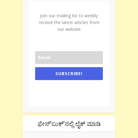
Join our mailing list to weekly
receive the latest articles from
our website
SUBSCRIBE!
One e-mail a week. We don't spam.
Don't forget to check the promotional
tab if you are using gmail.
ಫೇಸ್’ಬುಕ್’ನಲ್ಲಿ ಲೈಕ್ ಮಾಡಿ