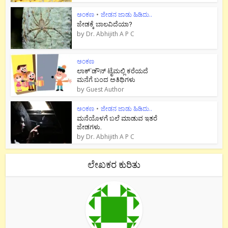
ಅಂಕಣ
•
ಜೇಡನ ಜಾಡು ಹಿಡಿದು..
ಜೇಡಕ್ಕೆ ಬಾಲವಿದೆಯಾ?
by
Dr. Abhijith A P C
ಅಂಕಣ
ಲಾಕ್`ಡೌನ್ ಟೈಮಲ್ಲಿ ಕರೆಯದೆ
ಮನೆಗೆ ಬಂದ ಅತಿಥಿಗಳು
by
Guest Author
ಅಂಕಣ
•
ಜೇಡನ ಜಾಡು ಹಿಡಿದು..
ಮನೆಯೊಳಗೆ ಬಲೆ ಮಾಡುವ ಇತರೆ
ಜೇಡಗಳು.
by
Dr. Abhijith A P C
ಲೇಖಕರ ಕುರಿತು