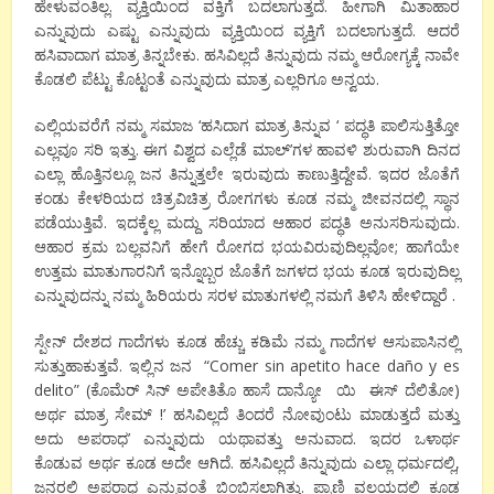
ಹೇಳುವಂತಿಲ್ಲ. ವ್ಯಕ್ತಿಯಿಂದ ವಕ್ತಿಗೆ ಬದಲಾಗುತ್ತದೆ. ಹೀಗಾಗಿ ಮಿತಾಹಾರ
ಎನ್ನುವುದು ಎಷ್ಟು ಎನ್ನುವುದು ವ್ಯಕ್ತಿಯಿಂದ ವ್ಯಕ್ತಿಗೆ ಬದಲಾಗುತ್ತದೆ. ಆದರೆ
ಹಸಿವಾದಾಗ ಮಾತ್ರ ತಿನ್ನಬೇಕು. ಹಸಿವಿಲ್ಲದೆ ತಿನ್ನುವುದು ನಮ್ಮ ಆರೋಗ್ಯಕ್ಕೆ ನಾವೇ
ಕೊಡಲಿ ಪೆಟ್ಟು ಕೊಟ್ಟಂತೆ ಎನ್ನುವುದು ಮಾತ್ರ ಎಲ್ಲರಿಗೂ ಅನ್ವಯ.
ಎಲ್ಲಿಯವರೆಗೆ ನಮ್ಮ ಸಮಾಜ ‘ಹಸಿದಾಗ ಮಾತ್ರ ತಿನ್ನುವ ‘ ಪದ್ಧತಿ ಪಾಲಿಸುತ್ತಿತ್ತೋ
ಎಲ್ಲವೂ ಸರಿ ಇತ್ತು. ಈಗ ವಿಶ್ವದ ಎಲ್ಲೆಡೆ ಮಾಲ್’ಗಳ ಹಾವಳಿ ಶುರುವಾಗಿ ದಿನದ
ಎಲ್ಲಾ ಹೊತ್ತಿನಲ್ಲೂ ಜನ ತಿನ್ನುತ್ತಲೇ ಇರುವುದು ಕಾಣುತ್ತಿದ್ದೇವೆ. ಇದರ ಜೊತೆಗೆ
ಕಂಡು ಕೇಳರಿಯದ ಚಿತ್ರವಿಚಿತ್ರ ರೋಗಗಳು ಕೂಡ ನಮ್ಮ ಜೀವನದಲ್ಲಿ ಸ್ಥಾನ
ಪಡೆಯುತ್ತಿವೆ. ಇದಕ್ಕೆಲ್ಲ ಮದ್ದು ಸರಿಯಾದ ಆಹಾರ ಪದ್ಧತಿ ಅನುಸರಿಸುವುದು.
ಆಹಾರ ಕ್ರಮ ಬಲ್ಲವನಿಗೆ ಹೇಗೆ ರೋಗದ ಭಯವಿರುವುದಿಲ್ಲವೋ; ಹಾಗೆಯೇ
ಉತ್ತಮ ಮಾತುಗಾರನಿಗೆ ಇನ್ನೊಬ್ಬರ ಜೊತೆಗೆ ಜಗಳದ ಭಯ ಕೂಡ ಇರುವುದಿಲ್ಲ
ಎನ್ನುವುದನ್ನು ನಮ್ಮ ಹಿರಿಯರು ಸರಳ ಮಾತುಗಳಲ್ಲಿ ನಮಗೆ ತಿಳಿಸಿ ಹೇಳಿದ್ದಾರೆ .
ಸ್ಪೇನ್ ದೇಶದ ಗಾದೆಗಳು ಕೂಡ ಹೆಚ್ಚು ಕಡಿಮೆ ನಮ್ಮ ಗಾದೆಗಳ ಆಸುಪಾಸಿನಲ್ಲಿ
ಸುತ್ತುಹಾಕುತ್ತವೆ. ಇಲ್ಲಿನ ಜನ “Comer sin apetito hace daño y es
delito” (ಕೊಮೆರ್ ಸಿನ್ ಅಪೇತಿತೊ ಹಾಸೆ ದಾನ್ಯೋ ಯಿ ಈಸ್ ದೆಲಿತೋ)
ಅರ್ಥ ಮಾತ್ರ ಸೇಮ್ !’ ಹಸಿವಿಲ್ಲದೆ ತಿಂದರೆ ನೋವುಂಟು ಮಾಡುತ್ತದೆ ಮತ್ತು
ಅದು ಅಪರಾಧ’ ಎನ್ನುವುದು ಯಥಾವತ್ತು ಅನುವಾದ. ಇದರ ಒಳಾರ್ಥ
ಕೊಡುವ ಅರ್ಥ ಕೂಡ ಅದೇ ಆಗಿದೆ. ಹಸಿವಿಲ್ಲದೆ ತಿನ್ನುವುದು ಎಲ್ಲಾ ಧರ್ಮದಲ್ಲಿ,
ಜನರಲ್ಲಿ ಅಪರಾಧ ಎನ್ನುವಂತೆ ಬಿಂಬಿಸಲಾಗಿತ್ತು. ಪ್ರಾಣಿ ವಲಯದಲ್ಲಿ ಕೂಡ