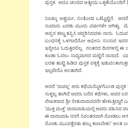
ಪುಸ್ತಕ. ಅದೂ ಚಂದದ ಆತ್ಮೀಯ ಒಕ್ಕಣೆಯೊಂದಿಗೆ ಶ
ನಿಜಕ್ಕೂ ಆಶ್ಚರ್ಯ, ಸಂತೋಷ ಒಟ್ಟೊಟ್ಟಿಗೆ. ಆದರೆ
ಸುಮಾರು ಎರಡು ಮೂರು ವರ್ಷಗಳೇ ಆಗಿತ್ತು. ಮೊದಲ
ಅಪ್ಪನ ಕಣ್ಣು ತಪ್ಪಿಸಿ ಚಪ್ಪರಿಸಿದವಳು ನಾನು. ಓ
ಬಂಧನಕ್ಕೆ ಒಳಗಾದೆನೋ ಆಫೀಸು ಸಂಸಾರ ಇದರಲ್ಲ
ಇನ್ನೇನೂ ಓದುತ್ತಿರಲಿಲ್ಲ. ನಂತರದ ದಿನಗಳಲ್ಲಿ
ಕೂಡಾ ಓದಲು ಸಾಧ್ಯವಾಗದ ಮಟ್ಟಿಗೆ ನಾನಾದೆ. ಯಾ
ಬರಹ ಹುಟ್ಟಿ ಹಿಡಿದ ಪುಸ್ತಕ ಪಕ್ಕಕ್ಕೆ ಇಡುವಂತಾ
ಇಲ್ಲವೇನೊ ಅಂತಾಗಿದೆ.
ಆದರೆ ‘ನಾವಲ್ಲ’ ಆರು ಕಥೆಯನ್ನೊಳಗೊಂಡ ಪುಸ್ತಕ ಕೈ
ಸುಳ್ಳಲ್ಲ; ಹಾಗಿದೆ ಅವರು ಬರೆದ ಕಥೆಗಳು, ಅವರ ಬರವ
ಲೇಖಕರಾದ ಶ್ರೀ ಸೇತುರಾಮರವರೇ ಹೇಳುತ್ತಿದ್ದಾರೆ ಎಂಬ
‘ಮುಕ್ತ ಮುಕ್ತ’ ದಾರಾವಾಹಿಯಲ್ಲಿ ಅವರು ವಹಿಸಿದ ಪ
ಈ ದಾರಾವಾಹಿ ನನಗೆ ನಿರಂತರವಾಗಿ ನೋಡಲು ಆಗುತ
ನೋಡು ಮೂವತ್ತೆರಡು ಹಲ್ಲು ಕಾಣಬೇಕು” ಅಂತ ಬಯ್ಕೊ