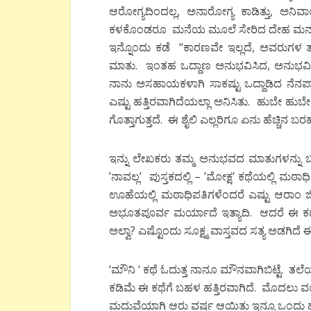
ಆರೋಗ್ಯದಿಂದಲ್ಲ, ಅನಾರೋಗ್ಯ ಕಾಡಿತ್ತು, ಅನಿ
ಕಳಕೊಂಡರೂ ಮನೆಯ ಮೂಲೆ ಸೇರಿದ ದೇಹ ಮನಸ್ಸು
ಇನ್ನೊಂದು ಕಡೆ “ಕಾರಣವೇ ಇಲ್ಲದೆ, ಅವರುಗಳ ತಪ
ಮಾತು. ಇಂತಹ ಒದ್ದಾಣ ಅನುಭವಿಸಿದ, ಅನುಭವಿಸುತ್
ನಾನು ಅಸಹಾಯಕಳಾಗಿ ಸಾಕಷ್ಟು ಒದ್ದಾಡಿದ ನೆನಪಾ
ಎಷ್ಟು ಹತ್ತಿರವಾಗಿದೆಯಲ್ಲಾ ಅನಿಸಿತು. ಹುಬೇ 
ಗೊತ್ತಾಗುತ್ತದೆ. ಈ ಶೈಲಿ ಎಲ್ಲರಿಗೂ ಏನು ಹೆಚ್ಚಿನ ಬರ
ಇನ್ನು ಲೇಖಕರು ತಮ್ಮ ಅನುಭವದ ಮಾತುಗಳನ್ನು ಬಹ
’ನಾವಲ್ಲ’ ಪುಸ್ತಕದಲ್ಲಿ – ’ಮೋಕ್ಷ’ ಕಥೆಯಲ್ಲಿ ಮ
ಊಹೆಯಲ್ಲಿ ಮಠಾಧಿಪತಿಗಳೆಂದರೆ ಎಷ್ಟು ಆರಾಂ ಜೀವ
ಅಭೂತಪೂರ್ವ ಮರ್ಯಾದೆ ಇತ್ಯಾದಿ. ಆದರೆ ಈ ಕಥೆ ಓ
ಅಲ್ವಾ? ಎಷ್ಟೊಂದು ಸೂಕ್ಷ್ಮ ವಾಸ್ತವದ ಸತ್ಯ ಅಡಗಿದೆ ಈ
‘ಮೌನಿ ‘ ಕಥೆ ಓದುತ್ತ ನಾನೂ ಮೌನವಾಗಿಬಿಟ್ಟೆ. ತಲೆಯಲ
ಕಡಿಮೆ ಈ ಕಥೆಗೆ ಬಹಳ ಹತ್ತಿರವಾಗಿದೆ. ಮೊದಲು ವಯಸ
ಮದುವೆಯಾಗಿ ಆರು ವರ್ಷ ಆಯಿತು ಇನ್ನೂ ಒಂದು ಹೆತ್ತ