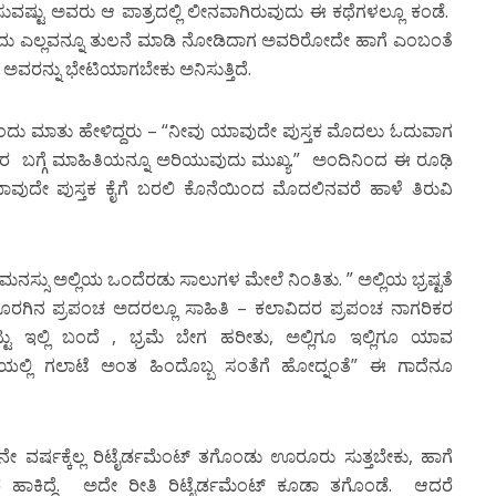
ಷ್ಟು ಅವರು ಆ ಪಾತ್ರದಲ್ಲಿ ಲೀನವಾಗಿರುವುದು ಈ ಕಥೆಗಳಲ್ಲೂ ಕಂಡೆ.
ು ಎಲ್ಲವನ್ನೂ ತುಲನೆ ಮಾಡಿ ನೋಡಿದಾಗ ಅವರಿರೋದೇ ಹಾಗೆ ಎಂಬಂತೆ
ಅವರನ್ನು ಭೇಟಿಯಾಗಬೇಕು ಅನಿಸುತ್ತಿದೆ.
ು ಒಂದು ಮಾತು ಹೇಳಿದ್ದರು – “ನೀವು ಯಾವುದೇ ಪುಸ್ತಕ ಮೊದಲು ಓದುವಾಗ
ರೆದವರ ಬಗ್ಗೆ ಮಾಹಿತಿಯನ್ನೂ ಅರಿಯುವುದು ಮುಖ್ಯ.” ಅಂದಿನಿಂದ ಈ ರೂಢಿ
ಯಾವುದೇ ಪುಸ್ತಕ ಕೈಗೆ ಬರಲಿ ಕೊನೆಯಿಂದ ಮೊದಲಿನವರೆ ಹಾಳೆ ತಿರುವಿ
ನ ಮನಸ್ಸು ಅಲ್ಲಿಯ ಒಂದೆರಡು ಸಾಲುಗಳ ಮೇಲೆ ನಿಂತಿತು. ” ಅಲ್ಲಿಯ ಭ್ರಷ್ಟತೆ
ಹೊರಗಿನ ಪ್ರಪಂಚ ಅದರಲ್ಲೂ ಸಾಹಿತಿ – ಕಲಾವಿದರ ಪ್ರಪಂಚ ನಾಗರಿಕರ
್ಟು ಇಲ್ಲಿ ಬಂದೆ , ಭ್ರಮೆ ಬೇಗ ಹರೀತು, ಅಲ್ಲಿಗೂ ಇಲ್ಲಿಗೂ ಯಾವ
 ಮನೆಯಲ್ಲಿ ಗಲಾಟೆ ಅಂತ ಹಿಂದೊಬ್ಬ ಸಂತೆಗೆ ಹೋದ್ನಂತೆ” ಈ ಗಾದೆನೂ
ಡನೇ ವರ್ಷಕ್ಕೆಲ್ಲ ರಿಟೈರ್ಡಮೆಂಟ್ ತಗೊಂಡು ಊರೂರು ಸುತ್ತಬೇಕು, ಹಾಗೆ
 ಹಾಕಿದ್ದೆ. ಅದೇ ರೀತಿ ರಿಟೈರ್ಡಮೆಂಟ್ ಕೂಡಾ ತಗೊಂಡೆ. ಆದರೆ