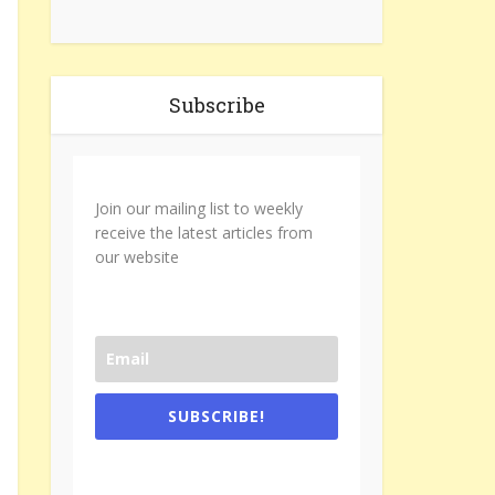
Subscribe
Join our mailing list to weekly
receive the latest articles from
our website
SUBSCRIBE!
One e-mail a week. We don't spam.
Don't forget to check the promotional
tab if you are using gmail.