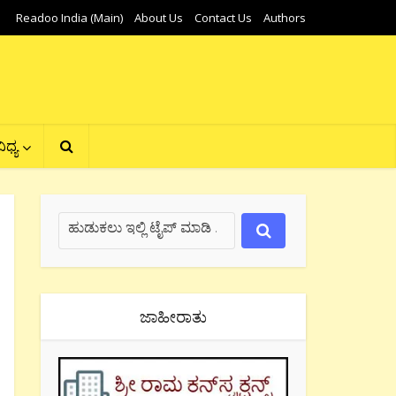
Readoo India (Main)
About Us
Contact Us
Authors
ಿಧ್ಯ
ಜಾಹೀರಾತು