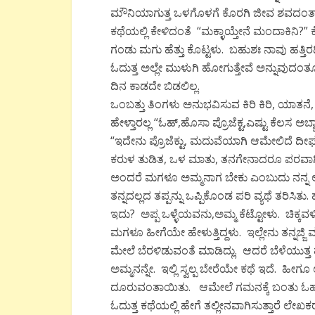
ಮೌನಿಯಾಗುತ್ತ ಒಳಗೊಳಗೆ ಕೊರಗಿ ಜೀವ ಶವದಂತಾದ
ಕಥೆಯಲ್ಲಿ ಕೇಳಿದಂತೆ “ಮಕ್ಳಾಯ್ತೇನೆ ಮಂದಾಕಿನಿ?” ಕೇ
ಗಂಡು ಮಗು ಹೆತ್ತು ಕೊಟ್ಟಳು. ಬಹುಶಃ ನಾವು ಹತ್ತಿ
ಓದುತ್ತ ಅಲ್ಲೇ ಮುಳುಗಿ ಹೋಗುತ್ತೇವೆ ಅನ್ನುವುದಂ
ದಿನ ಕಾಡದೇ ಬಿಡಲಿಲ್ಲ.
ಒಂಬತ್ತು ತಿಂಗಳು ಅನುಭವಿಸುವ ಕಿರಿ ಕಿರಿ, ಯಾತ
ಹೇಳ್ತಾರಲ್ಲ “ಓಹ್,ಹೊಸಾ ಪ್ರೊಜೆಕ್ಟ,ಎಷ್ಟು ಕೆಲಸ ಅಬ್
“ಇದೇನು ಪ್ರೊಜೆಕ್ಟು, ಮದುವೆಯಾಗಿ ಆಮೇಲಿದೆ ದೀರ್ಘ
ಕರುಳ ತುಡಿತ, ಒಳ ಮಾತು, ತನಗೇನಾದರೂ ಪರವಾಗಿಲ್ಲ
ಅಂದರೆ ಮಗಳೂ ಅಮ್ಮನಾಗ ಬೇಕು ಎಂಬುದು ನನ್ನ ಅ
ತನ್ನದಲ್ಲದ ತಪ್ಪನ್ನು ಒಪ್ಪಿಕೊಂಡ ಪರಿ ವ್ಯಥೆ ತರಿಸ
ಇದು? ಅಪ್ಪ ಒಳ್ಳೆಯವನು,ಅಮ್ಮ ಕೆಟ್ಟೋಳು. ಚಿಕ್ಕವ
ಮಗಳೂ ಹೀಗೆಯೇ ಹೇಳುತ್ತಿದ್ದಳು. ಇಲ್ಲೇನು ತನ್ನಜ
ಮೇಲೆ ಬೆರಳಿಡುವಂತೆ ಮಾಡಿದ್ಲು. ಆದರೆ ಬೆಳೆಯುತ್ತ
ಅಮ್ಮನನ್ನೇ. ಇಲ್ಲಿ ಸ್ವಲ್ಪ ಬೇರೆಯೇ ಕಥೆ ಇದೆ. ಹೀಗ
ದೂರುವಂತಾಯಿತು. ಆಮೇಲೆ ಗಮನಕ್ಕೆ ಬಂತು ಓಹ್
ಓದುತ್ತ ಕಥೆಯಲ್ಲಿ ಹೇಗೆ ತಲ್ಲೀನವಾಗಿಸುತ್ತಾರೆ ಲೇಖ