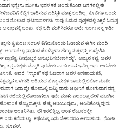
ಾಗ ಇನ್ನೇನು ಮುಗಿತು ಇವಳ ಕತೆ ಅಂದುಕೊಂಡ ದಿನಗಳಲ್ಲಿ ಈ
ಳಿದವನಿಗೆ ಕೆನ್ನೆಗೆ ಭಾರಿಸುವ ಪರಿಸ್ಥಿತಿ ಮಾತ್ರ ಬಂದಿಲ್ಲ. ಕೊನೆಗೂ ಒಂದು
ರದಿಂದ ನೋಡಿದ ಘಟನಾವಳಿಗಳು ನಾವು ಓದುವ ಪುಸ್ತಕದಲ್ಲಿ ಸಿಕ್ಕರೆ ಓದುತ್ತ
ತೂ ಅನುಭವಕ್ಕೆ ಬಂತು. ಕಥೆ ಓದಿ ಮುಗಿಸಿದರೂ ಅದೇ ಗುಂಗು ನನ್ನ ಇಡೀ
ನೆ, ತ್ರಾಸು ಕೈ ತುಂಬ ಸಂಬಳ ತೆಗೆದುಕೊಂಡು ಓಡಾಡುವ ಈಗಿನ ಮಂದಿ
ಬಾ!” ಅಂದಾಗೆಲ್ಲಾ ನಾನಂದುಕೊಳ್ಳೋದು ಹೆಣ್ಣು ಮಕ್ಕಳನ್ನು ಉದ್ದೇಶಿಸಿ
 ಪ್ರಾಜೆಕ್ಟ, ನೀವೊಬ್ಬರೆ ಅನುಭವಿಸಬೇಕಾಗಿದ್ದು”. ಅಮ್ಮನ ಕಷ್ಟ, ಅವಳ
 ತನ್ನ ಮಕ್ಕಳು ಚೆನ್ನಾಗಿ ಇರಬೇಕು ಎಂಬ ಭಾವ ಇವೆಲ್ಲ ಅರ್ಥ ಆಗಬೇಕು
ನಿಸಿಕೆ. ಆದರೆ “ಸ್ಮಾರಕ” ಕಥೆ ಓದಿದಾಗ ಅವಳ ಅಸಹಾಯಕತೆ,
ಿತು. ಹೆತ್ತಮ್ಮನ ಒಳಗುದಿ ಅರಿಯದ ಹೆಣ್ಣು ಮಕ್ಕಳ ಬಾಯಲ್ಲಿ ಬರೋ ಮಾತೇ
ಳಿರುವಾಗ ದಿನಾ ಪ್ಲೇ ಹೋಮಲ್ಲಿ ಬಿಟ್ಟು ನಾನು ಆಫೀಸಿಗೆ ಹೋಗುವಾಗ ನನ್ನ
್ಜಿ ಮನೆಗೆ ರಜೆಯಲ್ಲಿ ಹೋದಾಗಲೂ ಇದೇ ಮಾತು ಎಲ್ಲರಲ್ಲೂ ಹೇಳಿ ಮೂಗಿನ
 ಹೋದಂತೆ ಹೆಣ್ಣು ಮಕ್ಕಳು ಹೆಚ್ಚು ಅರಿಯುವುದು , ಅಂಟಿಕೊಳ್ಳುವುದು
ೂ ಉಂಟಾ ಅಂತನಿಸಿತು. ಛೆ! ಇರಲಿಕ್ಕಿಲ್ಲ, ಅಂತ ಲೇಖಕರನ್ನೇ
! ಇದು ಕಥೆಯಲ್ವಾ. ಕಥೆಯಲ್ಲಿ ಏನು ಬೇಕಾದರೂ ಆಗಬಹುದು. ನೋಡಿ
ಕರು. ಸೂಪರ್.