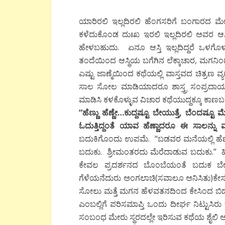
ಯಾರಿರಲಿ ಇಲ್ಲದಿರಲಿ ಹೆಂಗಸರಿಗೆ ಬಂಗಾರದ 
ಕಳೆದುಕೊಂಡ ದುಃಖ ಇರಲಿ ಇಲ್ಲದಿರಲಿ ಅವರ ಆಸ್ತ
ಹೇಳಬಹುದು. ಏನೂ ಆಸ್ತಿ ಇಲ್ಲದಿದ್ದರೆ ಒಳಗೊ
ತಂದೆಯಿಂದ ಆಸ್ಥಿಯ ಬಗೆಗಿನ ಲೆಕ್ಕಾಚಾರ, ಮಗನ
ಎಷ್ಟು ಜಾಣ್ಮೆಯಿಂದ ಕಥೆಯಲ್ಲಿ ವಾಸ್ತವದ ಚಿತ್ರಣ ವ
ಸಾಲ ಸೋಲ ಮಾಡಿಯಾದರೂ ಶಾಸ್ತ್ರ ಸಂಪ್ರದಾಯ 
ಮಾಡಿಸಿ ಕಳಕೊಳ್ಳುವ ವಿಚಾರ ಕಥೆಯುದ್ದಕ್ಕೂ ಕಾಣ
“
ಹೆಣ್ಣು
ಹೆಣ್ಣೇ
…
ಕುದ್ದಷ್ಟೂ
ಬೇಯುತ್ತೆ
,
ಬೆಂದಷ್ಟೂ
ಮೆ
ಓದುತ್ತಿದ್ದಂತೆ
ಯಾವ
ಹೆಣ್ಣಾದರೂ
ಈ
ಸಾಲನ್ನು
ಮ
ಬದುಕಿಗೊಂದು ಉಪಮೆ. “ಬಡವರ ಮನೆಯಲ್ಲಿ ಹೆಣ್ಣ
ಬದುಕು. ಶ್ರೀಮಂತರದು ಮೆರೆದಾಡುವ ಬದುಕು.” ಹೀಗನ
ಕೇವಲ ಪ್ರದರ್ಶನದ ಬೊಂಬೆಯಂತೆ ಬದುಕ ಬೇಕಾದ
ಗೆಳೆಯನೆದುರು ಅಂಗಲಾಚಿ(ಸವಾಲೂ ಅನಿಸಿತು)ಕೇಸು
ಸೋಲು ಮತ್ತೆ ಮಗನ ಹೆಳವತನದಿಂದ ಕೇಸಿಂದ ಬಿಡು
ಎಂಬಲ್ಲಿಗೆ ಪರಿಸಮಾಪ್ತಿ ಒಂದು ದೀರ್ಘ ನಿಟ್ಟುಸಿರ
ಸಂಬಂಧ ಮೇರು ಸ್ಥರದಲ್ಲೇ ಇರಿಸುವ ಕಥೆಯ ಶೈಲ