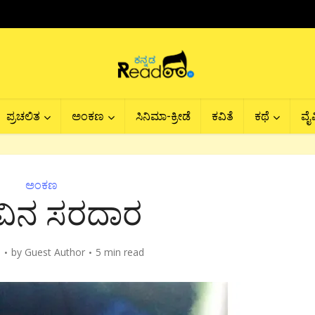
ಪ್ರಚಲಿತ
ಅಂಕಣ
ಸಿನಿಮಾ-ಕ್ರೀಡೆ
ಕವಿತೆ
ಕಥೆ
ವೈವ
ಅಂಕಣ
ವಿನ ಸರದಾರ
8
by
Guest Author
5 min read