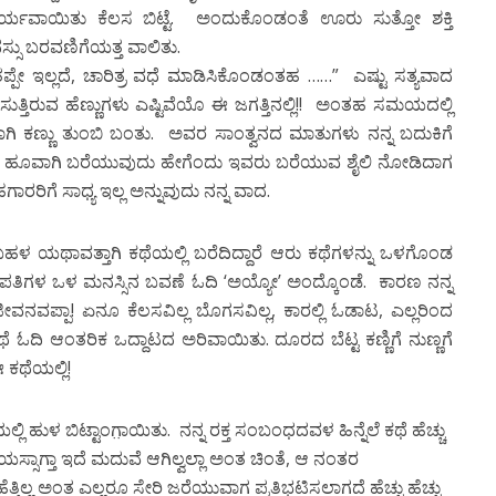
ವಾರ್ಯವಾಯಿತು ಕೆಲಸ ಬಿಟ್ಟೆ. ಅಂದುಕೊಂಡಂತೆ ಊರು ಸುತ್ತೋ ಶಕ್ತಿ
 ಬರವಣಿಗೆಯತ್ತ ವಾಲಿತು.
್ಪೇ ಇಲ್ಲದೆ, ಚಾರಿತ್ರ ವಧೆ ಮಾಡಿಸಿಕೊಂಡಂತಹ ……” ಎಷ್ಟು ಸತ್ಯವಾದ
ತಿರುವ ಹೆಣ್ಣುಗಳು ಎಷ್ಟಿವೆಯೊ ಈ ಜಗತ್ತಿನಲ್ಲಿ!! ಅಂತಹ ಸಮಯದಲ್ಲಿ
ಗಿ ಕಣ್ಣು ತುಂಬಿ ಬಂತು. ಅವರ ಸಾಂತ್ವನದ ಮಾತುಗಳು ನನ್ನ ಬದುಕಿಗೆ
ಹುಬೇ ಹೂವಾಗಿ ಬರೆಯುವುದು ಹೇಗೆಂದು ಇವರು ಬರೆಯುವ ಶೈಲಿ ನೋಡಿದಾಗ
ಹಗಾರರಿಗೆ ಸಾಧ್ಯ ಇಲ್ಲ ಅನ್ನುವುದು ನನ್ನ ವಾದ.
ಳ ಯಥಾವತ್ತಾಗಿ ಕಥೆಯಲ್ಲಿ ಬರೆದಿದ್ದಾರೆ ಆರು ಕಥೆಗಳನ್ನು ಒಳಗೊಂಡ
ಠಾಧಿಪತಿಗಳ ಒಳ ಮನಸ್ಸಿನ ಬವಣೆ ಓದಿ ‘ಅಯ್ಯೋ’ ಅಂದ್ಕೊಂಡೆ. ಕಾರಣ ನನ್ನ
ನವಪ್ಪಾ! ಏನೂ ಕೆಲಸವಿಲ್ಲ ಬೊಗಸವಿಲ್ಲ, ಕಾರಲ್ಲಿ ಓಡಾಟ, ಎಲ್ಲರಿಂದ
ದಿ ಆಂತರಿಕ ಒದ್ದಾಟದ ಅರಿವಾಯಿತು. ದೂರದ ಬೆಟ್ಟ ಕಣ್ಣಿಗೆ ನುಣ್ಣಗೆ
 ಕಥೆಯಲ್ಲಿ!
್ಲಿ ಹುಳ ಬಿಟ್ಟಾಂಗಾ಼ಯಿತು. ನನ್ನ ರಕ್ತ ಸಂಬಂಧದವಳ ಹಿನ್ನೆಲೆ ಕಥೆ ಹೆಚ್ಚು
್ಸಾಗ್ತಾ ಇದೆ ಮದುವೆ ಆಗಿಲ್ವಲ್ಲಾ ಅಂತ ಚಿಂತೆ, ಆ ನಂತರ
ಿಲ್ಲ ಅಂತ ಎಲ್ಲರೂ ಸೇರಿ ಜರೆಯುವಾಗ ಪ್ರತಿಭಟಿಸಲಾಗದೆ ಹೆಚ್ಚು ಹೆಚ್ಚು