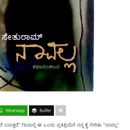
WhatsApp
Buffer
ರುತ್ತದೆ” fbಯಲ್ಲಿ ಈ ಒಂದು ಪ್ರತಿಕ್ರಿಯೆಗೆ ನನ್ನ ಕೈ ಸೇರಿತು “ನಾವಲ್ಲ”