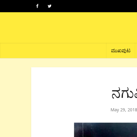
ಮುಖಪುಟ
ನಗು
May 29, 201