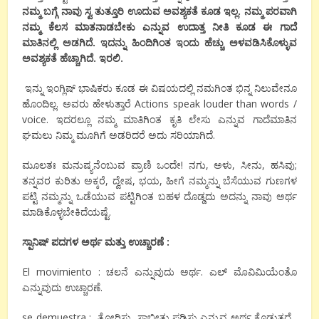
ನಮ್ಮ ಬಗ್ಗೆ ನಾವು ಸ್ವ ತುತ್ತೂರಿ ಊದುವ ಅವಶ್ಯಕತೆ ಕೂಡ ಇಲ್ಲ. ನಮ್ಮ ಪರವಾಗಿ
ನಮ್ಮ ಕೆಲಸ ಮಾತನಾಡಬೇಕು ಎನ್ನುವ ಉದಾತ್ತ ನೀತಿ ಕೂಡ ಈ ಗಾದೆ
ಮಾತಿನಲ್ಲಿ ಅಡಗಿದೆ. ಇದನ್ನು ಹಿಂದಿಗಿಂತ ಇಂದು ಹೆಚ್ಚು ಅಳವಡಿಸಿಕೊಳ್ಳುವ
ಅವಶ್ಯಕತೆ ಹೆಚ್ಚಾಗಿದೆ. ಇರಲಿ.
ಇನ್ನು ಇಂಗ್ಲಿಷ್ ಭಾಷಿಕರು ಕೂಡ ಈ ವಿಷಯದಲ್ಲಿ ನಮಗಿಂತ ಭಿನ್ನ ನಿಲುವೇನೂ
ಹೊಂದಿಲ್ಲ. ಅವರು ಹೇಳುತ್ತಾರೆ Actions speak louder than words /
voice. ಇದರಲ್ಲೂ ನಮ್ಮ ಮಾತಿಗಿಂತ ಕೃತಿ ಲೇಸು ಎನ್ನುವ ಗಾದೆಮಾತಿನ
ಘಮಲು ನಿಮ್ಮ ಮೂಗಿಗೆ ಅಡರಿದರೆ ಅದು ಸರಿಯಾಗಿದೆ.
ಮೂಲತಃ ಮನುಷ್ಯನೆಂಬುವ ಪ್ರಾಣಿ ಒಂದೇ! ನಗು, ಅಳು, ಸೀನು, ಹಸಿವು;
ತನ್ನವರ ಕುರಿತು ಅಕ್ಕರೆ, ದ್ವೇಷ, ಭಯ, ಹೀಗೆ ನಮ್ಮನ್ನು ಬೆಸೆಯುವ ಗುಣಗಳ
ಪಟ್ಟಿ ನಮ್ಮನ್ನು ಒಡೆಯುವ ಪಟ್ಟಿಗಿಂತ ಬಹಳ ದೊಡ್ಡದು ಅದನ್ನು ನಾವು ಅರ್ಥ
ಮಾಡಿಕೊಳ್ಳಬೇಕಿದೆಯಷ್ಟೆ.
ಸ್ಪಾನಿಷ್
ಪದಗಳ ಅರ್ಥ ಮತ್ತು ಉಚ್ಚಾರಣೆ :
El movimiento : ಚಲನೆ ಎನ್ನುವುದು ಅರ್ಥ. ಎಲ್ ಮೊವಿಮಿಯೆಂತೊ
ಎನ್ನುವುದು ಉಚ್ಚಾರಣೆ.
se demuestra : ತೋರಿಸು, ಸಾಬೀತು ಪಡಿಸು ಎನ್ನುವ ಅರ್ಥ ಕೊಡುತ್ತದೆ .