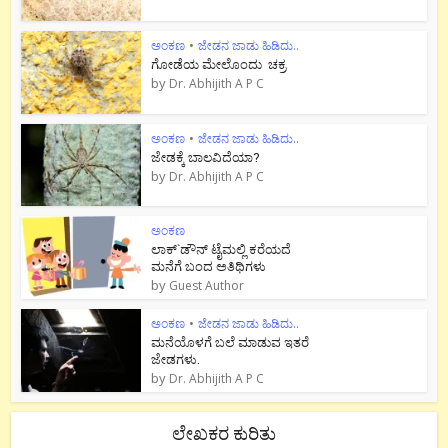
ಅಂಕಣ
•
ಜೇಡನ ಜಾಡು ಹಿಡಿದು..
ಗೋಡೆಯ ಮೇಲೊಂದು ಚಕ್ರ
by
Dr. Abhijith A P C
ಅಂಕಣ
•
ಜೇಡನ ಜಾಡು ಹಿಡಿದು..
ಜೇಡಕ್ಕೆ ಬಾಲವಿದೆಯಾ?
by
Dr. Abhijith A P C
ಅಂಕಣ
ಲಾಕ್`ಡೌನ್ ಟೈಮಲ್ಲಿ ಕರೆಯದೆ
ಮನೆಗೆ ಬಂದ ಅತಿಥಿಗಳು
by
Guest Author
ಅಂಕಣ
•
ಜೇಡನ ಜಾಡು ಹಿಡಿದು..
ಮನೆಯೊಳಗೆ ಬಲೆ ಮಾಡುವ ಇತರೆ
ಜೇಡಗಳು.
by
Dr. Abhijith A P C
ಲೇಖಕರ ಕುರಿತು