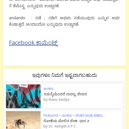
ಸೆ ಡೆಮೊಸ್ತ್ರ ಎನ್ನುವುದು ಉಚ್ಚಾರಣೆ.
andando : ನಡೆ , ನಡಿಗೆ ಅಥವಾ ನಡೆಯುವುದು ಎನ್ನುವ ಅರ್ಥ
ಕೊಡುತ್ತದೆ. ಅಂದಾಂದೋ ಎನ್ನುವುದು ಉಚ್ಚಾರಣೆ.
Facebook ಕಾಮೆಂಟ್ಸ್
ಇವುಗಳೂ ನಿಮಗೆ ಇಷ್ಟವಾಗಬಹುದು
ಅಂಕಣ
ಸಮಸ್ಯೆಯೆಂದರೆ ಸಾವಲ್ಲ, ಜೀವನ
by
Manu Vaidya
Featured
•
ಅಂಕಣ
•
ಜೇಡನ ಜಾಡು ಹಿಡಿದು..
ಗೋಡೆಯ ಮೇಲಿನ ಜೇಡ- ಭಾಗ ೨
by
Dr. Abhijith A P C