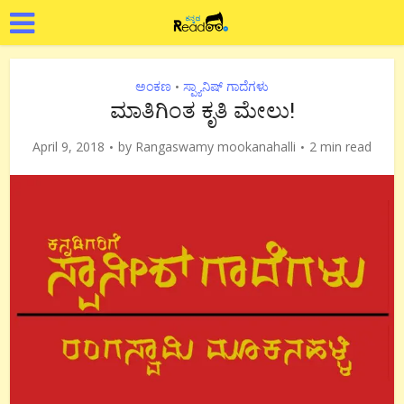
ಅಂಕಣ
ಸ್ಪ್ಯಾನಿಷ್ ಗಾದೆಗಳು
•
ಮಾತಿಗಿಂತ ಕೃತಿ ಮೇಲು!
April 9, 2018
by
Rangaswamy mookanahalli
2 min read