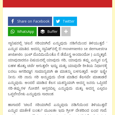
Share on Facebook
Twitter
WhatsApp
Buffer
ಸ್ಪಾನಿಷರಲ್ಲಿ ‘ಚಲನೆ ಸರಿಯಾಗಿದೆ ಎನ್ನುವುದು ನಡಿಗೆಯಿಂದ ತಿಳಿಯುತ್ತದೆ ‘
ಎನ್ನುವ ಮಾತಿದ. ಅದನ್ನು ಸ್ಪಾನಿಷ್’ನಲ್ಲಿ El movimiento se demuestra
andando. (ಎಲ್ ಮೊವಿಮಿಯೆಂತೊ ಸೆ ಡೆಮೊಸ್ತ್ರ ಅಂದಾಂದೋ ) ಎನ್ನುತ್ತಾರೆ.
ಯಾವುದಾದರೂ ವಿಷಯದಲ್ಲಿ ಯಾವುದು ಸರಿ, ಯಾವುದು ತಪ್ಪು ಎನ್ನುವ ಬಗ್ಗೆ
ಬಹಳ ಹೊತ್ತು ಚರ್ಚೆ ಆಗುತ್ತಲೇ ಇದ್ದು; ಮತ್ತು ಯಾವುದೇ ರೀತಿಯ ನಿರ್ಧಾರಕ್ಕೆ
ಬರಲು ಆಗದಿದ್ದಾಗ ಸಾಮಾನ್ಯವಾಗಿ ಈ ಮಾತನ್ನು ಬಳಸುತ್ತಾರೆ. ಅರ್ಥ ಇಷ್ಟೇ
ನೀನು ಸರಿ ನಾನು ಸರಿ ಅನ್ನುವುದು ಬೇಡ ಮಾಡಿದ ಕೆಲಸವೇ ಮಾತಾಡಲಿ
ಎನ್ನುವುದು. ಅಂದರೆ ಮಾಡಿದ ಕೆಲಸ ಯಶಸ್ವಿಯಾಗಿ ಅದನ್ನ ಜನರು ಒಪ್ಪಿದರೆ
ಸರಿ-ತಪ್ಪುಗಳ ಗೋಜಿಗೆ ಆಸ್ಪದವಿಲ್ಲ ಎನ್ನುವುದು ಮತ್ತು ಅದನ್ನ ಎಲ್ಲರೂ
ಒಪ್ಪಲೇಬೇಕು ಎನ್ನುವುದು ಸಾರಾಂಶ.
ಹಾಗಾದರೆ ‘ಚಲನೆ ಸರಿಯಾಗಿದೆ ಎನ್ನುವುದು ನಡಿಗೆಯಿಂದ ತಿಳಿಯುತ್ತದೆ’
ಎನ್ನುವ ಮಾತೇಕೆ ಬಂತು? ಮೂಲತಃ ಇದು ಗ್ರೀಸ್ ದೇಶದಿಂದ ಬಂದ ಗಾದೆ.