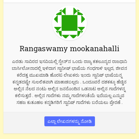
Rangaswamy mookanahalli
ಎರಡು ಸಾವಿರದ ಇಸವಿಯಲ್ಲಿ ಸ್ಪೇನ್’ನ ಒಂದು ರಾಜ್ಯ ಕತಲೂನ್ಯದ ರಾಜಧಾನಿ
ಬಾರ್ಸಿಲೋನಾದಲ್ಲಿ ಇಳಿದಾಗ ಸ್ಪಾನೀಷ್ ಭಾಷೆಯ ಗಂಧಗಾಳಿ ಇಲ್ಲದ, ಜೀವನ
ಕರೆದತ್ತ ಮುಖಮಾಡಿ ಹೊರಟ ಲೇಖಕರು ಇಂದು ಸ್ಪಾನಿಷ್ ಭಾಷೆಯನ್ನ
ಕನ್ನಡದಷ್ಟೇ ಸುಲಲಿತವಾಗಿ ಮಾತಾಡಬಲ್ಲರು . ಒಂದೂವರೆ ದಶಕಕ್ಕೂ ಹೆಚ್ಚಿನ
ಅಲ್ಲಿನ ನೆಲದ ನಂಟು ಅಲ್ಲಿನ ಜನರೊಂದಿನ ಒಡನಾಟ ಅಲ್ಲಿನ ಗಾದೆಗಳನ್ನ
ಕಲಿಸುತ್ತದೆ . ಅಲ್ಲಿನ ಗಾದೆಗಳು ನಮ್ಮ ಗಾದೆಗಳಂತೆಯೆ ಇದೆಯಲ್ಲ ಎನ್ನುವ
ಸಹಜ ಕುತೂಹಲ ಕನ್ನಡಿಗರಿಗೆ ಸ್ಪಾನಿಷ್ ಗಾದೆಗಳು ಬರೆಯಲು ಪ್ರೇರಣೆ .
ಎಲ್ಲಾ ಲೇಖನಗಳನ್ನು ನೋಡಿ