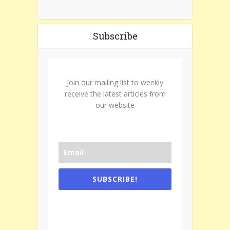
Subscribe
Join our mailing list to weekly
receive the latest articles from
our website
SUBSCRIBE!
One e-mail a week. We don't spam.
Don't forget to check the promotional
tab if you are using gmail.