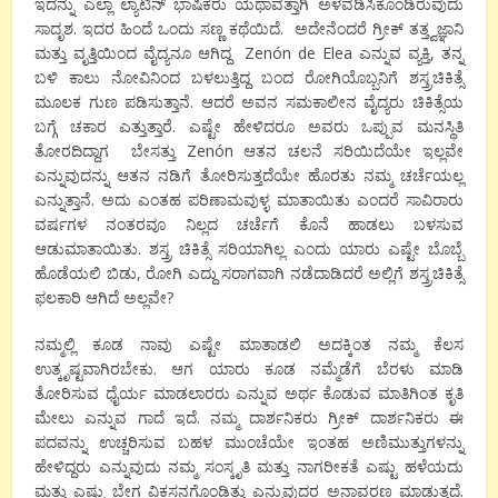
ಇದನ್ನು ಎಲ್ಲಾ ಲ್ಯಾಟಿನ್ ಭಾಷಿಕರು ಯಥಾವತ್ತಾಗಿ ಅಳವಡಿಸಿಕೊಂಡಿರುವುದು
ಸಾದೃಶ. ಇದರ ಹಿಂದೆ ಒಂದು ಸಣ್ಣ ಕಥೆಯಿದೆ. ಅದೇನೆಂದರೆ ಗ್ರೀಕ್ ತತ್ತ್ವಜ್ಞಾನಿ
ಮತ್ತು ವೃತ್ತಿಯಿಂದ ವೈದ್ಯನೂ ಆಗಿದ್ದ Zenón de Elea ಎನ್ನುವ ವ್ಯಕ್ತಿ, ತನ್ನ
ಬಳಿ ಕಾಲು ನೋವಿನಿಂದ ಬಳಲುತ್ತಿದ್ದ ಬಂದ ರೋಗಿಯೊಬ್ಬನಿಗೆ ಶಸ್ತ್ರಚಿಕಿತ್ಸೆ
ಮೂಲಕ ಗುಣ ಪಡಿಸುತ್ತಾನೆ. ಆದರೆ ಅವನ ಸಮಕಾಲೀನ ವೈದ್ಯರು ಚಿಕಿತ್ಸೆಯ
ಬಗ್ಗೆ ಚಕಾರ ಎತ್ತುತ್ತಾರೆ. ಎಷ್ಟೇ ಹೇಳಿದರೂ ಅವರು ಒಪ್ಪುವ ಮನಸ್ಥಿತಿ
ತೋರದಿದ್ದಾಗ ಬೇಸತ್ತು Zenón ಆತನ ಚಲನೆ ಸರಿಯಿದೆಯೇ ಇಲ್ಲವೇ
ಎನ್ನುವುದನ್ನು ಆತನ ನಡಿಗೆ ತೋರಿಸುತ್ತದೆಯೇ ಹೊರತು ನಮ್ಮ ಚರ್ಚೆಯಲ್ಲ
ಎನ್ನುತ್ತಾನೆ. ಅದು ಎಂತಹ ಪರಿಣಾಮವುಳ್ಳ ಮಾತಾಯಿತು ಎಂದರೆ ಸಾವಿರಾರು
ವರ್ಷಗಳ ನಂತರವೂ ನಿಲ್ಲದ ಚರ್ಚೆಗೆ ಕೊನೆ ಹಾಡಲು ಬಳಸುವ
ಆಡುಮಾತಾಯಿತು. ಶಸ್ತ್ರ ಚಿಕಿತ್ಸೆ ಸರಿಯಾಗಿಲ್ಲ ಎಂದು ಯಾರು ಎಷ್ಟೇ ಬೊಬ್ಬೆ
ಹೊಡೆಯಲಿ ಬಿಡು, ರೋಗಿ ಎದ್ದು ಸರಾಗವಾಗಿ ನಡೆದಾಡಿದರೆ ಅಲ್ಲಿಗೆ ಶಸ್ತ್ರಚಿಕಿತ್ಸೆ
ಫಲಕಾರಿ ಆಗಿದೆ ಅಲ್ಲವೇ?
ನಮ್ಮಲ್ಲಿ ಕೂಡ ನಾವು ಎಷ್ಟೇ ಮಾತಾಡಲಿ ಅದಕ್ಕಿಂತ ನಮ್ಮ ಕೆಲಸ
ಉತ್ಕೃಷ್ಟವಾಗಿರಬೇಕು. ಆಗ ಯಾರು ಕೂಡ ನಮ್ಮೆಡೆಗೆ ಬೆರಳು ಮಾಡಿ
ತೋರಿಸುವ ಧೈರ್ಯ ಮಾಡಲಾರರು ಎನ್ನುವ ಅರ್ಥ ಕೊಡುವ ಮಾತಿಗಿಂತ ಕೃತಿ
ಮೇಲು ಎನ್ನುವ ಗಾದೆ ಇದೆ. ನಮ್ಮ ದಾರ್ಶನಿಕರು ಗ್ರೀಕ್ ದಾರ್ಶನಿಕರು ಈ
ಪದವನ್ನು ಉಚ್ಚರಿಸುವ ಬಹಳ ಮುಂಚೆಯೇ ಇಂತಹ ಅಣಿಮುತ್ತುಗಳನ್ನು
ಹೇಳಿದ್ದರು ಎನ್ನುವುದು ನಮ್ಮ ಸಂಸ್ಕೃತಿ ಮತ್ತು ನಾಗರೀಕತೆ ಎಷ್ಟು ಹಳೆಯದು
ಮತ್ತು ಎಷ್ಟು ಬೇಗ ವಿಕಸನಗೊಂಡಿತ್ತು ಎನ್ನುವುದರ ಅನಾವರಣ ಮಾಡುತ್ತದೆ.