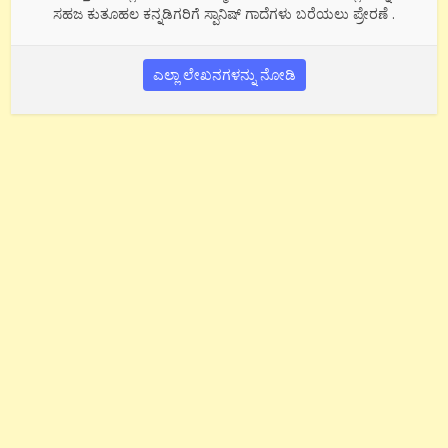
ಸಹಜ ಕುತೂಹಲ ಕನ್ನಡಿಗರಿಗೆ ಸ್ಪಾನಿಷ್ ಗಾದೆಗಳು ಬರೆಯಲು ಪ್ರೇರಣೆ .
ಎಲ್ಲಾ ಲೇಖನಗಳನ್ನು ನೋಡಿ