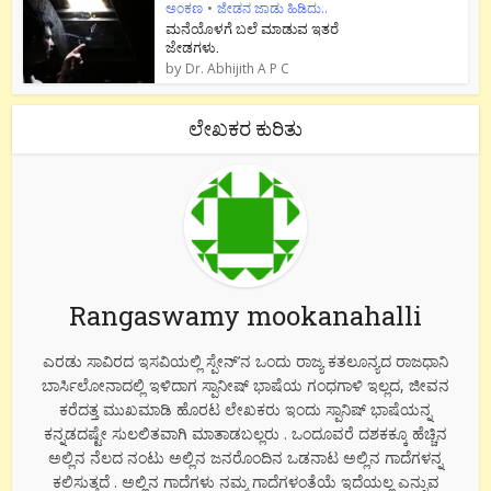
ಅಂಕಣ
•
ಜೇಡನ ಜಾಡು ಹಿಡಿದು..
ಮನೆಯೊಳಗೆ ಬಲೆ ಮಾಡುವ ಇತರೆ
ಜೇಡಗಳು.
by
Dr. Abhijith A P C
ಲೇಖಕರ ಕುರಿತು
Rangaswamy mookanahalli
ಎರಡು ಸಾವಿರದ ಇಸವಿಯಲ್ಲಿ ಸ್ಪೇನ್’ನ ಒಂದು ರಾಜ್ಯ ಕತಲೂನ್ಯದ ರಾಜಧಾನಿ
ಬಾರ್ಸಿಲೋನಾದಲ್ಲಿ ಇಳಿದಾಗ ಸ್ಪಾನೀಷ್ ಭಾಷೆಯ ಗಂಧಗಾಳಿ ಇಲ್ಲದ, ಜೀವನ
ಕರೆದತ್ತ ಮುಖಮಾಡಿ ಹೊರಟ ಲೇಖಕರು ಇಂದು ಸ್ಪಾನಿಷ್ ಭಾಷೆಯನ್ನ
ಕನ್ನಡದಷ್ಟೇ ಸುಲಲಿತವಾಗಿ ಮಾತಾಡಬಲ್ಲರು . ಒಂದೂವರೆ ದಶಕಕ್ಕೂ ಹೆಚ್ಚಿನ
ಅಲ್ಲಿನ ನೆಲದ ನಂಟು ಅಲ್ಲಿನ ಜನರೊಂದಿನ ಒಡನಾಟ ಅಲ್ಲಿನ ಗಾದೆಗಳನ್ನ
ಕಲಿಸುತ್ತದೆ . ಅಲ್ಲಿನ ಗಾದೆಗಳು ನಮ್ಮ ಗಾದೆಗಳಂತೆಯೆ ಇದೆಯಲ್ಲ ಎನ್ನುವ