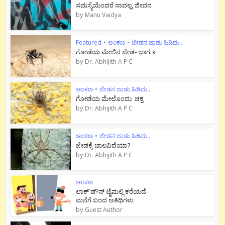
ಸಮಸ್ಯೆಯೆಂದರೆ ಸಾವಲ್ಲ, ಜೀವನ
by
Manu Vaidya
Featured
•
ಅಂಕಣ
•
ಜೇಡನ ಜಾಡು ಹಿಡಿದು..
ಗೋಡೆಯ ಮೇಲಿನ ಜೇಡ- ಭಾಗ ೨
by
Dr. Abhijith A P C
ಅಂಕಣ
•
ಜೇಡನ ಜಾಡು ಹಿಡಿದು..
ಗೋಡೆಯ ಮೇಲೊಂದು ಚಕ್ರ
by
Dr. Abhijith A P C
ಅಂಕಣ
•
ಜೇಡನ ಜಾಡು ಹಿಡಿದು..
ಜೇಡಕ್ಕೆ ಬಾಲವಿದೆಯಾ?
by
Dr. Abhijith A P C
ಅಂಕಣ
ಲಾಕ್`ಡೌನ್ ಟೈಮಲ್ಲಿ ಕರೆಯದೆ
ಮನೆಗೆ ಬಂದ ಅತಿಥಿಗಳು
by
Guest Author