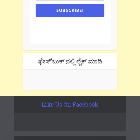
SUBSCRIBE!
One e-mail a week. We don't spam.
Don't forget to check the promotional
tab if you are using gmail.
ಫೇಸ್’ಬುಕ್’ನಲ್ಲಿ ಲೈಕ್ ಮಾಡಿ
Like Us On Facebook