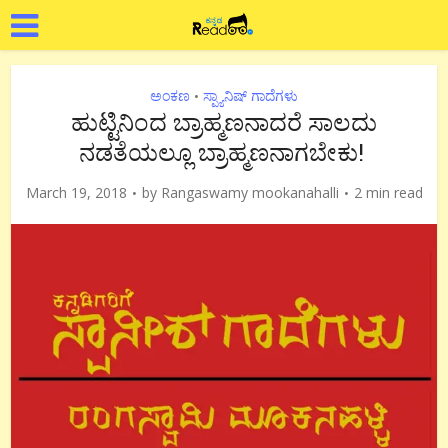
ಅಂಕಣ
ಸ್ಪ್ಯಾನಿಷ್ ಗಾದೆಗಳು
•
ಹುಟ್ಟಿನಿಂದ ಬ್ರಾಹ್ಮಣನಾದರೆ ಸಾಲದು
ನಡತೆಯಲ್ಲೂ ಬ್ರಾಹ್ಮಣನಾಗಬೇಕು!
March 19, 2018
by
Rangaswamy mookanahalli
2 min read