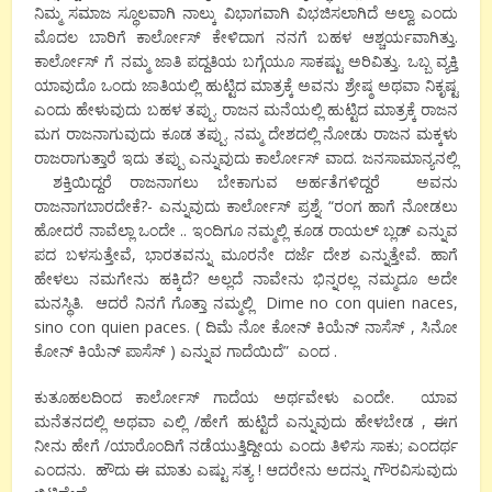
ನಿಮ್ಮ ಸಮಾಜ ಸ್ಥೂಲವಾಗಿ ನಾಲ್ಕು ವಿಭಾಗವಾಗಿ ವಿಭಜಿಸಲಾಗಿದೆ ಅಲ್ವಾ ಎಂದು
ಮೊದಲ ಬಾರಿಗೆ ಕಾರ್ಲೋಸ್ ಕೇಳಿದಾಗ ನನಗೆ ಬಹಳ ಆಶ್ಚರ್ಯವಾಗಿತ್ತು.
ಕಾರ್ಲೋಸ್ ಗೆ ನಮ್ಮ ಜಾತಿ ಪದ್ದತಿಯ ಬಗ್ಗೆಯೂ ಸಾಕಷ್ಟು ಅರಿವಿತ್ತು. ಒಬ್ಬ ವ್ಯಕ್ತಿ
ಯಾವುದೊ ಒಂದು ಜಾತಿಯಲ್ಲಿ ಹುಟ್ಟಿದ ಮಾತ್ರಕ್ಕೆ ಅವನು ಶ್ರೇಷ್ಠ ಅಥವಾ ನಿಕೃಷ್ಟ
ಎಂದು ಹೇಳುವುದು ಬಹಳ ತಪ್ಪು. ರಾಜನ ಮನೆಯಲ್ಲಿ ಹುಟ್ಟಿದ ಮಾತ್ರಕ್ಕೆ ರಾಜನ
ಮಗ ರಾಜನಾಗುವುದು ಕೂಡ ತಪ್ಪು. ನಮ್ಮ ದೇಶದಲ್ಲಿ ನೋಡು ರಾಜನ ಮಕ್ಕಳು
ರಾಜರಾಗುತ್ತಾರೆ ಇದು ತಪ್ಪು ಎನ್ನುವುದು ಕಾರ್ಲೋಸ್ ವಾದ. ಜನಸಾಮಾನ್ಯನಲ್ಲಿ
ಶಕ್ತಿಯಿದ್ದರೆ ರಾಜನಾಗಲು ಬೇಕಾಗುವ ಅರ್ಹತೆಗಳಿದ್ದರೆ ಅವನು
ರಾಜನಾಗಬಾರದೇಕೆ?- ಎನ್ನುವುದು ಕಾರ್ಲೋಸ್ ಪ್ರಶ್ನೆ. “ರಂಗ ಹಾಗೆ ನೋಡಲು
ಹೋದರೆ ನಾವೆಲ್ಲಾ ಒಂದೇ .. ಇಂದಿಗೂ ನಮ್ಮಲ್ಲಿ ಕೂಡ ರಾಯಲ್ ಬ್ಲಡ್ ಎನ್ನುವ
ಪದ ಬಳಸುತ್ತೇವೆ, ಭಾರತವನ್ನು ಮೂರನೇ ದರ್ಜೆ ದೇಶ ಎನ್ನುತ್ತೇವೆ. ಹಾಗೆ
ಹೇಳಲು ನಮಗೇನು ಹಕ್ಕಿದೆ? ಅಲ್ಲದೆ ನಾವೇನು ಭಿನ್ನರಲ್ಲ ನಮ್ಮದೂ ಅದೇ
ಮನಸ್ಥಿತಿ. ಆದರೆ ನಿನಗೆ ಗೊತ್ತಾ ನಮ್ಮಲ್ಲಿ Dime no con quien naces,
sino con quien paces. ( ದಿಮೆ ನೋ ಕೋನ್ ಕಿಯೆನ್ ನಾಸೆಸ್ , ಸಿನೋ
ಕೋನ್ ಕಿಯೆನ್ ಪಾಸೆಸ್ ) ಎನ್ನುವ ಗಾದೆಯಿದೆ” ಎಂದ .
ಕುತೂಹಲದಿಂದ ಕಾರ್ಲೋಸ್ ಗಾದೆಯ ಅರ್ಥವೇಳು ಎಂದೇ. ಯಾವ
ಮನೆತನದಲ್ಲಿ ಅಥವಾ ಎಲ್ಲಿ /ಹೇಗೆ ಹುಟ್ಟಿದೆ ಎನ್ನುವುದು ಹೇಳಬೇಡ , ಈಗ
ನೀನು ಹೇಗೆ /ಯಾರೊಂದಿಗೆ ನಡೆಯುತ್ತಿದ್ದೀಯ ಎಂದು ತಿಳಿಸು ಸಾಕು; ಎಂದರ್ಥ
ಎಂದನು. ಹೌದು ಈ ಮಾತು ಎಷ್ಟು ಸತ್ಯ ! ಆದರೇನು ಅದನ್ನು ಗೌರವಿಸುವುದು