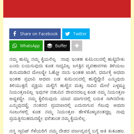
Share on Facebook
Twitter
WhatsApp
Buffer
ನಮ್ಮ ಹುಟ್ಟು ನಮ್ಮ ಕೈಯಲಿಲ್ಲ. ನಾವು ಇಂತಹ ಕುಟುಂಬದಲ್ಲಿ ಹುಟ್ಟಬೇಕು
ಎಂದು ಬಯಸುವುದು ಕೂಡ ಸಾಧ್ಯವಿಲ್ಲ. ಜಗತ್ತಿನ ವ್ಯವಹಾರಗಳು ತಿಳಿಯಲು
ಶುರುಮಾಡಿದ ಮೇಲಷ್ಟೇ ಓಹ್ಹೋ ನಾನು ಇಂತಹ ಜಾತಿಗೆ, ಧರ್ಮಕ್ಕೆ ಅಥವಾ
ಇಂತಹ ಪ್ರಭಾವಿ ಅಥವಾ ಬಡ ಕುಟುಂಬದಲ್ಲಿ ಹುಟ್ಟಿದ್ದೇನೆ ಎನ್ನುವುದು
ತಿಳಿಯುತ್ತದೆ. ವ್ಯಕ್ತಿಯ ಮಟ್ಟಿಗೆ ಹುಟ್ಟಿನ ಮತ್ತು ಸಾವಿನ ಮೇಲೆ ಎಳ್ಳಷ್ಟೂ
ನಿಯಂತ್ರಣವಿಲ್ಲ. ಇವುಗಳ ನಡುವಿನ ಜೀವನದಲ್ಲೂ ಕೂಡ ನಮ್ಮ ನಿಯಂತ್ರಣ
ಅಷ್ಟಕಷ್ಟೇ. ನಮ್ಮ ಕೈಲಿರುವುದು ಯಾವ ಮಾರ್ಗದಲ್ಲಿ ಬದುಕ ಸಾಗಿಸಬೇಕು
ಎನ್ನುವುದಷ್ಟೆ; ನಂತರದ ಪ್ರಯಾಣದಲ್ಲಿ ಎದುರಾಗುವ ಗೆಲುವು ಅಥವಾ
ಸೂಲುಗಳಲ್ಲಿ ಕೂಡ ನಮ್ಮ ನಿಯಂತ್ರಣ ಹೇಳಿಕೊಳ್ಳುವಂತದ್ದಲ್ಲ. ನಾವು
ಪ್ರಯತ್ನಿಸಬಹದುದಷ್ಟೇ; ಫಲಿತಾಂಶ ನಮ್ಮ ಕೈಯಲಿಲ್ಲ .
ನನ್ನ ಸ್ಪಾನಿಷ್ ಗೆಳೆಯರಿಗೆ ನಮ್ಮ ದೇಶದ ವರ್ಣವ್ಯವಸ್ಥೆ ಬಗ್ಗೆ ಅತಿ ಕುತೂಹಲ.