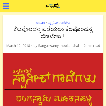
ಅಂಕಣ
ಸ್ಪ್ಯಾನಿಷ್ ಗಾದೆಗಳು
•
ಕೆಲವೊಂದನ್ನ ಪಡೆಯಲು ಕೆಲವೊಂದನ್ನ
ಬಿಡಬೇಕು !
March 12, 2018
by
Rangaswamy mookanahalli
2 min read