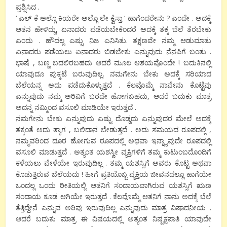
ಪ್ರಶ್ನಿಸಿದ .
‘ ಎಲ್ ಕೆ ಅಲ್ಗೊ ಕಿಯರೇ ಅಲ್ಗೊ ಲೇ ಕ್ವೆಸ್ತಾ ‘ ಹಾಗೆಂದರೇನು ? ಎಂದೇ . ಅದಕ್ಕೆ
ಆತನ ಹೇಳಿದ್ದು, ಏನಾದರು ಪಡೆಯಬೇಕೆಂದರೆ ಅದಕ್ಕೆ ತಕ್ಕ ಬೆಲೆ ತೆರಬೇಕು
ಎಂದು . ಹೌದಲ್ಲ ಎಷ್ಟು ನಿಜ ಎನಿಸಿತು. ತಕ್ಷಣವೇ ನಮ್ಮ ಆಡುಮಾತು
ಏನಾದರು ಪಡೆಯಲು ಏನಾದರು ಬಿಡಬೇಕು ಎನ್ನುವುದು ನೆನಪಿಗೆ ಬಂತು .
ಭಾಷೆ , ಬಣ್ಣ ಬದಲಿರಬಹದು ಆದರೆ ಮೂಲ ಆಶಯವೊಂದೇ ! ಬದುಕಿನಲ್ಲಿ
ಯಾವುದೂ ಪುಕ್ಕಟೆ ಬರುವುದಿಲ್ಲ, ನಮಗೇನು ಬೇಕು ಅದಕ್ಕೆ ಸರಿಯಾದ
ಬೆಲೆಯನ್ನ ಅದು ಪಡೆದುಕೊಳ್ಳುತ್ತದೆ . ಕೆಲವೊಮ್ಮೆ ನಾವೇನು ಕೊಟ್ಟೆವು
ಎನ್ನುವುದು ನಮ್ಮ ಅರಿವಿಗೆ ಬರದೇ ಹೋಗಬಹದು, ಆದರೆ ಬದುಕು ಮಾತ್ರ
ಅದನ್ನ ನಮ್ಮಿಂದ ವಸೂಲಿ ಮಾಡಿಯೇ ಇರುತ್ತದೆ .
ನಮಗೇನು ಬೇಕು ಎನ್ನುವುದು ಎಷ್ಟು ದೊಡ್ಡದು ಎನ್ನುವುದರ ಮೇಲೆ ಅದಕ್ಕೆ
ತಕ್ಕಂತೆ ಅದು ತ್ಯಾಗ , ಬಲಿದಾನ ಬೇಡುತ್ತದೆ . ಅದು ಸಮಯದ ರೂಪದಲ್ಲಿ ,
ನಮ್ಮವರಿಂದ ದೂರ ಹೋಗುವ ರೂಪದಲ್ಲಿ ಅಥವಾ ಇನ್ನ್ಯಾವುದೇ ರೂಪದಲ್ಲಿ
ವಸೂಲಿ ಮಾಡುತ್ತದೆ . ಅತ್ಯಂತ ಯಶಸ್ವೀ ವ್ಯಕ್ತಿಗಳಿಗೆ ತಮ್ಮ ಕುಟುಂಬದೊಂದಿಗೆ
ಕಳೆಯಲು ವೇಳೆಯೇ ಇರುವುದಿಲ್ಲ . ತಮ್ಮ ಯಶಸ್ಸಿಗೆ ಅವರು ಕೊಟ್ಟ ಅಥವಾ
ಕೊಡುತ್ತಿರುವ ಬೆಲೆಯದು ! ಹೀಗೆ ಪ್ರತಿಯೊಬ್ಬ ವ್ಯಕ್ತಿಯ ಜೀವನದಲ್ಲೂ ಹಾಗೆಯೇ
ಒಂದಲ್ಲ ಒಂದು ರೀತಿಯಲ್ಲಿ ಆತನಿಗೆ ಸಂದಾಯವಾಗಿರುವ ಯಶಸ್ಸಿಗೆ ಋಣ
ಸಂದಾಯ ಕೂಡ ಆಗಿಯೇ ಇರುತ್ತದೆ . ಕೆಲವೊಮ್ಮೆ ಆತನಿಗೆ ನಾನು ಅದಕ್ಕೆ ಬೆಲೆ
ತೆತ್ತಿದ್ದೇನೆ ಎನ್ನುವ ಅರಿವು ಇರುವುದಿಲ್ಲ ಎನ್ನುವುದು ಮಾತ್ರ ವಿಷಾದನೀಯ .
ಆದರೆ ಬದುಕು ಮಾತ್ರ ಈ ವಿಷಯದಲ್ಲಿ ಅತ್ಯಂತ ನಿಷ್ಪಕ್ಷಪಾತಿ ಯಾವುದೇ