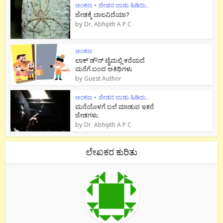
ಅಂಕಣ
•
ಜೇಡನ ಜಾಡು ಹಿಡಿದು..
ಜೇಡಕ್ಕೆ ಬಾಲವಿದೆಯಾ?
by
Dr. Abhijith A P C
ಅಂಕಣ
ಲಾಕ್`ಡೌನ್ ಟೈಮಲ್ಲಿ ಕರೆಯದೆ
ಮನೆಗೆ ಬಂದ ಅತಿಥಿಗಳು
by
Guest Author
ಅಂಕಣ
•
ಜೇಡನ ಜಾಡು ಹಿಡಿದು..
ಮನೆಯೊಳಗೆ ಬಲೆ ಮಾಡುವ ಇತರೆ
ಜೇಡಗಳು.
by
Dr. Abhijith A P C
ಲೇಖಕರ ಕುರಿತು