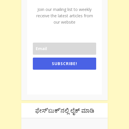
Join our mailing list to weekly
receive the latest articles from
our website
SUBSCRIBE!
One e-mail a week. We don't spam.
Don't forget to check the promotional
tab if you are using gmail.
ಫೇಸ್’ಬುಕ್’ನಲ್ಲಿ ಲೈಕ್ ಮಾಡಿ