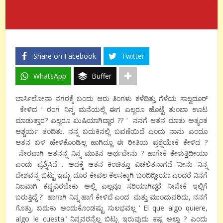
Share on Facebook
Twitter
WhatsApp
Buffer
ಬಾರ್ಸಿಲೋನಾ ನಗರಕ್ಕೆ ಬಂದು ಆರು ತಿಂಗಳು ಕಳೆದಿತ್ತು ಗೆಳೆಯ ಸಾಲ್ವದೂರ್
ಕೇಳಿದ ‘ ರಂಗ ನಿನ್ನ ಮನೆಯಲ್ಲಿ ಈಗ ಎಲ್ಲರೂ ಹೊಟ್ಟೆ ತುಂಬಾ ಊಟ
ಮಾಡುತ್ತಾರ? ಎಲ್ಲರೂ ಖುಷಿಯಾಗಿದ್ದಾರ ?? ‘ ನನಗೆ ಆತನ ಮಾತು ಅತ್ಯಂತ
ಆಶ್ಚರ್ಯ ತಂದಿತು. ನನ್ನ ಬದುಕಿನಲ್ಲಿ ಬವಣೆಯಿದೆ ಎಂದು ನಾನು ಎಂದೂ
ಆತನ ಬಳಿ ಹೇಳಿಕೊಂಡಿಲ್ಲ ಹಾಗಿದ್ದೂ ಈ ರೀತಿಯ ಪ್ರಶ್ನೆಯೇಕೆ ಕೇಳಿದ ?
ನೇರವಾಗಿ ಆತನನ್ನ ನಿನ್ನ ಮಾತಿನ ಅರ್ಥವೇನು ? ಹಾಗೇಕೆ ಕೇಳುತ್ತಿದೀಯಾ
ಎಂದು ಪ್ರಶ್ನಿಸಿದೆ . ಅದಕ್ಕೆ ಆತನ ಕಿಂಚಿತ್ತೂ ವಿಚಲಿತನಾಗದೆ ‘ನೀನು ನಿನ್ನ
ದೇಶವನ್ನ ಬಿಟ್ಟು ಇಷ್ಟು ದೂರ ಕೇವಲ ಕೆಲಸಕ್ಕಾಗಿ ಬಂದಿದ್ದೀಯಾ ಎಂದರೆ ನಿನಗೆ
ನಿಜವಾಗಿ ಕಷ್ಟವಿರಬೇಕು ಅಲ್ಲಿ ಎಲ್ಲವೂ ಸರಿಯಾಗಿದ್ದರೆ ನೀನೇಕೆ ಇಲ್ಲಿಗೆ
ಬರುತ್ತಿದ್ದೆ ?’ ಹಾಗಾಗಿ ನಿನ್ನ ಹಾಗೆ ಕೇಳಿದೆ ಎಂದ ಮತ್ತು ಮುಂದುವರಿದು, ನನಗೆ
ಗೊತ್ತು, ಬದುಕು ಅಂದುಕೊಂಡಷ್ಟು ಸುಲಭವಲ್ಲ ‘ El que algo quiere,
algo le cuesta.’ ನಿನ್ನವರನ್ನೆಲ್ಲ ಬಿಟ್ಟು ಇರುವುದು ಕಷ್ಟ ಅಲ್ವಾ ? ಎಂದು