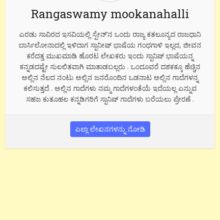
Rangaswamy mookanahalli
ಎರಡು ಸಾವಿರದ ಇಸವಿಯಲ್ಲಿ ಸ್ಪೇನ್’ನ ಒಂದು ರಾಜ್ಯ ಕತಲೂನ್ಯದ ರಾಜಧಾನಿ
ಬಾರ್ಸಿಲೋನಾದಲ್ಲಿ ಇಳಿದಾಗ ಸ್ಪಾನೀಷ್ ಭಾಷೆಯ ಗಂಧಗಾಳಿ ಇಲ್ಲದ, ಜೀವನ
ಕರೆದತ್ತ ಮುಖಮಾಡಿ ಹೊರಟ ಲೇಖಕರು ಇಂದು ಸ್ಪಾನಿಷ್ ಭಾಷೆಯನ್ನ
ಕನ್ನಡದಷ್ಟೇ ಸುಲಲಿತವಾಗಿ ಮಾತಾಡಬಲ್ಲರು . ಒಂದೂವರೆ ದಶಕಕ್ಕೂ ಹೆಚ್ಚಿನ
ಅಲ್ಲಿನ ನೆಲದ ನಂಟು ಅಲ್ಲಿನ ಜನರೊಂದಿನ ಒಡನಾಟ ಅಲ್ಲಿನ ಗಾದೆಗಳನ್ನ
ಕಲಿಸುತ್ತದೆ . ಅಲ್ಲಿನ ಗಾದೆಗಳು ನಮ್ಮ ಗಾದೆಗಳಂತೆಯೆ ಇದೆಯಲ್ಲ ಎನ್ನುವ
ಸಹಜ ಕುತೂಹಲ ಕನ್ನಡಿಗರಿಗೆ ಸ್ಪಾನಿಷ್ ಗಾದೆಗಳು ಬರೆಯಲು ಪ್ರೇರಣೆ .
ಎಲ್ಲಾ ಲೇಖನಗಳನ್ನು ನೋಡಿ