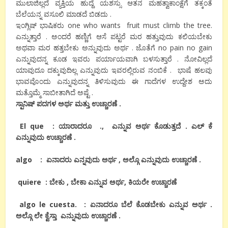
ಮುಲಾಜಿಲ್ಲದೆ ವ್ಯಕ್ತಿಯ ಹುದ್ದೆ ಯಶಸ್ಸು ಆತನ ಮಹತ್ವಾಕಾಂಕ್ಷೆಗೆ ತಕ್ಕಂತೆ
ಬೆಲೆಯನ್ನ ವಸೂಲಿ ಮಾಡದೆ ಬಿಡದು .
ಇಂಗ್ಲಿಷ್ ಭಾಷಿಕರು one who wants fruit must climb the tree.
ಎನ್ನುತ್ತಾರೆ . ಅಂದರೆ ಹಣ್ಣಿಗೆ ಆಸೆ ಪಟ್ಟರೆ ಮರ ಹತ್ತುವುದು ಕಲಿಯಬೇಕು
ಅಥವಾ ಮರ ಹತ್ತಬೇಕು ಅನ್ನುವುದು ಅರ್ಥ . ಜೊತೆಗೆ no pain no gain
ಎನ್ನುವುದನ್ನ ಕೂಡ ಇವರು ಪರ್ಯಾಯವಾಗಿ ಬಳಸುತ್ತಾರೆ . ನೋವಿಲ್ಲದೆ
ಯಾವುದೂ ದಕ್ಕುವುದಿಲ್ಲ ಎನ್ನುವುದು ಇವರಲ್ಲಿರುವ ನಂಬಿಕೆ . ಭಾಷೆ ಹಲವು
ಭಾವವೊಂದು ಎನ್ನುವುದನ್ನ ತಿಳಿಸುವುದು ಈ ಗಾದೆಗಳ ಉದ್ದೇಶ ಅದು
ಮತ್ತೊಮ್ಮೆ ಸಾಬೀತಾಗಿದೆ ಅಷ್ಟೆ .
ಸ್ಪಾನಿಷ್ ಪದಗಳ ಅರ್ಥ ಮತ್ತು ಉಚ್ಚಾರಣೆ .
El que : ಯಾರಾದರೂ ., ಎನ್ನುವ ಅರ್ಥ ಕೊಡುತ್ತದೆ . ಎಲ್ ಕೆ
ಎನ್ನುವುದು ಉಚ್ಚಾರಣೆ .
algo : ಏನಾದರು ಎನ್ನವುದು ಅರ್ಥ , ಅಲ್ಗೊ ಎನ್ನುವುದು ಉಚ್ಚಾರಣೆ .
quiere : ಬೇಕು , ಬೇಕಾ ಎನ್ನುವ ಅರ್ಥ, ಕಿಯರೇ ಉಚ್ಚಾರಣೆ
algo le cuesta. : ಏನಾದರೂ ಬೆಲೆ ಕೊಡಬೇಕು ಎನ್ನುವ ಅರ್ಥ .
ಅಲ್ಗೊ ಲೇ ಕ್ವೆಸ್ತಾ ಎನ್ನುವುದು ಉಚ್ಚಾರಣೆ .