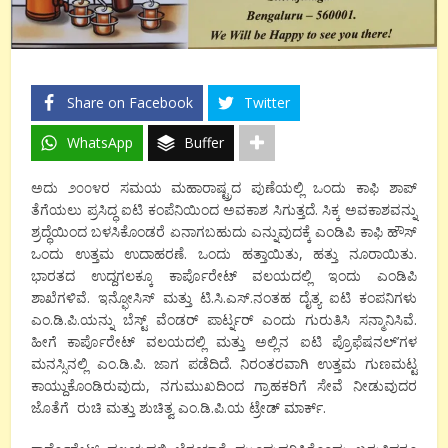
Share on Facebook
Twitter
WhatsApp
Buffer
ಅದು ೨೦೦೪ರ ಸಮಯ ಮಹಾರಾಷ್ಟ್ರದ ಪುಣೆಯಲ್ಲಿ ಒಂದು ಕಾಫಿ ಶಾಪ್
ತೆಗೆಯಲು ಪ್ರಸಿದ್ಧ ಐಟಿ ಕಂಪೆನಿಯಿಂದ ಅವಕಾಶ ಸಿಗುತ್ತದೆ. ಸಿಕ್ಕ ಅವಕಾಶವನ್ನು
ಶ್ರದ್ಧೆಯಿಂದ ಬಳಸಿಕೊಂಡರೆ ಏನಾಗಬಹುದು ಎನ್ನುವುದಕ್ಕೆ ಎಂಡಿಪಿ ಕಾಫಿ ಹೌಸ್
ಒಂದು ಉತ್ತಮ ಉದಾಹರಣೆ. ಒಂದು ಹತ್ತಾಯಿತು, ಹತ್ತು ನೂರಾಯಿತು.
ಭಾರತದ ಉದ್ದಗಲಕ್ಕೂ ಕಾರ್ಪೊರೇಟ್ ವಲಯದಲ್ಲಿ ಇಂದು ಎಂಡಿಪಿ
ಶಾಖೆಗಳಿವೆ. ಇನ್ಫೋಸಿಸ್ ಮತ್ತು ಟಿ.ಸಿ.ಎಸ್.ನಂತಹ ದೈತ್ಯ ಐಟಿ ಕಂಪನಿಗಳು
ಎಂ.ಡಿ.ಪಿ.ಯನ್ನು ಬೆಸ್ಟ್ ವೆಂಡರ್ ಪಾರ್ಟ್ನರ್ ಎಂದು ಗುರುತಿಸಿ ಸನ್ಮಾನಿಸಿವೆ.
ಹೀಗೆ ಕಾರ್ಪೊರೇಟ್ ವಲಯದಲ್ಲಿ ಮತ್ತು ಅಲ್ಲಿನ ಐಟಿ ಪ್ರೊಫೆಷನಲ್’ಗಳ
ಮನಸ್ಸಿನಲ್ಲಿ ಎಂ.ಡಿ.ಪಿ. ಜಾಗ ಪಡೆದಿದೆ. ನಿರಂತರವಾಗಿ ಉತ್ತಮ ಗುಣಮಟ್ಟ
ಕಾಯ್ದುಕೊಂಡಿರುವುದು, ನಗುಮುಖದಿಂದ ಗ್ರಾಹಕರಿಗೆ ಸೇವೆ ನೀಡುವುದರ
ಜೊತೆಗೆ ರುಚಿ ಮತ್ತು ಶುಚಿತ್ವ ಎಂ.ಡಿ.ಪಿ.ಯ ಟ್ರೇಡ್ ಮಾರ್ಕ್.