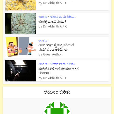
by
Dr. Abhijith A P C
ಅಂಕಣ
•
ಜೇಡನ ಜಾಡು ಹಿಡಿದು..
ಜೇಡಕ್ಕೆ ಬಾಲವಿದೆಯಾ?
by
Dr. Abhijith A P C
ಅಂಕಣ
ಲಾಕ್`ಡೌನ್ ಟೈಮಲ್ಲಿ ಕರೆಯದೆ
ಮನೆಗೆ ಬಂದ ಅತಿಥಿಗಳು
by
Guest Author
ಅಂಕಣ
•
ಜೇಡನ ಜಾಡು ಹಿಡಿದು..
ಮನೆಯೊಳಗೆ ಬಲೆ ಮಾಡುವ ಇತರೆ
ಜೇಡಗಳು.
by
Dr. Abhijith A P C
ಲೇಖಕರ ಕುರಿತು