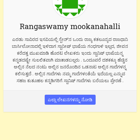
Rangaswamy mookanahalli
ಎರಡು ಸಾವಿರದ ಇಸವಿಯಲ್ಲಿ ಸ್ಪೇನ್’ನ ಒಂದು ರಾಜ್ಯ ಕತಲೂನ್ಯದ ರಾಜಧಾನಿ
ಬಾರ್ಸಿಲೋನಾದಲ್ಲಿ ಇಳಿದಾಗ ಸ್ಪಾನೀಷ್ ಭಾಷೆಯ ಗಂಧಗಾಳಿ ಇಲ್ಲದ, ಜೀವನ
ಕರೆದತ್ತ ಮುಖಮಾಡಿ ಹೊರಟ ಲೇಖಕರು ಇಂದು ಸ್ಪಾನಿಷ್ ಭಾಷೆಯನ್ನ
ಕನ್ನಡದಷ್ಟೇ ಸುಲಲಿತವಾಗಿ ಮಾತಾಡಬಲ್ಲರು . ಒಂದೂವರೆ ದಶಕಕ್ಕೂ ಹೆಚ್ಚಿನ
ಅಲ್ಲಿನ ನೆಲದ ನಂಟು ಅಲ್ಲಿನ ಜನರೊಂದಿನ ಒಡನಾಟ ಅಲ್ಲಿನ ಗಾದೆಗಳನ್ನ
ಕಲಿಸುತ್ತದೆ . ಅಲ್ಲಿನ ಗಾದೆಗಳು ನಮ್ಮ ಗಾದೆಗಳಂತೆಯೆ ಇದೆಯಲ್ಲ ಎನ್ನುವ
ಸಹಜ ಕುತೂಹಲ ಕನ್ನಡಿಗರಿಗೆ ಸ್ಪಾನಿಷ್ ಗಾದೆಗಳು ಬರೆಯಲು ಪ್ರೇರಣೆ .
ಎಲ್ಲಾ ಲೇಖನಗಳನ್ನು ನೋಡಿ