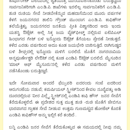
ಕಾರ್ಪೊರೇಟ್ ವಲಯದಲ್ಲಿ ಜೈತಯಾತ್ರೆ ಮುಂದುವರಿಸಿಕೊಂಡು ಬರುತ್ತಿದ್ದರೂ
ಸಾರ್ವಜನಿಕರಿಗಾಗಿ ಎಂ.ಡಿ.ಪಿ. ಶಾಖೆಗಳು ಇರಲಿಲ್ಲ. ಸಾರ್ವಜನಿಕರಿಗೆ ಎಂ.ಡಿ.ಪಿ.
ಶುಚಿ ರುಚಿಯ ಸೇವೆ ನೀಡಬೇಕೆನ್ನುವ ಮಹದಾಸೆಯಿಂದ ಮೂರು ವರ್ಷಗಳ
ಕೆಳಗೆ ಜಯನಗರದ ಶಾಲಿನಿ ಗ್ರೌಂಡ್ ಮುಂಬಾಗ ಎಂ.ಡಿ.ಪಿ. ಕಾಫಿಹೌಸ್
ತಲೆಯೆತ್ತಿತ್ತು. ಜಯನಗರದ ಜನತೆಯ ಪ್ರೀತಿ ವಿಶ್ವಾಸದಿಂದ ಅದು ಇಂದು
ಯಶಸ್ವಿ ಔಟ್ಲೆಟ್. ಅಲ್ಲಿ ಸಿಕ್ಕ ಜಯ ವೈಟ್’ಫೀಲ್ಡ್ ನಲ್ಲಿರುವ ಐಟಿಪಿಎಲ್
ಹಿಂಭಾಗದ ಗೇಟ್ ಬಳಿ ಇನ್ನೊಂದು ಔಟ್ಲೆಟ್ ತೆಗೆಯಲು ಪ್ರೇರಣೆ ನೀಡುತ್ತದೆ.
ಕಳೆದ ಎರಡು ವರ್ಷದಿಂದ ಅದೂ ಕೂಡ ಜಯಭೇರಿ ಬಾರಿಸುತ್ತಿದೆ. ರಾಗಿಗುಡ್ಡದ
ಬಳಿ ಶೀಘ್ರದಲ್ಲಿ ಇನ್ನೊಂದು ಮಳಿಗೆ ಬರಲಿದೆ. ಜೊತೆಗೆ ನಾಗರಬಾವಿಯ
ಅನ್ನಪೂರ್ಣೇಶ್ವರಿ ಲೇಔಟ್ ನಲ್ಲಿ ಕೂಡ ಎಂಡಿಪಿ ಔಟ್ಲೆಟ್ ಬರಲಿದೆ. ಮೈಸೂರಿನ
’ಮಾಲ್ ಆಫ್ ಮೈಸೂರು’ನಲ್ಲಿ ಕಳೆದ ಎರಡು ವರ್ಷದಿಂದ ಮಳಿಗೆ
ನಡೆಸಿಕೊಂಡು ಬರುತ್ತಿದ್ದಾರೆ.
ಇದೇ ಸೋಮವಾರ ಅಂದರೆ ಫೆಬ್ರುವರಿ ಐದರಂದು ಸಂಜೆ ಐದರಿಂದ
ಆರುಗಂಟೆಯ ನಡುವೆ; ಕಮರ್ಷಿಯಲ್ ಸ್ಟ್ರೀಟ್’ನಿಂದ ಕೇವಲ ನೂರೈವತ್ತು ಅಡಿ
ದೂರದಲ್ಲಿರುವ ‘ವೀರ ಪಿಲ್ಲೈ ಸ್ಟ್ರೀಟ್’ನಲ್ಲಿ ಎಂಡಿಪಿ ಕಾಫಿ ಹೌಸ್ ಜನರ ಸೇವೆಗೆ
ತೆರೆದುಕೊಳ್ಳಲಿದೆ. ಈ ಪ್ರದೇಶದ ಸುತ್ತ ಮುತ್ತ ಶುಚಿ -ರುಚಿ ಜೊತೆಗೆ ಜೇಬಿಗೂ
ಭಾರವಾಗದ ಗ್ರಾಹಕ ಸೇವೆ ನೀಡುವ ಉತ್ತಮ ಗುಣಮಟ್ಟದ ಹೋಟೆಲ್ ಕೊರತೆ
ಎಂಡಿಪಿ ಕಾಫಿಹೌಸ್ ಅನ್ನು ಇಲ್ಲಿಗೆ ಕರೆ ತಂದಿದೆ .
ಬನ್ನಿ ಎಂಡಿಪಿ ಜನರ ಸೇವೆಗೆ ತೆರೆದುಕೊಳ್ಳುವ ಈ ಸಮಯದಲ್ಲಿ ನೀವು ನಮ್ಮ