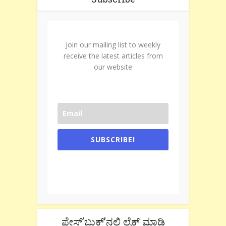
Join our mailing list to weekly
receive the latest articles from
our website
SUBSCRIBE!
One e-mail a week. We don't spam.
Don't forget to check the promotional
tab if you are using gmail.
ಫೇಸ್’ಬುಕ್’ನಲ್ಲಿ ಲೈಕ್ ಮಾಡಿ