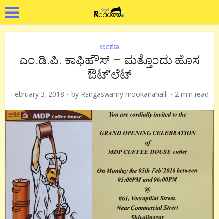
ಅಂಕಣ
ಎಂ.ಡಿ.ಪಿ. ಕಾಫಿಹೌಸ್ – ಮತ್ತೊಂದು ಹೊಸ
ಔಟ್’ಲೆಟ್
February 3, 2018
by
Rangaswamy mookanahalli
2 min read