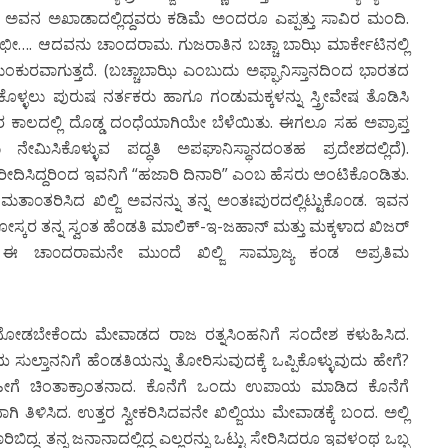
ೇರಿ ಅವನ ಅಖಾಡಾದಲ್ಲಿದ್ದವರು ಕಡಿಮೆ ಅಂದರೂ ಎಪ್ಪತ್ತು ಸಾವಿರ ಮಂದಿ.
, ಛೀ…. ಆದವನು ಚಾಂದರಾಮ. ಗುಜರಾತಿನ ಬಚ್ಚಾ ಬಾಝಿ ಮಾರ್ಕೇಟಿನಲ್ಲಿ
ಂಕುರವಾಗುತ್ತದೆ. (ಬಚ್ಚಾಬಾಝಿ ಎಂಬುದು ಅಫ್ಘಾನಿಸ್ತಾನದಿಂದ ಭಾರತದ
ಿಕೊಳ್ಳಲು ಪುರುಷ ನರ್ತಕರು ಹಾಗೂ ಗಂಡುಮಕ್ಕಳನ್ನು ಸ್ತ್ರೀವೇಷ ತೊಡಿಸಿ
ಲರ ಕಾಲದಲ್ಲಿ ದೊಡ್ಡ ದಂಧೆಯಾಗಿಯೇ ಬೆಳೆಯಿತು. ಈಗಲೂ ಸಹ ಅಪ್ರಾಪ್ತ
 ನೇಮಿಸಿಕೊಳ್ಳುವ ಪದ್ಧತಿ ಅಪಘಾನಿಸ್ಥಾನದಂತಹ ಪ್ರದೇಶದಲ್ಲಿದೆ).
ೀದಿಸಿದ್ದರಿಂದ ಇವನಿಗೆ “ಹಜಾರಿ ದಿನಾರಿ” ಎಂಬ ಹೆಸರು ಅಂಟಿಕೊಂಡಿತು.
ತಾ೦ತರಿಸಿದ ಖಿಲ್ಜಿ ಅವನನ್ನು ತನ್ನ ಅ೦ತಃಪುರದಲ್ಲಿಟ್ಟುಕೊ೦ಡ. ಇವನ
ನಿಗೋಸ್ಕರ ತನ್ನ ಸ್ವ೦ತ ಹೆ೦ಡತಿ ಮಾಲಿಕ್-ಇ-ಜಹಾನ್ ಮತ್ತು ಮಕ್ಕಳಾದ ಖಿಜರ್
ದ. ಈ ಚಾ೦ದರಾಮನೇ ಮು೦ದೆ ಖಿಲ್ಜಿ ಸಾಮ್ರಾಜ್ಯ ಕ೦ಡ ಅಪ್ರತಿಮ
ಕಣ್ಣಾರೆ ನೋಡಬೇಕೆಂದು ಮೇವಾಡದ ರಾಜ ರತ್ನಸಿಂಹನಿಗೆ ಸಂದೇಶ ಕಳುಹಿಸಿದ.
ಸುಲ್ತಾನನಿಗೆ ಹೆಂಡತಿಯನ್ನು ತೋರಿಸುವುದಕ್ಕೆ ಒಪ್ಪಿಕೊಳ್ಳುವುದು ಹೇಗೆ?
ಾನಾ? ಹೀಗೆ ಚಿಂತಾಕ್ರಾಂತನಾದ. ಕೊನೆಗೆ ಒಂದು ಉಪಾಯ ಮಾಡಿದ ಕೊನೆಗೆ
 ತಿಳಿಸಿದ. ಉತ್ತರ ಸ್ವೀಕರಿಸಿದವನೇ ಖಿಲ್ಜಿಯು ಮೇವಾಡಕ್ಕೆ ಬಂದ. ಅಲ್ಲಿ
ದ್ದ. ತನ್ನ ಜನಾನಾದಲ್ಲಿದ್ದ ಎಲ್ಲರನ್ನು ಒಟ್ಟು ಸೇರಿಸಿದರೂ ಇವಳಂಥ ಒಬ್ಬ