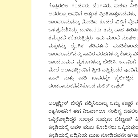
ಗೊತ್ತಿರಲಿಲ್ಲ. ಗಂಡಸರು, ಹೆಂಗಸರು, ಮಕ್ಕಳು ಸ
ಅದರಲ್ಲೂ ಅವನಿಗೆ ಅತ್ಯಂತ ಪ್ರೀತಿಪಾತ್ರಳಾದವಳು
ಚಾಂದರಾಮನನ್ನು ನೋಡಿದ ಕೂಡಲೆ ಖಿಲ್ಜಿಗೆ ಪ್ರೇಮ
ಒಳಪ್ರವೇಶಿಸಿದ್ದು. ದಾಳಿಕಾರರು ತಮ್ಮ ದಾಹ ತೀರಿಸ
ತಮ್ಮೊಡನೆ ಕರೆತರುತ್ತಿದ್ದರು. ಇದು ಮುಂದೆ ಮುಘ
ಮಕ್ಕಳನ್ನು ಲೈಂಗಿಕ ಪರಿವರ್ತನೆ ಮಾಡಿಕೊಂಡು
ಚಾಂದರಾಮ್’ನನ್ನು ಸಾವಿರ ವರಹಗಳನ್ನು ಕೊಟ್ಟು ಖರ
ಚಾ೦ದರಾಮನ ವೃಷಣಗಳನ್ನು ಛೇದಿಸಿ, ಇಸ್ಲಾಮಿಗೆ ಮ
ಮೇಲೆ ಅಲಾವುದ್ದೀನನಿಗೆ ಪ್ರೀತಿ ಎಷ್ಟಿತ್ತೆ೦ದರೆ ಇವ
ಖಾನ್ ಮತ್ತು ಶಾದಿ ಖಾನರನ್ನೇ ಜೈಲಿಗಟ್ಟಿ
ದ೦ಡನಾಯಕನೆನೆಸಿಕೊ೦ಡ ಮಲಿಕ್ ಕಾಫರ್.
ಅಲ್ಲಾದ್ದೀನ್ ಖಿಲ್ಜಿಗೆ ಪದ್ಮಿನಿಯನ್ನು ಒಮ್ಮೆ 
ರತ್ನಸಿಂಹನಿಗೆ ಈಗ ನಿಜವಾಗಲೂ ಸಂದಿಗ್ಧ. ದೆಹಲಿಯ 
ಒಪ್ಪಿಕೊಳ್ಳದಿದ್ದರೆ ಸುಲ್ತಾನ ಸುಮ್ಮನೇ ಬಿಟ್ಟ
ಕನ್ನಡಿಯಲ್ಲಿ ಅವಳ ಮುಖ ತೋರಿಸಲು ಒಪ್ಪಿರುವುದಾಗಿ
ಕನ್ನಡಿಯಲ್ಲಿ ಪದ್ಮಿನಿಯ ಮುಖ ನೋಡಿದವನೇ ಹೌಹಾರಿಬಿ