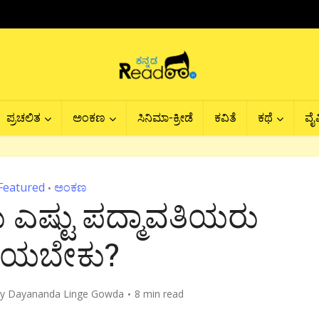
ಪ್ರಚಲಿತ
ಅಂಕಣ
ಸಿನಿಮಾ-ಕ್ರೀಡೆ
ಕವಿತೆ
ಕಥೆ
ವೈವ
Featured
ಅಂಕಣ
•
ಎಷ್ಟು ಪದ್ಮಾವತಿಯರು
ಾಯಬೇಕು?
by
Dayananda Linge Gowda
8 min read