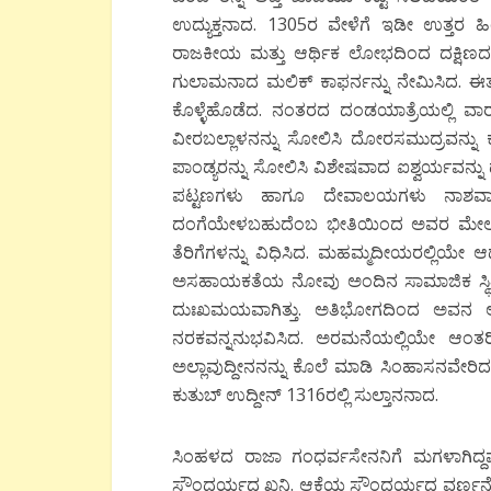
ಉದ್ಯುಕ್ತನಾದ. 1305ರ ವೇಳೆಗೆ ಇಡೀ ಉತ್ತರ ಹಿಂದೂ
ರಾಜಕೀಯ ಮತ್ತು ಆರ್ಥಿಕ ಲೋಭದಿಂದ ದಕ್ಷಿಣದ ಕಡೆ
ಗುಲಾಮನಾದ ಮಲಿಕ್ ಕಾಫರ್ನನ್ನು ನೇಮಿಸಿದ. ಈತ
ಕೊಳ್ಳೆಹೊಡೆದ. ನಂತರದ ದಂಡಯಾತ್ರೆಯಲ್ಲಿ ವಾರಂ
ವೀರಬಲ್ಲಾಳನನ್ನು ಸೋಲಿಸಿ ದೋರಸಮುದ್ರವನ್ನು 
ಪಾಂಡ್ಯರನ್ನು ಸೋಲಿಸಿ ವಿಶೇಷವಾದ ಐಶ್ವರ್ಯವನ
ಪಟ್ಟಣಗಳು ಹಾಗೂ ದೇವಾಲಯಗಳು ನಾಶವಾದ
ದಂಗೆಯೇಳಬಹುದೆಂಬ ಭೀತಿಯಿಂದ ಅವರ ಮೇಲೆ ಇಲ್
ತೆರಿಗೆಗಳನ್ನು ವಿಧಿಸಿದ. ಮಹಮ್ಮದೀಯರಲ್ಲಿಯ
ಅಸಹಾಯಕತೆಯ ನೋವು ಅಂದಿನ ಸಾಮಾಜಿಕ ಸ್ಥಿತಿಯ ನ
ದುಃಖಮಯವಾಗಿತ್ತು. ಅತಿಭೋಗದಿಂದ ಅವನ ಆರೋಗ
ನರಕವನ್ನನುಭವಿಸಿದ. ಅರಮನೆಯಲ್ಲಿಯೇ ಆಂತರ
ಅಲ್ಲಾವುದ್ದೀನನನ್ನು ಕೊಲೆ ಮಾಡಿ ಸಿಂಹಾಸನವೇರ
ಕುತುಬ್ ಉದ್ದೀನ್ 1316ರಲ್ಲಿ ಸುಲ್ತಾನನಾದ.
ಸಿಂಹಳದ ರಾಜಾ ಗಂಧರ್ವಸೇನನಿಗೆ ಮಗಳಾಗಿದ್ದವಳ
ಸೌಂದರ್ಯದ ಖನಿ. ಆಕೆಯ ಸೌಂದರ್ಯದ ವರ್ಣನೆ ಪ್ರಪಂಚ