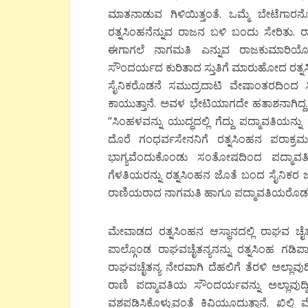
ಮಾತನಾಡುವ ಗಿಳಿಯಿತ್ತಂತೆ. ಒಮ್ಮೆ ಬೇಟೆಗ
ರತ್ನಸಿಂಹನೆನ್ನುವ ರಾಜನ ಬಳಿ ಬಂದು ಸೇರಿತು.
ಈಗಾಗಲೆ ನಾಗಮತಿ ಎನ್ನುವ ರಾಜಕುಮಾರಿಯೊ
ಸೌಂದರ್ಯದ ಕುರಿತಾದ ಸ್ತುತಿಗೆ ಮಾರುಹೋದ ರತ್ನಸಿ
ಸೈನಿಕರೊಡನೆ ಸಮುದ್ರದಾಟಿ ವೇಷಾಂತರದಿಂದ ಸಿ
ಕಾಯುತ್ತಾನೆ. ಅವಳ ಭೇಟಿಯಾಗದೇ ಹತಾಶನಾಗಿದ್ದ
“ಸಿಂಹಳವನ್ನು ಯುದ್ಧದಲ್ಲಿ ಗೆದ್ದು ಪದ್ಮಾವತಿಯನ್
ದೊರೆ ಗಂಧರ್ವಸೇನನಿಗೆ ರತ್ನಸಿಂಹನ ಪರಾಕ್
ಭಾಗ್ಯವೆಂದುಕೊಂಡು ಸಂತೋಷದಿಂದ ಪದ್ಮಾವತಿ
ಗೆಳತಿಯರನ್ನು ರತ್ನಸಿಂಹನ ಜೊತೆ ಬಂದ ಸೈನಿಕರ ಜೊ
ರಾಣಿಯರಾದ ನಾಗಮತಿ ಹಾಗೂ ಪದ್ಮಾವತಿಯರೊಡನ
ಮೇವಾಡದ ರತ್ನಸಿಂಹನ ಆಸ್ಥಾನದಲ್ಲಿ ರಾಘವ ಚೈತನ
ಪಾಲ್ಗೊಂಡ ರಾಘವಚೈತನ್ಯನನ್ನು ರತ್ನಸಿಂಹ ಗಡಿಪಾ
ರಾಘವಚೈತನ್ಯ ನೇರವಾಗಿ ದೆಹಲಿಗೆ ತೆರಳಿ ಅಲ್ಲಾವುದ್ದೀ
ರಾಣಿ ಪದ್ಮಾವತಿಯ ಸೌಂದರ್ಯವನ್ನು ಅಲ್ಲಾವುದ್ದ
ವಶಪಡಿಸಿಕೊಳ್ಳುವಂತೆ ಕಿವಿಯೂದುತ್ತಾನೆ. ಖಿಲ್ಜಿ 