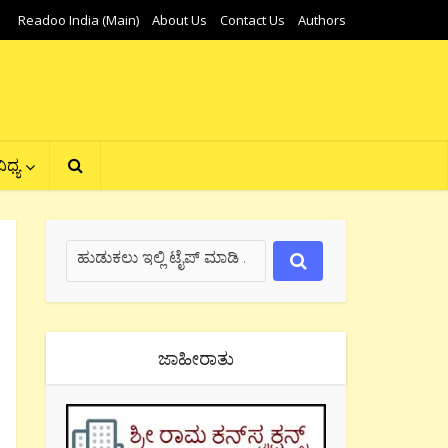
Readoo India (Main)
About Us
Contact Us
Authors
ಿಧ್ಯ
ಜಾಹೀರಾತು