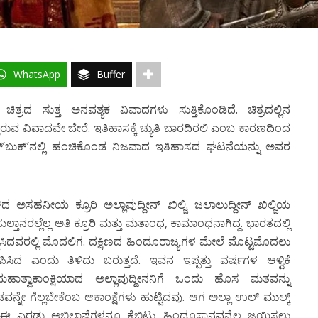
WhatsApp
Buffer
್ರದ ಸುತ್ತ ಅನವಶ್ಯಕ ವಿವಾದಗಳು ಸುತ್ತಿಕೊಂಡಿದೆ. ಚಿತ್ರದಲ್ಲಿನ
ುವ ವಿವಾದವೇ ಬೇರೆ. ಇತಿಹಾಸಕ್ಕೆ ಚ್ಯುತಿ ಬಾರದಿರಲಿ ಎಂಬ ಕಾರಣದಿಂದ
ಸ್’ಬುಕ್’ನಲ್ಲಿ ಹಂಚಿಕೊಂಡ ನಿಜವಾದ ಇತಿಹಾಸದ ಘಟನೆಯನ್ನು ಅವರ
ಅಸಹನೀಯ ಕ್ರೂರಿ ಅಲ್ಲಾವುದ್ದೀನ್ ಖಿಲ್ಜಿ. ಜಲಾಲುದ್ದೀನ್ ಖಿಲ್ಜಿಯ
ತಾನರಲ್ಲೆಲ್ಲ ಅತಿ ಕ್ರೂರಿ ಮತ್ತು ಮತಾಂಧ, ಕಾಮಾಂಧನಾಗಿದ್ದ. ಭಾರತದಲ್ಲಿ
್ನಿಸಿದವರಲ್ಲಿ ಮೊದಲಿಗ. ದಕ್ಷಿಣದ ಹಿಂದೂರಾಜ್ಯಗಳ ಮೇಲೆ ಮೊಟ್ಟಮೊದಲು
ಿದ ಎಂದು ತಿಳಿದು ಬರುತ್ತದೆ. ಇವನ ಇಪ್ಪತ್ತು ವರ್ಷಗಳ ಆಳ್ವಿಕೆ
ಹಾತ್ವಾಕಾಂಕ್ಷಿಯಾದ ಅಲ್ಲಾವುದ್ದೀನನಿಗೆ ಒಂದು ಹೊಸ ಮತವನ್ನು
ನ್ನೇ ಗೆಲ್ಲಬೇಕೆಂಬ ಆಕಾಂಕ್ಷೆಗಳು ಹುಟ್ಟಿದವು. ಆಗ ಅಲ್ಲಾ ಉಲ್ ಮುಲ್ಕ್
 ಎರಡು ಅಭಿಲಾಷೆಗಳನ್ನೂ ಕೈಬಿಟ್ಟು ಹಿಂದೂಸ್ಥಾನವನ್ನೆಲ್ಲ ಜಯಿಸಲು