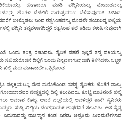
ಕೆಯಾಯ್ತು. ಹೇಗಾದರೂ ಮಾಡಿ ಪದ್ಮಿನಿಯನ್ನು, ಮೇವಾಡವನ್ನು
ಸಿಂಹನನ್ನು ಹೊಗಳಿ ದೆಹಲಿಗೆ ಮರುಪ್ರಯಾಣ ಬೆಳೆಸುವುದಾಗಿ ತಿಳಿಸಿದ.
ೆಗೆ ಬೀಳ್ಕೊಡಲು ಬಂದ ರತ್ನಸಿಂಹನನ್ನು ಮೊದಲೇ ತಯಾರಿದ್ದ ಖಿಲ್ಜಿಯ
ನಗಳಲ್ಲಿ ಪದ್ಮಿನಿ ತನ್ನವಳಾಗದಿದ್ದರೆ ರತ್ನಸಿಂಹ ತಲೆ ಕಡಿದು ಕಳುಹಿಸುವುದಾಗಿ
ೆ ಒಂದು ತಂತ್ರ ರಚಿಸಿದಳು. ಸೈನಿಕ ಪಹರೆ ಇಲ್ಲದೆ ತನ್ನ ಪತಿಯನ್ನು
ಸಖಿಯರೊಡನೆ ದಿಲ್ಲಿಗೆ ಬಂದು ನಿನ್ನವಳಾಗುವುದಾಗಿ ತಿಳಿಸಿದಳು. ಒಬ್ಬಳ
ದು ಖಿಲ್ಜಿ ಮರು ಮಾತಾಡದೇ ಒಪ್ಪಿಕೊಂಡ.
್ರತಿ ಪಲ್ಲಕ್ಕಿಯಲ್ಲೂ ವೇಷ ಮರೆಸಿಕೊಂಡ ಸಶಸ್ತ್ರ ಸೈನಿಕರು ಜೊತೆಗೆ ನಾಲ್ಕು
ಾದಲರ ನೇತೃತ್ವದಲ್ಲಿ ದಿಲ್ಲಿ ತಲುಪಿದರು. ಕೊಟ್ಟ ಮಾತಿನಂತೆ ಖಿಲ್ಜಿ
ಟಿಯಾಗಲು ಅವಕಾಶ ಕೊಟ್ಟ. ಆದರೆ ಪಲ್ಲಕಿಯಲ್ಲಿ ಅವಳಿದ್ದರೆ ತಾನೆ? ಸೈನಿಕರು
ೊಯ್ದರು. ಸುದ್ದಿ ಖಿಲ್ಜಿಯ ದಂಡನಾಯಕ ಜಾಫರನಿಗೆ ತಲುಪಿತು. ಆತ ಸೈನ್ಯ
ರೆ ಅವರ ಎದುರಾದದ್ದು ರಾಜಸ್ಥಾನ ಕಂಡ ಎರಡು ಅಪ್ರತಿಮ ವೀರಮಣಿಗಳಾದ