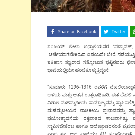
Share on Facebook
Twitter
ಸಂಜಯ್ ಲೀಲಾ ಬನ್ಸಾಲಿಯವರ ‘ಪದ್ಮಾವತ್’, ಚಿತ
ಚರ್ಚೆಯಾಗಬೇಕಿರುವ ವಿಷಯವೇ ಬೇರೆ. ನಡೆಯುತ್ತಿರ
ಇತಿಹಾಸ ತಜ್ಞರಾದ ಸತ್ಯೋಜಾತ ಭಟ್ಟರವರು ಫೇ
ಭಾಷೆಯಲ್ಲಿಯೇ ಹಂಚಿಕೊಳ್ಳುತ್ತಿದ್ದೇನೆ:
“ಸುಮಾರು 1296-1316 ರವರೆಗೆ ದೆಹಲಿಯನ್ನಾಳಿದ 
ಅಳಿಯ ಮತ್ತು ಆತನ ಉತ್ತರಾಧಿಕಾರಿ. ಈತ ದೆಹಲಿ ಸುಲ್
ವಿಶಾಲ ಮಹಮ್ಮದೀಯ ಸಾಮ್ರಾಜ್ಯವನ್ನು ಸ್ಥಾಪಿಸಲೆತ
ಮಹಮ್ಮದೀಯರ ರಾಜಕೀಯ ಪ್ರಭಾವವನ್ನು ಸ್ಥಾಪಿಸ
ಭಯೋತ್ಪಾದನೆಯ ರಕ್ತಪಾತದ ಕಾಲವಾಗಿತ್ತು. ಮ
ಸ್ಥಾಪಿಸಬೇಕೆಂಬ ಹಾಗೂ ಅಲೆಕ್ಸಾಂಡರನಂತೆ ಪ್ರಪಂಚವ
ಎಂಬ ತನ್ನ ಆಪ್ತ ಖಾಜಿಯು ಕೆಟ್ಟ ಸಲಹೆಯಂತೆ ಈ