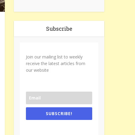
Subscribe
Join our mailing list to weekly
receive the latest articles from
our website
SUBSCRIBE!
One e-mail a week. We don't spam.
Don't forget to check the promotional
tab if you are using gmail.