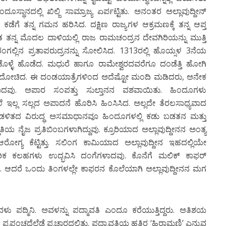
ಸ್ಥಾನದಲ್ಲಿ ಖಿಲ್ಜಿ ಸಾಮ್ರಾಜ್ಯ ಏರ್ಪಟ್ಟಿತು. ಅನಂತರ ಅಲ್ಲಾವುದ್ದೀನ್
ಗೆ ತನ್ನ ಗಮನ ಹರಿಸಿದ. ದಕ್ಷಿಣ ರಾಜ್ಯಗಳ ಆಕ್ರಮಣಕ್ಕೆ ತನ್ನ ಆಪ್ತ
 ತನ್ನ ಮೊದಲ ದಾಳಿಯಲ್ಲಿ ರಾಜ ರಾಮಚಂದ್ರನ ದೇವಗಿರಿಯನ್ನು ಮುತ್ತಿ
ಗಲ್ಲಿನ ಪ್ರತಾಪರುದ್ರನನ್ನು ಸೋಲಿಸಿದ. 1313ರಲ್ಲಿ ಹೊಯ್ಸಳ 3ನೆಯ
ಕೊಳ್ಳೆ ಹೊಡೆದ. ಮಧುರೆ ಹಾಗೂ ರಾಮೇಶ್ವರದವರೆಗೂ ದಂಡೆತ್ತಿ ಹೋಗಿ
್ನು ದೋಚಿದ. ಈ ದಂಡಯಾತ್ರೆಗಳಿಂದ ಅದೆಷ್ಟೋ ಮಂದಿ ಮಡಿದರು, ಅನೇಕ
ವು. ಅಪಾರ ಸಂಪತ್ತು ಸುಲ್ತಾನನ ವಶವಾಯಿತು. ಹಿಂದೂಗಳು
ಲ ಸಲ್ಲದ ಅಪಾದನೆ ಹೊರಿಸಿ ಹಿಂಸಿಸಿದ. ಅಲ್ಲದೇ ತೆರಲಸಾಧ್ಯವಾದ
ೇ ಆಡಳಿತದ ವಿರುದ್ಧ ಅಸಮಾಧಾನವೂ ಹಿಂದೂಗಳಲ್ಲಿ ಕಡು ಬಡತನ ಮತ್ತು
ೈಜ ಪ್ರತಿಬಿಂಬಗಳಾಗಿದ್ದುವು. ಕ್ರೂರಿಯಾದ ಅಲ್ಲಾವುದ್ದೀನನ ಅಂತ್ಯ
್ಯ ಕೆಟ್ಟಿತ್ತು. ಸಲಿಂಗ ಕಾಮಿಯಾದ ಅಲ್ಲಾವುದ್ದೀನ ಇಹದಲ್ಲಿಯೇ
ಿಕ ಕಲಹಗಳು ಉದ್ಭವಿಸಿ ದಂಗೆಗಳಾದವು. ಕೊನೆಗೆ ಮಲಿಕ್ ಕಾಫರ್
ಿದ. ಆದರೆ ಒಂದು ತಿಂಗಳಲ್ಲೇ ಕಾಫರನ ಕೊಲೆಯಾಗಿ ಅಲ್ಲಾವುದ್ದೀನನ ಮಗ
ು ಪದ್ಮಿನಿ. ಅವಳನ್ನು ಪದ್ಮಾವತಿ ಎಂದೂ ಕರೆಯುತ್ತಿದ್ದರು. ಅತಿಶಯ
ದೆಲ್ಲೆಡೆ ಪ್ರಚಾರದಲ್ಲಿತ್ತು. ಪದ್ಮಾವತಿಯ ಹತ್ತಿರ ‘ಹಿರಾಮಣಿ’ ಎನ್ನುವ