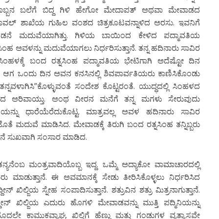
ಾರನೊಬ್ಬನ ಬಲೆಗೆ ಬಿದ್ದ ಗಿಳಿ ಹೇಗೋ ಮೇದಾಪತ್ ಅಥವಾ ಮೇವಾಡದ
 ರಾವಲ್ ಶಾಖೆಯ ಗುಹಿಲ ವಂಶದ ಚಿತ್ರಕೂಟವನ್ನಾಳಿದ ಅರಸು. ಇವನಿಗೆ
ಡನೆ ಮದುವೆಯಾಗಿತ್ತು. ಗಿಳಿಯ ಬಾಯಿಂದ ಕೇಳಿದ ಪದ್ಮಾವತಿಯ
ಂಹ ಅವಳನ್ನು ಮದುವೆಯಾಗಲು ನಿರ್ಧರಿಸುತ್ತಾನೆ. ತನ್ನ ಹದಿನಾರು ಸಾವಿರ
ಂಹಳಕ್ಕೆ ಬಂದ ರತ್ನಸಿಂಹ ಪದ್ಮಾವತಿಯ ಭೇಟಿಗಾಗಿ ಅದೆಷ್ಟೋ ದಿನ
. ಆಗ ಒಂದು ದಿನ ಅವನ ಕನಸಿನಲ್ಲಿ ಶಿವಪಾರ್ವತಿಯರು ಕಾಣಿಸಿಕೊಂಡು
ನು ತನ್ನವಳಾಗಿಸಿ”ಕೊಳ್ಳುವಂತೆ ಸಂದೇಶ ಕೊಟ್ಟರಂತೆ. ಯುದ್ಧದಲ್ಲಿ ಸಿಂಹಳದ
ರಮದ ಅರಿವಾಯ್ತು. ಅಂಥ ವೀರನ ಮನೆಗೆ ತನ್ನ ಮಗಳು ಸೇರುವುದು
ಯನ್ನು ಧಾರೆಯೆರೆದುಕೊಟ್ಟ. ಮಾತ್ರವಲ್ಲ ಅವಳ ಹದಿನಾರು ಸಾವಿರ
ತೆ ಮದುವೆ ಮಾಡಿಸಿದ. ಮೇವಾಡಕ್ಕೆ ತಿರುಗಿ ಬಂದ ರತ್ನಸಿಂಹ ತನ್ನಿಬ್ಬರು
ೆ ಸುಖವಾಗಿ ಸಂಸಾರ ಮಾಡಿದ.
್ಯನೆಂಬ ಮಂತ್ರವಾದಿಯೊಬ್ಬ ಇದ್ದ. ಒಮ್ಮೆ ಅದ್ಯಾಕೋ ವಾಮಾಚಾರದಲ್ಲಿ
ರು ಮಾಡುತ್ತಾನೆ. ಈ ಅವಮಾನಕ್ಕೆ ಸೇಡು ತೀರಿಸಿಕೊಳ್ಳಲು ನಿರ್ಧರಿಸಿದ
ನ್ ಖಿಲ್ಜಿಯ ಸ್ನೇಹ ಸಂಪಾದಿಸುತ್ತಾನೆ. ಶತ್ರುವಿನ ಶತ್ರು ಮಿತ್ರನಾಗುತ್ತಾನೆ.
ೀನ್ ಖಿಲ್ಜಿಯ ಎದುರು ಹೊಗಳಿ ಮೇವಾಡವನ್ನು ಮುತ್ತಿ ಪದ್ಮಿನಿಯನ್ನು
ಮೊದಲೇ ಕಾಮುಕವ್ಯಾಘ್ರ. ಖಿಲ್ಜಿಗೆ ಹೆಣ್ಣು ಮತ್ತು ಗಂಡುಗಳ ವ್ಯತ್ಯಾಸವೇ