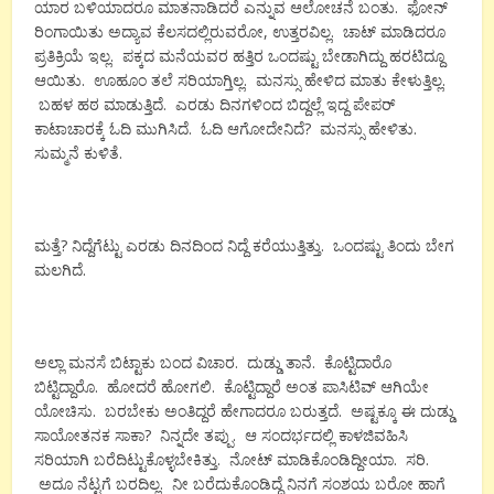
ಯಾರ ಬಳಿಯಾದರೂ ಮಾತನಾಡಿದರೆ ಎನ್ನುವ ಆಲೋಚನೆ ಬಂತು. ಫೋನ್
ರಿಂಗಾಯಿತು ಅದ್ಯಾವ ಕೆಲಸದಲ್ಲಿರುವರೋ, ಉತ್ತರವಿಲ್ಲ. ಚಾಟ್ ಮಾಡಿದರೂ
ಪ್ರತಿಕ್ರಿಯೆ ಇಲ್ಲ. ಪಕ್ಕದ ಮನೆಯವರ ಹತ್ತಿರ ಒಂದಷ್ಟು ಬೇಡಾಗಿದ್ದು ಹರಟಿದ್ದೂ
ಆಯಿತು. ಊಹೂಂ ತಲೆ ಸರಿಯಾಗ್ತಿಲ್ಲ. ಮನಸ್ಸು ಹೇಳಿದ ಮಾತು ಕೇಳುತ್ತಿಲ್ಲ.
ಬಹಳ ಹಠ ಮಾಡುತ್ತಿದೆ. ಎರಡು ದಿನಗಳಿಂದ ಬಿದ್ದಲ್ಲೆ ಇದ್ದ ಪೇಪರ್
ಕಾಟಾಚಾರಕ್ಕೆ ಓದಿ ಮುಗಿಸಿದೆ. ಓದಿ ಆಗೋದೇನಿದೆ? ಮನಸ್ಸು ಹೇಳಿತು.
ಸುಮ್ಮನೆ ಕುಳಿತೆ.
ಮತ್ತೆ? ನಿದ್ದೆಗೆಟ್ಟು ಎರಡು ದಿನದಿಂದ ನಿದ್ದೆ ಕರೆಯುತ್ತಿತ್ತು. ಒಂದಷ್ಟು ತಿಂದು ಬೇಗ
ಮಲಗಿದೆ.
ಅಲ್ಲಾ ಮನಸೆ ಬಿಟ್ಟಾಕು ಬಂದ ವಿಚಾರ. ದುಡ್ಡು ತಾನೆ. ಕೊಟ್ಟಿದಾರೊ
ಬಿಟ್ಟಿದ್ದಾರೊ. ಹೋದರೆ ಹೋಗಲಿ. ಕೊಟ್ಟಿದ್ದಾರೆ ಅಂತ ಪಾಸಿಟಿವ್ ಆಗಿಯೇ
ಯೋಚಿಸು. ಬರಬೇಕು ಅಂತಿದ್ದರೆ ಹೇಗಾದರೂ ಬರುತ್ತದೆ. ಅಷ್ಟಕ್ಕೂ ಈ ದುಡ್ಡು
ಸಾಯೋತನಕ ಸಾಕಾ? ನಿನ್ನದೇ ತಪ್ಪು. ಆ ಸಂದರ್ಭದಲ್ಲಿ ಕಾಳಜಿವಹಿಸಿ
ಸರಿಯಾಗಿ ಬರೆದಿಟ್ಟುಕೊಳ್ಳಬೇಕಿತ್ತು. ನೋಟ್ ಮಾಡಿಕೊಂಡಿದ್ದೀಯಾ. ಸರಿ.
ಅದೂ ನೆಟ್ಟಗೆ ಬರದಿಲ್ಲ. ನೀ ಬರೆದುಕೊಂಡಿದ್ದೆ ನಿನಗೆ ಸಂಶಯ ಬರೋ ಹಾಗೆ