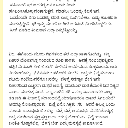
ಹಸಿವಾದರೆ ಇರೋದರಲ್ಲೆ ಏನೊ ಒಂದು ತಿಂದು
ಹಸಿವಿಂಗಿಸಿಕೊಳ್ಳುವಂತಾಗುತ್ತದೆ. ಮಾಡಲು ಒಂದಷ್ಟು ಕೆಲಸ ಇದೆ.
ಒಂದೊಂದೇ ದಿನಾ ಒಂದಷ್ಟು ಮಾಡಿ ಎಲ್ಲಾ ಮುಗಿಸಬೇಕು. ಎಷ್ಟು ಕಾಲಹರಣ
ಮಾಡುತ್ತಿದ್ದೇನೆ. ಛೆ! ಇನ್ನು ಮುಂದೆ ಈ ರೀತಿ ಆಗದಂತೆ ನೋಡಿಕೊಳ್ಳಬೇಕು.
ಹೀಗೆ ಮಾಡಿದ ತೀರ್ಮಾನ ಎಲ್ಲಾ ಎಕ್ಕುಟ್ಟೋಯ್ತು.
ನಿಜ. ಈಗೊಂದು ಮೂರು ದಿನಗಳಿಂದ ತಲೆ ಎಲ್ಲಾ ಹಾಳಾಗೋಗಿತ್ತು. ಚಿಕ್ಕ
ವಿಚಾರ ಯೋಚಿಸುತ್ತ ಸಂಶಯದ ರೂಪ ತಾಳಿತು. ಅದಕ್ಕೆ ಸಂಬಂಧಪಟ್ಟವರ
ಹತ್ತಿರ ನೇರವಾಗಿ ಕೇಳಿ ಬಿಡಲೆ? ಕೇಳಿದರೆ ಅವರೇನಂದುಕೊಳ್ಳಬಹುದು. ಆರು
ತಿಂಗಳಾಯಿತಲ್ಲ. ನೆನೆನೆನೆದು ಒಳಗೊಳಗೆ ಸಂಕಟ. ರಾತ್ರಿಯ ನಿದ್ದೆ ಸುಮಾರು
ಮೂರು ಗಂಟೆಯವರೆಗೂ ಬರಲಿಲ್ಲ. ಬೆಳಿಗ್ಗೆ ಸಡನ್ನಾಗಿ ಬೇಗ ಇದೇ
ವಿಚಾರದಿಂದ ಎಚ್ಚರಾಗಿ ಮತ್ತದೆ ಅವಸ್ಥೆ. ಮಾಮೂಲಿ ವಾಡಿಕೆಯಂತೆ ದಿನ ನಿತ್ಯದ
ಕಾರ್ಯ ಮಾಡುತ್ತ ಬಂದೆ. ಎಲ್ಲ ಮುಗಿಸಿ ಸರಿ ಇವತ್ತು ಏನಾದರಾಗಲಿ ಎಲ್ಲಾ
ತಡಕಾಡಿ ಈ ವಿಚಾರಕ್ಕೆ ಸಂಬಂಧಪಟ್ಟ ಯಾವುದಾದರೂ ದಾಖಲೆ ಸಿಗಬಹುದೆ?
ಅದನ್ನೂ ನೋಡಿದ್ದಾಯಿತು. ಮತ್ತೆ ಏನೊ ಸಿಕ್ಕಿತು. ಸರಿ. ಆದರೆ ಅಲ್ಲೂ ಒಂದು
ಸಂಶಯ ಕಾಡುವುದು ಬಿಡಲಿಲ್ಲ. ಮತ್ತೆ ಮತ್ತೆ ಆ ಸಂದರ್ಭ ನೆನಪಿಸಿಕೊಳ್ಳುತ್ತ
ರಾತ್ರಿ ಮಲಗಿದಾಗ ಸ್ವಲ್ಪ ಸ್ವಲ್ಪ ಅರ್ಥ ಆಗುತ್ತ ಹೋಯಿತು. ನಿದ್ದೆ ಯಾವಾಗ
ಬಂತೊ ಗೊತ್ತಾಗಲಿಲ್ಲ. ಬೆಳಿಗ್ಗೆ ಬೇಗ ಎದ್ದು ಮನಸ್ಸಲ್ಲೆ ತೀರ್ಮಾನಿಸಿದೆ.