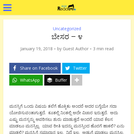
Uncategorized
ಬೇಸರ – ೪
January 19, 2018
by
Guest Author
3 min read
Share on Facebook
Twitter
WhatsApp
Buffer
ಮನಸ್ಸಿಗೆ ಒಂದು ವಿಷಯ ತಲೆಗೆ ಹೊಕ್ಕಿತು ಅಂದರೆ ಅದರ ಬಗ್ಗೆಯೇ ಸದಾ
ಯೋಚಿಸುವಂತಾಗುತ್ತದೆ. ಕೂತಲ್ಲಿ ನಿಂತಲ್ಲಿ ಅದೇ ವಿಚಾರ ಇರುತ್ತದೆ. ಅದು
ಎಷ್ಟು ಮನಸ್ಸನ್ನು ಆವರಿಸಲು ಶುರು ಮಾಡುತ್ತದೆ ಅಂದರೆ ಯಾವ ಕೆಲಸ
ಮಾಡಲೂ ಮನಸ್ಸಿಲ್ಲ. ಯಾವ ರೀತಿ ಇದನ್ನು ಮನಸ್ಸಿಂದ ಹೊರಗೆ ಹಾಕಲಿ? ಏನು
ಮಾಡಲಿ? ಮನಸ್ಸಿಗೆ ಸಮಾಧಾನ ಇಲ್ಲ. ನಿದ್ದೆ ಇಲ್ಲ. ಅಡುಗೆ ಮಾಡಲು ಮನಸ್ಸಿಲ್ಲ.