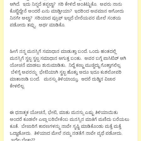
ಆಗಿದೆ. ಇದು ನಿನ್ನದೆ ತಪ್ಪಲ್ವಾ? ಸರಿ ಕೇಳಿದೆ ಅಂತಿಟ್ಟುಕೊ. ಅವರು ನಾನು
ಕೊಟ್ಟಿದ್ದೇನೆ ಅಂದರೆ ಏನು ಮಾಡ್ತೀಯಾ? ಇದರಿಂದ ಅವಮಾನ ಆಗೋದು
ನಿನಗೇ ಅಲ್ವಾ? ಸರಿಯಾದ ಪ್ರೂಫ್ ಇಲ್ಲದೆ ಬೇರೆಯವರ ಮೇಲೆ ಸಂಶಯ
ಪಡೋದು ತಪ್ಪು. ಅರ್ಥ ಮಾಡಿಕೊ.
ಹೀಗೆ ನನ್ನ ಮನಸ್ಸಿಗೆ ಸಮಾಧಾನ ಮಾಡುತ್ತಾ ಬಂದೆ. ಒಂದು ಹಂತದಲ್ಲಿ
ಮನಸ್ಸಿಗೆ ಸ್ವಲ್ಪ ಸ್ವಲ್ಪ ಸಮಾಧಾನ ಆಗುತ್ತ ಬಂತು. ಅವರ ಬಗ್ಗೆ ಪಾಸಿಟಿವ್ ಆಗಿ
ಯೋಚನೆ ಮಾಡಲು ಶುರುಮಾಡಿತು. ನಿದ್ದೆ ಕಣ್ಣು ಮುಚ್ಚಿದ್ದು ಗೊತ್ತಾಗಲಿಲ್ಲ.
ಬೆಳಿಗ್ಗೆ ಅವರನ್ನು ಭೇಟಿಯಾಗಿ ಸ್ವಲ್ಪ ಹೊತ್ತು ಅದೂ ಇದೂ ಕುಶಲೋಪರಿ
ಮಾತಾನಾಡಿ ಬಂದೆ. ಮನಸ್ಸು ತಿಳಿಯಾಯ್ತು. ಆದರೆ ದುಡ್ಡಿನ ವಿಚಾರ
ಕೇಳಲಿಲ್ಲ.
ಈ ಧನಾತ್ಮಕ ಯೋಚನೆ, ಭೇಟಿ, ಮಾತು ಮನಸ್ಸು ಎಷ್ಟು ತಿಳಿಯಾಯಿತು
ಅಂದರೆ ಕೂಡಲೇ ಎಲ್ಲಾ ಬರಿಬೇಕೆಂಬ ಮನಸ್ಸಿನ ಮಾತಿಗೆ ಮಣಿದು ಬರೆಯಲು
ಕೂತೆ. ಬೇಜಾರಿಗೆ ಕಾರಣಗಳನ್ನು ನಾವೇ ಸೃಷ್ಟಿ ಮಾಡಿಕೊಂಡು ಮತ್ತೆ ಮತ್ತೆ
ಒದ್ದಾಡೋದು. ತಿಳಿಯಾದ ಮೇಲೆ ನಮ್ಮ ನಡತೆಗೆ ನಾವೇ ವ್ಯಥೆ ಪಡೋದು.
ಇದೆಲ್ಲ ಬೇಕಾ??