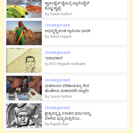
ಕ್ವಾರಂಟೈನ್ ಟೈಮಲ್ಲಿ ವ್ಯಾಲೆಂಟೈನ್
ಕೊಟ್ಟ ಕ್ವಾಟ್ಲೆ
by
Guest Author
Uncategorized
ಅಭಿವೃದ್ಧಿ ಕಂಡ ಗ್ರಾಮೀಣ ಭಾರತ
by
Rahul Hajare
Uncategorized
‘ದಶಾವತಾರ’
by
R D Hegade Aalmane
Uncategorized
ಮತದಾನದ ಪರಿಣಾಮಕ್ಕೂ ನೇರ
ಹೊಣೆಗಾರ ಮತದಾರರೇ ಅಲ್ಲವೇ
by
Guest Author
Uncategorized
ಕ್ಷಾತ್ರವನ್ನಪ್ಪಿ ಸನಾತನ ಧರ್ಮವನ್ನು
ಬೆಳಗಿದ ಪುಷ್ಯಮಿತ್ರನೆಂಬ...
by
Rajesh Rao