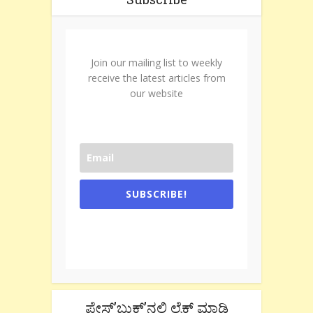
Join our mailing list to weekly
receive the latest articles from
our website
SUBSCRIBE!
One e-mail a week. We don't spam.
Don't forget to check the promotional
tab if you are using gmail.
ಫೇಸ್’ಬುಕ್’ನಲ್ಲಿ ಲೈಕ್ ಮಾಡಿ