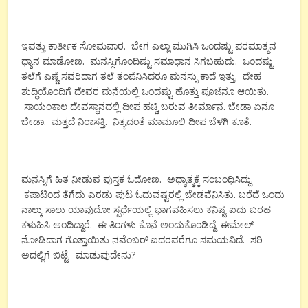
ಇವತ್ತು ಕಾರ್ತೀಕ ಸೋಮವಾರ. ಬೇಗ ಎಲ್ಲಾ ಮುಗಿಸಿ ಒಂದಷ್ಟು ಪರಮಾತ್ಮನ
ಧ್ಯಾನ ಮಾಡೋಣ. ಮನಸ್ಸಿಗೊಂದಿಷ್ಟು ಸಮಾಧಾನ ಸಿಗಬಹುದು. ಒಂದಷ್ಟು
ತಲೆಗೆ ಎಣ್ಣೆ ಸವರಿದಾಗ ತಲೆ ತಂಪೆನಿಸಿದರೂ ಮನಸ್ಸು ಕಾದೆ ಇತ್ತು. ದೇಹ
ಶುದ್ಧಿಯೊಂದಿಗೆ ದೇವರ ಮನೆಯಲ್ಲಿ ಒಂದಷ್ಟು ಹೊತ್ತು ಪೂಜೆನೂ ಆಯಿತು.
ಸಾಯಂಕಾಲ ದೇವಸ್ಥಾನದಲ್ಲಿ ದೀಪ ಹಚ್ಚಿ ಬರುವ ತೀರ್ಮಾನ. ಬೇಡಾ ಏನೂ
ಬೇಡಾ. ಮತ್ತದೆ ನಿರಾಸಕ್ತಿ. ನಿತ್ಯದಂತೆ ಮಾಮೂಲಿ ದೀಪ ಬೆಳಗಿ ಕೂತೆ.
ಮನಸ್ಸಿಗೆ ಹಿತ ನೀಡುವ ಪುಸ್ತಕ ಓದೋಣ. ಅಧ್ಯಾತ್ಮಕ್ಕೆ ಸಂಬಂಧಿಸಿದ್ದು.
ಕಪಾಟಿಂದ ತೆಗೆದು ಎರಡು ಪುಟ ಓದುವಷ್ಟರಲ್ಲಿ ಬೇಡವೆನಿಸಿತು. ಬರೆದೆ ಒಂದು
ನಾಲ್ಕು ಸಾಲು ಯಾವುದೋ ಸ್ಪರ್ಧೆಯಲ್ಲಿ ಭಾಗವಹಿಸಲು ಕನಿಷ್ಟ ಐದು ಬರಹ
ಕಳುಹಿಸಿ ಅಂದಿದ್ದಾರೆ. ಈ ತಿಂಗಳು ಕೊನೆ ಅಂದುಕೊಂಡಿದ್ದೆ. ಈಮೇಲ್
ನೋಡಿದಾಗ ಗೊತ್ತಾಯಿತು ನವೆಂಬರ್ ಐದರವರೆಗೂ ಸಮಯವಿದೆ. ಸರಿ
ಅದಲ್ಲಿಗೆ ಬಿಟ್ಟೆ. ಮಾಡುವುದೇನು?