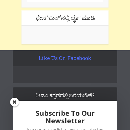
ಫೇಸ್’ಬುಕ್’ನಲ್ಲಿ ಲೈಕ್ ಮಾಡಿ
Like Us On Facebook
ರೀಡೂ ಕನ್ನಡದಲ್ಲಿ ಬರೆಯಬೇಕೆ?
Subscribe To Our
Newsletter
Join our mailing list to weekly receive the