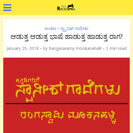
ಅಂಕಣ
ಸ್ಪ್ಯಾನಿಷ್ ಗಾದೆಗಳು
•
ಆಡುತ್ತ ಆಡುತ್ತ ಭಾಷೆ ಹಾಡುತ್ತ ಹಾಡುತ್ತ ರಾಗ!
January 29, 2018
by
Rangaswamy mookanahalli
2 min read