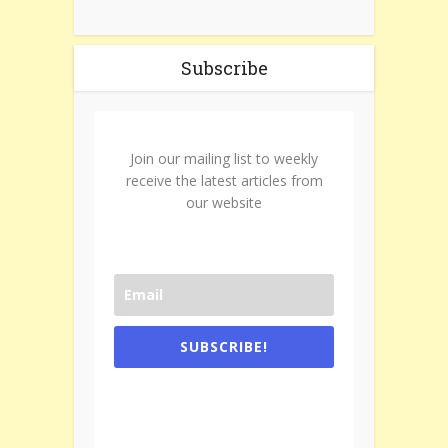
Subscribe
Join our mailing list to weekly
receive the latest articles from
our website
SUBSCRIBE!
One e-mail a week. We don't spam.
Don't forget to check the promotional
tab if you are using gmail.