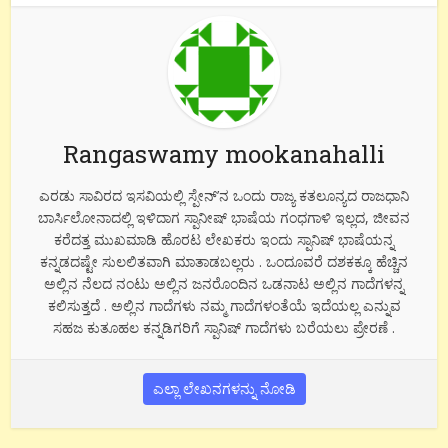
Rangaswamy mookanahalli
ಎರಡು ಸಾವಿರದ ಇಸವಿಯಲ್ಲಿ ಸ್ಪೇನ್’ನ ಒಂದು ರಾಜ್ಯ ಕತಲೂನ್ಯದ ರಾಜಧಾನಿ
ಬಾರ್ಸಿಲೋನಾದಲ್ಲಿ ಇಳಿದಾಗ ಸ್ಪಾನೀಷ್ ಭಾಷೆಯ ಗಂಧಗಾಳಿ ಇಲ್ಲದ, ಜೀವನ
ಕರೆದತ್ತ ಮುಖಮಾಡಿ ಹೊರಟ ಲೇಖಕರು ಇಂದು ಸ್ಪಾನಿಷ್ ಭಾಷೆಯನ್ನ
ಕನ್ನಡದಷ್ಟೇ ಸುಲಲಿತವಾಗಿ ಮಾತಾಡಬಲ್ಲರು . ಒಂದೂವರೆ ದಶಕಕ್ಕೂ ಹೆಚ್ಚಿನ
ಅಲ್ಲಿನ ನೆಲದ ನಂಟು ಅಲ್ಲಿನ ಜನರೊಂದಿನ ಒಡನಾಟ ಅಲ್ಲಿನ ಗಾದೆಗಳನ್ನ
ಕಲಿಸುತ್ತದೆ . ಅಲ್ಲಿನ ಗಾದೆಗಳು ನಮ್ಮ ಗಾದೆಗಳಂತೆಯೆ ಇದೆಯಲ್ಲ ಎನ್ನುವ
ಸಹಜ ಕುತೂಹಲ ಕನ್ನಡಿಗರಿಗೆ ಸ್ಪಾನಿಷ್ ಗಾದೆಗಳು ಬರೆಯಲು ಪ್ರೇರಣೆ .
ಎಲ್ಲಾ ಲೇಖನಗಳನ್ನು ನೋಡಿ