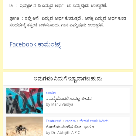
la : ಇಂಗ್ಲಿಷ್ ನ ದಿ ಎನ್ನುವ ಅರ್ಥ . ಲಾ ಎನ್ನುವುದು ಉಚ್ಚಾರಣೆ.
gana : ಇಲ್ಲಿ ಆಸೆ ಎನ್ನುವ ಅರ್ಥ ಕೊಡುತ್ತದೆ . ಆಸಕ್ತಿ ಎನ್ನುವ ಅರ್ಥ ಕೂಡ
ಸಂಧರ್ಭಕ್ಕೆ ತಕ್ಕಂತೆ ಬಳಸಬಹದು. ಗಾನ ಎನ್ನುವುದು ಉಚ್ಚಾರಣೆ.
Facebook ಕಾಮೆಂಟ್ಸ್
ಇವುಗಳೂ ನಿಮಗೆ ಇಷ್ಟವಾಗಬಹುದು
ಅಂಕಣ
ಸಮಸ್ಯೆಯೆಂದರೆ ಸಾವಲ್ಲ, ಜೀವನ
by
Manu Vaidya
Featured
•
ಅಂಕಣ
•
ಜೇಡನ ಜಾಡು ಹಿಡಿದು..
ಗೋಡೆಯ ಮೇಲಿನ ಜೇಡ- ಭಾಗ ೨
by
Dr. Abhijith A P C