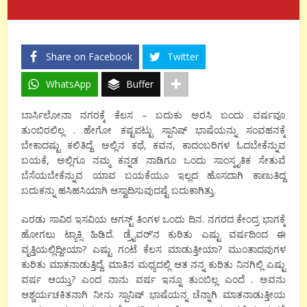
Share on Facebook
Twitter
WhatsApp
Buffer
ಬಾರ್ಸಿಲೋನಾ ನಗರಕ್ಕೆ ಕೆಲಸ – ಬದುಕು ಅರಸಿ ಬಂದು ವರ್ಷವೂ
ತುಂಬಿರಲಿಲ್ಲ . ಹೇಗೋ ಕಷ್ಟಪಟ್ಟು ಸ್ಪಾನಿಷ್ ಭಾಷೆಯನ್ನು ಸಂವಹನಕ್ಕೆ
ಬೇಕಾದಷ್ಟು ಕಲಿತಿದ್ದೆ. ಅಲ್ಲಿನ ಕಥೆ, ಕವನ, ಕಾದಂಬರಿಗಳ ಓದಬೇಕೆನ್ನುವ
ಬಯಕೆ, ಅಲ್ಲಿಗೂ ನಮ್ಮ ಕನ್ನಡ ನಾಡಿಗೂ ಒಂದು ಸಾಂಸ್ಕೃತಿಕ ಸೇತುವೆ
ಬೆಸೆಯಬೇಕೆನ್ನುವ ಯಾವ ಬಯಕೆಯೂ ಇಲ್ಲದ ಹೊಸದಾಗಿ ಕಾಣುತಿದ್ದ
ಬದುಕನ್ನು ಹಸಿಹಸಿಯಾಗಿ ಆಸ್ವಾದಿಸುವುದಷ್ಟೆ ಬದುಕಾಗಿತ್ತು.
ಎರಡು ಸಾವಿರ ಇಸವಿಯ ಆಗಸ್ಟ್ ತಿಂಗಳ ಒಂದು ದಿನ. ನಗರದ ಕೇಂದ್ರ ಭಾಗಕ್ಕೆ
ಹೋಗಲು ಟ್ಯಾಕ್ಸಿ ಹಿಡಿದೆ. ಡ್ರೈವರ್’ನ ಕುರಿತು ಎಷ್ಟು ವರ್ಷದಿಂದ ಈ
ವೃತ್ತಿಯಲ್ಲಿದ್ದೀಯಾ? ಎಷ್ಟು ಗಂಟೆ ಕೆಲಸ ಮಾಡುತ್ತೀಯಾ? ಮುಂತಾದವುಗಳ
ಕುರಿತು ಮಾತನಾಡುತ್ತಿದ್ದೆ. ಮಾತಿನ ಮಧ್ಯದಲ್ಲಿ ಆತ ನನ್ನ ಕುರಿತು ನಿನಗಿಲ್ಲಿ ಎಷ್ಟು
ವರ್ಷ ಆಯ್ತು? ಎಂದ ನಾನು ವರ್ಷ ಇನ್ನೂ ತುಂಬಿಲ್ಲ ಎಂದೆ . ಅವನು
ಆಶ್ಚರ್ಯಚಕಿತನಾಗಿ ನೀನು ಸ್ಪಾನಿಷ್ ಭಾಷೆಯನ್ನ ಚೆನ್ನಾಗಿ ಮಾತನಾಡುತ್ತೀಯ