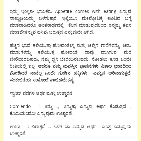
ಇನ್ನು ಇಂಗ್ಲಿಷ್ ಭಾಷಿಕರು Appetite comes with eating ಎನ್ನುವ
ನಾಣ್ಣುಡಿಯನ್ನು ಬಳಸುತ್ತಾರೆ. ಇಲ್ಲಿಯೂ ಮೇಲ್ನೋಟಕ್ಕೆ ಊಟದ ಬಗ್ಗೆ
ಮಾತನಾಡಿದರೂ ಅಂತರಾರ್ಥದಲ್ಲಿ ಕೆಲಸ ಮಾಡುವುದರಿಂದ ಇನ್ನಷ್ಟು ಕೆಲಸ
ಮಾಡಬೇಕೆನ್ನುವ ಹಸಿವು ಬರುತ್ತದೆ ಎನ್ನುವುದೇ ಆಗಿದೆ.
ಹೆಚ್ಚಿನ ಭಾಷೆ ಕಲಿಯುತ್ತಾ ಹೋದಂತೆಲ್ಲಾ ಮತ್ತು ಅಲ್ಲಿನ ಗಾದೆಗಳನ್ನು, ಆಡು
ಮಾತುಗಳನ್ನು ಕಲಿಯುತ್ತ ಹೋದಂತೆ ನಾವು ವಾಸಿಸುವ ಮರ
ಬೇರೆಯಿರಬಹದು, ನಮ್ಮ ಧ್ವನಿ ಬೇರೆಯಿರಬಹದು, ನೋಡಲು ಕೂಡ ಒಂದೇ
ರೀತಿಯಲ್ಲಿ ಇಲ್ಲ.
ಆದರೂ
ನಮ್ಮ
ಮನಸ್ಸಿನ
ಭಾವನೆಗಳು
ವಿಶಾಲ
ಭಾವದಿಂದ
ನೋಡಿದರೆ
ನಾವೆಲ್ಲ
ಒಂದೇ
ಗೂಡಿನ
ಹಕ್ಕಿಗಳು
ಎನ್ನುವ
ಅರಿವಾಗುತ್ತದೆ
.
ಸಂಕುಚಿತೆಯ
ಸಂಕೋಲೆ
ಕಳಚಿಡಬೇಕಷ್ಟೆ
.
ಸ್ಪಾನಿಷ್ ಪದಗಳ ಅರ್ಥ ಮತ್ತು ಉಚ್ಚಾರಣೆ :
Comiendo : ತಿನ್ನು .., ತಿನ್ನುತ್ತಾ ಎನ್ನುವ ಅರ್ಥ ಕೊಡುತ್ತದೆ .
ಕೊಮಿಯಂದೋ ಎನ್ನುವುದು ಉಚ್ಚಾರಣೆ.
entra : ಬರುತ್ತದೆ .., ಒಳಗೆ ಬಾ ಎನ್ನುವ ಅರ್ಥ . ಎಂತ್ರ ಎನ್ನುವುದು
ಉಚ್ಚಾರಣೆ.