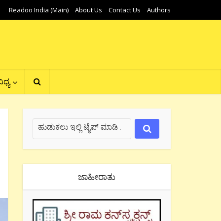
Readoo India (Main)
About Us
Contact Us
Authors
ಿಧ್ಯ
ಜಾಹೀರಾತು