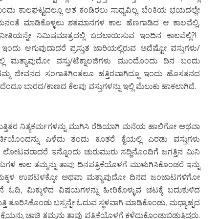
 ಕಾಲಘಟ್ಟದಲ್ಲೂ ಆತ ಕಂಡಿರಲು ಸಾಧ್ಯವಿಲ್ಲ. ಬೆಂಕಿಯ ಭಯದಲ್ಲೇ
ಾಮನಂತೆ ಮಾಡಿಕೊಳ್ಳಲು ಶತಮಾನಗಳ ಕಾಲ ಹೆಣಗಾಡಿದ ಆ ಕಾಲವೆಲ್ಲಿ
,
ಿಯನ್ನೇ ನಿಮಿಷಮಾತ್ರದಲ್ಲಿ ಬದಲಾಯಿಸುವ ಇಂದಿನ ಕಾಲವೆಲ್ಲಿ
?!
ಿ ಇಂದು
ಆಗುವುದಾದರೆ ಪ್ರಸ್ತುತ ಜಾರಿಯಲ್ಲಿರುವ ಅದೆಷ್ಟೋ ವಸ್ತುಗಳು/
್ಲಿ ಮತ್ಯಾವುದೋ ವಸ್ತು/ಟೆಕ್ನಾಲಜಿಗಳು ಮುಂದೊಂದು ದಿನ ಬಂದು
 ನಮ್ಮ ಜೀವನದ ಸಂಗಾತಿಗಿಂತಲೂ ಹತ್ತಿರವಾಗಿದ್ದೂ ಇಂದು ಹೊಸತನದ
ಂದೆಂದೂ ಬಾರದ
/
ಕಾಣದ ಕೆಲವು ವಸ್ತುಗಳನ್ನು ಇಲ್ಲಿ ಮೆಲುಕು ಹಾಕಲಾಗಿದೆ
.
್ತಿತರ ನಿತ್ಯಕರ್ಮಗಳನ್ನು ಮುಗಿಸಿ ರೆಡಿಯಾಗಿ ಮನೆಯ ಹಾಲಿಗೋ ಅಥವಾ
ಚಿಯೊಂದನ್ನು ಎಳೆದು ತಂದು ಕೂತರೆ ಕೈಯಲ್ಲಿ ಎರಡು ವಸ್ತುಗಳು
ಯ ಲೋಟವರಾದರೆ ಇನ್ನೊಂದು ಚುರುಮುರು ಸದ್ದಿನೊಂದಿಗೆ ಜಗತ್ತಿನ ಮಿನಿ
 ತಾಸುಗಳ ಕಾಲ ತಮ್ಮನ್ನು ತಾವು ದಿನಪತ್ರಿಕೆಯೊಳಗೆ ಮುಳುಗಿಸಿಕೊಂಡರೆ ಇನ್ನು
ಮಕ್ಕಳ ಉಪಟಳಕ್ಕೋ ಅಥವಾ ಮತ್ಯಾವುದೋ ದಿನದ ಜಂಜಾಟಗಳಿಗೋ
ನೆ ಓದಿ
,
ಮಿಕ್ಕುಳಿದ ವಿಷಯಗಳನ್ನು ಹೀರಿಕೊಳ್ಳುವ ಚಟಕ್ಕೆ ಬದುಕುಳಿದ
ುತ್ತಿ ತೂರಿಸಿಕೊಂಡು ಬಸ್ಸನ್ನೇ ಓದುವ ಸ್ಥಳವಾಗಿ ಮಾಡಿಕೊಂಡು
,
ಮಧ್ಯಾಹ್ನದ
ನು ಚಾಚಿ ತಮ್ಮನು ತಾವು ಪತ್ರಿಕೆಯೊಳಗೆ ಕಳೆದುಕೊಂಡುಬಿಡುತ್ತಿದ್ದರು.