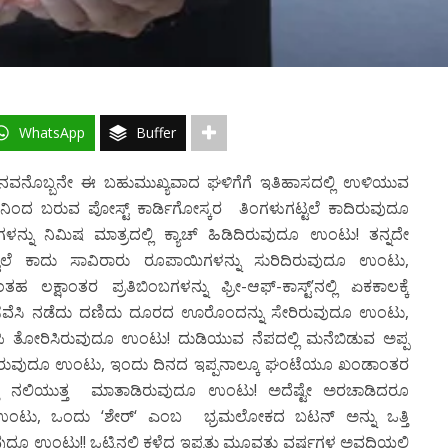
WhatsApp
Buffer
ನವನೊಬ್ಬನೇ ಈ ಬಹುಮುಖ್ಯವಾದ ಘಳಿಗೆಗೆ
ಇತಿಹಾಸದಲ್ಲಿ ಉಳಿಯುವ
ಿನಿಂದ ಬರುವ ಪೋಸ್ಟ್ ಕಾರ್ಡಿಗೋಸ್ಕರ
ತಿಂಗಳುಗಟ್ಟಲೆ
ಕಾದಿರುವುದೂ
್ನು ನಿಮಿಷ ಮಾತ್ರದಲ್ಲಿ
ಕ್ಯಾಚ್ ಹಿಡಿದಿರುವುದೂ ಉಂಟು
!
ತನ್ನದೇ
ಟಲೆ ಕಾದು ಸಾವಿರಾರು ರೂಪಾಯಿಗಳನ್ನು ಸುರಿದಿರುವುದೂ ಉಂಟು
,
ಕ್ಷಾಂತರ ಪ್ರತಿಬಿಂಬಗಳನ್ನು ಫ್ರೀ-ಆಫ್-ಕಾಸ್ಟ್’ನಲ್ಲಿ ಏಕಕಾಲಕ್ಕೆ
ೆಸಿ
ನಡೆದು ದಣಿದು
ದೂರದ ಊರೊಂದನ್ನು ಸೇರಿರುವುದೂ ಉಂಟು
,
ಪಿ ತೋರಿಸಿರುವುದೂ ಉಂಟು
!
ದುಡಿಯುವ ನೆಪದಲ್ಲಿ ಮನೆಬಿಡುವ ಅಪ್ಪ
ಸಿರುವುದೂ ಉಂಟು
,
ಇಂದು
ದಿನದ ಇಪ್ಪನಾಲ್ಕೂ ಘಂಟೆಯೂ ಖಂಡಾಂತರ
ನಲಿಯುತ್ತ
ಮಾತಾಡಿರುವುದೂ ಉಂಟು
!
ಅದೆಷ್ಟೇ ಅರಚಾಡಿದರೂ
 ಉಂಟು
,
ಒಂದು
‘
ಶೇರ್
‘
ಎಂಬ ಭ್ರಮಲೋಕದ ಬಟನ್ ಅನ್ನು ಒತ್ತಿ
ುದೂ ಉಂಟು!! ಒಟ್ಟಿನಲ್ಲಿ ಕಳೆದ
ಇಪ್ಪತ್ತು ಮೂವತ್ತು ವರ್ಷಗಳ ಅವಧಿಯಲ್ಲಿ