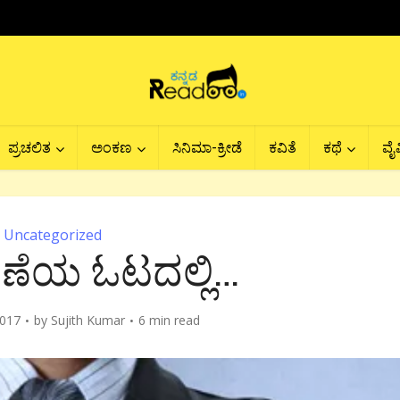
ಪ್ರಚಲಿತ
ಅಂಕಣ
ಸಿನಿಮಾ-ಕ್ರೀಡೆ
ಕವಿತೆ
ಕಥೆ
ವೈವ
Uncategorized
ೆಯ ಓಟದಲ್ಲಿ…
017
by
Sujith Kumar
6 min read