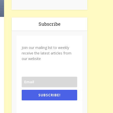
Subscribe
Join our mailing list to weekly
receive the latest articles from
our website
SUBSCRIBE!
One e-mail a week. We don't spam.
Don't forget to check the promotional
tab if you are using gmail.