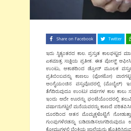
Share on Facebook
Twitter
ಇದು ಸ್ಥಿತ್ಯಂತರದ ಕಾಲ. ಪ್ರಸ್ತುತ ಕಾಲಘಟ್ಟದ
ಮಾ
ಏಕಮಾತ್ರ
ಸಾಕ್ಷಿಯ ಪ್ರತೀಕ. ಈತ ಪೋಸ್ಟ್ ಆಫೀಸ
ಉಂಟು
,
ಆಕಾಶದಿಂದ ಡ್ರೋನ್ ಮೂಲಕ ವಸ್ತುಗಳನ
ಪ್ರತಿಬಿಂಬವನ್ನು ಕಾಣಲು (ಫೋಟೋ) ವಾರಗಟ್
ಅಂಗೈಯಂಚಿನ ವಸ್ತುವೊದರಲ್ಲಿ (ಮೊಬೈಲ್) ಇಂತಹ ಲ
ತೆಗೆದಿರುವುದೂ ಉಂಟು
!
ವರ್ಷಗಳ ಕಾಲ ಕಾಲು ಸವ
ಇಂದು ಅದೇ ಊರನ್ನು ಘಂಟೆಯೊಂದರಲ್ಲಿ ತಲು
ವರ್ಷಾನುಗಟ್ಟಲೆ ಮನೆಯವರನ್ನು ಕಾಣದೆ ಪರಿತಪಿ
ದೂರದಿಂದ ಆತನ ಮೊಮ್ಮಕ್ಕಳೊಟ್ಟಿಗೆ
ನೋಡುತ್ತಾ
ಗುಂಪುಗಳೆರಡನ್ನು ಬಡಿದಾಡಿಸಲಾಗದಿರುವುದೂ
ಕೋಮುಗಳಲ್ಲಿ ಬೆಂಕಿಯ ಜ್ವಾಲೆಯನ್ನು ಹೊತ್ತಿರಿಸಿರುವ