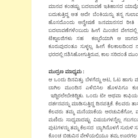
ಮಾನವ ಕಂಡಷ್ಟು ಬದಲಾವಣೆ ಇತಿಹಾಸದ ಯಾವೊಂದು
ಬದುಕುತ್ತಿದ್ದ ಆತ
ಅದೇ ಬೆಂಕಿಯನ್ನು ತನ್ನ ಗುಲ
ಹೊಸದೊಂದು ಅನ್ವೇಷಣೆ ಜನಮಾನಸದ ರೀತಿ ನೀತ
ಬದಲಾವಣೆಗಳೆಂಬುದು
ಹೀಗೆ ಮಿಂಚಿನ ವೇಗದಲ್ಲ
ಟೆಕ್ನಾಲಜಿಗಳು ಸಹ
ಕಣ್ಮರೆಯಾಗಿ ಆ ಜಾಗದಲ
ಕೂರುವುದಂತೂ ಸುಳ್ಳಲ್ಲ. ಹೀಗೆ ಕೆಲಕಾಲದಿಂದ
ಭರದಲ್ಲಿ ನಶಿಸಿಹೋಗುತ್ತಿರುವ
,
ಕಾಲ ಸರಿದಂತೆ ಮು
ಮುದ್ರಣ ಮಾಧ್ಯಮ :
ಆ ಒಂದು ದಿನವಿತ್ತು. ಬೆಳಗೆದ್ದು ಆಟ
,
ಓಟ ಹಾಗು ಮತ
ಬಾಗಿಲ ಮುಂದಿನ ಎಳೆಬಿಸಿಲ ಹೊಳಪಿಗೂ ಕುರ್
ಇದ್ದಿರಲೇಬೇಕಿದ್ದಿತು. ಒಂದು ಟೀ ಅಥವಾ ಕಾಫಿ
ದರ್ಶನವನ್ನು ಮಾಡಿಸುತ್ತಿದ್ದ ದಿನಪತ್ರಿಕೆ. ಕೆಲವರು
ಕೆಲವರು ತಮ್ಮ ಮನೆಯಾಕೆಯ ಅರಚುವಿಕೆಗೋ
,
ಮಣಿದು ಸಾಧ್ಯವಾದಷ್ಟು ವಿಷಯಗಳನ್ನೆಲ್ಲ ಗಬಗಬ
ಪುಟಗಳನ್ನು ತಮ್ಮ ಕೆಲಸದ
ಬ್ಯಾಗಿನೊಳಗೆ ಸುರುಳಿ ಸ
ಕೊಂಚ ಬಿಡುವಿನ ವೇಳೆಯಲ್ಲಿಯೂ ತಮ್ಮ ಊರಗಲ ಕೈಯನ್