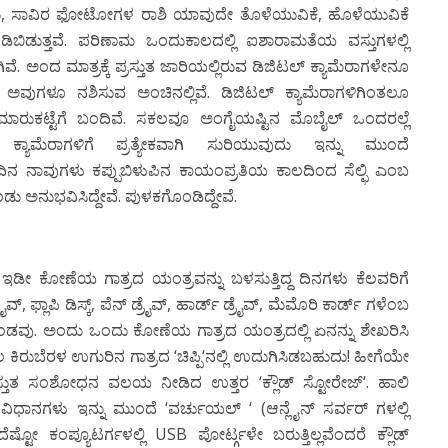
ು
,
ಸಾವಿರ ಫೋಟೋಗಳ ರಾಶಿ ಯಾವುದೇ ತೊಳೆಯುವಿಕೆ
,
ಹೊಳೆಯುವಿಕೆ
ಿಡುತ್ತವೆ. ಪರಿಣಾಮ ಒಂದುಕಾಲದಲ್ಲಿ
ಐಶಾರಾಮತೆಯ ವಸ್ತುಗಳಲ್ಲಿ
ೆ. ಅಂದ ಮಾತ್ರಕ್ಕೆ ಪ್ರಸ್ತುತ ಜಾರಿಯಲ್ಲಿರುವ ಡಿಜಿಟಲ್ ಕ್ಯಾಮೆರಾಗಳೇನೂ
 ಅವುಗಳೂ ನಶಿಸುವ ಅಂಚಿನಲ್ಲಿವೆ. ಡಿಜಿಟಲ್ ಕ್ಯಾಮೆರಾಗಳಿಗಿಂತಲೂ
ಮಾರುಕಟ್ಟೆಗೆ ಬಂದಿವೆ. ಸಕಲವೂ ಅಂಗೈಯಷ್ಟಿನ ಮೊಬೈಲ್ ಒಂದರಲ್ಲೆ
 ಕ್ಯಾಮೆರಾಗಳಿಗೆ ಪ್ರತ್ಯೇಕವಾಗಿ ಸುರಿಯುವುದು ಇನ್ನು ಮುಂದೆ
ದಿನ ನಾವುಗಳು ಕಪ್ಪುಬಿಳುಪಿನ ಕಾಯಂಪ್ರತಿಯ ಕಾಲದಿಂದ ಸೆಲ್ಫಿ ಎಂಬ
ು ಅನುಭವಿಸಿದ್ದೇವೆ.
ಪುಳಕಗೊಂಡಿದ್ದೇವೆ
.
ಇಡೀ ಕೋಣೆಯ ಗಾತ್ರದ ಯಂತ್ರವನ್ನು ಬಳಸುತ್ತಿದ್ದ ದಿನಗಳು
ಕೆಲವರಿಗೆ
ರೈವ್
,
ಫ್ಲಾಪಿ ಡಿಸ್ಕ್
,
ಪೆನ್ ಡ್ರೈವ್
,
ಹಾರ್ಡ್ ಡ್ರೈವ್
,
ಮೆಮೊರಿ ಕಾರ್ಡ್ ಗಳೆಂಬ
ೊಂಡವು.
ಅಂದು ಒಂದು ಕೋಣೆಯ ಗಾತ್ರದ ಯಂತ್ರದಲ್ಲಿ ಏನನ್ನು ಶೇಖರಿಸಿ
 ಕಿರುಬೆರಳ ಉಗುರಿನ ಗಾತ್ರದ
‘
ಚಿಪ್ಪಿ
‘
ನಲ್ಲಿ ಉದುಗಿಸಿಡಬಹುದು! ಹೀಗೆಯೇ
್ರಸ್ತುತ ಸಂಶೋಧನ ವಲಯ ನೀಡಿದ ಉತ್ತರ
‘
ಕ್ಲೌಡ್ ಸ್ಟೋರೇಜ್
‘.
ಹಾಲಿ
 ವಿಧಾನಗಳು ಇನ್ನು ಮುಂದೆ
‘
ವರ್ಚುಯಲ್
‘ (
ಆನ್ಲೈನ್ ಸರ್ವರ್ ಗಳಲ್ಲಿ
ಷ್ಟೋ ಕಂಪ್ಯೂಟರ್ಗಳಲ್ಲಿ
USB
ಪೋರ್ಟ್ಗಳೇ ಬರುತ್ತಿಲ್ಲವೆಂದರೆ ಕ್ಲೌಡ್