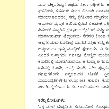
ನಾವು ಚಿಕ್ಕವರಿದ್ದಾಗ ಅಥವಾ ತೀರಾ ಇತ್ತೀಚೆಗೂ ಕ
ಘಳಿಗೆಗಳು
,
ತವಕಗಳು
ಕೇವಲ ನೆನಪಾಗಿ ಮಾತ್ರವಷ
ಮಾಯಾಜಾಲದದಲ್ಲಿ ನಮ್ಮ ಕೈಗೆಟುಕದ ವಸ್ತುವೊ
ಅದಾಗಲೇ ಪ್ರಸ್ತುತ ಜಾರಿಯಲ್ಲಿರುವ ಬಹುತೇಕ ಪತ್ರಿ
ದಿನಗಳಿಗೆ ಸಜ್ಜಾಗಿವೆ. ಕ್ಷಣ ಕ್ಷಣದ ಬ್ರೇಕಿಂಗ್ ಸುದ್ದಿಗಳ
ಮಾರ್ಗವಿರುವಾಗ
ಟೆಕ್ನಾಲಜಿಯ ನೆಪದಲ್ಲಿ ಕೊಂಚ
ಅಲ್ಲಗೆಳೆಯಲಾಗುವುದಿಲ್ಲ
)
ಮಾನವ ಪತ್ರಿಕೆಗಳನ್ನು
ಅನ್ನಬಹುದು! ಇನ್ನು ಮೊಬೈಲ್ ಫೋನುಗಳ ಸಂತೆಯಲ್
ಎಂದರೆ ಸುಳ್ಳಾಗದು. ಸರ್ವವೂ ಮೊಬೈಲ್ ಮಯವಾಗ
ಕಪಾಟಿನಲ್ಲಿ ಜೋಡಿಸಿಡುವುದು
,
ಆಗೊಮ್ಮೆ ಈಗೊಮ್ಮ
ಓದಿನಲ್ಲಿ ತೊಡಗಿ
,
ಆಸಕ್ತಿ ಮೂಡಿ
,
ಇಡೀ ಪುಸ್ತಕವನ
ನನಪುಗಳೆಂದೇ ಎನ್ನಬಹುದು! ಜೊತೆಗೆ ಪ್ರ
ಖಾಯಂಪ್ರತಿಗಳ
(HardCopies)
ಕಾಲವೇ ಕೊನೆಗ
ಪೇಪರಿನಲ್ಲಿ ಬೇಕಾದರೂ ಕೂಡ ಬರೆದುಕೊಡಬಹುದು
ಕರೆನ್ಸಿ ನೋಟುಗಳು:
‘
ಸತ್ತ ಮೇಲೆ ದುಡ್ಡನ್ನೇನು ತಲೆಯಮೇಲೆ
ಹೊತ್ತು