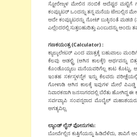
ಸ್ಟೋರೇಜ್ಗಳ ಮೇಲಿನ ನಂಬಿಕೆ ಅದೆಷ್ಟರ ಮಟ್ಟಿಗೆ
ಕಂಪ್ಯೂಟರ್ ಒಂದನ್ನು ತನ್ನ ಮನೆಯ ಟೇಬಲ್ಲಿನ ಮೇ
ಅದೇ ಕಂಪ್ಯೂಟರನ್ನು ನೋಟ್ ಬುಕ್ಕಿನಂತೆ ಮಡಚಿ
ಎಲ್ಲೆಂದರಲ್ಲಿ ಸುತ್ತಬಹುದಿತ್ತು ಎಂಬುದನ್ನು ಅಂದು
ತಮ
ಗಣಕಯ೦ತ್ರ (
Calculator) :
ಕ್ಯಾಲ್ಕುಲೇಟರ್ ಎಂದ ಮಾತ್ರಕ್ಕೆ ಬಹುಪಾಲು ಮಂದ
ಕೆಲವು ಅಡಲ್ಟ್ರಿ (ಆಗಿನ ಕಾಲಕ್ಕೆ!) ಅರ್ಥವನ್ನ
ಕೊಂಡೊಯ್ಯಲು ಮನೆಯವರಿಗೆಲ್ಲ ಕಾಟ ಕೊಟ್ಟು
,
ಅತ
ಇಂತಹ ಸರ್ಕಸ್ಗಳನ್ನೇ! ಇನ್ನು ಕೆಲವರು ಪರೀಕ್ಷೆ
ಗೋಳಾಡಿ ಆಗಿನ ಕಾಲಕ್ಕೆ ಇವುಗಳ ಮೇಲೆ ಪಿಎಚ್ಡಿ ಗಳ
ನಿವಾರಕನಾಗಿ ಜನಸಾಗರದಲ್ಲಿ ಬೆರೆತು ಹೋಗಿದ್ದ ಈ ಕ
ಸರ್ವವ್ಯಾಪಿ ಸಂಪನ್ನರಾದ ಮೊಬೈಲ್ ಮಹಾಶಯರ
ಅಗತ್ಯವಿಲ್ಲ.
ಲ್ಯಾಂಡ್ ಲೈನ್ ಫೋನುಗಳು
:
ಬೋರ್ವೆಲ್ಲಿನ ಕುತ್ತಿಗೆಯನ್ನು ಹಿಡಿದೆಳೆದು
,
ಶಾವಿಗೆ ಅ