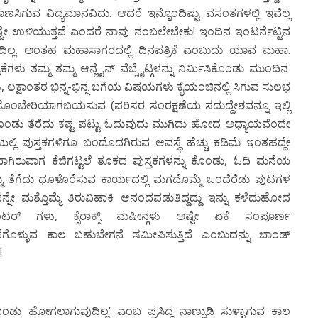
ಾಣಸಿಗುವ ವಿದ್ಯಮಾನವಿದು. ಆದರೆ ಇನ್ನೊಂದಿಷ್ಟು ವಸಂತಗಳಲ್ಲಿ ಇವೆಲ್ಲ
್ಟೇ ಉಳಿಯುತ್ತವೆ ಎಂದರೆ ನಾವು ನಂಬಲೇಬೇಕು
!
ಇಂದಿನ ಇಂಟರ್ನೆಟ್ಟಿನ
ಂದಿಲ್ಲ. ಅಂತಹ ಮಹಾಸಾಗರದಲ್ಲಿ ದಿನಪತ್ರಿಕೆ ಎಂಬುದು ಯಾವ ಮಹಾ
.
ಕೆಗಳು ತಮ್ಮ ತಮ್ಮ ಆನ್ಲೈನ್ ವೆಬ್ಸೈಟ್ಗಳನ್ನು ನಿರ್ಮಿಸಿಕೊಂಡು ಮುಂದಿನ
ು
,
ಲಕ್ಷಾಂತರ ಭಿನ್ನ-ಭಿನ್ನ ಬಗೆಯ ವಿಷಯಗಳು ಕೈಯಂಚಿನಲ್ಲಿ ಸಿಗುವ ಸುಲಭ
ಸೊಂಬೇರಿಯಾಗಬಯಸುವ
(
ಪರಿಸರ ಸಂರಕ್ಷಣೆಯ ಸದುದ್ದೇಶವನ್ನೂ ಇಲ್ಲಿ
 ಕೊಂಡು ತೆರೆದು ಕಷ್ಟ ಪಟ್ಟು ಓದುವುದು ಮುಗಿದು ಹೋದ ಅಧ್ಯಾಯವೆಂದೇ
ಲಿ ಪುಸ್ತಕಗಳಿಗೂ ಬಂದೊದಗಿರುವ ಆವಸ್ಥೆ ಹೆಚ್ಚು ಕಡಿಮೆ ಇಂತಹದ್ದೇ
ಿರುವಾಗ ಕೆಜಿಗಟ್ಟಲೆ ತೂಕದ ಪುಸ್ತಕಗಳನ್ನು ಕೊಂಡು
,
ಓದಿ ಮನೆಯ
ೆ ತೆಗೆದು ಧೂಳೊರೆಸುವ ಕಾರ್ಯದಲ್ಲಿ ಮಗದೊಮ್ಮೆ ಒಂದೆರೆಡು ಪುಟಗಳ
್ನೇ ಮತ್ತೊಮ್ಮೆ ತಿರುವಿಹಾಕಿ ಆನಂದಪಡುತಿದ್ದದ್ದು ಇನ್ನು ಕಳೆದುಹೋದ
ಿಂಟರ್ ಗಳು
,
ಕ್ಸೆರಾಕ್ಸ್ ಮಷೀನ್ಗಳು ಅಷ್ಟೇ ಏಕೆ ಸಂಪೂರ್ಣ
ೊಳ್ಳುವ ಕಾಲ ಬಹುಬೇಗನೆ ಸಮೀಪಿಸುತ್ತಿದೆ ಎಂಬುದನ್ನು ಬಾಂಡ್
!
ಕೊಂಡು ಹೋಗಲಾಗುವುದಿಲ್ಲ
‘
ಎಂಬ ಪ್ರಸಿದ್ಧ ನಾಣ್ನುಡಿ ಸುಳ್ಳಾಗುವ ಕಾಲ