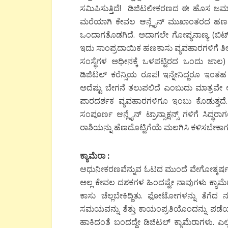
ಸಮಿಪಿಸುತ್ತಿದೆ! ಡಿಜಿಟಲೀಕರಣದ ಈ ಹೊಸ ಜಮಾನ
ಮರೆಯಾಗಿ ಕೇವಲ ಆನ್ಲೈನ್ ಮುಖಾಂತರದ ಹಣ
ಒಂದಾಗತೊಡಗಿದೆ. ಅದಾಗಲೇ ಗೋಪ್ಯನಾಣ್ಯ (ಬಿಟ್ 
ಇದು ಸಾಂಪ್ರದಾಯಿಕ ಹಣಕಾಸು ವ್ಯವಹಾರಗಳಿಗೆ ತೀರಾ 
ಸಂಸ್ಥೆಗಳ ಅಧೀನಕ್ಕೆ ಒಳಪಟ್ಟಿರದ ಒಂದು ಜಾಲ
ಡಿಜಿಟಲ್ ಕರೆನ್ಸಿಯ ರೂಪ!
ಇನ್ನೇನಿದ್ದರೂ ಇಂತಹ 
ಅದೆಷ್ಟು ಬೇಗನೆ ತಲುಪಲಿದೆ ಎಂಬುದು ಮಾತ್ರವೇ
ಪಾರದರ್ಶಕ ವ್ಯವಹಾರಗಳಿಗೂ ಇಂಬು ಕೊಡುತ್ತದ
ಸಂಪೂರ್ಣ ಆನ್ಲೈನ್ ಟ್ರಾನ್ಸಾಕ್ಷನ್ಸ್ ಗಳಿಗೆ ಸಿದ್ಧರಾಗ
ರಾಶಿಯನ್ನು ಹೆಣದೊಟ್ಟಿಗೆಯೆ ಮಲಗಿಸಿ ಕಳಿಸಬೇಕ
ಕ್ಯಾಮೆರಾ :
ಆಧುನೀಕರಣವೆನ್ನುವ ಓಟದ ಮುಂದೆ ವೇಗೋತ್ಕರ್ಷವೂ
ಅಲ್ಲ ಕೇವಲ ದಶಕಗಳ ಹಿಂದಷ್ಟೇ ನಾವುಗಳು ಕ್ಯಾಮೆ
ಕಾಸು ಚೆಲ್ಲಬೇಕಿದ್ದಿತು. ಫೋಟೋಗಳನ್ನು ತೆಗೆದ
ಸಮಯವನ್ನು ತೆತ್ತು ಕಾಯಂಪ್ರತಿಯೊಂದನ್ನು ಪಡೆಯುವಷ್
ಹಾಕಿದಂತೆ ಬಂದದ್ದೇ ಡಿಜಿಟಲ್ ಕ್ಯಾಮೆರಾಗಳು. ಎಲ