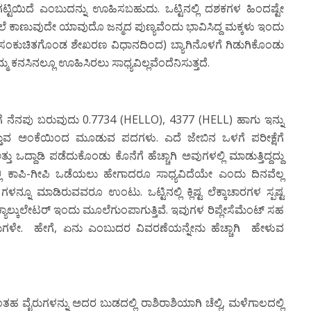
 ಗಟ್ಟಿಯಿದೆ ಎಂಬುದನ್ನು ಊಹಿಸಬಹುದು. ಒಟ್ಟಿನಲ್ಲಿ ದಶಕಗಳ ಹಿಂದಷ್ಟೇ
ಲೆ ಕಾಣುವುದೇ ಯಾವುದೊ ಜನ್ಮದ ಪುಣ್ಯವೆಂದು ಭಾವಿಸಿದ್ದ ಮಕ್ಕಳು ಇಂದು
 (ಸಂಕುಚಿತಗೊಂಡ ಶೇಖರಣ ವಿಧಾನದಿಂದ) ಬ್ಯಾಗಿನೊಳಗೆ ಗಿಡುಗಿಕೊಂಡು
್ಮ ಕನಸಿನಲ್ಲೂ ಊಹಿಸಿರಲು ಸಾಧ್ಯವಿಲ್ಲವೆಂದೆನಿಸುತ್ತದೆ.
ಿಗೆ ನೆನಪು ಬರುವುದು
0.7734 (HELLO), 4377 (HELL)
ಹಾಗು ಇನ್ನು
ು ಬಿತ್ತುವ ಅಂಕೆಯಿಂದ ಮೂಡುವ ಪದಗಳು. ಎದೆ ಜೇಬಿನ ಒಳಗೆ ಪರೀಕ್ಷೆಗೆ
್ತು ಒದ್ದಾಡಿ ಪಡೆದುಕೊಂಡು ಕೊನೆಗೆ ಹೆಚ್ಚಾಗಿ ಅವುಗಳಲ್ಲಿ ಮಾಡುತ್ತಿದ್ದದ್ದು
ಯಲ್ಲಿ ಕಾಪಿ-ಗೀಪಿ ಒಡೆಯಲು ಹೇಗಾದರೂ ಸಾಧ್ಯವಿದೆಯೇ ಎಂದು ದಿನವೆಲ್ಲ
ನ್ನೂ ಮಾಡಿರುವವರೂ ಉಂಟು. ಒಟ್ಟಿನಲ್ಲಿ ಕ್ಲಿಷ್ಟ ಲೆಕ್ಕಾಚಾರಗಳ ಸ್ಪಷ್ಟ
್ಯಾಲ್ಕುಲೇಟರ್ ಇಂದು ಮೂಲೆಗುಂಪಾಗುತ್ತಿವೆ. ಇವುಗಳ ರಿಪ್ಲೇಸೆಮೆಂಟ್ ಸಹ
ುಗಳೇ. ಹೇಗೆ
,
ಏನು ಎಂಬುದರ ವಿವರಣೆಯನ್ನೇನು ಹೆಚ್ಚಾಗಿ ಹೇಳುವ
ಂತಹ ವೈರುಗಳನ್ನು ಅದರ ಬುಡದಲ್ಲಿ ರಾಶಿರಾಶಿಯಾಗಿ ಚೆಲ್ಲಿ
,
ಮಳೆಗಾಲದಲ್ಲಿ