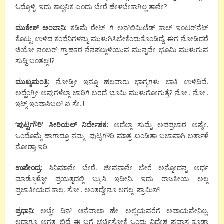
ಓದ್ಕೊಳ್ಳಿ. ಇದು ಕಾಲ್ಪನಿಕ ಎಂದು ಬೇರೆ ಹೇಳಬೇಕಾಗಿಲ್ಲ ತಾನೇ?
ಮುಕೇಶ್ ಅಂಬಾನಿ:
ಕಡಿಮೆ ರೇಟ್ ಗೆ ಅನ್‌ಲಿಮಿಟೆಡ್ ಕಾಲ್ ಇಂಟರ್‌ನೆಟ್
ಕೊಟ್ಟು ಉಳಿದ ಕಂಪೆನಿಗಳನ್ನು ಮುಳುಗಿಸಿಬೇಕೆಂದುಕೊಂಡಿದ್ದೆ. ಈಗ ನೋಡಿದರೆ
ಜಿಯೋ ನಂಬರ್ ಗ್ರಾಹಕರ ನೆನಪಲ್ಲುಳಿಯುವ ಮುನ್ನವೇ ಭೂಮಿ ಮುಳುಗುವ
ಸುದ್ದಿ ಬಂತಲ್ಲ!!?
ಮುಖ್ಯಮಂತ್ರಿ:
ನೋಡ್ರೀ ಇನ್ನೂ ಹಲವಾರು ಭಾಗ್ಯಗಳು ಬಾಕಿ ಉಳಿದಿವೆ.
ಅದ್ಹೆಂಗ್ರೀ ಅವುಗಳೆಲ್ಲಾ ಜಾರಿಗೆ ಬರದೆ ಭೂಮಿ ಮುಳುಗೋಗುತ್ತೆ? ನೋ.. ನೋ..
ಇಟ್ಸ್ ಇಂಪಾಸಿಬಲ್ ಐ ಸೇ..!
‘ಪುಟ್ಟಗೌರಿ’ ಸೀರಿಯಲ್ ನಿರ್ದೇಶಕ:
ಅದೆಲ್ಲಾ ಸುಮ್ನೆ ಅಪಪ್ರಚಾರ ಅಷ್ಟೇ.
ಒಂದೊಮ್ಮೆ ಹಾಗಾದ್ರೂ ನಮ್ಮ ಪುಟ್ಟಗೌರಿ ಮಾತ್ರ ಖಂಡಿತಾ ಬಚಾವಾಗಿ ಬರ್ತಾಳೆ
ನೋಡ್ತಾ ಇರಿ.
ಉಪೇಂದ್ರ:
ಸಿನಿಮಾನೇ ಬೇರೆ, ಜೀವನಾನೇ ಬೇರೆ ಅನ್ನೋದನ್ನ ಅರ್ಥ
ಮಾಡ್ಕೊಳ್ಳೋ ಪ್ರಯತ್ನದಲ್ಲಿ ಬ್ಯುಸಿ ಇದೀನಿ. ಇದು ರಾಜಕೀಯ ಅಲ್ಲ
ಪ್ರಜಾಕೀಯದ ಕಾಲ, ಸೋ.. ಅಂತದ್ದೇನೂ ಆಗಲ್ಲ. ಪ್ರಾಮಿಸ್!
ಪ್ರಧಾನಿ
: ಅಚ್ಚೇ ದಿನ್ ಆನೆವಾಲಾ ಹೇ. ಅಲ್ಲಿಯವರೆಗೆ ಅಪಾಯವೇನಿಲ್ಲ.
ಆದಾಗ್ಯೂ ಅಗತ್ಯ ಬಿದ್ರೆ ಈ ಬಗ್ಗೆ ಚರ್ಚಿಸೋಕೆ ಒಂದು ವಿದೇಶ ಪ್ರವಾಸ ಕೂಡಾ