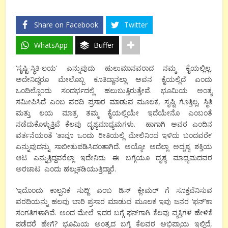
Share on Facebook
Twitter
WhatsApp
Buffer
‘ಸೃಷ್ಟಿ-ಸ್ಥಿತಿ-ಲಯ’ ಎನ್ನುವುದು ಹುಲುಮಾನವರಾದ ನಮ್ಮ ಕೈಯಲ್ಲಿಲ್ಲ,
ಅದೇನಿದ್ದರೂ ಮೇಲೊಬ್ಬ ಕೂತಿದ್ದಾನಲ್ಲಾ ಅವನ ಕೈಯಲ್ಲಿದೆ ಎಂದು
ಒಂದಿಲ್ಲೊಂದು ಸಂದರ್ಭದಲ್ಲಿ ಹಲುಬುತ್ತಿರುತ್ತೇವೆ. ಭೂಮಿಯ ಅಂತ್ಯ
ಸಮೀಪಿಸಿದೆ ಎಂಬ ವರದಿ ಪ್ರಸಾರ ಮಾಡುವ ಮೂಲಕ, ಸೃಷ್ಟಿ ಗೊತ್ತಿಲ್ಲ, ಸ್ಥಿತಿ
ಮತ್ತು ಲಯ ಮಾತ್ರ ತಮ್ಮ ಕೈಯಲ್ಲಿಯೇ ಇದೆಯೇನೊ ಎಂಬಂತೆ
ನಡೆದುಕೊಳ್ಳುತ್ತಿವೆ ಕೆಲವು ದೃಶ್ಯಮಾಧ್ಯಮಗಳು. ಹಾಗಾಗಿ ಅವರ ಎಂದಿನ
ವರ್ತನೆಯಂತೆ ‘ತಾವೂ ಒಂದು ರೀತಿಯಲ್ಲಿ ಮೇಲಿನಿಂದ ಇಳಿದು ಬಂದವರೇ’
ಎನ್ನುವುದನ್ನು ಸಾಬೀತುಪಡಿಸಿದಂತಾಗಿದೆ. ಅಯ್ಯೋ ಅದೆಲ್ಲಾ ಅದೃಶ್ಯ ಶಕ್ತಿಯ
ಆಟ ಎನ್ನುತ್ತಿದ್ದವರೆಲ್ಲಾ ಇದೇನಿದು ಈ ಬಗ್ಗೆಯೂ ದೃಶ್ಯ ಮಾಧ್ಯಮದವರ
ಅರಚಾಟ ಎಂದು ಹಲ್ಲುಕಡಿಯುತ್ತಿದ್ದಾರೆ.
‘ಇದೊಂದು ಕಾಲ್ಪನಿಕ ಸುದ್ದಿ’ ಎಂಬ ಡಿಸ್ ಕ್ಲೇಮರ್ ಗೆ ಸೂಕ್ತವೆನಿಸುವ
ವರದಿಯನ್ನು ಹಲವು ಬಾರಿ ಪ್ರಸಾರ ಮಾಡುವ ಮೂಲಕ ಇವು ಜನರ ‘ಫನ್’ಕಾ
ಸಂಗತಿಗಳಾಗಿವೆ. ಅಂದ ಮೇಲೆ ಇದರ ಬಗ್ಗೆ ಫನ್‌ಗಾಗಿ ಕೆಲವು ವ್ಯಕ್ತಿಗಳ ಹೇಳಿಕೆ
ಪಡೆದರೆ ಹೇಗೆ? ಭೂಮಿಯ ಅಂತ್ಯದ ಬಗ್ಗೆ ಕೆಲವರ ಅಭಿಪ್ರಾಯ ಇಲ್ಲಿದೆ,