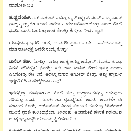
ಮಾಡೋಣ ಬಿಡಿ.
ಹುಚ್ಚ ವೆಂಕಟ್:
ನನ್ ಮಗಂದ್. ಇದೆಲ್ಲಾ ಬ್ಯಾನ್ ಆಗ್ಬೇಕ್. ನಂದ್ ಇನ್ನೂ ಮೂರ್
ನಾಲ್ಕ್ ಸ್ಕ್ರಿಪ್ಟ್ಸ್ ರೆಡಿ ಇದಾವೆ. ಅದೆಲ್ಲಾ ಸಿನಿಮಾ ಆಗೋದ್ ಬೇಡ್ವಾ. ಅಂದ್ ಮೇಲೆ
ಭೂಮಿ ಮುಳುಗೋಗುತ್ತಾ ಅಂತ ಹೇಂಗ್ರೀ ಕೇಳ್ತೀರಾ ನೀವು, ಹ್ಞಾಂ!!
ಯಾವುದಕ್ಕೂ ಇರಲಿ ಅಂತ, ಆ ವರದಿ ಪ್ರಸಾರ ಮಾಡಿದ ಚಾನೆಲ್‌ನವರನ್ನು
ಮಾತನಾಡಿಸಿದ್ದಕ್ಕೆ ಅವರೇನಂದ್ರು ಗೊತ್ತಾ?
ಚಾನೆಲ್ ಹೆಡ್:
ನೋಡ್ರೀ, ಜಗತ್ತು ಅಂತ್ಯ ಆಗಲ್ಲ ಅನ್ನೋದ್ ನಮಗೂ ಗೊತ್ತು.
ನಿಮಗೆ ಡೌಟೇನ್ರೀ? ನೋಡ್ರೀ ಇಲ್ಲಿ ಅದೇ ಟಾಪಿಕ್ ಮೇಲೆ ಇನ್ನೂ ಐದಾರು
ಎಪಿಸೋಡ್ಸ್ ರೆಡಿ ಇವೆ. ಅದೆಲ್ಲಾ ಪ್ರಸಾರ ಆಗೋದ್ ಬೇಡ್ವಾ. ಅಷ್ಟ್ ಕನ್ಫರ್ಮ್
ಇಲ್ದೇನೆ ರೆಡಿ ಮಾಡಿಟ್ಟಿದೀವಾ ನಾವು?
ಇವರನ್ನೆಲ್ಲಾ ಮಾತನಾಡಿಸಿದ ಮೇಲೆ ನಮ್ಮ ಬುದ್ಧಿಜೀವಿಗಳನ್ನು ಬಿಡುವುದು
ಸರಿಯಲ್ಲ ಎಂದು ಸಂಪರ್ಕಿಸಲು ಪ್ರಯತ್ನಿಸಿದರೆ ಅವರು ಅದಾಗಲೇ ಈ
ಸಂಬಂಧ ಮೋದಿ, ಆರ್‌ಎಸ್‌ಎಸ್ ವಿರುದ್ಧ ಘೋಷಣೆ ಕೂಗುತ್ತಾ ಟೌನ್‌ಹಾಲ್
ಮುಂದೆ ಧರಣಿ ಕುಳಿತಿದ್ದಾರೆಂದು ತಿಳಿಯಿತು. ಅಂದಮೇಲೆ ಹೇಳಿಕೆ ಪಡೆಯುವ
ಅಗತ್ಯ ಇಲ್ಲವಾದ್ದರಿಂದ ಅದನ್ನು ಕೈ ಬಿಡಲಾಯಿತು!
ಓವರ್‌ಡೋಸ್: ಭೂಮಿಯ ಅಂತ್ಯ ಸಮೀಪಿಸಿದೆ ಎಂಬ ಸುಳ್ಳು ಸುದ್ಧಿಯನ್ನು