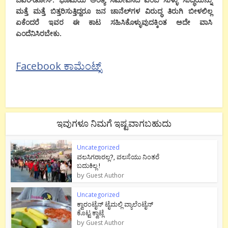
ಮತ್ತೆ ಮತ್ತೆ ಬಿತ್ತರಿಸುತ್ತಿದ್ದರೂ ಜನ ಚಾನೆಲ್‌ಗಳ ವಿರುದ್ಧ ತಿರುಗಿ ಬೀಳಲಿಲ್ಲ
ಏಕೆಂದರೆ ಇವರ ಈ ಕಾಟ ಸಹಿಸಿಕೊಳ್ಳುವುದಕ್ಕಿಂತ ಅದೇ ವಾಸಿ
ಎಂದೆನಿಸಿರಬೇಕು.
Facebook ಕಾಮೆಂಟ್ಸ್
ಇವುಗಳೂ ನಿಮಗೆ ಇಷ್ಟವಾಗಬಹುದು
Uncategorized
ವಲಸಿಗರಾರಲ್ಲ?, ವಲಸೆಯು ನಿಂತರೆ
ಬದುಕಿಲ್ಲ !
by
Guest Author
Uncategorized
ಕ್ವಾರಂಟೈನ್ ಟೈಮಲ್ಲಿ ವ್ಯಾಲೆಂಟೈನ್
ಕೊಟ್ಟ ಕ್ವಾಟ್ಲೆ
by
Guest Author