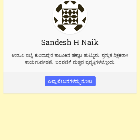
Sandesh H Naik
ಉಡುಪಿ ಜಿಲ್ಲೆ, ಕುಂದಾಪುರ ತಾಲೂಕಿನ ಹಕ್ಲಾಡಿ ಹುಟ್ಟೂರು. ಪ್ರಸ್ತುತ ಶಿಕ್ಷಕರಾಗಿ
ಕಾರ್ಯನಿರ್ವಹಣೆ. ಬರವಣಿಗೆ ಮೆಚ್ಚಿನ ಪ್ರವೃತ್ತಿಗಳಲ್ಲೊಂದು.
ಎಲ್ಲಾ ಲೇಖನಗಳನ್ನು ನೋಡಿ