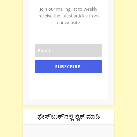
Join our mailing list to weekly
receive the latest articles from
our website
SUBSCRIBE!
One e-mail a week. We don't spam.
Don't forget to check the promotional
tab if you are using gmail.
ಫೇಸ್’ಬುಕ್’ನಲ್ಲಿ ಲೈಕ್ ಮಾಡಿ