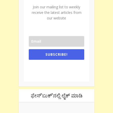
Join our mailing list to weekly
receive the latest articles from
our website
SUBSCRIBE!
One e-mail a week. We don't spam.
Don't forget to check the promotional
tab if you are using gmail.
ಫೇಸ್’ಬುಕ್’ನಲ್ಲಿ ಲೈಕ್ ಮಾಡಿ