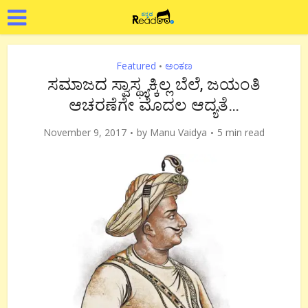
Featured
ಅಂಕಣ
•
ಸಮಾಜದ ಸ್ವಾಸ್ಥ್ಯಕ್ಕಿಲ್ಲ ಬೆಲೆ, ಜಯಂತಿ
ಆಚರಣೆಗೇ ಮೊದಲ ಆದ್ಯತೆ…
November 9, 2017
by
Manu Vaidya
5 min read