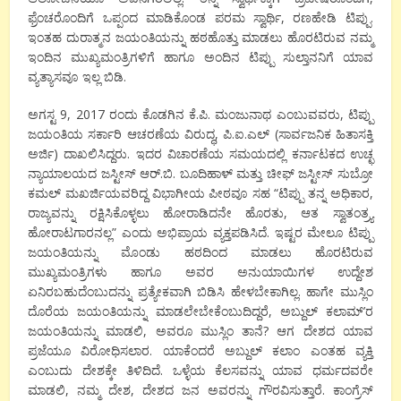
ಫ್ರೆಂಚರೊಂದಿಗೆ ಒಪ್ಪಂದ ಮಾಡಿಕೊಂಡ ಪರಮ ಸ್ವಾರ್ಥಿ, ರಣಹೇಡಿ ಟಿಪ್ಪು.
ಇಂತಹ ದುರಾತ್ಮನ ಜಯಂತಿಯನ್ನು ಹಠಹೊತ್ತು ಮಾಡಲು ಹೊರಟಿರುವ ನಮ್ಮ
ಇಂದಿನ ಮುಖ್ಯಮಂತ್ರಿಗಳಿಗೆ ಹಾಗೂ ಅಂದಿನ ಟಿಪ್ಪು ಸುಲ್ತಾನನಿಗೆ ಯಾವ
ವ್ಯತ್ಯಾಸವೂ ಇಲ್ಲ ಬಿಡಿ.
ಅಗಸ್ಟ 9, 2017 ರಂದು ಕೊಡಗಿನ ಕೆ.ಪಿ. ಮಂಜುನಾಥ ಎಂಬುವವರು, ಟಿಪ್ಪು
ಜಯಂತಿಯ ಸರ್ಕಾರಿ ಆಚರಣೆಯ ವಿರುದ್ಧ, ಪಿ.ಐ.ಎಲ್ (ಸಾರ್ವಜನಿಕ ಹಿತಾಸಕ್ತಿ
ಅರ್ಜಿ) ದಾಖಲಿಸಿದ್ದರು. ಇದರ ವಿಚಾರಣೆಯ ಸಮಯದಲ್ಲಿ ಕರ್ನಾಟಕದ ಉಚ್ಛ
ನ್ಯಾಯಾಲಯದ ಜಸ್ಟೀಸ್ ಆರ್.ಬಿ. ಬೂದಿಹಾಳ್ ಮತ್ತು ಚೀಫ್ ಜಸ್ಟೀಸ್ ಸುಬ್ರೋ
ಕಮಲ್ ಮಖರ್ಜಿಯವರಿದ್ದ ವಿಭಾಗೀಯ ಪೀಠವೂ ಸಹ “ಟಿಪ್ಪು ತನ್ನ ಅಧಿಕಾರ,
ರಾಜ್ಯವನ್ನು ರಕ್ಷಿಸಿಕೊಳ್ಳಲು ಹೋರಾಡಿದನೇ ಹೊರತು, ಆತ ಸ್ವಾತಂತ್ರ್ಯ
ಹೋರಾಟಗಾರನಲ್ಲ” ಎಂದು ಅಭಿಪ್ರಾಯ ವ್ಯಕ್ತಪಡಿಸಿದೆ. ಇಷ್ಟರ ಮೇಲೂ ಟಿಪ್ಪು
ಜಯಂತಿಯನ್ನು ಮೊಂಡು ಹಠದಿಂದ ಮಾಡಲು ಹೊರಟಿರುವ
ಮುಖ್ಯಮಂತ್ರಿಗಳು ಹಾಗೂ ಅವರ ಅನುಯಾಯಿಗಳ ಉದ್ದೇಶ
ಏನಿರಬಹುದೆಂಬುದನ್ನು ಪ್ರತ್ಯೇಕವಾಗಿ ಬಿಡಿಸಿ ಹೇಳಬೇಕಾಗಿಲ್ಲ. ಹಾಗೇ ಮುಸ್ಲಿಂ
ದೊರೆಯ ಜಯಂತಿಯನ್ನು ಮಾಡಲೇಬೇಕೆಂಬುದಿದ್ದರೆ, ಅಬ್ದುಲ್ ಕಲಾಮ್’ರ
ಜಯಂತಿಯನ್ನು ಮಾಡಲಿ, ಅವರೂ ಮುಸ್ಲಿಂ ತಾನೆ? ಆಗ ದೇಶದ ಯಾವ
ಪ್ರಜೆಯೂ ವಿರೋಧಿಸಲಾರ. ಯಾಕೆಂದರೆ ಅಬ್ದುಲ್ ಕಲಾಂ ಎಂತಹ ವ್ಯಕ್ತಿ
ಎಂಬುದು ದೇಶಕ್ಕೇ ತಿಳಿದಿದೆ. ಒಳ್ಳೆಯ ಕೆಲಸವನ್ನು ಯಾವ ಧರ್ಮದವರೇ
ಮಾಡಲಿ, ನಮ್ಮ ದೇಶ, ದೇಶದ ಜನ ಅವರನ್ನು ಗೌರವಿಸುತ್ತಾರೆ. ಕಾಂಗ್ರೆಸ್