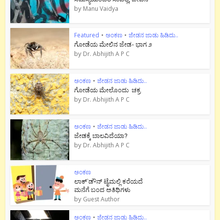
by
Manu Vaidya
Featured
•
ಅಂಕಣ
•
ಜೇಡನ ಜಾಡು ಹಿಡಿದು..
ಗೋಡೆಯ ಮೇಲಿನ ಜೇಡ- ಭಾಗ ೨
by
Dr. Abhijith A P C
ಅಂಕಣ
•
ಜೇಡನ ಜಾಡು ಹಿಡಿದು..
ಗೋಡೆಯ ಮೇಲೊಂದು ಚಕ್ರ
by
Dr. Abhijith A P C
ಅಂಕಣ
•
ಜೇಡನ ಜಾಡು ಹಿಡಿದು..
ಜೇಡಕ್ಕೆ ಬಾಲವಿದೆಯಾ?
by
Dr. Abhijith A P C
ಅಂಕಣ
ಲಾಕ್`ಡೌನ್ ಟೈಮಲ್ಲಿ ಕರೆಯದೆ
ಮನೆಗೆ ಬಂದ ಅತಿಥಿಗಳು
by
Guest Author
ಅಂಕಣ
•
ಜೇಡನ ಜಾಡು ಹಿಡಿದು..