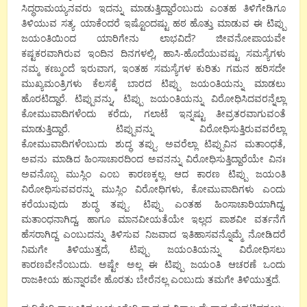
ಸಿದ್ಧರಾಮಯ್ಯನವರು ಇದನ್ನು ಮಾಡುತ್ತಿದ್ದಾರೆಂಬುದು ಎಂತಹ ತಿಳಿಗೇಡಿಗೂ
ತಿಳಿಯುವ ಸತ್ಯ. ಯಾಕೆಂದರೆ ಇಷ್ಟೊಂದಷ್ಟು ಹಠ ಹೊತ್ತು ಮಾಡುವ ಈ ಟಿಪ್ಪು
ಜಯಂತಿಯಿಂದ ಯಾರಿಗೇನು ಲಾಭವಿದೆ? ಜೀವನೋಪಾಯವೇ
ಕಷ್ಟಕರವಾಗಿರುವ ಇಂದಿನ ದಿನಗಳಲ್ಲಿ, ಹಾಸಿ-ಹೊದೆಯುವಷ್ಟು ಸಮಸ್ಯೆಗಳು
ನಮ್ಮ ಕಣ್ಮುಂದೆ ಇರುವಾಗ, ಇಂತಹ ಸಮಸ್ಯೆಗಳ ಕುರಿತು ಗಮನ ಹರಿಸದೇ
ಮುಖ್ಯಮಂತ್ರಿಗಳು ಕೆಲಸಕ್ಕೆ ಬಾರದ ಟಿಪ್ಪು ಜಯಂತಿಯನ್ನು ಮಾಡಲು
ಹೊರಟಿದ್ದಾರೆ. ಟಿಪ್ಪುವನ್ನು, ಟಿಪ್ಪು ಜಯಂತಿಯನ್ನು ವಿರೋಧಿಸಿದವರನ್ನೆಲ್ಲಾ
ಕೋಮುವಾದಿಗಳೆಂದು ಕರೆದು, ಗಲಾಟೆ ಇನ್ನಷ್ಟು ತೀವ್ರತರವಾಗುವಂತೆ
ಮಾಡುತ್ತಿದ್ದಾರೆ. ಟಿಪ್ಪುವನ್ನು ವಿರೋಧಿಸುತ್ತಿರುವವರೆಲ್ಲಾ
ಕೋಮುವಾದಿಗಳೆಂಬುದು ಶುದ್ಧ ತಪ್ಪು. ಅವರೆಲ್ಲಾ ಟಿಪ್ಪುವಿನ ಮತಾಂಧತೆ,
ಅವನು ಮಾಡಿದ ಹಿಂಸಾಚಾರದಿಂದ ಅವನನ್ನು ವಿರೋಧಿಸುತ್ತಿದ್ದಾರೆಯೇ ವಿನಃ
ಅವನೊಬ್ಬ ಮುಸ್ಲಿಂ ಎಂಬ ಕಾರಣಕ್ಕಲ್ಲ. ಆದ ಕಾರಣ ಟಿಪ್ಪು ಜಯಂತಿ
ವಿರೋಧಿಸುವವರನ್ನು ಮುಸ್ಲಿಂ ವಿರೋಧಿಗಳು, ಕೋಮುವಾದಿಗಳು ಎಂದು
ಕರೆಯುವುದು ಶುದ್ಧ ತಪ್ಪು. ಟಿಪ್ಪು ಎಂತಹ ಹಿಂಸಾಚಾರಿಯಾಗಿದ್ದ,
ಮತಾಂಧನಾಗಿದ್ದ, ಹಾಗೂ ಮಾನವೀಯತೆಯೇ ಇಲ್ಲದ ಪಾಶವೀ ವರ್ತನೆಗೆ
ಹೆಸರಾಗಿದ್ದ ಎಂಬುದನ್ನು ತಿಳಿಸುವ ನಿಜವಾದ ಇತಿಹಾಸವನ್ನೊಮ್ಮೆ ನೋಡಿದರೆ
ನಿಮಗೇ ತಿಳಿಯುತ್ತದೆ, ಟಿಪ್ಪು ಜಯಂತಿಯನ್ನು ವಿರೋಧಿಸಲು
ಕಾರಣವೇನೆಂಬುದು. ಅಷ್ಟೇ ಅಲ್ಲ ಈ ಟಿಪ್ಪು ಜಯಂತಿ ಆಚರಣೆ ಒಂದು
ರಾಜಕೀಯ ಹುನ್ನಾರವೇ ಹೊರತು ಬೇರೆನಲ್ಲ ಎಂಬುದು ತಮಗೇ ತಿಳಿಯುತ್ತದೆ.