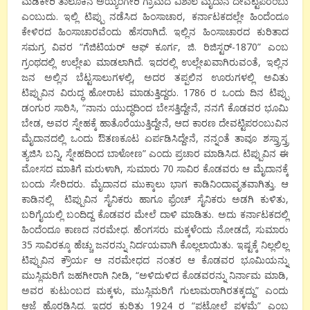
ಮಡಿಕೇರಿ ತಾಲೂಕಿನ ಅಯ್ಯಂಗೇರಿ ಗ್ರಾಮದ ವಿಶಾಲ ಮೈದಾನ ದೇವಟ್ಟಿಪರಂಬು
ಎಂಬುದು. ಇಲ್ಲಿ ಟಿಪ್ಪು ನಡೆಸಿದ ಹಿಂಸಾಚಾರ, ಕರ್ನಾಟಕದಲ್ಲೇ ಹಿಂದೆಂದೂ
ಕೇಳಿರದ ಹಿಂಸಾಚಾರವೆಂದು ಹೆಸರಾಗಿದೆ. ಇಲ್ಲಿನ ಹಿಂಸಾಚಾರದ ಕುರಿತಾದ
ಸಮಗ್ರ ವಿವರ “ಗೆಜಿಟಿಯರ್ ಆಫ್ ಕೂರ್ಗ, ಜಿ. ರಿಜಿಸ್ಟರ್-1870” ಎಂಬ
ಗ್ರಂಥದಲ್ಲಿ ಉಲ್ಲೇಖ ಮಾಡಲಾಗಿದೆ. ಇದರಲ್ಲಿ ಉಲ್ಲೇಖವಾಗಿರುವಂತೆ, ಇಲ್ಲಿನ
ಜನ ಅಲ್ಲಿನ ಬೆಟ್ಟಸಾಲುಗಳಲ್ಲಿ, ಅದರ ತಪ್ಪಲಿನ ಊರುಗಳಲ್ಲಿ ಅವಿತು
ಟಿಪ್ಪುವಿನ ವಿರುದ್ಧ ಹೋರಾಟ ಮಾಡುತ್ತಿದ್ದರು. 1786 ರ ಒಂದು ದಿನ ಟಿಪ್ಪು
ಡಂಗುರ ಸಾರಿಸಿ, “ನಾನು ಯುದ್ಧದಿಂದ ಬೇಸತ್ತಿದ್ದೇನೆ, ನನಗೆ ಕೊಡವರ ಭೂಮಿ
ಬೇಡ, ಅವರ ಸ್ನೇಹಕ್ಕೆ ಹಾತೊರೆಯುತ್ತಿದ್ದೇನೆ, ಆದ ಕಾರಣ ದೇವಟ್ಟಿಪರಂಬುವಿನ
ಮೈದಾನದಲ್ಲಿ ಒಂದು ಔತಣಕೂಟ ಏರ್ಪಡಿಸಿದ್ದೇನೆ, ನನ್ನಂತೆ ತಾವೂ ಶಸ್ತ್ರಾಸ್ತ್ರ
ತ್ಯಜಿಸಿ ಬನ್ನಿ, ಸ್ನೇಹದಿಂದ ಬಾಳೋಣ” ಎಂದು ಪ್ರಚಾರ ಮಾಡಿಸಿದ. ಟಿಪ್ಪುವಿನ ಈ
ಮೋಸದ ಮಾತಿಗೆ ಮರುಳಾಗಿ, ಸುಮಾರು 70 ಸಾವಿರ ಕೊಡವರು ಆ ಮೈದಾನಕ್ಕೆ
ಬಂದು ಸೇರಿದರು. ಮೈದಾನದ ಮುಕ್ಕಾಲು ಭಾಗ ಕಾಡಿನಿಂದಾವೃತವಾಗಿತ್ತು. ಆ
ಕಾಡಿನಲ್ಲಿ ಟಿಪ್ಪುವಿನ ಸೈನಿಕರು ಹಾಗೂ ಫ್ರೆಂಚ್ ಸೈನಿಕರು ಅಡಗಿ ಕುಳಿತು,
ಬರಿಗೈಯಲ್ಲಿ ಬಂದಿದ್ದ ಕೊಡವರ ಮೇಲೆ ದಾಳಿ ಮಾಡಿತು. ಅದು ಕರ್ನಾಟಕದಲ್ಲಿ
ಹಿಂದೆಂದೂ ಕಾಣದ ನರಮೇಧ. ಹೆಂಗಸರು ಮಕ್ಕಳೆಂದು ನೋಡದೆ, ಸುಮಾರು
35 ಸಾವಿರಕ್ಕೂ ಹೆಚ್ಚು ಜನರನ್ನು ನಿರ್ದಯವಾಗಿ ಕೊಲ್ಲಲಾಯಿತು. ಇಷ್ಟಕ್ಕೆ ನಿಲ್ಲಲಿಲ್ಲ
ಟಿಪ್ಪುವಿನ ಕ್ರೌರ್ಯ ಆ ನರಮೇಧದ ನಂತರ ಆ ಕೊಡವರ ಭೂಮಿಯನ್ನು
ಮುಸ್ಲಿಮರಿಗೆ ಜಹಗೀರಾಗಿ ನೀಡಿ, “ಅಳಿದುಳಿದ ಕೊಡವರನ್ನು ನಿರ್ನಾಮ ಮಾಡಿ,
ಅವರ ಕುಟುಂಬದ ಮಕ್ಕಳು, ಮುಸ್ಲಿಮರಿಗೆ ಗುಲಾಮರಾಗಿರತಕ್ಕದ್ದು” ಎಂದು
ಆಜ್ಞೆ ಹೊರಡಿಸಿದ. ಇದರ ಕುರಿತು 1924 ರ “ಪಟ್ಟೋಲೆ ಪಳಮೆ” ಎಂಬ