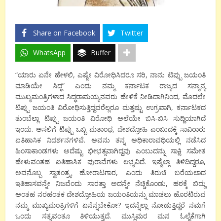
Share on Facebook
Twitter
WhatsApp
Buffer
“ಯಾರು ಏನೇ ಹೇಳಲಿ, ಎಷ್ಟೇ ವಿರೋಧಿಸಿದರೂ ಸರಿ, ನಾನು ಟಿಪ್ಪು ಜಯಂತಿ
ಮಾಡಿಯೇ ಸಿದ್ಧ” ಎಂದು ನಮ್ಮ ಕರ್ನಾಟಕ ರಾಜ್ಯದ ಸನ್ಮಾನ್ಯ
ಮುಖ್ಯಮಂತ್ರಿಗಳಾದ ಸಿದ್ಧರಾಮಯ್ಯನವರು ಹೇಳಿಕೆ ನೀಡಿದಾಗಿನಿಂದ, ಮೊದಲೇ
ಟಿಪ್ಪು ಜಯಂತಿ ವಿರೋಧಿಸುತ್ತಿದ್ದವರೆಲ್ಲರೂ ಮತ್ತಷ್ಟು ಉಗ್ರವಾಗಿ, ಕರ್ನಾಟಕದ
ತುಂಬೆಲ್ಲಾ ಟಿಪ್ಪು ಜಯಂತಿ ವಿರೋಧಿ ಅಲೆಯೇ ಬಿಸಿ-ಬಿಸಿ ಸುದ್ದಿಯಾಗಿದೆ
ಇಂದು. ಅಸಲಿಗೆ ಟಿಪ್ಪು ಒಬ್ಬ ಮತಾಂಧ, ದೇಶದ್ರೋಹಿ ಎಂಬುದಕ್ಕೆ ಸಾವಿರಾರು
ಐತಿಹಾಸಿಕ ನಿದರ್ಶನಗಳಿವೆ. ಅವನು ತನ್ನ ಅಧಿಕಾರಾವಧಿಯಲ್ಲಿ ನಡೆಸಿದ
ಹಿಂಸಾಕಾಂಡಗಳು ಅದೆಷ್ಟು ಭೀಭತ್ಸವಾಗಿದ್ದವು ಎಂಬುದನ್ನು ಸಾಕ್ಷಿ ಸಮೇತ
ಹೇಳುವಂತಹ ಐತಿಹಾಸಿಕ ಪುರಾವೆಗಳು ಲಭ್ಯವಿದೆ. ಇಷ್ಟೆಲ್ಲಾ ತಿಳಿದಿದ್ದರೂ,
ಅವನೊಬ್ಬ ಸ್ವಾತಂತ್ರ್ಯ ಹೋರಾಟಗಾರ, ಎಂದು ತಿರುಚಿ ಬರೆಯಲಾದ
ಇತಿಹಾಸವನ್ನೇ ನಿಜವೆಂದು ಸಾರತ್ತಾ ಅದನ್ನೇ ನೆಚ್ಚಿಕೊಂಡು, ಹಠಕ್ಕೆ ಬಿದ್ದು
ಅಂತಹ ನರಹಂತಕ ದೇಶದ್ರೋಹಿಯ ಜಯಂತಿಯನ್ನು ಮಾಡಲು ಹೊರಟಿರುವ
ನಮ್ಮ ಮುಖ್ಯಮಂತ್ರಿಗಳಿಗೆ ಏನೆನ್ನಬೇಕೋ? ಇದನ್ನೆಲ್ಲಾ ನೋಡುತ್ತಿದ್ದರೆ ನಮಗೆ
ಒಂದು ಸತ್ಯವಂತೂ ತಿಳಿಯುತ್ತದೆ. ಮುಸ್ಲಿಮರ ಮನ ಓಲೈಕೆಗಾಗಿ