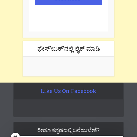
One e-mail a week. We don't spam.
Don't forget to check the promotional
tab if you are using gmail.
ಫೇಸ್’ಬುಕ್’ನಲ್ಲಿ ಲೈಕ್ ಮಾಡಿ
Like Us On Facebook
ರೀಡೂ ಕನ್ನಡದಲ್ಲಿ ಬರೆಯಬೇಕೆ?