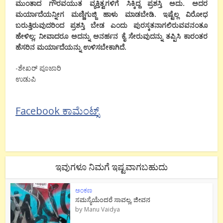
ಮುಂತಾದ ಗೌರವಯುತ ವ್ಯಕ್ತಿತ್ವಗಳಿಗೆ ಸಿಕ್ಕಿದ್ದ ಪ್ರಶಸ್ತಿ ಅದು. ಅದರ
ಮರ್ಯಾದೆಯನ್ನೀಗ ಮಣ್ಣಿಗುಜ್ಜಿ ಹಾಳು ಮಾಡಬೇಡಿ. ಇಷ್ಟೆಲ್ಲ ವಿರೋಧ
ಬರುತ್ತಿರುವುದರಿಂದ ಪ್ರಶಸ್ತಿ ಬೇಡ ಎಂದು ಪುರಸ್ಕತನಾಗಲಿರುವವನಂತೂ
ಹೇಳಿಲ್ಲ; ನೀವಾದರೂ ಅದನ್ನು ಅನರ್ಹನ ಕೈ ಸೇರುವುದನ್ನು ತಪ್ಪಿಸಿ ಕಾರಂತರ
ಹೆಸರಿನ ಮರ್ಯಾದೆಯನ್ನು ಉಳಿಸಬೇಕಾಗಿದೆ.
-ಶೇಖರ್ ಪೂಜಾರಿ
ಉಡುಪಿ
Facebook ಕಾಮೆಂಟ್ಸ್
ಇವುಗಳೂ ನಿಮಗೆ ಇಷ್ಟವಾಗಬಹುದು
ಅಂಕಣ
ಸಮಸ್ಯೆಯೆಂದರೆ ಸಾವಲ್ಲ, ಜೀವನ
by
Manu Vaidya