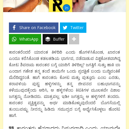
Share on Facebook
Twitter
WhatsApp
Buffer
ಕಾರಂತರೆಂದರೆ ಯಾರಂತ ತಿಳಿದಿರಿ ಎಂದು ಹೊಗಳಿಸಿಕೊಂಡ, ಖಾರಂತ
ಎಂದೂ ಕರೆಸಿಕೊಂಡ ಕಡಲತಡಿಯ ಭಾರ್ಗವ, ನಡೆದಾಡುವ ವಿಶ್ವಕೋಶವಾಗಿದ್ದ
ಕೋಟ ಶಿವರಾಮ ಕಾರಂತರ ಬಗ್ಗೆ ಯಾರಿಗೆ ತಿಳಿದಿಲ್ಲ? ಜಗತ್ತಿಗೆ ಸುತ್ತು ಹಾಕಿ ಬಾ
ಎಂದಾಗ ಗಣೇಶ ತನ್ನ ತಂದೆ ತಾಯಿಗೇ ಒಂದು ಪ್ರದಕ್ಷಿಣೆ ಬಂದು ಬುದ್ಧಿವಂತಿಕೆ
ಮೆರೆದಿದ್ದನಂತೆ. ಹಾಗೆ ಕಾರಂತರು ಕೋಟ ಮತ್ತು ಪುತ್ತೂರು ಎಂಬ ಎರಡು,
ಕರಾವಳಿಯ ಪುಟ್ಟ ಹಳ್ಳಿಗಳನ್ನು ತನ್ನ ಜೀವನದ ಬಹುಭಾಗವನ್ನು
ಕಳೆಯುವುದಕ್ಕೆಂದು ಆರಿಸಿ, ಆ ಹಳ್ಳಿಗಳೆಂಬ ಕಿಟಕಿಗಳ ಮೂಲಕವೇ ವಿಶಾಲ
ಜಗತ್ತನ್ನು ನೋಡಿದರು. ಮಾತ್ರವಲ್ಲ; ಇಡೀ ಜಗತ್ತನ್ನು ಆ ಹಳ್ಳಿಗಳಿಗೆ ತಂದರು.
ಕಾರಂತರ ವ್ಯಕ್ತಿತ್ವವನ್ನು ಅರ್ಥ ಮಾಡಿಕೊಳ್ಳುವುದೆಂದರೆ ಬೊಗಸೆಯಲ್ಲಿ
ತುಂಬುವಷ್ಟು ನೀರನ್ನು ಹಿಡಿದು ಸಮುದ್ರದ ಬಗ್ಗೆ ಅರ್ಥೈಸಿಕೊಳ್ಳಲು ಹೊರಟ
ಹಾಗೆ.
ಕಾರಂತರು ಹೆಸರಾದದ್ದು ನಿಷ್ಠುರವಾದಿ ಎಂದು. ಯಾವುದೇ