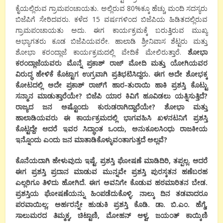
ಕೈಯಲ್ಲಿರುವ ಗ್ರಾಮಪಂಚಾಯತು. ಅಲ್ಲಿರುವ 80%ಕ್ಕೂ ಹೆಚ್ಚು ಮಂದಿ ಸದಸ್ಯರು
ಬಿಜೆಪಿಗೆ ಸೇರಿದವರು. ಕಳೆದ 15 ವರ್ಷಗಳಿಂದ ಬಿಜೆಪಿಯ ಹಿಡಿತದಲ್ಲಿರುವ
ಗ್ರಾಮಪಂಚಾಯತು ಅದು. ಈಗ ಕಾರ್ಯಕ್ರಮಕ್ಕೆ ಬರುತ್ತಿರುವ ಮುಖ್ಯ
ಅಭ್ಯಾಗತರು ಕೂಡ ಬಿಜೆಪಿಯವರೇ. ಹಾಲಾಡಿ ಶ್ರೀನಿವಾಸ ಶೆಟ್ಟರು ಮತ್ತು
ಶೋಭಾ ಕರಂದ್ಲಾಜೆ ಕಾರ್ಯಕ್ರಮದಲ್ಲಿ ವೇದಿಕೆ ಮೇಲಿರುತ್ತಾರೆ.
ಶೋಭಾ
ಕರಂದ್ಲಾಜೆಯವರು ಮೊನ್ನೆ ಪ್ರಕಾಶ್ ರಾಜ್ ಮೋದಿ ಮತ್ತು ಯೋಗಿಯವರ
ವಿರುದ್ಧ ಹೇಳಿಕೆ ಕೊಟ್ಟಾಗ ಉಗ್ರವಾಗಿ ಪ್ರತಿಭಟಿಸಿದ್ದರು. ಈಗ ಅದೇ ಶೋಭಕ್ಕ
ಕೋಟದಲ್ಲಿ ಅದೇ ಪ್ರಕಾಶ್ ರಾಜ್‍ಗೆ ಹಾರ-ತುರಾಯಿ ಹಾಕಿ ಪ್ರಶಸ್ತಿ ಕೊಟ್ಟು
ಸನ್ಮಾನ ಮಾಡುತ್ತಾರೆಯೇ? ಬಿಜೆಪಿ ಯಾರ ಕಿವಿಗೆ ಹೂವಿಡಲು ಯತ್ನಿಸುತ್ತಿದೆ?
ರಾಜ್ಯದ ಜನ ಅಷ್ಟೊಂದು ಕುರುಡರಾಗಿದ್ದಾರೆಯೇ? ಶೋಭಾ ಮತ್ತು
ಹಾಲಾಡಿಯವರು ಈ ಕಾರ್ಯಕ್ರಮದಲ್ಲಿ ಭಾಗವಹಿಸಿ ಖಳನಟನಿಗೆ ಪ್ರಶಸ್ತಿ
ಕೊಟ್ಟದ್ದೇ ಆದರೆ ಇವರ ಸಿದ್ಧಾಂತ ಒಂದು, ಅನುಕೂಲಸಿಂಧು ರಾಜಕೀಯ
ಇನ್ನೊಂದು ಎಂದು ಜನ ಮಾತಾಡಿಕೊಳ್ಳುವಂತಾಗುತ್ತದೆ ಅಲ್ಲವೆ?
ಕೊನೆಯದಾಗಿ ಹೇಳುವುದು ಇಷ್ಟೆ. ಪ್ರಶಸ್ತಿ ಘೋಷಣೆ ಮಾಡಿದಿರಿ, ತಪ್ಪಲ್ಲ. ಆದರೆ
ಈಗ ಪ್ರಶಸ್ತಿ ಪ್ರದಾನ ಮಾಡುವ ಮುನ್ನವೇ ಪ್ರಶಸ್ತಿ ಪುರಸ್ಕತನ ಹಣೆಬರಹ
ಎಲ್ಲರಿಗೂ ತಿಳಿದು ಹೋಗಿದೆ. ಈಗ ಅವನಿಗೇ ಕೊಡುವ ಹಠಮಾರಿತನ ಬೇಡ.
ಪ್ರಶಸ್ತಿಯ ಘೋಷಣೆಯನ್ನು ಹಿಂಪಡೆದುಕೊಳ್ಳಿ. ನಾಲ್ಕು ದಿನ ತಡವಾದರೂ
ಪರವಾಯಿಲ್ಲ; ಅರ್ಹರನ್ನೇ ಹುಡುಕಿ ಪ್ರಶಸ್ತಿ ಕೊಡಿ. ಡಾ. ಬಿ.ಎಂ. ಹೆಗ್ಡೆ,
ಸಾಲುಮರದ ತಿಮ್ಮಕ್ಕ, ಚಿಟ್ಟಾಣಿ, ಮೋಹನ್ ಆಳ್ವ, ಜಯಂತ್ ಕಾಯ್ಕಿಣಿ