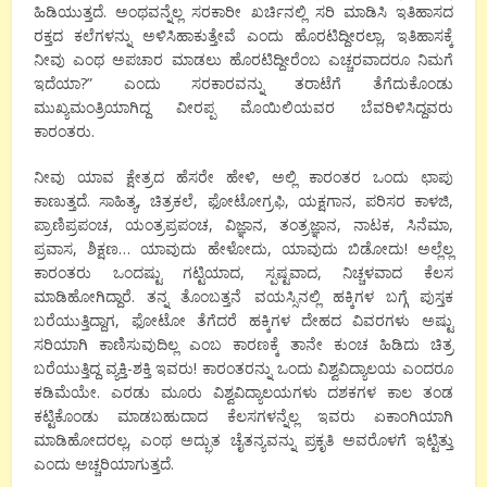
ಹಿಡಿಯುತ್ತದೆ. ಅಂಥವನ್ನೆಲ್ಲ ಸರಕಾರೀ ಖರ್ಚಿನಲ್ಲಿ ಸರಿ ಮಾಡಿಸಿ ಇತಿಹಾಸದ
ರಕ್ತದ ಕಲೆಗಳನ್ನು ಅಳಿಸಿಹಾಕುತ್ತೇವೆ ಎಂದು ಹೊರಟಿದ್ದೀರಲ್ಲಾ, ಇತಿಹಾಸಕ್ಕೆ
ನೀವು ಎಂಥ ಅಪಚಾರ ಮಾಡಲು ಹೊರಟಿದ್ದೀರೆಂಬ ಎಚ್ಚರವಾದರೂ ನಿಮಗೆ
ಇದೆಯಾ?” ಎಂದು ಸರಕಾರವನ್ನು ತರಾಟೆಗೆ ತೆಗೆದುಕೊಂಡು
ಮುಖ್ಯಮಂತ್ರಿಯಾಗಿದ್ದ ವೀರಪ್ಪ ಮೊಯಿಲಿಯವರ ಬೆವರಿಳಿಸಿದ್ದವರು
ಕಾರಂತರು.
ನೀವು ಯಾವ ಕ್ಷೇತ್ರದ ಹೆಸರೇ ಹೇಳಿ, ಅಲ್ಲಿ ಕಾರಂತರ ಒಂದು ಛಾಪು
ಕಾಣುತ್ತದೆ. ಸಾಹಿತ್ಯ, ಚಿತ್ರಕಲೆ, ಫೋಟೋಗ್ರಫಿ, ಯಕ್ಷಗಾನ, ಪರಿಸರ ಕಾಳಜಿ,
ಪ್ರಾಣಿಪ್ರಪಂಚ, ಯಂತ್ರಪ್ರಪಂಚ, ವಿಜ್ಞಾನ, ತಂತ್ರಜ್ಞಾನ, ನಾಟಕ, ಸಿನೆಮಾ,
ಪ್ರವಾಸ, ಶಿಕ್ಷಣ… ಯಾವುದು ಹೇಳೋದು, ಯಾವುದು ಬಿಡೋದು! ಅಲ್ಲೆಲ್ಲ
ಕಾರಂತರು ಒಂದಷ್ಟು ಗಟ್ಟಿಯಾದ, ಸ್ಪಷ್ಟವಾದ, ನಿಚ್ಚಳವಾದ ಕೆಲಸ
ಮಾಡಿಹೋಗಿದ್ದಾರೆ. ತನ್ನ ತೊಂಬತ್ತನೆ ವಯಸ್ಸಿನಲ್ಲಿ ಹಕ್ಕಿಗಳ ಬಗ್ಗೆ ಪುಸ್ತಕ
ಬರೆಯುತ್ತಿದ್ದಾಗ, ಫೋಟೋ ತೆಗೆದರೆ ಹಕ್ಕಿಗಳ ದೇಹದ ವಿವರಗಳು ಅಷ್ಟು
ಸರಿಯಾಗಿ ಕಾಣಿಸುವುದಿಲ್ಲ ಎಂಬ ಕಾರಣಕ್ಕೆ ತಾನೇ ಕುಂಚ ಹಿಡಿದು ಚಿತ್ರ
ಬರೆಯುತ್ತಿದ್ದ ವ್ಯಕ್ತಿ-ಶಕ್ತಿ ಇವರು! ಕಾರಂತರನ್ನು ಒಂದು ವಿಶ್ವವಿದ್ಯಾಲಯ ಎಂದರೂ
ಕಡಿಮೆಯೇ. ಎರಡು ಮೂರು ವಿಶ್ವವಿದ್ಯಾಲಯಗಳು ದಶಕಗಳ ಕಾಲ ತಂಡ
ಕಟ್ಟಿಕೊಂಡು ಮಾಡಬಹುದಾದ ಕೆಲಸಗಳನ್ನೆಲ್ಲ ಇವರು ಏಕಾಂಗಿಯಾಗಿ
ಮಾಡಿಹೋದರಲ್ಲ, ಎಂಥ ಅದ್ಭುತ ಚೈತನ್ಯವನ್ನು ಪ್ರಕೃತಿ ಅವರೊಳಗೆ ಇಟ್ಟಿತ್ತು
ಎಂದು ಅಚ್ಚರಿಯಾಗುತ್ತದೆ.