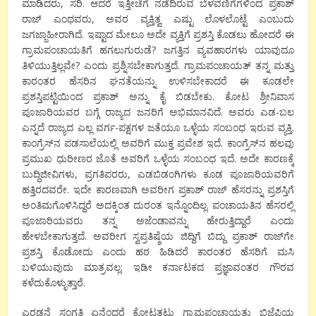
ಮಾಡಿದರು, ಸರಿ. ಆದರೆ ಇತ್ತೀಚೆಗೆ ನಡೆದಿರುವ ಬೆಳವಣಿಗೆಗಳಿಂದ ಪ್ರಕಾಶ್
ರಾಜ್ ಎಂಥವರು, ಅವರ ವ್ಯಕ್ತಿತ್ವ ಎಷ್ಟು ಲೊಳಲೊಟ್ಟೆ ಎಂಬುದು
ಜಗಜ್ಜಾಹೀರಾಗಿದೆ. ಇಷ್ಟಾದ ಮೇಲೂ ಅದೇ ವ್ಯಕ್ತಿಗೆ ಪ್ರಶಸ್ತಿ ಕೊಡಲು ಹೋದರೆ ಈ
ಗ್ರಾಮಪಂಚಾಯತಿಗೆ ಹಗಲುಗುರುಡೆ? ಜಗತ್ತಿನ ವ್ಯವಹಾರಗಳು ಯಾವುದೂ
ತಿಳಿಯುತ್ತಿಲ್ಲವೇ? ಎಂದು ಪ್ರಶ್ನಿಸಬೇಕಾಗುತ್ತದೆ. ಗ್ರಾಮಪಂಚಾಯತ್ ತನ್ನ ಮತ್ತು
ಕಾರಂತರ ಹೆಸರಿನ ಘನತೆಯನ್ನು ಉಳಿಸಬೇಕಾದರೆ ಈ ಕೂಡಲೇ
ಪ್ರಶಸ್ತಿಪಟ್ಟಿಯಿಂದ ಪ್ರಕಾಶ್ ಅನ್ನು ಕೈ ಬಿಡಬೇಕು. ಕೋಟ ಶ್ರೀನಿವಾಸ
ಪೂಜಾರಿಯವರ ಬಗ್ಗೆ ರಾಜ್ಯದ ಜನರಿಗೆ ಅಭಿಮಾನವಿದೆ. ಅವರು ಎಡ-ಬಲ
ಎನ್ನದೆ ರಾಜ್ಯದ ಎಲ್ಲ ವರ್ಗ-ಪಕ್ಷಗಳ ಜತೆಯೂ ಒಳ್ಳೆಯ ಸಂಬಂಧ ಇರುವ ವ್ಯಕ್ತಿ.
ಕಾಂಗ್ರೆಸ್‍ನ ಪಡಸಾಲೆಯಲ್ಲಿ ಅವರಿಗೆ ಮುಕ್ತ ಪ್ರವೇಶ ಇದೆ. ಕಾಂಗ್ರೆಸ್‍ನ ಹಲವು
ಪ್ರಮುಖ ಧುರೀಣರ ಜೊತೆ ಅವರಿಗೆ ಒಳ್ಳೆಯ ಸಂಬಂಧ ಇದೆ. ಅದೇ ಕಾರಣಕ್ಕೆ
ಬುದ್ಧಿಜೀವಿಗಳು, ಪ್ರಗತಿಪರರು, ಎಡಬಿಡಂಗಿಗಳು ಕೂಡ ಪೂಜಾರಿಯವರಿಗೆ
ಹತ್ತಿರದವರೇ. ಇದೇ ಕಾರಣವಾಗಿ ಅವರೀಗ ಪ್ರಕಾಶ್ ರಾಜ್ ಹೆಸರನ್ನು ಪ್ರಶಸ್ತಿಗೆ
ಅಂತಿಮಗೊಳಿಸಿದ್ದರೆ ಅದಕ್ಕಿಂತ ದುರಂತ ಇನ್ನೊಂದಿಲ್ಲ. ಪಂಚಾಯತಿನ ಹೆಸರಲ್ಲಿ
ಪೂಜಾರಿಯವರು ತನ್ನ ಅಜೆಂಡಾವನ್ನು ಹೇರುತ್ತಿದ್ದಾರೆ ಎಂದು
ಹೇಳಬೇಕಾಗುತ್ತದೆ. ಅವರೀಗ ಸ್ವಪ್ರತಿಷ್ಠೆಯ ಜಿದ್ದಿಗೆ ಬಿದ್ದು ಪ್ರಕಾಶ್ ರಾಜ್‍ಗೇ
ಪ್ರಶಸ್ತಿ ಕೊಡೋದು ಎಂದು ಹಠ ಹಿಡಿದರೆ ಕಾರಂತರ ಹೆಸರಿಗೆ ಮಸಿ
ಬಳಿಯುವುದು ಮಾತ್ರವಲ್ಲ; ಇಡೀ ಕರ್ನಾಟಕದ ಪ್ರಜ್ಞಾವಂತರ ಗೌರವ
ಕಳೆದುಕೊಳ್ಳುತ್ತಾರೆ.
ಎರಡನೆ ಸಂಗತಿ ಏನೆಂದರೆ ಕೋಟತಟ್ಟು ಗ್ರಾಮಪಂಚಾಯತು ಬಿಜೆಪಿಯ