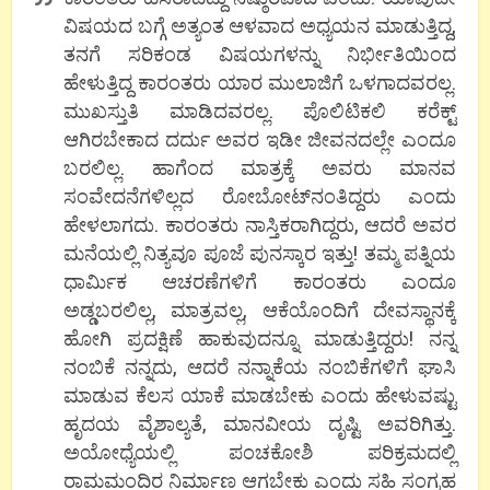
ವಿಷಯದ ಬಗ್ಗೆ ಅತ್ಯಂತ ಆಳವಾದ ಅಧ್ಯಯನ ಮಾಡುತ್ತಿದ್ದ,
ತನಗೆ ಸರಿಕಂಡ ವಿಷಯಗಳನ್ನು ನಿರ್ಭೀತಿಯಿಂದ
ಹೇಳುತ್ತಿದ್ದ ಕಾರಂತರು ಯಾರ ಮುಲಾಜಿಗೆ ಒಳಗಾದವರಲ್ಲ.
ಮುಖಸ್ತುತಿ ಮಾಡಿದವರಲ್ಲ. ಪೊಲಿಟಿಕಲಿ ಕರೆಕ್ಟ್
ಆಗಿರಬೇಕಾದ ದರ್ದು ಅವರ ಇಡೀ ಜೀವನದಲ್ಲೇ ಎಂದೂ
ಬರಲಿಲ್ಲ. ಹಾಗೆಂದ ಮಾತ್ರಕ್ಕೆ ಅವರು ಮಾನವ
ಸಂವೇದನೆಗಳಿಲ್ಲದ ರೋಬೋಟ್‍ನಂತಿದ್ದರು ಎಂದು
ಹೇಳಲಾಗದು. ಕಾರಂತರು ನಾಸ್ತಿಕರಾಗಿದ್ದರು, ಆದರೆ ಅವರ
ಮನೆಯಲ್ಲಿ ನಿತ್ಯವೂ ಪೂಜೆ ಪುನಸ್ಕಾರ ಇತ್ತು! ತಮ್ಮ ಪತ್ನಿಯ
ಧಾರ್ಮಿಕ ಆಚರಣೆಗಳಿಗೆ ಕಾರಂತರು ಎಂದೂ
ಅಡ್ಡಬರಲಿಲ್ಲ, ಮಾತ್ರವಲ್ಲ, ಆಕೆಯೊಂದಿಗೆ ದೇವಸ್ಥಾನಕ್ಕೆ
ಹೋಗಿ ಪ್ರದಕ್ಷಿಣೆ ಹಾಕುವುದನ್ನೂ ಮಾಡುತ್ತಿದ್ದರು! ನನ್ನ
ನಂಬಿಕೆ ನನ್ನದು, ಆದರೆ ನನ್ನಾಕೆಯ ನಂಬಿಕೆಗಳಿಗೆ ಘಾಸಿ
ಮಾಡುವ ಕೆಲಸ ಯಾಕೆ ಮಾಡಬೇಕು ಎಂದು ಹೇಳುವಷ್ಟು
ಹೃದಯ ವೈಶಾಲ್ಯತೆ, ಮಾನವೀಯ ದೃಷ್ಟಿ ಅವರಿಗಿತ್ತು.
ಅಯೋಧ್ಯೆಯಲ್ಲಿ ಪಂಚಕೋಶಿ ಪರಿಕ್ರಮದಲ್ಲಿ
ರಾಮಮಂದಿರ ನಿರ್ಮಾಣ ಆಗಬೇಕು ಎಂದು ಸಹಿ ಸಂಗ್ರಹ