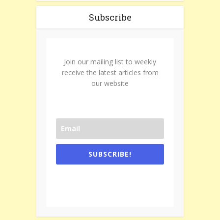
Subscribe
Join our mailing list to weekly
receive the latest articles from
our website
SUBSCRIBE!
One e-mail a week. We don't spam.
Don't forget to check the promotional
tab if you are using gmail.