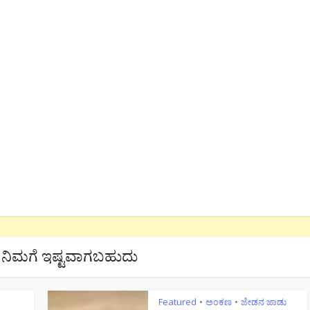
ನಿಮಗೆ ಇಷ್ಟವಾಗಬಹುದು
Featured
ಅಂಕಣ
ಜೇಡನ ಜಾಡು
•
•