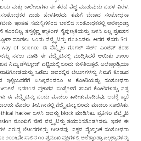
ವವಿದ್ಯಾಲಯ ಮತ್ತು ಕಾಲೇಜುಗಳು ಈ ತರಹ ವೆಚ್ಚ ಮಾಡುವುದು ಬಹಳ ವಿರಳ.
ಳಲ್ಲಿ ಸಂಶೋಧಕರ ಪಾಡು ಹೇಳತೀರದು. ತಮಗೆ ಬೇಕಾದ ಸಂಶೋಧನಾ
ು. ಇಂತಹ ಸಮಸ್ಯೆಗಳಿಂದ ಬಳಲಿದ ಸಂಶೋಧಕರಲ್ಲಿ ಅಲೆಕ್ಸಾಂಡ್ರಾ
ರಲಿಲ್ಲ. ತನ್ನಲ್ಲಿದ್ದ ಹ್ಯಾಕಿಂಗ್ ನೈಪುಣ್ಯತೆಯನ್ನು ಬಳಸಿ ಎಲ್ಲ ಪ್ರಕಾಶನ
ೋಡ್ ಮಾಡಲು ಒಂದು ವೆಬ್ಸೈಟನ್ನು ರೂಪಿಸಿದಳು. ಅದರ ಹೆಸರು Sci-
 way of science. ಈ ವೆಬ್ಸೈಟ ಗೂಗಲ್ ಸರ್ಚ್ ಎಂಜಿನ್ ತರಹ
ಕನ್ನು ನಕಲು ಮಾಡಿ ಈ ವೆಬ್ಸೈಟನಲ್ಲಿ ಮುದ್ರಿಸಿದರೆ ಆಯಿತು ೨೫೦೦
್ಮ ಡೌನ್ಲೋಡ್ ಪಟ್ಟಿಯಲ್ಲಿ ಬಂದು ಕುಳಿತಿರುತ್ತದೆ. ಅಲೆಕ್ಸಾಂಡ್ರಿಯಾ
ಾರಾಟಗೋಡೆಯನ್ನು ಒಡೆದು ಅದರಲ್ಲಿನ ಲೇಖನಗಳನ್ನು ನಿಮಗೆ ಕೊಡುವ
ಿಂದ ಇಲ್ಲಿಯವರೆಗೆ ಏನಿಲ್ಲವೆಂದರೂ ೫ ಕೋಟಿಯಷ್ಟು ಸಂಶೋಧನಾ
ಗಿದೆ. ಇದರಿಂದ ಪ್ರಕಾಶನ ಸಂಸ್ಥೆಗಳಿಗೆ ಸಾವಿರ ಕೋಟಿಗಳಷ್ಟು ನಷ್ಟ
ಗಳು ಈ ವೆಬ್ಸೈಟನ್ನು ಬಂದು ಮಾಡಲು ತಾಕೀತುಮಾಡಿದವು. ಅದಕ್ಕೆ ಕ್ಯಾರೆ
ಯಾಯಾಲಯ ಮೊದಲ ತೀರ್ಪಿನನಲ್ಲಿ ವೆಬ್ಸೈಟನ್ನು ಬಂದು ಮಾಡಲು ಸೂಚಿಸಿತು.
ethical hacker ಬಳಸಿ ಅದನ್ನು block ಮಾಡಿಸಿತು. ಪ್ರತಿಸಲ ವೆಬ್ಸೈಟ
ension ನೊಂದಿಗೆ ಬೇರೆ ವೆಬ್ಸೈಟನ್ನು ತಯಾರಿಸತೊಡಗಿದಳು. ಇವಳ ಈ
ಳ ವಿರುದ್ಧ ಲೇಖನಗಳನ್ನು ಗೀಚಿದವು. ವಿಶ್ವದ ವೈಜ್ನಾನಿಕ ಸಂಶೋಧನಾ
ೇ ಸಾಲಿನ ೧೦ ಪ್ರಮುಖ ವ್ಯಕ್ತಿಗಳಲ್ಲಿ ಅಲೆಕ್ಸಾಂಡ್ರಾ ಏಲ್ಬಕ್ಯಾನಳನ್ನು