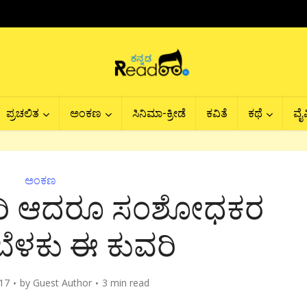
ಪ್ರಚಲಿತ
ಅಂಕಣ
ಸಿನಿಮಾ-ಕ್ರೀಡೆ
ಕವಿತೆ
ಕಥೆ
ವೈವ
ಅಂಕಣ
ೋರಿ ಆದರೂ ಸಂಶೋಧಕರ
ಬೆಳಕು ಈ ಕುವರಿ
17
by
Guest Author
3 min read