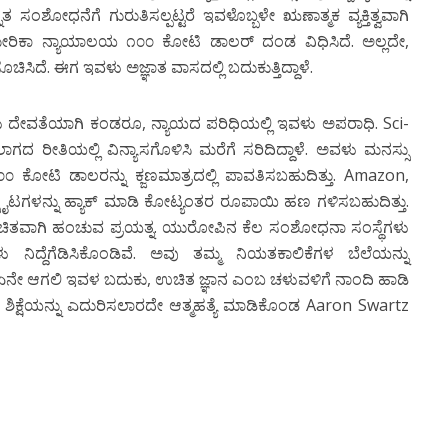
ುನ್ನತ ಸಂಶೋಧನೆಗೆ ಗುರುತಿಸಲ್ಪಟ್ಟರೆ ಇವಳೊಬ್ಬಳೇ ಋಣಾತ್ಮಕ ವ್ಯಕ್ತಿತ್ವವಾಗಿ
ಅಮೇರಿಕಾ ನ್ಯಾಯಾಲಯ ೧೦೦ ಕೋಟಿ ಡಾಲರ್ ದಂಡ ವಿಧಿಸಿದೆ. ಅಲ್ಲದೇ,
ಸಿದೆ. ಈಗ ಇವಳು ಅಜ್ಞಾತ ವಾಸದಲ್ಲಿ ಬದುಕುತ್ತಿದ್ದಾಳೆ.
ು ದೇವತೆಯಾಗಿ ಕಂಡರೂ, ನ್ಯಾಯದ ಪರಿಧಿಯಲ್ಲಿ ಇವಳು ಅಪರಾಧಿ. Sci-
 ರೀತಿಯಲ್ಲಿ ವಿನ್ಯಾಸಗೊಳಿಸಿ ಮರೆಗೆ ಸರಿದಿದ್ದಾಳೆ. ಅವಳು ಮನಸ್ಸು
ಂದ ೧೦೦ ಕೋಟಿ ಡಾಲರನ್ನು ಕ್ಜಣಮಾತ್ರದಲ್ಲಿ ಪಾವತಿಸಬಹುದಿತ್ತು. Amazon,
ಸೈಟಗಳನ್ನು ಹ್ಯಾಕ್ ಮಾಡಿ ಕೋಟ್ಯಂತರ ರೂಪಾಯಿ ಹಣ ಗಳಿಸಬಹುದಿತ್ತು.
ು ಉಚಿತವಾಗಿ ಹಂಚುವ ಪ್ರಯತ್ನ. ಯುರೋಪಿನ ಕೆಲ ಸಂಶೋಧನಾ ಸಂಸ್ಥೆಗಳು
ಳು ನಿದ್ದೆಗೆಡಿಸಿಕೊಂಡಿವೆ. ಅವು ತಮ್ಮ ನಿಯತಕಾಲಿಕೆಗಳ ಬೆಲೆಯನ್ನು
 ಏನೇ ಆಗಲಿ ಇವಳ ಬದುಕು, ಉಚಿತ ಜ್ಞಾನ ಎಂಬ ಚಳುವಳಿಗೆ ನಾಂದಿ ಹಾಡಿ
ಳ ಶಿಕ್ಷೆಯನ್ನು ಎದುರಿಸಲಾರದೇ ಆತ್ಮಹತ್ಯೆ ಮಾಡಿಕೊಂಡ Aaron Swartz