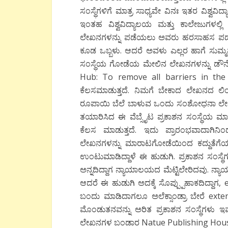
ಸಂಸ್ಥೆಗಳಿಗೆ ಮಾತ್ರ ಸಾಧ್ಯವೇ ವಿನಃ ಇತರ ವಿಶ್
ಇಂತಹ ವಿಶ್ವವಿದ್ಯಾಲಯ ಮತ್ತು ಕಾಲೇಜುಗ
ಲೇಖನಗಳನ್ನು ಪಡೆಯಲು ಅವರು ಹರಸಾಹಸ ಪಡಬೇಕ
ಕೂಡ ಒಬ್ಬಳು. ಆದರೆ ಅವಳು ಎಲ್ಲರ ಹಾಗೆ ಸುಮ್ಮನೆ ಕೂ
ಸಂಸ್ಥೆಯ ಗೋಡೆಯ ಮೇಲಿನ ಲೇಖನಗಳನ್ನು ಡೌನ್ಲ
Hub: To remove all barriers in the
ಕೆಲಸಮಾಡುತ್ತದೆ. ನಿಮಗೆ ಬೇಕಾದ ಲೇಖನದ ಲಿಂ
ರೂಪಾಯಿ ಬೆಲೆ ಬಾಳುವ ಒಂದು ಸಂಶೋಧನಾ ಲೇಖನ ನಿಮ
ತಯಾರಿಸಿದ ಈ ವೆಬ್ಸೈಟ ಪ್ರಕಾಶನ ಸಂಸ್ಥೆಯ ಮ
ಕೆಲಸ ಮಾಡುತ್ತದೆ. ಇದು ಪ್ರಾರಂಭವಾದಾಗಿನ
ಲೇಖನಗಳನ್ನು ಮಾರಾಟಗೋಡೆಯಿಂದ ಕದ್ದುತೆಗೆಯಲಾ
ಉಂಟುಮಾಡಿದ್ದಾಳೆ ಈ ಹುಡುಗಿ. ಪ್ರಕಾಶನ ಸಂಸ್ಥೆ
ಅನ್ನದಿದ್ದಾಗ ನ್ಯಾಯಾಲಯದ ಮೆಟ್ಟಿಲೇರಿದವು. ನ್
ಆದರೆ ಈ ಹುಡುಗಿ ಅದಕ್ಕೆ ಸೊಪ್ಪ್ಪುಹಾಕದಿದ್ದಾಗ, 
ಬಂದು ಮಾಡಿದಾಗಲೂ ಅಲೆಕ್ಸಾಂಡ್ರಾ ಬೇರೆ ext
ಮೊಂಡುತನವನ್ನು ಅರಿತ ಪ್ರಕಾಶನ ಸಂಸ್ಥೆಗಳು ಇವ
ಲೇಖನಗಳ ಬಂಡಾರ Natue Publishing House ೨೦೧೬ನ