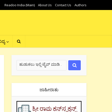
Readoo India (Main)
About Us
Contact Us
Authors
ಿಧ್ಯ
ಜಾಹೀರಾತು