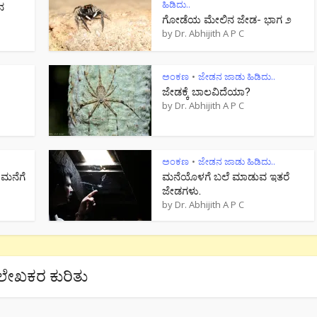
ಹಿಡಿದು..
ನ
ಗೋಡೆಯ ಮೇಲಿನ ಜೇಡ- ಭಾಗ ೨
by
Dr. Abhijith A P C
ಅಂಕಣ
ಜೇಡನ ಜಾಡು ಹಿಡಿದು..
•
ಜೇಡಕ್ಕೆ ಬಾಲವಿದೆಯಾ?
by
Dr. Abhijith A P C
ಅಂಕಣ
ಜೇಡನ ಜಾಡು ಹಿಡಿದು..
•
 ಮನೆಗೆ
ಮನೆಯೊಳಗೆ ಬಲೆ ಮಾಡುವ ಇತರೆ
ಜೇಡಗಳು.
by
Dr. Abhijith A P C
ಲೇಖಕರ ಕುರಿತು