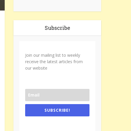
Subscribe
Join our mailing list to weekly
receive the latest articles from
our website
SUBSCRIBE!
One e-mail a week. We don't spam.
Don't forget to check the promotional
tab if you are using gmail.