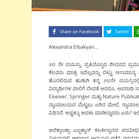
Share on Facebook
Twitter
Alexandra Elbakyan…
೨೮ ನೇ ವಯಸ್ಸು, ಪ್ರತಿಯೊಬ್ಬರ ಜೀವನದ ಪ್ರಮು
ಕೆಲವರು ಮಾತ್ರ ಇದೆಲ್ಲವನ್ನು ಬಿಟ್ಟು ಅಸಾಮಾನ್
ಹೊರಟಿರುವ ಹುಡುಗಿ ತನ್ನ ೨೮ನೇ ವಯಸ್ಸಿನಲ
ವಿದ್ಯಾರ್ಥಿಗಳ ಪಾಲಿಗೆ ದೇವತೆ ಆದರೂ, ಅಪರಾಧಿ ಸ್ಥಾನದ
Elseiver, Springer ಮತ್ತು Nature Public
ನ್ಯಾಯಾಲಯದ ಮೆಟ್ಟಲು ಏರಿದ ಮೇಲೆ, ನ್ಯಾಯ
ವಿಧಿಸಿದೆ. ಅಷ್ಟಕ್ಕೂ ಅವಳು ಮಾಡಿದ್ದಾದರು ಏನು? ಇಲ್
ಅಲೆಕ್ಸಾಂಡ್ರಾ ಏಲ್ಬಕ್ಯಾನ್ ಕಜಕೀಸ್ತಾನದ ಪದವೀ
ವಿಷಯದಲ್ಲಿ ಆಳವಾದ ಅಧ್ಯಯನ ನಡೆಸಿ ನರವ್ಯವಸ್