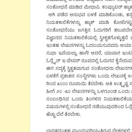
ಸಂಶೋಧನೆ ಮಾಡಿದ ಮೇಧಾವಿ. ಕಂಪ್ಯೂಟರ್ ಹ್ಯಾಕ್
ಆಗಿ ಪಡೆದ ಅನುಭವ ಬಳಕೆ ಮಾಡಿಕೊಂಡು, ತನ್ನ ವಿಶ
ನಿಯತಕಾಲಿಕೆಗಳನ್ನು ಹ್ಯಾಕ್ ಮಾಡಿ ಕೋಟಿಗಟ್ಟಲೆ
ಸಂಶೋಧನೆಯು ಜಗತ್ತಿನ ಓದುಗರಿಗೆ ತಲುಪಬೇ
ವಿಜ್ಞಾನದ ನಿಯತಕಾಲಿಕೆಯಲ್ಲಿ ಸ್ವೀಕೃತಗೊಳ್ಳುತ್ತ
ಇಂತಹ ಲೇಖನಗಳನ್ನು ಓದಬಯಸುವವರು ಆಯಾ ನಿಯತಕ
ಸುಧಾ ಇವೆಯಲ್ಲಾ, ಹಾಗೆ! ಆದರೆ, ಯಾವಾಗ ಇ
ಓನ್ಲೈನ್ ಇ-ಪೇಪರ್ ರೂಪದಲ್ಲಿ ಓದುಗರ ಕೈಸೇರುವಂ
ಈಗ ಸದ್ಯಕ್ಕೆ ಸ್ವಿಕೃತವಾಗುವ ಸಂಶೋಧನಾ ಲೇಖನಗಳೆಲ
ಬಳಕೆಗೆ ಪ್ರಕಾಶನ ಸಂಸ್ಥೆಗಗಳು ಒಂದು ಲೇಖನಕ್ಕೆ ೪
ರಿಂದ ೩೦೦೦ ರೂಪಾಯಿ ತೆರಬೇಕು. ಅತಿ ಉತ್ಕೃಷ್ಟ ಸಂ
ಹೀಗೆ ೨೦ -೩೦ ಲೇಖನಗಳನ್ನು ಒಳಗೂಂಡ ಒಂದು ಪೂರ
ಸಂಬಂಧಿಸಿದ ಒಂದು ತಿಂಗಳಿನ ನಿಯತಕಾಲಿಕೆಯ ಬೆ
ವಿಷಯಗಳಲ್ಲಿ ಸಂಶೋಧನೆ ನಡೆಯುವುದರಿಂದ ಓನ್ಲೈನ
ಹೆಚ್ಚು ಬೆಲೆ ತೆರಬೇಕು.
ಭಾರತದಂತಹ ಮುಂದುವರಿಯುತ್ತಿರುವ ದೇಶಗಳಲ್ಲಿ ಇ