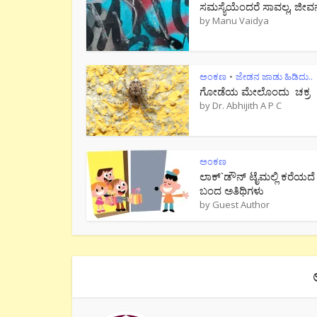
ಸಮಸ್ಯೆಯೆಂದರೆ ಸಾವಲ್ಲ, ಜೀವ
by
Manu Vaidya
ಅಂಕಣ
ಜೇಡನ ಜಾಡು ಹಿಡಿದು..
•
ಗೋಡೆಯ ಮೇಲೊಂದು ಚಕ್ರ
by
Dr. Abhijith A P C
ಅಂಕಣ
ಲಾಕ್`ಡೌನ್ ಟೈಮಲ್ಲಿ ಕರೆಯದೆ
ಬಂದ ಅತಿಥಿಗಳು
by
Guest Author