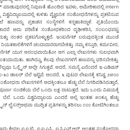
 ಮಾಡುವುದರಲ್ಲಿ ನಿಪುಣತೆ ಹೊಂದಿದ ಇವಳು, ಅಮೇರಿಕಾದಲ್ಲಿ intern
್ವವಿದ್ಯಾಲಯದಲ್ಲಿ ಕುಳಿತು ವೈಜ್ಞಾನಿಕ ಸಂಶೋಧನೆಗಳನ್ನು ಪ್ರಕಟಿಸುವ
 ಹಣವನ್ನು ಪ್ರಕಾಶನ ಸಂಸ್ಥೆಗಳಿಗೆ ಕನ್ನಹಾಕಿದ್ದಾಳೆ. ಪ್ರತಿಯೊಂದು
ಕಾದರೆ ಅದು ಪರಿಣಿತ ಸಂಶೋಧಕರಿಂದ ದೃಢೀಕರಿಸಿ, ಸಂಬಂಧಪಟ್ಟ
ದೆ ಮತ್ತು ನಂತರ ಪ್ರಕಟಗೊಳ್ಳುತ್ತದೆ. ಇಂಟರ್ನೆಟ್ ಬರುವುದಕ್ಕಿಂತ ಮುಂಚೆ
ಾಲಿಕೆಗಳಿಗೆ ಚಂದಾದಾರರಾಗಬೇಕಿತ್ತು. ನಮ್ಮ ಕಸ್ತೂರಿ, ಕರ್ಮವೀರ,
ಂಟರ್ನೆಟ್ ಯುಗ ಆರಂಭವಾಯಿತೋ ಆಗ ಎಲ್ಲಾ ಲೇಖನಗಳು ಸುಲಭವಾಗಿ
ತಯಾಯಿತು. ಹಾಗಿದ್ದೂ, ಕೆಲವು ಲೇಖನಗಳಿಗೆ ಹಣವನ್ನು ಭರಿಸಬೇಕಿತ್ತು.
್ಲವೂ ಓನ್ಲೈನ್ ಅಲ್ಲೇ ಸಿಗುತ್ತವೆ. ಆದರೆ, ಸಮಸ್ಯೆ ಏನೆಂದರೆ ಇ-ಎಡಿಷನ್
೦-೬೦ ಡಾಲರ್ ಬೆಲೆ ಇಟ್ಟಿವೆ. ಅಂದರೆ, ೬ ಪುಟದ ಲೇಖನಕ್ಕೆ ಕನಿಷ್ಟ ೨೫೦೦
ಶೋಧನಾ ಲೇಖನಗಳಿಗೆ ಅದಕ್ಕಿಂತಲೂ ಹೆಚ್ಚು ಬೆಲೆ ನಿಗದಿಪಡಿಸಿರುತ್ತಾರೆ,
್ಣ ಸಂಚಿಕೆಯ ಬೆಲೆ ಒಂದು ಲಕ್ಷ ದಾಟುತ್ತದೆ. ಇದು ಒಂದು ವಿಷಯಕ್ಕೆ
ಲೆ. ಒಂದು ವಿಶ್ವವಿದ್ಯಾಲಯ ಎಂದರೆ ಅಲ್ಲಿ ಇಂತಹ ೫೦ಕ್ಕೂ ಹೆಚ್ಚು
್ ಲೈಸನ್ಸ್ಅಥವಾ ಮುದ್ರಿತ ಪ್ರತಿಗಳನ್ನು ತರಿಸಲು ೧೦೦ ಕೋಟಿಗಿಂತಲೂ
ದು ಕೇವಲ ಐ.ಐ.ಟಿ., ಐ.ಐ.ಎಸ್ಸಿ., ಐ.ಸಿ.ಎಸ್.ಆರ್. ಅಂತಹ ಸಂಶೋಧನಾ