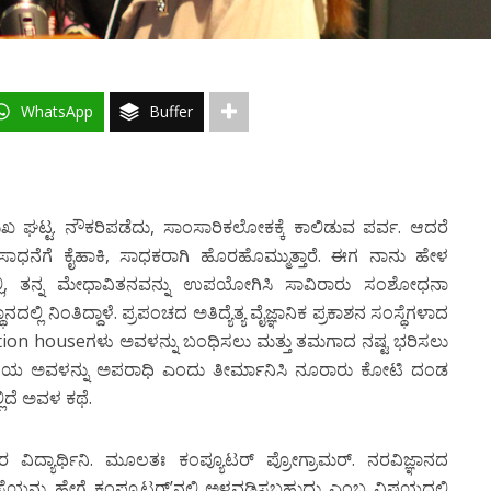
WhatsApp
Buffer
ಖ ಘಟ್ಟ. ನೌಕರಿಪಡೆದು, ಸಾಂಸಾರಿಕಲೋಕಕ್ಕೆ ಕಾಲಿಡುವ ಪರ್ವ. ಆದರೆ
ಯ ಸಾಧನೆಗೆ ಕೈಹಾಕಿ, ಸಾಧಕರಾಗಿ ಹೊರಹೊಮ್ಮುತ್ತಾರೆ. ಈಗ ನಾನು ಹೇಳ
್ಲಿ, ತನ್ನ ಮೇಧಾವಿತನವನ್ನು ಉಪಯೋಗಿಸಿ ಸಾವಿರಾರು ಸಂಶೋಧನಾ
ಲ್ಲಿ ನಿಂತಿದ್ದಾಳೆ. ಪ್ರಪಂಚದ ಅತಿದ್ಯೆತ್ಯ ವೈಜ್ಞಾನಿಕ ಪ್ರಕಾಶನ ಸಂಸ್ಥೆಗಳಾದ
ation houseಗಳು ಅವಳನ್ನು ಬಂಧಿಸಲು ಮತ್ತು ತಮಗಾದ ನಷ್ಟ ಭರಿಸಲು
ಾಲಯ ಅವಳನ್ನು ಅಪರಾಧಿ ಎಂದು ತೀರ್ಮಾನಿಸಿ ನೂರಾರು ಕೋಟಿ ದಂಡ
ಲಿದೆ ಅವಳ ಕಥೆ.
ಧರ ವಿದ್ಯಾರ್ಥಿನಿ. ಮೂಲತಃ ಕಂಪ್ಯೂಟರ್ ಪ್ರೋಗ್ರಾಮರ್. ನರವಿಜ್ಞಾನದ
ಥೆಯನ್ನು ಹೇಗೆ ಕಂಪ್ಯೂಟರ್’ನಲ್ಲಿ ಅಳವಡಿಸಬಹುದು ಎಂಬ ವಿಷಯದಲ್ಲಿ