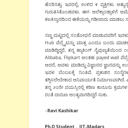
ಹೆಸರಿಸಿತ್ತು. ಇವರಲ್ಲಿ, ಉಳಿದ ೯ ವ್ಯಕ್ತಿಗಳು ಅತ್ಯ
ಗುರುತಿಸಿಕೊಂಡವಳು. ಈಗ ಅಲೆಕ್ಸಾಂಡ್ರಾಳಿಗೆ 
ಕಜಕಿಸ್ತಾನದಿಂದ ಈಕೆಯನ್ನು ಗಡೀಪಾರು ಮಾಡಲು ಸೂಚಿ
ಸಣ್ಣ ಮಟ್ಟದಲ್ಲಿ ಸಂಶೋಧನೆ ಮಾಡುವವರಿಗೆ ಇವಳ
Hub ವೆಬ್ಸೈಟನ್ನು ಮಾತ್ರ ಎಂದೂ ಬಂದು ಮಾಡಲಾಗದ
ಮಾಡಿದ್ದಿದ್ದರೆ, ತನ್ನ ಹ್ಯಾಕಿಂಗ್ ನೈಪುಣ್ಯತೆಯಿ
Alibaba, Flipkart ಅಂತಹ payed wall ವೆಬ್
ಆದರೆ, ಅವಳು ಮಾಡಿದ್ದು ವಿಜ್ಞಾನದ ಜ್ಞಾನವನ್ನ
ಇವಳ ಬೆಂಬಲಕ್ಕೆ ನಿಂತಿವೆ. ಪ್ರಕಾಶನ ಸಂಸ್ಥೆಗ
ತಗ್ಗಿಸಲೇಬೇಕಾದ ಅನಿವಾರ್ಯತೆ ನಿರ್ಮಾಣವಾಗಿದೆ.
ತನ್ನ ೨೦ನೇ ವಯಸ್ಸಿನಲ್ಲಿ ಕಠಿಣ ಕಾನೂನು ಕ್ರಮಗ
ರಂತೆ ದಾರುಣ ಅಂತ್ಯವಾಗದಿದ್ದರೆ ಸಾಕು.
–
Ravi Kashikar
Ph.D Student , IIT-Madars