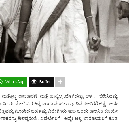
WhatsApp
Buffer
ತ್ತೊಬ್ಬ ರಾಜಕಾರಣಿ ಮತ್ತೆ ಹುಟ್ಟಿಲ್ಲ .ಬೊಗೆದಷ್ಟು ಆಳ . ಬಿಡಿಸಿದಷ್ಟು
ಿ ಭೂಮಿಯ ಮೇಲೆ ಬದುಕಿದ್ದ ಎಂದು ನಂಬಲು ಇಂದಿನ ಪೀಳಿಗೆಗೆ ಕಷ್ಟ . ಅದೇ
ತ್ರವನ್ನು ನೋಡಿದ ಬಹಳಷ್ಟು ವಿದೇಶಿಗರು ಇದು ಒಂದು ಕಾಲ್ಪನಿಕ ಕಥೆಯೇ
ಕರನ್ನು ಕೇಳಿದ್ದರಂತೆ . ವಿದೇಶಿಗರಿಗೆ ಅಷ್ಟೇ ಅಲ್ಲ ಭಾರತೀಯರಿಗೆ ಕೂಡ