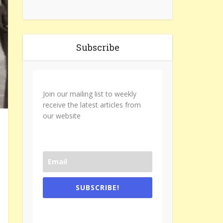
Subscribe
Join our mailing list to weekly
receive the latest articles from
our website
SUBSCRIBE!
One e-mail a week. We don't spam.
Don't forget to check the promotional
tab if you are using gmail.