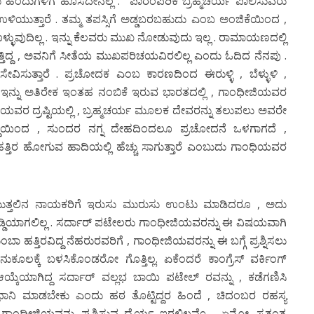
 ಹಿಂದುಗಳಿಗೆ ಹೊಸದೇನಲ್ಲ . ಪಾರಂಪರಿಕ ಬ್ರಹ್ಮಚರ್ಯ ಪಾಲಿಸುವರು
ಳಿಯುತ್ತಾರೆ . ತಮ್ಮ ತಪಸ್ಸಿಗೆ ಅಡ್ಡಬರಬಹುದು ಎಂಬ ಅಂಜಿಕೆಯಿಂದ ,
ಕೊಳ್ಳುವುದಿಲ್ಲ . ಇನ್ನು ಕೆಲವರು ಮುಖ ನೋಡುವುದು ಇಲ್ಲ . ರಾಮಾಯಣದಲ್ಲಿ
ತ್ತಿದ್ದ , ಅವನಿಗೆ ಸೀತೆಯ ಮುಖಪರಿಚಯವಿರಲಿಲ್ಲ ಎಂದು ಓದಿದ ನೆನಪು .
ಸೇವಿಸುತ್ತಾರೆ . ಪ್ರಚೋದಕ ಎಂಬ ಕಾರಣದಿಂದ ಈರುಳ್ಳಿ , ಬೆಳ್ಳುಳಿ ,
 . ಇನ್ನು ಅತಿರೇಕ ಇಂತಹ ನಂಬಿಕೆ ಇರುವ ಭಾರತದಲ್ಲಿ , ಗಾಂಧೀಜಿಯವರ
ಜಿಯವರ ದ್ರಷ್ಟಿಯಲ್ಲಿ , ಬ್ರಹ್ಮಚರ್ಯ ಮೂಲಕ ದೇವರನ್ನು ತಲುಪಲು ಅವರೇ
ಧಿಯಿಂದ , ಸುಂದರ ನಗ್ನ ದೇಹದಿಂದಲೂ ಪ್ರಚೋದನೆ ಒಳಗಾಗದೆ ,
ತ್ತಿರ ಹೋಗುವ ಹಾದಿಯಲ್ಲಿ ಹೆಚ್ಚು ಸಾಗುತ್ತಾರೆ ಎಂಬುದು ಗಾಂಧಿಯವರ
ತ್ತಲಿನ ನಾಯಕರಿಗೆ ಇರುಸು ಮುರುಸು ಉಂಟು ಮಾಡಿದರೂ , ಅದು
ಅಡ್ಡಿಯಾಗಲಿಲ್ಲ . ಸರ್ದಾರ್ ಪಟೇಲರು ಗಾಂಧೀಜಿಯವರನ್ನು ಈ ವಿಷಯವಾಗಿ
ಾ ಹತ್ತಿರವಿದ್ದ ನೆಹರುರವರಿಗೆ , ಗಾಂಧೀಜಿಯವರನ್ನು ಈ ಬಗ್ಗೆ ಪ್ರಶ್ನಿಸಲು
ಕೂಲಕ್ಕೆ ಬಳಸಿಕೊಂಡರೋ ಗೊತ್ತಿಲ್ಲ. ಏಕೆಂದರೆ ಕಾಂಗ್ರೆಸ್ ವರ್ಕಿಂಗ್
್ಕೆಯಾಗಿದ್ದ ಸರ್ದಾರ್ ವಲ್ಲಭ ಬಾಯಿ ಪಟೇಲ್ ರವನ್ನು , ಕಡೆಗಣಿಸಿ
ರಧಾನಿ ಮಾಡಬೇಕು ಎಂದು ಹಠ ತೊಟ್ಟಿದ್ದರ ಹಿಂದೆ , ಚಿದಂಬರ ರಹಸ್ಯ
 ಗಾಂಧೀಜಿಯವನ್ನು ಪ್ರಶ್ನಿಸುವ ಧೈರ್ಯ ಇರಲಿಲ್ಲವೊ , ಏನೋ .ಸ್ವತಂತ್ರ