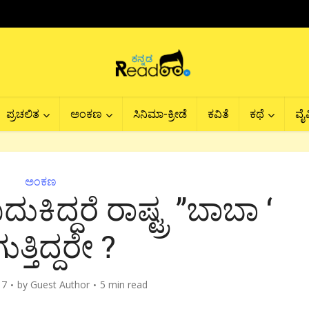
ಪ್ರಚಲಿತ
ಅಂಕಣ
ಸಿನಿಮಾ-ಕ್ರೀಡೆ
ಕವಿತೆ
ಕಥೆ
ವೈವ
ಅಂಕಣ
ಿದ್ದರೆ ರಾಷ್ಟ್ರ ”ಬಾಬಾ ‘
ತ್ತಿದ್ದರೇ ?
17
by
Guest Author
5 min read