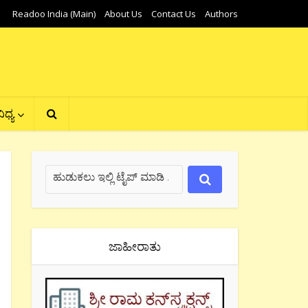
Readoo India (Main)
About Us
Contact Us
Authors
ಿಧ್ಯ
ಜಾಹೀರಾತು