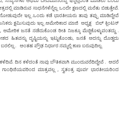
, ಸನ್ಯಾಸಿಗಳು ಅಥವಾ ದೇವಮಾನರನ್ನು ಇನ್ನಿಲ್ಲದಂತೆ ಮಾಡಲು ಒಂದು
ಲ್ಲಿ ಮಾಡಿರುವ ಸಾಧನೆಗಳೆನ್ನೆಲ್ಲ ಒಂದೇ ಕ್ಷಣದಲ್ಲಿ ಮರೆತು ಬಿಡುತ್ತೇವೆ.
 ನೋಡುವುದೇ ಇಲ್ಲ .ಒಂದು ಕಡೆ ಭಾರತೀಯರು ತಾವು ತಪ್ಪು ಮಾಡಿದ್ದೇವೆ
ವಜನಿಕರು ಕ್ಷಮಿಸುವುದು ಇಲ್ಲ .ಅಮೇರಿಕಾದ ಮಾಜಿ ಅಧ್ಯಕ್ಷ ಬಿಲ್ ಕ್ಲಿಂಟನ್
, ಅಮೇರಿಕ ಜನತೆ ನಡೆದುಕೊಂಡ ರೀತಿ ನಿಜಕ್ಕೂ ಮೆಚ್ಚಿಕೊಳ್ಳುವಂತದ್ದು .
 ದೇಶದ ಹಿತವನ್ನು ದೃಷ್ಟಿಯನ್ನು ಇಟ್ಟುಕೊಂಡು, ಜನತೆ ಅದನ್ನು ದೊಡ್ಡದು
ಬರಲಿಲ್ಲ . ಅಂತಹ ಪ್ರೌಢ ನಿರ್ಧಾರ ನಮ್ಮಲ್ಲಿ ಕಾಣ ಬರುವುದಿಲ್ಲ.
ವೆ. ದಿನ ಕಳೆದಂತೆ ನಾವು ಬೌತಿಕವಾಗಿ ಮುಂದುವರೆದಿದ್ದೇವೆ . ಆದರೆ
ನಲ್ಲಿ ಗಾಂಧಿಜಿಯವರಿಂದ ಮಾತ್ರವಲ್ಲ , ಸ್ವತಂತ್ರ ಪೂರ್ವ ಭಾರತೀಯರಿಂದ