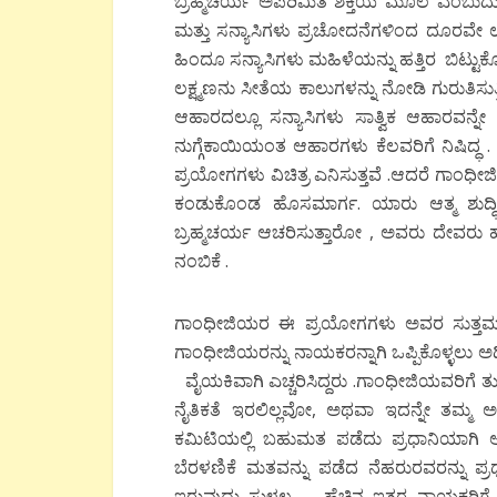
ಬ್ರಹ್ಮಚರ್ಯ ಅಪರಿಮಿತ ಶಕ್ತಿಯ ಮೂಲ ಎಂಬುದು
ಮತ್ತು ಸನ್ಯಾಸಿಗಳು ಪ್ರಚೋದನೆಗಳಿಂದ ದೂರವೇ ಉ
ಹಿಂದೂ ಸನ್ಯಾಸಿಗಳು ಮಹಿಳೆಯನ್ನು ಹತ್ತಿರ ಬಿಟ್ಟು
ಲಕ್ಷ್ಮಣನು ಸೀತೆಯ ಕಾಲುಗಳನ್ನು ನೋಡಿ ಗುರುತಿಸು
ಆಹಾರದಲ್ಲೂ ಸನ್ಯಾಸಿಗಳು ಸಾತ್ವಿಕ ಆಹಾರವನ್ನೇ 
ನುಗ್ಗೆಕಾಯಿಯಂತ ಆಹಾರಗಳು ಕೆಲವರಿಗೆ ನಿಷಿದ್ಧ
ಪ್ರಯೋಗಗಳು ವಿಚಿತ್ರ ಎನಿಸುತ್ತವೆ .ಆದರೆ ಗಾಂಧೀ
ಕಂಡುಕೊಂಡ ಹೊಸಮಾರ್ಗ. ಯಾರು ಆತ್ಮ ಶುದ್
ಬ್ರಹ್ಮಚರ್ಯ ಆಚರಿಸುತ್ತಾರೋ , ಅವರು ದೇವರು ಹ
ನಂಬಿಕೆ .
ಗಾಂಧೀಜಿಯರ ಈ ಪ್ರಯೋಗಗಳು ಅವರ ಸುತ್ತಮು
ಗಾಂಧೀಜಿಯರನ್ನು ನಾಯಕರನ್ನಾಗಿ ಒಪ್ಪಿಕೊಳ್ಳಲು 
ವೈಯಕಿವಾಗಿ ಎಚ್ಚರಿಸಿದ್ದರು .ಗಾಂಧೀಜಿಯವರಿಗೆ ತುಂಬ
ನೈತಿಕತೆ ಇರಲಿಲ್ಲವೋ, ಅಥವಾ ಇದನ್ನೇ ತಮ್ಮ ಅನು
ಕಮಿಟಿಯಲ್ಲಿ ಬಹುಮತ ಪಡೆದು ಪ್ರಧಾನಿಯಾಗಿ ಆಯ
ಬೆರಳಣಿಕೆ ಮತವನ್ನು ಪಡೆದ ನೆಹರುರವರನ್ನು ಪ್
ಇರುವುದು ಸುಳ್ಳಲ್ಲ . ಹೆಚ್ಚಿನ ಇತರ ನಾಯಕರಿಗೆ