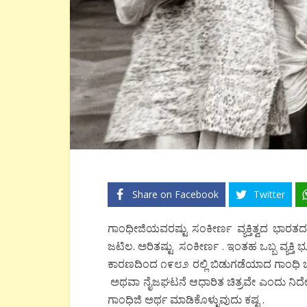
Share on Facebook
Twitter
ಗಾಂಧೀಜಿಯವರಷ್ಟು ಸಂಕೀರ್ಣ ವ್ಯಕ್ತಿತ್ವದ ಭಾರತದ ಮ
ಜಟಿಲ. ಅರಿತಷ್ಟು ಸಂಕೀರ್ಣ . ಇಂತಹ ಒಬ್ಬ ವ್ಯಕ್ತ
ಕಾರಣದಿಂದ ೧೯೮೨ ರಲ್ಲಿ ಬಿಡುಗಡೆಯಾದ ಗಾಂಧಿ ಚಿ
ಅಥವಾ ನೈಜಘಟನೆ ಆಧಾರಿತ ಚಿತ್ರವೇ ಎಂದು ನಿರ್ದೇಶ
ಗಾಂಧಿಜಿ ಅರ್ಥ ಮಾಡಿಕೊಳ್ಳುವುದು ಕಷ್ಟ .