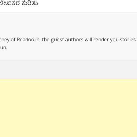
ಲೇಖಕರ ಕುರಿತು
rney of Readoo.in, the guest authors will render you stories
un.