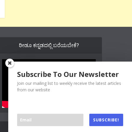
ರೀಡೂ ಕನ್ನಡದಲ್ಲಿ ಬರೆಯಬೇಕೆ?
Subscribe To Our Newsletter
Join our mailing list to weekly receive the latest articles
from our website
SUBSCRIBE!
Readoo India (Main)
About Us
Contact Us
Authors