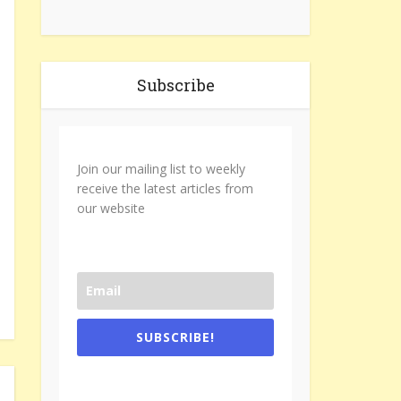
Subscribe
Join our mailing list to weekly
receive the latest articles from
our website
SUBSCRIBE!
One e-mail a week. We don't spam.
Don't forget to check the promotional
tab if you are using gmail.