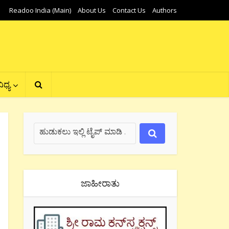
Readoo India (Main)
About Us
Contact Us
Authors
ಿಧ್ಯ
ಜಾಹೀರಾತು