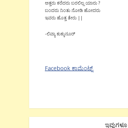
ಅತ್ತರು ಕರೆದರು ಬರಲಿಲ್ಲ ಯಾರು ?
ಬಂದರು ನಿಂತು ನೋಡಿ ಹೋದರು
ಇವರು ಹೊತ್ತ ತೇರು ||
-ಲಿವ್ಯಾ ಕುಕ್ಕುನೂರ್
Facebook ಕಾಮೆಂಟ್ಸ್
ಇವುಗಳೂ 