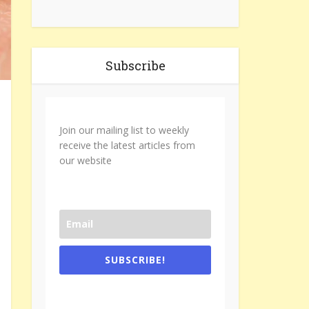
Subscribe
Join our mailing list to weekly
receive the latest articles from
our website
SUBSCRIBE!
One e-mail a week. We don't spam.
Don't forget to check the promotional
tab if you are using gmail.