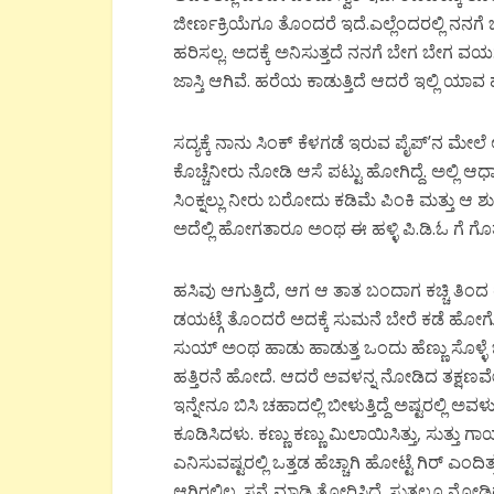
ಜೀರ್ಣಕ್ರಿಯೆಗೂ
ತೊಂದರೆ
ಇದೆ
.
ಎಲ್ಲೆಂದರಲ್ಲಿ
ನನಗೆ
ಹರಿಸಲ್ಲ
.
ಅದಕ್ಕೆ
ಅನಿಸುತ್ತದೆ
ನನಗೆ
ಬೇಗ
ಬೇಗ
ವಯಸ್
ಜಾಸ್ತಿ
ಆಗಿವೆ
.
ಹರೆಯ
ಕಾಡುತ್ತಿದೆ
ಆದರೆ
ಇಲ್ಲಿ
ಯಾವ
ಸದ್ಯಕ್ಕೆ
ನಾನು
ಸಿಂಕ್
ಕೆಳಗಡೆ
ಇರುವ
ಪೈಪ್
’
ನ
ಮೇಲೆ
ಕೊಚ್ಚೆನೀರು
ನೋಡಿ
ಆಸೆ
ಪಟ್ಟು
ಹೋಗಿದ್ದೆ
.
ಅಲ್ಲಿ
ಆಧ
ಸಿಂಕ್ನಲ್ಲು
ನೀರು
ಬರೋದು
ಕಡಿಮೆ
ಪಿಂಕಿ
ಮತ್ತು
ಆ
ಶ
ಅದೆಲ್ಲಿ
ಹೋಗತಾರೂ
ಅಂಥ
ಈ
ಹಳ್ಳಿ
ಪಿ
.
ಡಿ
.
ಓ
ಗೆ
ಗೊತ
ಹಸಿವು
ಆಗುತ್ತಿದೆ
,
ಆಗ
ಆ
ತಾತ
ಬಂದಾಗ
ಕಚ್ಚಿ
ತಿಂದ
ಡಯಟ್ಗೆ
ತೊಂದರೆ
ಅದಕ್ಕೆ
ಸುಮನೆ
ಬೇರೆ
ಕಡೆ
ಹೋ
ಸುಯ್
ಅಂಥ
ಹಾಡು
ಹಾಡುತ್ತ
ಒಂದು
ಹೆಣ್ಣು
ಸೊಳ್ಳೆ
ಹತ್ತಿರನೆ
ಹೋದೆ
.
ಆದರೆ
ಅವಳನ್ನ
ನೋಡಿದ
ತಕ್ಷಣವ
ಇನ್ನೇನೂ
ಬಿಸಿ
ಚಹಾದಲ್ಲಿ
ಬೀಳುತ್ತಿದ್ದೆ
ಅಷ್ಟರಲ್ಲಿ
ಅವಳ
ಕೂಡಿಸಿದಳು
.
ಕಣ್ಣು
ಕಣ್ಣು
ಮಿಲಾಯಿಸಿತ್ತು
,
ಸುತ್ತು
ಗಾ
ಎನಿಸುವಷ್ಟರಲ್ಲಿ
ಒತ್ತಡ
ಹೆಚ್ಚಾಗಿ
ಹೋಟ್ಟೆ
ಗಿರ್
ಎಂದಿತ್
ಆಗಿರಲಿಲ್ಲ
.
ಸನ್ನೆ
ಮಾಡಿ
ತೋರಿಸಿದೆ
.
ಸುತ್ತಲೂ
ನೋಡಿ