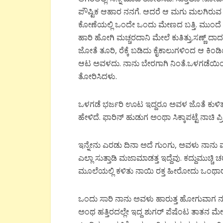
ಪೌಷ್ಟಿಕ
ಆಹಾರ
ನನಗೆ
.
ಆದರೆ
ಆ
ಮಗು
ಮಲಗಿರುವ
ಕೋಣೆಯಲ್ಲಿ
ಒಂದೇ
ಒಂದು
ಮೇಣದ
ಬತ್ತಿ
.
ಮುಂದೆ
ಹಾರಿ
ಹೋಗಿ
ಮಚ್ಚರದಾನಿ
ಮೇಲೆ
ಕುತಿತ್ತು
,
ಸಣ್ಣ್
ದಾದ
ಜೋತೆ
ತೂರಿ
,
ರೆಕ್ಕೆ
ಬಡಿದು
ಕೈಕಾಲುಗಳಿಂದ
ಆ
ಕಿಂಡ
ಆಟ
ಅವಳದು
.
ನಾನು
ಬೇರಗಾಗಿ
ನಿಂತೆ
.
ಒಳಗಡೆಯಿಂ
ತೋರಿಸಿದಳು
.
ಒಳಗಡೆ
ಭರ್ಜರಿ
ಊಟ
ಇದ್ದರೂ
ಅವಳ ಜೊತೆ
ಕುಳಿ
ಹೇಳಿದೆ
.
ಫಾರಿನ್
ಹುಡುಗ
ಅಂಥಾ
ಸಿಕ್ಕಾಪಟ್ಟೆ
ನಾಚಿ
ಪ್
ಇನ್ನೇನು
ಎರಡು
ದಿನಾ
ಅದೆ
ಗುಂಗು
,
ಅವಳು
ನಾನು
ಮ
ಎಲ್ಲಾ
ಸುತ್ತಾಡಿ
ಮಜಾಮಾಡತ್ತ
ಇದ್ದೆವು
.
ಕದ್ದುಮುಚ್ಚಿ
ಚ
ಮೂಲೆಯಲ್ಲಿ
ಕಳಿತು
ನಾಯಿ
ರಕ್ತ
ಹೀರೋದು
ಒಂಥಾ
ಒಂದು
ಸಾರಿ
ನಾನು
ಅವಳು
ಹಾರುತ್ತ
ಹೋಗುವಾಗ
ನ
ಅಂಥ
ಹತ್ತಿರದಲ್ಲೇ
ಇದ್ದ
ಶುಗರ್
ಪೆಷೆಂಟ
ತಾತನ
ಮೇ