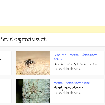
ನಿಮಗೆ ಇಷ್ಟವಾಗಬಹುದು
Featured
ಅಂಕಣ
ಜೇಡನ ಜಾಡು
•
•
ಹಿಡಿದು..
ನ
ಗೋಡೆಯ ಮೇಲಿನ ಜೇಡ- ಭಾಗ ೨
by
Dr. Abhijith A P C
ಅಂಕಣ
ಜೇಡನ ಜಾಡು ಹಿಡಿದು..
•
ಜೇಡಕ್ಕೆ ಬಾಲವಿದೆಯಾ?
by
Dr. Abhijith A P C