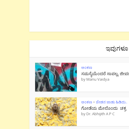
ಇವುಗಳೂ 
ಅಂಕಣ
ಸಮಸ್ಯೆಯೆಂದರೆ ಸಾವಲ್ಲ, ಜೀವ
by
Manu Vaidya
ಅಂಕಣ
ಜೇಡನ ಜಾಡು ಹಿಡಿದು..
•
ಗೋಡೆಯ ಮೇಲೊಂದು ಚಕ್ರ
by
Dr. Abhijith A P C