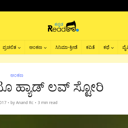
ಪ್ರಚಲಿತ
ಅಂಕಣ
ಸಿನಿಮಾ-ಕ್ರೀಡೆ
ಕವಿತೆ
ಕಥೆ
ವೈವ
ಅಂಕಣ
ಟೂ ಹ್ಯಾಡ್ ಲವ್ ಸ್ಟೋರಿ
2017
by
Anand Rc
3 min read