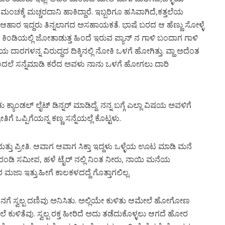
ಮಂಚಕ್ಕೆ
ಮಚ್ಚರದಾನಿ
ಹಾಕಿದ್ದಾರೆ
.
ಇಬ್ಬರಿಗೂ
ಹಸಿವಾಗಿದೆ
,
ಕತ್ತಲೆಯ
ಆಹಾರ
ಇದ್ದರು
ತಿನ್ನಲಾಗದ
ಅಸಹಾಯಕತೆ
.
ಭಾಷೆ
ಬರದ
ಆ
ಹೆಣ್ಣು
ಸೋಳ್ಳೆ
ಕಿಂಡಿಯಲ್ಲಿ
ಜೋತಾಡುತ್ತ
ಹಿಂದೆ
ಇರುವ
ಪ್ಯಾನ್
ನ
ಗಾಳಿ
ಬಂದಾಗ
ಗಾಳಿ
ಿಯ
ದಾರಗಳನ್ನ
ವಿರುದ್ಧದ
ದಿಕ್ಕಿನಲ್ಲಿ
ನೋಕಿ
ಒಳಗೆ
ಹೋಗಿತ್ತು
.
ವ್ಹಾ
ಅದೆಂತ
ದಲೆ
ಸನ್ನೆಮಾಡಿ
ಕರೆದ
ಅವಳು
ನಾನು
ಒಳಗೆ
ಹೋಗಲು
ದಾರಿ
ತು
ಕ್ಯಾಂಡಲ್
ಲೈಟ್
ಡಿನ್ನರ್
ಮಾಡಿದ್ದೆ
.
ನನ್ನ
ಬಗ್ಗೆ
ಎಲ್ಲಾ
ವಿಷಯ
ಅವಳಿಗೆ
ರೀತಿಗೆ
ಒಪ್ಪಿಗೆಯನ್ನ
ಕಣ್ಣ
ಸನ್ನೆಯಲ್ಲೆ
ಕೊಟ್ಟಳು
.
ತ್ತು
ಪ್ರೀತಿ
.
ಆವಾಗ
ಆವಾಗ
ಸಿಕ್ತಾ
ಇದ್ದಳು
ಒಳ್ಳೆಯ
ಊಟ
ಮಾಡಿ
ಮನೆ
ರಂಡಿ
ಸಮೀಪ
,
ಹಳೆ
ಟೈರ್
ನಲ್ಲಿ
ನಿಂತ
ನೀರು
,
ನಾಯಿ
ಮನೆಯ
ರ
ಮಜಾ
ಇತ್ತು
.
ಹೀಗೆ
ಕಾಲಕಳದದ್ದೆ
ಗೊತ್ತಾಗಲಿಲ್ಲ
.
ನಗೆ
ಸ್ವಲ್ಪ
ದಣಿವು
ಅನಿಸಿತು
.
ಅಲ್ಲಿಯೇ
ಕುಳಿತು
ಆಮೇಲೆ
ಹೋಗೋಣ
ಲೆ
ಕುಳಿತೆವು
.
ಸ್ವಲ್ಪ
ರಕ್ತ
ಹೀರಿದೆ
ಅದು
ತಡೆದುಕೊಳ್ಳಲು
ಆಗದೆ
ಹೋರ