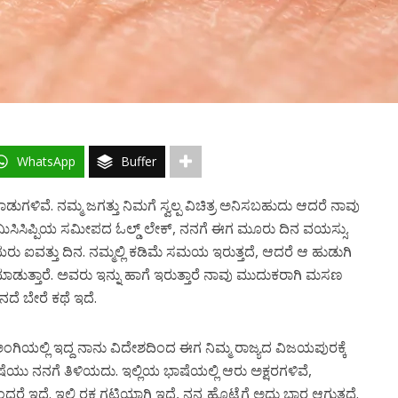
WhatsApp
Buffer
ಪಾಡುಗಳಿವೆ
.
ನಮ್ಮ
ಜಗತ್ತು
ನಿಮಗೆ
ಸ್ವಲ್ಪ
ವಿಚಿತ್ರ
ಅನಿಸಬಹುದು
ಆದರೆ
ನಾವು
ಮಿಸಿಸಿಪ್ಪಿಯ
ಸಮೀಪದ
ಓಲ್ಡ್
ಲೇಕ್
,
ನನಗೆ
ಈಗ
ಮೂರು
ದಿನ
ವಯಸ್ಸು
.
ಯರು
ಐವತ್ತು
ದಿನ
.
ನಮ್ಮಲ್ಲಿ
ಕಡಿಮೆ
ಸಮಯ
ಇರುತ್ತದೆ
,
ಆದರೆ
ಆ
ಹುಡುಗಿ
ಾಡುತ್ತಾರೆ
.
ಅವರು
ಇನ್ನು ಹಾಗೆ
ಇರುತ್ತಾರೆ
ನಾವು
ಮುದುಕರಾಗಿ
ಮಸಣ
ನದೆ
ಬೇರೆ
ಕಥೆ
ಇದೆ
.
ಂಗಿಯಲ್ಲಿ
ಇದ್ದ
ನಾನು
ವಿದೇಶದಿಂದ
ಈಗ
ನಿಮ್ಮ
ರಾಜ್ಯದ
ವಿಜಯಪುರಕ್ಕೆ
ಷೆಯು
ನನಗೆ
ತಿಳಿಯದು
.
ಇಲ್ಲಿಯ
ಭಾಷೆಯಲ್ಲಿ
ಆರು
ಅಕ್ಷರಗಳಿವೆ
,
ಂದರೆ
ಇದೆ
.
ಇಲ್ಲಿ
ರಕ್ತ
ಗಟ್ಟಿಯಾಗಿ
ಇದೆ
,
ನನ್ನ
ಹೊಟ್ಟೆಗೆ
ಅದು
ಭಾರ
ಆಗುತ್ತದೆ
.