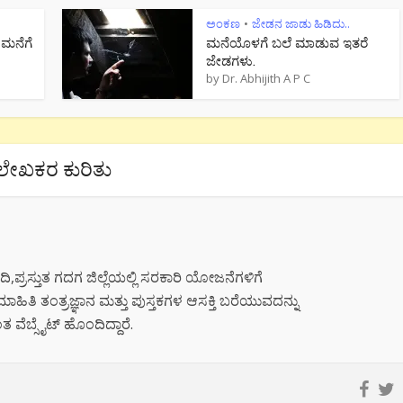
ಅಂಕಣ
ಜೇಡನ ಜಾಡು ಹಿಡಿದು..
•
 ಮನೆಗೆ
ಮನೆಯೊಳಗೆ ಬಲೆ ಮಾಡುವ ಇತರೆ
ಜೇಡಗಳು.
by
Dr. Abhijith A P C
ಲೇಖಕರ ಕುರಿತು
,ಪ್ರಸ್ತುತ ಗದಗ ಜಿಲ್ಲೆಯಲ್ಲಿ ಸರಕಾರಿ ಯೋಜನೆಗಳಿಗೆ
ಾಹಿತಿ ತಂತ್ರಜ್ಞಾನ ಮತ್ತು ಪುಸ್ತಕಗಳ ಆಸಕ್ತಿ ಬರೆಯುವದನ್ನು
ತ ವೆಬ್ಸೈಟ್ ಹೊಂದಿದ್ದಾರೆ.