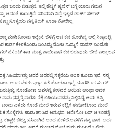
ಒತ್ತಡ
ಬಂದು
ಬಿಡುತ್ತದೆ
,
ಇಲ್ಲಿ
ಹೆಚ್ಚಿಗೆ
ಹೈಜಿನ್
ಬಗ್ಗೆ
ಯಾರು
ಗಮನ
ಸು
ಆದಂತೆ
ಕಾಣುತ್ತಿದೆ
.
ಸರಿಯಾಗಿ
ನಿದ್ರೆ
ಇಲ್ಲದೆ
ಡಾರ್ಕ್
ಸರ್ಕಲ್
ಹೆಣ್ಣು
ಸೊಳ್ಳೆಯು
ನನ್ನ
ತಿರುಗಿ
ಕೂಡಾ
ನೋಡಿಲ್ಲ
.
ಅಡ್ಡ
ಮಾಡಿಕೊಂಡು
ಇದ್ದೇನೆ
.
ಬೆಳಿಗ್ಗೆ
ಆಚೆ
ಕಡೆ
ಹೋಗಿದ್ದೆ
.
ಅಲ್ಲಿ
ಸಿಕ್ಕಾಪಟ್ಟೆ
ಾರ
ಕಾರ್ಡ
ಕೇಳಿಕೊಂಡು
ನಿಂತಿದ್ದು
ನೋಡಿ
ಸುಮ್ಮನೆ
ವಾಪಸ್
ಬಂದೆ
.
ಈ
ುಗರ್
ಪೆಸೆಂಟ್
ತಾತ
ಮಾತ್ರ
ಪಾಯಿಖಾನೆ
ಕಡೆ
ಬರುವುದು
.
ಬೇರೆ
ಎಲ್ಲಾ
ಜನ
್ತು
.
ರಕ್ತ
ಸಿಹಿಯಾಗಿತ್ತು
ಆದರೆ
ಅದರಲ್ಲಿ
ಸಕ್ಕರೆಯ
ಅಂಶ
ತುಂಬಾ
ಇದೆ
.
ನನ್ನ
ಗೋಣ
ಅಂಥ
ಬೆಳಕು
ಇಲ್ಲದ
ಕಡೆ
ಹೋಗತಾ
ಇದ್ದೆ
.
ದೂರದಿಂದ
ಸುಯ್
ಬರುತ್ತಿತ್ತು
.
ನೋಡೋಣ
ಅವಳನ್ನೆ
ಕೇಳಿದರೆ
ಆಯಿತು
ಅಂಥಾ
ಅವಳ
ೇ
ನಾನು
ನನ್ನನ್ನೆ
ಮರೆತು
ರೆಕ್ಕೆ
ಬಡಿಯುವದನ್ನು
ನಿಲ್ಲಿಸಿದ್ದೆ
.
ಆಯ
ತಪ್ಪಿ
ು
ಬಂದು
ಎಳೆದು
ಗೋಡೆ
ಮೇಲೆ
ಇರುವ
ಕಟ್ಟಿಗೆ
ಈಪೋಟೋದ
ಮೇಲೆ
ಯಕ
ಸೊಳ್ಳೆಗಳು
ಹಾಡು
ಹಾಡಿದ
ಅನುಭವ
.
ಅದೇನೋ
ಲವ್
ಆಗಿಬಿಡತ್ತೆ
ತು
.
ಕಣ್ಣಾಟ
ಬಿಟ್ಟು
ಹಸಿವಾಗಿದೆ
ಅಂಥ
ಹೇಳಿದೆ
.
ಅವಳಿಗೆ
ನನ್ನ
ಭಾಷೆ
ಅರ್ಥ
ದರೆ
ಯಾರು
ಇಲ್ಲ
.
ಆದರೆ
ಮಂಚದ
ಮೇಲೆ
ಮಗು
ಮಲಗಿದೆ
,
ಒಳ್ಳೆಯ