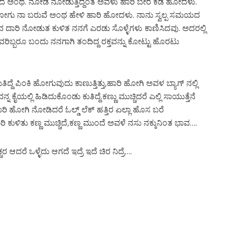
ದೆ
ಅಂಥ
.
ನೋಡ
ನೋಡುತ್ತಿದ್ದಂತೆ
ಅವಳು
ಹಾರಿ
ಬೇರೆ
ಕಡೆ
ಹೋದಳು
.
ೋಗು
ನಾ
ಬರುವೆ
ಅಂಥ
ಹೇಳಿ
ಹಾರಿ
ಹೋದಳು
.
ನಾನು
ಸ್ವಲ್ಪ
ಸಮಯದ
ವ
ದಾರಿ
ನೋಡುತ
ಕುಳಿತ
ನನಗೆ
ಎರಡು
ಸೊಳ್ಳೆಗಳು
ಕಾಣಿಸಿದವು
.
ಅದರಲ್ಲಿ
ರಿಬ್ಬರೂ
ಬಂದು
ನನಗಾಗಿ
ತಂದಿದ್ದ
ರಕ್ತವನ್ನು
ಕೋಟ್ಟು
ಹೊರಟು
ತಿದ್ದೆ
ಪಿಂಕಿ
ಹೋಗುವುದು
ಕಾಣುತ್ತಿತ್ತು
,
ಹಾರಿ
ಹೋಗಿ
ಅವಳ
ಬ್ಯಾಗ್
ನಲ್ಲಿ
ನ್ನ
ಕೈಯಲ್ಲಿ
ಹಿಡಿದುಕೊಂಡು
ಕುತಿದ್ದೆ
.
ಕಣ್ಣು
ಮುಚ್ಚಿದರೆ
ಎಲ್ಲಿ
ಸಾಯುತ್ತೆನೆ
ರಿ
ಹೋಗಿ
ನೋಡಿದರೆ
ಓಲ್ಡ್
ಲೆಕ್
ಹತ್ತಿರ
ಏಲ್ಲಾ
ಹೊಸ
ಬರೆ
ಿ
ಕುಳಿತು
ಕಣ್ಣ
ಮುಚ್ಚಿದೆ
,
ಕಣ್ಣ
ಮುಂದೆ
ಅವಳೆ
ನಸು
ನಕ್ಕುನಿಂತ
ಭಾವ
….
್ಚರ
ಆದರೆ
ಒಳ್ಳೆದು
ಆಗದೆ
ಇದ್ರೆ
ಇದೆ
ಚಿರ
ನಿದ್ರೆ
….