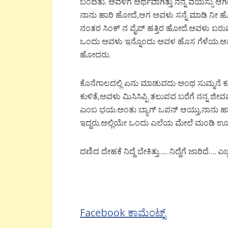
ಬಂದಿತು
.
ಅವಳಿಗೆ
ಅರ್ಥವಾಗಿತ್ತು
ನನ್ನ
ವಯಸ್ಸು
ಆಗಿ
ನಾನು
ಹಾರಿ
ಹೋದೆ
,
ಆಗ
ಅವಳು
ಸನ್ನೆ
ಮಾಡಿ
ನೀ
ಹ
ನಂತರ
ಸಿಂಕ್
ನ
ಪೈಪ್
ಹತ್ತಿರ
ಹೋದೆ
.
ಅವಳು
ಬರು
ಒಂದು
ಅವಳು
ಇನ್ನೊಂದು
ಅವಳ
ಹೊಸ
ಗೆಳೆಯ
.
ಅವ
ಹೋದರು
.
ಕೊನೆಗಾಲದಲ್ಲಿ
ಏನು
ಮಾಡುವದು
ಅಂಥ
ಸುಮ್ಮನೆ
ಕು
ಕುಳಿತೆ
,
ಅವಳು
ಮಿಸಿಸಿಪ್ಪಿ
ತಲುಪವ
ಬರೆಗೆ
ನನ್ನ
ಜೀವವ
ಎಂಬ
ಭಯ
.
ಅಂತು
ಬ್ಯಾಗ್
ಒಪನ್
ಆಯ್ತು
,
ನಾನು
ಹಾ
ಇದ್ದರು
.
ಅಲ್ಲಿಯೇ
ಒಂದು
ಎಲೆಯ
ಮೇಲೆ
ಮಂಡಿ
ಊರ
ದಣಿದ
ದೇಹಕೆ
ನಿದ್ದೆ
ಬೇಕಿತ್ತು
…..
ನಿದ್ದೆಗೆ
ಜಾರಿದೆ
….
ಎಚ
Facebook ಕಾಮೆಂಟ್ಸ್