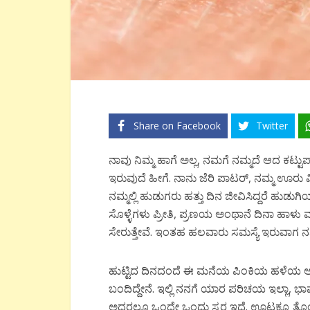
Share on Facebook
Twitter
ನಾವು
ನಿಮ್ಮ
ಹಾಗೆ
ಅಲ್ಲ
,
ನಮಗೆ
ನಮ್ಮದೆ
ಆದ
ಕಟ್ಟು
ಇರುವುದೆ
ಹೀಗೆ
.
ನಾನು
ಜೆರಿ
ಪಾಟರ್
,
ನಮ್ಮ
ಊರು
ನಮ್ಮಲ್ಲಿ
ಹುಡುಗರು
ಹತ್ತು
ದಿನ
ಜೀವಿಸಿದ್ದರೆ
ಹುಡುಗಿ
ಸೊಳ್ಳೆಗಳು
ಪ್ರೀತಿ
,
ಪ್ರಣಯ
ಅಂಥಾನೆ
ದಿನಾ
ಹಾಳು ಮ
ಸೇರುತ್ತೇವೆ
.
ಇಂತಹ
ಹಲವಾರು
ಸಮಸ್ಯೆ
ಇರುವಾಗ
ನ
ಹುಟ್ಟಿದ
ದಿನದಂದೆ
ಈ
ಮನೆಯ
ಪಿಂಕಿಯ
ಹಳೆಯ
ಅ
ಬಂದಿದ್ದೇನೆ
.
ಇಲ್ಲಿ
ನನಗೆ
ಯಾರ
ಪರಿಚಯ
ಇಲ್ಲಾ
,
ಭಾ
ಅದರಲ್ಲೂ
ಒಂದೇ
ಒಂದು
ಸ್ವರ
ಇದೆ
.
ಊಟಕ್ಕೂ
ತೊ