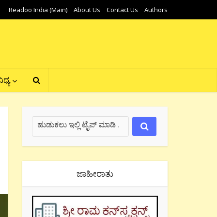
Readoo India (Main)
About Us
Contact Us
Authors
ಿಧ್ಯ
ಜಾಹೀರಾತು