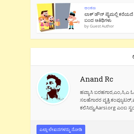
ಅಂಕಣ
ಲಾಕ್`ಡೌನ್ ಟೈಮಲ್ಲಿ ಕರೆಯದೆ
ಬಂದ ಅತಿಥಿಗಳು
by
Guest Author
Anand Rc
ಹವ್ಯಾಸಿ ಬರಹಗಾರ,ಎಂ,ಸಿ,ಎ ಓದಿ
ಸಲಹೆಗಾರರ ವೃತ್ತಿ.ಕಂಪ್ಯೂಟರ್,ಮ
ಕಲಿಸಿದ್ದು,Aarsi.org ಎಂಬ ಸ್ವಂ
ಎಲ್ಲಾ ಲೇಖನಗಳನ್ನು ನೋಡಿ