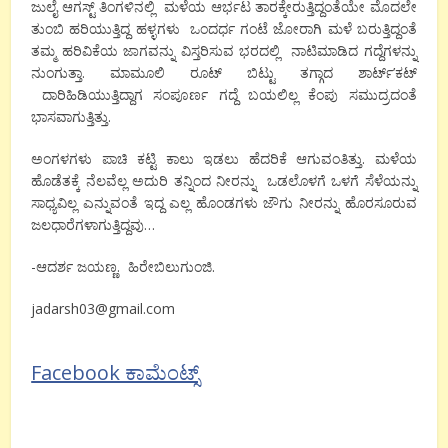
ಜುಲೈ ಆಗಸ್ಟ್ ತಿಂಗಳಿನಲ್ಲಿ ಮಳೆಯ ಆರ್ಭಟ ತಾರಕ್ಕೇರುತ್ತಿದ್ದಂತೆಯೇ ಮೊದಲೇ
ತುಂಬಿ ಹರಿಯುತ್ತಿದ್ದ ಹಳ್ಳಗಳು ಒಂದರ್ಧ ಗಂಟೆ ಜೋರಾಗಿ ಮಳೆ ಬರುತ್ತಿದ್ದಂತೆ
ತಮ್ಮ ಹರಿವಿಕೆಯ ಜಾಗವನ್ನು ವಿಸ್ತರಿಸುವ ಭರದಲ್ಲಿ ನಾಟಿಮಾಡಿದ ಗದ್ದೆಗಳನ್ನು
ನುಂಗುತ್ತಾ. ಮಾಮೂಲಿ ರೂಟ್ ಬಿಟ್ಟು ತಗ್ಗಾದ ಶಾರ್ಟ್’ಕಟ್
ದಾರಿಹಿಡಿಯುತ್ತಿದ್ದಾಗ ಸಂಪೂರ್ಣ ಗದ್ದೆ ಬಯಲಿಲ್ಲ ಕೆಂಪು ಸಮುದ್ರದಂತೆ
ಭಾಸವಾಗುತ್ತಿತ್ತು.
ಅಂಗಳಗಳು ಪಾಚಿ ಕಟ್ಟಿ ಕಾಲು ಇಡಲು ಹೆದರಿಕೆ ಆಗುವಂತಿತ್ತು. ಮಳೆಯ
ಹೊಡೆತಕ್ಕೆ ನೆಲವೆಲ್ಲ ಅದುರಿ ತನ್ನಿಂದ ನೀರನ್ನು ಒಡಲೊಳಗೆ ಒಳಗೆ ಸೆಳೆಯನ್ನು
ಸಾಧ್ಯವಿಲ್ಲ ಎನ್ನುವಂತೆ ಇದ್ದ ಎಲ್ಲ ಹೊಂಡಗಳು ಜೌಗು ನೀರನ್ನು ಹೊರಸೂರುವ
ಜಲಧಾರೆಗಳಾಗುತ್ತಿದ್ದವು…
-ಆದರ್ಶ ಜಯಣ್ಣ. ಹಿರೇಬಿಲುಗುಂಜಿ.
jadarsh03@gmail.com
Facebook ಕಾಮೆಂಟ್ಸ್