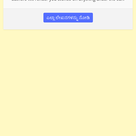
ಎಲ್ಲಾ ಲೇಖನಗಳನ್ನು ನೋಡಿ