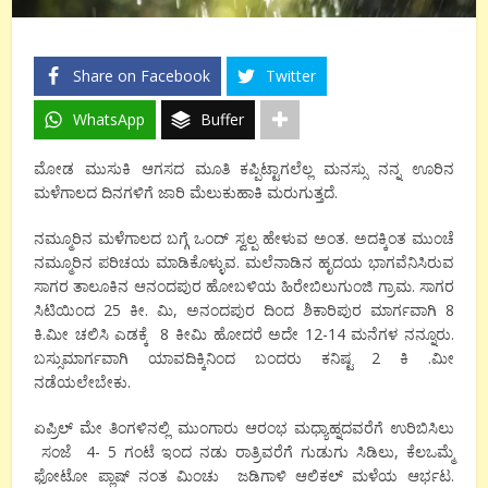
Share on Facebook
Twitter
WhatsApp
Buffer
ಮೋಡ ಮುಸುಕಿ ಆಗಸದ ಮೂತಿ ಕಪ್ಪಿಟ್ಟಾಗಲೆಲ್ಲ ಮನಸ್ಸು ನನ್ನ ಊರಿನ
ಮಳೆಗಾಲದ ದಿನಗಳಿಗೆ ಜಾರಿ ಮೆಲುಕುಹಾಕಿ ಮರುಗುತ್ತದೆ.
ನಮ್ಮೂರಿನ ಮಳೆಗಾಲದ ಬಗ್ಗೆ ಒಂದ್ ಸ್ವಲ್ಪ ಹೇಳುವ ಅಂತ. ಅದಕ್ಕಿಂತ ಮುಂಚೆ
ನಮ್ಮೂರಿನ ಪರಿಚಯ ಮಾಡಿಕೊಳ್ಳುವ. ಮಲೆನಾಡಿನ ಹೃದಯ ಭಾಗವೆನಿಸಿರುವ
ಸಾಗರ ತಾಲೂಕಿನ ಆನಂದಪುರ ಹೋಬಳಿಯ ಹಿರೇಬಿಲುಗುಂಜಿ ಗ್ರಾಮ. ಸಾಗರ
ಸಿಟಿಯಿಂದ 25 ಕೀ. ಮಿ, ಅನಂದಪುರ ದಿಂದ ಶಿಕಾರಿಪುರ ಮಾರ್ಗವಾಗಿ 8
ಕಿ.ಮೀ ಚಲಿಸಿ ಎಡಕ್ಕೆ 8 ಕೀಮಿ ಹೋದರೆ ಅದೇ 12-14 ಮನೆಗಳ ನನ್ನೂರು.
ಬಸ್ಸುಮಾರ್ಗವಾಗಿ ಯಾವದಿಕ್ಕಿನಿಂದ ಬಂದರು ಕನಿಷ್ಟ 2 ಕಿ .ಮೀ
ನಡೆಯಲೇಬೇಕು.
ಏಪ್ರಿಲ್ ಮೇ ತಿಂಗಳಿನಲ್ಲಿ ಮುಂಗಾರು ಆರಂಭ ಮಧ್ಯಾಹ್ನದವರೆಗೆ ಉರಿಬಿಸಿಲು
ಸಂಜೆ 4- 5 ಗಂಟೆ ಇಂದ ನಡು ರಾತ್ರಿವರೆಗೆ ಗುಡುಗು ಸಿಡಿಲು, ಕೆಲಒಮ್ಮೆ
ಫೋಟೋ ಪ್ಲಾಷ್ ನಂತ ಮಿಂಚು ಜಡಿಗಾಳಿ ಆಲಿಕಲ್ ಮಳೆಯ ಆರ್ಭಟ.