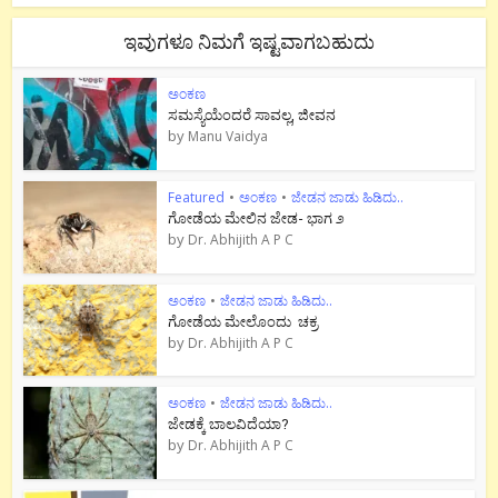
ಇವುಗಳೂ ನಿಮಗೆ ಇಷ್ಟವಾಗಬಹುದು
ಅಂಕಣ
ಸಮಸ್ಯೆಯೆಂದರೆ ಸಾವಲ್ಲ, ಜೀವನ
by
Manu Vaidya
Featured
•
ಅಂಕಣ
•
ಜೇಡನ ಜಾಡು ಹಿಡಿದು..
ಗೋಡೆಯ ಮೇಲಿನ ಜೇಡ- ಭಾಗ ೨
by
Dr. Abhijith A P C
ಅಂಕಣ
•
ಜೇಡನ ಜಾಡು ಹಿಡಿದು..
ಗೋಡೆಯ ಮೇಲೊಂದು ಚಕ್ರ
by
Dr. Abhijith A P C
ಅಂಕಣ
•
ಜೇಡನ ಜಾಡು ಹಿಡಿದು..
ಜೇಡಕ್ಕೆ ಬಾಲವಿದೆಯಾ?
by
Dr. Abhijith A P C