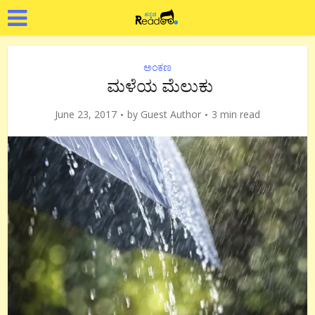
ಅಂಕಣ
ಮಳೆಯ ಮೆಲುಕು
June 23, 2017
by
Guest Author
3 min read