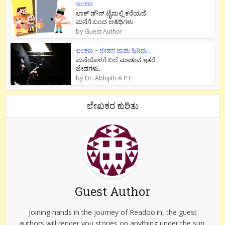
ಅಂಕಣ
ಲಾಕ್`ಡೌನ್ ಟೈಮಲ್ಲಿ ಕರೆಯದೆ
ಮನೆಗೆ ಬಂದ ಅತಿಥಿಗಳು
by
Guest Author
ಅಂಕಣ
•
ಜೇಡನ ಜಾಡು ಹಿಡಿದು..
ಮನೆಯೊಳಗೆ ಬಲೆ ಮಾಡುವ ಇತರೆ
ಜೇಡಗಳು.
by
Dr. Abhijith A P C
ಲೇಖಕರ ಕುರಿತು
Guest Author
Joining hands in the journey of Readoo.in, the guest
authors will render you stories on anything under the sun.