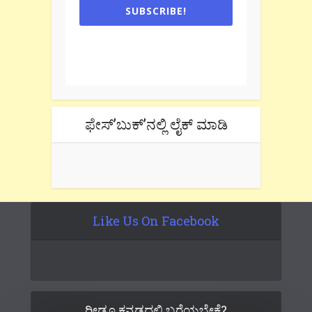
SUBSCRIBE!
One e-mail a week. We don't spam.
Don't forget to check the promotional
tab if you are using gmail.
ಫೇಸ್’ಬುಕ್’ನಲ್ಲಿ ಲೈಕ್ ಮಾಡಿ
Like Us On Facebook
ರೀಡೂ ಕನ್ನಡದಲ್ಲಿ ಬರೆಯಬೇಕೆ?