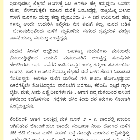
ಇದಾವುದಕ್ಕೂ ಲೆಕ್ಕಿಸದೆ ಅಂಗಳಕ್ಕೆ ಓಡಿ ಆನಿಕಲ್ ಹೆಕ್ಕಿ ತಿನ್ನುವುದು ಒಂತರಾ
ಮಜಾ, ಬೆಳಗಾಗುತ್ತಲೇ ಮಾವಿನ ಮರೆಕ್ಕೆ ಓಡುತಿದ್ದೆವು, ರಾತ್ರಿಯೆಲ್ಲ ಬೀಸಿದ
ಗಾಳಿಗೆ ಮರಗಳು ಯದ್ವಾ ತದ್ವಾ ಮೈಮುರಿದು 3- 4 ದಿನ ಉದಿರಿಸುವ ಹಣ್ಣು
ಗಳನ್ನು ಅಂದೇ ಉದುರಿಸಿ ಇನ್ನೆರಡು ದಿನ ತಮಗೆ ಕಲ್ಲು, ಮರದ ಬಡಿಕೆ
ಬೀಳುವುದಿಲ್ಲವೆಂದು ಮಳೆಗೆ ಮೈತೊಳೆದು ಸುಗಂಧ ದ್ರವ್ಯದಂತ ಮಣ್ಣಿನ
ವಾಸನೆಯನ್ನು ಸೂಸುತ್ತಾ ನಗುತ್ತಿದ್ದವು.
ಮದುವೆ ಸೀಸನ್ ಆದ್ದರಿಂದ ಬಹಳಷ್ಟು ಮದುವೆಗಳು ಮನೆಯಲ್ಲೇ
ನೆಡೆಯುತ್ತಿದ್ದರಿಂದ ಮದುವೆ ಮನೆಯವರಿಗೆ ಆಗುತ್ತಿದ್ದ ಸಮಸ್ಯೆಗಳು
ಹೇಳತೀರದು ಅರ್ಧ ಎಕೆರೆಗೆ ಹಾಕಿದ ಚಪ್ಪರ ಉಬ್ಬು ತಗ್ಗುಗಳ ಸಮಗೊಳಿಸಿದ
ಅಂಗಳ, ಕಾಲಿಗೆ ಅಂಟಿದ ಕೆಸರನ್ನು ಲೆಕ್ಕಿಸದೆ ಮನೆ ಒಳಗೆ ಹೊರಗೆ ಓಡಾಡುವ
ನೆಂಟರಿಷ್ಟರು. ಆಲಿಕಲ್ ಮಳೆಗೆ ಬಾಳೆಎಲೆ ಗಳು ಹರಿದು ಹೋಗುತ್ತಿದ್ದರಿಂದ
ಎಕರೆಗಟ್ಟಲೇ ತೋಟವಿದ್ದರೂ ಬಾಳೆಎಲೆಗೆ ಬರಗಾಲ, ಕರೆಂಟು ಇಲ್ಲದೆ ಗ್ಯಾಸ್
ಲೈಟ್, ಮತ್ತು ಸೀಮೆ ಎಣ್ಣೆ ದೀಪಗಳೇ ಗತಿ… ಆಗಾಗ ಬಿದ್ದ ಮಳೆಯಿಂದ ಹಸಿರಿನ
ಕಳೆಯಿಂದ ಕಂಗೊಳಿಸುವ ಗದ್ದೆಗಳು ಹಸಿರ ತಿಂದು ದನ ಕರುಗಳು ಸೊಂಪಾಗಿ
ಕೊಬ್ಬಿರುತ್ತದವು.
ನೆಂಟರಂತೆ ಆಗಾಗ ಬರುತ್ತಿದ್ದ ಮಳೆ ಜೂನ್ ೨ – ೩ ವಾರದಲ್ಲಿ ಖಾಯಂ
ಆಗಿಬಿಡುವ ಜೋರಾಗಿಯೂ ಬಾರದೇ ಸಂಪೂರ್ಣ ನಿಂತು ಹೋಗದ ಮಳೆಗೆ
ಜಿಟಿ ಜಿಟಿ ಬೀಳುವ ಮಳೆಗೆ ಕಂಬಳಿ ಸುತ್ತಿ ಗಡದ್ದಾಗಿ ಮಲಗುವ ಅನ್ನಿಸುತ್ತಿತ್ತು.
ಇದರೊಂದಿಗೆ ಹಲಸಿನ ಕಾಯಿ, ಅಕ್ಕಿ ಹಪ್ಪಳಗಳು ಒಂದು ಸ್ಟ್ರಾಂಗ್ ಕಾಫಿ ಇದ್ದರೆ