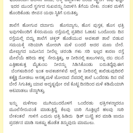
ಇದರ ಮುಂದೆ ಸ್ವರ್ಗದ ಸುಖವನ್ನು ನಿವಾಳಿಸಿ ತೆಗೆಯ ಬೇಕು. ನಂತರ ಮಳೆಗೆ
ಹೊಂದಿಕೊಡು ಜೀವನ ಯಥಾ ಸ್ಥಿತಿಗೆ ಬರುತಿತ್ತು.
ಶಾಲೆಗೆ ಹೋಗುವ ದರ್ಬಾರು ಹೊಸಬ್ಯಾಗು, ಹೊಸ ಪುಸ್ತಕ, ಹೊಸ ಛತ್ರಿ
ಇವುಗಳೊಂದಿಗೆ ಕೆಸರುಮಯ ರಸ್ತೆಯಲ್ಲಿ ಪ್ರತಿದಿನ ಓಡಾಟ ಒಂದೊಂದು ದಿನ
ರಸ್ತೆಯಲ್ಲಿ ಬಿದ್ದು ಶಾಲೆಗೆ ಚಕ್ಕರ್ ಹೊಡೆಯುವ ಅವಕಾಶ! ಶಾಲೆ ಬಿಡುವ
ಸಮಯಕ್ಕೆ ಸರಿಯಾಗಿ ಜೋರಾಗಿ ಮಳೆ ಬಂದರೆ ಅದರ ಮಜಾ ಬೇರೆ.
ಮೇಲ್ಭಾಗದ ಜಮೀನಿನ ನೀರೆಲ್ಲ ಚರಂಡಿ ಗಳು ಸರಿ ಇಲ್ಲದ ಕಾರಣ ರಸ್ತೆ
ಮೇಲೆಯೆ ಹರಿದು ಹಳ್ಳ ಸೇರುತ್ತಿತ್ತು, ಆ ನೀರಿನಲ್ಲಿ ಕಾಲುಗಳನ್ನು ದಬ ದಬನೆ
ಎತ್ತಿಹಾಕುತ್ತ ಮೈತುಂಬ ನೀರನ್ನು ಸಿಡಿಸಿಕೊಂಡು ಬರುತಿದ್ದೆವು.ಈಗ
ಬೆಂಗಳೂರಿನಲಿ ಇಂತ ಅವಕಾಶಗಳಿವೆ ಆದ್ರೆ ಆ ನೀರಿನಲ್ಲಿ ಕಾಲಿಡುವುದಿರಲಿ
ಕಣ್ಣೆತ್ತಿ ನೋಡಲು ಅಸಹ್ಯ.ಮಳೆ ಜೋರಾದ ನೆಪದಲ್ಲಿ ಶಾಲೆ ಒಂದೆರಡು ದಿನ ರಜೆ
ಬೇರೆ ಸಿಗುತಿತ್ತು ಯಾವ ಅದೃಷ್ಟವೋ ರಜೆ ಕೊಟ್ಟ ದಿನದಿಂದ ಮಳೆ ಕಡಿಮೆಯಾಗಿ
ಆಟವಾಡಲು ಚೆನ್ನಾಗಿತ್ತು.
ಇನ್ನು ಮಳೆಗಾಲ ಮುಗಿಯುದರೊಳಗೆ ಒಂದೆರಡು ಛತ್ರಿಗಳನ್ನಾದರೂ
ಮೂಲೆಸೇರುವಂತೆ ಮಾಡುತ್ತಿದ್ದೆ. ಕೆಲವು ಬಾರಿ ಗೊತ್ತಿಲ್ಲದೆ ಹಲವು ಸಾರಿ
ಬೇಕಂತಲೆ ಗಾಳಿಗೆ ಎದುರು ಛತ್ರಿ ಹಿಡಿದು ಢಿಶ್ ಬುಟ್ಟಿ ತರ ಮಾಡಿ ಜಾದೂ
ಪ್ರದರ್ಶನ ಮಾಡಿ ಸಾಕಷ್ಟು ಹೊಡೆತ ತಿನ್ನುವುದು ಮಾಮುಲು.