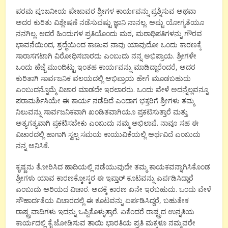
ಪರಮ ಪೂಜನೀಯ ಪೇಜಾವರ ಶ್ರೀಗಳ ಕಾರ್ಯವನ್ನು ಪ್ರಶ್ನಿಸುವ ಅಥವಾ
ಅದರ ಕುರಿತು ವಿಶ್ಲೇಷಣೆ ನಡೆಸುವಷ್ಟು ಜ್ಞಾನಿ ನಾನಲ್ಲ. ಅಷ್ಟು ಯೋಗ್ಯತೆಯೂ
ನನಗಿಲ್ಲ. ಆದರೆ ಹಿಂದುಗಳ ಪ್ರತಿಯೊಂದು ಮಠ, ಮಠಾಧಿಪತಿಗಳನ್ನು ಗೌರವ
ಭಾವನೆಯಿಂದ, ಶ್ರದ್ಧೆಯಿಂದ ಕಾಣುವ ನಾವು ಯಾವುದೋ ಒಂದು ಕಾರಣಕ್ಕೆ
ಸಾರಾಸಗಟಾಗಿ ವಿರೋಧಿಸಬಾರದು ಎಂಬುದು ನನ್ನ ಅಭಿಪ್ರಾಯ. ಶ್ರೀಗಳೇ
ಒಂದು ಹೆಜ್ಜೆ ಮುಂದಿಟ್ಟು ಇಂತಹ ಕಾರ್ಯವನ್ನು ಮಾಡಿದ್ದಾರೆಂದರೆ, ಅದರ
ಕುರಿತಾಗಿ ಸಾರ್ವಜನಿಕ ವಲಯದಲ್ಲಿ ಅಭಿಪ್ರಾಯ ಹೇಗೆ ಮೂಡಬಹುದು
ಎಂಬುದನ್ನೊಮ್ಮೆ ವಿಚಾರ ಮಾಡದೇ ಇರಲಾರರು. ಒಂದು ವೇಳೆ ಅದನ್ನೆಲ್ಲವನ್ನೂ
ಪರಾಮರ್ಶಿಸಿಯೇ ಈ ಕಾರ್ಯ ನಡೆದಿದೆ ಎಂದಾಗ ಭಕ್ತರಿಗೆ ಶ್ರೀಗಳು ತಮ್ಮ
ನಿಲುವನ್ನು ಸಾರ್ವಜನಿಕವಾಗಿ ಖಂಡಿತವಾಗಿಯೂ ಪ್ರಕಟಿಸುತ್ತಾರೆ ಮತ್ತು
ಅತ್ಯಗತ್ಯವಾಗಿ ಪ್ರಕಟಿಸಬೇಕು ಎಂಬುದು ನಮ್ಮ ಅಭಿಲಾಷೆ. ನಾವೂ ಸಹ ಈ
ವಿಚಾರದಲ್ಲಿ ಹಾಗಾಗಿ ಸ್ವಲ್ಪ ಸಮಯ ಕಾಯುವಿಕೆಯಲ್ಲಿ ಅರ್ಥವಿದೆ ಎಂಬುದು
ನನ್ನ ಅನಿಸಿಕೆ.
ಕೃಷ್ಣನು ತೋರಿಸಿದ ಹಾದಿಯಲ್ಲಿ ನಡೆಯುವುದೇ ತಮ್ಮ ಕಾಯಕವನ್ನಾಗಿಸಿಕೊಂಡ
ಶ್ರೀಗಳು ಯಾವ ಕಾರಣಕ್ಕೋಸ್ಕರ ಈ ಇಪ್ತಾರ್ ಕೂಟವನ್ನು ಎರ್ಪಡಿಸಿದ್ದಾರೆ
ಎಂಬುದು ಅರಿಯದ ವಿಚಾರ. ಅದಕ್ಕೆ ಕಾರಣ ಏನೇ ಇರಬಹುದು. ಒಂದು ವೇಳೆ
ಸೌಹಾರ್ದತೆಯ ವಿಚಾರದಲ್ಲಿ ಈ ಕೂಟವನ್ನು ಏರ್ಪಡಿಸಿದ್ದರೆ, ಬಹುತೇಕ
ರಾಷ್ಟ್ರವಾದಿಗಳು ಇದನ್ನು ಒಪ್ಪಿಕೊಳ್ಳುತ್ತಾರೆ. ಏಕೆಂದರೆ ರಾಷ್ಟ್ರದ ಉನ್ನತಿಯ
ಕಾರ್ಯದಲ್ಲಿ ಕೈ ಜೋಡಿಸುವ ತಾಯಿ ಭಾರತಿಯ ಪ್ರತಿ ಮಕ್ಕಳೂ ನಮ್ಮವರೇ