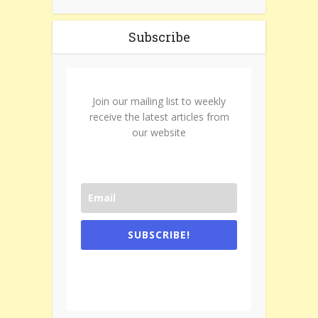
Subscribe
Join our mailing list to weekly
receive the latest articles from
our website
SUBSCRIBE!
One e-mail a week. We don't spam.
Don't forget to check the promotional
tab if you are using gmail.