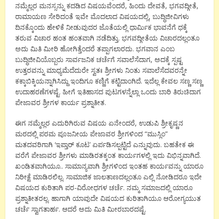
ನಮ್ಮೆಲ್ಲರ ಮನಸ್ಸನ್ನು ಕದಡಿದ ವಿಷಯವೆಂದರೆ, ಹಿಂದು ದೇವತೆ, ಭಗವದ್ಗೀತೆ,
ರಾಮಾಯಣ ಸೇರಿದಂತೆ ಇವೇ ಮೊದಲಾದ ವಿಷಯದಲ್ಲಿ, ಬುದ್ಧಿಜೀವಿಗಳು
ದಿನಕ್ಕೊಂದು ಹೇಳಿಕೆ ನೀಡುವುದರ ಜೊತೆಯಲ್ಲಿ ಧಾರ್ಮಿಕ ಭಾವನೆಗೆ ಧಕ್ಕೆ
ತರುವ ವಿಚಾರ ಹಂತ ಹಂತವಾಗಿ ನಡೆದಿತ್ತು. ಭಗವದ್ಗೀತೆಯ ವಿಚಾರದಲ್ಲಂತೂ
ಅದು ಮಿತಿ ಮೀರಿ ಹೋಗಿತ್ತೆಂದರೆ ತಪ್ಪಾಗಲಾರದು. ಭಗವಾನ ಎಂಬ
ಬುದ್ಧಿಜೀವಿಯೊಬ್ಬರು ಸಾರ್ವಜನಿಕ ಚರ್ಚೆಗೆ ಸವಾಲೆಸೆದಾಗ, ಅದಕ್ಕೆ ಸ್ಪಷ್ಟ
ಉತ್ತರವನ್ನು ಮಾಧ್ಯಮೆದೆದುರೇ ಸ್ವತಃ ಶ್ರೀಗಳು ನಿಂತು ಸವಾಲೆಸೆದವರನ್ನೇ
ಕಕ್ಕಾಬಿಕ್ಕಿಯನ್ನಾಗಿಸಿದ್ದು ಇಂದಿಗೂ ಕಣ್ಣಿಗೆ ಕಟ್ಟಿದಾಂಗಿದೆ. ಇದೆಲ್ಲ ಕೇವಲ ಸಣ್ಣ ಸಣ್ಣ
ಉದಾಹರಣೆಗಳಷ್ಟೆ. ಹೀಗೆ ಇತಿಹಾಸದ ಪುಟಗಳನ್ನೆಲ್ಲಾ ಒಂದು ಬಾರಿ ತಿರುಚಿದಾಗ
ಪೇಜಾವರ ಶ್ರೀಗಳ ಕಾರ್ಯ ಪ್ರಶ್ನಾತೀತ.
ಈಗ ನಮ್ಮೆಲ್ಲರ ಎದುರಿಗಿರುವ ವಿಷಯ ಏನೇಂದರೆ, ಉಡುಪಿ ಶ್ರೀಕೃಷ್ಣನ
ಮಠದಲ್ಲಿ ಪರಮ ಪೂಜನೀಯ ಪೇಜಾವರ ಶ್ರೀಗಳಿಂದ “ಮುಸ್ಲಿಂ”
ಮತದವರಿಗಾಗಿ ‘ಇಪ್ತಾರ್ ಕೂಟ’ ಏರ್ಪಡಿಸಲ್ಪಟ್ಟಿದೆ ಎನ್ನುವುದು. ಬಹತೇಕ ಈ
ವರೆಗೆ ಪೇಜಾವರ ಶ್ರೀಗಳು ಮಾಡಿರತಕ್ಕಂತ ಕಾರ್ಯಗಳಲ್ಲಿ ಇದು ವಿಭಿನ್ನವಾಗಿದೆ.
ಖಂಡಿತವಾಗಿಯೂ.. ಸಾಮಾನ್ಯವಾಗಿ ಶ್ರೀಗಳಿಂದ ಇಂತಹ ಕಾರ್ಯವನ್ನು ಯಾರೂ
ನಿರೀಕ್ಷೆ ಮಾಡಿರಲಿಲ್ಲ. ಸಾಮಾಜಿಕ ಜಾಲತಾಣದಲ್ಲಂತೂ ಎಲ್ಲಿ ನೋಡಿದರೂ ಇದೇ
ವಿಷಯದ ಕುರಿತಾಗಿ ಪರ-ವಿರೋಧಗಳ ಚರ್ಚೆ. ನಮ್ಮ ಸಮಾಜದಲ್ಲಿ ಯಾರೂ
ಪ್ರಶ್ನಾತೀತರಲ್ಲ. ಹಾಗಾಗಿ ಯಾವುದೇ ವಿಷಯದ ಕುರಿತಾಗಿಯೂ ಆರೋಗ್ಯಯುತ
ಚರ್ಚೆ ಸ್ವಾಗತಾರ್ಹ. ಆದರೆ ಅದು ಮಿತಿ ಮೀರಬಾರದಷ್ಟೆ.