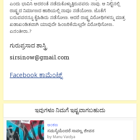
ಎಂದು ಭಾವಿಸಿ ಅದರಂತೆ ನಡೆದುಕೊಳ್ಳುತ್ತಿರುವವರು ನಾವು. ಆ ನಿಟ್ಟಿನಲ್ಲಿ
ರಾಷ್ಟ್ರದ ನಿರ್ಮಾಣದ ಹಾದಿಯಲ್ಲಿ ನಾವೂ ನಡೆಯೋಣ. ಜೊತೆಗೆ
ಬರುವವರನ್ನೂ ಕೈಹಿಡಿದು ನಡೆಸೋಣ. ಆದರೆ ರಾಷ್ಟ್ರವಿರೋಧಿಗಳನ್ನು ಮಾತ್ರ
ಖಡಾಖಂಡಿತವಾಗಿ ಯಾವುದೇ ಹಿಂಜರಿಕೆಯಿಲ್ಲದೇ ವಿರೋಧಿಸೋಣ..
ಏನಂತೀರಾ..?
ಗುರುಪ್ರಸಾದ ಶಾಸ್ತ್ರಿ
sirsinow@gmail.com
Facebook ಕಾಮೆಂಟ್ಸ್
ಇವುಗಳೂ ನಿಮಗೆ ಇಷ್ಟವಾಗಬಹುದು
ಅಂಕಣ
ಸಮಸ್ಯೆಯೆಂದರೆ ಸಾವಲ್ಲ, ಜೀವನ
by
Manu Vaidya