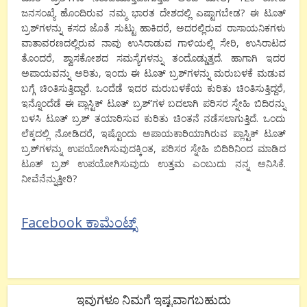
ಜನಸಂಖ್ಯೆ ಹೊಂದಿರುವ ನಮ್ಮ ಭಾರತ ದೇಶದಲ್ಲಿ ಎಷ್ಟಾಗಬೇಡ? ಈ ಟೂತ್
ಬ್ರಶ್‍ಗಳನ್ನು ಕಸದ ಜೊತೆ ಸುಟ್ಟು ಹಾಕಿದರೆ, ಅದರಲ್ಲಿರುವ ರಾಸಾಯನಿಕಗಳು
ವಾತಾವರಣದಲ್ಲಿರುವ ನಾವು ಉಸಿರಾಡುವ ಗಾಳಿಯಲ್ಲಿ ಸೇರಿ, ಉಸಿರಾಟದ
ತೊಂದರೆ, ಶ್ವಾಸಕೋಶದ ಸಮಸ್ಯೆಗಳನ್ನು ತಂದೊಡ್ಡುತ್ತದೆ. ಹಾಗಾಗಿ ಇದರ
ಅಪಾಯವನ್ನು ಅರಿತು, ಇಂದು ಈ ಟೂತ್ ಬ್ರಶ್‍ಗಳನ್ನು ಮರುಬಳಕೆ ಮಡುವ
ಬಗ್ಗೆ ಚಿಂತಿಸುತ್ತಿದ್ದಾರೆ. ಒಂದೆಡೆ ಇದರ ಮರುಬಳಕೆಯ ಕುರಿತು ಚಿಂತಿಸುತ್ತಿದ್ದರೆ,
ಇನ್ನೊಂದೆಡೆ ಈ ಪ್ಲಾಸ್ಟಿಕ್ ಟೂತ್ ಬ್ರಶ್’ಗಳ ಬದಲಾಗಿ ಪರಿಸರ ಸ್ನೇಹಿ ಬಿದಿರನ್ನು
ಬಳಸಿ ಟೂತ್ ಬ್ರಶ್ ತಯಾರಿಸುವ ಕುರಿತು ಚಿಂತನೆ ನಡೆಸಲಾಗುತ್ತಿದೆ. ಒಂದು
ಲೆಕ್ಕದಲ್ಲಿ ನೋಡಿದರೆ, ಇಷ್ಟೊಂದು ಅಪಾಯಕಾರಿಯಾಗಿರುವ ಪ್ಲಾಸ್ಟಿಕ್ ಟೂತ್
ಬ್ರಶ್‍ಗಳನ್ನು ಉಪಯೋಗಿಸುವುದಕ್ಕಿಂತ, ಪರಿಸರ ಸ್ನೇಹಿ ಬಿದಿರಿನಿಂದ ಮಾಡಿದ
ಟೂತ್ ಬ್ರಶ್ ಉಪಯೋಗಿಸುವುದು ಉತ್ತಮ ಎಂಬುದು ನನ್ನ ಅನಿಸಿಕೆ.
ನೀವೆನೆನ್ನುತ್ತೀರಿ?
Facebook ಕಾಮೆಂಟ್ಸ್
ಇವುಗಳೂ ನಿಮಗೆ ಇಷ್ಟವಾಗಬಹುದು