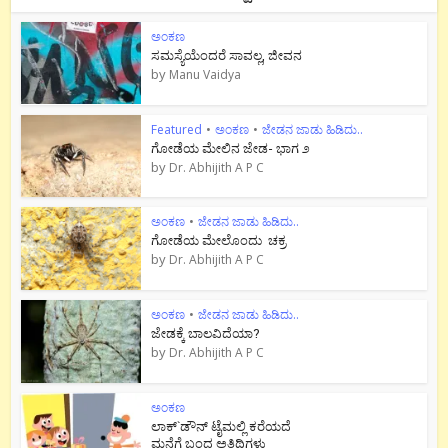
ಅಂಕಣ
ಸಮಸ್ಯೆಯೆಂದರೆ ಸಾವಲ್ಲ, ಜೀವನ
by
Manu Vaidya
Featured
•
ಅಂಕಣ
•
ಜೇಡನ ಜಾಡು ಹಿಡಿದು..
ಗೋಡೆಯ ಮೇಲಿನ ಜೇಡ- ಭಾಗ ೨
by
Dr. Abhijith A P C
ಅಂಕಣ
•
ಜೇಡನ ಜಾಡು ಹಿಡಿದು..
ಗೋಡೆಯ ಮೇಲೊಂದು ಚಕ್ರ
by
Dr. Abhijith A P C
ಅಂಕಣ
•
ಜೇಡನ ಜಾಡು ಹಿಡಿದು..
ಜೇಡಕ್ಕೆ ಬಾಲವಿದೆಯಾ?
by
Dr. Abhijith A P C
ಅಂಕಣ
ಲಾಕ್`ಡೌನ್ ಟೈಮಲ್ಲಿ ಕರೆಯದೆ
ಮನೆಗೆ ಬಂದ ಅತಿಥಿಗಳು