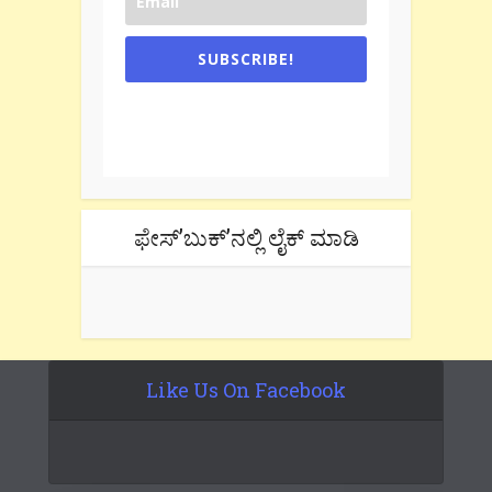
SUBSCRIBE!
One e-mail a week. We don't spam.
Don't forget to check the promotional
tab if you are using gmail.
ಫೇಸ್’ಬುಕ್’ನಲ್ಲಿ ಲೈಕ್ ಮಾಡಿ
Like Us On Facebook