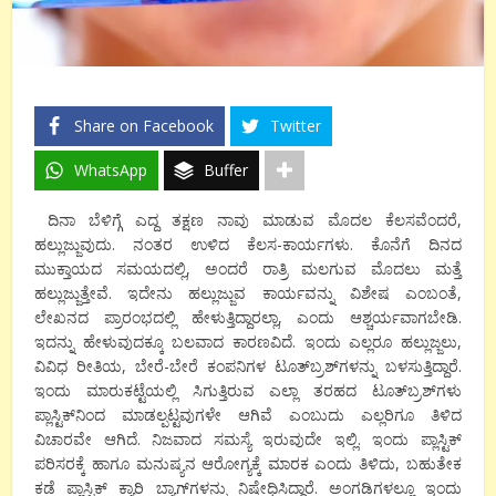
Share on Facebook
Twitter
WhatsApp
Buffer
ದಿನಾ ಬೆಳಿಗ್ಗೆ ಎದ್ದ ತಕ್ಷಣ ನಾವು ಮಾಡುವ ಮೊದಲ ಕೆಲಸವೆಂದರೆ,
ಹಲ್ಲುಜ್ಜುವುದು. ನಂತರ ಉಳಿದ ಕೆಲಸ-ಕಾರ್ಯಗಳು. ಕೊನೆಗೆ ದಿನದ
ಮುಕ್ತಾಯದ ಸಮಯದಲ್ಲಿ, ಅಂದರೆ ರಾತ್ರಿ ಮಲಗುವ ಮೊದಲು ಮತ್ತೆ
ಹಲ್ಲುಜ್ಜುತ್ತೇವೆ. ಇದೇನು ಹಲ್ಲುಜ್ಜುವ ಕಾರ್ಯವನ್ನು ವಿಶೇಷ ಎಂಬಂತೆ,
ಲೇಖನದ ಪ್ರಾರಂಭದಲ್ಲಿ ಹೇಳುತ್ತಿದ್ದಾರಲ್ಲಾ, ಎಂದು ಆಶ್ಚರ್ಯವಾಗಬೇಡಿ.
ಇದನ್ನು ಹೇಳುವುದಕ್ಕೂ ಬಲವಾದ ಕಾರಣವಿದೆ. ಇಂದು ಎಲ್ಲರೂ ಹಲ್ಲುಜ್ಜಲು,
ವಿವಿಧ ರೀತಿಯ, ಬೇರೆ-ಬೇರೆ ಕಂಪನಿಗಳ ಟೂತ್‍ಬ್ರಶ್‍ಗಳನ್ನು ಬಳಸುತ್ತಿದ್ದಾರೆ.
ಇಂದು ಮಾರುಕಟ್ಟೆಯಲ್ಲಿ ಸಿಗುತ್ತಿರುವ ಎಲ್ಲಾ ತರಹದ ಟೂತ್‍ಬ್ರಶ್‍ಗಳು
ಪ್ಲಾಸ್ಟಿಕ್‍ನಿಂದ ಮಾಡಲ್ಪಟ್ಟವುಗಳೇ ಆಗಿವೆ ಎಂಬುದು ಎಲ್ಲರಿಗೂ ತಿಳಿದ
ವಿಚಾರವೇ ಆಗಿದೆ. ನಿಜವಾದ ಸಮಸ್ಯೆ ಇರುವುದೇ ಇಲ್ಲಿ. ಇಂದು ಪ್ಲಾಸ್ಟಿಕ್
ಪರಿಸರಕ್ಕೆ ಹಾಗೂ ಮನುಷ್ಯನ ಆರೋಗ್ಯಕ್ಕೆ ಮಾರಕ ಎಂದು ತಿಳಿದು, ಬಹುತೇಕ
ಕಡೆ ಪ್ಲಾಸ್ಟಿಕ್ ಕ್ಯಾರಿ ಬ್ಯಾಗ್‍ಗಳನ್ನು ನಿಷೇಧಿಸಿದ್ದಾರೆ. ಅಂಗಡಿಗಳಲ್ಲೂ ಇಂದು