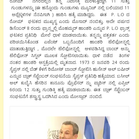
ರೋಮ್ ನಗರದಲ್ಲಿನ ತನ್ನ ನಿವಾಸಕ್ಕೆ ಮರಳುತ್ತಿದ್ದಾಗ 11 ಸುತ್ತು
ಗುಂಡುಗಳನ್ನು (ಈ ಹನ್ನೊಂದು ಗುಂಡುಗಳು ಮ್ಯೂನಿಚ್ ನಲ್ಲಿ ಬಲಿಯಾದ 11
ಅಥ್ಲೆಟ್ಗಳಿಗಳ ನೆನಪಿಗಾಗಿ ) ಹಾರಿಸಿ ಹತ್ಯೆ ಮಾಡಿದ್ದರು. ಈತ P. L.O ದ
ರೋಮ್ ಘಟಕದ ಮುಖ್ಯಸ್ಥ ಎಂದು ಮೊಸಾದ್ ನಂಬಿತ್ತು. ಅದೇ ವರ್ಷದ
ಡಿಸೆಂಬರ್ 8 ರಂದು ಫ್ರಾನ್ಸ್ನಲ್ಲಿ ಮೊಹಮ್ಮದ್ ಹಾಂಶರಿ ಎನ್ನುವ P. L.O ಫ್ರಾನ್ಸ್
ಘಟಕದ ಪ್ರತಿನಿಧಿ ಮೇಲೆ ಧಾಳಿ ಮಾಡಲಾಯಿತು. ತನ್ನನ್ನು ಪತ್ರಕರ್ತ ಎಂದು
ಪರಿಚಯಿಸಿಕೊಂಡ ಏಜೆಂಟ್ ಒಬ್ಬನೊಂದಿಗೆ ಹಾಂಶರಿ ಟೆಲಿಫೋನ್ನಲ್ಲಿ
ಮಾತಾಡುತ್ತಿದ್ದಾಗ , ಮೊದಲೇ ಟೆಲಿಫೋನ್ನಲ್ಲಿ ಅಳವಡಿಸಿದ್ದ ಬಾಂಬ್ ಅನ್ನು
ಟೆಲಿಫೋನ್ ಸಿಗ್ನಲ್ ಮೂಲಕ ಸ್ಪೋಟಿಸಲಾಯಿತು. ಧಾಳಿ ನಡೆದ ತಿಂಗಳ
ನಂತರ ಹಾಂಶರಿ ಆಸ್ಪತ್ರೆಯಲ್ಲಿ ಮೃತನಾದ. 1973 ರ ಜನವರಿ 24 ರಂದು
ಸೈಪ್ರಸ್ ನಲ್ಲಿ ಬೆಡ್ ಕೆಳಗೆ ರಿಮೋಟ್ ಬಾಂಬ್ ಸ್ಪೋಟಿಸಿ ಹುಸೇನ್ ಅಲ್ ಬಷೀರ್
ಎನ್ನುವ ಬ್ಲಾಕ್ ಸೆಪ್ಟೆಂಬರ್ ಸಂಘಟನೆಯ ಸೈಪ್ರಸ್ ಪ್ರತಿನಿಧಿ ಹತ್ಯೆಯಾದ. ಬಸೀಲ್
ಅಲ್ ಕುಬೈಸಿ ಹೆಸರಿನ ಕಾನೂನು ಪ್ರೊಫೆಸರ್ ನ್ನು ಪ್ಯಾರಿಸ್ ನಲ್ಲಿ ಏಪ್ರಿಲ್
6ರಂದು 12 ಸುತ್ತು ಗುಂಡಿಕ್ಕಿ ಹತ್ಯೆ ಮಾಡಲಾಯಿತು. ಈತ ಬ್ಲಾಕ್ ಸೆಪ್ಟೆಂಬರ್
ಸಂಘಟನೆಗೆ ಶಸ್ತ್ರಾಸ್ತ್ರ ಒದಗಿಸಿದ ಎಂದು ಮೋಸ್ಸಾದ್ ನಂಬಿದೆ.