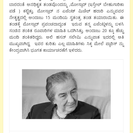
ಬಾರದಂತೆ ಅನಧಿಕೃತ ತಂಡವೊಂದನ್ನು ,ಮೋಸ್ಸಾದ್ (ಇಸ್ರೇಲ್ ಬೇಹುಗಾರಿಕಾ
ಪಡೆ ) ಕಟ್ಟಿತ್ತು. ಮೋಸ್ಸಾದ್ ನ ಏಜೆಂಟ್ ಮಿಚೆಲ್ ಹರಾರಿ ಎನ್ನುವವರ
ನೇತೃತ್ವದಲ್ಲಿ ಅಂದಾಜು 15 ಮಂದಿಯ ಸ್ವತಂತ್ರ ತಂಡ ತಯಾರಾಯಿತು. ಈ
ತಂಡಕ್ಕೆ ಮೋಸ್ಸಾದ್ ಪ್ರಪಂಚದಾದ್ಯಂತ ಇರುವ ತನ್ನ ಏಜೆಂಟ್ಗಳನ್ನು ಬಳಸಿ
ಸಂಚಿನ ಶಂಕಿತ ರೂವಾರಿಗಳ ಮಾಹಿತಿ ಒದಗಿಸಿತ್ತು. ಅಂದಾಜು 20 ಕ್ಕೂ ಹೆಚ್ಚು
ಮಂದಿ ಶಂಕಿತರಿದ್ದರು. ಅಲಿ ಹಸನ್ ಸಲೇಮಿ ಎನ್ನುವಾತ ಇದರಲ್ಲಿ ಅತಿ
ಮುಖ್ಯವಾಗಿದ್ದ. ಇವರ ಕುರಿತು ಎಲ್ಲ ಮಾಹಿತಿಗಳು ಸಿಕ್ಕ ಮೇಲೆ ಪ್ಯಾರಿಸ್ ನ್ನು
ಕೇಂದ್ರವಾಗಿಸಿ ಭೂಗತ ಕಾರ್ಯಾಚರಣೆಗೆ ಇಳಿದರು.