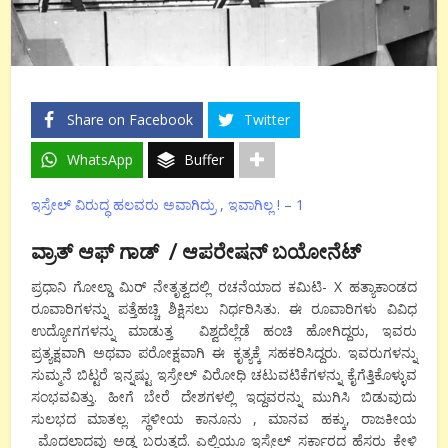
Share on Facebook
Twitter
WhatsApp
Buffer
ಇಸ್ರೇಲ್ ವಿರುದ್ಧ ಹಲವರು ಅವಾಗಿದ್ರು , ಇವಾಗಿಲ್ಲ ! – 1
ವ್ರಾತ್ ಆಫ್ ಗಾಡ್ / ಆಪರೇಷನ್ ಬಯೋನೆಟ್
ಪ್ರಧಾನಿ ಗೋಲ್ಡಾ ಮಿರ್ ನೇತೃತ್ವದಲ್ಲಿ ರಚನೆಯಾದ ಕಮಿಟಿ- X ಹತ್ಯಾಕಾಂಡದ
ರೂವಾರಿಗಳನ್ನು ಪತ್ತೆಹಚ್ಚಿ ಶಿಕ್ಷಿಸಲು ನಿರ್ಧರಿಸಿತು. ಈ ರೂವಾರಿಗಳು ವಿವಿಧ
ಉದ್ಯೋಗಗಳನ್ನು ಮಾಡುತ್ತ ವಿಶ್ವದೆಲ್ಲೆಡೆ ಹಂಚಿ ಹೋಗಿದ್ದರು, ಇವರು
ಪ್ರತ್ಯಕ್ಷವಾಗಿ ಅಥವಾ ಪರೋಕ್ಷವಾಗಿ ಈ ಕೃತ್ಯಕ್ಕೆ ಸಹಕರಿಸಿದ್ದರು. ಇವರುಗಳನ್ನು
ಸುಮ್ಮನೆ ಬಿಟ್ಟರೆ ಇನ್ನಷ್ಟು ಇಸ್ರೇಲ್ ವಿರೋಧಿ ಚಟುವಟಿಕೆಗಳನ್ನು ಕೈಗೆತ್ತಿಕೊಳ್ಳುವ
ಸಂಭವವಿತ್ತು. ಹೀಗೆ ಬೇರೆ ದೇಶಗಳಲ್ಲಿ ಇದ್ದವರನ್ನು ಮುಗಿಸಿ ಬಿಡುವುದು
ಸುಲಭದ ಮಾತಲ್ಲ. ಸ್ಥಳೀಯ ಕಾನೂನು , ಮಾನವ ಹಕ್ಕು, ರಾಜಕೀಯ
ಮೊದಲಾದವು ಅಡ್ಡ ಬರುತ್ತದೆ. ಎಲ್ಲಿಯೂ ಇಸ್ರೇಲ್ ಸರ್ಕಾರದ ಹೆಸರು ಕೇಳಿ