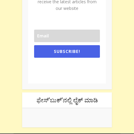
receive the latest articles from
our website
SUBSCRIBE!
One e-mail a week. We don't spam.
Don't forget to check the promotional
tab if you are using gmail.
ಫೇಸ್’ಬುಕ್’ನಲ್ಲಿ ಲೈಕ್ ಮಾಡಿ