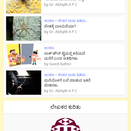
by
Dr. Abhijith A P C
ಅಂಕಣ
•
ಜೇಡನ ಜಾಡು ಹಿಡಿದು..
ಜೇಡಕ್ಕೆ ಬಾಲವಿದೆಯಾ?
by
Dr. Abhijith A P C
ಅಂಕಣ
ಲಾಕ್`ಡೌನ್ ಟೈಮಲ್ಲಿ ಕರೆಯದೆ
ಮನೆಗೆ ಬಂದ ಅತಿಥಿಗಳು
by
Guest Author
ಅಂಕಣ
•
ಜೇಡನ ಜಾಡು ಹಿಡಿದು..
ಮನೆಯೊಳಗೆ ಬಲೆ ಮಾಡುವ ಇತರೆ
ಜೇಡಗಳು.
by
Dr. Abhijith A P C
ಲೇಖಕರ ಕುರಿತು