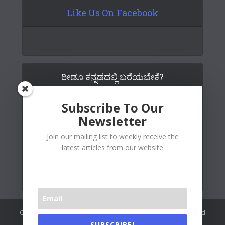
Like Us On Facebook
ರೀಡೂ ಕನ್ನಡದಲ್ಲಿ ಬರೆಯಬೇಕೆ?
Subscribe To Our
Newsletter
Join our mailing list to weekly receive the
latest articles from our website
Copywrite© 2026 Readoo Media Private Limited. Created and
maintained by
The Web People
.
SUBSCRIBE!