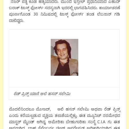
ನಜರ್ ಪತ್ನಿ ಕೂಡ ಹತ್ಯೆಯಾದರು. ಮುಂದೆ ಇಸ್ರೇಲ್ ಪ್ರಧಾನಿಯಾದ ಎಹುದ್
ಬರಾಕ್ ಟಾಸ್ಕ್ ಫೋರ್ಸ್ ಸದಸ್ಯನಾಗಿ ಇದರಲ್ಲಿ ಭಾಗವಹಿಸಿದರು. ಕಾರ್ಯಾಚರಣೆ
ಪೂರ್ಣಗೊಂಡ 30 ನಿಮಿಷದಲ್ಲಿ ಟಾಸ್ಕ್ ಫೋರ್ಸ್ ತಂಡ ಲೆಬನಾನ್ ಗಡಿ
ದಾಟಿದ್ದರು.
ರೆಡ್ ಪ್ರಿನ್ಸ್ ಯಾನೆ ಅಲಿ ಹಸನ್ ಸಲೇಮಿ
ಮೊದಲಿನಿಂದಲೂ ಮೊಸಾದ್, ಆಲಿ ಹಸನ್ ಸಲೇಮಿ ಅಥವಾ ರೆಡ್ ಪ್ರಿನ್ಸ್
ಎಂದು ಕರೆಯಲ್ಪಡುವ ವ್ಯಕ್ತಿಯ ತಲಾಶೆಯಲ್ಲಿತ್ತು. ಈತ ಮ್ಯೂನಿಚ್ ನರಮೇಧದ
ಮಾಸ್ಟರ್ ಮೈಂಡ್ ಆಗಿದ್ದ. ಅಮೇರಿಕಾ ಬೇಹುಗಾರಿಕಾ ಸಂಸ್ಥೆ C.I.A ಗು ಈತ
ಆಪ್ತನಾಗಿದ್ದ. ಬ್ಲಾಕ್ ಸೆಪ್ಟೆಂಬರ್ನ ಚೀಫ್ ಆಪರೇಷನ್ ಅಧಿಕಾರಿಯಾಗಿದ್ದ ಈತ