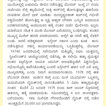
ಯುರೋಪ್ನಲ್ಲಿ ಐಷಾರಾಮಿ ಜೀವನ ನಡೆಸುತ್ತಿದ್ದ. ಮೊಸಾದ್ ಜುಲೈ 21 ರಂದು
ನಾರ್ವೆಯಾ ಲಿಲ್ಲಿ ಹ್ಯಾಮೆರ್ನಲ್ಲಿ ರಾತ್ರಿ ಕಾರ್’ನಲ್ಲಿ ಹೋಗುತ್ತಿದ್ದಾಗ ಈತನೆಂದು
ದಂಪತಿಗಳ ಮೇಲೆ ಧಾಳಿ ಮಾಡಿತು. ದುರದೃಷ್ಟವಶಾತ್ ಕಾರ್’ನಲ್ಲಿ ಗರ್ಭಿಣಿ
ಪತ್ನಿಯೊಂದಿಗೆ ಹೋಗುತ್ತಿದ್ದ ಆ ವ್ಯಕ್ತಿ ಅಹ್ಮದ್ ಬೌಚಿಕೀ ಎನ್ನುವ ಅಮಾಯಕ
ಬರಹಗಾರನಾಗಿದ್ದ. ಅಮಾಯಕನ ಹತ್ಯೆ ನಂತರ ನಾರ್ವೆ ಪೊಲೀಸರು ಇಬ್ಬರು
ಮಹಿಳೆಯರ ಸಹಿತ 6 ಮಂದಿ ಮೊಸಾದ್ ಏಜೆಂಟರನ್ನು ಬಂಧಿಸಿದ್ದರು. ತಂಡದ
ಮುಖ್ಯಸ್ಥ ಮಿಚೆಲ್ ಹರಾರಿ ಪರಾರಿಯಾದರು. ಅಲ್ಲಿಗೆ ಈ ಸರಣಿ ಹತ್ಯೆ ಬೆಳಕಿಗೆ
ಬಂತು. ಆದರೆ ಅಧಿಕೃತವಾಗಿ ಇಸ್ರೇಲ್ ಸರ್ಕಾರ ಎಂದು ಕೂಡ ತಾನು
ನಡೆಸುತ್ತಿರುವ ರಹಸ್ಯ ಕಾರ್ಯಾಚರಣೆಯನ್ನು ಒಪ್ಪಿಕೊಳ್ಳಲಿಲ್ಲ. ಮೊಸಾದ್
1974ರ ಜನವರಿಯಲ್ಲಿ ಸಲೇಮಿಗಾಗಿ ಮತ್ತೊಮ್ಮೆ ವಿಫಲ ಯತ್ನವನ್ನು
ಸ್ವಿಜರ್ಲೆಂಡ್’ನ ಚಾರ್ಚ್ವೊಂದರಲ್ಲಿ ನಡೆಸಿತ್ತು. ಈ ಸಲೇಮಿ ಹತ್ಯಾ ಪ್ರಯತ್ನದ
ನಂತರ ಪ್ಯಾಲೆಸ್ತೀನ್ ನಾಯಕ ಯಾಸಿರ್ ಅರಾಫತ್ನೊಂದಿಗೆ ವಿಶ್ವಸಂಸ್ಥೆಯ
ಸಭೆಯಲ್ಲೊಮ್ಮೆ ಕಾಣಿಸಿಕೊಂಡಿದ್ದ ಎಂದರೆ ಇಸ್ರೇಲ್’ಗೆ ಈತನ ಬಲಿ ಏಕೆ ಇಷ್ಟು
ಮುಖ್ಯವಾಗಿತ್ತು ಎಂದು ನಿಮಗೆ ಅಂದಾಜಾಗಬಹುದು. 1978 ರಲ್ಲಿ ಈತ
ಲೆಬನಾನ್ ದೇಶದ ಜಾರ್ಜಿನ ರಿಜ್ಕ್ ಎಂಬ ಮಿಸ್ ಯೂನಿವರ್ಸ್ ಒಬ್ಬಳನ್ನು
ಮದುವೆಯಾಗಿ ಬೈರುತ್’ನಲ್ಲಿ ವಾಸಿಸತೊಡಗಿದ. 5 ವಿಫಲ ಹತ್ಯಾಪ್ರಯತ್ನದ
ನಂತರ ಕೊನೆಗೆ 22 ಜನವರಿ 1979 ರಂದು ಕಾರ್ ಬಾಂಬ್ ಸ್ಪೋಟದಲ್ಲಿ
ಈತನನ್ನು ಹತ್ಯೆ ಮಾಡಲಾಯಿತು. ಸಮೀಪದಲ್ಲಿದ್ದ 4 ಜನ ಅಂಗರಕ್ಷಕರು
ಬಲಿಯಾದರು ಸಕಲ ಮಿಲಿಟರಿ ಗೌರವದೊಂದಿಗೆ ಬೈರುತ್ ನಲ್ಲಿ ನಡೆದ
ಅಂತ್ಯಕ್ರಿಯೆಗೆ 20,000 ಜನ ಭಾಗವಹಿಸಿದ್ದರು.