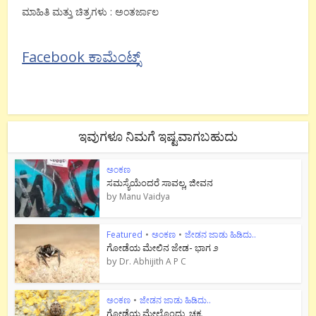
ಮಾಹಿತಿ ಮತ್ತು ಚಿತ್ರಗಳು : ಅಂತರ್ಜಾಲ
Facebook ಕಾಮೆಂಟ್ಸ್
ಇವುಗಳೂ ನಿಮಗೆ ಇಷ್ಟವಾಗಬಹುದು
ಅಂಕಣ
ಸಮಸ್ಯೆಯೆಂದರೆ ಸಾವಲ್ಲ, ಜೀವನ
by
Manu Vaidya
Featured
•
ಅಂಕಣ
•
ಜೇಡನ ಜಾಡು ಹಿಡಿದು..
ಗೋಡೆಯ ಮೇಲಿನ ಜೇಡ- ಭಾಗ ೨
by
Dr. Abhijith A P C
ಅಂಕಣ
•
ಜೇಡನ ಜಾಡು ಹಿಡಿದು..
ಗೋಡೆಯ ಮೇಲೊಂದು ಚಕ್ರ