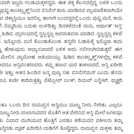
ಿ ಇಬ್ಬರು ಗಂಡುಮಕ್ಕಳಿದ್ದರು. ಈತ ಚಿಕ್ಕ ಕೆಲಸದಲ್ಲಿದ್ದ. ಬಳಿಕ ಒಂದು
ಣಪುಟ್ಟ ಕಾಂಟ್ರ್ಯಾಕ್ಟ್’ನಿಂದ ಬಿಸಿನೆಸ್ ಶುರು ಮಾಡಿದವ ಪ್ರಾಮಾಣಿಕವಾಗಿಯೇ
ನ್ನುವ ಚಿಕ್ಕಾಸ್ತಿಯೂ ಇರಲಿಲ್ಲ. ಹಾಗಾಗಿ ಬಂದದ್ದರಲ್ಲೆ ಒಂದು ಪುಟ್ಟ ಮನೆ, ಕಾರು
ಲಿಗೆ ನೆಮ್ಮದಿಯ ಬದುಕು ಉಳಿದಿತ್ತು. ದಿನಕಳೆದಂತೆ ನಾನು, ಅರ್ಥಾತ್ ‘ಆಸ್ತಿ’
ಯಾಕ್ಟ್ ಹಿಡಿದ. ಪ್ರಾರಂಭದಲ್ಲಿ ಸ್ವಲ್ಪಸ್ವಲ್ಪ ಅಪರಾತಪರಾ ಮಾಡಿದ. ಸ್ವಲ್ಪಸ್ವಲ್ಪ ಕಳಪೆ
 ನುಂಗಿದ. ಇನ್ನೊಂದು ಮನೆ ಕೊಂಡುಕೊಂಡ. ತನ್ನದೇ ಓಡಾಟಕ್ಕೆ ಇನ್ನೊವಾ ಕಾರು
ಸುಳ್ಳು ಹೇಳುವುದು ಅಭ್ಯಾಸವಾದರೆ ಬಳಿಕ ಅದು ಸಲೀಸಾಗಿಬಿಡುತ್ತದೆ’ ಈಗ
ೇಲಿನ ವ್ಯಾಮೋಹ ಅತಿಯಾಯ್ತು. ಹಿಡಿದ ಕಾಂಟ್ರ್ಯಾಕ್ಟ್’ಗಳಲ್ಲೆಲ್ಲ ಕಳಪೆ
 ಅವರೂ ಆಸ್ತಿವಂತರಾದರು. ಕಪ್ಪು ಹಣದ ಭಾರ ತಾಳಲಾರದೆ, ಆಸ್ತಿ ಖರೀದಿ
ೇ ಇತ್ತು; ಆತನ ಹಿಂದಿನ ಜನ್ಮ ಪುಣ್ಯ ಸಹ. ಬಿಸಿನೆಸ್‍ಮನ್ ಎಂದು ಹೆಸರು
ಕುರ್ಚಿ ಕಾದಿರುತ್ತಿತ್ತು. ಪೆಟ್ರೋಲ್ ಬಂಕ್, ರಿಯಲ್ ಎಸ್ಟೇಟ್, ಫ್ಯಾಕ್ಟರಿ
ೆ’ ಅಂತೂ ಒಂದು ದಿನ ರಾಮಪ್ಪನ ಅಸ್ಥಿಯೂ ಮಣ್ಣು ನೀರು ಸೇರಿತು. ಎಲ್ಲರೂ
ಥಿ ಮಣ್ಣು ನೀರು ಪಾಲಾಗುವದರ ಜೊತೆಗೆ ಆತ ಪೇರಿಸಿದ ಆಸ್ತಿ ಮೇಲೆ ಜಗಳವೂ
ಲೇರಿತು. ವಿವಾದ ಮುಗಿಯುವ ಹೊತ್ತಿಗೆ ಎರಡೂ ಕಡೆಯವರ ವಕೀಲರು ತಮ್ಮ
ನ್ನೆರಡು ಪ್ಲಾಟ್ ಖರೀದಿಸಿ ಬಾಡಿಗೆಗೆ ಕೊಟ್ಟಿದ್ದರು. ರಾಮಪ್ಪನ ಮಕ್ಕಳು ತಮ್ಮ