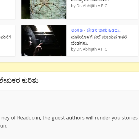
by
Dr. Abhijith A P C
ಅಂಕಣ
ಜೇಡನ ಜಾಡು ಹಿಡಿದು..
•
 ಮನೆಗೆ
ಮನೆಯೊಳಗೆ ಬಲೆ ಮಾಡುವ ಇತರೆ
ಜೇಡಗಳು.
by
Dr. Abhijith A P C
ಲೇಖಕರ ಕುರಿತು
rney of Readoo.in, the guest authors will render you stories
un.