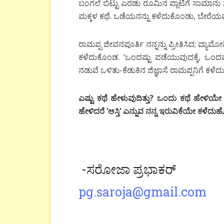
ಬಂಗಲೆ ಬಿಟ್ಟು ಎರಡು ರೂಮಿನ ಪ್ಲಾಟಿಗೆ ಸಾಮಾನು ಸ
ಮಕ್ಕಳ ಕಥೆ. ಒಡೆಯನನ್ನು ಕಳೆದುಕೊಂಡು, ಬೇರೆಯವ
ರಾಮಪ್ಪ ಜೀವನಪೂರ್ತಿ ನನ್ನನ್ನು ಪ್ರೀತಿಸಿದ; ವ್ಯಾಮ
ಕಳೆದುಕೊಂಡ. ‘ಒಂದಷ್ಟು ಪಡೆಯುವುದಕ್ಕೆ, ಒಂದಷ
ನಡುವೆ ಒಳಿತು-ಕೆಡುಕಿನ ಜಿಜ್ಞಾಸೆ ರಾಮಪ್ಪನಿಗೆ ಕಳೆದ
ಎಷ್ಟು ಕಥೆ ಹೇಳುವುದಿತ್ತು? ಒಂದು ಕಥೆ ಹೇಳಿಯೇ ಇ
ಹೇಳಿದರೆ ‘ಆಸ್ತಿ’ ಎನ್ನುವ ನನ್ನ ಇರುವಿಕೆಯೇ ಕಳೆ
-ಸರೋಜಾ ಪ್ರಭಾಕರ್
pg.saroja@gmail.com