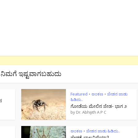
ನಿಮಗೆ ಇಷ್ಟವಾಗಬಹುದು
Featured
ಅಂಕಣ
ಜೇಡನ ಜಾಡು
•
•
ಹಿಡಿದು..
ನ
ಗೋಡೆಯ ಮೇಲಿನ ಜೇಡ- ಭಾಗ ೨
by
Dr. Abhijith A P C
ಅಂಕಣ
ಜೇಡನ ಜಾಡು ಹಿಡಿದು..
•
ಜೇಡಕ್ಕೆ ಬಾಲವಿದೆಯಾ?