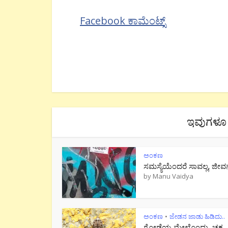
Facebook ಕಾಮೆಂಟ್ಸ್
ಇವುಗಳೂ 
ಅಂಕಣ
ಸಮಸ್ಯೆಯೆಂದರೆ ಸಾವಲ್ಲ, ಜೀವ
by
Manu Vaidya
ಅಂಕಣ
ಜೇಡನ ಜಾಡು ಹಿಡಿದು..
•
ಗೋಡೆಯ ಮೇಲೊಂದು ಚಕ್ರ