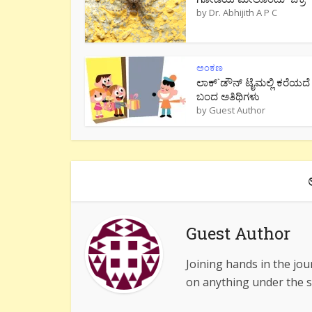
by
Dr. Abhijith A P C
ಅಂಕಣ
ಲಾಕ್`ಡೌನ್ ಟೈಮಲ್ಲಿ ಕರೆಯದೆ
ಬಂದ ಅತಿಥಿಗಳು
by
Guest Author
Guest Author
Joining hands in the jou
on anything under the s