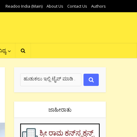
Readoo India (Main)
About Us
Contact Us
Authors
ಿಧ್ಯ
ಜಾಹೀರಾತು