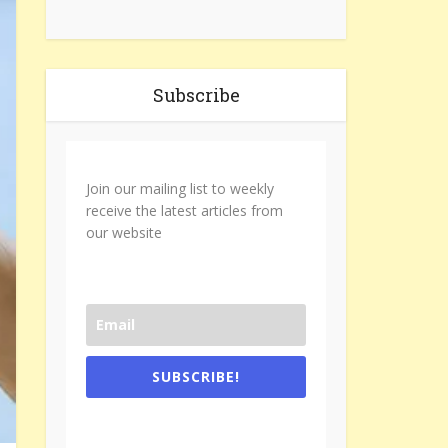
Subscribe
Join our mailing list to weekly
receive the latest articles from
our website
SUBSCRIBE!
One e-mail a week. We don't spam.
Don't forget to check the promotional
tab if you are using gmail.