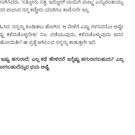
ಾಗಿಸಿದರು. ‘ಸತ್ತೋನು ಸತ್ತ, ಇದ್ದೋರ್ ಬಾಯಿಗೆ ಮಣ್ಣು’ ಎನ್ನುವಂತಾಯ್ತು
ರ ಪಾಲಾದ ನನ್ನ ಕಣ್ಣೀರು ಯಾರಿಗೂ ಕಾಣಿಸಲೇ ಇಲ್ಲ.
ೋಹಿಸಿದ; ನನ್ನನ್ನು ಕೂಡಿಡಲು ಹೆಣಗಿದ. ಆ ವೇಳೆಗೆ ಎಷ್ಟು ಗಳಿಸಿದನೋ ಅಷ್ಟೇ
್ಟು ಕಳೆದುಕೊಳ್ಳಬೇಕು’ ನಿಜ. ಪಡೆಯುವುದು, ಕಳೆದುಕೊಳ್ಳುವುದು ಇದರ
ುಹೋಯಿತೇ? ಈ ಪ್ರಶ್ನೆ ಆಗಿನಿಂದ ನನ್ನನ್ನು ಕಾಡುತ್ತಲೇ ಇದೆ.
ಷ್ಟು ಹಗುರಾದೆ; ಎಲ್ಲ ಕಥೆ ಹೇಳಿದರೆ ಇನ್ನೆಷ್ಟು ಹಗುರಾಗಬಹುದು? ಎಲ್ಲ
ದುಹೋಗಬಹುದೆನ್ನುವ ಭಯ ಅಷ್ಟೆ.