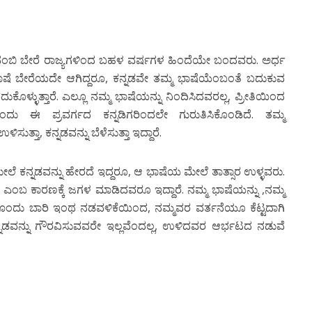
 ನಂಬಿ ಬೇರೆ ರಾಜ್ಯಗಳಿಂದ ಬಹಳ ವರ್ಷಗಳ ಹಿಂದೆಯೇ ಬಂದವರು. ಅರ್ಧ
ಾಷೆ ಬೇರೆಯದೇ ಆಗಿದ್ದರೂ, ಕನ್ನಡವೇ ತಮ್ಮ ಭಾಷೆಯೆಂಬಂತೆ ಬದುಕುವ
ದುಕೊಳ್ಳುತ್ತಾರೆ. ಎಲ್ಲೂ ನಮ್ಮ ಭಾಷೆಯನ್ನು ನಿಂದಿಸಿದವರಲ್ಲ, ಪ್ರೀತಿಯಿಂದ
 ಈ ಪ್ರವರ್ಗದ ಕನ್ನಡಿಗರಿಂದಲೇ ಗುರುತಿಸಿಕೊಂಡಿದೆ. ತಮ್ಮ
ತಾ, ಕನ್ನಡವನ್ನು ಬೆಳೆಸುತ್ತಾ ಇದ್ದಾರೆ.
 ಮೇಲೆ ಕನ್ನಡವನ್ನು ಹೇರದೆ ಇದ್ದರೂ, ಆ ಭಾಷೆಯ ಮೇಲೆ ತಾತ್ಸಾರ ಉಳ್ಳವರು.
ರು ಎಂಬ ಕಾರಣಕ್ಕೆ ಜಗಳ ಮಾಡಿದವರೂ ಇದ್ದಾರೆ. ನಮ್ಮ ಭಾಷೆಯನ್ನು ,ನಮ್ಮ
ವೊಂದು ಬಾರಿ ಇಂಥ ನಡವಳಿಕೆಯಿಂದ, ನಮ್ಮವರ ವರ್ತನೆಯೂ ಕೆಟ್ಟದಾಗಿ
ನ್ನಡವನ್ನು ಗೌರವಿಸುವವರೇ ಇಲ್ಲವೆಂದಲ್ಲ, ಉಳಿದವರ ಆರ್ಭಟದ ನಡುವೆ