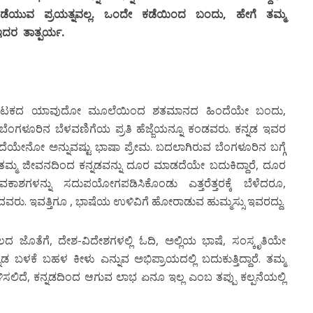
ಒಡೆಯುವ ಪ್ರಯತ್ನವಲ್ಲ. ಒಂದೇ ಕಡೆಯಿಂದ ಬಂದು, ಹೇಗೆ ತಮ್ಮ
 ಇದರ ತಾತ್ಪರ್ಯ.
ರ್ನಾಟಕದ ಯಾವುದೋ ಮೂಲೆಯಿಂದ ಶತಮಾನದ ಹಿಂದೆಯೇ ಬಂದು,
ಬೆಂಗಳೂರಿನ ಬೆಳವಣಿಗೆಯ ಪ್ರತಿ ಹೆಜ್ಜೆಯನ್ನೂ ಕಂಡವರು. ಕನ್ನಡ ಇವರ
ಂಬಿದೆಯೇನೋ ಅನ್ನುವಷ್ಟು ಭಾಷಾ ಪ್ರೇಮ. ಬದಲಾಗಿರುವ ಬೆಂಗಳೂರಿನ ಬಗ್ಗೆ
, ತಮ್ಮ ಜೀವನದಿಂದ ಕನ್ನಡವನ್ನು ದೂರ ಮಾಡದೆಯೇ ಬದುಕಿದ್ದಾರೆ, ದೂರ
ಶಗಳನ್ನು ಸದುಪಯೋಗಪಡಿಸಿಕೊಂಡು ಎತ್ತರೆತ್ತರಕ್ಕೆ ಬೆಳೆದರೂ,
ವರು. ಇವತ್ತಿಗೂ , ಭಾಷೆಯ ಉಳಿವಿಗೆ ಹೋರಾಡುವ ಹುಮ್ಮಸ್ಸು ಇವರದ್ದು.
 ಜೊತೆಗೆ, ದೇಶ-ವಿದೇಶಗಳಲ್ಲಿ ಓದಿ, ಅಲ್ಲಿಯ ಭಾಷೆ, ಸಂಸ್ಕೃತಿಯೇ
ನ್ನಡ ಬಳಕೆ ಬಹಳ ಕೀಳು ಎನ್ನುವ ಅಭಿಪ್ರಾಯದಲ್ಲಿ ಬದುಕುತ್ತಿದ್ದಾರೆ. ತಮ್ಮ
ಳಿಸಲಿದೆ, ಕನ್ನಡದಿಂದ ಆಗುವ ಲಾಭ ಏನೂ ಇಲ್ಲ ಎಂಬ ತಪ್ಪು ಕಲ್ಪನೆಯಲ್ಲಿ