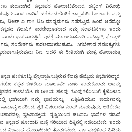
 ಗೀಳು ಶುರುವಾಗಿದೆ. ಕನ್ನಡಪರ ಹೋರಾಟವೆಂದರೆ, ಡಬ್ಬಿಂಗ್ ವಿರೋಧಿ
ುವುದು ಎಂಬಂತಾಗಿದೆ. ಹಗೆತನದ ಬೆಂಕಿಗೆ ತುಪ್ಪ ಸುರಿಯೋ ಕಾರ್ಯವನ್ನು
ಆರ್ ಪಿ ಗಾಗಿ ಟಿವಿ ಮಾಧ್ಯಮಗಳು ನಡೆಸುತ್ತಿವೆ. ಹಿಂದೆ ಅದೆಷ್ಟೋ
ಿ, ಕನ್ನಡದ ಗೆಲುವಿಗೆ ಕಾರಣೀಭೂತರಾದ ನಮ್ಮ ಸಂಘಟನೆಗಳು ಇಂದು
ನೋ ಎಂದು ಭಾಸವಾಗುತ್ತಿದೆ. ಇದಕ್ಕೆ ಮೂಲಭೂತವಾಗಿ ವಾಟ್ಸಾಪ್, ಫೇಸ್ಬುಕ್
ನಗಳು, ಸಂದೇಶಗಳು ಕಾರಣವಾಗಿರಬಹುದು. ಸಿಗಬೇಕಾದ ಸವಲತ್ತುಗಳು
್ಯಾಯವಾಗುತ್ತಿರುವುದು ನಿಜ. ಆದರೆ ಈ ರೀತಿಯಾಗಿ ಮಾತ್ರ ಹೋರಾಡುತ್ತ
್ನಡ ಹೇಳಿಕೊಟ್ಟು ಪ್ರೋತ್ಸಾಹಿಸುತ್ತಿರುವ ಕೆಲವು ಹೆಮ್ಮೆಯ ಕನ್ನಡಿಗರಿದ್ದಾರೆ,
ಹಾಗೆಯೇ ಕನ್ನಡ ಬಳಕೆಯ ಮೂಲಕವೇ ಬಾಳು ಕಂಡುಕೊಂಡು ಅದನ್ನು
ನ್ನಡಪರ ಕಾಳಜಿಯೇ. ಈ ರೀತಿಯ ಹಲವು ಗುಂಪುಗಳೊಂದಿಗೆ ಕೈಜೋಡಿಸಿ
ಲಿ ಭಾಗಿಯಾಗಿ ನಮ್ಮ ಭಾಷೆಯನ್ನು ಎತ್ತಿಹಿಡಿಯುವ ಕಾರ್ಯವನ್ನು
 ಸಾಮಾನ್ಯ ಜನರಿಂದ. ಪ್ರತಿ ವಿಷಯಕ್ಕೂ ಬಂದ್ ಮಾಡುವುದು, ಅತಿರೇಕದ
ಿಹಾರವಲ್ಲ. ಸ್ವಹಿತಾಸಕ್ತಿಯ ದೃಷ್ಟಿಯಿಂದ ಹಲವರು ಭಾಷೆಗಳ ನಡುವೆ
 ಹೋಗಿರುವ ಕನ್ನಡದ ಹೋರಾಟ ಮತ್ತೆ ಸರಿಯಾದ ದಿಕ್ಕಿನಲ್ಲಿ ನಡೆಯಬೇಕು. ಇಂದು
ಪಿನಿಂದ ನಿಜವಾದ ಹೋರಾಟದಲ್ಲಿ ತೊಡಗಬೇಕು. ಸಣ್ಣ ಮಕ್ಕಳಿಂದ ಹಿಡಿದು