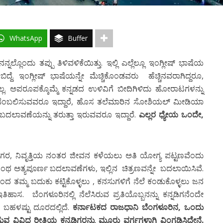
WhatsApp
Buffer
ನಲ್ಲೊಂದು ತಪ್ಪು ತಿಳಿವಳಿಕೆಯಿತ್ತು. ಇಲ್ಲಿ ಎಲ್ಲೆಲ್ಲೂ ಇಂಗ್ಲೀಷ್ ಭಾಷೆಯ
ದ್ದೆ. ಇಂಗ್ಲೀಷ್ ಭಾಷೆಯನ್ನೇ ಮೆಚ್ಚಿಕೊಂಡವರು ಹೆಚ್ಚಿನವರಾಗಿದ್ದರೂ,
ಲ. ಅಪರೂಪಕ್ಕೊಮ್ಮೆ ಕನ್ನಡದ ಉಳಿವಿಗೆ ಬೀದಿಗಿಳಿದು ಹೋರಾಟಗಳನ್ನು
ಿ ಬೆಂಬಲಿಸುವವರೂ ಇದ್ದಾರೆ, ಹೊಸ ತಲೆಮಾರಿನ ಸೋಶಿಯಲ್ ಮೀಡಿಯಾ
ದಲಾವಣೆಯನ್ನು ತರುತ್ತಾ ಇರುವವರೂ ಇದ್ದಾರೆ.
ಎಲ್ಲರ ಧ್ಯೇಯ ಒಂದೇ,
 ನಗರ, ನಿವೃತ್ತಿಯ ನಂತರ ಜೀವನ ಕಳೆಯಲು ಅತಿ ಯೋಗ್ಯ ಪಟ್ಟಣವೆಂದು
ಆದಂಥ ಅತ್ಯಪೂರ್ಣ ಬದಲಾವಣೆಗಳು, ಇಲ್ಲಿನ ಚಿತ್ರಣವನ್ನೇ ಬದಲಾಯಿಸಿವೆ.
ದ ತಮ್ಮ ಬದುಕು ಕಟ್ಟಿಕೊಳ್ಳಲು , ಕನಸುಗಳಿಗೆ ನೆಲೆ ಕಂಡುಕೊಳ್ಳಲು ಜನ
ತಿಹಾಸ. ಬೆಂಗಳೂರಿನಲ್ಲಿ ನೆಲೆಸಿರುವ ಪ್ರತಿಯೊಬ್ಬನನ್ನು ಕನ್ನಡಿಗನೆಂದೇ
ಬಹಳಷ್ಟು ದೂರದಲ್ಲಿದೆ.
ಕರ್ನಾಟಕದ ರಾಜಧಾನಿ ಬೆಂಗಳೂರಿನ, ಒಂದು
 ವಿವಿಧ ರೀತಿಯ ಕನ್ನಡಿಗರನ್ನು ಮೂರು ವರ್ಗಗಳಾಗಿ ವಿಂಗಡಿಸಿದ್ದೇನೆ.