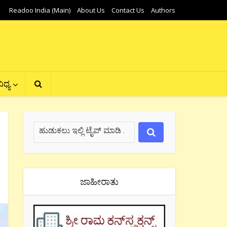
Readoo India (Main)
About Us
Contact Us
Authors
ಿಧ್ಯ
ಜಾಹೀರಾತು