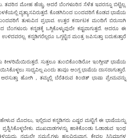
. ತವರಿನ ಮೋಹ ಹೆಚ್ಚು, ಆದರೆ ಬೆಂಗಳೂರಿನ ಸೆಳೆತ ಇವರನ್ನೂ ಬಿಟ್ಟಿಲ್ಲ.
ೆಯಲ್ಲಿ ವ್ಯತ್ಯಾಸವಿರುತ್ತದೆ. ಕೊಡಗಿನಿಂದ ಬಂದವರಿಗೆ ಕೊಡವ ಭಾಷೆಯ
ಬಂದವರಿಗೆ ತುಳುವಿನ ಪ್ರಭಾವ. ಉತ್ತರ ಕರ್ನಾಟಕ ಮಂದಿಗೆ ಬಿರುಸಾಗಿ
ಂಗಳೂರು ಕನ್ನಡಕ್ಕೆ ಒಗ್ಗಿಕೊಳ್ಳುವುದೇ ಕಷ್ಟವಾಗುತ್ತದೆ. ಆದರೂ ಈ
ದವರಲ್ಲ. ಕನ್ನಡಿಗರೆಲ್ಲರೂ ಒಗ್ಗಟ್ಟಿನ ಮಂತ್ರ ಜಪಿಸುತ್ತಾ ಬದುಕುತ್ತಾರೆ
 ಕೀಳರಿಮೆಯಿರುತ್ತದೆ. ಸುತ್ತಲೂ ತುಂಬಿಕೊಂಡಿರೋ ಇಂಗ್ಲೀಷ್ ಭಾಷೆಯ
ಿಸಿಕೊಳ್ಳಲು ಸಾಧ್ಯವಿಲ್ಲ ಎಂದು ತಾವೂ ಆಂಗ್ಲ ಭಾಷೆಯ ದಾಸರಾಗುತ್ತಾರೆ.
 ಅರಸುತ್ತಾ ಹೋಗಿ , ತಮ್ಮಲ್ಲಿ ಬೆರೆತಿರುವ ಕಿಂಚಿತ್ ಭಾಷಾ ಪ್ರೇಮವನ್ನು
ೇಳುವ ಮೊದಲು, ಇಲ್ಲಿರುವ ಕನ್ನಡಿಗರು ಎಷ್ಟರ ಮಟ್ಟಿಗೆ ಈ ಭಾಷೆಯನ್ನು
ಎಂದು ಪ್ರಶ್ನಿಸಿಕೊಳ್ಳಬೇಕು. ಮುಖವಾಡಗಳನ್ನು ಹಾಕಿಕೊಂಡು ಓಡಾಡುವ ಇಂಥ
ಿಳಿಯದು. ನಮ್ಮಲ್ಲೇ ಸಮಸ್ಯೆಗಳು ಹಲವಿರುವಾಗ, ಕೇವಲ ಸಿನಿಮಾಗಳ