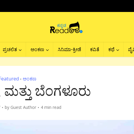
ಪ್ರಚಲಿತ
ಅಂಕಣ
ಸಿನಿಮಾ-ಕ್ರೀಡೆ
ಕವಿತೆ
ಕಥೆ
ವೈವ
Featured
ಅಂಕಣ
•
ೆ ಮತ್ತು ಬೆಂಗಳೂರು
7
by
Guest Author
4 min read