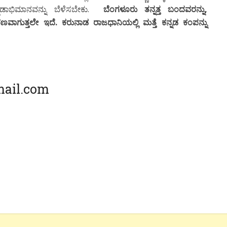
ನಡಾಭಿಮಾನವನ್ನು ಬೆಳೆಸಬೇಕು.
ಬೆಂಗಳೂರು ತನ್ನತ್ತ ಬಂದವರನ್ನು,
ವಾಗುತ್ತಲೇ ಇದೆ. ಕರುನಾಡ ರಾಜಧಾನಿಯಲ್ಲಿ ಮತ್ತೆ ಕನ್ನಡ ಕಂಪನ್ನು
ail.com