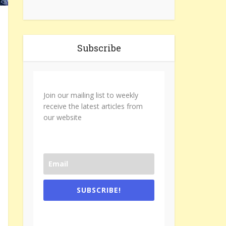
Subscribe
Join our mailing list to weekly
receive the latest articles from
our website
SUBSCRIBE!
One e-mail a week. We don't spam.
Don't forget to check the promotional
tab if you are using gmail.