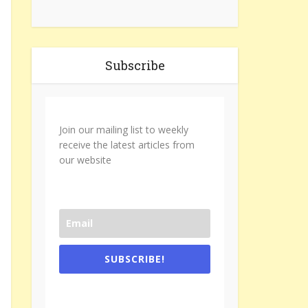
Subscribe
Join our mailing list to weekly
receive the latest articles from
our website
SUBSCRIBE!
One e-mail a week. We don't spam.
Don't forget to check the promotional
tab if you are using gmail.