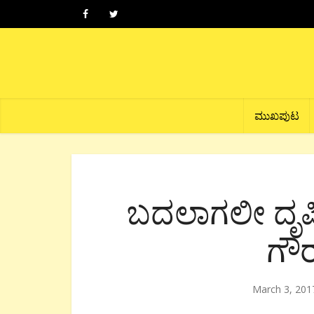
ಮುಖಪುಟ
ಬದಲಾಗಲೀ ದೃಷ್
ಗೌ
March 3, 201