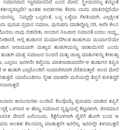
 ಸಮಾನವಾದ ಸ್ಥಾನಮಾನವಿದೆ ಎಂದ ಮೇಲೆ, ಸ್ತ್ರೀಯರನ್ನೂ ತಮ್ಮಂತೆ
ಕರ್ತವ್ಯವಲ್ಲವೇ? ಇಂತಹ ಆದರ್ಶಗಳು ಕೇವಲ ಬಾಯಿ ಮಾತಿನಲ್ಲಿದೆಯೇ
ನ್ನು ನಿಮ್ಮಲ್ಲೇ ಒಬ್ಬರಂತೆ, ಒಬ್ಬ ಒಳ್ಳೆಯ ಗೆಳತಿಯಾಗಿ, ಎಲ್ಲಕ್ಕಿಂತ
ು ಪುರುಷ ಪ್ರಧಾನ ಸಮಾಜ, ಪುರುಷರು ಮಾಡಿದ್ದೆಲ್ಲಾ ಸರಿ, ಅದೇ ಕೆಲಸ
 ಮೊದಲು ನಾವು ಬಿಡಬೇಕು. ಅಂದಾಗ ನಿಜವಾದ ಸಮಾನತೆ ಬರಲು ಸಾಧ್ಯ್ಲ.
ುಳ ನೀಡಿದರೆ, ಅಲ್ಲಿ ಹುಡುಗನ ಮರ್ಯಾದೆಗಿಂತ ಹುಡುಗಿಯ ಮರ್ಯಾದೆಯೇ
ಹುಡುಗ ಆರಾಮವಾಗಿ ಮತ್ಯಾವ ಹುಡುಗಿಯನ್ನು ಚುಡಾಯಿಸಲಿ ಎಂದು
ಹುಡುಗಿ ಮಾತ್ರ ಸಮಾಜದ ನಿಂದನೆ ಮತ್ತು ಚುಚ್ಚು ಮಾತುಗಳನ್ನು ಕೇಳುತ್ತಾ
, ಎಲ್ಲರೂ ಇವಳದೇ ತಪ್ಪೆಂದು ಮಾತನಾಡುವವರೇ! ಆ ಹುಡುಗನ ತಪ್ಪಿನ
 ಆ ಹುಡುಗಿ ಎಲ್ಲರೊಂದಿಗೆ ಸಾಮಾಜಿಕವಾಗಿ ಬೆರೆತಿರುತ್ತಾಳೆ. ಅಂದ ಮೇಲೆ
ುತ್ತದೆ. ಯಾರೊಂದಿಗೂ ಸ್ನೇಹ ಮಾಡದೇ ಮನೆಯಲ್ಲೇ ತೆಪ್ಪಗೆ ಕುಳಿತಿದ್ದರೆ
ಲಾಗುತ್ತದೆ.
ಾರು ಕಾನೂನುಗಳು ಬಂದಿವೆ. ಕೆಲವೊಮ್ಮೆ ಪುರುಷರು ಮಾಡಿದ ತಪ್ಪಿಗೆ
್ಯಕ್ಕೆ ಒಳಗಾದ ಆ ಹೆಣ್ಣು ಸಮಾಜದ ದೃಷ್ಟಿಯಲ್ಲಿ ಕೆಟ್ಟವಳಾಗಿ, ಜೀವಮಾನ
 ಮಾನಸಿಕ ವೇದನೆ ಏನೆಂಬುದು, ಶಿಕ್ಷೆಗೊಳಗಾಗಿ ಜೈಲಿಗೆ ಹೋಗಿ ಬಂದ ಆ
ಅವನು ಅಂತಹ ಕೆಲಸವನ್ನು ಮಾಡುತ್ತಲೇ ಇರಲಿಲ್ಲ. ಇದರಲ್ಲೇ ತಿಳಿಯುತ್ತದೆ