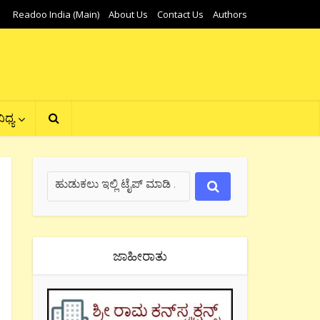
Readoo India (Main)
About Us
Contact Us
Authors
ಿಧ್ಯ
ಜಾಹೀರಾತು