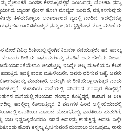
ನಮ್ಮ ವೈಚಾರಿಕತೆ ಎಂತಹ ಕೆಳಮಟ್ಟದಲ್ಲಿದೆ ಎಂಬುದನ್ನು ಯೋಚಿಸಿ. ನಮ್ಮ
ೃದ್ಧಿಯಾಗಿದೆ. ಲ್ಯಾಂಡ್ ಫೋನ್ ಹೋಗಿ ಮೊಬೈಲ್ ಬಂದಿದೆ, ಪತ್ರ ಕಳಿಸುವುದು
ಲ್ಲೇ ತಿಳಿದುಕೊಳ್ಳಲು ಅಂತರ್ಜಾಲದ ವ್ಯವಸ್ಥೆ ಬಂದಿದೆ. ಇದಲ್ಲೆದಕ್ಕೂ
ನ್ನು ಬದಲಾಯಿಸಿಕೊಳ್ಳುವ ನಮ್ಮ ಜನರ ದೃಷ್ಟಿಕೋನ ಮಾತ್ರ ಮಹಿಳೆಯ
ಯರ ಮೇಲೆ ವಿವಿಧ ರೀತಿಯಲ್ಲಿ ಲೈಂಗಿಕ ಕಿರುಕುಳ ನಡೆಯುತ್ತಲೇ ಇದೆ. ಇದನ್ನು
ಹಲವಾರು ರೀತಿಯ ಕಾನೂನುಗಳನ್ನು ಮಾಡಿದೆ ಅದು ಬೇರೆಯ ವಿಚಾರ.
ಡಿಮೆಯಾದಂತೆಯೇನೂ ಅನಿಸುತ್ತಿಲ್ಲ. ಇವಿಷ್ಟೇ ಅಲ್ಲ ಮಹಿಳೆಯರು ಕೆಲಸ
ಕಾಣುತ್ತಿದೆ. ಇದಕ್ಕೆ ಕಾರಣ ಮಹಿಳೆಯರೇ, ಅವರು ಧರಿಸುವ ಬಟ್ಟೆ, ಅವರು
ಹೋಗುವುದನ್ನು ಮಾಡುತ್ತಾರೆ, ಅದಕ್ಕಾಗಿ ಈ ರೀತಿಯೆಲ್ಲಾ ಆಗುತ್ತದೆ ಎಂದು
ಿಡುತ್ತಾರೆ. ಹುಡುಗಿಯ ಮನೆಯಲ್ಲಿ ಸರಿಯಾದ ಸಂಸ್ಕಾರ ಕೊಟ್ಟಿದ್ದರೆ
ಡುಗನ ಮನೆಯಲ್ಲಿ ಸರಿಯಾದ ಸಂಸ್ಕಾರ ಕೊಟ್ಟಿದ್ದರೆ, ಹುಡುಗ ಆ ರೀತಿ
್ಲ. ಇದನ್ನೆಲ್ಲಾ ನೋಡುತ್ತಿದ್ದರೆ, 2 ವರ್ಷಗಳ ಹಿಂದೆ ಆಸ್ಟ್ರೇಲಿಯಾದಲ್ಲಿ
ಟ್ರೇಲಿಯಾದಲ್ಲಿ ಭಾರತೀಯ ಮೂಲದ ಹುಡುಗನೊಬ್ಬ, ಭಾರತೀಯ ಹುಡುಗಿಗೆ,
ಎಷ್ಟು ಬಾರಿ ಇಷ್ಟವಿಲ್ಲವೆಂದರೂ ಬಿಡದೆ ಅವಳನ್ನು ಕಾಡುತ್ತಿದ್ದ. ಅವಳು ಎಲ್ಲೇ
ಕೊಂಡು ಹೋಗಿ ತನ್ನನ್ನು ಪ್ರೀತಿಸುವಂತೆ ದುಂಬಾಲು ಬೀಳುವುದು, ನಾನು