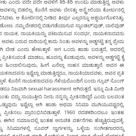
ಿಸಲೇಬೇಕು ಎಂದು ಪದೇ ಪದೇ ಅವಳಿಗೆ ಕಿರಿ-ಕಿರಿ ಉಂಟು ಮಾಡುತ್ತಿದ್ದ. ಅವಳು
ಳನ್ನು ಬಿಡಲಿಲ್ಲ. ಕೊನೆಗೆ ಅವಳು ಬೇಸತ್ತು ಆಸ್ಟ್ರೇಲಿಯಾ ಕೋರ್ಟನಲ್ಲಿ
ಳು. ಆ ಕೋರ್ಟಿನಲ್ಲಿ ನೀಡಿದ ತೀರ್ಪು ಎಲ್ಲರನ್ನೂ ಆಶ್ಚರ್ಯಗೊಳಿಸಿತ್ತು.
ೋಣ. ನಮ್ಮ ದೇಶದಲ್ಲಿ ಬಿಡುಗಡೆಯಾಗುವ ಸ್ಯಾಂಡಲ್’ವುಡ್, ಬಾಲಿವುಡ್
ಿನಿಮಾದ ನಾಯಕ, ನಾಯಕಿಯನ್ನು ಪಟಾಯಿಸುವ ಸಂದರ್ಭ, ನಾಯಕನಾದವನು
 ಬರುವ ದಾರಿಯಲ್ಲಿ ಕಾದು ನಿಂತು ಅವಳನ್ನು ಅಡ್ಡಗಟ್ಟಿ ತನ್ನ ಪ್ರೇಮ
ಾಗಿ ಬೇಡ ಎಂದು ಹೇಳುತ್ತಾಳೆ. ಆಗ ಒಂದು ಹಾಡು ಬರುತ್ತದೆ, ಅದರಲ್ಲಿ
್ರೀತಿಸುವಂತೆ ಮಾಡಲು, ಹೂವನ್ನು ಕೊಡುವುದು, ಅವಳನ್ನು ಅಡ್ಡಗಟ್ಟಿ ಕೈ
 ಹಿಂಬಾಲಿಸುವುದು, ಹೀಗೆ ಏನೆಲ್ಲಾ ಸಾಹಸ ಮಾಡುತ್ತಾನೆ. ಅವನ ಈ
. ನಾಯಕನಾದವನು ಇಷ್ಟೆಲ್ಲಾ ಮಾಡುತ್ತಿದ್ದರೂ, ನಾಯಕಿಯಾದವಳು, ಅವನ ಪ್ರತಿ
ತಿರುತ್ತಾಳೆ. ಕೊನೆಗೆ ನಾಯಕನಾದವನು ಗೆಳೆಯರೊಂದಿಗೆ ಬಂದು ಗ್ರೂಪ್ ಸೊಂಗ್
 ನಿಜವಾಗಿ sexual harassment ಆಗಿರುತ್ತದೆ. ಇನ್ನೂ ಮಿತಿ ಮೀರಿ
ಂತು ಬಿದ್ದು ಸಾಯುತ್ತೀನಿ ನೀನು ನನ್ನನ್ನು ಪ್ರೀತಿಸದಿದ್ದರೆ ಎಂದು ಬಲವಂತ
್ಡುವುದು ಇಷ್ಟೆಲ್ಲಾ ಆಗಿ ಹಾಡು ಅಥವಾ ಸಿನಿಮಾ ಮುಗಿಯುವಷ್ಟರಲ್ಲಿ,
 ಪ್ರೀತಿಸಲು ಪ್ರಾರಂಭಿಸಿಬಿಡುತ್ತಾಳೆ. 1960 ರದಶಕದಿಂದಲೂ ಇಂತಹ
ು. ಈಗಿನ ಸಮಾಜದಲ್ಲಿ ಇಂತಹ ಅನುಚಿತ ವರ್ತನೆಗಳು ಹೆಚ್ಚುತ್ತಿರುವುದಕ್ಕೆ,
 ಸಿನಿಮಾಗಳಲ್ಲಿ ಸೂಪರ್ ಸ್ಟಾರ್ಗಳನ್ನು, ಒಳ್ಳೆಯ ಸಂಗೀತಗಾರರನ್ನು