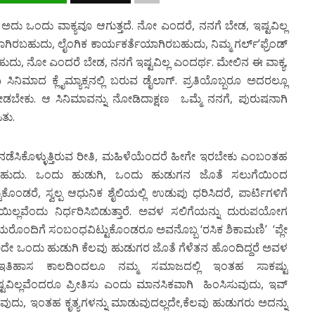
ು ಒಂದು ವಾಕ್ಯವೂ ಆಗುತ್ತದೆ. ನೋ ಎಂದರೆ, ನನಗೆ ಬೇಡ, ಇಷ್ಟವಿಲ್ಲ
ಿರಬಹುದು, ಲೈಂಗಿಕ ಕಾರ್ಯಕರ್ತೆಯಾಗಿರಬಹುದು, ನಿಮ್ಮ ಗರ್ಲ್’ಫ್ರೆಂಡ್
ು, ನೋ ಎಂದರೆ ಬೇಡ, ನನಗೆ ಇಷ್ಟವಿಲ್ಲ ಎಂದರ್ಥ. ಮೇಲಿನ ಈ ವಾಕ್ಯ,
ಸಿನಿಮಾದ ಕ್ಲೈಮ್ಯಾಕ್ಸನಲ್ಲಿ ಬರುವ ಡೈಲಾಗ್. ಪ್ರತಿಯೊಬ್ಬರೂ ಅದರಲ್ಲೂ
ಬೇಕು. ಆ ಸಿನಿಮಾವನ್ನು ನೋಡಿದಾಕ್ಷಣ ಒಮ್ಮೆ ನನಗೆ, ಪುರುಷನಾಗಿ
ಿತು.
ೆಸಿಕೊಳ್ಳುತ್ತಿರುವ ರೀತಿ, ಮಹಿಳೆಯೆಂದರೆ ಹೀಗೇ ಇರಬೇಕು ಎಂಬಂತಹ
ಾಣಬಹುದು. ಒಂದು ಹುಡುಗಿ, ಒಂದು ಹುಡುಗನ ಜೊತೆ ಸಲುಗೆಯಿಂದ
ಂಡರೆ, ಸ್ವಲ್ಪ ಆಧುನಿಕ ಶೈಲಿಯಲ್ಲಿ ಉಡುಪು ಧರಿಸಿದರೆ, ಪಾರ್ಟಿಗಳಿಗೆ
ಲ್ಲವೆಂದು ನಿರ್ಧರಿಸಿಬಿಡುತ್ತಾರೆ. ಅವಳ ಸಲಿಗೆಯನ್ನು ದುರುಪಯೋಗ
ುಗಿಯರೊಂದಿಗೆ ಸಂಬಂಧವಿಟ್ಟುಕೊಂಡರೂ ಅವನೊಬ್ಬ ‘ರಸಿಕ ಶಿಕಾಮಣಿ’ ‘ಪ್ಲೇ
ೇ ಒಂದು ಹುಡುಗಿ ಕೆಲವು ಹುಡುಗರ ಜೊತೆ ಗೆಳೆತನ ಹೊಂದಿದ್ದರೆ ಅವಳ
ತಾರೆ. ಇತಿಹಾಸ ಕಾಲದಿಂದಲೂ ನಮ್ಮ ಸಮಾಜದಲ್ಲಿ ಇಂತಹ ಸಾಕಷ್ಟು
ವಿಲ್ಲವೆಂದರೂ ಪ್ರೀತಿಸು ಎಂದು ಮಾನಸಿಕವಾಗಿ ಹಿಂಸಿಸುವುದು, ಇವ್
ಚುವುದು, ಇಂತಹ ಕೃತ್ಯಗಳನ್ನು ಮಾಡುವುದಲ್ಲದೇ,ಕೆಲವು ಹುಡುಗರು ಅದನ್ನು