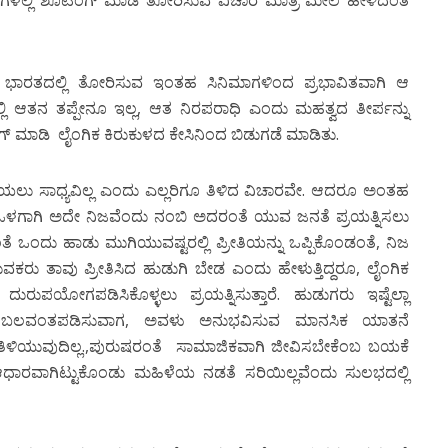
ಗಳಲ್ಲಿ ಶೂಟಿಂಗ್ ಮಾಡಿ ತೋರಿಸುವ ವಿಚಾರ ಮಾತ್ರ ಮೇಲೆ ಹೇಳಿದಂತೆ
, ಭಾರತದಲ್ಲಿ ತೋರಿಸುವ ಇಂತಹ ಸಿನಿಮಾಗಳಿಂದ ಪ್ರಭಾವಿತವಾಗಿ ಆ
ಲಿ ಆತನ ತಪ್ಪೇನೂ ಇಲ್ಲ, ಆತ ನಿರಪರಾಧಿ ಎಂದು ಮಹತ್ವದ ತೀರ್ಪನ್ನು
ಗ್ ಮಾಡಿ ಲೈಂಗಿಕ ಕಿರುಕುಳದ ಕೇಸಿನಿಂದ ಬಿಡುಗಡೆ ಮಾಡಿತು.
ಡೆಯಲು ಸಾಧ್ಯವಿಲ್ಲ ಎಂದು ಎಲ್ಲರಿಗೂ ತಿಳಿದ ವಿಚಾರವೇ. ಆದರೂ ಅಂತಹ
ೆ ಒಳಗಾಗಿ ಅದೇ ನಿಜವೆಂದು ನಂಬಿ ಅದರಂತೆ ಯುವ ಜನತೆ ಪ್ರಯತ್ನಿಸಲು
ವಂತೆ ಒಂದು ಹಾಡು ಮುಗಿಯುವಷ್ಟರಲ್ಲಿ ಪ್ರೀತಿಯನ್ನು ಒಪ್ಪಿಕೊಂಡಂತೆ, ನಿಜ
ರು ತಾವು ಪ್ರೀತಿಸಿದ ಹುಡುಗಿ ಬೇಡ ಎಂದು ಹೇಳುತ್ತಿದ್ದರೂ, ಲೈಂಗಿಕ
 ದುರುಪಯೋಗಪಡಿಸಿಕೊಳ್ಳಲು ಪ್ರಯತ್ನಿಸುತ್ತಾರೆ. ಹುಡುಗರು ಇಷ್ಟೆಲ್ಲಾ
್ದರೂ ಬಲವಂತಪಡಿಸುವಾಗ, ಅವಳು ಅನುಭವಿಸುವ ಮಾನಸಿಕ ಯಾತನೆ
ಿಳಿಯುವುದಿಲ್ಲ.,ಪುರುಷರಂತೆ ಸಾಮಾಜಿಕವಾಗಿ ಜೀವಿಸಬೇಕೆಂಬ ಬಯಕೆ
ೇ ಆಧಾರವಾಗಿಟ್ಟುಕೊಂಡು ಮಹಿಳೆಯ ನಡತೆ ಸರಿಯಿಲ್ಲವೆಂದು ಸುಲಭದಲ್ಲಿ