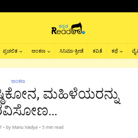
ಪ್ರಚಲಿತ
ಅಂಕಣ
ಸಿನಿಮಾ-ಕ್ರೀಡೆ
ಕವಿತೆ
ಕಥೆ
ವೈವ
ಅಂಕಣ
ಠಿಕೋನ, ಮಹಿಳೆಯರನ್ನು
ರವಿಸೋಣ…
7
by
Manu Vaidya
5 min read