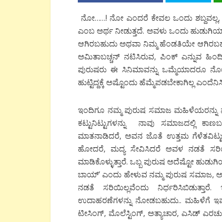
ನೋ……! ನೋ ಎಂದರೆ ಕೇವಲ ಒಂದು ಶಬ್ದವಲ್ಲ, ಅದ
ಎಂಬ ಅರ್ಥ ನೀಡುತ್ತದೆ. ಅವಳು ಒಂದು ಹುಡುಗಿಯಾಗ
ಆಗಿರಬಹುದು ಅಥವಾ ನಿಮ್ಮ ಹೆಂಡತಿಯೇ ಆಗಿರಬಹುದ
ಅಮಿತಾಬಚ್ಚನ್ ನಟಿಸಿರುವ, ಪಿಂಕ್ ಎನ್ನುವ ಹಿಂದಿ 
ಪುರುಷರು ಈ ಸಿನಿಮಾವನ್ನು ಒಮ್ಮೆಯಾದರೂ ನೋಡ
ಹುಟ್ಟಿದ್ದಕ್ಕೆ ಅಷ್ಟೊಂದು ಹೆಮ್ಮೆಪಡಬೇಕಾಗಿಲ್ಲ ಎಂದೆನಿಸ
ಇಂದಿಗೂ ನಮ್ಮ ಪುರುಷ ಸಮಾಜ ಮಹಿಳೆಯರನ್ನು ನಡ
ಕಟ್ಟುನಿಟ್ಟುಗಳನ್ನು ನಾವು ಸಮಾಜದಲ್ಲಿ ಕ
ಮಾತನಾಡಿದರೆ, ಅವನ ಜೊತೆ ಉತ್ತಮ ಗೆಳೆತವಿಟ್ಟುಕೊ
ಹೋದರೆ, ಮದ್ಯ ಸೇವಿಸಿದರೆ ಅವಳ ನಡತೆ ಸರಿಯಿ
ಮಾಡಿಕೊಳ್ಳುತ್ತಾರೆ. ಒಬ್ಬ ಪುರುಷ ಅದೆಷ್ಟೋ ಹುಡ
ಬಾಯ್’ ಎಂದು ಹೇಳುವ ನಮ್ಮ ಪುರುಷ ಸಮಾಜ, ಅದ
ನಡತೆ ಸರಿಯಿಲ್ಲವೆಂದು ನಿರ್ಧರಿಸಿಬಿಡುತ್
ಉದಾಹರಣೆಗಳನ್ನು ನೋಡಬಹುದು.. ಮಹಿಳೆಗೆ ಇಷ್ಟ
ಟೀಸಿಂಗ್, ಮೊಲೆಸ್ಟಿಂಗ್, ಅತ್ಯಾಚಾರ, ಎಸಿಡ್ ಎರ