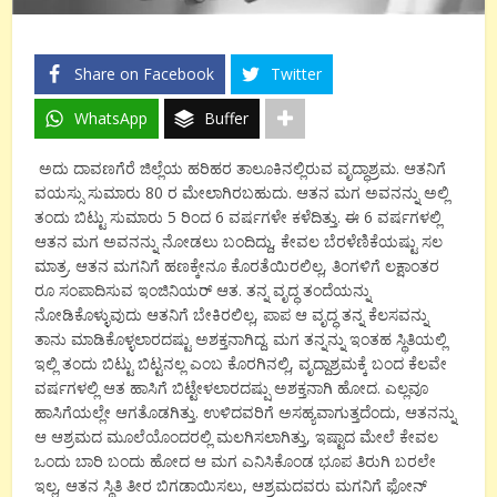
Share on Facebook
Twitter
WhatsApp
Buffer
ಅದು ದಾವಣಗೆರೆ ಜಿಲ್ಲೆಯ ಹರಿಹರ ತಾಲೂಕಿನಲ್ಲಿರುವ ವೃದ್ಧಾಶ್ರಮ. ಆತನಿಗೆ
ವಯಸ್ಸು ಸುಮಾರು 80 ರ ಮೇಲಾಗಿರಬಹುದು. ಆತನ ಮಗ ಅವನನ್ನು ಅಲ್ಲಿ
ತಂದು ಬಿಟ್ಟು ಸುಮಾರು 5 ರಿಂದ 6 ವರ್ಷಗಳೇ ಕಳೆದಿತ್ತು. ಈ 6 ವರ್ಷಗಳಲ್ಲಿ
ಆತನ ಮಗ ಅವನನ್ನು ನೋಡಲು ಬಂದಿದ್ದು, ಕೇವಲ ಬೆರಳೆಣಿಕೆಯಷ್ಟು ಸಲ
ಮಾತ್ರ. ಆತನ ಮಗನಿಗೆ ಹಣಕ್ಕೇನೂ ಕೊರತೆಯಿರಲಿಲ್ಲ, ತಿಂಗಳಿಗೆ ಲಕ್ಷಾಂತರ
ರೂ ಸಂಪಾದಿಸುವ ಇಂಜಿನಿಯರ್ ಆತ. ತನ್ನ ವೃದ್ಧ ತಂದೆಯನ್ನು
ನೋಡಿಕೊಳ್ಳುವುದು ಆತನಿಗೆ ಬೇಕಿರಲಿಲ್ಲ, ಪಾಪ ಆ ವೃದ್ಧ ತನ್ನ ಕೆಲಸವನ್ನು
ತಾನು ಮಾಡಿಕೊಳ್ಳಲಾರದಷ್ಟು ಅಶಕ್ತನಾಗಿದ್ದ. ಮಗ ತನ್ನನ್ನು ಇಂತಹ ಸ್ಥಿತಿಯಲ್ಲಿ
ಇಲ್ಲಿ ತಂದು ಬಿಟ್ಟು ಬಿಟ್ಟನಲ್ಲ ಎಂಬ ಕೊರಗಿನಲ್ಲಿ, ವೃದ್ದಾಶ್ರಮಕ್ಕೆ ಬಂದ ಕೆಲವೇ
ವರ್ಷಗಳಲ್ಲಿ ಆತ ಹಾಸಿಗೆ ಬಿಟ್ಟೇಳಲಾರದಷ್ಷು ಅಶಕ್ತನಾಗಿ ಹೋದ. ಎಲ್ಲವೂ
ಹಾಸಿಗೆಯಲ್ಲೇ ಆಗತೊಡಗಿತ್ತು. ಉಳಿದವರಿಗೆ ಅಸಹ್ಯವಾಗುತ್ತದೆಂದು, ಆತನನ್ನು
ಆ ಆಶ್ರಮದ ಮೂಲೆಯೊಂದರಲ್ಲಿ ಮಲಗಿಸಲಾಗಿತ್ತು, ಇಷ್ಟಾದ ಮೇಲೆ ಕೇವಲ
ಒಂದು ಬಾರಿ ಬಂದು ಹೋದ ಆ ಮಗ ಎನಿಸಿಕೊಂಡ ಭೂಪ ತಿರುಗಿ ಬರಲೇ
ಇಲ್ಲ, ಆತನ ಸ್ಥಿತಿ ತೀರ ಬಿಗಡಾಯಿಸಲು, ಆಶ್ರಮದವರು ಮಗನಿಗೆ ಫೋನ್