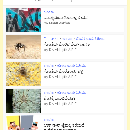
ಅಂಕಣ
ಸಮಸ್ಯೆಯೆಂದರೆ ಸಾವಲ್ಲ, ಜೀವನ
by
Manu Vaidya
Featured
•
ಅಂಕಣ
•
ಜೇಡನ ಜಾಡು ಹಿಡಿದು..
ಗೋಡೆಯ ಮೇಲಿನ ಜೇಡ- ಭಾಗ ೨
by
Dr. Abhijith A P C
ಅಂಕಣ
•
ಜೇಡನ ಜಾಡು ಹಿಡಿದು..
ಗೋಡೆಯ ಮೇಲೊಂದು ಚಕ್ರ
by
Dr. Abhijith A P C
ಅಂಕಣ
•
ಜೇಡನ ಜಾಡು ಹಿಡಿದು..
ಜೇಡಕ್ಕೆ ಬಾಲವಿದೆಯಾ?
by
Dr. Abhijith A P C
ಅಂಕಣ
ಲಾಕ್`ಡೌನ್ ಟೈಮಲ್ಲಿ ಕರೆಯದೆ
ಮನೆಗೆ ಬಂದ ಅತಿಥಿಗಳು