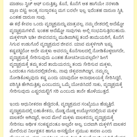
ಮಾಡಲು ಸ್ವಿಚ್ ಆಫ್ ಬರುತ್ತಿತ್ತು. ಕೊನೆ, ಕೊನೆಗೆ ಆತ ಹಾಗೆಯೇ ನರಳಾಡಿ
ಪ್ರಾಣ ಬಿಟ್ಟ. ಅಂತ್ಯ ಸಂಸ್ಕಾರಕ್ಕೂ ಮಗ ಬರಲೇ ಇಲ್ಲ. ಇದೆಂತಹ ದಾರುಣ ಸ್ಥಿತಿ,
ಎಂತಹ ದಾರುಣ ಸಾವು.
ಈ ಕಥೆ ಕೇವಲ ಒಂದು ವೃದ್ಧಾಶ್ರಮದ್ದು ಮಾತ್ರವಲ್ಲ, ನಮ್ಮ ದೇಶದಲ್ಲಿ ಅದೆಷ್ಟೋ
ವೃದ್ಧಾಶ್ರಮಗಳಿವೆ. ಇಂತಹ ಅದೆಷ್ಟೋ ಸಾವುಗಳು ಅಲ್ಲಿ ಸಂಭವಿಸುತ್ತಿರಬಹುದು.
ಮಕ್ಕಳಿಗಾಗಿ ಇಡೀ ಜೀವನವನ್ನು ಮುಡಿಪಾಗಿಟ್ಟ ತಂದೆ-ತಾಯಿಯರಿಗೆ, ಕೊನೆಗೆ
ಸಿಗುವ ಉಡುಗೊರೆ ವೃದ್ಧಾಶ್ರಮದ ಜೀವನ. ಯಾವ ಮಕ್ಕಳಿಗಾಗಿ ಇಷ್ಟು
ಕಷ್ಟಪಟ್ಟರೋ ಅದೇ ಮಕ್ಕಳು ಅವರನ್ನು ಕೊನೆಗಾಲದಲ್ಲಿ ನೋಡಿಕೊಳ್ಳಲಾಗದೇ,
ವೃದ್ಧಾಶ್ರಮಕ್ಕೆ ಸೇರಿಸುವುದು ಎಂತಹ ಶೋಚನೀಯವಲ್ಲವೇ? ಹೀಗೆ
ವೃದ್ಧಾಶ್ರಮಕ್ಕೆ ತಮ್ಮ ತಂದೆ ತಾಯಿಯರನ್ನು ತಂದು ಸೇರಿಸುವ ಮಕ್ಕಳು,
ಒಂದಂತೂ ಗಮನದಲ್ಲಿಡಬೇಕು, ನಾವು ಚಿಕ್ಕವರಾಗಿದ್ದಾಗ, ನಮ್ಮನ್ನು
ನೋಡಿಕೊಳ್ಳುವುದು ಕಷ್ಟ ಎಂದು ಯಾವುದೋ ಅನಾಥಾಲಯಕ್ಕೆ ಸೇರಿಸಿದ್ದರೆ,
ಪರಿಸ್ಥಿತಿ ಹೇಗಿರುತ್ತಿತ್ತು ಎಂಬುದನ್ನು ಒಮ್ಮೆ ಯೋಚಿಸಿದರೆ ಸಾಕು, ವೃದ್ಧಾಶ್ರಮಕ್ಕೆ
ಸೇರಿಸುವುದು ಎಷ್ಟರಮಟ್ಟಿಗೆ ಸರಿ ಎಂಬುದು ತಾನೇ ಹೊಳೆಯುತ್ತದೆ.
ಇಂದು ಆಧುನೀಕರಣ ಹೆಚ್ಚಿದಂತೆ, ವೃದ್ಧಾಶ್ರಮದ ಸಂಖ್ಯೆಯೂ ಹೆಚ್ಚುತ್ತಿದೆ.
ವೃದ್ಧಾಶ್ರಮದಲ್ಲಿ ಬಹುತೇಕರು, ದೊಡ್ಡ-ದೊಡ್ಡ ಉದ್ಯೋಗದಲ್ಲಿರುವ ಮಕ್ಕಳ
ಪಾಲಕರೇ ಆಗಿದ್ದಾರೆ, ಅಂದ ಮೇಲೆ ಮಕ್ಕಳು ಪಾಲಕರನ್ನು ವೃದ್ಧಾಶ್ರಮಕ್ಕೆ
ಸೇರಿಸಲು ಆರ್ಥಿಕ ಸಂಕಷ್ಟವಂತೂ ಅಲ್ಲವೇ ಅಲ್ಲ, ಬದಲಾಗಿ ಮಕ್ಕಳಿಗೆ ಪಾಲಕರ
ಮೇಲಿರುವ ನಿರ್ಲಕ್ಷತನ ಹಾಗೂ ಅಸಡ್ಡೆಯೇ ಪ್ರಮುಖ ಕಾರಣ ಎಂದು