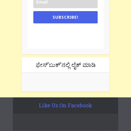
SUBSCRIBE!
One e-mail a week. We don't spam.
Don't forget to check the promotional
tab if you are using gmail.
ಫೇಸ್’ಬುಕ್’ನಲ್ಲಿ ಲೈಕ್ ಮಾಡಿ
Like Us On Facebook