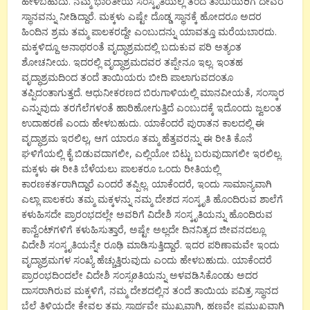
ಹೇಳಬಹುದು. ನಮ್ಮ ಭಾರತೀಯ ಸಂಸ್ಕೃತಿಯಲ್ಲಿ ತಂದೆ ತಾಯಿಯರಿಗೆ ದೇವರ
ಸ್ಥಾನವನ್ನು ನೀಡಿದ್ದಾರೆ. ಮಕ್ಕಳು ಎಷ್ಟೇ ದೊಡ್ಡ ಸ್ಥಾನಕ್ಕೆ ಹೋದರೂ ಅದರ
ಹಿಂದಿನ ಶ್ರಮ ತಮ್ಮ ಪಾಲಕರದ್ದೇ ಎಂಬುದನ್ನು ಯಾವತ್ತೂ ಮರೆಯಬಾರದು.
ಮಕ್ಕಳಿದ್ದೂ ಅನಾಥರಂತೆ ವೃದ್ಧಾಶ್ರಮದಲ್ಲಿ ಬದುಕುವ ಪರಿ ಅತ್ಯಂತ
ಶೋಚನೀಯ. ಇದರಲ್ಲಿ ವೃದ್ಧಾಶ್ರಮದವರ ತಪ್ಪೇನೂ ಇಲ್ಲ. ಇಂತಹ
ವೃದ್ಧಾಶ್ರಮದಿಂದ ತಂದೆ ತಾಯಿಯರು ಬೀದಿ ಪಾಲಾಗುವದಂತೂ
ತಪ್ಪಿದಂತಾಗುತ್ತದೆ. ಆಧುನೀಕರಣದ ಬಿರುಗಾಳಿಯಲ್ಲಿ ಮಾನವೀಯತೆ, ಸಂಸ್ಕಾರ
ಎನ್ನುವುದು ತರಗೆಲೆಗಳಂತೆ ಹಾರಿಹೋಗುತ್ತಿದೆ ಎಂಬುದಕ್ಕೆ ಇದೊಂದು ಜ್ವಲಂತ
ಉದಾಹರಣೆ ಎಂದು ಹೇಳಬಹುದು. ಯಾಕೆಂದರೆ ಪುರಾತನ ಕಾಲದಲ್ಲಿ ಈ
ವೃದ್ಧಾಶ್ರಮ ಇರಲಿಲ್ಲ, ಆಗ ಯಾರೂ ತಮ್ಮ ಹೆತ್ತವರನ್ನು ಈ ರೀತಿ ಕೊನೆ
ಘಳಿಗೆಯಲ್ಲಿ ಕೈ ಬಿಡುವದಾಗಲೀ, ಎಲ್ಲಿಯೋ ಬಿಟ್ಟು ಬರುವುದಾಗಲೀ ಇರಲಿಲ್ಲ.
ಮಕ್ಕಳು ಈ ರೀತಿ ಬೆಳೆಯಲು ಪಾಲಕರೂ ಒಂದು ರೀತಿಯಲ್ಲಿ
ಕಾರಣಕರ್ತರಾಗಿದ್ದಾರೆ ಎಂದರೆ ತಪ್ಪಿಲ್ಲ. ಯಾಕೆಂದರೆ, ಇಂದು ಸಾಮಾನ್ಯವಾಗಿ
ಎಲ್ಲಾ ಪಾಲಕರು ತಮ್ಮ ಮಕ್ಕಳನ್ನು ನಮ್ಮ ದೇಶದ ಸಂಸ್ಕೃತಿ ಹೊಂದಿರುವ ಶಾಲೆಗೆ
ಕಳುಹಿಸದೇ ಪ್ರಾರಂಭದಲ್ಲೇ ಅವರಿಗೆ ವಿದೇಶಿ ಸಂಸ್ಕೃತಿಯನ್ನು ಹೊಂದಿರುವ
ಕಾನ್ವೆಂಟ್‍ಗಳಿಗೆ ಕಳುಹಿಸುತ್ತಾರೆ, ಅಷ್ಟೇ ಅಲ್ಲದೇ ದಿನನಿತ್ಯದ ಜೀವನದಲ್ಲೂ
ವಿದೇಶಿ ಸಂಸ್ಕೃತಿಯನ್ನೇ ರೂಢಿ ಮಾಡಿಸುತ್ತಿದ್ದಾರೆ. ಇದರ ಪರಿಣಾಮವೇ ಇಂದು
ವೃದ್ಧಾಶ್ರಮಗಳ ಸಂಖ್ಯೆ ಹೆಚ್ಚುತ್ತಿರುವುದು ಎಂದು ಹೇಳಬಹುದು. ಯಾಕೆಂದರೆ
ಪ್ರಾರಂಭದಿಂದಲೇ ವಿದೇಶಿ ಸಂಸ್ಸøತಿಯನ್ನು ಅಳವಡಿಸಿಕೊಂಡು ಅದರ
ದಾಸರಾಗಿರುವ ಮಕ್ಕಳಿಗೆ, ನಮ್ಮ ದೇಶದಲ್ಲಿನ ತಂದೆ ತಾಯಿಯ ಪವಿತ್ರ ಸ್ಥಾನದ
ಬೆಲೆ ತಿಳಿಯದೇ ಕೇವಲ ತಮ್ಮ ಸ್ವಾರ್ಥವೇ ಮುಖ್ಯವಾಗಿ, ಹಣವೇ ಪ್ರಮುಖವಾಗಿ