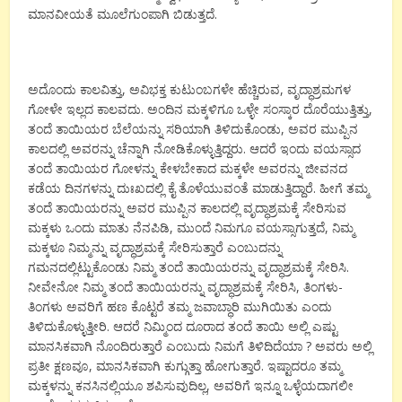
ಮಾನವೀಯತೆ ಮೂಲೆಗುಂಪಾಗಿ ಬಿಡುತ್ತದೆ.
ಅದೊಂದು ಕಾಲವಿತ್ತು, ಅವಿಭಕ್ತ ಕುಟುಂಬಗಳೇ ಹೆಚ್ಚಿರುವ, ವೃದ್ಧಾಶ್ರಮಗಳ
ಗೋಳೇ ಇಲ್ಲದ ಕಾಲವದು. ಅಂದಿನ ಮಕ್ಕಳಿಗೂ ಒಳ್ಳೇ ಸಂಸ್ಕಾರ ದೊರೆಯುತ್ತಿತ್ತು,
ತಂದೆ ತಾಯಿಯರ ಬೆಲೆಯನ್ನು ಸರಿಯಾಗಿ ತಿಳಿದುಕೊಂಡು, ಅವರ ಮುಪ್ಪಿನ
ಕಾಲದಲ್ಲಿ ಅವರನ್ನು ಚೆನ್ನಾಗಿ ನೋಡಿಕೊಳ್ಳುತ್ತಿದ್ದರು. ಆದರೆ ಇಂದು ವಯಸ್ಸಾದ
ತಂದೆ ತಾಯಿಯರ ಗೋಳನ್ನು ಕೇಳಬೇಕಾದ ಮಕ್ಕಳೇ ಅವರನ್ನು ಜೀವನದ
ಕಡೆಯ ದಿನಗಳನ್ನು ದುಃಖದಲ್ಲಿ ಕೈ ತೊಳೆಯುವಂತೆ ಮಾಡುತ್ತಿದ್ದಾರೆ. ಹೀಗೆ ತಮ್ಮ
ತಂದೆ ತಾಯಿಯರನ್ನು ಅವರ ಮುಪ್ಪಿನ ಕಾಲದಲ್ಲಿ ವೃದ್ಧಾಶ್ರಮಕ್ಕೆ ಸೇರಿಸುವ
ಮಕ್ಕಳು ಒಂದು ಮಾತು ನೆನಪಿಡಿ, ಮುಂದೆ ನಿಮಗೂ ವಯಸ್ಸಾಗುತ್ತದೆ, ನಿಮ್ಮ
ಮಕ್ಕಳೂ ನಿಮ್ಮನ್ನು ವೃದ್ಧಾಶ್ರಮಕ್ಕೆ ಸೇರಿಸುತ್ತಾರೆ ಎಂಬುದನ್ನು
ಗಮನದಲ್ಲಿಟ್ಟುಕೊಂಡು ನಿಮ್ಮ ತಂದೆ ತಾಯಿಯರನ್ನು ವೃದ್ಧಾಶ್ರಮಕ್ಕೆ ಸೇರಿಸಿ.
ನೀವೇನೋ ನಿಮ್ಮ ತಂದೆ ತಾಯಿಯರನ್ನು ವೃದ್ಧಾಶ್ರಮಕ್ಕೆ ಸೇರಿಸಿ, ತಿಂಗಳು-
ತಿಂಗಳು ಅವರಿಗೆ ಹಣ ಕೊಟ್ಟರೆ ತಮ್ಮ ಜವಾಬ್ಧಾರಿ ಮುಗಿಯಿತು ಎಂದು
ತಿಳಿದುಕೊಳ್ಳುತ್ತೀರಿ. ಆದರೆ ನಿಮ್ಮಿಂದ ದೂರಾದ ತಂದೆ ತಾಯಿ ಅಲ್ಲಿ ಎಷ್ಟು
ಮಾನಸಿಕವಾಗಿ ನೊಂದಿರುತ್ತಾರೆ ಎಂಬುದು ನಿಮಗೆ ತಿಳಿದಿದೆಯಾ ? ಅವರು ಅಲ್ಲಿ
ಪ್ರತೀ ಕ್ಷಣವೂ, ಮಾನಸಿಕವಾಗಿ ಕುಗ್ಗುತ್ತಾ ಹೋಗುತ್ತಾರೆ. ಇಷ್ಟಾದರೂ ತಮ್ಮ
ಮಕ್ಕಳನ್ನು ಕನಸಿನಲ್ಲಿಯೂ ಶಪಿಸುವುದಿಲ್ಲ, ಅವರಿಗೆ ಇನ್ನೂ ಒಳ್ಳೆಯದಾಗಲೀ