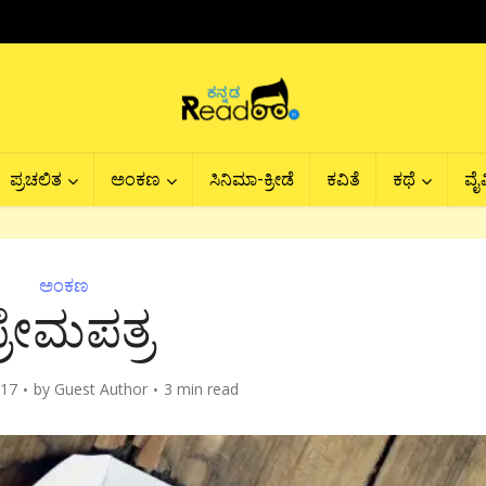
ಪ್ರಚಲಿತ
ಅಂಕಣ
ಸಿನಿಮಾ-ಕ್ರೀಡೆ
ಕವಿತೆ
ಕಥೆ
ವೈವ
ಅಂಕಣ
್ರೇಮಪತ್ರ
017
by
Guest Author
3 min read