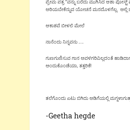
ಪ್ರೇಮ ಪತ್ರ “ವನ್ನು ಬರೆದು ಮುಗಿಸಿದ ಆಶಾ ಪೋಸ್ಟ್ 
ಅರಿಯಬೇಕೆನ್ನುವ ಯೋಚನೆ ಮನದೊಳಗೆಲ್ಲ. ಅಲ್ಲಿ
ಆಕಾಶವೆ ಬೀಳಲಿ ಮೇಲೆ
ನಾನೆಂದು ನಿನ್ನವನು .‌‌‌‌….
ಗುಣಗುಣಿಸುವ ಗಾನ ಅವಳಿಗರಿವಿಲ್ಲದಂತೆ ಹಾಡಿದಾಗ
ಅಂದುಕೊಂಡೆಯಾ, ತತ್ತರಿಕೆ!
ತಲೆಗೊಂದು ಏಟು ಬಿಗಿದು ಅಡಿಗೆಯಲ್ಲಿ ಮಗ್ನಳಾಗುತ್ತ
-Geetha hegde