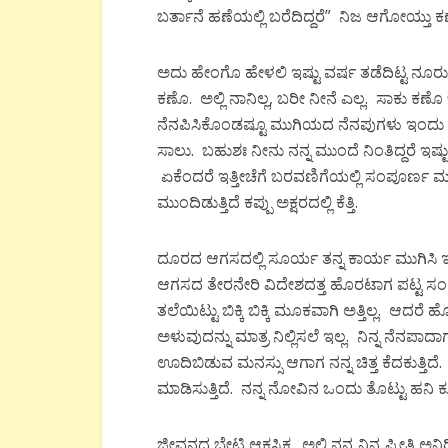
ಬರ್ತಾನೆ ಹಣೆಯಲ್ಲಿ ಬರೆದಿದ್ದರೆ” ನಿಜ ಆಗೋಯ್ತ
ಅದು ಹೇಂಗೊ ಹೇಳಲಿ ಇಷ್ಟು ವರ್ಷ ತಡೆದಿಟ್ಟ ನ
ಕಣೊ. ಅಲ್ಲಿ ನಾನಿಲ್ಲ, ಬರೀ ನೀನೆ ಎಲ್ಲ. ಸಾಕು ಕಣೊ 
ನೆನಪಿಸಿಕೊಂಡಷ್ಟೂ ಮುಗಿಯದ ನೆನಪುಗಳು ಇಂದು ಅ
ಸಾಲು. ಬಹುಶಃ ನೀನು ನನ್ನ ಮುಂದೆ ನಿಂತಿದ್ದರೆ ಇಷ್
ಏಕೆಂದರೆ ಇತ್ತೀಚೆಗೆ ಬರವಣಿಗೆಯಲ್ಲಿ ಸಂಪೂರ್ಣ
ಮುಂದಿಡುತ್ತಿದೆ ಕಪ್ಪು ಅಕ್ಷರದಲ್ಲಿ ಕೆತ್ತಿ.
ದೂರದ ಆಗಸದಲ್ಲಿ ಸೂರ್ಯ ತನ್ನ ಕಾರ್ಯ ಮುಗಿಸಿ 
ಆಗಸದ ತೇರನೇರಿ ವಿದೇಶದತ್ತ ಹೊರಟಾಗ ಪಟ್ಟ ಸಂಕಟ 
ತಲೆಯಿಟ್ಟು ಬಿಕ್ಕಿ ಬಿಕ್ಕಿ ಮೂಕವಾಗಿ ಅತ್ತಿಲ್ಲ. ಆದ
ಅಳುವುದನ್ನು ಮಾತ್ರ ನಿಲ್ಲಿಸಲೆ ಇಲ್ಲ‌. ನಿನ್ನ ನೆನಪಾದಾಗ
ಊದಿಬಿಡುವ ಮನಸ್ಸು ಆಗಾಗ ನನ್ನ ಚಿತ್ತ ಕೆದಕುತ್ತಿದೆ
ಮಾಡಿಸುತ್ತಿದೆ. ನನ್ನ ನೋವಿನ ಒಂದು ತೊಟ್ಟು ಹನಿ ಕೂ
ಜೀವನದ ಭೇಟಿ ಆಕಸ್ಮಿಕ. ಅಲ್ಲಿ ನನ್ನ ನಿನ್ನ ಪ್ರೀತ