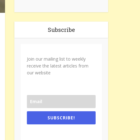
Subscribe
Join our mailing list to weekly
receive the latest articles from
our website
SUBSCRIBE!
One e-mail a week. We don't spam.
Don't forget to check the promotional
tab if you are using gmail.