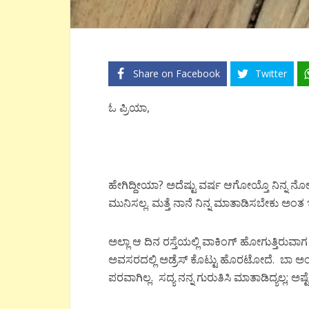
Share on Facebook
Twitter
ಓ ಪ್ರಿಯಾ,
ಹೇಗಿದ್ದೀಯಾ? ಅದೆಷ್ಟು ವರ್ಷ ಆಗೋಯ್ತೊ ನಿನ್ನ ನೋ
ಮುನಿಸಲ್ಲ. ಮತ್ತೆ ನಾನೆ ನಿನ್ನ ಮಾತಾಡಿಸಬೇಕು ಅಂತ
ಅಲ್ಲಾ ಆ ದಿನ ರಸ್ತೆಯಲ್ಲಿ ವಾಕಿಂಗ್ ಹೋಗುತ್ತಿರುವ
ಅವಸರದಲ್ಲಿ ಅಡ್ರೆಸ್ ಕೊಟ್ಟು ಹೊರಟೋದೆ. ಬಾ ಅಂತನೂ 
ಪರವಾಗಿಲ್ಲ. ಸದ್ಯ ನನ್ನ ಗುರುತಿಸಿ ಮಾತಾಡಿದ್ಯಲ್ಲ; ಅಷ್