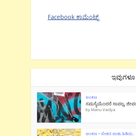
Facebook ಕಾಮೆಂಟ್ಸ್
ಇವುಗಳೂ 
ಅಂಕಣ
ಸಮಸ್ಯೆಯೆಂದರೆ ಸಾವಲ್ಲ, ಜೀವ
by
Manu Vaidya
ಅಂಕಣ
ಜೇಡನ ಜಾಡು ಹಿಡಿದು..
•