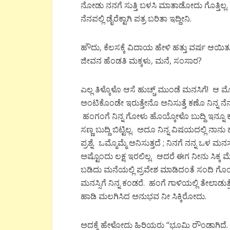
ನೋಡು ನನಗೆ ಸುತ್ತಿ ಬಳಸಿ ಮಾತಾಡೋದು ಗೊತ್ತಿಲ
ನೆನಪಲ್ಲಿ ಡೈರೆಕ್ಟಾಗಿ ಪತ್ರ ಬರಿತಾ ಇದ್ದೀನಿ.
ಹೌದು, ಕೆಲಸಕ್ಕೆ ವಿದಾಯ ಹೇಳಿ ಹತ್ತು ವರ್ಷ ಆಯಿತು
ಜೀವನ ಹೆಂಡತಿ ಮಕ್ಕಳು, ಮನೆ, ಸಂಸಾರ?
ಎಲ್ಲ ತಿಳ್ಕೊಳೊ ಆಸೆ ಹುಚ್ಚ್ ಮುಂಡೆ ಮನಸಿಗೆ!
ಅಂಟಿಕೊಂಡೇ ಇರುತ್ತೇನೊ ಅನಿಸುತ್ತೆ ಕಣೊ ನಿನ್ನ ನೆನ
ಹಂಗಂಗೆ ನಿನ್ನ ಗೋಳು ಹೊಯ್ಕೋಳೊ ಬುದ್ದಿ ಇನ್ನೂ ಕ
ಸಣ್ಣ ಬುದ್ದಿ ಬಿಟ್ಟಿಲ್ಲ. ಅದೂ ನಿನ್ನ ವಿಷಯದಲ್ಲಿ
ಪ್ರಶ್ನೆ. ಒಮ್ಮೊಮ್ಮೆ ಅನಿಸುತ್ತದೆ ; ನಿನಗೆ ನನ್ನ 
ಅಷ್ಟೊಂದು ಲಕ್ಷ ಇರಲಿಲ್ಲ. ಆದರೆ ಈಗ ನೀನು ಸಿಕ್ಕ 
ಬಡಿದು ಮನೆಯಲ್ಲಿ ಪ್ರವೇಶ ಮಾಡಿದಂತೆ ಸಂದಿ ಗೊಂ
ಮನಸ್ಸಿಗೆ ನಿನ್ನ ಕಂಡರೆ. ಹಂಗೆ ಗಾಳಿಯಲ್ಲಿ ತೇಲಾಡು
ಹಾಡಿ ಮಲಗಿಸಿದ ಅನುಭವ ನೀ ಸಿಕ್ಕಿರೋದು.
ಅದಕ್ಕೆ ಹೇಳೋದು ಹಿರಿಯರು “ಭೂಮಿ ರೌಂಡಾಗಿದೆ. 