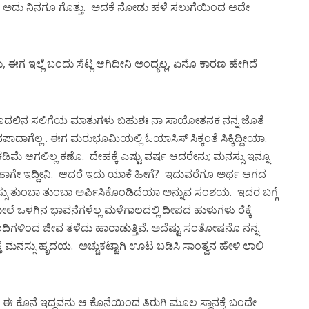
್ಲ. ಅದು ನಿನಗೂ ಗೊತ್ತು. ಅದಕೆ ನೋಡು ಹಳೆ ಸಲುಗೆಯಿಂದ ಅದೇ
, ಈಗ ಇಲ್ಲೆ ಬಂದು ಸೆಟ್ಲ ಆಗಿದೀನಿ ಅಂದ್ಯಲ್ಲ, ಏನೊ ಕಾರಣ ಹೇಗಿದೆ
 ಆ ಮೊದಲಿನ ಸಲಿಗೆಯ ಮಾತುಗಳು ಬಹುಶಃ ನಾ ಸಾಯೋತನಕ ನನ್ನ ಜೊತೆ
ಪಾದಾಗೆಲ್ಲ‌ . ಈಗ ಮರುಭೂಮಿಯಲ್ಲಿ ಓಯಾಸಿಸ್ ಸಿಕ್ಕಂತೆ ಸಿಕ್ಕಿದ್ದೀಯಾ.
ಡಿಮೆ ಆಗಲಿಲ್ಲ ಕಣೊ. ದೇಹಕ್ಕೆ ಎಷ್ಟು ವರ್ಷ ಆದರೇನು; ಮನಸ್ಸು ಇನ್ನೂ
 ನಾನು ಹಾಗೇ ಇದ್ದೀನಿ. ಆದರೆ ಇದು ಯಾಕೆ ಹೀಗೆ? ಇದುವರೆಗೂ ಅರ್ಥ ಆಗದ
ಒಳ ಮನಸ್ಸು ತುಂಬಾ ತುಂಬಾ ಅರ್ಪಿಸಿಕೊಂಡಿದೆಯಾ ಅನ್ನುವ ಸಂಶಯ. ಇದರ ಬಗ್ಗೆ
ಮೇಲೆ ಒಳಗಿನ ಭಾವನೆಗಳೆಲ್ಲ ಮಳೆಗಾಲದಲ್ಲಿ ದೀಪದ ಹುಳುಗಳು ರೆಕ್ಕೆ
ದಿಗಳಿಂದ ಜೀವ ತಳೆದು ಹಾರಾಡುತ್ತಿವೆ. ಅದೆಷ್ಟು ಸಂತೋಷನೊ ನನ್ನ
ತ್ತೆ ಮನಸ್ಸು ಹೃದಯ. ಅಚ್ಚುಕಟ್ಟಾಗಿ ಊಟ ಬಡಿಸಿ ಸಾಂತ್ವನ ಹೇಳಿ ಲಾಲಿ
ಈ ಕೊನೆ ಇದ್ದವನು ಆ ಕೊನೆಯಿಂದ ತಿರುಗಿ ಮೂಲ ಸ್ಥಾನಕ್ಕೆ ಬಂದೇ