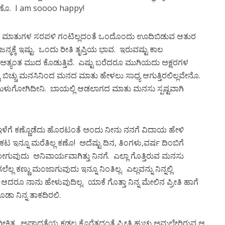
ು ಕಣೊ. I am soooo happy!
ೂರು ಮಾತುಗಳ ಸರಪಳಿ ಗಂಟಿಲ್ಲದಂತೆ ಒಂದೊಂದು ಊದಿಬಿಡುವ ಆತುರ
ಜನ್ಮಕ್ಕೆ ಇಷ್ಟು. ಒಂದು ರೀತಿ ತೃಪ್ತಿಯ ಭಾವ. ಇರುವಷ್ಟು ಕಾಲ
ತ್ಯಂತ ಮುದ ಕೊಡುತ್ತಿವೆ‌. ಎಷ್ಟು ಬರೆದರೂ ಮುಗಿಯದು ಅಕ್ಷರಗಳ
ಟು ಬಿಚ್ಚು ಮನಸಿನಿಂದ ಮನದ ಮಾತು ಹೇಳಲು ಸಾಧ್ಯ ಆಗುತ್ತಿರಲಿಲ್ಲವೇನೊ.
 ಮುಳುಗೋಗಿದೀನಿ. ಬಾಯಲ್ಲಿ ಆಡಲಾಗದ ಮಾತು ಮನಸು ಸ್ಪಷ್ಟವಾಗಿ
ಇಳೆಗೆ ಕಣ್ಣೊಡೆದು ಹೊರಟಂತೆ ಅಂದು ನೀನು ನನಗೆ ವಿದಾಯ ಹೇಳಿ
ಇನ್ನೂ ಮರೆತಿಲ್ಲ ಕಣೊ! ಅದೆಷ್ಟು ದಿನ, ತಿಂಗಳು,ವರ್ಷ ದಿಂಬಿಗೆ
ರೆ ಹೋಗುವುದು ಅನಿವಾರ್ಯವಾಗಿತ್ತು ನಿನಗೆ. ಎಲ್ಲಾ ಗೊತ್ತಿರುವ ಮನಸು
ಲೆಲ್ಲ ಕಣ್ಣು ಮಂಜಾಗುವುದು ಇನ್ನೂ ನಿಂತಿಲ್ಲ. ಎಲ್ಲವನ್ನು ನಿನ್ನಲ್ಲಿ
. ಆದರೂ ನಾನು ಹೇಳುವುದಿಲ್ಲ. ಯಾಕೆ ಗೊತ್ತಾ ನಿನ್ನ ಮೇಲಿನ ಪ್ರೀತಿ ಹಾಗೆ
ಡಾ ನಿನ್ನ ತಾಕದಿರಲಿ.
ಿ ಅನಿರೀಕ್ಷಿತ. ಅಘಾದತೆಯ ಕಡಲ ಕೊರೆತದಂತೆ ಪ್ರೀತಿ ಹುಚ್ಚು ಅಮಲೇರಿರುವ ಆ