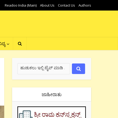
Readoo India (Main)
About Us
Contact Us
Authors
ಿಧ್ಯ
ಜಾಹೀರಾತು