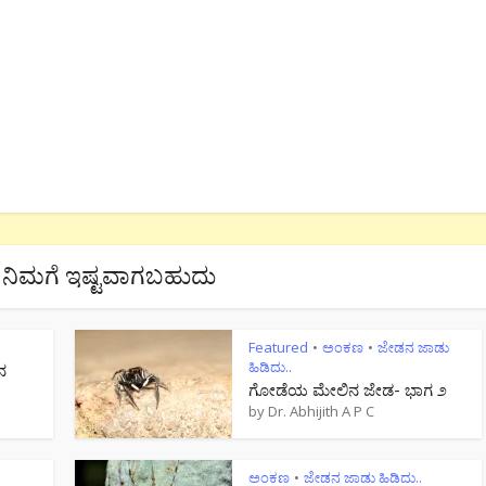
ನಿಮಗೆ ಇಷ್ಟವಾಗಬಹುದು
Featured
ಅಂಕಣ
ಜೇಡನ ಜಾಡು
•
•
ಹಿಡಿದು..
ನ
ಗೋಡೆಯ ಮೇಲಿನ ಜೇಡ- ಭಾಗ ೨
by
Dr. Abhijith A P C
ಅಂಕಣ
ಜೇಡನ ಜಾಡು ಹಿಡಿದು..
•