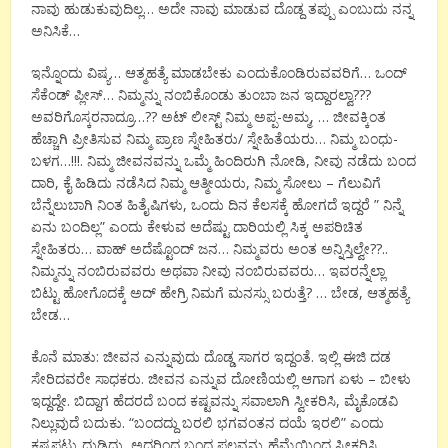
ನಾವು ಹುಡುಕುವುದಿಲ್ಲ… ಅದೇ ನಾವು ಮಾಡುವ ದೊಡ್ದ ತಪ್ಪು ಎಂಬುದು ನನ್ನ
ಅನಿಸಿಕೆ…
ಇನ್ನೊಂದು ವಿಷ್ಯ… ಆತ್ಮಹತ್ಯೆ ಮಾಡಬೇಕು ಎಂದುಕೊಂಡಿರುವವರಿಗೆ… ಒಂದ್
ಸೆಕೆಂಡ್ ಪ್ಲೀಸ್… ನಿಮ್ಮನ್ನು ನಂಬಿಕೊಂಡು ತುಂಬಾ ಜನ ಇದ್ದಾರಲ್ವಾ???
ಅವರಿಗೊಸ್ಕರನಾದ್ರೂ…?? ಅಟ್ ಲೀಸ್ಟ್ ನಿಮ್ಮ ಅಪ್ಪ-ಅಮ್ಮ, … ಜೀವಕ್ಕಿಂತ
ಹೆಚ್ಚಾಗಿ ಪ್ರೀತಿಸುವ ನಿಮ್ಮ ಪ್ರಾಣ ಸ್ನೇಹಿತರು/ ಸ್ನೇಹಿತೆಯರು… ನಿಮ್ಮ ಬಂಧು-
ಬಳಗ…!!!. ನಿಮ್ಮ ಜೀವನವನ್ನು ಒಮ್ಮೆ ಹಿಂದಿರುಗಿ ನೋಡಿ, ನೀವು ನಡೆದು ಬಂದ
ದಾರಿ, ಕೈ ಹಿಡಿದು ನಡೆಸಿದ ನಿಮ್ಮ ಆತ್ಮೀಯರು, ನಿಮ್ಮ ಸೋಲು – ಗೆಲುವಿಗೆ
ಬೆನ್ನೆಲುಬಾಗಿ ನಿಂತ ಹಿತೈಷಿಗಳು, ಒಂದು ದಿನ ಕೆಲಸಕ್ಕೆ ಹೋಗದೆ ಇದ್ದರೆ ” ನಿನ್ನೆ
ಏನು ಬಂದಿಲ್ಲ” ಎಂದು ಕೇಳುವ ಅದೆಷ್ಟು ದಾರಿಯಲ್ಲಿ ಸಿಕ್ಕ ಅಪರಿಚಿತ
ಸ್ನೇಹಿತರು… ವಾಹ್ ಅದೆಷ್ಟೊಂದ್ ಜನ… ನಿಮ್ಮವರು ಅಂತ ಅನ್ನಿಸ್ತಿಲ್ವೇ??..
ನಿಮ್ಮನ್ನು ನಂಬಿರುವವರು ಅಥವಾ ನೀವು ನಂಬಿರುವವರು… ಇವರನ್ನೆಲ್ಲಾ
ಬಿಟ್ಟು ಹೋಗೊದಕ್ಕೆ ಅದ್ ಹೇಗ್ರಿ ನಿಮಗೆ ಮನಸ್ಸು ಬರುತ್ತೆ? … ಬೇಡ, ಆತ್ಮಹತ್ಯೆ
ಬೇಡ…
ಕೊನೆ ಮಾತು: ಜೀವನ ಎನ್ನುವುದು ದೊಡ್ಡ ಸಾಗರ ಇದ್ದಂತೆ. ಇಲ್ಲಿ ಈಜಿ ದಡ
ಸೇರಿದವರೇ ಸಾಧಕರು. ಜೀವನ ಎನ್ನುವ ದೋಣಿಯಲ್ಲಿ ಆಗಾಗ ಏಳು – ಬೀಳು
ಇದ್ದದ್ದೇ. ಬಿದ್ದಾಗ ಹೆದರದೆ ಬಂದ ಕಷ್ಟವನ್ನು ಸವಾಲಾಗಿ ಸ್ವೀಕರಿಸಿ, ಮೈಕೊಡವಿ
ನಿಲ್ಲುವುದೆ ಬದುಕು. “ಬಂದದ್ದು ಬರಲಿ ಭಗವಂತನ ದಯೆ ಇರಲಿ” ಎಂದು
ಕಷ್ಟಪಟ್ಟು ದುಡಿದು, ಅದರಿಂದ ಬಂದ ಫಲವನ್ನು ಹೆಮ್ಮೆಯಿಂದ ಸ್ವೀಕರಿಸಿ