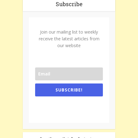
Subscribe
Join our mailing list to weekly
receive the latest articles from
our website
SUBSCRIBE!
One e-mail a week. We don't spam.
Don't forget to check the promotional
tab if you are using gmail.