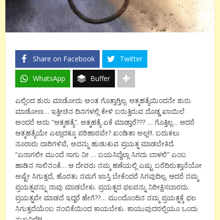
Share on Facebook
Twitter
WhatsApp
Buffer
ಎಲ್ಲಿಂದ ಶುರು ಮಾಡೋದು ಅಂತ ಗೊತ್ತಾಗ್ತಿಲ್ಲ. ಆತ್ಮಹತ್ಯೆಯಿಂದನೇ ಶುರು
ಮಾಡೋಣ… ಇತ್ತೀಚಿನ ದಿನಗಳಲ್ಲಿ ಕೇಳಿ ಬರುತ್ತಿರುವ ದೊಡ್ಡ ಖಾಯಿಲೆ
ಅಂದರೆ ಅದು “ಆತ್ಮಹತ್ಯೆ”. ಆತ್ಮಹತ್ಯೆ ಏಕೆ ಮಾಡ್ತಾರೆ??? … ಗೊತ್ತಿಲ್ಲ… ಆದರೆ
ಆತ್ಮಹತ್ಯೆಯೇ ಎಲ್ಲಾದಕ್ಕೂ ಪರಿಹಾರವೇ? ಖಂಡಿತಾ ಅಲ್ಲ!!!. ಬದುಕಲು
ನೂರಾರು ದಾರಿಗಳಿವೆ, ಅದನ್ನು ಹುಡುಕುವ ಪ್ರಯತ್ನ ಮಾಡಬೇಕಿದೆ.
“ಏನಾಗಲೀ ಮುಂದೆ ಸಾಗು ನೀ … ಬಯಸಿದ್ದೆಲ್ಲಾ ಸಿಗದು ಬಾಳಲಿ” ಎಂಬ
ಹಾಡಿನ ಸಾಲಿನಂತೆ… ಆ ದೇವರು ನಮ್ಮ ಹಣೆಯಲ್ಲಿ ಎಷ್ಟು ಬರೆದಿರುತ್ತಾನೆಯೋ
ಅಷ್ಟೇ ಸಿಗುತ್ತದೆ, ಹೊರತು ನಮಗೆ ಜಾಸ್ತಿ ಬೇಕೆಂದರೆ ಸಿಗವುದಿಲ್ಲ. ಆದರೆ ನಮ್ಮ
ಪ್ರಯತ್ನವನ್ನು ನಾವು ಮಾಡಬೇಕು. ಪ್ರಯತ್ನದ ಫಲವನ್ನು ನಿರೀಕ್ಷಿಸಬಾರದು.
ಪ್ರಯತ್ನವೇ ಮಾಡದೆ ಇದ್ದರೆ ಹೇಗೆ??… ಮುಂದೊಂದಿನ ನಮ್ಮ ಪ್ರಯತ್ನಕ್ಕೆ ಫಲ
ಸಿಗುತ್ತದೆಯೆಂಬ ನಂಬಿಕೆಯಿಂದ ಕಾಯಬೇಕು. ಕಾಯುವುದರಲ್ಲಿಯೂ ಒಂದು
ಸುಖವಿದೆ!!!…