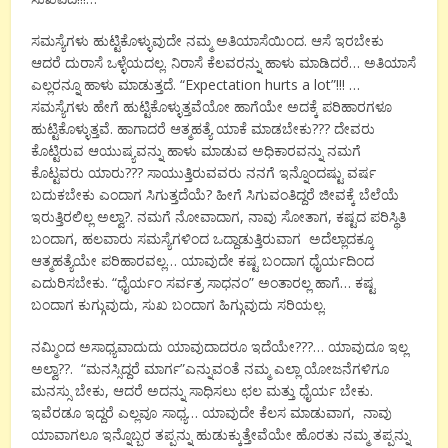
ಸಮಸ್ಯೆಗಳು ಹುಟ್ಟಿಕೊಳ್ಳುವುದೇ ನಮ್ಮ ಅತಿಯಾಸೆಯಿಂದ. ಆಸೆ ಇರಬೇಕು
ಆದರೆ ದುರಾಸೆ ಒಳ್ಳೆಯದಲ್ಲ. ನಿರಾಸೆ ಕೆಲವರನ್ನು ಹಾಳು ಮಾಡಿದರೆ… ಅತಿಯಾಸೆ
ಎಲ್ಲರನ್ನೂ ಹಾಳು ಮಾಡುತ್ತದೆ. “Expectation hurts a lot”!!! …
ಸಮಸ್ಯೆಗಳು ಹೇಗೆ ಹುಟ್ಟಿಕೊಳ್ಳುತ್ತವೆಯೋ ಹಾಗೆಯೇ ಅದಕ್ಕೆ ಪರಿಹಾರಗಳೂ
ಹುಟ್ಟಿಕೊಳ್ಳುತ್ತವೆ. ಹಾಗಾದರೆ ಆತ್ಮಹತ್ಯೆ ಯಾಕೆ ಮಾಡಬೇಕು??? ದೇವರು
ಕೊಟ್ಟಿರುವ ಆಯುಷ್ಯವನ್ನು ಹಾಳು ಮಾಡುವ ಅಧಿಕಾರವನ್ನು ನಮಗೆ
ಕೊಟ್ಟವರು ಯಾರು??? ಸಾಯುತ್ತಿರುವವರು ನನಗೆ ಇನ್ನೊಂದಷ್ಟು ವರ್ಷ
ಬದುಕಬೇಕು ಎಂದಾಗ ಸಿಗುತ್ತದೆಯೆ? ಹೀಗೆ ಸಿಗುವಂತಿದ್ದರೆ ಜೀವಕ್ಕೆ ಬೆಲೆಯೆ
ಇರುತ್ತಿರಲಿಲ್ಲ ಅಲ್ವಾ?. ನಮಗೆ ನೋವಾದಾಗ, ನಾವು ಸೋತಾಗ, ಕಷ್ಟದ ಪರಿಸ್ಥಿತಿ
ಬಂದಾಗ, ಹಲವಾರು ಸಮಸ್ಯೆಗಳಿಂದ ಒದ್ದಾಡುತ್ತಿರುವಾಗ ಅದೆಲ್ಲಾದಕ್ಕೂ
ಆತ್ಮಹತ್ಯೆಯೇ ಪರಿಹಾರವಲ್ಲ… ಯಾವುದೇ ಕಷ್ಟ ಬಂದಾಗ ಧೈರ್ಯದಿಂದ
ಎದುರಿಸಬೇಕು. “ಧೈರ್ಯಂ ಸರ್ವತ್ರ ಸಾಧನಂ” ಅಂತಾರಲ್ಲ ಹಾಗೆ… ಕಷ್ಟ
ಬಂದಾಗ ಕುಗ್ಗುವುದು, ಸುಖ ಬಂದಾಗ ಹಿಗ್ಗುವುದು ಸರಿಯಲ್ಲ.
ನಮ್ಮಿಂದ ಅಸಾಧ್ಯವಾದುದು ಯಾವುದಾದರೂ ಇದೆಯೇ???… ಯಾವುದೂ ಇಲ್ಲ
ಅಲ್ವಾ??. “ಮನಸ್ಸಿದ್ದರೆ ಮಾರ್ಗ”ಎನ್ನುವಂತೆ ನಮ್ಮ ಎಲ್ಲಾ ಯೋಜನೆಗಳಿಗೂ
ಮನಸ್ಸು ಬೇಕು, ಆದರೆ ಅದನ್ನು ಸಾಧಿಸಲು ಛಲ ಮತ್ತು ಧೈರ್ಯ ಬೇಕು.
ಇವೆರಡೂ ಇದ್ದರೆ ಎಲ್ಲವೂ ಸಾಧ್ಯ… ಯಾವುದೇ ಕೆಲಸ ಮಾಡುವಾಗ, ನಾವು
ಯಾವಾಗಲೂ ಇನ್ನೊಬ್ಬರ ತಪ್ಪನ್ನು ಹುಡುಕ್ಕುತ್ತೇವೆಯೇ ಹೊರತು ನಮ್ಮ ತಪ್ಪನ್ನು