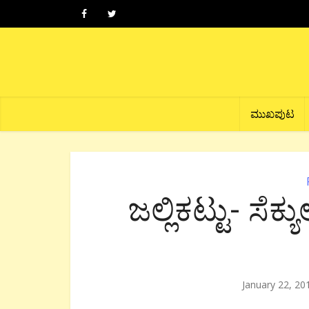
ಮುಖಪುಟ
ಜಲ್ಲಿಕಟ್ಟು- ಸೆ
January 22, 20