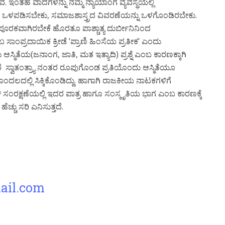
ಿವೆ. ಇಂತಹ ವಾದಗಳನ್ನು ನಮ್ಮ ನ್ಯಾಯಾಂಗ ವ್ಯವಸ್ಥೆಯಲ್ಲಿ
ೆಗೆ ಒಳಪಡಿಸಬೇಕು, ಸಮಾಜಶಾಸ್ತ್ರದ ವಿವರಣೆಯನ್ನು ಒಳಗೊಂಡಿರಬೇಕು.
ೂರಕವಾಗಿರಬೇಕೆ ಹೊರತೂ ಪಾಶ್ಚಾತ್ಯ ದುರ್ಬೀನಿನಿಂದ
ಂಬ ಸಾಂಪ್ರದಾಯಿಕ ಕ್ರೀಡೆ ’ಪ್ರಾಣಿ ಹಿಂಸೆಯ ಪ್ರತೀಕ’ ಎಂದು
ಮಿತೆಯ(ಜನಾಂಗ, ಜಾತಿ, ಮತ ಇತ್ಯಾದಿ) ಪ್ರಶ್ನೆ ಎಂಬ ಕಾರಣಕ್ಕಾಗಿ
 ಸ್ವಾತಂತ್ರ್ಯಾ ನಂತರ ರೂಪುಗೊಂಡ ಪ್ರತಿಯೊಂದು ಆಸ್ಮಿತೆಯೂ
ಗೊಂದಲದಲ್ಲಿ ಸಿಕ್ಕಿಕೊಂಡಿದ್ದು. ಹಾಗಾಗಿ ರಾಜಕೀಯ ನಾಟಕಗಳಿಗೆ
 ತಳಿ ಸಂರಕ್ಷಣೆಯಲ್ಲಿ ಇದರ ಪಾತ್ರ ಹಾಗೂ ಸಂಸ್ಕೃತಿಯ ಭಾಗ ಎಂಬ ಕಾರಣಕ್ಕೆ
ಚ್ಚು ಸರಿ ಎನಿಸುತ್ತದೆ.
ail.com