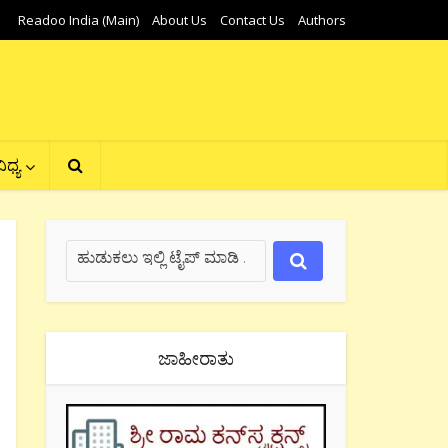
Readoo India (Main)
About Us
Contact Us
Authors
ಿಧ್ಯ
ಜಾಹೀರಾತು