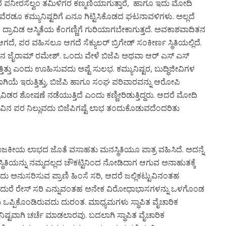
ಿದರೆ ಪನೀರಸೆಲ್ವಂ ತಮಿಳಿಗರ ಕಣ್ಮಣಿಯಾಗುತ್ತಾರೆ, ಹಾಗೂ ಇದು ಮೋದಿ
 ಇವೆರಡೂ ಕಮ್ಯುನಿಷ್ಟರಿಗೆ ಏನೂ ಗಿಟ್ಟಿಸಿಕೊಡದ ಘಟನಾವಳಿಗಳು. ಅಲ್ಲದೆ
ದ ದ್ರಾವಿಡ ಆಸ್ಮಿತೆಯ ಕೆಂಗಣ್ಣಿಗೆ ಗುರಿಯಾಗಬೇಕಾಗುತ್ತದೆ. ಅವಕಾಶವಾದಿತನ
ದೆ, ಪರ ವಹಿಸಲೂ ಆಗದೆ ಸೆಕ್ಯುಲರ್ ಬ್ರಿಗೇಡ್ ಸಂಕೀರ್ಣ ಸ್ಥಿತಿಯಲ್ಲಿದೆ.
ೆಸ್’ನ ಜೈರಾಮ್ ರಮೇಶ್. ಒಂದು ವೇಳೆ ಬಿಜೆಪಿ ಅಥವಾ ಆರ್ ಎಸ್ ಎಸ್
ಗುತ್ತಿತ್ತು ಎಂದು ಊಹಿಸುವದು ಅಷ್ಟೆ ಸುಲಭ. ಕಮ್ಯುನಿಷ್ಟರ, ಬುದ್ಧಿಜೀವಿಗಳ
ಿಯೆ ಇರುತ್ತಿತ್ತು, ಬಿಜೆಪಿ ಹಾಗೂ ಸಂಘ ಪರಿವಾರವನ್ನು ಆರೋಪಿ
ರು. ದ್ರಾವಿಡರ ಶೋಷಣೆ ನಡೆಯುತ್ತಿದೆ ಎಂದು ಕಣ್ಣೀರಿಡುತ್ತಿದ್ದರು. ಆದರೆ ಮೋದಿ
ಟ್ಟುವಿನ ಪರ ನಿಲ್ಲುವದು ಬಿಜೆಪಿಗಷ್ಟೆ ಲಾಭ ತಂದುಕೊಡುವದೆಂದರಿತು
ಜಕೀಯ ಲಾಭದ ಜೊತೆ ವಸಾಹತು ಮನಸ್ಥಿತಿಯೂ ಪಾತ್ರ ವಹಿಸಿದೆ. ಅದನ್ನೆ
್ಥಿತಿಯನ್ನು ನಮ್ಮದಲ್ಲದ ಚೌಕಟ್ಟಿನಿಂದ ನೋಡಿದಾಗ ಆಗುವ ಅನಾಹುತಕ್ಕೆ
ನುಸರಿಸುವ ಪ್ರಾಣಿ ಹಿಂಸೆ ಸರಿ, ಆದರೆ ಜಲ್ಲಿಕಟ್ಟುವಿನಂತಹ
ಸುವ ಕುದುರೆ ರೇಸ್ ಸರಿ ಎನ್ನುವಂತಹ ಅನೇಕ ವಿರೋಧಾಭಾಸಗಳನ್ನು ಒಳಗೊಂಡ
ಒಪ್ಪಿಕೊಂಡಿರುವದು ದುರಂತ. ಮಾಧ್ಯಮಗಳು ಸ್ಥಾಪಿತ ವೈಚಾರಿಕ
ುನಿಷ್ಟವಾಗಿ ಚರ್ಚೆ ಮಾಡಲಾರವು. ಬದಲಾಗಿ ಸ್ಥಾಪಿತ ವೈಚಾರಿಕ