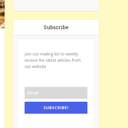
Subscribe
Join our mailing list to weekly
receive the latest articles from
our website
SUBSCRIBE!
One e-mail a week. We don't spam.
Don't forget to check the promotional
tab if you are using gmail.