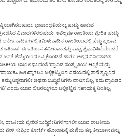
ಾರದ ತುಪ್ಪವಾಗಿದೆ. ಇದೊಂದು ತರ ತಾನು ತೋಡಿದ ಕಂದಕದಲ್ಲಿ ತಾನೆ ಬಿದ್ದ
ೃಷ್ಟಿಯಾಗಿರಬಹುದು, ಭಾಷಾಂಧತೆಯನ್ನು ಹುಟ್ಟು ಹಾಕುವ
ಿ ನಡೆಸಿದ ವಿವಾದಗಳಿರಬಹುದು, ಇವೆಲ್ಲವೂ ರಾಜಕೀಯ ಪ್ರೇರಿತ ಹುಟ್ಟು
ಿದ ಅನೇಕ ನಾಟಕಗಳಲ್ಲಿ ತಮಿಳುನಾಡಿನ ರಾಜಕೀಯದಲ್ಲಿ ಹೆಚ್ಚು ಪ್ರಭಾವ
್ರಾವಿಡ ಇತಿಹಾಸ. ಈ ಇತಿಹಾಸ ತಮಿಳುನಾಡನ್ನು ಎಷ್ಟು ಪ್ರಭಾವಿಸಿದೆಯೆಂದರೆ,
್ಲಿನ ಜನತೆ ಹೆಮ್ಮೆಯಿಂದ ಒಪ್ಪಿಕೊಂಡಿದೆ ಹಾಗೂ ಅಲ್ಲಿನ ನಿರ್ವಿವಾದಿತ
ಾಜಕೀಯ ಲಾಭ ಲಭಿಸಿದಂತೆ ’ದ್ರಾವಿಡ ಸಂಸ್ಕೃತಿಯ’ ಆಸ್ಮಿತೆಯನ್ನು
ಿತು. ಹೀಗಿದ್ದಾಗಲೂ ಜಲ್ಲಿಕಟ್ಟುವಿನ ವಿಷಯದಲ್ಲಿ ತಾನೆ ಸೃಷ್ಟಿಸಿದ
ಕಮ್ಯುನಿಷ್ಟರಾಗಲೀ ಅಥವಾ ಬುದ್ಧಿಜಿವಿಗಳು ಧಾವಿಸಲಿಲ್ಲ, ಇದು ದ್ರಾವಿಡರ
’ ಎಂದು ಯಾವ ಲಿಬರಲ್ಲುಗಳೂ ಜಲ್ಲಿಕಟ್ಟಿನ ಸಹಾಯಕ್ಕೆ ನಿಂತಿಲ್ಲ.
ಿಗಾಗಲೀ, ರಾಜಕೀಯ ಪ್ರೇರಿತ ಬುದ್ಧಿಜೀವಿಗಳಿಗಾಗಲೀ ಯಾವ ರಾಜಕೀಯ
 ಒಂದು ವೇಳೆ ಸುಪ್ರೀಂ ಕೋರ್ಟ್ ಹೋರಾಟಕ್ಕೆ ಮಣಿದು ತನ್ನ ತೀರ್ಮಾನವನ್ನು