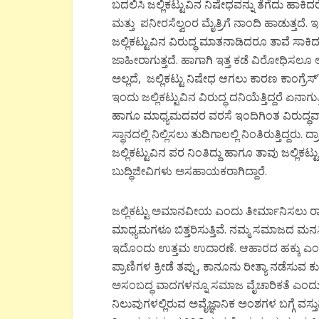
ಬದಲಿಸಿ ಜಲ್ಲಿಕಟ್ಟುವಿನ ನಿಷೇಧವನ್ನು ತೆಗೆದು ಹಾಕ
ಮತ್ತು ಪನೀರಸೆಲ್ವಂರ ಮೈತ್ರಿಗೆ ನಾಂದಿ ಹಾಡುತ್ತದೆ.
ಜಲ್ಲಿಕಟ್ಟುವಿನ ವಿರುದ್ಧ ಮಾತನಾಡಿದರೂ ತಾವೆ ಸಾಕಿ
ಜಾಹೀರಾಗುತ್ತದೆ. ಹಾಗಾಗಿ ಇತ್ತ ಕಡೆ ವಿರೋಧಿಸಲೂ ಆಗ
ಅಲ್ಲದೆ, ಜಲ್ಲಿಕಟ್ಟು ನಿಷೇಧ ಆಗಲು ಕಾರಣ ಕಾಂಗ್ರ
ಇಂದು ಜಲ್ಲಿಕಟ್ಟುವಿನ ವಿರುದ್ಧ ದನಿಯೆತ್ತಿದ್ದರೆ ಏನಾ
ಹಾಗೂ ಮಾಧ್ಯಮದವರ ವರಸೆ ಇಂದಿಗಿಂತ ವಿರುದ್ಧವಾಗ
ಸ್ಥಾನದಲ್ಲಿ ನಿಲ್ಲಿಸಲು ತುದಿಗಾಲಲ್ಲಿ ನಿಂತಿರುತ್ತಿದ್ದ
ಜಲ್ಲಿಕಟ್ಟುವಿನ ಪರ ನಿಂತಿದ್ದು ಹಾಗೂ ತಾವು ಜಲ್ಲಿಕ
ಬುದ್ಧಿಜೀವಿಗಳು ಅಸಹಾಯಕರಾಗಿದ್ದಾರೆ.
ಜಲ್ಲಿಕಟ್ಟು ಅಮಾನವೀಯ ಎಂದು ತೀರ್ಮಾನಿಸಲು ರಾ
ಮಾಧ್ಯಮಗಳೂ ಬಿತ್ತರಿಸುತ್ತಿವೆ. ನಮ್ಮ ಸಮಾಜದ ಮನಸ
ಇದೊಂದು ಉತ್ತಮ ಉದಾರಣೆ. ಆಹಾರದ ಹಕ್ಕು ಎಂದು ಅ
ಪ್ರಾಣಿಗಳ ಕ್ರೀಡೆ ತಪ್ಪು, ಕಾನೂನು ರೀತ್ಯಾ ನಡೆ
ಅಸಂಬದ್ಧ ವಾದಗಳನ್ನೂ ಸಮಾಜ ವೈಚಾರಿಕತೆ ಎಂದು 
ನಿಲುವುಗಳಲ್ಲಿರುವ ಅವೈಜ್ಞಾನಿಕ ಅಂಶಗಳ ಬಗ್ಗೆ ವಸ್ತ