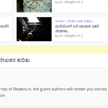
by
Dr. Abhijith A P C
ಅಂಕಣ
ಜೇಡನ ಜಾಡು ಹಿಡಿದು..
•
 ಮನೆಗೆ
ಮನೆಯೊಳಗೆ ಬಲೆ ಮಾಡುವ ಇತರೆ
ಜೇಡಗಳು.
by
Dr. Abhijith A P C
ಲೇಖಕರ ಕುರಿತು
rney of Readoo.in, the guest authors will render you stories
un.