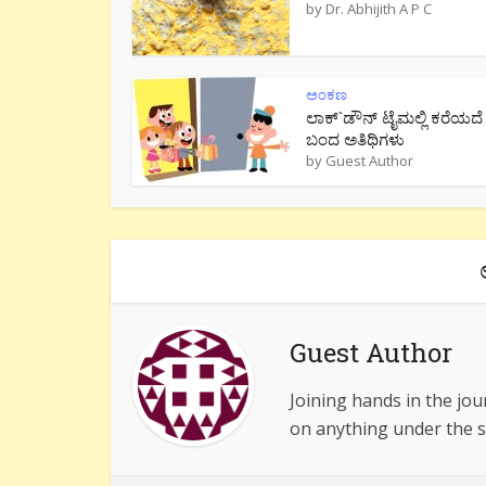
by
Dr. Abhijith A P C
ಅಂಕಣ
ಲಾಕ್`ಡೌನ್ ಟೈಮಲ್ಲಿ ಕರೆಯದೆ
ಬಂದ ಅತಿಥಿಗಳು
by
Guest Author
Guest Author
Joining hands in the jou
on anything under the s