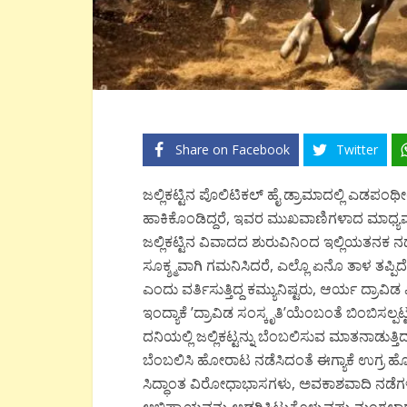
Share on Facebook
Twitter
ಜಲ್ಲಿಕಟ್ಟಿನ ಪೊಲಿಟಿಕಲ್ ಹೈ ಡ್ರಾಮಾದಲ್ಲಿ ಎಡಪಂಥೀಯ
ಹಾಕಿಕೊಂಡಿದ್ದರೆ, ಇವರ ಮುಖವಾಣಿಗಳಾದ ಮಾಧ್ಯಮಗಳು 
ಜಲ್ಲಿಕಟ್ಟಿನ ವಿವಾದದ ಶುರುವಿನಿಂದ ಇಲ್ಲಿಯತನಕ ನಡ
ಸೂಕ್ಶ್ಮವಾಗಿ ಗಮನಿಸಿದರೆ, ಎಲ್ಲೊ ಏನೊ ತಾಳ ತಪ್ಪ
ಎಂದು ವರ್ತಿಸುತ್ತಿದ್ದ ಕಮ್ಯುನಿಷ್ಟರು, ಆರ್ಯ ದ್ರಾವಿಡ
ಇಂದ್ಯಾಕೆ ’ದ್ರಾವಿಡ ಸಂಸ್ಕೃತಿ’ಯೆಂಬಂತೆ ಬಿಂಬಿಸಲ್ಪಟ್ಟ 
ದನಿಯಲ್ಲಿ ಜಲ್ಲಿಕಟ್ಟನ್ನು ಬೆಂಬಲಿಸುವ ಮಾತನಾಡುತ
ಬೆಂಬಲಿಸಿ ಹೋರಾಟ ನಡೆಸಿದಂತೆ ಈಗ್ಯಾಕೆ ಉಗ್ರ ಹೋ
ಸಿದ್ಧಾಂತ ವಿರೋಧಾಭಾಸಗಳು, ಅವಕಾಶವಾದಿ ನಡೆಗಳು