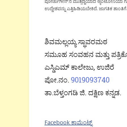
ಪೋರ್ಚುಗೀಸ್’ನ ಮುತ್ಸದ್ದಿಯಾದ ಆ್ಯಂಟೋನಿಯಾ ಗುಟೆ
ಉದ್ದೇಶವನ್ನು ಎತ್ತಿಹಿಡಿಯಬೇಕಿದೆ. ಜಾಗತಿಕ ಶಾಂತಿ
ಶಿವಮಲ್ಲಯ್ಯ ಸ್ಥಾವರಮಠ
ಸಮೂಹ ಸಂವಹನ ಮತ್ತು ಪತ್ರಿಕ
ಎಸ್ಡಿಎಮ್ ಕಾಲೇಜು, ಉಜಿರೆ
ಪೋ.ನಂ.
9019093740
ತಾ.ಬೆಳ್ತಂಗಡಿ ಜಿ. ದಕ್ಷಿಣ ಕನ್ನಡ.
Facebook ಕಾಮೆಂಟ್ಸ್