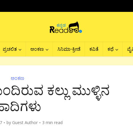
ಪ್ರಚಲಿತ
ಅಂಕಣ
ಸಿನಿಮಾ-ಕ್ರೀಡೆ
ಕವಿತೆ
ಕಥೆ
ವೈವ
ಅಂಕಣ
ಂದಿರುವ ಕಲ್ಲು ಮುಳ್ಳಿನ
ಹಾದಿಗಳು
17
by
Guest Author
3 min read