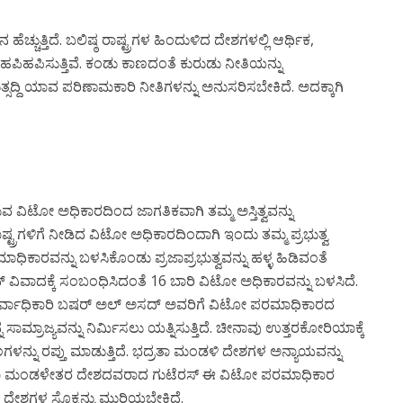
್ಚುತ್ತಿದೆ. ಬಲಿಷ್ಠ ರಾಷ್ಟ್ರಗಳ ಹಿಂದುಳಿದ ದೇಶಗಳಲ್ಲಿ ಆರ್ಥಿಕ,
ೆ ಹಪಿಹಪಿಸುತ್ತಿವೆ. ಕಂಡು ಕಾಣದಂತೆ ಕುರುಡು ನೀತಿಯನ್ನು
ುತ್ಸದ್ದಿ ಯಾವ ಪರಿಣಾಮಕಾರಿ ನೀತಿಗಳನ್ನು ಅನುಸರಿಸಬೇಕಿದೆ. ಅದಕ್ಕಾಗಿ
ಿರುವ ವಿಟೋ ಅಧಿಕಾರದಿಂದ ಜಾಗತಿಕವಾಗಿ ತಮ್ಮ ಅಸ್ತಿತ್ವವನ್ನು
ರಾಷ್ಟ್ರಗಳಿಗೆ ನೀಡಿದ ವಿಟೋ ಅಧಿಕಾರದಿಂದಾಗಿ ಇಂದು ತಮ್ಮ ಪ್ರಭುತ್ವ
ಿಕಾರವನ್ನು ಬಳಸಿಕೊಂಡು ಪ್ರಜಾಪ್ರಭುತ್ವವನ್ನು ಹಳ್ಳ ಹಿಡಿವಂತೆ
ನ್ ವಿವಾದಕ್ಕೆ ಸಂಬಂಧಿಸಿದಂತೆ 16 ಬಾರಿ ವಿಟೋ ಅಧಿಕಾರವನ್ನು ಬಳಸಿದೆ.
 ಸರ್ವಾಧಿಕಾರಿ ಬಷರ್ ಅಲ್ ಅಸದ್ ಅವರಿಗೆ ವಿಟೋ ಪರಮಾಧಿಕಾರದ
ಸಾಮ್ರಾಜ್ಯವನ್ನು ನಿರ್ಮಿಸಲು ಯತ್ನಿಸುತ್ತಿದೆ. ಚೀನಾವು ಉತ್ತರಕೋರಿಯಾಕ್ಕೆ
ಲಗಳನ್ನು ರಪ್ತು ಮಾಡುತ್ತಿದೆ. ಭದ್ರತಾ ಮಂಡಳಿ ದೇಶಗಳ ಅನ್ಯಾಯವನ್ನು
 ಭದ್ರತಾ ಮಂಡಳೇತರ ದೇಶದವರಾದ ಗುಟೆರಸ್ ಈ ವಿಟೋ ಪರಮಾಧಿಕಾರ
ೇಶಗಳ ಸೊಕ್ಕನ್ನು ಮುರಿಯಬೇಕಿದೆ.