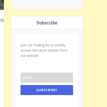
Subscribe
Join our mailing list to weekly
receive the latest articles from
our website
SUBSCRIBE!
One e-mail a week. We don't spam.
Don't forget to check the promotional
tab if you are using gmail.