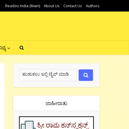
Readoo India (Main)
About Us
Contact Us
Authors
ಿಧ್ಯ
ಜಾಹೀರಾತು