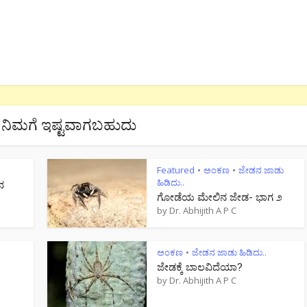
ನಿಮಗೆ ಇಷ್ಟವಾಗಬಹುದು
Featured
ಅಂಕಣ
ಜೇಡನ ಜಾಡು
•
•
ಹಿಡಿದು..
ನ
ಗೋಡೆಯ ಮೇಲಿನ ಜೇಡ- ಭಾಗ ೨
by
Dr. Abhijith A P C
ಅಂಕಣ
ಜೇಡನ ಜಾಡು ಹಿಡಿದು..
•
ಜೇಡಕ್ಕೆ ಬಾಲವಿದೆಯಾ?
by
Dr. Abhijith A P C