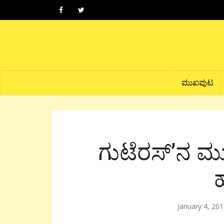
ಮುಖಪುಟ
ಗುಟೆರಸ್’ನ ಮು
January 4, 20