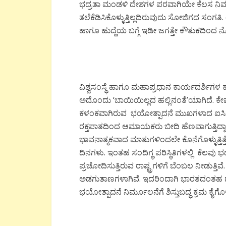
ಭದ್ರತಾ ಮಂಡಳಿ ದೇಶಗಳ ಪರವಾಗಿಯೇ ಕೆಲಸ ನಿರ್ವಹಿ
ತಲೆಕೆಡಿಸಿಕೊಳ್ಳುತ್ತಿಲ್ಲದಿರುವುದು ಸೋಜಿಗದ ಸಂಗತ
ಹಾಗೂ ಹುದ್ದೆಯ ಬಗ್ಗೆ ಇಡೀ ಜಗತ್ತೇ ಕೌತುಕದಿಂದ ನೋ
ವಿಶ್ವಸಂಸ್ಥೆ ಹಾಗೂ ಮಹಾಪ್ರಧಾನ ಕಾರ್ಯದರ್ಶಿಗಳ
ಅದೊಂದು ‘ಬಾಯಿಯಿಲ್ಲದ ಹಲ್ಲಿನಂತೆ’ಯಾಗಿದೆ. ಕೇವಲ
ಕಳಂಕವಾಗಿರುವ ಭಯೋತ್ಪಾದನೆ ಮುಖಗಳಾದ ಐಸಿಸ್, ಅಲ
ರಕ್ತಪಾತದಿಂದ ಆಮಾಯಕರು ಬೀದಿ ಹೆಣವಾಗುತ್ತಿದ್ದಾ
ಭಾವನಾತ್ಮಕವಾದ ಮಾತುಗಳಿಂದಲೇ ಕೊನೆಗೊಳ್ಳುತ್ತಿತ್
ದಿನಗಳು. ಇಂತಹ ಸಂದಿಗ್ಧ ಪರಿಸ್ಥಿತಿಗಳಲ್ಲಿ ಕೆಲವ
ಪ್ರಚೋದಿಸುತ್ತಿರುವ ರಾಷ್ಟ್ರಗಳಿಗೆ ಬೆಂಬಲ ನೀಡುತ್
ಅಡಗುತಾಣಗಳಾಗಿವೆ. ಇದರಿಂದಾಗಿ ಭಾರತದಂತಹ ದೇಶ
ಭಯೋತ್ಪಾದನೆ ನಿರ್ಮೂಲನೆಗೆ ಶಿಸ್ತುಬದ್ಧ ಕ್ರಮ ಕೈಗೊಳ