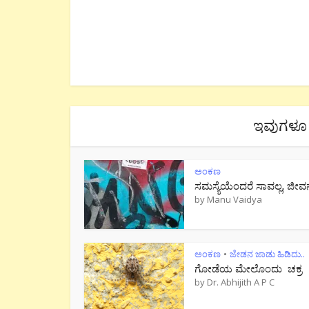
ಇವುಗಳೂ 
ಅಂಕಣ
ಸಮಸ್ಯೆಯೆಂದರೆ ಸಾವಲ್ಲ, ಜೀವ
by
Manu Vaidya
ಅಂಕಣ
ಜೇಡನ ಜಾಡು ಹಿಡಿದು..
•
ಗೋಡೆಯ ಮೇಲೊಂದು ಚಕ್ರ
by
Dr. Abhijith A P C