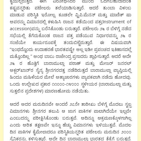
ಕೈಯಲ್ಲಿರುತ್ತದೆ. ಈಗ ವಿರೋಧಿಸಿದರೆ ಮುಂದೆ ಒದಗಬಹುದಾದಂತ
ಕಷ್ಟವನ್ನರಿತು ಪಟೇಲರು ತಲೆಯಾಡಿಸುತ್ತಾರೆ. ಆದರೆ ತುಂಬಾ ವಿಳಂಬ
ಮಾಡುವ ಪರಿಸ್ಥಿತಿ ಇರೋಲ್ಲ. ಕೂಡಲೇ ವ್ಹಿ.ಪಿ.ಮೆನನ್ ಮತ್ತು ಮಾಣಿಕ್ ಷಾ
ಅವರನ್ನು ವಿಮಾನದಲ್ಲಿ ಕಳುಹಿಸಿ ರಾಜನ ಕಡೆಯಿಂದ ಪತ್ರ(Instrument of
accession)ವನ್ನು ಬರೆಸಿಕೊಂಡು ಬರುತ್ತಾರೆ. ಪಟೇಲರು ೨೬ ರ ಬೆಳಿಗ್ಗೆ ನಡೆದ
ಸಭೆಯಲ್ಲಿ ತೆಗೆದುಕೊಂಡ ರಾಜನ ಪತ್ರ ಪಡೆಯುವ ನಿರ್ಧಾರವನ್ನು ೨೬ ರ
ಸಂಜೆಯೇ ಕಾರ್ಯರೂಪಕ್ಕೆ ತಂದುಬಿಟ್ಟಿರುತ್ತಾರೆ. ಈ ವಿಷಯವಾಗಿ
“ಇಂಥದ್ದೊಂದು ಉದಾಹರಣೆ ಭಾರತವಷ್ಟೇ ಅಲ್ಲ ಇಡೀ ಪ್ರಪಂಚದ ಇತಿಹಾಸದಲ್ಲೆ
ಮತ್ತೊಂದಿಲ್ಲ ” ಅಂಥ ಬಾಬು ರಾಜೇಂದ್ರ ಪ್ರಸಾದರು ಶ್ಲಾಘಿಸುತ್ತಾರೆ. ಆದರೆ ಅದೇ
೨೬ ರ ಹೊತ್ತಿಗೆ ಬಾರಾಮುಲ್ಲಾ ಪಠಾಣ್ ಮತ್ತು ಮೇಜರ್ ಜನರಲ್
ಅಕ್ಬರ್’ಖಾನ್’ರ ಸೈನ್ಯ ಶ್ರೀನಗರದತ್ತ ನಡೆದಿರುತ್ತದೆ ಬಾರಾಮುಲ್ಲಾ ವ್ಯಾಪ್ತಿಯಲ್ಲಿ
ಹಿಂದೂ ಮಹಿಳೆಯರ ಮೇಲೆ ಅತ್ಯಾಚಾರಗಳು ವ್ಯಾಪಕವಾಗಿ ನಡೆದು ಹೋದವು.
ಒಂದು ಉಲ್ಲೇಖದ ಪ್ರಕಾರ ೧೧೦೦೦-೧೪೦೦೦ ಸ್ಥಳೀಯರ (ಬಾರಾಮುಲ್ಲಾ ಮತ್ತು
ಸುತ್ತಲಿನ ಪ್ರದೇಶಗಳ) ಮಾರಣಹೋಮ ನಡೆಯಿತು.
ಆದರೆ ಅದರ ಮರುದಿನವೇ ಅಂದರೆ ೨೭ನೇ ತಾರೀಖು ಬೆಳಿಗ್ಗೆ ಮೊದಲು ಸ್ವಲ್ಪ
ವಿಮಾನಗಳು ಶ್ರೀನಗರ ತಲುಪಿ ಆ ಜಾಗ ಪಾಕಿಗಳ ಪಾಲಾಗಿದೆಯೇ ಇಲ್ಲವೇ
ಎಂಬುದನ್ನು ಪರೀಕ್ಷಿಸಿಕೊಂಡು ಬರುತ್ತವೆ. ಅದಿನ್ನೂ ಆಕ್ರಮಣಕ್ಕೊಳಗಾಗಿಲ್ಲ
ಎಂದು ಅರಿತ ತಕ್ಷಣವೇ ಇನ್ನೂ ಹೆಚ್ಚು ವಿಮಾನಗಳು ಇಳಿಯುತ್ತವೆ. ಮೊದಲ
ದಿನ ಪಾಕಿಗಳ ಕೈಮೇಲಾದರೂ ಪರಿಸ್ಥಿತಿಯನ್ನರಿತ ಪಟೇಲರು ಮರುದಿನ ೨೦೦೦
ಸೈನಿಕರನ್ನು ಕಳಿಸುತ್ತಾರೆ. ಅದೇ ದಿನ ಬಾರಾಮುಲ್ಲಾ ಭಾರತದ ತೆಕ್ಕೆಗೆ ಬರುತ್ತದೆ.