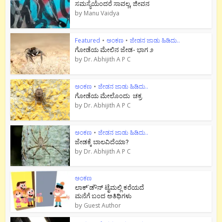
ಸಮಸ್ಯೆಯೆಂದರೆ ಸಾವಲ್ಲ, ಜೀವನ
by
Manu Vaidya
Featured
•
ಅಂಕಣ
•
ಜೇಡನ ಜಾಡು ಹಿಡಿದು..
ಗೋಡೆಯ ಮೇಲಿನ ಜೇಡ- ಭಾಗ ೨
by
Dr. Abhijith A P C
ಅಂಕಣ
•
ಜೇಡನ ಜಾಡು ಹಿಡಿದು..
ಗೋಡೆಯ ಮೇಲೊಂದು ಚಕ್ರ
by
Dr. Abhijith A P C
ಅಂಕಣ
•
ಜೇಡನ ಜಾಡು ಹಿಡಿದು..
ಜೇಡಕ್ಕೆ ಬಾಲವಿದೆಯಾ?
by
Dr. Abhijith A P C
ಅಂಕಣ
ಲಾಕ್`ಡೌನ್ ಟೈಮಲ್ಲಿ ಕರೆಯದೆ
ಮನೆಗೆ ಬಂದ ಅತಿಥಿಗಳು
by
Guest Author