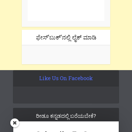
One e-mail a week. We don't spam.
Don't forget to check the promotional
tab if you are using gmail.
ಫೇಸ್’ಬುಕ್’ನಲ್ಲಿ ಲೈಕ್ ಮಾಡಿ
Like Us On Facebook
ರೀಡೂ ಕನ್ನಡದಲ್ಲಿ ಬರೆಯಬೇಕೆ?