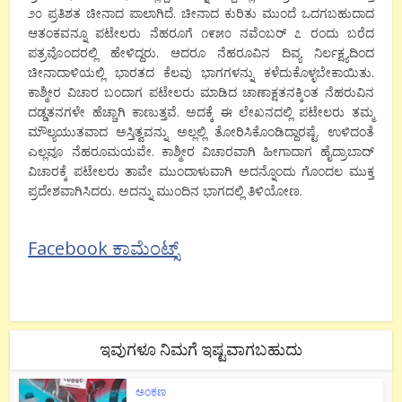
೨೦ ಪ್ರತಿಶತ ಚೀನಾದ ಪಾಲಾಗಿದೆ. ಚೀನಾದ ಕುರಿತು ಮುಂದೆ ಒದಗಬಹುದಾದ
ಆತಂಕವನ್ನೂ ಪಟೇಲರು ನೆಹರೂಗೆ ೧೯೫೦ ನವೆಂಬರ್ ೭ ರಂದು ಬರೆದ
ಪತ್ರವೊಂದರಲ್ಲಿ ಹೇಳಿದ್ದರು. ಆದರೂ ನೆಹರೂವಿನ ದಿವ್ಯ ನಿರ್ಲಕ್ಷ್ಯದಿಂದ
ಚೀನಾದಾಳಿಯಲ್ಲಿ ಭಾರತದ ಕೆಲವು ಭಾಗಗಳನ್ನು ಕಳೆದುಕೊಳ್ಳಬೇಕಾಯಿತು.
ಕಾಶ್ಮೀರ ವಿಚಾರ ಬಂದಾಗ ಪಟೇಲರು ಮಾಡಿದ ಚಾಣಾಕ್ಷತನಕ್ಕಿಂತ ನೆಹರುವಿನ
ದಡ್ಡತನಗಳೇ ಹೆಚ್ಚಾಗಿ ಕಾಣುತ್ತವೆ. ಅದಕ್ಕೆ ಈ ಲೇಖನದಲ್ಲಿ ಪಟೇಲರು ತಮ್ಮ
ಮೌಲ್ಯಯುತವಾದ ಅಸ್ತಿತ್ವವನ್ನು ಅಲ್ಲಲ್ಲಿ ತೋರಿಸಿಕೊಂಡಿದ್ದಾರಷ್ಟೆ. ಉಳಿದಂತೆ
ಎಲ್ಲವೂ ನೆಹರೂಮಯವೇ. ಕಾಶ್ಮೀರ ವಿಚಾರವಾಗಿ ಹೀಗಾದಾಗ ಹೈದ್ರಾಬಾದ್
ವಿಚಾರಕ್ಕೆ ಪಟೇಲರು ತಾವೇ ಮುಂದಾಳುವಾಗಿ ಅದನ್ನೊಂದು ಗೊಂದಲ ಮುಕ್ತ
ಪ್ರದೇಶವಾಗಿಸಿದರು. ಅದನ್ನು ಮುಂದಿನ ಭಾಗದಲ್ಲಿ ತಿಳಿಯೋಣ.
Facebook ಕಾಮೆಂಟ್ಸ್
ಇವುಗಳೂ ನಿಮಗೆ ಇಷ್ಟವಾಗಬಹುದು
ಅಂಕಣ