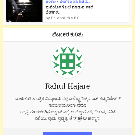
ಅಂಕಣ
•
ಜೇಡನ ಜಾಡು ಹಿಡಿದು..
ಮನೆಯೊಳಗೆ ಬಲೆ ಮಾಡುವ ಇತರೆ
ಜೇಡಗಳು.
by
Dr. Abhijith A P C
ಲೇಖಕರ ಕುರಿತು
Rahul Hajare
ಬಾಹುಬಲಿ ತಾಂತ್ರಿಕ ವಿದ್ಯಾಲಯದಲ್ಲಿ ಎಲೆಕ್ಟ್ರಾನಿಕ್ಸ್ ಎಂಡ್ ಕಮ್ಯನಿಕೇಶನ್
ಇಂಜನೀಯರಿಂಗ್ ಪದವಿ
ಸದ್ಯಕ್ಕೆ ಮಂಗಳೂರಿನ ಬ್ಯಾಂಕ್'ನಲ್ಲಿ ಉದ್ಯೋಗ ಕತೆ,ಲೇಖನ, ಕವಿತೆ
ಬರೆಯುವುದು ಪ್ರವೃತ್ತಿ. ಚೆಸ್,ಕ್ರಿಕೆಟ್ ಹವ್ಯಾಸ.