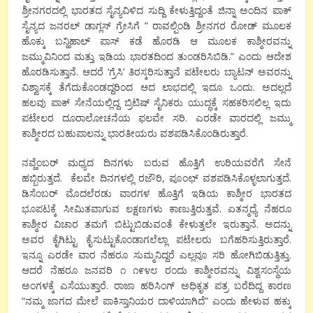
ಶ್ರೀನಗರದಲ್ಲಿ ಭಾರತದ ಸೈನ್ಯವಿಳಿದ ಸುದ್ದಿ ಕೇಳುತ್ತಿದ್ದಂತೆ ಜಿನ್ನಾ ಅಂದಿನ ಪಾಕ್
ಸೈನ್ಯದ ಜನರಲ್ ಡಾಗ್ಲಸ್ ಗ್ರೇಸಿಗೆ ” ರಾವಲ್ಪಿಂಡಿ ಶ್ರೀನಗರ ರೋಡ್ ಮೂಲಕ
ಹೊಕ್ಕು ಬನ್ಹಿಹಾಲ್ ಪಾಸ್ ಕಡೆ ಹೊರಡಿ ಆ ಮೂಲಕ ಕಾಶ್ಮೀರವನ್ನು
ಜಮ್ಮುವಿನಿಂದ ಮತ್ತು ಇಡಿಯ ಭಾರತದಿಂದ ತುಂಡರಿಸಿಬಿಡಿ.” ಎಂದು ಆದೇಶ
ಹೊರಡಿಸುತ್ತಾನೆ. ಆದರೆ ‘ಗ್ರೆಸಿ’ ತಿರಸ್ಕರಿಸುತ್ತಾನೆ ಪಟೇಲರು ಬ್ಯಾಟನ್ ಅವರನ್ನು
ವಿಶ್ವಾಸಕ್ಕೆ ತೆಗೆದುಕೊಂಡದ್ದರಿಂದ ಆದ ಲಾಭದಲ್ಲಿ ಇದೂ ಒಂದು. ಅದಲ್ಲದೆ
ಹಲವು ಪಾಕ್ ಸೇನೆಯಲ್ಲಿದ್ದ ಬ್ರಿಟಿಷ್ ಸೈನಿಕರು ಯುದ್ಧಕ್ಕೆ ಸಹಕರಿಸಲಿಲ್ಲ ಇದು
ಪಟೇಲರ ದೂರಾಲೋಚನೆಯ ಫಲವೇ ಸರಿ. ಎರಡೇ ವಾರದಲ್ಲಿ ಜಮ್ಮು
ಕಾಶ್ಮೀರದ ಬಹುಪಾಲನ್ನು ಭಾರತೀಯರು ವಶಪಡಿಸಿಕೊಂಡಿರುತ್ತಾರೆ.
ನವ್ಹೆಂಬರ್ ಮಧ್ಯದ ದಿನಗಳು ಬರುವ ಹೊತ್ತಿಗೆ ಉರಿಯವರೆಗೆ ಸೇನೆ
ಹಬ್ಬಿರುತ್ತದೆ. ಕೆಲವೇ ದಿನಗಳಲ್ಲಿ ರಜೌರಿ, ಪೂಂಛ್ ವಶಪಡಿಸಿಕೊಳ್ಳಲಾಗುತ್ತದೆ.
ಡಿಸೆಂಬರ್ ಮೊದಲೆರಡು ವಾರಗಳ ಹೊತ್ತಿಗೆ ಇಡಿಯ ಕಾಶ್ಮೀರ ಭಾರತದ
ಭೂಪಟಕ್ಕೆ ಸೀಮಿತವಾಗುವ ಲಕ್ಷಣಗಳು ಕಾಣುತ್ತಿರುತ್ತವೆ. ಏತನ್ಮಧ್ಯೆ ನೆಹರೂ
ಕಾಶ್ಮೀರ ವಿಚಾರ ತಮಗೆ ಬಿಟ್ಟುಬಿಡುವಂತೆ ಕೇಳುತ್ತಲೇ ಇರುತ್ತಾನೆ. ಅದನ್ನು
ಅವರ ಕೈಗಿಟ್ಟು ಕೈಸುಟ್ಟುಕೊಂಡಾಗಲೆಲ್ಲಾ ಪಟೇಲರು ಬಗೆಹರಿಸುತ್ತಿರುತ್ತಾರೆ.
ಇನ್ನೂ ಎರಡೇ ವಾರ ನೆಹರೂ ಸುಮ್ಮನಿದ್ದರೆ ಎಲ್ಲವೂ ಸರಿ ಹೋಗಿಬಿಡುತ್ತಿತ್ತು.
ಆದರೆ ನೆಹರೂ ಜನವರಿ ೧ ೧೯೪೮ ರಂದು ಕಾಶ್ಮೀರವನ್ನು ವಿಶ್ವಸಂಸ್ಥೆಯ
ಅಂಗಳಕ್ಕೆ ಎಸೆಯುತ್ತಾರೆ. ರಾಜಾ ಹರಿಸಿಂಗ್ ಅಧಿಕೃತ ಪತ್ರ ಬರೆದಿದ್ದ ಕಾರಣ
“ನಮ್ಮ ಜಾಗದ ಮೇಲೆ ಪಾಕಿಸ್ತಾನಿಯರ ದಾಳಿಯಾಗಿದೆ” ಎಂದು ಹೇಳುವ ಹಕ್ಕು