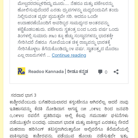
ಸರದಾರ ಭಾಗ 3
ಕಾಶ್ಮೀರವೆಂಬುದು ಬಗೆಹರಿಯಲಾರದ ಕಗ್ಗಂಟೇನೂ ಆಗಿರಲಿಲ್ಲ. ಆದರೆ ನಾವು
ಇತಿಹಾಸವನ್ನು ಕೆದಕಿ ನೋಡಿದಾಗ ಆಗಷ್ಟ ೧೫ ,೧೯೪೭ ರಿಂದ ಜನವರಿ
೧,೧೯೪೮ ರವರೆಗೆ ಪ್ರತಿದಿನವೂ ಅಲ್ಲಿ ಕೆಲವು ಗಮನಾರ್ಹ ಘಟನೆಗಳು
ನಡೆಯುತ್ತಲೇ ಬಂದವು. ಯಾವಾಗ ಭಾರತ ಮತ್ತು ಪಾಕಿಸ್ತಾನ ಎರಡಕ್ಕೂ ಸೇರದೆ
ಮಹರಾಜ ಹರಿಸಿಂಗ್ ತಟಸ್ಥನಾಗಿರುತ್ತಾನೋ ಅಲ್ಲಿವರೆಗೂ ತೆರೆಮರೆಯಲ್ಲಿ
ಪಾಕಿಸ್ತಾನವು ಕಾಶ್ಮೀರವನ್ನು ಪಡೆಯುವ ಹೊಂಚು ನಡೆಸುತ್ತಲೇ ಇತ್ತು.