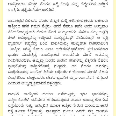
ಅದಕ್ಕಿಂತಲೂ ಹೆಚ್ಚಾಗಿ ನೆಹರೂ ಇಟ್ಟ ಕೆಲವು ತಪ್ಪು ಹೆಜ್ಜೆಗಳಿಂದ ಕಾಶ್ಮೀರ
ಇವತ್ತಿಗೂ ಪ್ರಶ್ನೆಯಾಗಿಯೇ ಉಳಿದಿದೆ.
ಜುನಾಗಢದ ವಿಲೀನದ ನಂತರ ಜಿನ್ನಾಗೆ ಬುದ್ಧಿ ಕಲಿಸಲೇಬೇಕೆಂದು ಪಟೇಲರು
ಕಾಶ್ಮೀರದ ಕಡೆಗೆ ಗಮನ ನೆಟ್ಟರು. ಆದರೆ ನೆಹರೂ ತಾನೇ ಅದರ ಉಸ್ತುವಾರಿ
ತೆಗೆದುಕೊಳ್ಳುವುದಾಗಿ ಹೇಳಿದ ಮೇಲೆ ಸುಮ್ಮನಾದರು. ನೆಹರೂ ತಮ್ಮ ಆಪ್ತ(?)
ಶೇಕ್ ಅಬ್ದುಲ್ಲಾನನ್ನು ಕಾಶ್ಮೀರದ ಮುಖ್ಯಸ್ಥನನ್ನಾಗಿ ನೇಮಿಸುತ್ತಾರೆ. ಆ ವ್ಯಕ್ತಿ
ನ್ಯಾಷನಲ್ ಕಾನ್ಫರೆನ್ಸ್ ಎಂಬ ಪಾರ್ಟಿಯನ್ನು ಹುಟ್ಟುಹಾಕಿ ಮಹಾರಾಜರಿಗೆ
ಕಾಶ್ಮೀರ ಬಿಟ್ಟು ತೊಲಗಿ ಎಂಬ ಆದೇಶವನ್ನೊಳಗೊಂಡ ಪ್ರಚೋದನಕಾರಿ
ಭಾಷಣ ಮಾಡುತ್ತಿದ್ದ. ರಾಜದ್ರೋಹದ ಆಪಾದನೆಯ ಮೇಲೆ ಅವನನ್ನು
ಬಂಧಿಸಲಾಯಿತು. ಅಬ್ದುಲ್ಲಾ ಬಂಧನ ಖಂಡಿಸಿ ಗಡಿಗಳನ್ನು ಲೆಕ್ಕಿಸದೇ ನೆಹರೂ
ಪ್ರತಿಭಟಿಸುತ್ತಾ ಕಾಶ್ಮೀರದೊಳಕ್ಕೆ ನುಗ್ಗಿದರು. ಆಗ ನೆಹರೂ ಅವರನ್ನು
ಬಂಧಿಸಲಾಯ್ತು. ಕಾಂಗ್ರೆಸ್ ಹಿರಿಯ ಅಧಿಕಾರಿಗಳ ಬೆಂಬಲದ ಮೇರೆಗೆ ನೆಹರು
ಬಂಧನದಿಂದ ಮುಕ್ತರಾದರು. ದೇಶದ ಪ್ರಧಾನಿಗೆ ಬಗ್ಗದ ರಾಜ ನನಗೆ ಬಗ್ಗಲಾರ
ಎಂದರಿತ ಅಬ್ದುಲ್ಲಾ ಕ್ಷಮಾಪಣೆ ಪತ್ರವಿತ್ತನು.
ರಾಜನಿಗೆ ತಾಯ್ನೆಲದ ಹಂಬಲ ಎಳೆಯುತ್ತಿತ್ತು. ಇಡೀ ಭಾರತವನ್ನು
ಕಾಶ್ಮೀರದೊಂದಿಗೆ ಬೆಸೆಯುವ ಗುರುದಾಸಪುರದ ಮೂಲಕ ಹಾಯ್ದು ಹೋಗುವ
ರಸ್ತೆಯೊಂದೇ ಇತ್ತು. ಜಮ್ಮುವಿನ ಮೂಲಕ ಕಾಶ್ಮೀರ ಸೇರುವ ದಾರಿಯದು.ಆದರೆ
ರಸ್ತೆ ತುಂಬಾ ಕೆಟ್ಟದಾಗಿತ್ತು. ಪಾಕಿಸ್ತಾನದ ಮೂಲಕ ಎರಡು ಸಣ್ಣ ದಾರಿಗಳು