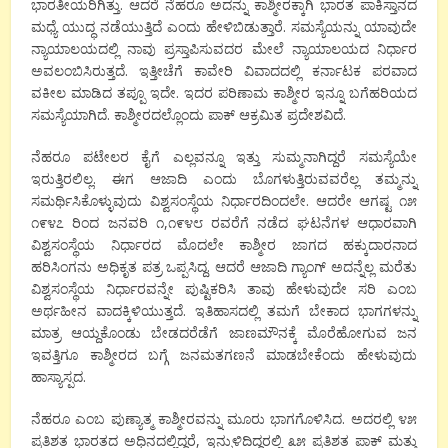
ಭಾರತೀಯರಿಗಿತ್ತು. ಆದರೆ ನೆಹರೂ ಅದನ್ನು ಕಾಶ್ಮೀರಕ್ಕಾಗಿ ಭಾರತ ಪಾಕಿಸ್ತಾನದ
ಮಧ್ಯೆ ಯುದ್ಧ ನಡೆಯುತ್ತಿದೆ ಎಂದು ಹೇಳಿಬಿಡುತ್ತಾರೆ. ಸಮಸ್ಯೆಯನ್ನು ಯಾವುದೇ
ನ್ಯಾಯಾಲಯದಲ್ಲಿ ನಾವು ಪ್ರಸ್ತಾಪಿಸುವದರ ಮೇಲೆ ನ್ಯಾಯಾಲಯದ ನಿರ್ಧಾರ
ಅವಲಂಬಿಸಿರುತ್ತದೆ. ಇತ್ತೀಚೆಗೆ ಕಾವೇರಿ ವಿವಾದದಲ್ಲಿ ಕರ್ನಾಟಕ ಪರವಾದ
ವಕೀಲ ಮಾಡಿದ ತಪ್ಪೂ ಇದೇ. ಇದರ ಪರಿಣಾಮ ಕಾಶ್ಮೀರ ಇನ್ನೂ ಬಗೆಹರಿಯದ
ಸಮಸ್ಯೆಯಾಗಿದೆ. ಕಾಶ್ಮೀರದಲ್ಲೊಂದು ಪಾಕ್ ಆಕ್ರಮಿತ ಪ್ರದೇಶವಿದೆ.
ನೆಹರೂ ಪಟೇಲರ ಕೈಗೆ ಎಲ್ಲವನ್ನೂ ಇತ್ತು ಸುಮ್ಮನಾಗಿದ್ದರೆ ಸಮಸ್ಯೆಯೇ
ಇರುತ್ತಿರಲಿಲ್ಲ. ಈಗ ಆಜಾದಿ ಎಂದು ಬೊಗಳುತ್ತಿರುವವರೆಲ್ಲ ತಮ್ಮನ್ನು
ಸಮರ್ಥಿಸಿಕೊಳ್ಳುವುದು ವಿಶ್ವಸಂಸ್ಥೆಯ ನಿರ್ಧಾರದಿಂದಲೇ. ಆದರೇ ಆಗಷ್ಟ ೧೫
೧೯೪೭ ರಿಂದ ಜನವರಿ ೧,೧೯೪೮ ರವರೆಗೆ ನಡೆದ ಘಟನೆಗಳ ಆಧಾರವಾಗಿ
ವಿಶ್ವಸಂಸ್ಥೆಯ ನಿರ್ಧಾರದ ಮೊದಲೇ ಕಾಶ್ಮೀರ ಜಾಗದ ಹಕ್ಕುದಾರನಾದ
ಹರಿಸಿಂಗನು ಅಧಿಕೃತ ಪತ್ರ ಒಪ್ಪಸಿದ್ದ. ಆದರೆ ಆಜಾದಿ ಗ್ಯಾಂಗ್ ಅದನ್ನೆಲ್ಲ ಮರೆತು
ವಿಶ್ವಸಂಸ್ಥೆಯ ನಿರ್ಧಾರವನ್ನೇ ಪುಷ್ಟಿಕರಿಸಿ ತಾವು ಹೇಳುವುದೇ ಸರಿ ಎಂಬ
ಅರ್ಥಹೀನ ವಾದಕ್ಕಿಳಿಯುತ್ತದೆ. ಇತಿಹಾಸದಲ್ಲಿ ತಮಗೆ ಬೇಕಾದ ಭಾಗಗಳನ್ನು
ಮಾತ್ರ ಆಯ್ದಕೊಂಡು ಬೇಡದರೆಡೆಗೆ ಜಾಣಮೌನಕ್ಕೆ ಮೊರೆಹೋಗುವ ಜನ
ಇವತ್ತಿಗೂ ಕಾಶ್ಮೀರದ ಬಗ್ಗೆ ಜನಮತಗಣನೆ ಮಾಡಬೇಕೆಂದು ಹೇಳುವುದು
ಹಾಸ್ಯಾಸ್ಪದ.
ನೆಹರೂ ಎಂಬ ಪುಣ್ಯಾತ್ಮ ಕಾಶ್ಮೀರವನ್ನು ಮೂರು ಭಾಗಗೊಳಿಸಿದ. ಅದರಲ್ಲಿ ೪೫
ಪ್ರತಿಶತ ಭಾರತದ ಅಧಿನದಲ್ಲಿದ್ದರೆ, ಇನ್ನುಳಿದಿದ್ದರಲ್ಲಿ ೩೫ ಪ್ರತಿಶತ ಪಾಕ್ ಮತ್ತು