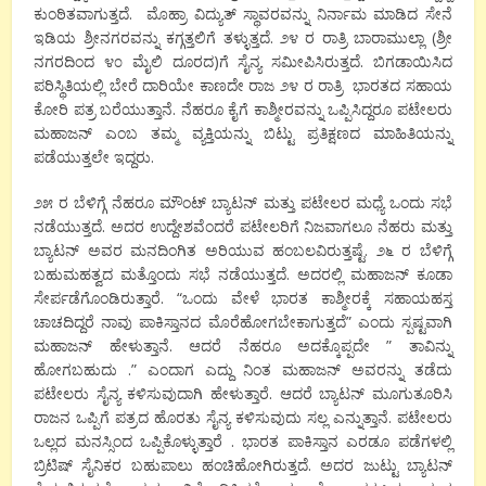
ಕುಂಠಿತವಾಗುತ್ತದೆ. ಮೊಹ್ರಾ ವಿದ್ಯುತ್ ಸ್ಥಾವರವನ್ನು ನಿರ್ನಾಮ ಮಾಡಿದ ಸೇನೆ
ಇಡಿಯ ಶ್ರೀನಗರವನ್ನು ಕಗ್ಗತ್ತಲಿಗೆ ತಳ್ಳುತ್ತದೆ. ೨೪ ರ ರಾತ್ರಿ ಬಾರಾಮುಲ್ಲಾ (ಶ್ರೀ
ನಗರದಿಂದ ೪೦ ಮೈಲಿ ದೂರದ)ಗೆ ಸೈನ್ಯ ಸಮೀಪಿಸಿರುತ್ತದೆ. ಬಿಗಡಾಯಿಸಿದ
ಪರಿಸ್ಥಿತಿಯಲ್ಲಿ ಬೇರೆ ದಾರಿಯೇ ಕಾಣದೇ ರಾಜ ೨೪ ರ ರಾತ್ರಿ ಭಾರತದ ಸಹಾಯ
ಕೋರಿ ಪತ್ರ ಬರೆಯುತ್ತಾನೆ. ನೆಹರೂ ಕೈಗೆ ಕಾಶ್ಮೀರವನ್ನು ಒಪ್ಪಿಸಿದ್ದರೂ ಪಟೇಲರು
ಮಹಾಜನ್ ಎಂಬ ತಮ್ಮ ವ್ಯಕ್ತಿಯನ್ನು ಬಿಟ್ಟು ಪ್ರತಿಕ್ಷಣದ ಮಾಹಿತಿಯನ್ನು
ಪಡೆಯುತ್ತಲೇ ಇದ್ದರು.
೨೫ ರ ಬೆಳಿಗ್ಗೆ ನೆಹರೂ ಮೌಂಟ್ ಬ್ಯಾಟನ್ ಮತ್ತು ಪಟೇಲರ ಮಧ್ಯೆ ಒಂದು ಸಭೆ
ನಡೆಯುತ್ತದೆ. ಅದರ ಉದ್ದೇಶವೆಂದರೆ ಪಟೇಲರಿಗೆ ನಿಜವಾಗಲೂ ನೆಹರು ಮತ್ತು
ಬ್ಯಾಟನ್ ಅವರ ಮನದಿಂಗಿತ ಅರಿಯುವ ಹಂಬಲವಿರುತ್ತಷ್ಟೆ. ೨೬ ರ ಬೆಳಿಗ್ಗೆ
ಬಹುಮಹತ್ವದ ಮತ್ತೊಂದು ಸಭೆ ನಡೆಯುತ್ತದೆ. ಅದರಲ್ಲಿ ಮಹಾಜನ್ ಕೂಡಾ
ಸೇರ್ಪಡೆಗೊಂಡಿರುತ್ತಾರೆ. “ಒಂದು ವೇಳೆ ಭಾರತ ಕಾಶ್ಮೀರಕ್ಕೆ ಸಹಾಯಹಸ್ತ
ಚಾಚದಿದ್ದರೆ ನಾವು ಪಾಕಿಸ್ತಾನದ ಮೊರೆಹೋಗಬೇಕಾಗುತ್ತದೆ” ಎಂದು ಸ್ಪಷ್ಟವಾಗಿ
ಮಹಾಜನ್ ಹೇಳುತ್ತಾನೆ. ಆದರೆ ನೆಹರೂ ಅದಕ್ಕೊಪ್ಪದೇ ” ತಾವಿನ್ನು
ಹೋಗಬಹುದು .” ಎಂದಾಗ ಎದ್ದು ನಿಂತ ಮಹಾಜನ್ ಅವರನ್ನು ತಡೆದು
ಪಟೇಲರು ಸೈನ್ಯ ಕಳಿಸುವುದಾಗಿ ಹೇಳುತ್ತಾರೆ. ಆದರೆ ಬ್ಯಾಟನ್ ಮೂಗುತೂರಿಸಿ
ರಾಜನ ಒಪ್ಪಿಗೆ ಪತ್ರದ ಹೊರತು ಸೈನ್ಯ ಕಳಿಸುವುದು ಸಲ್ಲ ಎನ್ನುತ್ತಾನೆ. ಪಟೇಲರು
ಒಲ್ಲದ ಮನಸ್ಸಿಂದ ಒಪ್ಪಿಕೊಳ್ಳುತ್ತಾರೆ . ಭಾರತ ಪಾಕಿಸ್ತಾನ ಎರಡೂ ಪಡೆಗಳಲ್ಲಿ
ಬ್ರಿಟಿಷ್ ಸೈನಿಕರ ಬಹುಪಾಲು ಹಂಚಿಹೋಗಿರುತ್ತದೆ. ಅದರ ಜುಟ್ಟು ಬ್ಯಾಟನ್