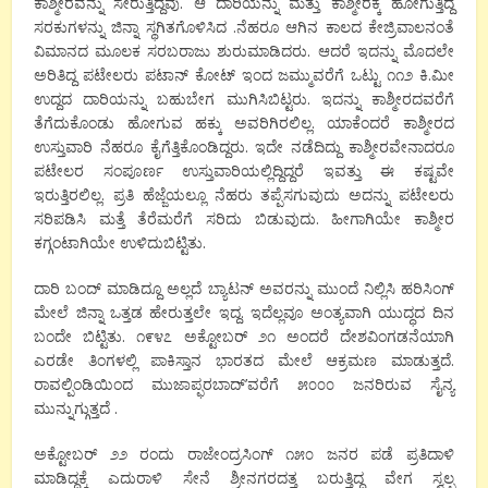
ಕಾಶ್ಮೀರವನ್ನು ಸೇರುತ್ತಿದ್ದವು. ಆ ದಾರಿಯನ್ನು ಮತ್ತು ಕಾಶ್ಮೀರಕ್ಕೆ ಹೋಗುತ್ತಿದ್ದ
ಸರಕುಗಳನ್ನು ಜಿನ್ನಾ ಸ್ಥಗಿತಗೊಳಿಸಿದ .ನೆಹರೂ ಆಗಿನ ಕಾಲದ ಕೇಜ್ರಿವಾಲನಂತೆ
ವಿಮಾನದ ಮೂಲಕ ಸರಬರಾಜು ಶುರುಮಾಡಿದರು. ಆದರೆ ಇದನ್ನು ಮೊದಲೇ
ಅರಿತಿದ್ದ ಪಟೇಲರು ಪಟಾನ್ ಕೋಟ್ ಇಂದ ಜಮ್ಮುವರೆಗೆ ಒಟ್ಟು ೧೧೨ ಕಿ.ಮೀ
ಉದ್ದದ ದಾರಿಯನ್ನು ಬಹುಬೇಗ ಮುಗಿಸಿಬಿಟ್ಟರು. ಇದನ್ನು ಕಾಶ್ಮೀರದವರೆಗೆ
ತೆಗೆದುಕೊಂಡು ಹೋಗುವ ಹಕ್ಕು ಅವರಿಗಿರಲಿಲ್ಲ. ಯಾಕೆಂದರೆ ಕಾಶ್ಮೀರದ
ಉಸ್ತುವಾರಿ ನೆಹರೂ ಕೈಗೆತ್ತಿಕೊಂಡಿದ್ದರು. ಇದೇ ನಡೆದಿದ್ದು ಕಾಶ್ಮೀರವೇನಾದರೂ
ಪಟೇಲರ ಸಂಪೂರ್ಣ ಉಸ್ತುವಾರಿಯಲ್ಲಿದ್ದಿದ್ದರೆ ಇವತ್ತು ಈ ಕಷ್ಟವೇ
ಇರುತ್ತಿರಲಿಲ್ಲ. ಪ್ರತಿ ಹೆಜ್ಜೆಯಲ್ಲೂ ನೆಹರು ತಪ್ಪೆಸಗುವುದು ಅದನ್ನು ಪಟೇಲರು
ಸರಿಪಡಿಸಿ ಮತ್ತೆ ತೆರೆಮರೆಗೆ ಸರಿದು ಬಿಡುವುದು. ಹೀಗಾಗಿಯೇ ಕಾಶ್ಮೀರ
ಕಗ್ಗಂಟಾಗಿಯೇ ಉಳಿದುಬಿಟ್ಟಿತು.
ದಾರಿ ಬಂದ್ ಮಾಡಿದ್ದೂ ಅಲ್ಲದೆ ಬ್ಯಾಟನ್ ಅವರನ್ನು ಮುಂದೆ ನಿಲ್ಲಿಸಿ ಹರಿಸಿಂಗ್
ಮೇಲೆ ಜಿನ್ನಾ ಒತ್ತಡ ಹೇರುತ್ತಲೇ ಇದ್ದ. ಇದೆಲ್ಲವೂ ಅಂತ್ಯವಾಗಿ ಯುದ್ಧದ ದಿನ
ಬಂದೇ ಬಿಟ್ಟಿತು. ೧೯೪೭ ಅಕ್ಟೋಬರ್ ೨೧ ಅಂದರೆ ದೇಶವಿಂಗಡನೆಯಾಗಿ
ಎರಡೇ ತಿಂಗಳಲ್ಲಿ ಪಾಕಿಸ್ತಾನ ಭಾರತದ ಮೇಲೆ ಆಕ್ರಮಣ ಮಾಡುತ್ತದೆ.
ರಾವಲ್ಪಿಂಡಿಯಿಂದ ಮುಜಾಪ್ಫರಬಾದ್’ವರೆಗೆ ೫೦೦೦ ಜನರಿರುವ ಸೈನ್ಯ
ಮುನ್ನುಗ್ಗುತ್ತದೆ .
ಅಕ್ಟೋಬರ್ ೨೨ ರಂದು ರಾಜೇಂದ್ರಸಿಂಗ್ ೧೫೦ ಜನರ ಪಡೆ ಪ್ರತಿದಾಳಿ
ಮಾಡಿದ್ದಕ್ಕೆ ಎದುರಾಳಿ ಸೇನೆ ಶ್ರೀನಗರದತ್ತ ಬರುತ್ತಿದ್ದ ವೇಗ ಸ್ವಲ್ಪ